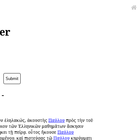
er
 -
ρον ἐληλακώς, ἀκουστὴς
Παύλου
πρὸς τὴν τοῦ
άτριον τῶν Ἑλληνικῶν μαθημάτων ἄσκησιν
κει τῇ πείρᾳ. οὗτος ἤκουσε
Παύλου
ζομένου. καὶ πιστεύσας τῷ
Παύλου
κηρύγματι