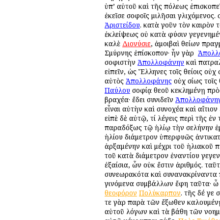
ὑπ’ αὐτοῦ καὶ τῆς πόλεως ἐπισκοπε
ἐκεῖσε σοφοῖς ὁμιλῆσαι γλιχόμενος.
Ἀριστείδου
. κατὰ γοῦν τὸν καιρὸν 
ἐκλείψεως οὐ κατὰ φύσιν γεγενημέν
καλὲ
Διονύσιε
, ἀμοιβαὶ θείων πρα
Σμύρνης ἐπίσκοπον· ἦν γὰρ ὁ
Ἀπολλ
σοφιστὴν
Ἀπολλοφάνην
καὶ πατραλ
εἰπεῖν, ὡς Ἕλληνες τοῖς θείοις οὐχ 
αὐτὸς
Ἀπολλοφάνης
οὐχ ὁσίως τοῖς
Παύλου
σοφίᾳ θεοῦ κεκλημένῃ πρὸς
βραχέα· ἔδει συνιδεῖν
Ἀπολλοφάνη
εἶναι αὐτὴν καὶ συνοχέα καὶ αἴτιον
εἰπὲ δὲ αὐτῷ, τί λέγεις περὶ τῆς
παραδόξως τῷ ἡλίῳ τὴν σελήνην ἐμ
ἡλίου διάμετρον ὑπερφυῶς ἀντικατ
ἀρξαμένην καὶ μέχρι τοῦ ἡλιακοῦ π
τοῦ κατὰ διάμετρον ἐναντίου γεγεν
ἐξαίσια, ὧν οὐκ ἔστιν ἀριθμός. ταῦτα
συνεωρακότα καὶ συνανακρίναντα πά
γινόμενα συμβάλλων ἔφη ταῦτα· ὦ
θεοφόρον
Πολύκαρπον
. τῆς δέ γε
τε γὰρ παρὰ τῶν ἔξωθεν καλουμένῃ 
αὐτοῦ λόγων καὶ τὰ βάθη τῶν νοημ