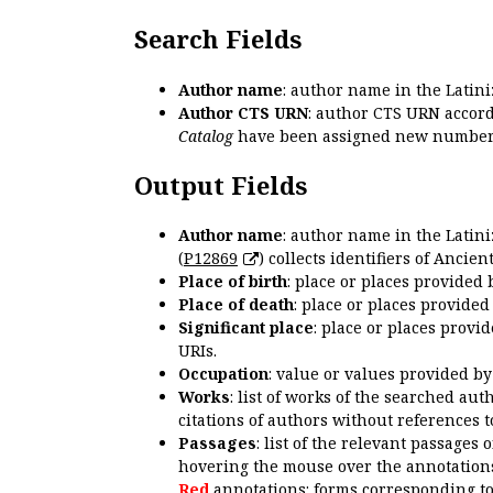
Search Fields
Author name
: author name in the Latin
Author CTS URN
: author CTS URN accord
Catalog
have been assigned new numbers
Output Fields
Author name
: author name in the Latin
(
P12869
) collects identifiers of Anci
Place of birth
: place or places provided
Place of death
: place or places provide
Significant place
: place or places provi
URIs.
Occupation
: value or values provided b
Works
: list of works of the searched a
citations of authors without references t
Passages
: list of the relevant passages 
hovering the mouse over the annotations
Red
annotations: forms corresponding t