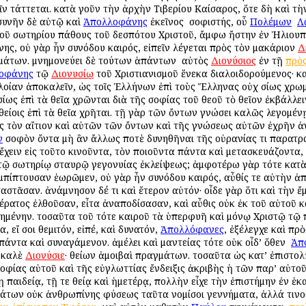
ῖν τάττεται. κατὰ γοῦν τὴν ἀρχὴν Τιβερίου Καίσαρος, ὅτε δὴ καὶ τὴ
 συνῆν δὲ αὐτῷ καὶ
Ἀπολλοφάνης
ἐκεῖνος ὁ σοφιστής, οὗ
Πολέμων
ὁ
Λ
τοῦ σωτηρίου πάθους τοῦ δεσπότου Χριστοῦ, ἄμφω ἤστην ἐν Ἡλιουπό
ης, οὐ γὰρ ἦν συνόδου καιρός, εἰπεῖν λέγεται πρὸς τὸν μακάριον
Δ
γμάτων. μνημονεύει δὲ τούτων ἁπάντων ὁ αὐτὸς
Διονύσιος
ἐν τῇ
πρὸ
οφάνης
τῷ
Διονυσίῳ
τοῦ Χριστιανισμοῦ ἕνεκα διαλοιδορούμενος· καί
οίαν ἀποκαλεῖν, ὡς τοῖς Ἑλλήνων ἐπὶ τοὺς Ἕλληνας οὐχ ὁσίως χρω
ὁσίως ἐπὶ τὰ θεῖα χρῶνται διὰ τῆς σοφίας τοῦ θεοῦ τὸ θεῖον ἐκβάλλε
 θείοις ἐπὶ τὰ θεῖα χρῆται. τῇ γὰρ τῶν ὄντων γνώσει καλῶς λεγομέ
 τὸν αἴτιον καὶ αὐτῶν τῶν ὄντων καὶ τῆς γνώσεως αὐτῶν ἐχρῆν ἀν
ν
σοφὸν ὄντα μὴ ἂν ἄλλως ποτὲ δυνηθῆναι τῆς οὐρανίας τι παρατρα
 ἔχειν εἰς τοῦτο κινοῦντα, τὸν ποιοῦντα πάντα καὶ μετασκευάζοντα
 ἐν τῷ σωτηρίῳ σταυρῷ γεγονυίας ἐκλείψεως; ἀμφοτέρω γὰρ τότε κα
πίπτουσαν ἑωρῶμεν, οὐ γὰρ ἦν συνόδου καιρός, αὖθίς τε αὐτὴν ἀπὸ
αστᾶσαν. ἀνάμνησον δέ τι καὶ ἕτερον αὐτόν· οἶδε γὰρ ὅτι καὶ τὴν
έρατος ἐλθοῦσαν, εἶτα ἀναποδίσασαν, καὶ αὖθις οὐκ ἐκ τοῦ αὐτοῦ κ
ημένην. τοσαῦτα τοῦ τότε καιροῦ τὰ ὑπερφυῆ καὶ μόνῳ Χριστῷ τῷ 
, εἴ σοι θεμιτόν, εἰπέ, καὶ δυνατόν,
Ἀπολλόφανες
, ἐξέλεγχε καὶ πρ
ντα καὶ συναγάμενον. ἀμέλει καὶ μαντείας τότε οὐκ οἶδ’ ὅθεν ὁ
Ἀπ
 καλὲ
Διονύσιε
· θείων ἀμοιβαὶ πραγμάτων. τοσαῦτα ὡς κατ’ ἐπιστολ
 σοφίας αὐτοῦ καὶ τῆς εὐγλωττίας ἔνδειξις ἀκριβὴς ἡ τῶν παρ’ αὐτ
παιδείᾳ, τῇ τε θείᾳ καὶ ἡμετέρᾳ, πολλὴν εἶχε τὴν ἐπιστήμην ἐν ἑκα
άτων οὐκ ἀνθρωπίνης φύσεως ταῦτα νομίσοι γεννήματα, ἀλλά τινος