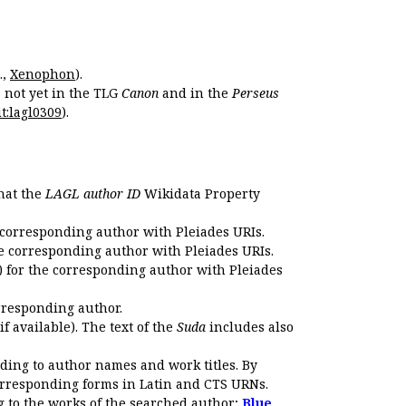
.,
Xenophon
).
s not yet in the TLG
Canon
and in the
Perseus
t:lagl0309
).
that the
LAGL author ID
Wikidata Property
 corresponding author with Pleiades URIs.
e corresponding author with Pleiades URIs.
 for the corresponding author with Pleiades
rresponding author.
if available). The text of the
Suda
includes also
ding to author names and work titles. By
corresponding forms in Latin and CTS URNs.
 to the works of the searched author;
Blue