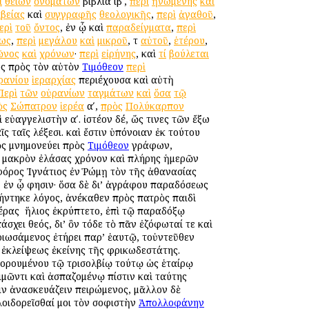
ὶ
θείων
ὀνομάτων
βιβλία ιβʹ,
περὶ
ἡνωμένης
καὶ
βείας
καὶ
συγγραφῆς
θεολογικῆς
,
περὶ
ἀγαθοῦ
,
ερὶ
τοῦ
ὄντος
, ἐν ᾧ καὶ
παραδείγματα
,
περὶ
ως
,
περὶ
μεγάλου
καὶ
μικροῦ
, τ
αὐτοῦ
,
ἑτέρου
,
ῶνος
καὶ
χρόνων
·
περὶ
εἰρήνης
, καὶ
τί
βούλεται
ος πρὸς τὸν αὐτὸν
Τιμόθεον
περὶ
ρανίου
ἱεραρχίας
περιέχουσα καὶ αὐτὴ
Περὶ
τῶν
οὐρανίων
ταγμάτων
καὶ
ὅσα
τῷ
ὸς
Σώπατρον
ἱερέα
αʹ,
πρὸς
Πολύκαρπον
 εὐαγγελιστὴν αʹ. ἰστέον δέ, ὥς τινες τῶν ἔξω
ς ταῖς λέξεσι. καὶ ἔστιν ὑπόνοιαν ἐκ τούτου
ὸς μνημονεύει πρὸς
Τιμόθεον
γράφων,
 μακρὸν ἐλάσας χρόνον καὶ πλήρης ἡμερῶν
οφόρος Ἰγνάτιος ἐν Ῥώμῃ τὸν τῆς ἀθανασίας
, ἐν ᾧ φησιν· ὅσα δὲ δι’ ἀγράφου παραδόσεως
ήντηκε λόγος, ἀνέκαθεν πρὸς πατρὸς παιδὶ
ρας ὁ ἥλιος ἐκρύπτετο, ἐπὶ τῷ παραδόξῳ
χει θεός, δι’ ὃν τόδε τὸ πᾶν ἐζόφωταί τε καὶ
ριωσάμενος ἐτήρει παρ’ ἑαυτῷ, τοὐντεῦθεν
ἐκλείψεως ἐκείνης τῆς φρικωδεστάτης.
δορουμένου τῷ τρισολβίῳ τούτῳ ὡς ἑταίρῳ
ιμῶντι καὶ ἀσπαζομένῳ πίστιν καὶ ταύτης
ιν ἀνασκευάζειν πειρώμενος, μᾶλλον δὲ
 λοιδορεῖσθαί μοι τὸν σοφιστὴν
Ἀπολλοφάνην