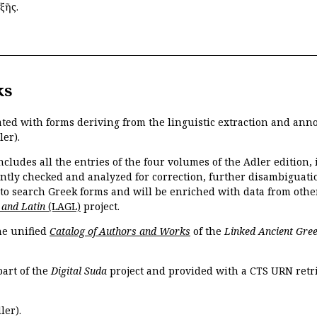
ξῆς.
ks
ated with forms deriving from the linguistic extraction and ann
ler).
ncludes all the entries of the four volumes of the Adler edition
ently checked and analyzed for correction, further disambiguatio
 to search Greek forms and will be enriched with data from othe
 and Latin
(LAGL)
project.
the unified
Catalog of Authors and Works
of the
Linked Ancient Gree
part of the
Digital Suda
project and provided with a CTS URN retri
ler).