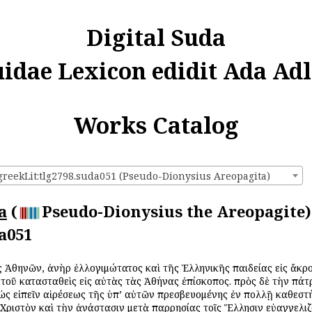
Digital Suda
uidae Lexicon edidit Ada Adl
Works Catalog
:greekLit:tlg2798.suda051 (Pseudo-Dionysius Areopagita)
a
(
Pseudo-Dionysius the Areopagite)
a051
ς Ἀθηνῶν, ἀνὴρ ἐλλογιμώτατος καὶ τῆς Ἑλληνικῆς παιδείας εἰς ἄκ
αὐτοῦ κατασταθεὶς εἰς αὐτὰς τὰς Ἀθήνας ἐπίσκοπος. πρὸς δὲ τὴν π
ὡς εἰπεῖν αἱρέσεως τῆς ὑπ’ αὐτῶν πρεσβευομένης ἐν πολλῇ καθεστή
Χριστὸν καὶ τὴν ἀνάστασιν μετὰ παρρησίας τοῖς Ἕλλησιν εὐαγγελι