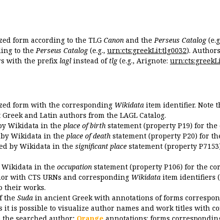
ized form according to the TLG
Canon
and the
Perseus Catalog
(e.g
ing to the
Perseus Catalog
(e.g.,
urn:cts:greekLit:tlg0032
). Author
 with the prefix
lagl
instead of
tlg
(e.g., Arignote:
urn:cts:greekLi
ized form with the corresponding
Wikidata
item identifier. Note 
ent Greek and Latin authors from the LAGL Catalog.
 by Wikidata in the
place of birth
statement (property P19) for the
d by Wikidata in the
place of death
statement (property P20) for th
ded by Wikidata in the
significant place
statement (property P7153)
y Wikidata in the
occupation
statement (property P106) for the co
uthor with CTS URNs and corresponding
Wikidata
item identifiers (
o their works.
of the
Suda
in ancient Greek with annotations of forms correspon
 it is possible to visualize author names and work titles with 
o the searched author;
Orange
annotations: forms corresponding