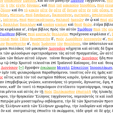
ον
ἐπίσκοπον
Ἐφέσου
, καὶ αὐτὸν μαθητὴν
Παύλου
τυγχάνοντα,
περ
,
τίς
ἡ
τῆς
εὐχῆς
δύναμις
, καὶ
περὶ
τοῦ
μακαρίου
Ἱεροθέου
,
περὶ
εὐλα
,
ζήλου
· καὶ ὅτι
τὸ
κακὸν
οὔτε
ὂν
οὔτε
ἐξ
ὄντων
οὔτε
ἐν
τοῖς
οὖσιν
,
π
θείας
,
πίστεως
,
περὶ
δυνάμεως
,
δικαιοσύνης
,
σωτηρίας
,
ἀπολυτρώσε
ς
,
ἰσότητος
,
περὶ
παντοκράτορος
,
παλαιοῦ
ἡμερῶν
· ἐν ᾧ καὶ
περὶ
αἰ
ν
,
βασιλέως
βασιλέων
καὶ
κυρίου
κυρίων
καὶ
θεοῦ
θεῶν
. ἑτέρα βίβλ
α κεφάλαια ιεʹ, ἑτέρα βίβλος πρὸς τὸν αὐτὸν
Τιμόθεον
περὶ
τῆς
οὐ
Τιμόθεον
βίβλος
περὶ
μυστικῆς
θεολογίας
περιέχουσα κεφάλαια εʹ,
στολαὶ
πρὸς
Γάϊον
θεραπευτὴν
δʹ,
πρὸς
Δωρόθεον
λειτουργὸν
αʹ,
πρ
λον
θεραπευτὴν
αʹ,
πρὸς
Ἰωάννην
τὸν
Θεολόγον
, τὸν ἀπόστολον καὶ
μασι πολλάκις τοῦ μακαρίου
Διονυσίου
κέχρηται καὶ αὐταῖς δὲ ξηραῖ
ροι τῶν φιλοσόφων σφετερισάμενοι τὰς αὐτοῦ πραγματείας, ὧν αὐτ
ῶσι τῶν θείων αὐτοῦ λόγων. ὁ τοίνυν θεοφάντωρ
Διονύσιος
ἤδη που
 τῷ ὑπὲρ Χριστοῦ τελειοῦται ἐπὶ Τραϊανοῦ Καίσαρος, ὅτε καὶ ὁ θε
Διονύσιον
[+]
ἔγραψεν
ἐγκώμιον
Μιχαὴλ
Σύγκελλος
Ἱεροσολύμων
ὑμῖν τοῖς φιλακροάμοσι παραθησόμενοι. τοιοῦτος οὖν εἰς ἡμᾶς κατ
ος
οὗτος κατὰ τὸν τοῦ σωτηρίου πάθους καιρόν, ἡνίκα μεσούσης ἡμέ
ν ὑπερβεβηκὼς γνῶσιν, κατανοήσας τὸ γεγονός, ἄγνωστος, ἔφη, πάσ
νον, καθ’ ὃν τουτὶ τὸ παγκόσμιον ἐτετέλεστο τερατούργημα, τεκμη
αι μέντοι καὶ αὐτὸς ἐν τῇ
πρὸς
Πολύκαρπον
ἐπιστολῇ
τῆς ἡλιακῆς 
φου, τὴν θρησκείαν Ἕλληνος τυγχάνοντος, νεμεσῶντός τε καὶ λοι
τὰ πατρῷα μὲν μυσαττομένῳ σεβάσματα, τὴν δὲ τῶν Χριστιανῶν προτ
τοῖς Ἑλλήνων κατὰ τῶν Ἑλλήνων χρωμένῳ, τὴν λοιδορίαν καὶ νέμεσ
 ὃν καὶ ὁ συστρατιώτης ἐποιεῖτο τὰ σκώμματα, τάδε φησί· σὺ δὲ φῂς