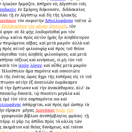
ν ἡλικίαν ἤκμαζεν, ἀπῆρεν εἰς Αἴγυπτον τοῖς
αοδικεὺς
ἐν Σμύρνῃ διήκουσεν, ὁ διδάσκαλος
λει τῇ ἐν Αἰγύπτῳ. καὶ δὴ τῆς ἡλιακῆς
ιονύσιον
τὸν σοφιστὴν
Ἀπολλοφάνην
ταῦτα· ὦ
ς
Πολύκαρπον
τὸν
μέγαν
ἐπιστολῇ
, τὸν
 φησι· σὺ δὲ φῂς λοιδορεῖσθαί μοι τὸν
μένῳ. καίτοι πρὸς αὐτὸν ἡμᾶς ἦν ἀληθέστερον
ιν πειρώμενοι σέβας. καὶ μετὰ μικρόν· ἀλλὰ καὶ
νῃ πρὸς αὐτοῦ φιλοσοφίᾳ καὶ πρὸς τοῦ θείου
άγεσθαι τοὺς ἀληθεῖς φιλοσόφους. καὶ μετὰ
πῆναι τάξεως καὶ κινήσεως, εἰ μὴ τὸν τοῦ
, κατὰ τὸν
ἱερὸν
λόγον
. καὶ αὖθις μετὰ μικρόν·
τὰ Ἡλιούπολιν ἅμα παρόντε καὶ συνεστῶτε
 τῆς ἐνάτης ὥρας ἄχρι τῆς ἑσπέρας εἰς τὸ τοῦ
 ἔμπτωσιν αὐτὴν ἐξ ἀνατολῶν ἑωράκαμεν
αὶ τὴν ἔμπτωσιν καὶ τὴν ἀνακάθαρσιν, ἀλλ’ ἐκ
παναιτίῳ δυνατά, τῷ ποιοῦντι μεγάλα καὶ
ὸς ἐμὲ τὸν τότε συμπαρόντα σοι καὶ
ολλοφάνης
ἀπάρχεται, καὶ πρὸς ἐμὲ ὥσπερ τὰ
ὴν εἴρηκεν ὁ μέγας
Διονύσιος
πρὸς
τὸν
οῦ γραφεισῶν βίβλων ἀνυπέρβλητος φράσις· τῇ
τέρᾳ. εἰ γάρ τις ἀπίδοι πρὸς τὰ κάλλη τῶν
 ἀκηράτου καὶ θείας δυνάμεως. καὶ τοίνυν