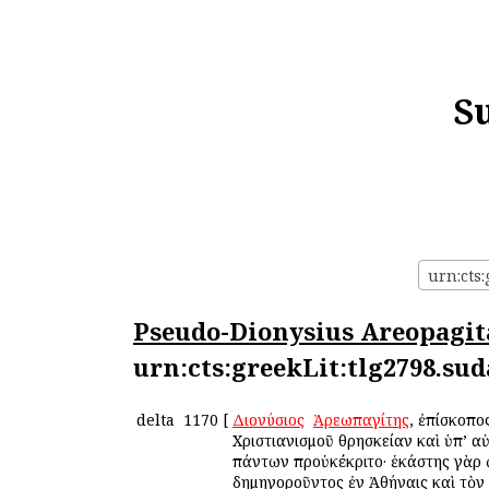
S
urn:cts
Pseudo-Dionysius Areopagit
urn:cts:greekLit:tlg2798.sud
delta
1170
[
Διονύσιος
ὁ
Ἀρεωπαγίτης
, ἐπίσκοπο
Χριστιανισμοῦ θρησκείαν καὶ ὑπ’ 
πάντων προὐκέκριτο· ἑκάστης γὰρ 
δημηγοροῦντος ἐν Ἀθήναις καὶ τὸν 