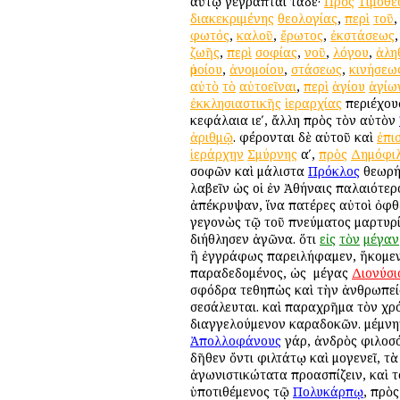
αὐτῷ γέγραπται τάδε·
Πρὸς
Τιμόθε
διακεκριμένης
θεολογίας
,
περὶ
τοῦ
φωτός
,
καλοῦ
,
ἔρωτος
,
ἐκστάσεως
ζωῆς
,
περὶ
σοφίας
,
νοῦ
,
λόγου
,
ἀλη
ὁμοίου
,
ἀνομοίου
,
στάσεως
,
κινήσεω
αὐτὸ
τὸ
αὐτοεῖναι
,
περὶ
ἁγίου
ἁγίω
ἐκκλησιαστικῆς
ἱεραρχίας
περιέχουσ
κεφάλαια ιεʹ, ἄλλη πρὸς τὸν αὐτὸν
ἀριθμῷ
. φέρονται δὲ αὐτοῦ καὶ
ἐπι
ἱεράρχην
Σμύρνης
αʹ,
πρὸς
Δημόφι
σοφῶν καὶ μάλιστα
Πρόκλος
θεωρή
λαβεῖν ὡς οἱ ἐν Ἀθήναις παλαιότε
ἀπέκρυψαν, ἵνα πατέρες αὐτοὶ ὀφθ
γεγονὼς τῷ τοῦ πνεύματος μαρτυρίῳ
διήθλησεν ἀγῶνα. ὅτι
εἰς
τὸν
μέγαν
ἢ ἐγγράφως παρειλήφαμεν, ἥκομεν 
παραδεδομένος, ὡς ὁ μέγας
Διονύσι
σφόδρα τεθηπὼς καὶ τὴν ἀνθρωπεία
σεσάλευται. καὶ παραχρῆμα τὸν χρό
διαγγελούμενον καραδοκῶν. μέμνητ
Ἀπολλοφάνους
γάρ, ἀνδρὸς φιλοσό
δῆθεν ὄντι φιλτάτῳ καὶ ὁμογενεῖ, 
ἀγωνιστικώτατα προασπίζειν, καὶ 
ὑποτιθέμενος τῷ
Πολυκάρπῳ
, πρὸς