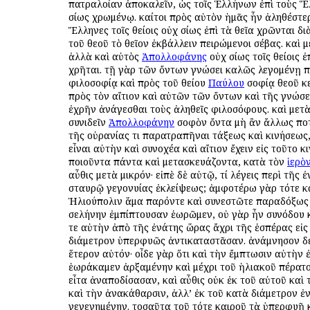
πατραλοίαν ἀποκαλεῖν, ὡς τοῖς Ἑλλήνων ἐπὶ τοὺς 
ὁσίως χρωμένῳ. καίτοι πρὸς αὐτὸν ἡμᾶς ἦν ἀληθέστερ
Ἕλληνες τοῖς θείοις οὐχ ὁσίως ἐπὶ τὰ θεῖα χρῶνται δ
τοῦ θεοῦ τὸ θεῖον ἐκβάλλειν πειρώμενοι σέβας. καὶ μ
ἀλλὰ καὶ αὐτὸς
Ἀπολλοφάνης
οὐχ ὁσίως τοῖς θείοις ἐ
χρῆται. τῇ γὰρ τῶν ὄντων γνώσει καλῶς λεγομένῃ 
φιλοσοφίᾳ καὶ πρὸς τοῦ θείου
Παύλου
σοφίᾳ θεοῦ κ
πρὸς τὸν αἴτιον καὶ αὐτῶν τῶν ὄντων καὶ τῆς γνώσ
ἐχρῆν ἀνάγεσθαι τοὺς ἀληθεῖς φιλοσόφους. καὶ μετὰ
συνιδεῖν
Ἀπολλοφάνην
σοφὸν ὄντα μὴ ἂν ἄλλως πο
τῆς οὐρανίας τι παρατραπῆναι τάξεως καὶ κινήσεως,
εἶναι αὐτὴν καὶ συνοχέα καὶ αἴτιον ἔχειν εἰς τοῦτο κ
ποιοῦντα πάντα καὶ μετασκευάζοντα, κατὰ τὸν
ἱερὸ
αὖθις μετὰ μικρόν· εἰπὲ δὲ αὐτῷ, τί λέγεις περὶ τῆς 
σταυρῷ γεγονυίας ἐκλείψεως; ἀμφοτέρω γὰρ τότε κ
Ἡλιούπολιν ἅμα παρόντε καὶ συνεστῶτε παραδόξως
σελήνην ἐμπίπτουσαν ἑωρῶμεν, οὐ γὰρ ἦν συνόδου κ
τε αὐτὴν ἀπὸ τῆς ἐνάτης ὥρας ἄχρι τῆς ἑσπέρας εἰς
διάμετρον ὑπερφυῶς ἀντικαταστᾶσαν. ἀνάμνησον δέ
ἕτερον αὐτόν· οἶδε γὰρ ὅτι καὶ τὴν ἔμπτωσιν αὐτὴν
ἑωράκαμεν ἀρξαμένην καὶ μέχρι τοῦ ἡλιακοῦ πέρατ
εἶτα ἀναποδίσασαν, καὶ αὖθις οὐκ ἐκ τοῦ αὐτοῦ καὶ
καὶ τὴν ἀνακάθαρσιν, ἀλλ’ ἐκ τοῦ κατὰ διάμετρον ἐ
γεγενημένην. τοσαῦτα τοῦ τότε καιροῦ τὰ ὑπερφυῆ 