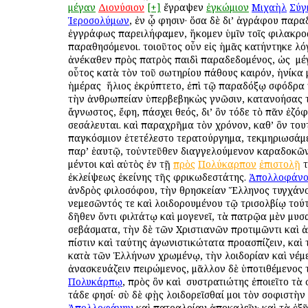
μέγαν
Διονύσιον
[+]
ἔγραψεν
ἐγκώμιον
Μιχαὴλ
Σύγ
Ἱεροσολύμων
, ἐν ᾧ φησιν· ὅσα δὲ δι’ ἀγράφου παρ
ἐγγράφως παρειλήφαμεν, ἥκομεν ὑμῖν τοῖς φιλακρο
παραθησόμενοι. τοιοῦτος οὖν εἰς ἡμᾶς κατήντηκε λό
ἀνέκαθεν πρὸς πατρὸς παιδὶ παραδεδομένος, ὡς ὁ μ
οὗτος κατὰ τὸν τοῦ σωτηρίου πάθους καιρόν, ἡνίκα
ἡμέρας ὁ ἥλιος ἐκρύπτετο, ἐπὶ τῷ παραδόξῳ σφόδρα
τὴν ἀνθρωπείαν ὑπερβεβηκὼς γνῶσιν, κατανοήσας τ
ἄγνωστος, ἔφη, πάσχει θεός, δι’ ὃν τόδε τὸ πᾶν ἐζόφ
σεσάλευται. καὶ παραχρῆμα τὸν χρόνον, καθ’ ὃν τουτ
παγκόσμιον ἐτετέλεστο τερατούργημα, τεκμηριωσάμε
παρ’ ἑαυτῷ, τοὐντεῦθεν διαγγελούμενον καραδοκῶν
μέντοι καὶ αὐτὸς ἐν τῇ
πρὸς
Πολύκαρπον
ἐπιστολῇ
τ
ἐκλείψεως ἐκείνης τῆς φρικωδεστάτης.
Ἀπολλοφάνο
ἀνδρὸς φιλοσόφου, τὴν θρησκείαν Ἕλληνος τυγχάνο
νεμεσῶντός τε καὶ λοιδορουμένου τῷ τρισολβίῳ τού
δῆθεν ὄντι φιλτάτῳ καὶ ὁμογενεῖ, τὰ πατρῷα μὲν μυ
σεβάσματα, τὴν δὲ τῶν Χριστιανῶν προτιμῶντι καὶ
πίστιν καὶ ταύτης ἀγωνιστικώτατα προασπίζειν, καὶ
κατὰ τῶν Ἑλλήνων χρωμένῳ, τὴν λοιδορίαν καὶ νέμ
ἀνασκευάζειν πειρώμενος, μᾶλλον δὲ ὑποτιθέμενος 
Πολυκάρπῳ
, πρὸς ὃν καὶ ὁ συστρατιώτης ἐποιεῖτο τὰ
τάδε φησί· σὺ δὲ φῂς λοιδορεῖσθαί μοι τὸν σοφιστὴν
Ἀπολλοφάνην
καὶ πατραλοίαν ἀποκαλεῖν· καὶ τὰ ἑξῆ