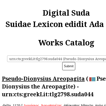
Digital Suda
Suidae Lexicon edidit Ada
Works Catalog
urn:cts:greekLit:tlg2798.suda044 (Pseudo-Dionysius Areopa
Pseudo-Dionysius Areopagita
(
Pse
Dionysius the Areopagite) -
urn:cts:greekLit:tlg2798.suda044
delta
1170
[
Διονύσιος
ὁ
Ἀρεωπαγίτης
, ἐπίσκοπος Ἀθηνῶν, ἀνὴρ 