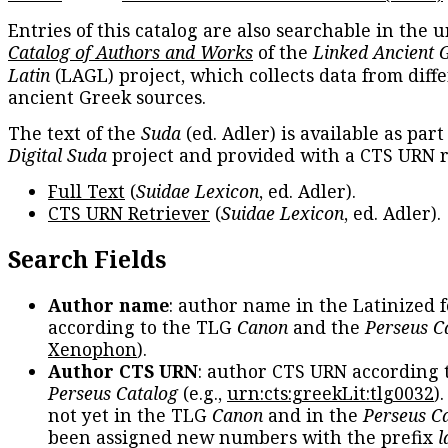
Entries of this catalog are also searchable in the u
Catalog of Authors and Works
of the
Linked Ancient 
Latin
(LAGL) project, which collects data from diff
ancient Greek sources.
The text of the
Suda
(ed. Adler) is available as part
Digital Suda
project and provided with a CTS URN r
Full Text
(
Suidae Lexicon
, ed. Adler).
CTS URN Retriever
(
Suidae Lexicon
, ed. Adler).
Search Fields
Author name
: author name in the Latinized 
according to the TLG
Canon
and the
Perseus C
Xenophon
).
Author CTS URN
: author CTS URN according 
Perseus Catalog
(e.g.,
urn:cts:greekLit:tlg0032
)
not yet in the TLG
Canon
and in the
Perseus C
been assigned new numbers with the prefix
l