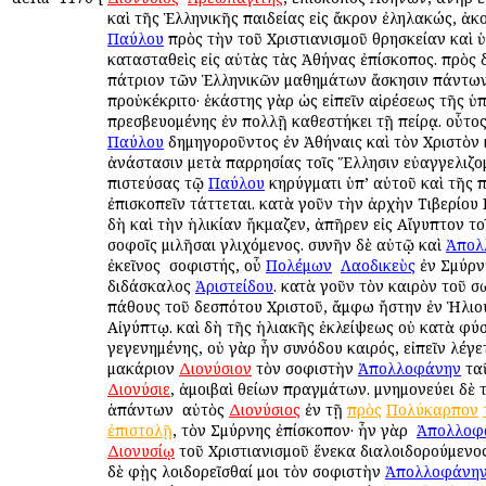
καὶ τῆς Ἑλληνικῆς παιδείας εἰς ἄκρον ἐληλακώς, ἀκ
Παύλου
πρὸς τὴν τοῦ Χριστιανισμοῦ θρησκείαν καὶ 
κατασταθεὶς εἰς αὐτὰς τὰς Ἀθήνας ἐπίσκοπος. πρὸς 
πάτριον τῶν Ἑλληνικῶν μαθημάτων ἄσκησιν πάντω
προὐκέκριτο· ἑκάστης γὰρ ὡς εἰπεῖν αἱρέσεως τῆς ὑ
πρεσβευομένης ἐν πολλῇ καθεστήκει τῇ πείρᾳ. οὗτο
Παύλου
δημηγοροῦντος ἐν Ἀθήναις καὶ τὸν Χριστὸν 
ἀνάστασιν μετὰ παρρησίας τοῖς Ἕλλησιν εὐαγγελιζομ
πιστεύσας τῷ
Παύλου
κηρύγματι ὑπ’ αὐτοῦ καὶ τῆς 
ἐπισκοπεῖν τάττεται. κατὰ γοῦν τὴν ἀρχὴν Τιβερίου 
δὴ καὶ τὴν ἡλικίαν ἤκμαζεν, ἀπῆρεν εἰς Αἴγυπτον το
σοφοῖς ὁμιλῆσαι γλιχόμενος. συνῆν δὲ αὐτῷ καὶ
Ἀπολ
ἐκεῖνος ὁ σοφιστής, οὗ
Πολέμων
ὁ
Λαοδικεὺς
ἐν Σμύρνῃ
διδάσκαλος
Ἀριστείδου
. κατὰ γοῦν τὸν καιρὸν τοῦ σ
πάθους τοῦ δεσπότου Χριστοῦ, ἄμφω ἤστην ἐν Ἡλιου
Αἰγύπτῳ. καὶ δὴ τῆς ἡλιακῆς ἐκλείψεως οὐ κατὰ φύσ
γεγενημένης, οὐ γὰρ ἦν συνόδου καιρός, εἰπεῖν λέγε
μακάριον
Διονύσιον
τὸν σοφιστὴν
Ἀπολλοφάνην
ταῦ
Διονύσιε
, ἀμοιβαὶ θείων πραγμάτων. μνημονεύει δὲ
ἁπάντων ὁ αὐτὸς
Διονύσιος
ἐν τῇ
πρὸς
Πολύκαρπον
ἐπιστολῇ
, τὸν Σμύρνης ἐπίσκοπον· ἦν γὰρ ὁ
Ἀπολλοφ
Διονυσίῳ
τοῦ Χριστιανισμοῦ ἕνεκα διαλοιδορούμενος·
δὲ φῂς λοιδορεῖσθαί μοι τὸν σοφιστὴν
Ἀπολλοφάνη