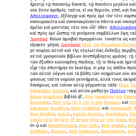
Χριστῷ τῷ παναιτίῳ δυνατά, τῷ ποιοῦντι μεγάλα καὶ
οὐκ ἔστιν ἀριθμός. ταῦτα, εἴ σοι θεμιτόν, εἰπέ, καὶ δυ
Ἀπολλόφανες
, ἐξέλεγχε καὶ πρὸς ἐμὲ τὸν τότε συμπ
συνεωρακότα καὶ συνανακρίναντα πάντα καὶ συναγ
ἀμέλει καὶ μαντείας τότε οὐκ οἶδ’ ὅθεν ὁ
Ἀπολλοφάνη
καὶ πρὸς ἐμὲ ὥσπερ τὰ γινόμενα συμβάλλων ἔφη τα
Διονύσιε
· θείων ἀμοιβαὶ πραγμάτων. τοσαῦτα ὡς κατ
εἴρηκεν ὁ μέγας
Διονύσιος
πρὸς
τὸν
θεοφόρον
Πολύκ
γε σοφίας αὐτοῦ καὶ τῆς εὐγλωττίας ἔνδειξις ἀκριβὴ
αὐτοῦ γραφεισῶν βίβλων ἀνυπέρβλητος φράσις· τῇ 
τῶν ἔξωθεν καλουμένῃ παιδείᾳ, τῇ τε θείᾳ καὶ ἡμετ
εἶχε τὴν ἐπιστήμην ἐν ἑκατέρᾳ. εἰ γάρ τις ἀπίδοι πρὸ
τῶν αὐτοῦ λόγων καὶ τὰ βάθη τῶν νοημάτων οὐκ ἀ
φύσεως ταῦτα νομίσοι γεννήματα, ἀλλά τινος ἀκηρά
δυνάμεως. καὶ τοίνυν αὐτῷ γέγραπται τάδε·
Πρὸς
Τι
ἐπίσκοπον
Ἐφέσου
, καὶ αὐτὸν μαθητὴν
Παύλου
τυγχ
θείων
ὀνομάτων
βιβλία ιβʹ,
περὶ
ἡνωμένης
καὶ
διακε
θεολογίας
,
περὶ
τοῦ
,
τίς
ἡ
τῆς
εὐχῆς
δύναμις
, καὶ
περ
μακαρίου
Ἱεροθέου
,
περὶ
εὐλαβείας
καὶ
συγγραφῆς
περὶ
ἀγαθοῦ
,
φωτός
,
καλοῦ
,
ἔρωτος
,
ἐκστάσεως
,
ζή
κακὸν
οὔτε
ὂν
οὔτε
ἐξ
ὄντων
οὔτε
ἐν
τοῖς
οὖσιν
,
περ
ἐν ᾧ καὶ
παραδείγματα
,
περὶ
ζωῆς
,
περὶ
σοφίας
,
νοῦ
ἀληθείας
,
πίστεως
,
περὶ
δυνάμεως
,
δικαιοσύνης
,
σωτ