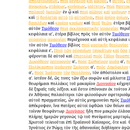
ἀπολυτρώσεως
,
περὶ
μεγάλου
καὶ
μικροῦ
, τ
αὐτοῦ
,
ἑ
ἀνομοίου
,
στάσεως
,
κινήσεως
,
ἰσότητος
,
περὶ
παντοκ
παλαιοῦ
ἡμερῶν
· ἐν ᾧ καὶ
περὶ
αἰῶνος
καὶ
χρόνων
·
π
καὶ
τί
βούλεται
αὐτὸ
τὸ
αὐτοεῖναι
,
περὶ
ἁγίου
ἁγίων
βασιλέων
καὶ
κυρίου
κυρίων
καὶ
θεοῦ
θεῶν
. ἑτέρα β
αὐτὸν
Τιμόθεον
περὶ
ἐκκλησιαστικῆς
ἱεραρχίας
περι
κεφάλαια ιεʹ, ἑτέρα βίβλος πρὸς τὸν αὐτὸν
Τιμόθεον
οὐρανίου
ἱεραρχίας
περιέχουσα καὶ αὐτὴ κεφάλαια ιε
τὸν αὐτὸν
Τιμόθεον
βίβλος
περὶ
μυστικῆς
θεολογίας
κεφάλαια εʹ,
Περὶ
τῶν
οὐρανίων
ταγμάτων
καὶ
ὅσα
φέρονται δὲ αὐτοῦ καὶ
ἐπιστολαὶ
πρὸς
Γάϊον
θεραπε
Δωρόθεον
λειτουργὸν
αʹ,
πρὸς
Σώπατρον
ἱερέα
αʹ,
π
Πολύκαρπον
ἱεράρχην
Σμύρνης
αʹ,
πρὸς
Δημόφιλον
αʹ,
πρὸς
Ἰωάννην
τὸν
Θεολόγον
, τὸν ἀπόστολον καὶ
αʹ. ἰστέον δέ, ὥς τινες τῶν ἔξω σοφῶν καὶ μάλιστα
Π
θεωρήμασι πολλάκις τοῦ μακαρίου
Διονυσίου
κέχρητ
δὲ ξηραῖς ταῖς λέξεσι. καὶ ἔστιν ὑπόνοιαν ἐκ τούτου 
ἐν Ἀθήναις παλαιότεροι τῶν φιλοσόφων σφετερισάμ
αὐτοῦ πραγματείας, ὧν αὐτὸς μνημονεύει πρὸς
Τιμό
ἀπέκρυψαν, ἵνα πατέρες αὐτοὶ ὀφθῶσι τῶν θείων αὐτ
τοίνυν θεοφάντωρ
Διονύσιος
ἤδη που μακρὸν ἐλάσα
πλήρης ἡμερῶν γεγονὼς τῷ τοῦ πνεύματος μαρτυρί
Χριστοῦ τελειοῦται ἐπὶ Τραϊανοῦ Καίσαρος, ὅτε καὶ ὁ
Ἰγνάτιος ἐν Ῥώμῃ τὸν τῆς ἀθανασίας διήθλησεν ἀγῶ