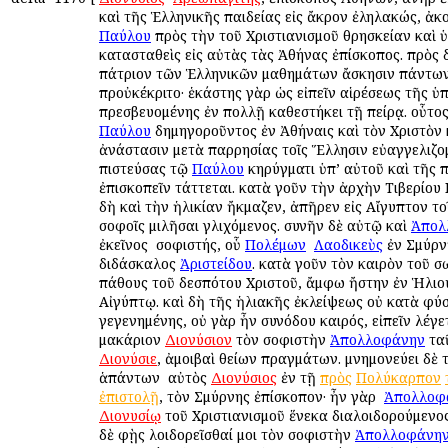
καὶ τῆς Ἑλληνικῆς παιδείας εἰς ἄκρον ἐληλακώς, ἀκ
Παύλου
πρὸς τὴν τοῦ Χριστιανισμοῦ θρησκείαν καὶ 
κατασταθεὶς εἰς αὐτὰς τὰς Ἀθήνας ἐπίσκοπος. πρὸς 
πάτριον τῶν Ἑλληνικῶν μαθημάτων ἄσκησιν πάντω
προὐκέκριτο· ἑκάστης γὰρ ὡς εἰπεῖν αἱρέσεως τῆς ὑ
πρεσβευομένης ἐν πολλῇ καθεστήκει τῇ πείρᾳ. οὗτο
Παύλου
δημηγοροῦντος ἐν Ἀθήναις καὶ τὸν Χριστὸν 
ἀνάστασιν μετὰ παρρησίας τοῖς Ἕλλησιν εὐαγγελιζομ
πιστεύσας τῷ
Παύλου
κηρύγματι ὑπ’ αὐτοῦ καὶ τῆς 
ἐπισκοπεῖν τάττεται. κατὰ γοῦν τὴν ἀρχὴν Τιβερίου 
δὴ καὶ τὴν ἡλικίαν ἤκμαζεν, ἀπῆρεν εἰς Αἴγυπτον το
σοφοῖς ὁμιλῆσαι γλιχόμενος. συνῆν δὲ αὐτῷ καὶ
Ἀπολ
ἐκεῖνος ὁ σοφιστής, οὗ
Πολέμων
ὁ
Λαοδικεὺς
ἐν Σμύρνῃ
διδάσκαλος
Ἀριστείδου
. κατὰ γοῦν τὸν καιρὸν τοῦ σ
πάθους τοῦ δεσπότου Χριστοῦ, ἄμφω ἤστην ἐν Ἡλιου
Αἰγύπτῳ. καὶ δὴ τῆς ἡλιακῆς ἐκλείψεως οὐ κατὰ φύσ
γεγενημένης, οὐ γὰρ ἦν συνόδου καιρός, εἰπεῖν λέγε
μακάριον
Διονύσιον
τὸν σοφιστὴν
Ἀπολλοφάνην
ταῦ
Διονύσιε
, ἀμοιβαὶ θείων πραγμάτων. μνημονεύει δὲ
ἁπάντων ὁ αὐτὸς
Διονύσιος
ἐν τῇ
πρὸς
Πολύκαρπον
ἐπιστολῇ
, τὸν Σμύρνης ἐπίσκοπον· ἦν γὰρ ὁ
Ἀπολλοφ
Διονυσίῳ
τοῦ Χριστιανισμοῦ ἕνεκα διαλοιδορούμενος·
δὲ φῂς λοιδορεῖσθαί μοι τὸν σοφιστὴν
Ἀπολλοφάνη