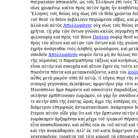
πατραλοίαν ἀποκαλεῖν, ὡς τοῖς Ἑλλήνων ἐπὶ τοὺς 
ὁσίως χρωμένῳ. καίτοι πρὸς αὐτὸν ἡμᾶς ἦν ἀληθέστερ
Ἕλληνες τοῖς θείοις οὐχ ὁσίως ἐπὶ τὰ θεῖα χρῶνται δ
τοῦ θεοῦ τὸ θεῖον ἐκβάλλειν πειρώμενοι σέβας. καὶ μ
ἀλλὰ καὶ αὐτὸς
Ἀπολλοφάνης
οὐχ ὁσίως τοῖς θείοις ἐ
χρῆται. τῇ γὰρ τῶν ὄντων γνώσει καλῶς λεγομένῃ 
φιλοσοφίᾳ καὶ πρὸς τοῦ θείου
Παύλου
σοφίᾳ θεοῦ κ
πρὸς τὸν αἴτιον καὶ αὐτῶν τῶν ὄντων καὶ τῆς γνώσ
ἐχρῆν ἀνάγεσθαι τοὺς ἀληθεῖς φιλοσόφους. καὶ μετὰ
συνιδεῖν
Ἀπολλοφάνην
σοφὸν ὄντα μὴ ἂν ἄλλως πο
τῆς οὐρανίας τι παρατραπῆναι τάξεως καὶ κινήσεως,
εἶναι αὐτὴν καὶ συνοχέα καὶ αἴτιον ἔχειν εἰς τοῦτο κ
ποιοῦντα πάντα καὶ μετασκευάζοντα, κατὰ τὸν
ἱερὸ
αὖθις μετὰ μικρόν· εἰπὲ δὲ αὐτῷ, τί λέγεις περὶ τῆς 
σταυρῷ γεγονυίας ἐκλείψεως; ἀμφοτέρω γὰρ τότε κ
Ἡλιούπολιν ἅμα παρόντε καὶ συνεστῶτε παραδόξως
σελήνην ἐμπίπτουσαν ἑωρῶμεν, οὐ γὰρ ἦν συνόδου κ
τε αὐτὴν ἀπὸ τῆς ἐνάτης ὥρας ἄχρι τῆς ἑσπέρας εἰς
διάμετρον ὑπερφυῶς ἀντικαταστᾶσαν. ἀνάμνησον δέ
ἕτερον αὐτόν· οἶδε γὰρ ὅτι καὶ τὴν ἔμπτωσιν αὐτὴν
ἑωράκαμεν ἀρξαμένην καὶ μέχρι τοῦ ἡλιακοῦ πέρατ
εἶτα ἀναποδίσασαν, καὶ αὖθις οὐκ ἐκ τοῦ αὐτοῦ καὶ
καὶ τὴν ἀνακάθαρσιν, ἀλλ’ ἐκ τοῦ κατὰ διάμετρον ἐ
γεγενημένην. τοσαῦτα τοῦ τότε καιροῦ τὰ ὑπερφυῆ 