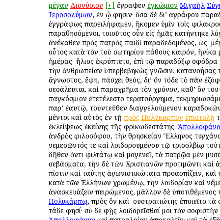
μέγαν
Διονύσιον
[+]
ἔγραψεν
ἐγκώμιον
Μιχαὴλ
Σύγ
Ἱεροσολύμων
, ἐν ᾧ φησιν· ὅσα δὲ δι’ ἀγράφου παρ
ἐγγράφως παρειλήφαμεν, ἥκομεν ὑμῖν τοῖς φιλακρο
παραθησόμενοι. τοιοῦτος οὖν εἰς ἡμᾶς κατήντηκε λό
ἀνέκαθεν πρὸς πατρὸς παιδὶ παραδεδομένος, ὡς ὁ μ
οὗτος κατὰ τὸν τοῦ σωτηρίου πάθους καιρόν, ἡνίκα
ἡμέρας ὁ ἥλιος ἐκρύπτετο, ἐπὶ τῷ παραδόξῳ σφόδρα
τὴν ἀνθρωπείαν ὑπερβεβηκὼς γνῶσιν, κατανοήσας τ
ἄγνωστος, ἔφη, πάσχει θεός, δι’ ὃν τόδε τὸ πᾶν ἐζόφ
σεσάλευται. καὶ παραχρῆμα τὸν χρόνον, καθ’ ὃν τουτ
παγκόσμιον ἐτετέλεστο τερατούργημα, τεκμηριωσάμε
παρ’ ἑαυτῷ, τοὐντεῦθεν διαγγελούμενον καραδοκῶν
μέντοι καὶ αὐτὸς ἐν τῇ
πρὸς
Πολύκαρπον
ἐπιστολῇ
τ
ἐκλείψεως ἐκείνης τῆς φρικωδεστάτης.
Ἀπολλοφάνο
ἀνδρὸς φιλοσόφου, τὴν θρησκείαν Ἕλληνος τυγχάνο
νεμεσῶντός τε καὶ λοιδορουμένου τῷ τρισολβίῳ τού
δῆθεν ὄντι φιλτάτῳ καὶ ὁμογενεῖ, τὰ πατρῷα μὲν μυ
σεβάσματα, τὴν δὲ τῶν Χριστιανῶν προτιμῶντι καὶ
πίστιν καὶ ταύτης ἀγωνιστικώτατα προασπίζειν, καὶ
κατὰ τῶν Ἑλλήνων χρωμένῳ, τὴν λοιδορίαν καὶ νέμ
ἀνασκευάζειν πειρώμενος, μᾶλλον δὲ ὑποτιθέμενος 
Πολυκάρπῳ
, πρὸς ὃν καὶ ὁ συστρατιώτης ἐποιεῖτο τὰ
τάδε φησί· σὺ δὲ φῂς λοιδορεῖσθαί μοι τὸν σοφιστὴν
Ἀπολλοφάνην
καὶ πατραλοίαν ἀποκαλεῖν· καὶ τὰ ἑξῆ