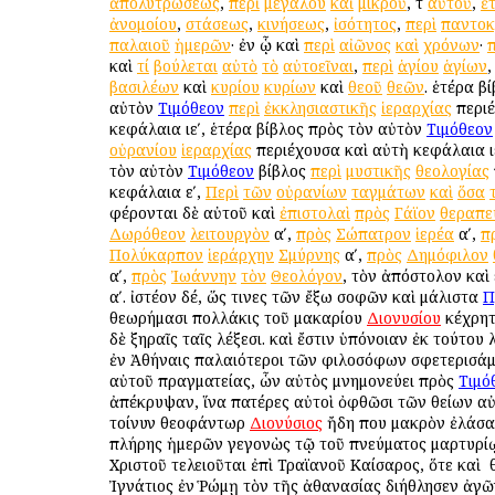
ἀπολυτρώσεως
,
περὶ
μεγάλου
καὶ
μικροῦ
, τ
αὐτοῦ
,
ἑ
ἀνομοίου
,
στάσεως
,
κινήσεως
,
ἰσότητος
,
περὶ
παντοκ
παλαιοῦ
ἡμερῶν
· ἐν ᾧ καὶ
περὶ
αἰῶνος
καὶ
χρόνων
·
π
καὶ
τί
βούλεται
αὐτὸ
τὸ
αὐτοεῖναι
,
περὶ
ἁγίου
ἁγίων
βασιλέων
καὶ
κυρίου
κυρίων
καὶ
θεοῦ
θεῶν
. ἑτέρα β
αὐτὸν
Τιμόθεον
περὶ
ἐκκλησιαστικῆς
ἱεραρχίας
περι
κεφάλαια ιεʹ, ἑτέρα βίβλος πρὸς τὸν αὐτὸν
Τιμόθεον
οὐρανίου
ἱεραρχίας
περιέχουσα καὶ αὐτὴ κεφάλαια ιε
τὸν αὐτὸν
Τιμόθεον
βίβλος
περὶ
μυστικῆς
θεολογίας
κεφάλαια εʹ,
Περὶ
τῶν
οὐρανίων
ταγμάτων
καὶ
ὅσα
φέρονται δὲ αὐτοῦ καὶ
ἐπιστολαὶ
πρὸς
Γάϊον
θεραπε
Δωρόθεον
λειτουργὸν
αʹ,
πρὸς
Σώπατρον
ἱερέα
αʹ,
π
Πολύκαρπον
ἱεράρχην
Σμύρνης
αʹ,
πρὸς
Δημόφιλον
αʹ,
πρὸς
Ἰωάννην
τὸν
Θεολόγον
, τὸν ἀπόστολον καὶ
αʹ. ἰστέον δέ, ὥς τινες τῶν ἔξω σοφῶν καὶ μάλιστα
Π
θεωρήμασι πολλάκις τοῦ μακαρίου
Διονυσίου
κέχρητ
δὲ ξηραῖς ταῖς λέξεσι. καὶ ἔστιν ὑπόνοιαν ἐκ τούτου 
ἐν Ἀθήναις παλαιότεροι τῶν φιλοσόφων σφετερισάμ
αὐτοῦ πραγματείας, ὧν αὐτὸς μνημονεύει πρὸς
Τιμό
ἀπέκρυψαν, ἵνα πατέρες αὐτοὶ ὀφθῶσι τῶν θείων αὐτ
τοίνυν θεοφάντωρ
Διονύσιος
ἤδη που μακρὸν ἐλάσα
πλήρης ἡμερῶν γεγονὼς τῷ τοῦ πνεύματος μαρτυρί
Χριστοῦ τελειοῦται ἐπὶ Τραϊανοῦ Καίσαρος, ὅτε καὶ ὁ
Ἰγνάτιος ἐν Ῥώμῃ τὸν τῆς ἀθανασίας διήθλησεν ἀγῶ