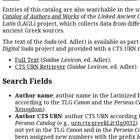
Entries of this catalog are also searchable in the u
Catalog of Authors and Works
of the
Linked Ancient 
Latin
(LAGL) project, which collects data from diff
ancient Greek sources.
The text of the
Suda
(ed. Adler) is available as part
Digital Suda
project and provided with a CTS URN r
Full Text
(
Suidae Lexicon
, ed. Adler).
CTS URN Retriever
(
Suidae Lexicon
, ed. Adler).
Search Fields
Author name
: author name in the Latinized 
according to the TLG
Canon
and the
Perseus C
Xenophon
).
Author CTS URN
: author CTS URN according 
Perseus Catalog
(e.g.,
urn:cts:greekLit:tlg0032
)
not yet in the TLG
Canon
and in the
Perseus C
been assigned new numbers with the prefix
l