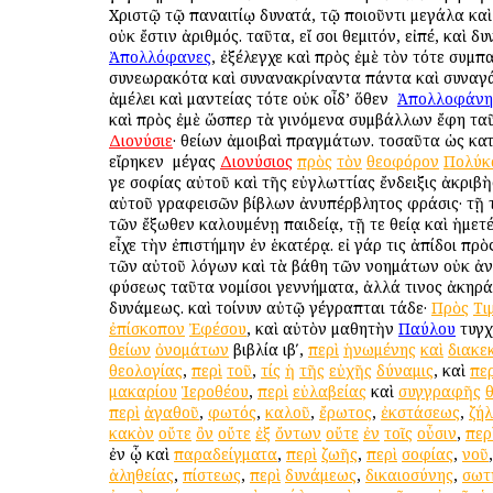
Χριστῷ τῷ παναιτίῳ δυνατά, τῷ ποιοῦντι μεγάλα καὶ
οὐκ ἔστιν ἀριθμός. ταῦτα, εἴ σοι θεμιτόν, εἰπέ, καὶ δυ
Ἀπολλόφανες
, ἐξέλεγχε καὶ πρὸς ἐμὲ τὸν τότε συμπ
συνεωρακότα καὶ συνανακρίναντα πάντα καὶ συναγ
ἀμέλει καὶ μαντείας τότε οὐκ οἶδ’ ὅθεν ὁ
Ἀπολλοφάνη
καὶ πρὸς ἐμὲ ὥσπερ τὰ γινόμενα συμβάλλων ἔφη τα
Διονύσιε
· θείων ἀμοιβαὶ πραγμάτων. τοσαῦτα ὡς κατ
εἴρηκεν ὁ μέγας
Διονύσιος
πρὸς
τὸν
θεοφόρον
Πολύκ
γε σοφίας αὐτοῦ καὶ τῆς εὐγλωττίας ἔνδειξις ἀκριβὴ
αὐτοῦ γραφεισῶν βίβλων ἀνυπέρβλητος φράσις· τῇ 
τῶν ἔξωθεν καλουμένῃ παιδείᾳ, τῇ τε θείᾳ καὶ ἡμετ
εἶχε τὴν ἐπιστήμην ἐν ἑκατέρᾳ. εἰ γάρ τις ἀπίδοι πρὸ
τῶν αὐτοῦ λόγων καὶ τὰ βάθη τῶν νοημάτων οὐκ ἀ
φύσεως ταῦτα νομίσοι γεννήματα, ἀλλά τινος ἀκηρά
δυνάμεως. καὶ τοίνυν αὐτῷ γέγραπται τάδε·
Πρὸς
Τι
ἐπίσκοπον
Ἐφέσου
, καὶ αὐτὸν μαθητὴν
Παύλου
τυγχ
θείων
ὀνομάτων
βιβλία ιβʹ,
περὶ
ἡνωμένης
καὶ
διακε
θεολογίας
,
περὶ
τοῦ
,
τίς
ἡ
τῆς
εὐχῆς
δύναμις
, καὶ
περ
μακαρίου
Ἱεροθέου
,
περὶ
εὐλαβείας
καὶ
συγγραφῆς
περὶ
ἀγαθοῦ
,
φωτός
,
καλοῦ
,
ἔρωτος
,
ἐκστάσεως
,
ζή
κακὸν
οὔτε
ὂν
οὔτε
ἐξ
ὄντων
οὔτε
ἐν
τοῖς
οὖσιν
,
περ
ἐν ᾧ καὶ
παραδείγματα
,
περὶ
ζωῆς
,
περὶ
σοφίας
,
νοῦ
ἀληθείας
,
πίστεως
,
περὶ
δυνάμεως
,
δικαιοσύνης
,
σωτ