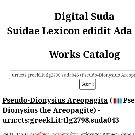
Digital Suda
Suidae Lexicon edidit Ada
Works Catalog
urn:cts:greekLit:tlg2798.suda043 (Pseudo-Dionysius Areopa
Pseudo-Dionysius Areopagita
(
Pse
Dionysius the Areopagite) -
urn:cts:greekLit:tlg2798.suda043
delta
1170
[
Διονύσιος
ὁ
Ἀρεωπαγίτης
, ἐπίσκοπος Ἀθηνῶν, ἀνὴρ 