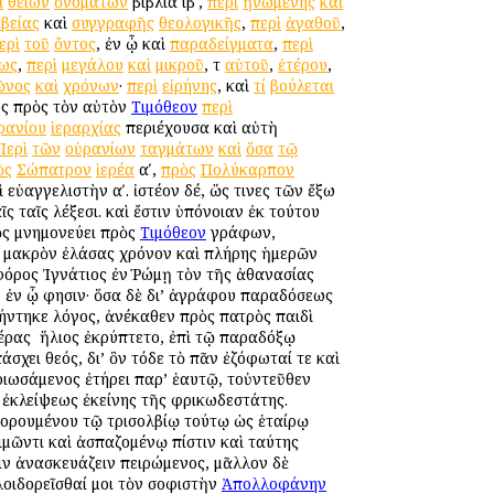
ὶ
θείων
ὀνομάτων
βιβλία ιβʹ,
περὶ
ἡνωμένης
καὶ
βείας
καὶ
συγγραφῆς
θεολογικῆς
,
περὶ
ἀγαθοῦ
,
ερὶ
τοῦ
ὄντος
, ἐν ᾧ καὶ
παραδείγματα
,
περὶ
ως
,
περὶ
μεγάλου
καὶ
μικροῦ
, τ
αὐτοῦ
,
ἑτέρου
,
ῶνος
καὶ
χρόνων
·
περὶ
εἰρήνης
, καὶ
τί
βούλεται
ος πρὸς τὸν αὐτὸν
Τιμόθεον
περὶ
ρανίου
ἱεραρχίας
περιέχουσα καὶ αὐτὴ
Περὶ
τῶν
οὐρανίων
ταγμάτων
καὶ
ὅσα
τῷ
ὸς
Σώπατρον
ἱερέα
αʹ,
πρὸς
Πολύκαρπον
 εὐαγγελιστὴν αʹ. ἰστέον δέ, ὥς τινες τῶν ἔξω
ς ταῖς λέξεσι. καὶ ἔστιν ὑπόνοιαν ἐκ τούτου
ὸς μνημονεύει πρὸς
Τιμόθεον
γράφων,
 μακρὸν ἐλάσας χρόνον καὶ πλήρης ἡμερῶν
οφόρος Ἰγνάτιος ἐν Ῥώμῃ τὸν τῆς ἀθανασίας
, ἐν ᾧ φησιν· ὅσα δὲ δι’ ἀγράφου παραδόσεως
ήντηκε λόγος, ἀνέκαθεν πρὸς πατρὸς παιδὶ
ρας ὁ ἥλιος ἐκρύπτετο, ἐπὶ τῷ παραδόξῳ
χει θεός, δι’ ὃν τόδε τὸ πᾶν ἐζόφωταί τε καὶ
ριωσάμενος ἐτήρει παρ’ ἑαυτῷ, τοὐντεῦθεν
ἐκλείψεως ἐκείνης τῆς φρικωδεστάτης.
δορουμένου τῷ τρισολβίῳ τούτῳ ὡς ἑταίρῳ
ιμῶντι καὶ ἀσπαζομένῳ πίστιν καὶ ταύτης
ιν ἀνασκευάζειν πειρώμενος, μᾶλλον δὲ
 λοιδορεῖσθαί μοι τὸν σοφιστὴν
Ἀπολλοφάνην