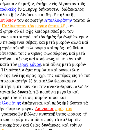
ν ἡλικίαν ἤκμαζεν, ἀπῆρεν εἰς Αἴγυπτον τοῖς
αοδικεὺς
ἐν Σμύρνῃ διήκουσεν, ὁ διδάσκαλος
λει τῇ ἐν Αἰγύπτῳ. καὶ δὴ τῆς ἡλιακῆς
ιονύσιον
τὸν σοφιστὴν
Ἀπολλοφάνην
ταῦτα· ὦ
ς
Πολύκαρπον
τὸν
μέγαν
ἐπιστολῇ
, τὸν
 φησι· σὺ δὲ φῂς λοιδορεῖσθαί μοι τὸν
μένῳ. καίτοι πρὸς αὐτὸν ἡμᾶς ἦν ἀληθέστερον
ιν πειρώμενοι σέβας. καὶ μετὰ μικρόν· ἀλλὰ καὶ
νῃ πρὸς αὐτοῦ φιλοσοφίᾳ καὶ πρὸς τοῦ θείου
άγεσθαι τοὺς ἀληθεῖς φιλοσόφους. καὶ μετὰ
πῆναι τάξεως καὶ κινήσεως, εἰ μὴ τὸν τοῦ
, κατὰ τὸν
ἱερὸν
λόγον
. καὶ αὖθις μετὰ μικρόν·
τὰ Ἡλιούπολιν ἅμα παρόντε καὶ συνεστῶτε
 τῆς ἐνάτης ὥρας ἄχρι τῆς ἑσπέρας εἰς τὸ τοῦ
 ἔμπτωσιν αὐτὴν ἐξ ἀνατολῶν ἑωράκαμεν
αὶ τὴν ἔμπτωσιν καὶ τὴν ἀνακάθαρσιν, ἀλλ’ ἐκ
παναιτίῳ δυνατά, τῷ ποιοῦντι μεγάλα καὶ
ὸς ἐμὲ τὸν τότε συμπαρόντα σοι καὶ
ολλοφάνης
ἀπάρχεται, καὶ πρὸς ἐμὲ ὥσπερ τὰ
ὴν εἴρηκεν ὁ μέγας
Διονύσιος
πρὸς
τὸν
οῦ γραφεισῶν βίβλων ἀνυπέρβλητος φράσις· τῇ
τέρᾳ. εἰ γάρ τις ἀπίδοι πρὸς τὰ κάλλη τῶν
 ἀκηράτου καὶ θείας δυνάμεως. καὶ τοίνυν