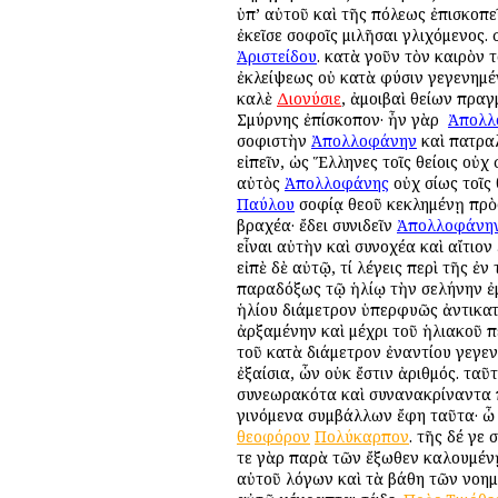
ὑπ’ αὐτοῦ καὶ τῆς πόλεως ἐπισκοπε
ἐκεῖσε σοφοῖς ὁμιλῆσαι γλιχόμενος.
Ἀριστείδου
. κατὰ γοῦν τὸν καιρὸν 
ἐκλείψεως οὐ κατὰ φύσιν γεγενημέν
καλὲ
Διονύσιε
, ἀμοιβαὶ θείων πρα
Σμύρνης ἐπίσκοπον· ἦν γὰρ ὁ
Ἀπολλ
σοφιστὴν
Ἀπολλοφάνην
καὶ πατραλ
εἰπεῖν, ὡς Ἕλληνες τοῖς θείοις οὐχ 
αὐτὸς
Ἀπολλοφάνης
οὐχ ὁσίως τοῖς
Παύλου
σοφίᾳ θεοῦ κεκλημένῃ πρὸς
βραχέα· ἔδει συνιδεῖν
Ἀπολλοφάνη
εἶναι αὐτὴν καὶ συνοχέα καὶ αἴτιον
εἰπὲ δὲ αὐτῷ, τί λέγεις περὶ τῆς
παραδόξως τῷ ἡλίῳ τὴν σελήνην ἐμ
ἡλίου διάμετρον ὑπερφυῶς ἀντικατ
ἀρξαμένην καὶ μέχρι τοῦ ἡλιακοῦ π
τοῦ κατὰ διάμετρον ἐναντίου γεγεν
ἐξαίσια, ὧν οὐκ ἔστιν ἀριθμός. ταῦτα
συνεωρακότα καὶ συνανακρίναντα πά
γινόμενα συμβάλλων ἔφη ταῦτα· ὦ
θεοφόρον
Πολύκαρπον
. τῆς δέ γε
τε γὰρ παρὰ τῶν ἔξωθεν καλουμένῃ 
αὐτοῦ λόγων καὶ τὰ βάθη τῶν νοημ