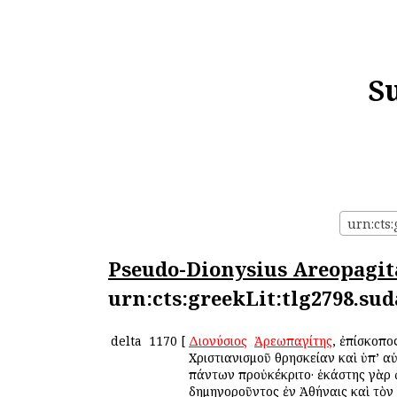
S
urn:cts
Pseudo-Dionysius Areopagit
urn:cts:greekLit:tlg2798.sud
delta
1170
[
Διονύσιος
ὁ
Ἀρεωπαγίτης
, ἐπίσκοπο
Χριστιανισμοῦ θρησκείαν καὶ ὑπ’ 
πάντων προὐκέκριτο· ἑκάστης γὰρ 
δημηγοροῦντος ἐν Ἀθήναις καὶ τὸν 