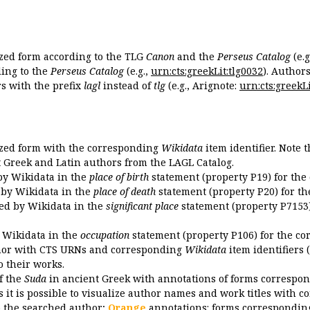
ized form according to the TLG
Canon
and the
Perseus Catalog
(e.g
ing to the
Perseus Catalog
(e.g.,
urn:cts:greekLit:tlg0032
). Author
 with the prefix
lagl
instead of
tlg
(e.g., Arignote:
urn:cts:greekLi
ized form with the corresponding
Wikidata
item identifier. Note 
ent Greek and Latin authors from the LAGL Catalog.
 by Wikidata in the
place of birth
statement (property P19) for the
d by Wikidata in the
place of death
statement (property P20) for th
ded by Wikidata in the
significant place
statement (property P7153)
y Wikidata in the
occupation
statement (property P106) for the co
uthor with CTS URNs and corresponding
Wikidata
item identifiers (
o their works.
of the
Suda
in ancient Greek with annotations of forms correspon
 it is possible to visualize author names and work titles with 
o the searched author;
Orange
annotations: forms corresponding