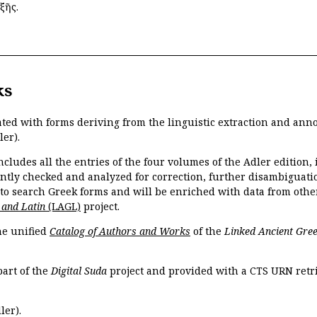
ξῆς.
ks
ated with forms deriving from the linguistic extraction and ann
ler).
ncludes all the entries of the four volumes of the Adler edition
ently checked and analyzed for correction, further disambiguatio
 to search Greek forms and will be enriched with data from othe
 and Latin
(LAGL)
project.
the unified
Catalog of Authors and Works
of the
Linked Ancient Gree
part of the
Digital Suda
project and provided with a CTS URN retri
ler).