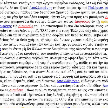
ῖν τάττεται. κατὰ γοῦν τὴν ἀρχὴν Τιβερίου Καίσαρος, ὅτε δὴ καὶ τὴ
 συνῆν δὲ αὐτῷ καὶ
Ἀπολλοφάνης
ἐκεῖνος ὁ σοφιστής, οὗ
Πολέμων
ὁ
Λ
τοῦ σωτηρίου πάθους τοῦ δεσπότου Χριστοῦ, ἄμφω ἤστην ἐν Ἡλιουπό
ης, οὐ γὰρ ἦν συνόδου καιρός, εἰπεῖν λέγεται πρὸς τὸν μακάριον
Δ
γμάτων. μνημονεύει δὲ τούτων ἁπάντων ὁ αὐτὸς
Διονύσιος
ἐν τῇ
πρὸ
οφάνης
τῷ
Διονυσίῳ
τοῦ Χριστιανισμοῦ ἕνεκα διαλοιδορούμενος· καί
οίαν ἀποκαλεῖν, ὡς τοῖς Ἑλλήνων ἐπὶ τοὺς Ἕλληνας οὐχ ὁσίως χρω
ὁσίως ἐπὶ τὰ θεῖα χρῶνται διὰ τῆς σοφίας τοῦ θεοῦ τὸ θεῖον ἐκβάλλε
 θείοις ἐπὶ τὰ θεῖα χρῆται. τῇ γὰρ τῶν ὄντων γνώσει καλῶς λεγομέ
 τὸν αἴτιον καὶ αὐτῶν τῶν ὄντων καὶ τῆς γνώσεως αὐτῶν ἐχρῆν ἀν
ν
σοφὸν ὄντα μὴ ἂν ἄλλως ποτὲ δυνηθῆναι τῆς οὐρανίας τι παρατρα
 ἔχειν εἰς τοῦτο κινοῦντα, τὸν ποιοῦντα πάντα καὶ μετασκευάζοντα
 ἐν τῷ σωτηρίῳ σταυρῷ γεγονυίας ἐκλείψεως; ἀμφοτέρω γὰρ τότε κα
πίπτουσαν ἑωρῶμεν, οὐ γὰρ ἦν συνόδου καιρός, αὖθίς τε αὐτὴν ἀπὸ
αστᾶσαν. ἀνάμνησον δέ τι καὶ ἕτερον αὐτόν· οἶδε γὰρ ὅτι καὶ τὴν
έρατος ἐλθοῦσαν, εἶτα ἀναποδίσασαν, καὶ αὖθις οὐκ ἐκ τοῦ αὐτοῦ κ
ημένην. τοσαῦτα τοῦ τότε καιροῦ τὰ ὑπερφυῆ καὶ μόνῳ Χριστῷ τῷ 
, εἴ σοι θεμιτόν, εἰπέ, καὶ δυνατόν,
Ἀπολλόφανες
, ἐξέλεγχε καὶ πρ
ντα καὶ συναγάμενον. ἀμέλει καὶ μαντείας τότε οὐκ οἶδ’ ὅθεν ὁ
Ἀπ
 καλὲ
Διονύσιε
· θείων ἀμοιβαὶ πραγμάτων. τοσαῦτα ὡς κατ’ ἐπιστολ
 σοφίας αὐτοῦ καὶ τῆς εὐγλωττίας ἔνδειξις ἀκριβὴς ἡ τῶν παρ’ αὐτ
παιδείᾳ, τῇ τε θείᾳ καὶ ἡμετέρᾳ, πολλὴν εἶχε τὴν ἐπιστήμην ἐν ἑκα
άτων οὐκ ἀνθρωπίνης φύσεως ταῦτα νομίσοι γεννήματα, ἀλλά τινος