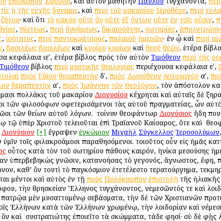
ον
ἐπίσκοπον
Ἐφέσου
, καὶ αὐτὸν μαθητὴν
Παύλου
τυγχάνοντα,
περ
,
τίς
ἡ
τῆς
εὐχῆς
δύναμις
, καὶ
περὶ
τοῦ
μακαρίου
Ἱεροθέου
,
περὶ
εὐλα
,
ζήλου
· καὶ ὅτι
τὸ
κακὸν
οὔτε
ὂν
οὔτε
ἐξ
ὄντων
οὔτε
ἐν
τοῖς
οὖσιν
,
π
θείας
,
πίστεως
,
περὶ
δυνάμεως
,
δικαιοσύνης
,
σωτηρίας
,
ἀπολυτρώσε
ς
,
ἰσότητος
,
περὶ
παντοκράτορος
,
παλαιοῦ
ἡμερῶν
· ἐν ᾧ καὶ
περὶ
αἰ
ν
,
βασιλέως
βασιλέων
καὶ
κυρίου
κυρίων
καὶ
θεοῦ
θεῶν
. ἑτέρα βίβλ
α κεφάλαια ιεʹ, ἑτέρα βίβλος πρὸς τὸν αὐτὸν
Τιμόθεον
περὶ
τῆς
οὐ
Τιμόθεον
βίβλος
περὶ
μυστικῆς
θεολογίας
περιέχουσα κεφάλαια εʹ,
στολαὶ
πρὸς
Γάϊον
θεραπευτὴν
δʹ,
πρὸς
Δωρόθεον
λειτουργὸν
αʹ,
πρ
λον
θεραπευτὴν
αʹ,
πρὸς
Ἰωάννην
τὸν
Θεολόγον
, τὸν ἀπόστολον καὶ
μασι πολλάκις τοῦ μακαρίου
Διονυσίου
κέχρηται καὶ αὐταῖς δὲ ξηραῖ
ροι τῶν φιλοσόφων σφετερισάμενοι τὰς αὐτοῦ πραγματείας, ὧν αὐτ
ῶσι τῶν θείων αὐτοῦ λόγων. ὁ τοίνυν θεοφάντωρ
Διονύσιος
ἤδη που
 τῷ ὑπὲρ Χριστοῦ τελειοῦται ἐπὶ Τραϊανοῦ Καίσαρος, ὅτε καὶ ὁ θε
Διονύσιον
[+]
ἔγραψεν
ἐγκώμιον
Μιχαὴλ
Σύγκελλος
Ἱεροσολύμων
ὑμῖν τοῖς φιλακροάμοσι παραθησόμενοι. τοιοῦτος οὖν εἰς ἡμᾶς κατ
ος
οὗτος κατὰ τὸν τοῦ σωτηρίου πάθους καιρόν, ἡνίκα μεσούσης ἡμέ
ν ὑπερβεβηκὼς γνῶσιν, κατανοήσας τὸ γεγονός, ἄγνωστος, ἔφη, πάσ
νον, καθ’ ὃν τουτὶ τὸ παγκόσμιον ἐτετέλεστο τερατούργημα, τεκμη
αι μέντοι καὶ αὐτὸς ἐν τῇ
πρὸς
Πολύκαρπον
ἐπιστολῇ
τῆς ἡλιακῆς 
φου, τὴν θρησκείαν Ἕλληνος τυγχάνοντος, νεμεσῶντός τε καὶ λοι
τὰ πατρῷα μὲν μυσαττομένῳ σεβάσματα, τὴν δὲ τῶν Χριστιανῶν προτ
τοῖς Ἑλλήνων κατὰ τῶν Ἑλλήνων χρωμένῳ, τὴν λοιδορίαν καὶ νέμεσ
 ὃν καὶ ὁ συστρατιώτης ἐποιεῖτο τὰ σκώμματα, τάδε φησί· σὺ δὲ φῂς