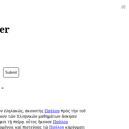
er
 -
ρον ἐληλακώς, ἀκουστὴς
Παύλου
πρὸς τὴν τοῦ
άτριον τῶν Ἑλληνικῶν μαθημάτων ἄσκησιν
κει τῇ πείρᾳ. οὗτος ἤκουσε
Παύλου
ζομένου. καὶ πιστεύσας τῷ
Παύλου
κηρύγματι