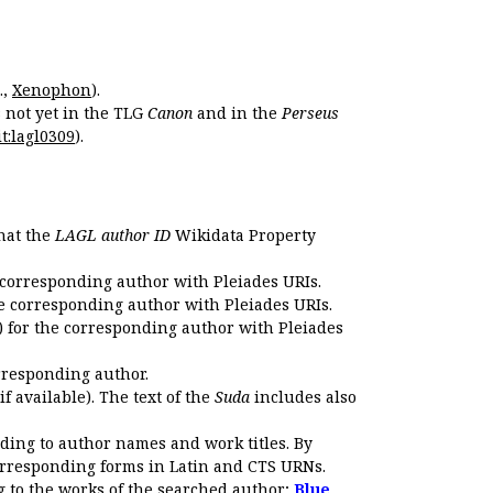
.,
Xenophon
).
s not yet in the TLG
Canon
and in the
Perseus
t:lagl0309
).
that the
LAGL author ID
Wikidata Property
 corresponding author with Pleiades URIs.
e corresponding author with Pleiades URIs.
 for the corresponding author with Pleiades
rresponding author.
if available). The text of the
Suda
includes also
ding to author names and work titles. By
corresponding forms in Latin and CTS URNs.
 to the works of the searched author;
Blue