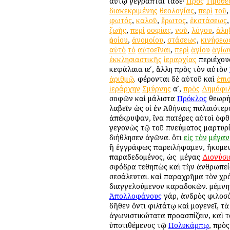
αὐτῷ γέγραπται τάδε·
Πρὸς
Τιμόθε
διακεκριμένης
θεολογίας
,
περὶ
τοῦ
φωτός
,
καλοῦ
,
ἔρωτος
,
ἐκστάσεως
ζωῆς
,
περὶ
σοφίας
,
νοῦ
,
λόγου
,
ἀλη
ὁμοίου
,
ἀνομοίου
,
στάσεως
,
κινήσεω
αὐτὸ
τὸ
αὐτοεῖναι
,
περὶ
ἁγίου
ἁγίω
ἐκκλησιαστικῆς
ἱεραρχίας
περιέχουσ
κεφάλαια ιεʹ, ἄλλη πρὸς τὸν αὐτὸν
ἀριθμῷ
. φέρονται δὲ αὐτοῦ καὶ
ἐπι
ἱεράρχην
Σμύρνης
αʹ,
πρὸς
Δημόφι
σοφῶν καὶ μάλιστα
Πρόκλος
θεωρή
λαβεῖν ὡς οἱ ἐν Ἀθήναις παλαιότε
ἀπέκρυψαν, ἵνα πατέρες αὐτοὶ ὀφθ
γεγονὼς τῷ τοῦ πνεύματος μαρτυρίῳ
διήθλησεν ἀγῶνα. ὅτι
εἰς
τὸν
μέγαν
ἢ ἐγγράφως παρειλήφαμεν, ἥκομεν 
παραδεδομένος, ὡς ὁ μέγας
Διονύσι
σφόδρα τεθηπὼς καὶ τὴν ἀνθρωπεία
σεσάλευται. καὶ παραχρῆμα τὸν χρό
διαγγελούμενον καραδοκῶν. μέμνητ
Ἀπολλοφάνους
γάρ, ἀνδρὸς φιλοσό
δῆθεν ὄντι φιλτάτῳ καὶ ὁμογενεῖ, 
ἀγωνιστικώτατα προασπίζειν, καὶ 
ὑποτιθέμενος τῷ
Πολυκάρπῳ
, πρὸς