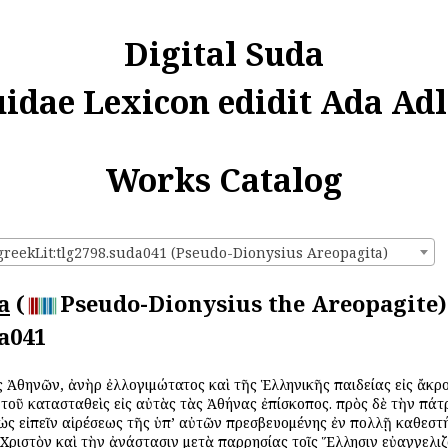
Digital Suda
uidae Lexicon edidit Ada Adl
Works Catalog
:greekLit:tlg2798.suda041 (Pseudo-Dionysius Areopagita)
a
(
Pseudo-Dionysius the Areopagite)
a041
ς Ἀθηνῶν, ἀνὴρ ἐλλογιμώτατος καὶ τῆς Ἑλληνικῆς παιδείας εἰς ἄκ
αὐτοῦ κατασταθεὶς εἰς αὐτὰς τὰς Ἀθήνας ἐπίσκοπος. πρὸς δὲ τὴν π
ὡς εἰπεῖν αἱρέσεως τῆς ὑπ’ αὐτῶν πρεσβευομένης ἐν πολλῇ καθεστή
Χριστὸν καὶ τὴν ἀνάστασιν μετὰ παρρησίας τοῖς Ἕλλησιν εὐαγγελι