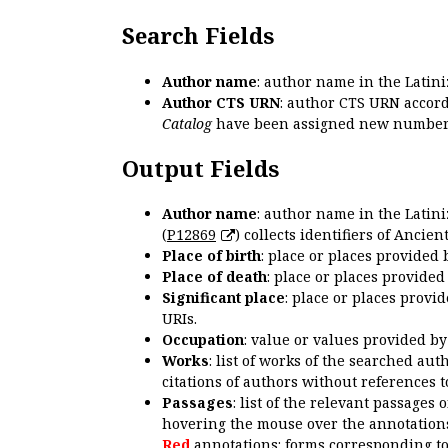
Search Fields
Author name
: author name in the Latin
Author CTS URN
: author CTS URN accord
Catalog
have been assigned new numbers
Output Fields
Author name
: author name in the Latin
(
P12869
) collects identifiers of Anci
Place of birth
: place or places provided
Place of death
: place or places provide
Significant place
: place or places provi
URIs.
Occupation
: value or values provided b
Works
: list of works of the searched a
citations of authors without references t
Passages
: list of the relevant passages 
hovering the mouse over the annotations
Red
annotations: forms corresponding t