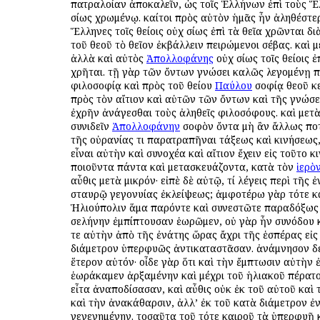
πατραλοίαν ἀποκαλεῖν, ὡς τοῖς Ἑλλήνων ἐπὶ τοὺς 
ὁσίως χρωμένῳ. καίτοι πρὸς αὐτὸν ἡμᾶς ἦν ἀληθέστερ
Ἕλληνες τοῖς θείοις οὐχ ὁσίως ἐπὶ τὰ θεῖα χρῶνται δ
τοῦ θεοῦ τὸ θεῖον ἐκβάλλειν πειρώμενοι σέβας. καὶ μ
ἀλλὰ καὶ αὐτὸς
Ἀπολλοφάνης
οὐχ ὁσίως τοῖς θείοις ἐ
χρῆται. τῇ γὰρ τῶν ὄντων γνώσει καλῶς λεγομένῃ 
φιλοσοφίᾳ καὶ πρὸς τοῦ θείου
Παύλου
σοφίᾳ θεοῦ κ
πρὸς τὸν αἴτιον καὶ αὐτῶν τῶν ὄντων καὶ τῆς γνώσ
ἐχρῆν ἀνάγεσθαι τοὺς ἀληθεῖς φιλοσόφους. καὶ μετὰ
συνιδεῖν
Ἀπολλοφάνην
σοφὸν ὄντα μὴ ἂν ἄλλως πο
τῆς οὐρανίας τι παρατραπῆναι τάξεως καὶ κινήσεως,
εἶναι αὐτὴν καὶ συνοχέα καὶ αἴτιον ἔχειν εἰς τοῦτο κ
ποιοῦντα πάντα καὶ μετασκευάζοντα, κατὰ τὸν
ἱερὸ
αὖθις μετὰ μικρόν· εἰπὲ δὲ αὐτῷ, τί λέγεις περὶ τῆς 
σταυρῷ γεγονυίας ἐκλείψεως; ἀμφοτέρω γὰρ τότε κ
Ἡλιούπολιν ἅμα παρόντε καὶ συνεστῶτε παραδόξως
σελήνην ἐμπίπτουσαν ἑωρῶμεν, οὐ γὰρ ἦν συνόδου κ
τε αὐτὴν ἀπὸ τῆς ἐνάτης ὥρας ἄχρι τῆς ἑσπέρας εἰς
διάμετρον ὑπερφυῶς ἀντικαταστᾶσαν. ἀνάμνησον δέ
ἕτερον αὐτόν· οἶδε γὰρ ὅτι καὶ τὴν ἔμπτωσιν αὐτὴν
ἑωράκαμεν ἀρξαμένην καὶ μέχρι τοῦ ἡλιακοῦ πέρατ
εἶτα ἀναποδίσασαν, καὶ αὖθις οὐκ ἐκ τοῦ αὐτοῦ καὶ
καὶ τὴν ἀνακάθαρσιν, ἀλλ’ ἐκ τοῦ κατὰ διάμετρον ἐ
γεγενημένην. τοσαῦτα τοῦ τότε καιροῦ τὰ ὑπερφυῆ 