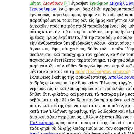
μέγαν
Διονύσιον
[+]
ἔγραψεν
ἐγκώμιον
Μιχαὴλ
Σύγ
Ἱεροσολύμων
, ἐν ᾧ φησιν· ὅσα δὲ δι’ ἀγράφου παρ
ἐγγράφως παρειλήφαμεν, ἥκομεν ὑμῖν τοῖς φιλακρο
παραθησόμενοι. τοιοῦτος οὖν εἰς ἡμᾶς κατήντηκε λό
ἀνέκαθεν πρὸς πατρὸς παιδὶ παραδεδομένος, ὡς ὁ μ
οὗτος κατὰ τὸν τοῦ σωτηρίου πάθους καιρόν, ἡνίκα
ἡμέρας ὁ ἥλιος ἐκρύπτετο, ἐπὶ τῷ παραδόξῳ σφόδρα
τὴν ἀνθρωπείαν ὑπερβεβηκὼς γνῶσιν, κατανοήσας τ
ἄγνωστος, ἔφη, πάσχει θεός, δι’ ὃν τόδε τὸ πᾶν ἐζόφ
σεσάλευται. καὶ παραχρῆμα τὸν χρόνον, καθ’ ὃν τουτ
παγκόσμιον ἐτετέλεστο τερατούργημα, τεκμηριωσάμε
παρ’ ἑαυτῷ, τοὐντεῦθεν διαγγελούμενον καραδοκῶν
μέντοι καὶ αὐτὸς ἐν τῇ
πρὸς
Πολύκαρπον
ἐπιστολῇ
τ
ἐκλείψεως ἐκείνης τῆς φρικωδεστάτης.
Ἀπολλοφάνο
ἀνδρὸς φιλοσόφου, τὴν θρησκείαν Ἕλληνος τυγχάνο
νεμεσῶντός τε καὶ λοιδορουμένου τῷ τρισολβίῳ τού
δῆθεν ὄντι φιλτάτῳ καὶ ὁμογενεῖ, τὰ πατρῷα μὲν μυ
σεβάσματα, τὴν δὲ τῶν Χριστιανῶν προτιμῶντι καὶ
πίστιν καὶ ταύτης ἀγωνιστικώτατα προασπίζειν, καὶ
κατὰ τῶν Ἑλλήνων χρωμένῳ, τὴν λοιδορίαν καὶ νέμ
ἀνασκευάζειν πειρώμενος, μᾶλλον δὲ ὑποτιθέμενος 
Πολυκάρπῳ
, πρὸς ὃν καὶ ὁ συστρατιώτης ἐποιεῖτο τὰ
τάδε φησί· σὺ δὲ φῂς λοιδορεῖσθαί μοι τὸν σοφιστὴν
Ἀπολλοφάνην
καὶ πατραλοίαν ἀποκαλεῖν· καὶ τὰ ἑξῆ