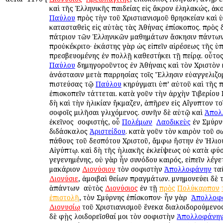
καὶ τῆς Ἑλληνικῆς παιδείας εἰς ἄκρον ἐληλακώς, ἀκ
Παύλου
πρὸς τὴν τοῦ Χριστιανισμοῦ θρησκείαν καὶ 
κατασταθεὶς εἰς αὐτὰς τὰς Ἀθήνας ἐπίσκοπος. πρὸς 
πάτριον τῶν Ἑλληνικῶν μαθημάτων ἄσκησιν πάντω
προὐκέκριτο· ἑκάστης γὰρ ὡς εἰπεῖν αἱρέσεως τῆς ὑ
πρεσβευομένης ἐν πολλῇ καθεστήκει τῇ πείρᾳ. οὗτο
Παύλου
δημηγοροῦντος ἐν Ἀθήναις καὶ τὸν Χριστὸν 
ἀνάστασιν μετὰ παρρησίας τοῖς Ἕλλησιν εὐαγγελιζομ
πιστεύσας τῷ
Παύλου
κηρύγματι ὑπ’ αὐτοῦ καὶ τῆς 
ἐπισκοπεῖν τάττεται. κατὰ γοῦν τὴν ἀρχὴν Τιβερίου 
δὴ καὶ τὴν ἡλικίαν ἤκμαζεν, ἀπῆρεν εἰς Αἴγυπτον το
σοφοῖς ὁμιλῆσαι γλιχόμενος. συνῆν δὲ αὐτῷ καὶ
Ἀπολ
ἐκεῖνος ὁ σοφιστής, οὗ
Πολέμων
ὁ
Λαοδικεὺς
ἐν Σμύρνῃ
διδάσκαλος
Ἀριστείδου
. κατὰ γοῦν τὸν καιρὸν τοῦ σ
πάθους τοῦ δεσπότου Χριστοῦ, ἄμφω ἤστην ἐν Ἡλιου
Αἰγύπτῳ. καὶ δὴ τῆς ἡλιακῆς ἐκλείψεως οὐ κατὰ φύσ
γεγενημένης, οὐ γὰρ ἦν συνόδου καιρός, εἰπεῖν λέγε
μακάριον
Διονύσιον
τὸν σοφιστὴν
Ἀπολλοφάνην
ταῦ
Διονύσιε
, ἀμοιβαὶ θείων πραγμάτων. μνημονεύει δὲ
ἁπάντων ὁ αὐτὸς
Διονύσιος
ἐν τῇ
πρὸς
Πολύκαρπον
ἐπιστολῇ
, τὸν Σμύρνης ἐπίσκοπον· ἦν γὰρ ὁ
Ἀπολλοφ
Διονυσίῳ
τοῦ Χριστιανισμοῦ ἕνεκα διαλοιδορούμενος·
δὲ φῂς λοιδορεῖσθαί μοι τὸν σοφιστὴν
Ἀπολλοφάνη