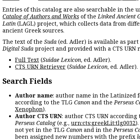
Entries of this catalog are also searchable in the u
Catalog of Authors and Works
of the
Linked Ancient 
Latin
(LAGL) project, which collects data from diff
ancient Greek sources.
The text of the
Suda
(ed. Adler) is available as part
Digital Suda
project and provided with a CTS URN r
Full Text
(
Suidae Lexicon
, ed. Adler).
CTS URN Retriever
(
Suidae Lexicon
, ed. Adler).
Search Fields
Author name
: author name in the Latinized 
according to the TLG
Canon
and the
Perseus C
Xenophon
).
Author CTS URN
: author CTS URN according 
Perseus Catalog
(e.g.,
urn:cts:greekLit:tlg0032
)
not yet in the TLG
Canon
and in the
Perseus C
been assigned new numbers with the prefix
l