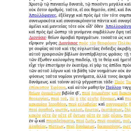
Χριστῷ τῷ παναιτίῳ δυνατά, τῷ ποιοῦντι μεγάλα καὶ
οὐκ ἔστιν ἀριθμός. ταῦτα, εἴ σοι θεμιτόν, εἰπέ, καὶ δυ
Ἀπολλόφανες
, ἐξέλεγχε καὶ πρὸς ἐμὲ τὸν τότε συμπ
συνεωρακότα καὶ συνανακρίναντα πάντα καὶ συναγ
ἀμέλει καὶ μαντείας τότε οὐκ οἶδ’ ὅθεν ὁ
Ἀπολλοφάνη
καὶ πρὸς ἐμὲ ὥσπερ τὰ γινόμενα συμβάλλων ἔφη τα
Διονύσιε
· θείων ἀμοιβαὶ πραγμάτων. τοσαῦτα ὡς κατ
εἴρηκεν ὁ μέγας
Διονύσιος
πρὸς
τὸν
θεοφόρον
Πολύκ
γε σοφίας αὐτοῦ καὶ τῆς εὐγλωττίας ἔνδειξις ἀκριβὴ
αὐτοῦ γραφεισῶν βίβλων ἀνυπέρβλητος φράσις· τῇ 
τῶν ἔξωθεν καλουμένῃ παιδείᾳ, τῇ τε θείᾳ καὶ ἡμετ
εἶχε τὴν ἐπιστήμην ἐν ἑκατέρᾳ. εἰ γάρ τις ἀπίδοι πρὸ
τῶν αὐτοῦ λόγων καὶ τὰ βάθη τῶν νοημάτων οὐκ ἀ
φύσεως ταῦτα νομίσοι γεννήματα, ἀλλά τινος ἀκηρά
δυνάμεως. καὶ τοίνυν αὐτῷ γέγραπται τάδε·
Πρὸς
Τι
ἐπίσκοπον
Ἐφέσου
, καὶ αὐτὸν μαθητὴν
Παύλου
τυγχ
θείων
ὀνομάτων
βιβλία ιβʹ,
περὶ
ἡνωμένης
καὶ
διακε
θεολογίας
,
περὶ
τοῦ
,
τίς
ἡ
τῆς
εὐχῆς
δύναμις
, καὶ
περ
μακαρίου
Ἱεροθέου
,
περὶ
εὐλαβείας
καὶ
συγγραφῆς
περὶ
ἀγαθοῦ
,
φωτός
,
καλοῦ
,
ἔρωτος
,
ἐκστάσεως
,
ζή
κακὸν
οὔτε
ὂν
οὔτε
ἐξ
ὄντων
οὔτε
ἐν
τοῖς
οὖσιν
,
περ
ἐν ᾧ καὶ
παραδείγματα
,
περὶ
ζωῆς
,
περὶ
σοφίας
,
νοῦ
ἀληθείας
,
πίστεως
,
περὶ
δυνάμεως
,
δικαιοσύνης
,
σωτ