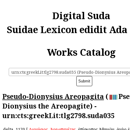
Digital Suda
Suidae Lexicon edidit Ada
Works Catalog
urn:cts:greekLit:tlg2798.suda035 (Pseudo-Dionysius Areopa
Pseudo-Dionysius Areopagita
(
Pse
Dionysius the Areopagite) -
urn:cts:greekLit:tlg2798.suda035
delta
1170
[
Διονύσιος
ὁ
Ἀρεωπαγίτης
, ἐπίσκοπος Ἀθηνῶν, ἀνὴρ 