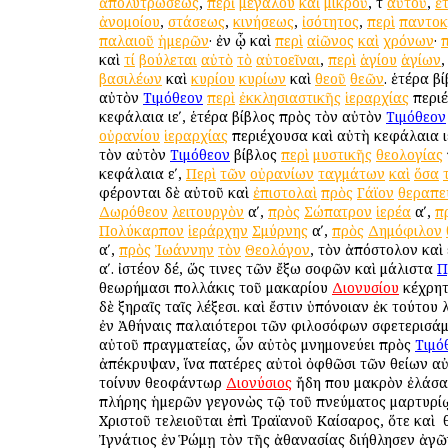
ἀπολυτρώσεως
,
περὶ
μεγάλου
καὶ
μικροῦ
, τ
αὐτοῦ
,
ἑ
ἀνομοίου
,
στάσεως
,
κινήσεως
,
ἰσότητος
,
περὶ
παντοκ
παλαιοῦ
ἡμερῶν
· ἐν ᾧ καὶ
περὶ
αἰῶνος
καὶ
χρόνων
·
π
καὶ
τί
βούλεται
αὐτὸ
τὸ
αὐτοεῖναι
,
περὶ
ἁγίου
ἁγίων
βασιλέων
καὶ
κυρίου
κυρίων
καὶ
θεοῦ
θεῶν
. ἑτέρα β
αὐτὸν
Τιμόθεον
περὶ
ἐκκλησιαστικῆς
ἱεραρχίας
περι
κεφάλαια ιεʹ, ἑτέρα βίβλος πρὸς τὸν αὐτὸν
Τιμόθεον
οὐρανίου
ἱεραρχίας
περιέχουσα καὶ αὐτὴ κεφάλαια ιε
τὸν αὐτὸν
Τιμόθεον
βίβλος
περὶ
μυστικῆς
θεολογίας
κεφάλαια εʹ,
Περὶ
τῶν
οὐρανίων
ταγμάτων
καὶ
ὅσα
φέρονται δὲ αὐτοῦ καὶ
ἐπιστολαὶ
πρὸς
Γάϊον
θεραπε
Δωρόθεον
λειτουργὸν
αʹ,
πρὸς
Σώπατρον
ἱερέα
αʹ,
π
Πολύκαρπον
ἱεράρχην
Σμύρνης
αʹ,
πρὸς
Δημόφιλον
αʹ,
πρὸς
Ἰωάννην
τὸν
Θεολόγον
, τὸν ἀπόστολον καὶ
αʹ. ἰστέον δέ, ὥς τινες τῶν ἔξω σοφῶν καὶ μάλιστα
Π
θεωρήμασι πολλάκις τοῦ μακαρίου
Διονυσίου
κέχρητ
δὲ ξηραῖς ταῖς λέξεσι. καὶ ἔστιν ὑπόνοιαν ἐκ τούτου 
ἐν Ἀθήναις παλαιότεροι τῶν φιλοσόφων σφετερισάμ
αὐτοῦ πραγματείας, ὧν αὐτὸς μνημονεύει πρὸς
Τιμό
ἀπέκρυψαν, ἵνα πατέρες αὐτοὶ ὀφθῶσι τῶν θείων αὐτ
τοίνυν θεοφάντωρ
Διονύσιος
ἤδη που μακρὸν ἐλάσα
πλήρης ἡμερῶν γεγονὼς τῷ τοῦ πνεύματος μαρτυρί
Χριστοῦ τελειοῦται ἐπὶ Τραϊανοῦ Καίσαρος, ὅτε καὶ ὁ
Ἰγνάτιος ἐν Ῥώμῃ τὸν τῆς ἀθανασίας διήθλησεν ἀγῶ