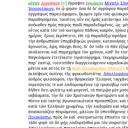
μέγαν
Διονύσιον
[+]
ἔγραψεν
ἐγκώμιον
Μιχαὴλ
Σύγ
Ἱεροσολύμων
, ἐν ᾧ φησιν· ὅσα δὲ δι’ ἀγράφου παρ
ἐγγράφως παρειλήφαμεν, ἥκομεν ὑμῖν τοῖς φιλακρο
παραθησόμενοι. τοιοῦτος οὖν εἰς ἡμᾶς κατήντηκε λό
ἀνέκαθεν πρὸς πατρὸς παιδὶ παραδεδομένος, ὡς ὁ μ
οὗτος κατὰ τὸν τοῦ σωτηρίου πάθους καιρόν, ἡνίκα
ἡμέρας ὁ ἥλιος ἐκρύπτετο, ἐπὶ τῷ παραδόξῳ σφόδρα
τὴν ἀνθρωπείαν ὑπερβεβηκὼς γνῶσιν, κατανοήσας τ
ἄγνωστος, ἔφη, πάσχει θεός, δι’ ὃν τόδε τὸ πᾶν ἐζόφ
σεσάλευται. καὶ παραχρῆμα τὸν χρόνον, καθ’ ὃν τουτ
παγκόσμιον ἐτετέλεστο τερατούργημα, τεκμηριωσάμε
παρ’ ἑαυτῷ, τοὐντεῦθεν διαγγελούμενον καραδοκῶν
μέντοι καὶ αὐτὸς ἐν τῇ
πρὸς
Πολύκαρπον
ἐπιστολῇ
τ
ἐκλείψεως ἐκείνης τῆς φρικωδεστάτης.
Ἀπολλοφάνο
ἀνδρὸς φιλοσόφου, τὴν θρησκείαν Ἕλληνος τυγχάνο
νεμεσῶντός τε καὶ λοιδορουμένου τῷ τρισολβίῳ τού
δῆθεν ὄντι φιλτάτῳ καὶ ὁμογενεῖ, τὰ πατρῷα μὲν μυ
σεβάσματα, τὴν δὲ τῶν Χριστιανῶν προτιμῶντι καὶ
πίστιν καὶ ταύτης ἀγωνιστικώτατα προασπίζειν, καὶ
κατὰ τῶν Ἑλλήνων χρωμένῳ, τὴν λοιδορίαν καὶ νέμ
ἀνασκευάζειν πειρώμενος, μᾶλλον δὲ ὑποτιθέμενος 
Πολυκάρπῳ
, πρὸς ὃν καὶ ὁ συστρατιώτης ἐποιεῖτο τὰ
τάδε φησί· σὺ δὲ φῂς λοιδορεῖσθαί μοι τὸν σοφιστὴν
Ἀπολλοφάνην
καὶ πατραλοίαν ἀποκαλεῖν· καὶ τὰ ἑξῆ