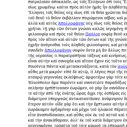
πατραλοίαν ἀποκαλεῖν, ὡς τοῖς Ἑλλήνων ἐπὶ τοὺς 
ὁσίως χρωμένῳ. καίτοι πρὸς αὐτὸν ἡμᾶς ἦν ἀληθέστερ
Ἕλληνες τοῖς θείοις οὐχ ὁσίως ἐπὶ τὰ θεῖα χρῶνται δ
τοῦ θεοῦ τὸ θεῖον ἐκβάλλειν πειρώμενοι σέβας. καὶ μ
ἀλλὰ καὶ αὐτὸς
Ἀπολλοφάνης
οὐχ ὁσίως τοῖς θείοις ἐ
χρῆται. τῇ γὰρ τῶν ὄντων γνώσει καλῶς λεγομένῃ 
φιλοσοφίᾳ καὶ πρὸς τοῦ θείου
Παύλου
σοφίᾳ θεοῦ κ
πρὸς τὸν αἴτιον καὶ αὐτῶν τῶν ὄντων καὶ τῆς γνώσ
ἐχρῆν ἀνάγεσθαι τοὺς ἀληθεῖς φιλοσόφους. καὶ μετὰ
συνιδεῖν
Ἀπολλοφάνην
σοφὸν ὄντα μὴ ἂν ἄλλως πο
τῆς οὐρανίας τι παρατραπῆναι τάξεως καὶ κινήσεως,
εἶναι αὐτὴν καὶ συνοχέα καὶ αἴτιον ἔχειν εἰς τοῦτο κ
ποιοῦντα πάντα καὶ μετασκευάζοντα, κατὰ τὸν
ἱερὸ
αὖθις μετὰ μικρόν· εἰπὲ δὲ αὐτῷ, τί λέγεις περὶ τῆς 
σταυρῷ γεγονυίας ἐκλείψεως; ἀμφοτέρω γὰρ τότε κ
Ἡλιούπολιν ἅμα παρόντε καὶ συνεστῶτε παραδόξως
σελήνην ἐμπίπτουσαν ἑωρῶμεν, οὐ γὰρ ἦν συνόδου κ
τε αὐτὴν ἀπὸ τῆς ἐνάτης ὥρας ἄχρι τῆς ἑσπέρας εἰς
διάμετρον ὑπερφυῶς ἀντικαταστᾶσαν. ἀνάμνησον δέ
ἕτερον αὐτόν· οἶδε γὰρ ὅτι καὶ τὴν ἔμπτωσιν αὐτὴν
ἑωράκαμεν ἀρξαμένην καὶ μέχρι τοῦ ἡλιακοῦ πέρατ
εἶτα ἀναποδίσασαν, καὶ αὖθις οὐκ ἐκ τοῦ αὐτοῦ καὶ
καὶ τὴν ἀνακάθαρσιν, ἀλλ’ ἐκ τοῦ κατὰ διάμετρον ἐ
γεγενημένην. τοσαῦτα τοῦ τότε καιροῦ τὰ ὑπερφυῆ 