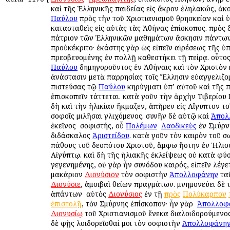
καὶ τῆς Ἑλληνικῆς παιδείας εἰς ἄκρον ἐληλακώς, ἀκ
Παύλου
πρὸς τὴν τοῦ Χριστιανισμοῦ θρησκείαν καὶ 
κατασταθεὶς εἰς αὐτὰς τὰς Ἀθήνας ἐπίσκοπος. πρὸς 
πάτριον τῶν Ἑλληνικῶν μαθημάτων ἄσκησιν πάντω
προὐκέκριτο· ἑκάστης γὰρ ὡς εἰπεῖν αἱρέσεως τῆς ὑ
πρεσβευομένης ἐν πολλῇ καθεστήκει τῇ πείρᾳ. οὗτο
Παύλου
δημηγοροῦντος ἐν Ἀθήναις καὶ τὸν Χριστὸν 
ἀνάστασιν μετὰ παρρησίας τοῖς Ἕλλησιν εὐαγγελιζομ
πιστεύσας τῷ
Παύλου
κηρύγματι ὑπ’ αὐτοῦ καὶ τῆς 
ἐπισκοπεῖν τάττεται. κατὰ γοῦν τὴν ἀρχὴν Τιβερίου 
δὴ καὶ τὴν ἡλικίαν ἤκμαζεν, ἀπῆρεν εἰς Αἴγυπτον το
σοφοῖς ὁμιλῆσαι γλιχόμενος. συνῆν δὲ αὐτῷ καὶ
Ἀπολ
ἐκεῖνος ὁ σοφιστής, οὗ
Πολέμων
ὁ
Λαοδικεὺς
ἐν Σμύρνῃ
διδάσκαλος
Ἀριστείδου
. κατὰ γοῦν τὸν καιρὸν τοῦ σ
πάθους τοῦ δεσπότου Χριστοῦ, ἄμφω ἤστην ἐν Ἡλιου
Αἰγύπτῳ. καὶ δὴ τῆς ἡλιακῆς ἐκλείψεως οὐ κατὰ φύσ
γεγενημένης, οὐ γὰρ ἦν συνόδου καιρός, εἰπεῖν λέγε
μακάριον
Διονύσιον
τὸν σοφιστὴν
Ἀπολλοφάνην
ταῦ
Διονύσιε
, ἀμοιβαὶ θείων πραγμάτων. μνημονεύει δὲ
ἁπάντων ὁ αὐτὸς
Διονύσιος
ἐν τῇ
πρὸς
Πολύκαρπον
ἐπιστολῇ
, τὸν Σμύρνης ἐπίσκοπον· ἦν γὰρ ὁ
Ἀπολλοφ
Διονυσίῳ
τοῦ Χριστιανισμοῦ ἕνεκα διαλοιδορούμενος·
δὲ φῂς λοιδορεῖσθαί μοι τὸν σοφιστὴν
Ἀπολλοφάνη