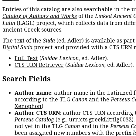
Entries of this catalog are also searchable in the u
Catalog of Authors and Works
of the
Linked Ancient 
Latin
(LAGL) project, which collects data from diff
ancient Greek sources.
The text of the
Suda
(ed. Adler) is available as part
Digital Suda
project and provided with a CTS URN r
Full Text
(
Suidae Lexicon
, ed. Adler).
CTS URN Retriever
(
Suidae Lexicon
, ed. Adler).
Search Fields
Author name
: author name in the Latinized 
according to the TLG
Canon
and the
Perseus C
Xenophon
).
Author CTS URN
: author CTS URN according 
Perseus Catalog
(e.g.,
urn:cts:greekLit:tlg0032
)
not yet in the TLG
Canon
and in the
Perseus C
been assigned new numbers with the prefix
l