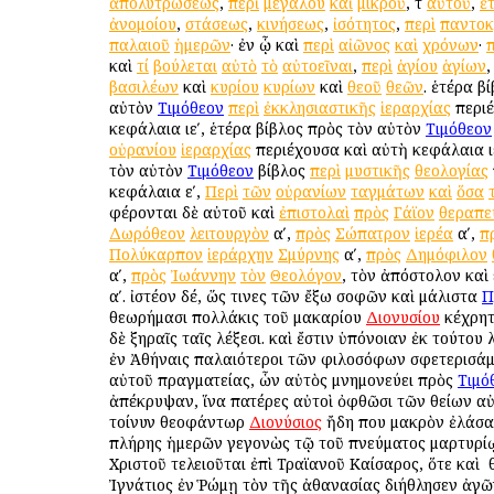
ἀπολυτρώσεως
,
περὶ
μεγάλου
καὶ
μικροῦ
, τ
αὐτοῦ
,
ἑ
ἀνομοίου
,
στάσεως
,
κινήσεως
,
ἰσότητος
,
περὶ
παντοκ
παλαιοῦ
ἡμερῶν
· ἐν ᾧ καὶ
περὶ
αἰῶνος
καὶ
χρόνων
·
π
καὶ
τί
βούλεται
αὐτὸ
τὸ
αὐτοεῖναι
,
περὶ
ἁγίου
ἁγίων
βασιλέων
καὶ
κυρίου
κυρίων
καὶ
θεοῦ
θεῶν
. ἑτέρα β
αὐτὸν
Τιμόθεον
περὶ
ἐκκλησιαστικῆς
ἱεραρχίας
περι
κεφάλαια ιεʹ, ἑτέρα βίβλος πρὸς τὸν αὐτὸν
Τιμόθεον
οὐρανίου
ἱεραρχίας
περιέχουσα καὶ αὐτὴ κεφάλαια ιε
τὸν αὐτὸν
Τιμόθεον
βίβλος
περὶ
μυστικῆς
θεολογίας
κεφάλαια εʹ,
Περὶ
τῶν
οὐρανίων
ταγμάτων
καὶ
ὅσα
φέρονται δὲ αὐτοῦ καὶ
ἐπιστολαὶ
πρὸς
Γάϊον
θεραπε
Δωρόθεον
λειτουργὸν
αʹ,
πρὸς
Σώπατρον
ἱερέα
αʹ,
π
Πολύκαρπον
ἱεράρχην
Σμύρνης
αʹ,
πρὸς
Δημόφιλον
αʹ,
πρὸς
Ἰωάννην
τὸν
Θεολόγον
, τὸν ἀπόστολον καὶ
αʹ. ἰστέον δέ, ὥς τινες τῶν ἔξω σοφῶν καὶ μάλιστα
Π
θεωρήμασι πολλάκις τοῦ μακαρίου
Διονυσίου
κέχρητ
δὲ ξηραῖς ταῖς λέξεσι. καὶ ἔστιν ὑπόνοιαν ἐκ τούτου 
ἐν Ἀθήναις παλαιότεροι τῶν φιλοσόφων σφετερισάμ
αὐτοῦ πραγματείας, ὧν αὐτὸς μνημονεύει πρὸς
Τιμό
ἀπέκρυψαν, ἵνα πατέρες αὐτοὶ ὀφθῶσι τῶν θείων αὐτ
τοίνυν θεοφάντωρ
Διονύσιος
ἤδη που μακρὸν ἐλάσα
πλήρης ἡμερῶν γεγονὼς τῷ τοῦ πνεύματος μαρτυρί
Χριστοῦ τελειοῦται ἐπὶ Τραϊανοῦ Καίσαρος, ὅτε καὶ ὁ
Ἰγνάτιος ἐν Ῥώμῃ τὸν τῆς ἀθανασίας διήθλησεν ἀγῶ