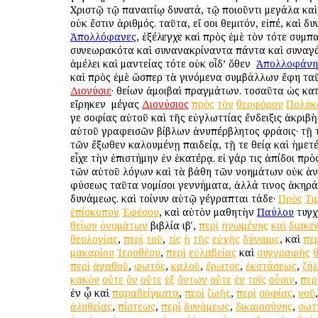
Χριστῷ τῷ παναιτίῳ δυνατά, τῷ ποιοῦντι μεγάλα καὶ
οὐκ ἔστιν ἀριθμός. ταῦτα, εἴ σοι θεμιτόν, εἰπέ, καὶ δυ
Ἀπολλόφανες
, ἐξέλεγχε καὶ πρὸς ἐμὲ τὸν τότε συμπ
συνεωρακότα καὶ συνανακρίναντα πάντα καὶ συναγ
ἀμέλει καὶ μαντείας τότε οὐκ οἶδ’ ὅθεν ὁ
Ἀπολλοφάνη
καὶ πρὸς ἐμὲ ὥσπερ τὰ γινόμενα συμβάλλων ἔφη τα
Διονύσιε
· θείων ἀμοιβαὶ πραγμάτων. τοσαῦτα ὡς κατ
εἴρηκεν ὁ μέγας
Διονύσιος
πρὸς
τὸν
θεοφόρον
Πολύκ
γε σοφίας αὐτοῦ καὶ τῆς εὐγλωττίας ἔνδειξις ἀκριβὴ
αὐτοῦ γραφεισῶν βίβλων ἀνυπέρβλητος φράσις· τῇ 
τῶν ἔξωθεν καλουμένῃ παιδείᾳ, τῇ τε θείᾳ καὶ ἡμετ
εἶχε τὴν ἐπιστήμην ἐν ἑκατέρᾳ. εἰ γάρ τις ἀπίδοι πρὸ
τῶν αὐτοῦ λόγων καὶ τὰ βάθη τῶν νοημάτων οὐκ ἀ
φύσεως ταῦτα νομίσοι γεννήματα, ἀλλά τινος ἀκηρά
δυνάμεως. καὶ τοίνυν αὐτῷ γέγραπται τάδε·
Πρὸς
Τι
ἐπίσκοπον
Ἐφέσου
, καὶ αὐτὸν μαθητὴν
Παύλου
τυγχ
θείων
ὀνομάτων
βιβλία ιβʹ,
περὶ
ἡνωμένης
καὶ
διακε
θεολογίας
,
περὶ
τοῦ
,
τίς
ἡ
τῆς
εὐχῆς
δύναμις
, καὶ
περ
μακαρίου
Ἱεροθέου
,
περὶ
εὐλαβείας
καὶ
συγγραφῆς
περὶ
ἀγαθοῦ
,
φωτός
,
καλοῦ
,
ἔρωτος
,
ἐκστάσεως
,
ζή
κακὸν
οὔτε
ὂν
οὔτε
ἐξ
ὄντων
οὔτε
ἐν
τοῖς
οὖσιν
,
περ
ἐν ᾧ καὶ
παραδείγματα
,
περὶ
ζωῆς
,
περὶ
σοφίας
,
νοῦ
ἀληθείας
,
πίστεως
,
περὶ
δυνάμεως
,
δικαιοσύνης
,
σωτ