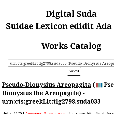
Digital Suda
Suidae Lexicon edidit Ada
Works Catalog
urn:cts:greekLit:tlg2798.suda033 (Pseudo-Dionysius Areopa
Pseudo-Dionysius Areopagita
(
Pse
Dionysius the Areopagite) -
urn:cts:greekLit:tlg2798.suda033
delta
1170
[
Διονύσιος
ὁ
Ἀρεωπαγίτης
, ἐπίσκοπος Ἀθηνῶν, ἀνὴρ 