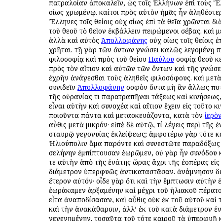
πατραλοίαν ἀποκαλεῖν, ὡς τοῖς Ἑλλήνων ἐπὶ τοὺς 
ὁσίως χρωμένῳ. καίτοι πρὸς αὐτὸν ἡμᾶς ἦν ἀληθέστερ
Ἕλληνες τοῖς θείοις οὐχ ὁσίως ἐπὶ τὰ θεῖα χρῶνται δ
τοῦ θεοῦ τὸ θεῖον ἐκβάλλειν πειρώμενοι σέβας. καὶ μ
ἀλλὰ καὶ αὐτὸς
Ἀπολλοφάνης
οὐχ ὁσίως τοῖς θείοις ἐ
χρῆται. τῇ γὰρ τῶν ὄντων γνώσει καλῶς λεγομένῃ 
φιλοσοφίᾳ καὶ πρὸς τοῦ θείου
Παύλου
σοφίᾳ θεοῦ κ
πρὸς τὸν αἴτιον καὶ αὐτῶν τῶν ὄντων καὶ τῆς γνώσ
ἐχρῆν ἀνάγεσθαι τοὺς ἀληθεῖς φιλοσόφους. καὶ μετὰ
συνιδεῖν
Ἀπολλοφάνην
σοφὸν ὄντα μὴ ἂν ἄλλως πο
τῆς οὐρανίας τι παρατραπῆναι τάξεως καὶ κινήσεως,
εἶναι αὐτὴν καὶ συνοχέα καὶ αἴτιον ἔχειν εἰς τοῦτο κ
ποιοῦντα πάντα καὶ μετασκευάζοντα, κατὰ τὸν
ἱερὸ
αὖθις μετὰ μικρόν· εἰπὲ δὲ αὐτῷ, τί λέγεις περὶ τῆς 
σταυρῷ γεγονυίας ἐκλείψεως; ἀμφοτέρω γὰρ τότε κ
Ἡλιούπολιν ἅμα παρόντε καὶ συνεστῶτε παραδόξως
σελήνην ἐμπίπτουσαν ἑωρῶμεν, οὐ γὰρ ἦν συνόδου κ
τε αὐτὴν ἀπὸ τῆς ἐνάτης ὥρας ἄχρι τῆς ἑσπέρας εἰς
διάμετρον ὑπερφυῶς ἀντικαταστᾶσαν. ἀνάμνησον δέ
ἕτερον αὐτόν· οἶδε γὰρ ὅτι καὶ τὴν ἔμπτωσιν αὐτὴν
ἑωράκαμεν ἀρξαμένην καὶ μέχρι τοῦ ἡλιακοῦ πέρατ
εἶτα ἀναποδίσασαν, καὶ αὖθις οὐκ ἐκ τοῦ αὐτοῦ καὶ
καὶ τὴν ἀνακάθαρσιν, ἀλλ’ ἐκ τοῦ κατὰ διάμετρον ἐ
γεγενημένην. τοσαῦτα τοῦ τότε καιροῦ τὰ ὑπερφυῆ 