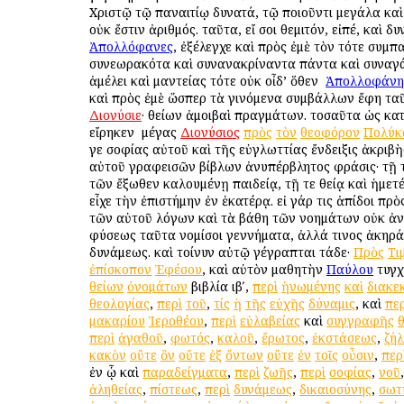
Χριστῷ τῷ παναιτίῳ δυνατά, τῷ ποιοῦντι μεγάλα καὶ
οὐκ ἔστιν ἀριθμός. ταῦτα, εἴ σοι θεμιτόν, εἰπέ, καὶ δυ
Ἀπολλόφανες
, ἐξέλεγχε καὶ πρὸς ἐμὲ τὸν τότε συμπ
συνεωρακότα καὶ συνανακρίναντα πάντα καὶ συναγ
ἀμέλει καὶ μαντείας τότε οὐκ οἶδ’ ὅθεν ὁ
Ἀπολλοφάνη
καὶ πρὸς ἐμὲ ὥσπερ τὰ γινόμενα συμβάλλων ἔφη τα
Διονύσιε
· θείων ἀμοιβαὶ πραγμάτων. τοσαῦτα ὡς κατ
εἴρηκεν ὁ μέγας
Διονύσιος
πρὸς
τὸν
θεοφόρον
Πολύκ
γε σοφίας αὐτοῦ καὶ τῆς εὐγλωττίας ἔνδειξις ἀκριβὴ
αὐτοῦ γραφεισῶν βίβλων ἀνυπέρβλητος φράσις· τῇ 
τῶν ἔξωθεν καλουμένῃ παιδείᾳ, τῇ τε θείᾳ καὶ ἡμετ
εἶχε τὴν ἐπιστήμην ἐν ἑκατέρᾳ. εἰ γάρ τις ἀπίδοι πρὸ
τῶν αὐτοῦ λόγων καὶ τὰ βάθη τῶν νοημάτων οὐκ ἀ
φύσεως ταῦτα νομίσοι γεννήματα, ἀλλά τινος ἀκηρά
δυνάμεως. καὶ τοίνυν αὐτῷ γέγραπται τάδε·
Πρὸς
Τι
ἐπίσκοπον
Ἐφέσου
, καὶ αὐτὸν μαθητὴν
Παύλου
τυγχ
θείων
ὀνομάτων
βιβλία ιβʹ,
περὶ
ἡνωμένης
καὶ
διακε
θεολογίας
,
περὶ
τοῦ
,
τίς
ἡ
τῆς
εὐχῆς
δύναμις
, καὶ
περ
μακαρίου
Ἱεροθέου
,
περὶ
εὐλαβείας
καὶ
συγγραφῆς
περὶ
ἀγαθοῦ
,
φωτός
,
καλοῦ
,
ἔρωτος
,
ἐκστάσεως
,
ζή
κακὸν
οὔτε
ὂν
οὔτε
ἐξ
ὄντων
οὔτε
ἐν
τοῖς
οὖσιν
,
περ
ἐν ᾧ καὶ
παραδείγματα
,
περὶ
ζωῆς
,
περὶ
σοφίας
,
νοῦ
ἀληθείας
,
πίστεως
,
περὶ
δυνάμεως
,
δικαιοσύνης
,
σωτ