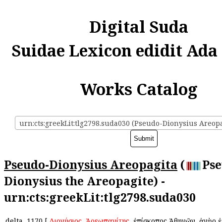
Digital Suda
Suidae Lexicon edidit Ada
Works Catalog
urn:cts:greekLit:tlg2798.suda030 (Pseudo-Dionysius Areopa
Pseudo-Dionysius Areopagita
(
Pse
Dionysius the Areopagite) -
urn:cts:greekLit:tlg2798.suda030
delta
1170
[
Διονύσιος
ὁ
Ἀρεωπαγίτης
, ἐπίσκοπος Ἀθηνῶν, ἀνὴρ 