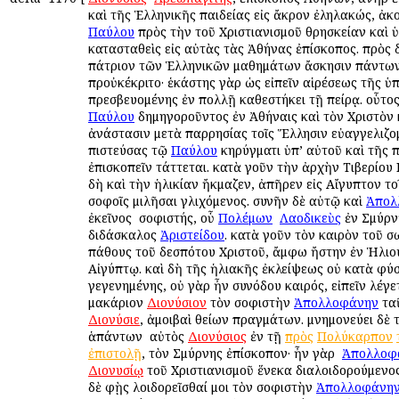
καὶ τῆς Ἑλληνικῆς παιδείας εἰς ἄκρον ἐληλακώς, ἀκ
Παύλου
πρὸς τὴν τοῦ Χριστιανισμοῦ θρησκείαν καὶ 
κατασταθεὶς εἰς αὐτὰς τὰς Ἀθήνας ἐπίσκοπος. πρὸς 
πάτριον τῶν Ἑλληνικῶν μαθημάτων ἄσκησιν πάντω
προὐκέκριτο· ἑκάστης γὰρ ὡς εἰπεῖν αἱρέσεως τῆς ὑ
πρεσβευομένης ἐν πολλῇ καθεστήκει τῇ πείρᾳ. οὗτο
Παύλου
δημηγοροῦντος ἐν Ἀθήναις καὶ τὸν Χριστὸν 
ἀνάστασιν μετὰ παρρησίας τοῖς Ἕλλησιν εὐαγγελιζομ
πιστεύσας τῷ
Παύλου
κηρύγματι ὑπ’ αὐτοῦ καὶ τῆς 
ἐπισκοπεῖν τάττεται. κατὰ γοῦν τὴν ἀρχὴν Τιβερίου 
δὴ καὶ τὴν ἡλικίαν ἤκμαζεν, ἀπῆρεν εἰς Αἴγυπτον το
σοφοῖς ὁμιλῆσαι γλιχόμενος. συνῆν δὲ αὐτῷ καὶ
Ἀπολ
ἐκεῖνος ὁ σοφιστής, οὗ
Πολέμων
ὁ
Λαοδικεὺς
ἐν Σμύρνῃ
διδάσκαλος
Ἀριστείδου
. κατὰ γοῦν τὸν καιρὸν τοῦ σ
πάθους τοῦ δεσπότου Χριστοῦ, ἄμφω ἤστην ἐν Ἡλιου
Αἰγύπτῳ. καὶ δὴ τῆς ἡλιακῆς ἐκλείψεως οὐ κατὰ φύσ
γεγενημένης, οὐ γὰρ ἦν συνόδου καιρός, εἰπεῖν λέγε
μακάριον
Διονύσιον
τὸν σοφιστὴν
Ἀπολλοφάνην
ταῦ
Διονύσιε
, ἀμοιβαὶ θείων πραγμάτων. μνημονεύει δὲ
ἁπάντων ὁ αὐτὸς
Διονύσιος
ἐν τῇ
πρὸς
Πολύκαρπον
ἐπιστολῇ
, τὸν Σμύρνης ἐπίσκοπον· ἦν γὰρ ὁ
Ἀπολλοφ
Διονυσίῳ
τοῦ Χριστιανισμοῦ ἕνεκα διαλοιδορούμενος·
δὲ φῂς λοιδορεῖσθαί μοι τὸν σοφιστὴν
Ἀπολλοφάνη