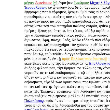
μέγαν
Διονύσιον
[+]
ἔγραψεν
ἐγκώμιον
Μιχαὴλ
Σύγ
Ἱεροσολύμων
, ἐν ᾧ φησιν· ὅσα δὲ δι’ ἀγράφου παρ
ἐγγράφως παρειλήφαμεν, ἥκομεν ὑμῖν τοῖς φιλακρο
παραθησόμενοι. τοιοῦτος οὖν εἰς ἡμᾶς κατήντηκε λό
ἀνέκαθεν πρὸς πατρὸς παιδὶ παραδεδομένος, ὡς ὁ μ
οὗτος κατὰ τὸν τοῦ σωτηρίου πάθους καιρόν, ἡνίκα
ἡμέρας ὁ ἥλιος ἐκρύπτετο, ἐπὶ τῷ παραδόξῳ σφόδρα
τὴν ἀνθρωπείαν ὑπερβεβηκὼς γνῶσιν, κατανοήσας τ
ἄγνωστος, ἔφη, πάσχει θεός, δι’ ὃν τόδε τὸ πᾶν ἐζόφ
σεσάλευται. καὶ παραχρῆμα τὸν χρόνον, καθ’ ὃν τουτ
παγκόσμιον ἐτετέλεστο τερατούργημα, τεκμηριωσάμε
παρ’ ἑαυτῷ, τοὐντεῦθεν διαγγελούμενον καραδοκῶν
μέντοι καὶ αὐτὸς ἐν τῇ
πρὸς
Πολύκαρπον
ἐπιστολῇ
τ
ἐκλείψεως ἐκείνης τῆς φρικωδεστάτης.
Ἀπολλοφάνο
ἀνδρὸς φιλοσόφου, τὴν θρησκείαν Ἕλληνος τυγχάνο
νεμεσῶντός τε καὶ λοιδορουμένου τῷ τρισολβίῳ τού
δῆθεν ὄντι φιλτάτῳ καὶ ὁμογενεῖ, τὰ πατρῷα μὲν μυ
σεβάσματα, τὴν δὲ τῶν Χριστιανῶν προτιμῶντι καὶ
πίστιν καὶ ταύτης ἀγωνιστικώτατα προασπίζειν, καὶ
κατὰ τῶν Ἑλλήνων χρωμένῳ, τὴν λοιδορίαν καὶ νέμ
ἀνασκευάζειν πειρώμενος, μᾶλλον δὲ ὑποτιθέμενος 
Πολυκάρπῳ
, πρὸς ὃν καὶ ὁ συστρατιώτης ἐποιεῖτο τὰ
τάδε φησί· σὺ δὲ φῂς λοιδορεῖσθαί μοι τὸν σοφιστὴν
Ἀπολλοφάνην
καὶ πατραλοίαν ἀποκαλεῖν· καὶ τὰ ἑξῆ