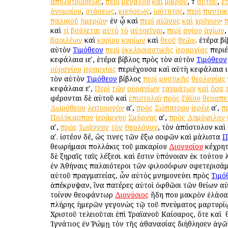
ἀπολυτρώσεως
,
περὶ
μεγάλου
καὶ
μικροῦ
, τ
αὐτοῦ
,
ἑ
ἀνομοίου
,
στάσεως
,
κινήσεως
,
ἰσότητος
,
περὶ
παντοκ
παλαιοῦ
ἡμερῶν
· ἐν ᾧ καὶ
περὶ
αἰῶνος
καὶ
χρόνων
·
π
καὶ
τί
βούλεται
αὐτὸ
τὸ
αὐτοεῖναι
,
περὶ
ἁγίου
ἁγίων
βασιλέων
καὶ
κυρίου
κυρίων
καὶ
θεοῦ
θεῶν
. ἑτέρα β
αὐτὸν
Τιμόθεον
περὶ
ἐκκλησιαστικῆς
ἱεραρχίας
περι
κεφάλαια ιεʹ, ἑτέρα βίβλος πρὸς τὸν αὐτὸν
Τιμόθεον
οὐρανίου
ἱεραρχίας
περιέχουσα καὶ αὐτὴ κεφάλαια ιε
τὸν αὐτὸν
Τιμόθεον
βίβλος
περὶ
μυστικῆς
θεολογίας
κεφάλαια εʹ,
Περὶ
τῶν
οὐρανίων
ταγμάτων
καὶ
ὅσα
φέρονται δὲ αὐτοῦ καὶ
ἐπιστολαὶ
πρὸς
Γάϊον
θεραπε
Δωρόθεον
λειτουργὸν
αʹ,
πρὸς
Σώπατρον
ἱερέα
αʹ,
π
Πολύκαρπον
ἱεράρχην
Σμύρνης
αʹ,
πρὸς
Δημόφιλον
αʹ,
πρὸς
Ἰωάννην
τὸν
Θεολόγον
, τὸν ἀπόστολον καὶ
αʹ. ἰστέον δέ, ὥς τινες τῶν ἔξω σοφῶν καὶ μάλιστα
Π
θεωρήμασι πολλάκις τοῦ μακαρίου
Διονυσίου
κέχρητ
δὲ ξηραῖς ταῖς λέξεσι. καὶ ἔστιν ὑπόνοιαν ἐκ τούτου 
ἐν Ἀθήναις παλαιότεροι τῶν φιλοσόφων σφετερισάμ
αὐτοῦ πραγματείας, ὧν αὐτὸς μνημονεύει πρὸς
Τιμό
ἀπέκρυψαν, ἵνα πατέρες αὐτοὶ ὀφθῶσι τῶν θείων αὐτ
τοίνυν θεοφάντωρ
Διονύσιος
ἤδη που μακρὸν ἐλάσα
πλήρης ἡμερῶν γεγονὼς τῷ τοῦ πνεύματος μαρτυρί
Χριστοῦ τελειοῦται ἐπὶ Τραϊανοῦ Καίσαρος, ὅτε καὶ ὁ
Ἰγνάτιος ἐν Ῥώμῃ τὸν τῆς ἀθανασίας διήθλησεν ἀγῶ