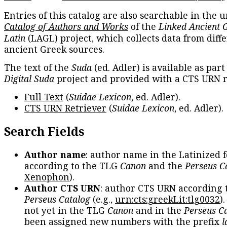
Entries of this catalog are also searchable in the u
Catalog of Authors and Works
of the
Linked Ancient 
Latin
(LAGL) project, which collects data from diff
ancient Greek sources.
The text of the
Suda
(ed. Adler) is available as part
Digital Suda
project and provided with a CTS URN r
Full Text
(
Suidae Lexicon
, ed. Adler).
CTS URN Retriever
(
Suidae Lexicon
, ed. Adler).
Search Fields
Author name
: author name in the Latinized 
according to the TLG
Canon
and the
Perseus C
Xenophon
).
Author CTS URN
: author CTS URN according 
Perseus Catalog
(e.g.,
urn:cts:greekLit:tlg0032
)
not yet in the TLG
Canon
and in the
Perseus C
been assigned new numbers with the prefix
l