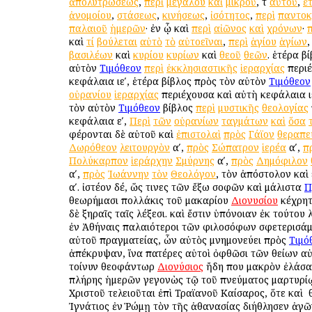
ἀπολυτρώσεως
,
περὶ
μεγάλου
καὶ
μικροῦ
, τ
αὐτοῦ
,
ἑ
ἀνομοίου
,
στάσεως
,
κινήσεως
,
ἰσότητος
,
περὶ
παντοκ
παλαιοῦ
ἡμερῶν
· ἐν ᾧ καὶ
περὶ
αἰῶνος
καὶ
χρόνων
·
π
καὶ
τί
βούλεται
αὐτὸ
τὸ
αὐτοεῖναι
,
περὶ
ἁγίου
ἁγίων
βασιλέων
καὶ
κυρίου
κυρίων
καὶ
θεοῦ
θεῶν
. ἑτέρα β
αὐτὸν
Τιμόθεον
περὶ
ἐκκλησιαστικῆς
ἱεραρχίας
περι
κεφάλαια ιεʹ, ἑτέρα βίβλος πρὸς τὸν αὐτὸν
Τιμόθεον
οὐρανίου
ἱεραρχίας
περιέχουσα καὶ αὐτὴ κεφάλαια ιε
τὸν αὐτὸν
Τιμόθεον
βίβλος
περὶ
μυστικῆς
θεολογίας
κεφάλαια εʹ,
Περὶ
τῶν
οὐρανίων
ταγμάτων
καὶ
ὅσα
φέρονται δὲ αὐτοῦ καὶ
ἐπιστολαὶ
πρὸς
Γάϊον
θεραπε
Δωρόθεον
λειτουργὸν
αʹ,
πρὸς
Σώπατρον
ἱερέα
αʹ,
π
Πολύκαρπον
ἱεράρχην
Σμύρνης
αʹ,
πρὸς
Δημόφιλον
αʹ,
πρὸς
Ἰωάννην
τὸν
Θεολόγον
, τὸν ἀπόστολον καὶ
αʹ. ἰστέον δέ, ὥς τινες τῶν ἔξω σοφῶν καὶ μάλιστα
Π
θεωρήμασι πολλάκις τοῦ μακαρίου
Διονυσίου
κέχρητ
δὲ ξηραῖς ταῖς λέξεσι. καὶ ἔστιν ὑπόνοιαν ἐκ τούτου 
ἐν Ἀθήναις παλαιότεροι τῶν φιλοσόφων σφετερισάμ
αὐτοῦ πραγματείας, ὧν αὐτὸς μνημονεύει πρὸς
Τιμό
ἀπέκρυψαν, ἵνα πατέρες αὐτοὶ ὀφθῶσι τῶν θείων αὐτ
τοίνυν θεοφάντωρ
Διονύσιος
ἤδη που μακρὸν ἐλάσα
πλήρης ἡμερῶν γεγονὼς τῷ τοῦ πνεύματος μαρτυρί
Χριστοῦ τελειοῦται ἐπὶ Τραϊανοῦ Καίσαρος, ὅτε καὶ ὁ
Ἰγνάτιος ἐν Ῥώμῃ τὸν τῆς ἀθανασίας διήθλησεν ἀγῶ