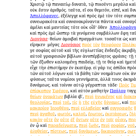
Χριστῷ τῷ παναιτίῳ δυνατά, τῷ ποιοῦντι μεγάλα καὶ
οὐκ ἔστιν ἀριθμός. ταῦτα, εἴ σοι θεμιτόν, εἰπέ, καὶ δυ
Ἀπολλόφανες
, ἐξέλεγχε καὶ πρὸς ἐμὲ τὸν τότε συμπ
συνεωρακότα καὶ συνανακρίναντα πάντα καὶ συναγ
ἀμέλει καὶ μαντείας τότε οὐκ οἶδ’ ὅθεν ὁ
Ἀπολλοφάνη
καὶ πρὸς ἐμὲ ὥσπερ τὰ γινόμενα συμβάλλων ἔφη τα
Διονύσιε
· θείων ἀμοιβαὶ πραγμάτων. τοσαῦτα ὡς κατ
εἴρηκεν ὁ μέγας
Διονύσιος
πρὸς
τὸν
θεοφόρον
Πολύκ
γε σοφίας αὐτοῦ καὶ τῆς εὐγλωττίας ἔνδειξις ἀκριβὴ
αὐτοῦ γραφεισῶν βίβλων ἀνυπέρβλητος φράσις· τῇ 
τῶν ἔξωθεν καλουμένῃ παιδείᾳ, τῇ τε θείᾳ καὶ ἡμετ
εἶχε τὴν ἐπιστήμην ἐν ἑκατέρᾳ. εἰ γάρ τις ἀπίδοι πρὸ
τῶν αὐτοῦ λόγων καὶ τὰ βάθη τῶν νοημάτων οὐκ ἀ
φύσεως ταῦτα νομίσοι γεννήματα, ἀλλά τινος ἀκηρά
δυνάμεως. καὶ τοίνυν αὐτῷ γέγραπται τάδε·
Πρὸς
Τι
ἐπίσκοπον
Ἐφέσου
, καὶ αὐτὸν μαθητὴν
Παύλου
τυγχ
θείων
ὀνομάτων
βιβλία ιβʹ,
περὶ
ἡνωμένης
καὶ
διακε
θεολογίας
,
περὶ
τοῦ
,
τίς
ἡ
τῆς
εὐχῆς
δύναμις
, καὶ
περ
μακαρίου
Ἱεροθέου
,
περὶ
εὐλαβείας
καὶ
συγγραφῆς
περὶ
ἀγαθοῦ
,
φωτός
,
καλοῦ
,
ἔρωτος
,
ἐκστάσεως
,
ζή
κακὸν
οὔτε
ὂν
οὔτε
ἐξ
ὄντων
οὔτε
ἐν
τοῖς
οὖσιν
,
περ
ἐν ᾧ καὶ
παραδείγματα
,
περὶ
ζωῆς
,
περὶ
σοφίας
,
νοῦ
ἀληθείας
,
πίστεως
,
περὶ
δυνάμεως
,
δικαιοσύνης
,
σωτ