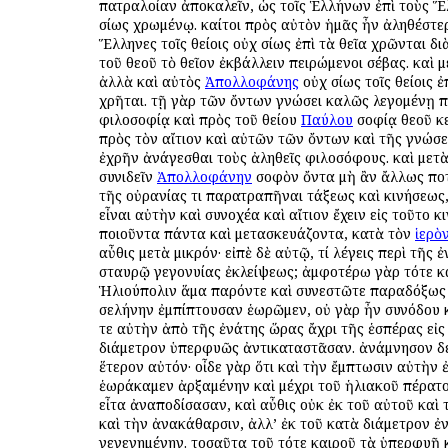
πατραλοίαν ἀποκαλεῖν, ὡς τοῖς Ἑλλήνων ἐπὶ τοὺς 
ὁσίως χρωμένῳ. καίτοι πρὸς αὐτὸν ἡμᾶς ἦν ἀληθέστερ
Ἕλληνες τοῖς θείοις οὐχ ὁσίως ἐπὶ τὰ θεῖα χρῶνται δ
τοῦ θεοῦ τὸ θεῖον ἐκβάλλειν πειρώμενοι σέβας. καὶ μ
ἀλλὰ καὶ αὐτὸς
Ἀπολλοφάνης
οὐχ ὁσίως τοῖς θείοις ἐ
χρῆται. τῇ γὰρ τῶν ὄντων γνώσει καλῶς λεγομένῃ 
φιλοσοφίᾳ καὶ πρὸς τοῦ θείου
Παύλου
σοφίᾳ θεοῦ κ
πρὸς τὸν αἴτιον καὶ αὐτῶν τῶν ὄντων καὶ τῆς γνώσ
ἐχρῆν ἀνάγεσθαι τοὺς ἀληθεῖς φιλοσόφους. καὶ μετὰ
συνιδεῖν
Ἀπολλοφάνην
σοφὸν ὄντα μὴ ἂν ἄλλως πο
τῆς οὐρανίας τι παρατραπῆναι τάξεως καὶ κινήσεως,
εἶναι αὐτὴν καὶ συνοχέα καὶ αἴτιον ἔχειν εἰς τοῦτο κ
ποιοῦντα πάντα καὶ μετασκευάζοντα, κατὰ τὸν
ἱερὸ
αὖθις μετὰ μικρόν· εἰπὲ δὲ αὐτῷ, τί λέγεις περὶ τῆς 
σταυρῷ γεγονυίας ἐκλείψεως; ἀμφοτέρω γὰρ τότε κ
Ἡλιούπολιν ἅμα παρόντε καὶ συνεστῶτε παραδόξως
σελήνην ἐμπίπτουσαν ἑωρῶμεν, οὐ γὰρ ἦν συνόδου κ
τε αὐτὴν ἀπὸ τῆς ἐνάτης ὥρας ἄχρι τῆς ἑσπέρας εἰς
διάμετρον ὑπερφυῶς ἀντικαταστᾶσαν. ἀνάμνησον δέ
ἕτερον αὐτόν· οἶδε γὰρ ὅτι καὶ τὴν ἔμπτωσιν αὐτὴν
ἑωράκαμεν ἀρξαμένην καὶ μέχρι τοῦ ἡλιακοῦ πέρατ
εἶτα ἀναποδίσασαν, καὶ αὖθις οὐκ ἐκ τοῦ αὐτοῦ καὶ
καὶ τὴν ἀνακάθαρσιν, ἀλλ’ ἐκ τοῦ κατὰ διάμετρον ἐ
γεγενημένην. τοσαῦτα τοῦ τότε καιροῦ τὰ ὑπερφυῆ 