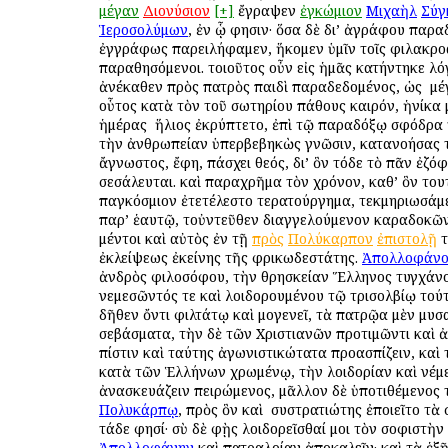
μέγαν
Διονύσιον
[+]
ἔγραψεν
ἐγκώμιον
Μιχαὴλ
Σύγ
Ἱεροσολύμων
, ἐν ᾧ φησιν· ὅσα δὲ δι’ ἀγράφου παρ
ἐγγράφως παρειλήφαμεν, ἥκομεν ὑμῖν τοῖς φιλακρο
παραθησόμενοι. τοιοῦτος οὖν εἰς ἡμᾶς κατήντηκε λό
ἀνέκαθεν πρὸς πατρὸς παιδὶ παραδεδομένος, ὡς ὁ μ
οὗτος κατὰ τὸν τοῦ σωτηρίου πάθους καιρόν, ἡνίκα
ἡμέρας ὁ ἥλιος ἐκρύπτετο, ἐπὶ τῷ παραδόξῳ σφόδρα
τὴν ἀνθρωπείαν ὑπερβεβηκὼς γνῶσιν, κατανοήσας τ
ἄγνωστος, ἔφη, πάσχει θεός, δι’ ὃν τόδε τὸ πᾶν ἐζόφ
σεσάλευται. καὶ παραχρῆμα τὸν χρόνον, καθ’ ὃν τουτ
παγκόσμιον ἐτετέλεστο τερατούργημα, τεκμηριωσάμε
παρ’ ἑαυτῷ, τοὐντεῦθεν διαγγελούμενον καραδοκῶν
μέντοι καὶ αὐτὸς ἐν τῇ
πρὸς
Πολύκαρπον
ἐπιστολῇ
τ
ἐκλείψεως ἐκείνης τῆς φρικωδεστάτης.
Ἀπολλοφάνο
ἀνδρὸς φιλοσόφου, τὴν θρησκείαν Ἕλληνος τυγχάνο
νεμεσῶντός τε καὶ λοιδορουμένου τῷ τρισολβίῳ τού
δῆθεν ὄντι φιλτάτῳ καὶ ὁμογενεῖ, τὰ πατρῷα μὲν μυ
σεβάσματα, τὴν δὲ τῶν Χριστιανῶν προτιμῶντι καὶ
πίστιν καὶ ταύτης ἀγωνιστικώτατα προασπίζειν, καὶ
κατὰ τῶν Ἑλλήνων χρωμένῳ, τὴν λοιδορίαν καὶ νέμ
ἀνασκευάζειν πειρώμενος, μᾶλλον δὲ ὑποτιθέμενος 
Πολυκάρπῳ
, πρὸς ὃν καὶ ὁ συστρατιώτης ἐποιεῖτο τὰ
τάδε φησί· σὺ δὲ φῂς λοιδορεῖσθαί μοι τὸν σοφιστὴν
Ἀπολλοφάνην
καὶ πατραλοίαν ἀποκαλεῖν· καὶ τὰ ἑξῆ