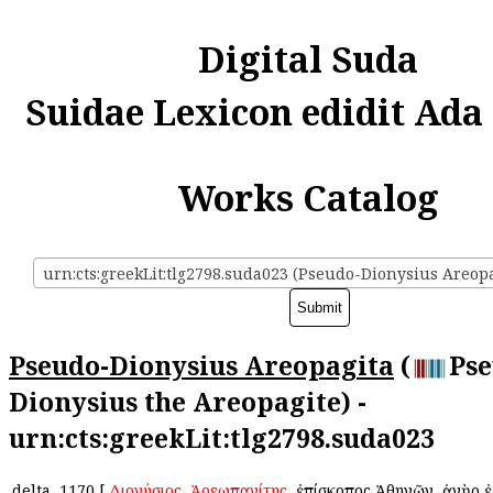
Digital Suda
Suidae Lexicon edidit Ada
Works Catalog
urn:cts:greekLit:tlg2798.suda023 (Pseudo-Dionysius Areopa
Pseudo-Dionysius Areopagita
(
Pse
Dionysius the Areopagite) -
urn:cts:greekLit:tlg2798.suda023
delta
1170
[
Διονύσιος
ὁ
Ἀρεωπαγίτης
, ἐπίσκοπος Ἀθηνῶν, ἀνὴρ 