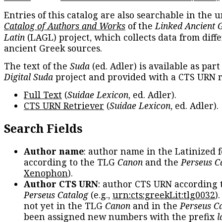
Entries of this catalog are also searchable in the u
Catalog of Authors and Works
of the
Linked Ancient 
Latin
(LAGL) project, which collects data from diff
ancient Greek sources.
The text of the
Suda
(ed. Adler) is available as part
Digital Suda
project and provided with a CTS URN r
Full Text
(
Suidae Lexicon
, ed. Adler).
CTS URN Retriever
(
Suidae Lexicon
, ed. Adler).
Search Fields
Author name
: author name in the Latinized 
according to the TLG
Canon
and the
Perseus C
Xenophon
).
Author CTS URN
: author CTS URN according 
Perseus Catalog
(e.g.,
urn:cts:greekLit:tlg0032
)
not yet in the TLG
Canon
and in the
Perseus C
been assigned new numbers with the prefix
l