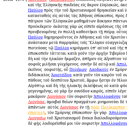
καὶ τῆς Ἑλληνικῆς παιδείας εἰς ἄκρον ἐληλακώς, ἀκ
Παύλου
πρὸς τὴν τοῦ Χριστιανισμοῦ θρησκείαν καὶ 
κατασταθεὶς εἰς αὐτὰς τὰς Ἀθήνας ἐπίσκοπος. πρὸς 
πάτριον τῶν Ἑλληνικῶν μαθημάτων ἄσκησιν πάντω
προὐκέκριτο· ἑκάστης γὰρ ὡς εἰπεῖν αἱρέσεως τῆς ὑ
πρεσβευομένης ἐν πολλῇ καθεστήκει τῇ πείρᾳ. οὗτο
Παύλου
δημηγοροῦντος ἐν Ἀθήναις καὶ τὸν Χριστὸν 
ἀνάστασιν μετὰ παρρησίας τοῖς Ἕλλησιν εὐαγγελιζομ
πιστεύσας τῷ
Παύλου
κηρύγματι ὑπ’ αὐτοῦ καὶ τῆς 
ἐπισκοπεῖν τάττεται. κατὰ γοῦν τὴν ἀρχὴν Τιβερίου 
δὴ καὶ τὴν ἡλικίαν ἤκμαζεν, ἀπῆρεν εἰς Αἴγυπτον το
σοφοῖς ὁμιλῆσαι γλιχόμενος. συνῆν δὲ αὐτῷ καὶ
Ἀπολ
ἐκεῖνος ὁ σοφιστής, οὗ
Πολέμων
ὁ
Λαοδικεὺς
ἐν Σμύρνῃ
διδάσκαλος
Ἀριστείδου
. κατὰ γοῦν τὸν καιρὸν τοῦ σ
πάθους τοῦ δεσπότου Χριστοῦ, ἄμφω ἤστην ἐν Ἡλιου
Αἰγύπτῳ. καὶ δὴ τῆς ἡλιακῆς ἐκλείψεως οὐ κατὰ φύσ
γεγενημένης, οὐ γὰρ ἦν συνόδου καιρός, εἰπεῖν λέγε
μακάριον
Διονύσιον
τὸν σοφιστὴν
Ἀπολλοφάνην
ταῦ
Διονύσιε
, ἀμοιβαὶ θείων πραγμάτων. μνημονεύει δὲ
ἁπάντων ὁ αὐτὸς
Διονύσιος
ἐν τῇ
πρὸς
Πολύκαρπον
ἐπιστολῇ
, τὸν Σμύρνης ἐπίσκοπον· ἦν γὰρ ὁ
Ἀπολλοφ
Διονυσίῳ
τοῦ Χριστιανισμοῦ ἕνεκα διαλοιδορούμενος·
δὲ φῂς λοιδορεῖσθαί μοι τὸν σοφιστὴν
Ἀπολλοφάνη