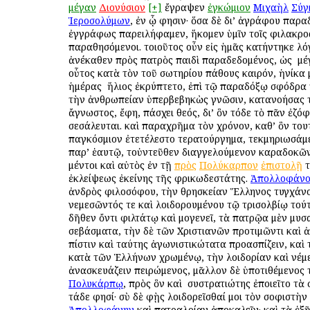
μέγαν
Διονύσιον
[+]
ἔγραψεν
ἐγκώμιον
Μιχαὴλ
Σύγ
Ἱεροσολύμων
, ἐν ᾧ φησιν· ὅσα δὲ δι’ ἀγράφου παρ
ἐγγράφως παρειλήφαμεν, ἥκομεν ὑμῖν τοῖς φιλακρο
παραθησόμενοι. τοιοῦτος οὖν εἰς ἡμᾶς κατήντηκε λό
ἀνέκαθεν πρὸς πατρὸς παιδὶ παραδεδομένος, ὡς ὁ μ
οὗτος κατὰ τὸν τοῦ σωτηρίου πάθους καιρόν, ἡνίκα
ἡμέρας ὁ ἥλιος ἐκρύπτετο, ἐπὶ τῷ παραδόξῳ σφόδρα
τὴν ἀνθρωπείαν ὑπερβεβηκὼς γνῶσιν, κατανοήσας τ
ἄγνωστος, ἔφη, πάσχει θεός, δι’ ὃν τόδε τὸ πᾶν ἐζόφ
σεσάλευται. καὶ παραχρῆμα τὸν χρόνον, καθ’ ὃν τουτ
παγκόσμιον ἐτετέλεστο τερατούργημα, τεκμηριωσάμε
παρ’ ἑαυτῷ, τοὐντεῦθεν διαγγελούμενον καραδοκῶν
μέντοι καὶ αὐτὸς ἐν τῇ
πρὸς
Πολύκαρπον
ἐπιστολῇ
τ
ἐκλείψεως ἐκείνης τῆς φρικωδεστάτης.
Ἀπολλοφάνο
ἀνδρὸς φιλοσόφου, τὴν θρησκείαν Ἕλληνος τυγχάνο
νεμεσῶντός τε καὶ λοιδορουμένου τῷ τρισολβίῳ τού
δῆθεν ὄντι φιλτάτῳ καὶ ὁμογενεῖ, τὰ πατρῷα μὲν μυ
σεβάσματα, τὴν δὲ τῶν Χριστιανῶν προτιμῶντι καὶ
πίστιν καὶ ταύτης ἀγωνιστικώτατα προασπίζειν, καὶ
κατὰ τῶν Ἑλλήνων χρωμένῳ, τὴν λοιδορίαν καὶ νέμ
ἀνασκευάζειν πειρώμενος, μᾶλλον δὲ ὑποτιθέμενος 
Πολυκάρπῳ
, πρὸς ὃν καὶ ὁ συστρατιώτης ἐποιεῖτο τὰ
τάδε φησί· σὺ δὲ φῂς λοιδορεῖσθαί μοι τὸν σοφιστὴν
Ἀπολλοφάνην
καὶ πατραλοίαν ἀποκαλεῖν· καὶ τὰ ἑξῆ