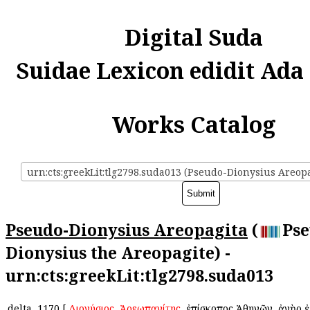
Digital Suda
Suidae Lexicon edidit Ada
Works Catalog
urn:cts:greekLit:tlg2798.suda013 (Pseudo-Dionysius Areopa
Pseudo-Dionysius Areopagita
(
Pse
Dionysius the Areopagite) -
urn:cts:greekLit:tlg2798.suda013
delta
1170
[
Διονύσιος
ὁ
Ἀρεωπαγίτης
, ἐπίσκοπος Ἀθηνῶν, ἀνὴρ 