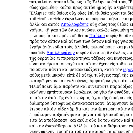
πατραλοίαν ἀποκαλεῖν, ὡς τοῖς Ἑλλήνων ἐπὶ τοὺς 
ὁσίως χρωμένῳ. καίτοι πρὸς αὐτὸν ἡμᾶς ἦν ἀληθέστερ
Ἕλληνες τοῖς θείοις οὐχ ὁσίως ἐπὶ τὰ θεῖα χρῶνται δ
τοῦ θεοῦ τὸ θεῖον ἐκβάλλειν πειρώμενοι σέβας. καὶ μ
ἀλλὰ καὶ αὐτὸς
Ἀπολλοφάνης
οὐχ ὁσίως τοῖς θείοις ἐ
χρῆται. τῇ γὰρ τῶν ὄντων γνώσει καλῶς λεγομένῃ 
φιλοσοφίᾳ καὶ πρὸς τοῦ θείου
Παύλου
σοφίᾳ θεοῦ κ
πρὸς τὸν αἴτιον καὶ αὐτῶν τῶν ὄντων καὶ τῆς γνώσ
ἐχρῆν ἀνάγεσθαι τοὺς ἀληθεῖς φιλοσόφους. καὶ μετὰ
συνιδεῖν
Ἀπολλοφάνην
σοφὸν ὄντα μὴ ἂν ἄλλως πο
τῆς οὐρανίας τι παρατραπῆναι τάξεως καὶ κινήσεως,
εἶναι αὐτὴν καὶ συνοχέα καὶ αἴτιον ἔχειν εἰς τοῦτο κ
ποιοῦντα πάντα καὶ μετασκευάζοντα, κατὰ τὸν
ἱερὸ
αὖθις μετὰ μικρόν· εἰπὲ δὲ αὐτῷ, τί λέγεις περὶ τῆς 
σταυρῷ γεγονυίας ἐκλείψεως; ἀμφοτέρω γὰρ τότε κ
Ἡλιούπολιν ἅμα παρόντε καὶ συνεστῶτε παραδόξως
σελήνην ἐμπίπτουσαν ἑωρῶμεν, οὐ γὰρ ἦν συνόδου κ
τε αὐτὴν ἀπὸ τῆς ἐνάτης ὥρας ἄχρι τῆς ἑσπέρας εἰς
διάμετρον ὑπερφυῶς ἀντικαταστᾶσαν. ἀνάμνησον δέ
ἕτερον αὐτόν· οἶδε γὰρ ὅτι καὶ τὴν ἔμπτωσιν αὐτὴν
ἑωράκαμεν ἀρξαμένην καὶ μέχρι τοῦ ἡλιακοῦ πέρατ
εἶτα ἀναποδίσασαν, καὶ αὖθις οὐκ ἐκ τοῦ αὐτοῦ καὶ
καὶ τὴν ἀνακάθαρσιν, ἀλλ’ ἐκ τοῦ κατὰ διάμετρον ἐ
γεγενημένην. τοσαῦτα τοῦ τότε καιροῦ τὰ ὑπερφυῆ 