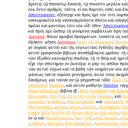
Χριστῷ τῷ παναιτίῳ δυνατά, τῷ ποιοῦντι μεγάλα καὶ
οὐκ ἔστιν ἀριθμός. ταῦτα, εἴ σοι θεμιτόν, εἰπέ, καὶ δυ
Ἀπολλόφανες
, ἐξέλεγχε καὶ πρὸς ἐμὲ τὸν τότε συμπ
συνεωρακότα καὶ συνανακρίναντα πάντα καὶ συναγ
ἀμέλει καὶ μαντείας τότε οὐκ οἶδ’ ὅθεν ὁ
Ἀπολλοφάνη
καὶ πρὸς ἐμὲ ὥσπερ τὰ γινόμενα συμβάλλων ἔφη τα
Διονύσιε
· θείων ἀμοιβαὶ πραγμάτων. τοσαῦτα ὡς κατ
εἴρηκεν ὁ μέγας
Διονύσιος
πρὸς
τὸν
θεοφόρον
Πολύκ
γε σοφίας αὐτοῦ καὶ τῆς εὐγλωττίας ἔνδειξις ἀκριβὴ
αὐτοῦ γραφεισῶν βίβλων ἀνυπέρβλητος φράσις· τῇ 
τῶν ἔξωθεν καλουμένῃ παιδείᾳ, τῇ τε θείᾳ καὶ ἡμετ
εἶχε τὴν ἐπιστήμην ἐν ἑκατέρᾳ. εἰ γάρ τις ἀπίδοι πρὸ
τῶν αὐτοῦ λόγων καὶ τὰ βάθη τῶν νοημάτων οὐκ ἀ
φύσεως ταῦτα νομίσοι γεννήματα, ἀλλά τινος ἀκηρά
δυνάμεως. καὶ τοίνυν αὐτῷ γέγραπται τάδε·
Πρὸς
Τι
ἐπίσκοπον
Ἐφέσου
, καὶ αὐτὸν μαθητὴν
Παύλου
τυγχ
θείων
ὀνομάτων
βιβλία ιβʹ,
περὶ
ἡνωμένης
καὶ
διακε
θεολογίας
,
περὶ
τοῦ
,
τίς
ἡ
τῆς
εὐχῆς
δύναμις
, καὶ
περ
μακαρίου
Ἱεροθέου
,
περὶ
εὐλαβείας
καὶ
συγγραφῆς
περὶ
ἀγαθοῦ
,
φωτός
,
καλοῦ
,
ἔρωτος
,
ἐκστάσεως
,
ζή
κακὸν
οὔτε
ὂν
οὔτε
ἐξ
ὄντων
οὔτε
ἐν
τοῖς
οὖσιν
,
περ
ἐν ᾧ καὶ
παραδείγματα
,
περὶ
ζωῆς
,
περὶ
σοφίας
,
νοῦ
ἀληθείας
,
πίστεως
,
περὶ
δυνάμεως
,
δικαιοσύνης
,
σωτ