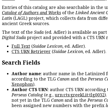
Entries of this catalog are also searchable in the u
Catalog of Authors and Works
of the
Linked Ancient 
Latin
(LAGL) project, which collects data from diff
ancient Greek sources.
The text of the
Suda
(ed. Adler) is available as part
Digital Suda
project and provided with a CTS URN r
Full Text
(
Suidae Lexicon
, ed. Adler).
CTS URN Retriever
(
Suidae Lexicon
, ed. Adler).
Search Fields
Author name
: author name in the Latinized 
according to the TLG
Canon
and the
Perseus C
Xenophon
).
Author CTS URN
: author CTS URN according 
Perseus Catalog
(e.g.,
urn:cts:greekLit:tlg0032
)
not yet in the TLG
Canon
and in the
Perseus C
been assigned new numbers with the prefix
l