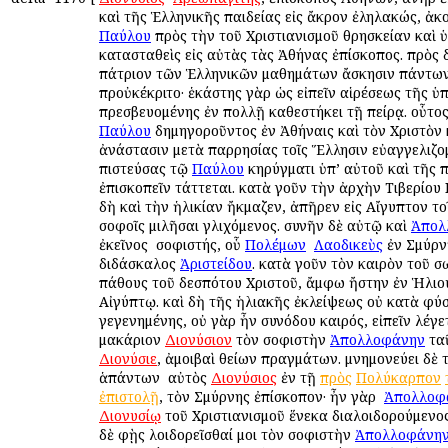
καὶ τῆς Ἑλληνικῆς παιδείας εἰς ἄκρον ἐληλακώς, ἀκ
Παύλου
πρὸς τὴν τοῦ Χριστιανισμοῦ θρησκείαν καὶ 
κατασταθεὶς εἰς αὐτὰς τὰς Ἀθήνας ἐπίσκοπος. πρὸς 
πάτριον τῶν Ἑλληνικῶν μαθημάτων ἄσκησιν πάντω
προὐκέκριτο· ἑκάστης γὰρ ὡς εἰπεῖν αἱρέσεως τῆς ὑ
πρεσβευομένης ἐν πολλῇ καθεστήκει τῇ πείρᾳ. οὗτο
Παύλου
δημηγοροῦντος ἐν Ἀθήναις καὶ τὸν Χριστὸν 
ἀνάστασιν μετὰ παρρησίας τοῖς Ἕλλησιν εὐαγγελιζομ
πιστεύσας τῷ
Παύλου
κηρύγματι ὑπ’ αὐτοῦ καὶ τῆς 
ἐπισκοπεῖν τάττεται. κατὰ γοῦν τὴν ἀρχὴν Τιβερίου 
δὴ καὶ τὴν ἡλικίαν ἤκμαζεν, ἀπῆρεν εἰς Αἴγυπτον το
σοφοῖς ὁμιλῆσαι γλιχόμενος. συνῆν δὲ αὐτῷ καὶ
Ἀπολ
ἐκεῖνος ὁ σοφιστής, οὗ
Πολέμων
ὁ
Λαοδικεὺς
ἐν Σμύρνῃ
διδάσκαλος
Ἀριστείδου
. κατὰ γοῦν τὸν καιρὸν τοῦ σ
πάθους τοῦ δεσπότου Χριστοῦ, ἄμφω ἤστην ἐν Ἡλιου
Αἰγύπτῳ. καὶ δὴ τῆς ἡλιακῆς ἐκλείψεως οὐ κατὰ φύσ
γεγενημένης, οὐ γὰρ ἦν συνόδου καιρός, εἰπεῖν λέγε
μακάριον
Διονύσιον
τὸν σοφιστὴν
Ἀπολλοφάνην
ταῦ
Διονύσιε
, ἀμοιβαὶ θείων πραγμάτων. μνημονεύει δὲ
ἁπάντων ὁ αὐτὸς
Διονύσιος
ἐν τῇ
πρὸς
Πολύκαρπον
ἐπιστολῇ
, τὸν Σμύρνης ἐπίσκοπον· ἦν γὰρ ὁ
Ἀπολλοφ
Διονυσίῳ
τοῦ Χριστιανισμοῦ ἕνεκα διαλοιδορούμενος·
δὲ φῂς λοιδορεῖσθαί μοι τὸν σοφιστὴν
Ἀπολλοφάνη