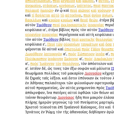
ἀπολυτρώσεως
,
περὶ
μεγάλου
καὶ
μικροῦ
, τ
αὐτοῦ
,
ἑ
ἀνομοίου
,
στάσεως
,
κινήσεως
,
ἰσότητος
,
περὶ
παντοκ
παλαιοῦ
ἡμερῶν
· ἐν ᾧ καὶ
περὶ
αἰῶνος
καὶ
χρόνων
·
π
καὶ
τί
βούλεται
αὐτὸ
τὸ
αὐτοεῖναι
,
περὶ
ἁγίου
ἁγίων
βασιλέων
καὶ
κυρίου
κυρίων
καὶ
θεοῦ
θεῶν
. ἑτέρα β
αὐτὸν
Τιμόθεον
περὶ
ἐκκλησιαστικῆς
ἱεραρχίας
περι
κεφάλαια ιεʹ, ἑτέρα βίβλος πρὸς τὸν αὐτὸν
Τιμόθεον
οὐρανίου
ἱεραρχίας
περιέχουσα καὶ αὐτὴ κεφάλαια ιε
τὸν αὐτὸν
Τιμόθεον
βίβλος
περὶ
μυστικῆς
θεολογίας
κεφάλαια εʹ,
Περὶ
τῶν
οὐρανίων
ταγμάτων
καὶ
ὅσα
φέρονται δὲ αὐτοῦ καὶ
ἐπιστολαὶ
πρὸς
Γάϊον
θεραπε
Δωρόθεον
λειτουργὸν
αʹ,
πρὸς
Σώπατρον
ἱερέα
αʹ,
π
Πολύκαρπον
ἱεράρχην
Σμύρνης
αʹ,
πρὸς
Δημόφιλον
αʹ,
πρὸς
Ἰωάννην
τὸν
Θεολόγον
, τὸν ἀπόστολον καὶ
αʹ. ἰστέον δέ, ὥς τινες τῶν ἔξω σοφῶν καὶ μάλιστα
Π
θεωρήμασι πολλάκις τοῦ μακαρίου
Διονυσίου
κέχρητ
δὲ ξηραῖς ταῖς λέξεσι. καὶ ἔστιν ὑπόνοιαν ἐκ τούτου 
ἐν Ἀθήναις παλαιότεροι τῶν φιλοσόφων σφετερισάμ
αὐτοῦ πραγματείας, ὧν αὐτὸς μνημονεύει πρὸς
Τιμό
ἀπέκρυψαν, ἵνα πατέρες αὐτοὶ ὀφθῶσι τῶν θείων αὐτ
τοίνυν θεοφάντωρ
Διονύσιος
ἤδη που μακρὸν ἐλάσα
πλήρης ἡμερῶν γεγονὼς τῷ τοῦ πνεύματος μαρτυρί
Χριστοῦ τελειοῦται ἐπὶ Τραϊανοῦ Καίσαρος, ὅτε καὶ ὁ
Ἰγνάτιος ἐν Ῥώμῃ τὸν τῆς ἀθανασίας διήθλησεν ἀγῶ