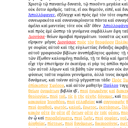
Χριστῷ τῷ παναιτίῳ δυνατά, τῷ ποιοῦντι μεγάλα καὶ
οὐκ ἔστιν ἀριθμός. ταῦτα, εἴ σοι θεμιτόν, εἰπέ, καὶ δυ
Ἀπολλόφανες
, ἐξέλεγχε καὶ πρὸς ἐμὲ τὸν τότε συμπ
συνεωρακότα καὶ συνανακρίναντα πάντα καὶ συναγ
ἀμέλει καὶ μαντείας τότε οὐκ οἶδ’ ὅθεν ὁ
Ἀπολλοφάνη
καὶ πρὸς ἐμὲ ὥσπερ τὰ γινόμενα συμβάλλων ἔφη τα
Διονύσιε
· θείων ἀμοιβαὶ πραγμάτων. τοσαῦτα ὡς κατ
εἴρηκεν ὁ μέγας
Διονύσιος
πρὸς
τὸν
θεοφόρον
Πολύκ
γε σοφίας αὐτοῦ καὶ τῆς εὐγλωττίας ἔνδειξις ἀκριβὴ
αὐτοῦ γραφεισῶν βίβλων ἀνυπέρβλητος φράσις· τῇ 
τῶν ἔξωθεν καλουμένῃ παιδείᾳ, τῇ τε θείᾳ καὶ ἡμετ
εἶχε τὴν ἐπιστήμην ἐν ἑκατέρᾳ. εἰ γάρ τις ἀπίδοι πρὸ
τῶν αὐτοῦ λόγων καὶ τὰ βάθη τῶν νοημάτων οὐκ ἀ
φύσεως ταῦτα νομίσοι γεννήματα, ἀλλά τινος ἀκηρά
δυνάμεως. καὶ τοίνυν αὐτῷ γέγραπται τάδε·
Πρὸς
Τι
ἐπίσκοπον
Ἐφέσου
, καὶ αὐτὸν μαθητὴν
Παύλου
τυγχ
θείων
ὀνομάτων
βιβλία ιβʹ,
περὶ
ἡνωμένης
καὶ
διακε
θεολογίας
,
περὶ
τοῦ
,
τίς
ἡ
τῆς
εὐχῆς
δύναμις
, καὶ
περ
μακαρίου
Ἱεροθέου
,
περὶ
εὐλαβείας
καὶ
συγγραφῆς
περὶ
ἀγαθοῦ
,
φωτός
,
καλοῦ
,
ἔρωτος
,
ἐκστάσεως
,
ζή
κακὸν
οὔτε
ὂν
οὔτε
ἐξ
ὄντων
οὔτε
ἐν
τοῖς
οὖσιν
,
περ
ἐν ᾧ καὶ
παραδείγματα
,
περὶ
ζωῆς
,
περὶ
σοφίας
,
νοῦ
ἀληθείας
,
πίστεως
,
περὶ
δυνάμεως
,
δικαιοσύνης
,
σωτ