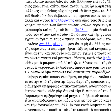
πατραλοίαν ἀποκαλεῖν, ὡς τοῖς Ἑλλήνων ἐπὶ τοὺς 
ὁσίως χρωμένῳ. καίτοι πρὸς αὐτὸν ἡμᾶς ἦν ἀληθέστερ
Ἕλληνες τοῖς θείοις οὐχ ὁσίως ἐπὶ τὰ θεῖα χρῶνται δ
τοῦ θεοῦ τὸ θεῖον ἐκβάλλειν πειρώμενοι σέβας. καὶ μ
ἀλλὰ καὶ αὐτὸς
Ἀπολλοφάνης
οὐχ ὁσίως τοῖς θείοις ἐ
χρῆται. τῇ γὰρ τῶν ὄντων γνώσει καλῶς λεγομένῃ 
φιλοσοφίᾳ καὶ πρὸς τοῦ θείου
Παύλου
σοφίᾳ θεοῦ κ
πρὸς τὸν αἴτιον καὶ αὐτῶν τῶν ὄντων καὶ τῆς γνώσ
ἐχρῆν ἀνάγεσθαι τοὺς ἀληθεῖς φιλοσόφους. καὶ μετὰ
συνιδεῖν
Ἀπολλοφάνην
σοφὸν ὄντα μὴ ἂν ἄλλως πο
τῆς οὐρανίας τι παρατραπῆναι τάξεως καὶ κινήσεως,
εἶναι αὐτὴν καὶ συνοχέα καὶ αἴτιον ἔχειν εἰς τοῦτο κ
ποιοῦντα πάντα καὶ μετασκευάζοντα, κατὰ τὸν
ἱερὸ
αὖθις μετὰ μικρόν· εἰπὲ δὲ αὐτῷ, τί λέγεις περὶ τῆς 
σταυρῷ γεγονυίας ἐκλείψεως; ἀμφοτέρω γὰρ τότε κ
Ἡλιούπολιν ἅμα παρόντε καὶ συνεστῶτε παραδόξως
σελήνην ἐμπίπτουσαν ἑωρῶμεν, οὐ γὰρ ἦν συνόδου κ
τε αὐτὴν ἀπὸ τῆς ἐνάτης ὥρας ἄχρι τῆς ἑσπέρας εἰς
διάμετρον ὑπερφυῶς ἀντικαταστᾶσαν. ἀνάμνησον δέ
ἕτερον αὐτόν· οἶδε γὰρ ὅτι καὶ τὴν ἔμπτωσιν αὐτὴν
ἑωράκαμεν ἀρξαμένην καὶ μέχρι τοῦ ἡλιακοῦ πέρατ
εἶτα ἀναποδίσασαν, καὶ αὖθις οὐκ ἐκ τοῦ αὐτοῦ καὶ
καὶ τὴν ἀνακάθαρσιν, ἀλλ’ ἐκ τοῦ κατὰ διάμετρον ἐ
γεγενημένην. τοσαῦτα τοῦ τότε καιροῦ τὰ ὑπερφυῆ 