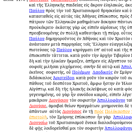
καὶ τῆς Ἑλληνικῆς παιδείας εἰς ἄκρον ἐληλακώς, ἀκ
Παύλου
πρὸς τὴν τοῦ Χριστιανισμοῦ θρησκείαν καὶ 
κατασταθεὶς εἰς αὐτὰς τὰς Ἀθήνας ἐπίσκοπος. πρὸς 
πάτριον τῶν Ἑλληνικῶν μαθημάτων ἄσκησιν πάντω
προὐκέκριτο· ἑκάστης γὰρ ὡς εἰπεῖν αἱρέσεως τῆς ὑ
πρεσβευομένης ἐν πολλῇ καθεστήκει τῇ πείρᾳ. οὗτο
Παύλου
δημηγοροῦντος ἐν Ἀθήναις καὶ τὸν Χριστὸν 
ἀνάστασιν μετὰ παρρησίας τοῖς Ἕλλησιν εὐαγγελιζομ
πιστεύσας τῷ
Παύλου
κηρύγματι ὑπ’ αὐτοῦ καὶ τῆς 
ἐπισκοπεῖν τάττεται. κατὰ γοῦν τὴν ἀρχὴν Τιβερίου 
δὴ καὶ τὴν ἡλικίαν ἤκμαζεν, ἀπῆρεν εἰς Αἴγυπτον το
σοφοῖς ὁμιλῆσαι γλιχόμενος. συνῆν δὲ αὐτῷ καὶ
Ἀπολ
ἐκεῖνος ὁ σοφιστής, οὗ
Πολέμων
ὁ
Λαοδικεὺς
ἐν Σμύρνῃ
διδάσκαλος
Ἀριστείδου
. κατὰ γοῦν τὸν καιρὸν τοῦ σ
πάθους τοῦ δεσπότου Χριστοῦ, ἄμφω ἤστην ἐν Ἡλιου
Αἰγύπτῳ. καὶ δὴ τῆς ἡλιακῆς ἐκλείψεως οὐ κατὰ φύσ
γεγενημένης, οὐ γὰρ ἦν συνόδου καιρός, εἰπεῖν λέγε
μακάριον
Διονύσιον
τὸν σοφιστὴν
Ἀπολλοφάνην
ταῦ
Διονύσιε
, ἀμοιβαὶ θείων πραγμάτων. μνημονεύει δὲ
ἁπάντων ὁ αὐτὸς
Διονύσιος
ἐν τῇ
πρὸς
Πολύκαρπον
ἐπιστολῇ
, τὸν Σμύρνης ἐπίσκοπον· ἦν γὰρ ὁ
Ἀπολλοφ
Διονυσίῳ
τοῦ Χριστιανισμοῦ ἕνεκα διαλοιδορούμενος·
δὲ φῂς λοιδορεῖσθαί μοι τὸν σοφιστὴν
Ἀπολλοφάνη