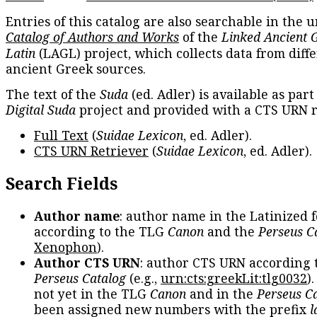
Entries of this catalog are also searchable in the u
Catalog of Authors and Works
of the
Linked Ancient 
Latin
(LAGL) project, which collects data from diff
ancient Greek sources.
The text of the
Suda
(ed. Adler) is available as part
Digital Suda
project and provided with a CTS URN r
Full Text
(
Suidae Lexicon
, ed. Adler).
CTS URN Retriever
(
Suidae Lexicon
, ed. Adler).
Search Fields
Author name
: author name in the Latinized 
according to the TLG
Canon
and the
Perseus C
Xenophon
).
Author CTS URN
: author CTS URN according 
Perseus Catalog
(e.g.,
urn:cts:greekLit:tlg0032
)
not yet in the TLG
Canon
and in the
Perseus C
been assigned new numbers with the prefix
l