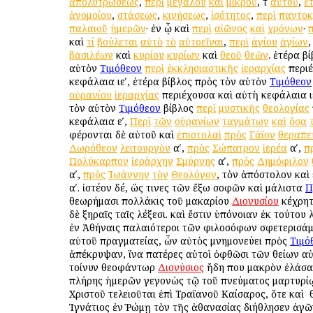
ἀπολυτρώσεως
,
περὶ
μεγάλου
καὶ
μικροῦ
, τ
αὐτοῦ
,
ἑ
ἀνομοίου
,
στάσεως
,
κινήσεως
,
ἰσότητος
,
περὶ
παντοκ
παλαιοῦ
ἡμερῶν
· ἐν ᾧ καὶ
περὶ
αἰῶνος
καὶ
χρόνων
·
π
καὶ
τί
βούλεται
αὐτὸ
τὸ
αὐτοεῖναι
,
περὶ
ἁγίου
ἁγίων
βασιλέων
καὶ
κυρίου
κυρίων
καὶ
θεοῦ
θεῶν
. ἑτέρα β
αὐτὸν
Τιμόθεον
περὶ
ἐκκλησιαστικῆς
ἱεραρχίας
περι
κεφάλαια ιεʹ, ἑτέρα βίβλος πρὸς τὸν αὐτὸν
Τιμόθεον
οὐρανίου
ἱεραρχίας
περιέχουσα καὶ αὐτὴ κεφάλαια ιε
τὸν αὐτὸν
Τιμόθεον
βίβλος
περὶ
μυστικῆς
θεολογίας
κεφάλαια εʹ,
Περὶ
τῶν
οὐρανίων
ταγμάτων
καὶ
ὅσα
φέρονται δὲ αὐτοῦ καὶ
ἐπιστολαὶ
πρὸς
Γάϊον
θεραπε
Δωρόθεον
λειτουργὸν
αʹ,
πρὸς
Σώπατρον
ἱερέα
αʹ,
π
Πολύκαρπον
ἱεράρχην
Σμύρνης
αʹ,
πρὸς
Δημόφιλον
αʹ,
πρὸς
Ἰωάννην
τὸν
Θεολόγον
, τὸν ἀπόστολον καὶ
αʹ. ἰστέον δέ, ὥς τινες τῶν ἔξω σοφῶν καὶ μάλιστα
Π
θεωρήμασι πολλάκις τοῦ μακαρίου
Διονυσίου
κέχρητ
δὲ ξηραῖς ταῖς λέξεσι. καὶ ἔστιν ὑπόνοιαν ἐκ τούτου 
ἐν Ἀθήναις παλαιότεροι τῶν φιλοσόφων σφετερισάμ
αὐτοῦ πραγματείας, ὧν αὐτὸς μνημονεύει πρὸς
Τιμό
ἀπέκρυψαν, ἵνα πατέρες αὐτοὶ ὀφθῶσι τῶν θείων αὐτ
τοίνυν θεοφάντωρ
Διονύσιος
ἤδη που μακρὸν ἐλάσα
πλήρης ἡμερῶν γεγονὼς τῷ τοῦ πνεύματος μαρτυρί
Χριστοῦ τελειοῦται ἐπὶ Τραϊανοῦ Καίσαρος, ὅτε καὶ ὁ
Ἰγνάτιος ἐν Ῥώμῃ τὸν τῆς ἀθανασίας διήθλησεν ἀγῶ