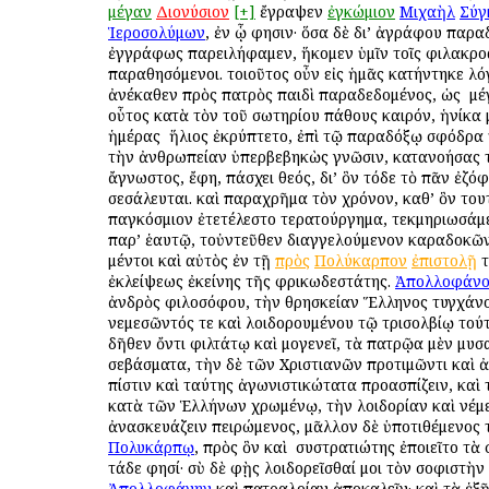
μέγαν
Διονύσιον
[+]
ἔγραψεν
ἐγκώμιον
Μιχαὴλ
Σύγ
Ἱεροσολύμων
, ἐν ᾧ φησιν· ὅσα δὲ δι’ ἀγράφου παρ
ἐγγράφως παρειλήφαμεν, ἥκομεν ὑμῖν τοῖς φιλακρο
παραθησόμενοι. τοιοῦτος οὖν εἰς ἡμᾶς κατήντηκε λό
ἀνέκαθεν πρὸς πατρὸς παιδὶ παραδεδομένος, ὡς ὁ μ
οὗτος κατὰ τὸν τοῦ σωτηρίου πάθους καιρόν, ἡνίκα
ἡμέρας ὁ ἥλιος ἐκρύπτετο, ἐπὶ τῷ παραδόξῳ σφόδρα
τὴν ἀνθρωπείαν ὑπερβεβηκὼς γνῶσιν, κατανοήσας τ
ἄγνωστος, ἔφη, πάσχει θεός, δι’ ὃν τόδε τὸ πᾶν ἐζόφ
σεσάλευται. καὶ παραχρῆμα τὸν χρόνον, καθ’ ὃν τουτ
παγκόσμιον ἐτετέλεστο τερατούργημα, τεκμηριωσάμε
παρ’ ἑαυτῷ, τοὐντεῦθεν διαγγελούμενον καραδοκῶν
μέντοι καὶ αὐτὸς ἐν τῇ
πρὸς
Πολύκαρπον
ἐπιστολῇ
τ
ἐκλείψεως ἐκείνης τῆς φρικωδεστάτης.
Ἀπολλοφάνο
ἀνδρὸς φιλοσόφου, τὴν θρησκείαν Ἕλληνος τυγχάνο
νεμεσῶντός τε καὶ λοιδορουμένου τῷ τρισολβίῳ τού
δῆθεν ὄντι φιλτάτῳ καὶ ὁμογενεῖ, τὰ πατρῷα μὲν μυ
σεβάσματα, τὴν δὲ τῶν Χριστιανῶν προτιμῶντι καὶ
πίστιν καὶ ταύτης ἀγωνιστικώτατα προασπίζειν, καὶ
κατὰ τῶν Ἑλλήνων χρωμένῳ, τὴν λοιδορίαν καὶ νέμ
ἀνασκευάζειν πειρώμενος, μᾶλλον δὲ ὑποτιθέμενος 
Πολυκάρπῳ
, πρὸς ὃν καὶ ὁ συστρατιώτης ἐποιεῖτο τὰ
τάδε φησί· σὺ δὲ φῂς λοιδορεῖσθαί μοι τὸν σοφιστὴν
Ἀπολλοφάνην
καὶ πατραλοίαν ἀποκαλεῖν· καὶ τὰ ἑξῆ