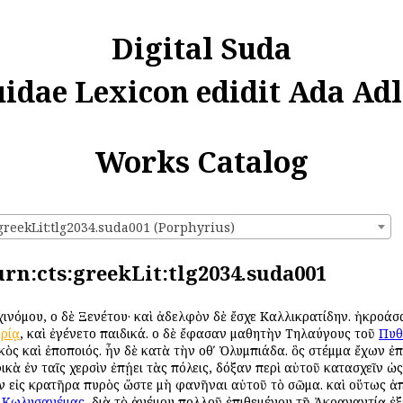
Digital Suda
uidae Lexicon edidit Ada Adl
Works Catalog
greekLit:tlg2034.suda001 (Porphyrius)
urn:cts:greekLit:tlg2034.suda001
ρχινόμου, οἱ δὲ Ξενέτου· καὶ ἀδελφὸν δὲ ἔσχε Καλλικρατίδην. ἠκροά
ορίᾳ
, καὶ ἐγένετο παιδικά. οἱ δὲ ἔφασαν μαθητὴν Τηλαύγους τοῦ
Πυθ
κὸς καὶ ἐποποιός. ἦν δὲ κατὰ τὴν οθʹ Ὀλυμπιάδα. ὃς στέμμα ἔχων ἐ
κὰ ἐν ταῖς χερσὶν ἐπῄει τὰς πόλεις, δόξαν περὶ αὑτοῦ κατασχεῖν ὡς
ν εἰς κρατῆρα πυρὸς ὥστε μὴ φανῆναι αὐτοῦ τὸ σῶμα. καὶ οὕτως ἀ
ὶ
Κωλυσανέμας
, διὰ τὸ ἀνέμου πολλοῦ ἐπιθεμένου τῇ Ἀκραγαντίᾳ ἐξ