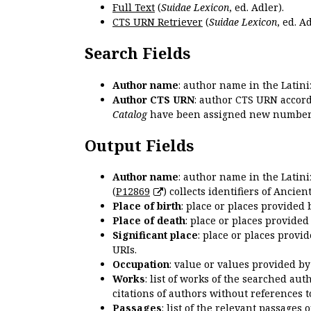
Full Text
(
Suidae Lexicon
, ed. Adler).
CTS URN Retriever
(
Suidae Lexicon
, ed. Ad
Search Fields
Author name
: author name in the Latin
Author CTS URN
: author CTS URN accord
Catalog
have been assigned new numbers
Output Fields
Author name
: author name in the Latin
(
P12869
) collects identifiers of Anci
Place of birth
: place or places provided
Place of death
: place or places provide
Significant place
: place or places provi
URIs.
Occupation
: value or values provided b
Works
: list of works of the searched a
citations of authors without references t
Passages
: list of the relevant passages 