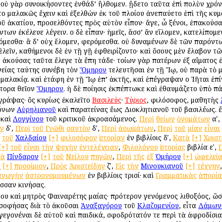
ν· οὐ γὰρ συνοικήσοντες ἐνθάδ’ ἤλθομεν. ᾔδετο ταῦτα ἐπὶ πολὺν χρ
ατο μαλακῶς ἔχειν καὶ ἐξελθὼν ἐκ τοῦ πλοίου ἀνεπαύετο ἐπὶ τῆς κυ
τοῦ ἀκατίου, προσελθόντες πρὸς αὐτὸν εἶπον· ἄγε, ὦ ξένοι, ἐπακού
ντων ἐκέλευε λέγειν. οἱ δὲ εἶπαν· ἡμεῖς, ἅσσ’ ἂν εἵλομεν, κατελίπομε
ιπόμεσθα· ἃ δ’ οὐχ ἕλομεν, φερόμεσθα. οὐ δυναμένων δὲ τῶν παρόντω
ἑλεῖν, καθήμενοι δὲ ἐν τῇ γῇ ἐφθειρίζοντο· καὶ ὅσους μὲν ἔλαβον τ
ς
ἀκούσας ταῦτα ἔλεγε τὰ ἔπη τάδε· τοίων γὰρ πατέρων ἐξ αἵματος
νείας ταύτης συνέβη τὸν
Ὅμηρον
τελευτῆσαι ἐν τῇ Ἴῳ, οὐ παρὰ τὸ 
 μαλακίᾳ. καὶ ἐτάφη ἐν τῇ Ἴῳ ἐπ’ ἀκτῆς, καὶ ἐπέγραψαν οἱ Ἰῆται ἐ
τορα θεῖον
Ὅμηρον
. ἡ δὲ ποίησις ἐκπέπτωκε καὶ ἐθαυμάζετο ὑπὸ π
 γράψας· ὃς κυρίως ἐκαλεῖτο
Βασιλεύς
·
Τύριος
, φιλόσοφος, μαθητὴς
ρόνων
Αὐρηλιανοῦ
καὶ παρατείνας ἕως Διοκλητιανοῦ τοῦ βασιλέως. 
 καὶ
Λογγίνου
τοῦ κριτικοῦ ἀκροασάμενος.
Περὶ
θείων
ὀνομάτων
αʹ,
ν
δʹ,
Περὶ
τοῦ
Γνῶθι
σαυτὸν
δʹ,
Περὶ
ἀσωμάτων
,
Περὶ
τοῦ
μίαν
εἶναι
τοῦ
Χαλδαίου
[+]
φιλοσόφον
ἱστορίαν
ἐν βιβλίοις δʹ,
Κατὰ
[+]
Χρισ
[+]
τοῦ
εἶναι
τὴν
ψυχὴν
ἐντελέχειαν
,
Φιλολόγου
ἱστορίας
βιβλία εʹ,
τὰ
Πίνδαρον
[+]
τοῦ
Νείλου
πηγῶν
,
Περὶ
τῆς
ἐξ
Ὁμήρου
[+]
ὠφελεί
υ
[+]
προοίμιον
,
Πρὸς
Ἀριστείδην
ζʹ,
Εἰς
τὴν
Μινουκιανοῦ
[+]
τέχνην
αγωγὴν
ἀστρονομουμένων
ἐν βιβλίοις τρισί· καὶ
Γραμματικὰς
ἀπορία
σσαν κινήσας.
ου καὶ μητρὸς Φαιναρέτης μαίας· πρότερον γενόμενος λιθοξόος, ὥσ
οσοφήσας διὰ τὸ ἀκοῦσαι
Ἀναξαγόρου
τοῦ
Κλαζομενίου
, εἶτα
Δάμων
γεγονέναι δὲ αὐτοῦ καὶ παιδικά, σφοδρότατόν τε περὶ τὰ ἀφροδίσι