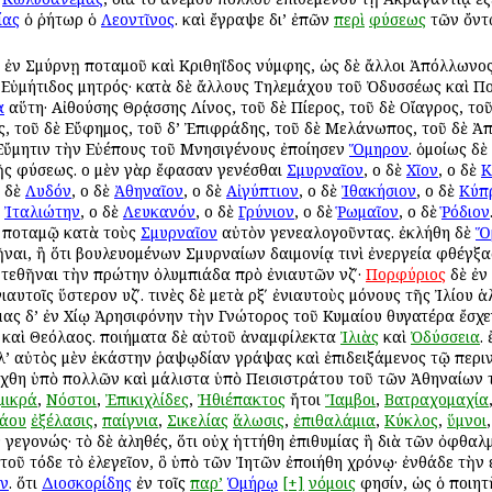
ίας
ὁ ῥήτωρ ὁ
Λεοντῖνος
. καὶ ἔγραψε δι’ ἐπῶν
περὶ
φύσεως
τῶν ὄντω
ῦ ἐν Σμύρνῃ ποταμοῦ καὶ Κριθηΐδος νύμφης, ὡς δὲ ἄλλοι Ἀπόλλωνο
 Εὐμήτιδος μητρός· κατὰ δὲ ἄλλους Τηλεμάχου τοῦ Ὀδυσσέως καὶ Πο
α
αὕτη· Αἰθούσης Θρᾴσσης Λίνος, τοῦ δὲ Πίερος, τοῦ δὲ Οἴαγρος, το
ς, τοῦ δὲ Εὔφημος, τοῦ δ’ Ἐπιφράδης, τοῦ δὲ Μελάνωπος, τοῦ δὲ Ἀπ
Εὔμητιν τὴν Εὐέπους τοῦ Μνησιγένους ἐποίησεν
Ὅμηρον
. ὁμοίως δ
ῆς φύσεως. οἱ μὲν γὰρ ἔφασαν γενέσθαι
Σμυρναῖον
, οἱ δὲ
Χῖον
, οἱ δὲ
Κ
ἱ δὲ
Λυδόν
, οἱ δὲ
Ἀθηναῖον
, οἱ δὲ
Αἰγύπτιον
, οἱ δὲ
Ἰθακήσιον
, οἱ δὲ
Κύπ
ὲ
Ἰταλιώτην
, οἱ δὲ
Λευκανόν
, οἱ δὲ
Γρύνιον
, οἱ δὲ
Ῥωμαῖον
, οἱ δὲ
Ῥόδιον
ι ποταμῷ κατὰ τοὺς
Σμυρναῖον
αὐτὸν γενεαλογοῦντας. ἐκλήθη δὲ
Ὅ
αι, ἢ ὅτι βουλευομένων Σμυρναίων δαιμονίᾳ τινὶ ἐνεργεία φθέγξασ
ῦ τεθῆναι τὴν πρώτην ὀλυμπιάδα πρὸ ἐνιαυτῶν νζʹ·
Πορφύριος
δὲ ἐν
ιαυτοῖς ὕστερον υζʹ. τινὲς δὲ μετὰ ρξʹ ἐνιαυτοὺς μόνους τῆς Ἰλίου 
μας δ’ ἐν Χίῳ Ἀρησιφόνην τὴν Γνώτορος τοῦ Κυμαίου θυγατέρα ἔσχεν
φων καὶ Θεόλαος. ποιήματα δὲ αὐτοῦ ἀναμφίλεκτα
Ἰλιὰς
καὶ
Ὀδύσσεια
.
λλ’ αὐτὸς μὲν ἑκάστην ῥαψῳδίαν γράψας καὶ ἐπιδειξάμενος τῷ περιν
άχθη ὑπὸ πολλῶν καὶ μάλιστα ὑπὸ Πεισιστράτου τοῦ τῶν Ἀθηναίων τ
μικρά
,
Νόστοι
,
Ἐπικιχλίδες
,
Ἠθιέπακτος
ἤτοι
Ἴαμβοι
,
Βατραχομαχία
άου
ἐξέλασις
,
παίγνια
,
Σικελίας
ἅλωσις
,
ἐπιθαλάμια
,
Κύκλος
,
ὕμνοι
γεγονώς· τὸ δὲ ἀληθές, ὅτι οὐχ ἡττήθη ἐπιθυμίας ἣ διὰ τῶν ὀφθαλ
τοῦ τόδε τὸ ἐλεγεῖον, ὃ ὑπὸ τῶν Ἰητῶν ἐποιήθη χρόνῳ· ἐνθάδε τὴν
ν
. ὅτι
Διοσκορίδης
ἐν τοῖς
παρ’
Ὁμήρῳ
[+]
νόμοις
φησίν, ὡς ὁ ποιη