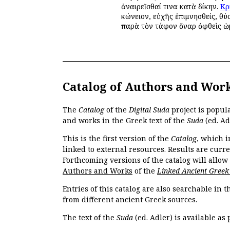
ἀναιρεῖσθαί τινα κατὰ δίκην.
Κρ
κώνειον, εὐχῆς ἐπιμνησθείς, θύ
παρὰ τὸν τάφον ὄναρ ὀφθεὶς ὡμ
Catalog of Authors and Wor
The
Catalog
of the
Digital Suda
project is popul
and works in the Greek text of the
Suda
(ed. Ad
This is the first version of the
Catalog
, which i
linked to external resources. Results are curr
Forthcoming versions of the catalog will allow
Authors and Works
of the
Linked Ancient Greek
Entries of this catalog are also searchable in 
from different ancient Greek sources.
The text of the
Suda
(ed. Adler) is available as 