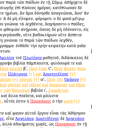
όνον παρὰ τῶν παίδων ἐν τῇ Σάμῳ. ἀπήρχετο δὲ
ματωγῆς ἐπὶ πλείους ἡμέρας. κατέπλωσαν δὲ
σατε ἡμέων, ἂν ἄρα δύνησθε ἀναγνῶναι, ἅσσ’ ἂν
ν· ἃ δὲ μὴ εἵλομεν, φέρομεν. οἱ δὲ φασὶ μέτρῳ
ν γνῶναι τὰ λεχθέντα, διηγήσαντο οἱ παῖδες,
ῶν φθειρῶν ἀνῄρουν, ὅσους δὲ μὴ ἐδύναντο, εἰς
 ἐκγεγάασθε, οὔτε βαθυκλήρων οὔτε ἄσπετα
μὴ γνῶναι τὸ παρὰ τῶν παίδων λεχθέν,
πίγραμμα· ἐνθάδε τὴν ἱερὴν κεφαλὴν κατὰ γαῖα
άντων.
]
Ἀμελίου
τοῦ
Πλωτίνου
μαθητοῦ, διδάσκαλος δὲ
ἔγραψε βιβλία πάμπλειστα, φιλόσοφά τε καὶ
Περὶ
ἀρχῶν
βʹ,
Περὶ
ὕλης
Ϛʹ,
Περὶ
ψυχῆς
πρὸς
τὴν
Πλάτωνος
[+]
καὶ
Ἀριστοτέλους
[+]
τιανῶν
[+]
λόγους
[+]
ιεʹ,
Περὶ
τῆς
Ὁμήρου
[+]
Περὶ
γένους
καὶ
εἴδους
καὶ
διαφορᾶς
καὶ
ἰδίου
ας
τῶν
βασιλέων
βιβλία ιʹ,
Συμμίκτων
, καὶ ἄλλα πλεῖστα, καὶ μάλιστα
ς
. οὗτός ἐστιν ὁ
Πορφύριος
ὁ τὴν
κατὰ
[+]
]
τε καί φασιν αὐτοῦ ἔργον εἶναι τὰς Ἀθήνησιν
ος
, εἶτα
Ἀρχελάου
.
Ἀριστόξενος
δὲ
Ἀρχελάου
α, ἀλλὰ ἀδικήματος χωρίς, ὡς
Πορφύριος
ἐν τῇ