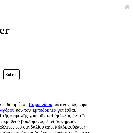
er
σατο δὲ πρώτου
Παρμενίδου
, οὗτινος, ὥς φησι
αγόρου
υἱοῦ τὸν
Ἐμπεδοκλέα
γενέσθαι.
πὶ τῆς κεφαλῆς χρυσοῦν καὶ ἀμύκλας ἐν τοῖς
 περὶ θεοῦ βουλόμενος. ἐπεὶ δὲ γηραιὸς
πώλετο, τοῦ σανδαλίου αὐτοῦ ἐκβρασθέντος
ελάσαι αὐτὸν δορὰς ὄνων περιθέντα τῇ πόλει.