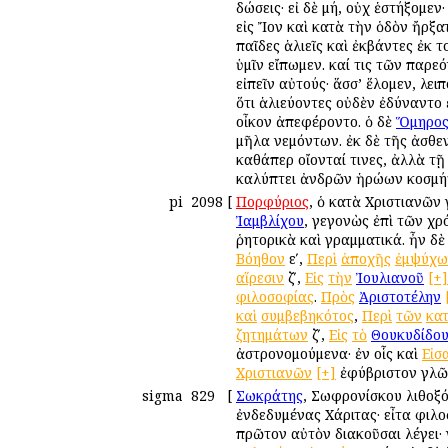
δώσεις· εἰ δὲ μή, οὐχ ἑστήξομε
εἰς Ἴον καὶ κατὰ τὴν ὁδὸν ἤρξ
παῖδες ἁλιεῖς καὶ ἐκβάντες ἐκ 
ὑμῖν εἴπωμεν. καί τις τῶν παρεό
εἰπεῖν αὐτούς· ἅσσ’ ἕλομεν, λε
ὅτι ἁλιεύοντες οὐδὲν ἐδύναντο 
οἶκον ἀπεφέροντο. ὁ δὲ
Ὅμηρο
μῆλα νεμόντων. ἐκ δὲ τῆς ἀσθε
καθάπερ οἴονταί τινες, ἀλλὰ τῇ
καλύπτει ἀνδρῶν ἡρώων κοσμή
pi
2098
[
Πορφύριος
, ὁ κατὰ Χριστιανῶν
Ἰαμβλίχου
, γεγονὼς ἐπὶ τῶν χ
ῥητορικὰ καὶ γραμματικά. ἦν δὲ
Βόηθον
εʹ,
Περὶ
ἀποχῆς
ἐμψύχω
αἵρεσιν
ζʹ,
Εἰς
τὴν
Ἰουλιανοῦ
[+]
φιλοσοφίας
.
Πρὸς
Ἀριστοτέλην
καὶ
συμβεβηκότος
,
Περὶ
τῶν
κα
ζητημάτων
ζʹ,
Εἰς
τὸ
Θουκυδίδο
ἀστρονομούμενα· ἐν οἷς καὶ
Εἰσ
Χριστιανῶν
[+]
ἐφύβριστον γλῶ
sigma
829
[
Σωκράτης
, Σωφρονίσκου λιθοξό
ἐνδεδυμένας Χάριτας· εἶτα φιλ
πρῶτον αὐτὸν διακοῦσαι λέγει· 