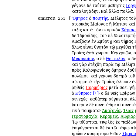
γέγονε δὲ τούτου μαθητὴς
Γοργ
καταλογάδην, καὶ ἄλλα πολλά.
omicron
251
[
Ὅμηρος
ὁ
ποιητής
, Μέλητος το
ἱστορικὸς Μαίονος ἢ Μητίου καὶ
τάξις κατὰ τὸν ἱστορικὸν
Χάρακ
δὲ Ἰδμονίδης, τοῦ δὲ Φιλοτερπή
Ἀμαζόσιν ἐν Σμύρνῃ καὶ γήμας 
ὅλως εἶναι θνητὸν τῷ μεγέθει τ
Τροίας ἀπὸ χωρίου Κεγχρεῶν, ο
Μυκηναῖον
, οἱ δὲ
Θετταλόν
, οἱ δ
καὶ γὰρ ἐτέχθη παρὰ τῷ Μέλητ
πρὸς Κολοφωνίους ὅμηρον δοθῆν
πολέμου. καὶ γέγονε δὲ πρὸ το
αὕτη μετὰ τὴν Τροίας ἅλωσιν ἐν
ῥηθεὶς
Πορφύριος
μετὰ σοεʹ. γή
ὁ
Κύπριος
[+]
· οἱ δὲ υἱεῖς Ἐρί
συνεχές, καθάπερ σύγκειται, ἀ
ὕστερον δὲ συνετέθη καὶ συνετ
τινὰ ποιήματα·
Ἀμαζονία
,
Ἰλιὰς
Γερανομαχία
,
Κεραμεῖς
,
Ἀμφιαρ
Ἴῳ τέθαπται, τυφλὸς ἐκ παίδων 
ἐπιγέγραπται δὲ ἐν τῷ τάφῳ αὐ
ἡρώων κοσμήτορα θεῖον
Ὅμηρο