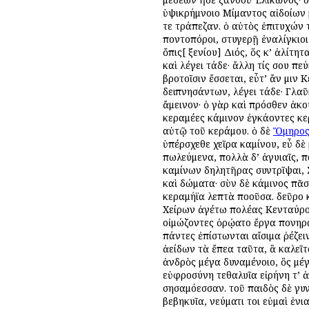
ὑψικρήμνοιο Μίμαντος αἰδοίων 
τε τράπεζαν. ὁ αὐτὸς ἐπιτυχών τ
ποντοπόροι, στυγερῇ ἐναλίγκιοι
ὄπις[ ξενίου] Διός, ὅς κ’ ἀλίτη
καὶ λέγει τάδε· ἄλλη τίς σου π
βροτοῖσιν ἔσσεται, εὖτ’ ἄν μιν
δειπνησάντων, λέγει τάδε· Γλαῦ
ἄμεινον· ὁ γὰρ καὶ πρόσθεν ἀκο
κεραμέες κάμινον ἐγκάοντες κε
αὐτῷ τοῦ κεράμου. ὁ δὲ
Ὅμηρο
ὑπέρσχεθε χεῖρα καμίνου, εὖ δὲ
πωλεύμενα, πολλὰ δ’ ἀγυιαῖς, π
καμίνων δηλητῆρας συντρῖψαι, 
καὶ δώματα· σὺν δὲ κάμινος πᾶ
κεραμήϊα λεπτὰ ποοῦσα. δεῦρο κ
Χείρων ἀγέτω πολέας Κενταύρους
οἰμώζοντες ὁρῴατο ἔργα πονηρά
πάντες ἐπίστωνται αἴσιμα ῥέζε
ἀείδων τὰ ἔπεα ταῦτα, ἃ καλεῖ
ἀνδρὸς μέγα δυναμένοιο, ὃς μέγ
εὐφροσύνη τεθαλυῖα εἰρήνη τ’ ἀ
σησαμόεσσαν. τοῦ παιδὸς δὲ γυν
βεβηκυῖα, νεύματι τοι εὐμαὶ ἐνι