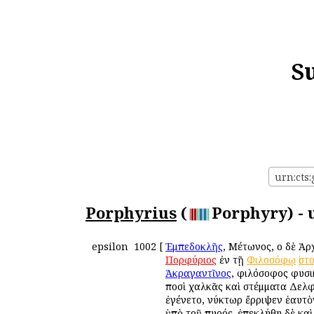
S
urn:cts:
Porphyrius
(
Porphyry) - 
epsilon
1002
[
Ἐμπεδοκλῆς
, Μέτωνος, οἱ δὲ Ἀ
Πορφύριος
ἐν τῇ
Φιλοσόφῳ
ἱστ
Ἀκραγαντῖνος
, φιλόσοφος φυσι
ποσὶ χαλκᾶς καὶ στέμματα Δελφι
ἐγένετο, νύκτωρ ἔρριψεν ἑαυτὸ
ὑπὸ τοῦ πυρός. ἐπεκλήθη δὲ κα