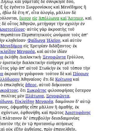
 Δηλίῳ. καὶ γαμεταῖς δὲ συνῴκησε δύο,
, ἐξ ἧς ἐγένετο Σωφρονίσκος καὶ Μενέδημος ἢ
 ἐβίω δὲ ἔτη πʹ, εἶτα ἀλογίᾳ, μᾶλλον δὲ
βούλονται,
ὕμνον
εἰς
Ἀπόλλωνα
καὶ
Ἄρτεμιν
, καὶ
ος δὲ οὗτος Ἀθηνῶν, μετήγαγε τὴν σχολὴν ἐν
Ἀριστοτέλους
· αὐτὸς γὰρ ἀκροατὴς τοῦ
ν περιπάτου Περιπατητικοὺς ὠνόμασε τοὺς ἀπ’
κὴν κληθεῖσαν·
Φαίδωνα
Ἠλεῖον
, καὶ αὐτὸν
,
Μενεδήμου
εἰς Ἐρετρίαν διδάξαντος· ἐκ
ὐκλείδην
Μεγαρέα
, καὶ αὐτὸν ἰδίαν
ου
ἐκλήθη Διαλεκτική·
Ξενοφῶντα
Γρύλλου,
ὴν ἐριστικὴν διαλεκτικὴν εἰσήγαγε μετὰ
οὗτος γὰρ ἀπ’ αὐτοῦ Στωϊκὴν ἐκ τοῦ τόπου τὴν
ου
ἀκροατὴν γράφουσι· τούτου δὲ καὶ
Πύρρων
λλόδωρον
Ἀθηναίους· ἔτι δὲ
Κρίτωνα
καὶ
 ὁ ἐπικληθεὶς
ἄθεος
, αὐτοῦ διήκουσεν·
ωκράτους
. ὅτι
Σωκράτης
φιλοσοφήσας ὕστερον
ς πολίτας μὲν
Πλάτωνα
,
Ξενοφῶντα
,
ίδωνα
,
Εὐκλείδην
Μεγαρέα
. δαιμόνιον δ’ αὐτῷ
ωνος, ὀψιμαθής εἶπε μᾶλλον ἢ ἀμαθής. ἐκ
ν σχόντων, ἐφθονήθη. καὶ πρῶτος
Ἀριστοφάνης
 πλάτανον δι’ ὑπερβολὴν δεισιδαιμονίας
 ἑαυτὸν τῆς ἐν τῷ πρυτανείῳ σιτήσεως
καὶ οὐκ ἐξῆν ἀχθείσης, πρὶν ἐπανελθεῖν,