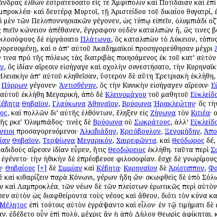
 ἄνδρας ἐλθὼν ἐστρατεύσατο εἴς τε Ἀμφίπολιν καὶ Ποτίδαιαν καὶ ἐπὶ
μπροκλέα· καὶ δευτέρᾳ Μυρτοῖ, τῇ Ἀριστείδου τοῦ δικαίου θυγατρί
πὶ μὲν τῶν Πελοποννησιακῶν γέγονεν, ὡς τύπῳ εἰπεῖν, ὀλυμπιάδι οζʹ,
 πιεῖν κώνειον ἀπέθανεν, ἔγγραφον οὐδὲν καταλιπὼν ἤ, ὥς τινες 
φιλοσόφους δὲ εἰργάσατο
Πλάτωνα
, ὃς καταλιπὼν τὸ Λύκειον, τόπ
ορευομένῃ, καὶ οἱ ἀπ’ αὐτοῦ Ἀκαδημαϊκοὶ προσηγορεύθησαν μέχρι
 τινα πρὸ τῆς πόλεως τὰς διατριβὰς ποιησάμενος ἐκ τοῦ κατ’ αὐτὸ
ον
, ὃς ἰδίαν αἵρεσιν εἰσήγαγε καὶ σχολὴν συνεστήσατο, τὴν Κυρηναϊ
Ἠλειακὴν ἀπ’ αὐτοῦ κληθεῖσαν, ὕστερον δὲ αὕτη Ἐρετριακὴ ἐκλήθη
ὁ
Πύρρων
γέγονεν·
Ἀντισθένην
, ὃς τὴν Κυνικὴν εἰσήγαγεν αἵρεσιν·
Ε
 αὐτοῦ ἐκλήθη Μεγαρική, ἀπὸ δὲ
Κλεινομάχου
τοῦ μαθητοῦ
Εὐκλείδ
Κέβητα
Θηβαῖον
,
Γλαύκωνα
Ἀθηναῖον
,
Βρύσωνα
Ἡρακλεώτην
· ὃς τ
ος
, καὶ πολλῶν δι’ αὐτῆς ἐλθόντων, ἔληξεν εἰς
Ζήνωνα
τὸν
Κιτιέα
· 
ῆς ρκεʹ Ὀλυμπιάδος· τινὲς δὲ
Βρύσωνα
οὐ
Σωκράτους
, ἀλλ’
Εὐκλείδ
ειοι
προσαγορευόμενοι·
Ἀλκιβιάδην
,
Κριτόβουλον
,
Ξενομήδην
,
Ἀπο
ίαν
Θηβαῖον
,
Τερψίωνα
Μεγαρικόν
,
Χαιρεφῶντα
. καὶ
Θεόδωρος
δέ,
διδοὺς αἵρεσιν ἰδίαν εὗρεν, ἥτις
Θεοδώρειος
ἐκλήθη. ταῦτα περὶ
Σ
ἐγένετο· τὴν ἠθικὴν δὲ ἐπρέσβευσε φιλοσοφίαν. ἔσχε δὲ γνωρίμου
ν
·
Θηβαίους
[+]
δὲ
Σιμμίαν
καὶ
Κέβητα
·
Κυρηναῖον
δὲ
Ἀρίστιππον
,
Φα
ὲ καὶ κιθαρίζειν παρὰ Κόνωνι, γέρων ἤδη ὤν· σκωφθεὶς δὲ ὑπὸ Σόλ
ν καὶ Λαμπροκλέα. τῶν νέων δὲ τῶν πλείστων ἐρωτικῶς περὶ αὐτὸ
 αὐτὸν ὡς διαφθείροντα τοὺς νέους καὶ ἄθεον, διότι τὸν κύνα καὶ
Μέλητος
ἐπὶ τούτοις αὐτὸν ἐγράψαντο καὶ εἷλον· ἐν τῷ τιμήματι δὲ
αν. ἐδέδετο οὖν ἐπὶ πολύ, μέχρις ἂν ἡ ἀπὸ Δήλου Θεωρὶς ἀφίκηται. 