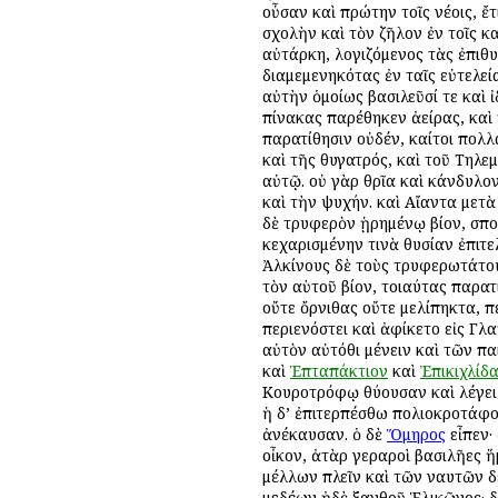
οὖσαν καὶ πρώτην τοῖς νέοις, 
σχολὴν καὶ τὸν ζῆλον ἐν τοῖς κ
αὐτάρκη, λογιζόμενος τὰς ἐπιθυ
διαμεμενηκότας ἐν ταῖς εὐτελεί
αὐτὴν ὁμοίως βασιλεῦσί τε καὶ 
πίνακας παρέθηκεν ἀείρας, καὶ
παρατίθησιν οὐδέν, καίτοι πολλ
καὶ τῆς θυγατρός, καὶ τοῦ Τηλε
αὐτῷ. οὐ γὰρ θρῖα καὶ κάνδυλον
καὶ τὴν ψυχήν. καὶ Αἴαντα μετὰ
δὲ τρυφερὸν ᾑρημένῳ βίον, σπο
κεχαρισμένην τινὰ θυσίαν ἐπιτελ
Ἀλκίνους δὲ τοὺς τρυφερωτάτου
τὸν αὑτοῦ βίον, τοιαύτας παρατ
οὔτε ὄρνιθας οὔτε μελίπηκτα, π
περιενόστει καὶ ἀφίκετο εἰς Γλ
αὐτὸν αὐτόθι μένειν καὶ τῶν πα
καὶ
Ἑπταπάκτιον
καὶ
Ἐπικιχλίδ
Κουροτρόφῳ θύουσαν καὶ λέγει 
ἡ δ’ ἐπιτερπέσθω πολιοκροτάφοι
ἀνέκαυσαν. ὁ δὲ
Ὅμηρος
εἶπεν·
οἶκον, ἀτὰρ γεραροὶ βασιλῆες ἥ
μέλλων πλεῖν καὶ τῶν ναυτῶν δ
μεδέων ἠδὲ ξανθοῦ Ἑλικῶνος· δὸ