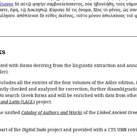
ίτωνος
δὲ αὐτῷ φυγὴν συμβουλεύσαντος, οὐκ ἠβουλήθη, τοὺς νόμους
σατε, ἔφη, τῷ Ἀσκληπιῷ. Κύρσας δέ τις ὄνομα, Χῖος τὸ γένος, ὡς σ
ίλησεν. ἀπέπλευσε δὲ εὐθὺς ἐκεῖνος, τοῦτο μόνον ἀπολαύσας τοῦ 
ks
ated with forms deriving from the linguistic extraction and ann
ler).
ncludes all the entries of the four volumes of the Adler edition
ently checked and analyzed for correction, further disambiguatio
 to search Greek forms and will be enriched with data from othe
 and Latin
(LAGL)
project.
the unified
Catalog of Authors and Works
of the
Linked Ancient Gree
part of the
Digital Suda
project and provided with a CTS URN retri