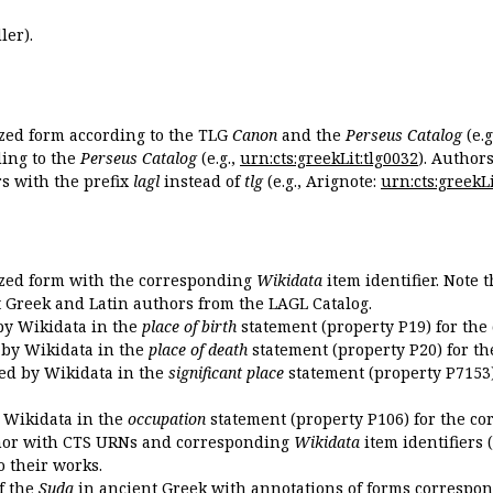
ler).
ized form according to the TLG
Canon
and the
Perseus Catalog
(e.g
ing to the
Perseus Catalog
(e.g.,
urn:cts:greekLit:tlg0032
). Author
 with the prefix
lagl
instead of
tlg
(e.g., Arignote:
urn:cts:greekLi
ized form with the corresponding
Wikidata
item identifier. Note 
ent Greek and Latin authors from the LAGL Catalog.
 by Wikidata in the
place of birth
statement (property P19) for the
d by Wikidata in the
place of death
statement (property P20) for th
ded by Wikidata in the
significant place
statement (property P7153)
y Wikidata in the
occupation
statement (property P106) for the co
uthor with CTS URNs and corresponding
Wikidata
item identifiers (
o their works.
of the
Suda
in ancient Greek with annotations of forms correspon