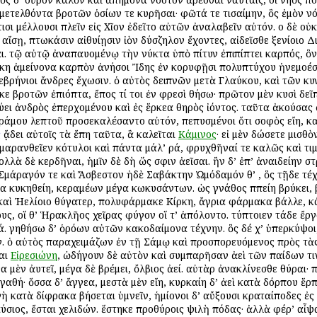
μετελθόντα βροτῶν ὁσίων τε κυρῆσαι· φῶτά τε τισαίμην, ὃς ἐμὸν 
ισι μέλλουσι πλεῖν εἰς Χῖον ἐδεῖτο αὐτῶν ἀναλαβεῖν αὐτόν. οἱ δὲ οὐ
 αἴσῃ, πτωκάσιν αἰθυίῃσιν ἰὸν δύσζηλον ἔχοντες, αἰδεῖσθε ξενίοιο 
ται. τῷ αὐτῷ ἀναπαυομένῳ τὴν νύκτα ὑπὸ πίτυν ἐπιπίπτει καρπός, ὃν
εύκη ἀμείνονα καρπὸν ἀνήσοι Ἴδης ἐν κορυφῇσι πολυπτύχου ἠνεμοέσσ
 Κεβρήνιοι ἄνδρες ἔχωσιν. ὁ αὐτὸς δειπνῶν μετὰ Γλαύκου, καὶ τῶν 
κε βροτῶν ἐπιόπτα, ἔπος τί τοι ἐν φρεσὶ θήσω· πρῶτον μὲν κυσὶ δεῖ
ύει ἀνδρὸς ἐπερχομένου καὶ ἐς ἕρκεα θηρὸς ἰόντος. ταῦτα ἀκούσας
ράμου λεπτοῦ προσεκαλέσαντο αὐτόν, πεπυσμένοι ὅτι σοφὸς εἴη, καὶ
ς
ᾄδει αὐτοῖς τὰ ἔπη ταῦτα, ἃ καλεῖται
Κάμινος
· εἰ μὲν δώσετε μισθὸ
 μαρανθεῖεν κότυλοι καὶ πάντα μάλ’ ἱρά, φρυχθῆναί τε καλῶς καὶ τι
ολλὰ δὲ κερδῆναι, ἡμῖν δὲ δὴ ὥς σφιν ἀεῖσαι. ἢν δ’ ἐπ’ ἀναιδείην 
Σμάραγόν τε καὶ Ἄσβεστον ἠδὲ Σαβάκτην Ὠμόδαμόν θ’ , ὃς τῇδε τέχ
σα κυκηθείη, κεραμέων μέγα κωκυσάντων. ὡς γνάθος ἱππείη βρύκει, 
αὶ Ἠελίοιο θύγατερ, πολυφάρμακε Κίρκη, ἄγρια φάρμακα βάλλε, κάκ
, οἵ θ’ Ἡρακλῆος χεῖρας φύγον οἵ τ’ ἀπόλοντο. τύπτοιεν τάδε ἔργα
. γηθήσω δ’ ὁρόων αὐτῶν κακοδαίμονα τέχνην. ὃς δέ χ’ ὑπερκύψοι
ιν. ὁ αὐτὸς παραχειμάζων ἐν τῇ Σάμῳ καὶ προσπορευόμενος πρὸς τὰ
ται
Εἰρεσιώνη
, ὡδήγουν δὲ αὐτὸν καὶ συμπαρῆσαν ἀεὶ τῶν παίδων τ
α μὲν ἀυτεῖ, μέγα δὲ βρέμει, ὄλβιος ἀεί. αὐτὰρ ἀνακλίνεσθε θύραι· 
γαθή· ὅσσα δ’ ἄγγεα, μεστὰ μὲν εἴη, κυρκαίη δ’ ἀεὶ κατὰ δόρπου ἕρ
ὴ κατὰ δίφρακα βήσεται ὑμνεῖν, ἡμίονοι δ’ αὔξουσι κραταίποδες ἐς 
αύσιος, ἔσται χελιδών. ἕστηκε προθύροις ψιλὴ πόδας· ἀλλὰ φέρ’ αἶψα