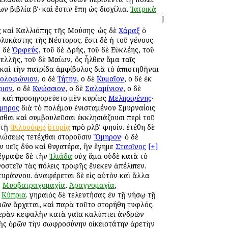
ν βιβλία βʹ· καὶ ἔστιν ἔπη ὡς δισχίλια.
Ἰατρικὰ
]
ς καὶ Καλλιόπης τῆς Μούσης· ὡς δὲ
Χάραξ
ὁ
λυκάστης τῆς Νέστορος. ἔστι δὲ ἡ τοῦ γένους
ῦ δὲ
Ὀρφεύς
, τοῦ δὲ Δρής, τοῦ δὲ Εὐκλέης, τοῦ
ελλῆς, τοῦ δὲ Μαίων, ὃς ἦλθεν ἅμα ταῖς
ὲ καὶ τὴν πατρίδα ἀμφίβολος διὰ τὸ ἀπιστηθῆναι
ολοφώνιον
, οἱ δὲ
Ἰήτην
, οἱ δὲ
Κυμαῖον
, οἱ δὲ ἐκ
ριον
, οἱ δὲ
Κνώσσιον
, οἱ δὲ
Σαλαμίνιον
, οἱ δὲ
. καὶ προσηγορεύετο μὲν κυρίως
Μελησιγένης
·
μηρος
διὰ τὸ πολέμου ἐνισταμένου Σμυρναίοις
θαι καὶ συμβουλεῦσαι ἐκκλησιάζουσι περὶ τοῦ
 τῇ
Φιλοσόφῳ
ἱστορίᾳ
πρὸ ρλβʹ φησίν. ἐτέθη δὲ
ἁλώσεως τετέχθαι ἱστοροῦσιν
Ὅμηρον
· ὁ δὲ
 υἱεῖς δύο καὶ θυγατέρα, ἣν ἔγημε
Στασῖνος
[+]
 ἔγραψε δὲ τὴν
Ἰλιάδα
οὐχ ἅμα οὐδὲ κατὰ τὸ
οστεῖν τὰς πόλεις τροφῆς ἕνεκεν ἀπέλιπεν.
υράννου. ἀναφέρεται δὲ εἰς αὐτὸν καὶ ἄλλα
,
Μυοβατραχομαχία
,
Ἀραχνομαχία
,
,
Κύπρια
. γηραιὸς δὲ τελευτήσας ἐν τῇ νήσῳ τῇ
μῶν ἄρχεται, καὶ παρὰ τοῦτο ἱστορήθη τυφλός.
 ἱερὰν κεφαλὴν κατὰ γαῖα καλύπτει ἀνδρῶν
τὴς ὁρῶν τὴν σωφροσύνην οἰκειοτάτην ἀρετὴν