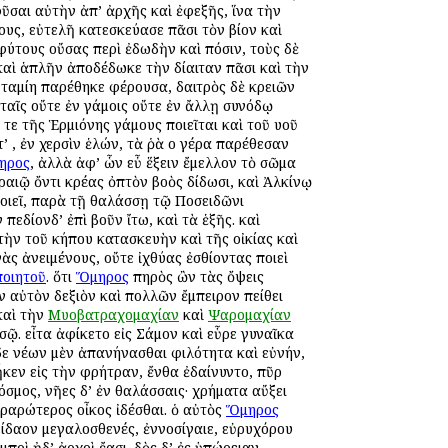
ῦσαι αὐτὴν ἀπ’ ἀρχῆς καὶ ἐφεξῆς, ἵνα τὴν
λους, εὐτελῆ κατεσκεύασε πᾶσι τὸν βίον καὶ
μφύτους οὔσας περὶ ἐδωδὴν καὶ πόσιν, τοὺς δὲ
 καὶ ἁπλῆν ἀποδέδωκε τὴν δίαιταν πᾶσι καὶ τὴν
η ταμίη παρέθηκε φέρουσα, δαιτρὸς δὲ κρειῶν
ταῖς οὔτε ἐν γάμοις οὔτε ἐν ἄλλῃ συνόδῳ
ε τῆς Ἑρμιόνης γάμους ποιεῖται καὶ τοῦ υἱοῦ
 , ἐν χερσὶν ἑλών, τὰ ῥὰ οἱ γέρα παρέθεσαν
ηρος
, ἀλλὰ ἀφ’ ὧν εὖ ἕξειν ἔμελλον τὸ σῶμα
ραιῷ ὄντι κρέας ὀπτὸν βοὸς δίδωσι, καὶ Ἀλκίνῳ
οιεῖ, παρὰ τῇ θαλάσσῃ τῷ Ποσειδῶνι
πεδίονδ’ ἐπὶ βοῦν ἴτω, καὶ τὰ ἑξῆς. καὶ
ὴν τοῦ κήπου κατασκευὴν καὶ τῆς οἰκίας καὶ
ὰς ἀνειμένους, οὔτε ἰχθύας ἐσθίοντας ποιεὶ
ποιητοῦ
. ὅτι
Ὅμηρος
πηρὸς ὢν τὰς ὄψεις
ὼν αὐτὸν δεξιὸν καὶ πολλῶν ἔμπειρον πείθει
αὶ τὴν
Μυοβατραχομαχίαν
καὶ
Ψαρομαχίαν
ῷ. εἶτα ἀφίκετο εἰς Σάμον καὶ εὗρε γυναῖκα
δε νέων μὲν ἀπανήνασθαι φιλότητα καὶ εὐνήν,
ἧκεν εἰς τὴν φρήτραν, ἔνθα ἐδαίνυντο, πῦρ
όσμος, νῆες δ’ ἐν θαλάσσαις· χρήματα αὔξει
εραρώτερος οἶκος ἰδέσθαι. ὁ αὐτὸς
Ὅμηρος
είδαον μεγαλοσθενές, ἐννοσίγαιε, εὐρυχόρου
ποὶ ἠδ’ ἀρχοὶ ἔασι. δὸς δ’ ἐς ὑπώρειαν