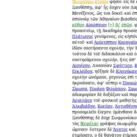
Φιλοσόφῳ
ἱστορίᾳ
φησίν. εἰς δὲ
Ξανθίππῃ, ἀφ’ ἧς ἔσχεν υἱὸν Λα
Μενέξενος, ὥς τισι δοκεῖ. καὶ ἐ
ἀπονοίᾳ τῶν Ἀθηναίων βιασθεὶς
μῦθον
Αἰσώπειον
[+]
δι’
ἐπῶν
. 
προαστείῳ, τῇ Ἀκαδημίᾳ προσαγ
Πλάτωνος
γενόμενος, εἰς κῆπόν
αὐτοῦ· καὶ
Ἀρίστιππον
Κυρηναῖ
ἰδίαν συστήσαντα σχολήν, τὴν 
τούτου δὲ τοῦ διδασκάλου καὶ 
συστησάμενον σχολήν, ἥτις ἀπ’
Αἰσχίνην
, Λυσανίαν
Σφήττιον
,
Εὐκλείδου
, ηὔξησε δὲ
Κλεινόμαχ
σχολὴν ὠνόμασε, γεγονὼς ἐπὶ τ
ἠκροάσατο, ἀφ’ οὗπερ οἱ
Πυρρών
Σίμωνα
,
Εὐμάρη
Φιλιάσιον
,
Σιμμ
ἀδιαφορίαν δὲ δοξάζων καὶ παρα
Ἀρχελάου
τοῦ φυσικοῦ μαθητὴς 
Ἀλκιβιάδην
,
Κριτίαν
,
Ἀντισθένη
προσομιλεῖν ἔλεγεν. ἐμάνθανε δ
Ξανθίππης δὲ ἔσχε Σωφρονίσκο
τὰς
Νεφέλας
γράψας ἐκωμῴδησεν
ὤμνυεν· ὕστερον δὲ
Ἄνυτος
καὶ
ἐτιμήσατο, οἱ δὲ θανάτου ἐτίμησ