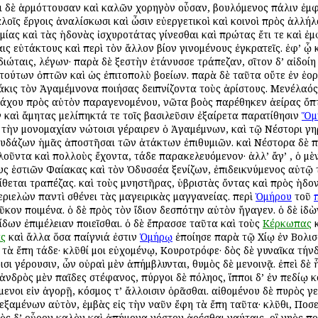
ἔτι δὲ ἁρμόττουσαν καὶ καλῶν χορηγὸν οὖσαν, βουλόμενος πάλιν ἐμφ
αλοῖς ἔργοις ἀναλίσκωσι καὶ ὦσιν εὐεργετικοὶ καὶ κοινοὶ πρὸς ἀλλή
μίας καὶ τὰς ἡδονὰς ἰσχυροτάτας γίνεσθαι καὶ πρώτας ἔτι τε καὶ ἐ
αις εὐτάκτους καὶ περὶ τὸν ἄλλον βίον γινομένους ἐγκρατεῖς. ἐφ’ ᾧ
ἰδιώταις, λέγων· παρὰ δὲ ξεστὴν ἐτάνυσσε τράπεζαν, σῖτον δ’ αἰδοί
 τούτων ὀπτῶν καὶ ὡς ἐπιτοπολὺ βοείων. παρὰ δὲ ταῦτα οὔτε ἐν ἑορ
άκις τὸν Ἀγαμέμνονα ποιήσας δειπνίζοντα τοὺς ἀρίστους. Μενέλαός τ
μάχου πρὸς αὐτὸν παραγενομένου, νῶτα βοὸς παρέθηκεν ἀείρας ὄπτ’
 καὶ ἄμητας μελίπηκτά τε τοῖς βασιλεῦσιν ἐξαίρετα παρατίθησιν
Ὅμ
 τὴν μονομαχίαν νώτοισι γέραιρεν ὁ Ἀγαμέμνων, καὶ τῷ Νέστορι γη
υδάζων ἡμᾶς ἀποστῆσαι τῶν ἀτάκτων ἐπιθυμιῶν. καὶ Νέστορα δὲ π
οῦντα καὶ πολλοὺς ἔχοντα, τάδε παρακελευόμενον· ἀλλ’ ἄγ’ , ὁ μὲν 
ς ἑστιῶν Φαίακας καὶ τὸν Ὀδυσσέα ξενίζων, ἐπιδεικνύμενος αὐτῷ τ
ίθεται τραπέζας. καὶ τοὺς μνηστῆρας, ὑβριστὰς ὄντας καὶ πρὸς ἡδον
εριελὼν παντὶ σθένει τὰς μαγειρικὰς μαγγανείας. περὶ
Ὁμήρου
τοῦ
αῦκον ποιμένα. ὁ δὲ πρὸς τὸν ἴδιον δεσπότην αὐτὸν ἤγαγεν. ὁ δὲ ἰδ
ίδων ἐπιμέλειαν ποιεῖσθαι. ὁ δὲ ἔπρασσε ταῦτα καὶ τοὺς
Κέρκωπας
κ
ας
καὶ ἄλλα ὅσα παίγνιά ἐστιν
Ὁμήρῳ
ἐποίησε παρὰ τῷ Χίῳ ἐν Βολισσ
τὰ ἔπη τάδε· κλῦθί μοι εὐχομένῳ, Κουροτρόφε· δὸς δὲ γυναῖκα τήν
σι γέρουσιν, ὧν οὐραὶ μὲν ἀπήμβλυνται, θυμὸς δὲ μενοινᾷ. ἐπεὶ δὲ 
 ἀνδρὸς μὲν παῖδες στέφανος, πύργοι δὲ πόληος, ἵπποι δ’ ἐν πεδίῳ κ
μενοι εἰν ἀγορῇ, κόσμος τ’ ἄλλοισιν ὁρᾶσθαι. αἰθομένου δὲ πυρὸς γ
εξαμένων αὐτὸν, ἐμβὰς εἰς τὴν ναῦν ἔφη τὰ ἔπη ταῦτα· κλῦθι, Ποσ
ς δ’ οὖρον καλὸν καὶ ἀπήμονα νόστον ἀρέσθαι ναύταις, οἳ νηὸς πομ