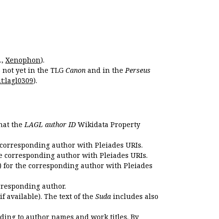
.,
Xenophon
).
s not yet in the TLG
Canon
and in the
Perseus
t:lagl0309
).
that the
LAGL author ID
Wikidata Property
 corresponding author with Pleiades URIs.
e corresponding author with Pleiades URIs.
 for the corresponding author with Pleiades
rresponding author.
if available). The text of the
Suda
includes also
ding to author names and work titles. By