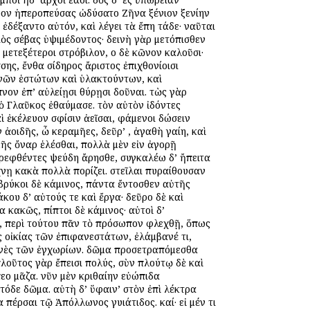
νόον ἠπεροπεύσας ὠδύσατο Ζῆνα ξένιον ξενίην
κ ἐδέξαντο αὐτόν, καὶ λέγει τὰ ἔπη τάδε· ναῦται
Διὸς σέβας ὑψιμέδοντος· δεινὴ γὰρ μετόπισθεν
 μετεξέτεροι στρόβιλον, οἱ δὲ κῶνον καλοῦσι·
ης, ἔνθα σίδηρος ἄριστος ἐπιχθονίοισι
κυνῶν ἑστώτων καὶ ὑλακτούντων, καὶ
πνον ἐπ’ αὐλείῃσι θύρῃσι δοῦναι. τὼς γὰρ
 ὁ Γλαῦκος ἐθαύμασε. τὸν αὐτὸν ἰδόντες
 ἐκέλευον σφίσιν ἀεῖσαι, φάμενοι δώσειν
ν ἀοιδῆς, ὦ κεραμῆες, δεῦρ’ , ἀγαθὴ γαίη, καὶ
μῆς ὄναρ ἑλέσθαι, πολλὰ μὲν εἰν ἀγορῇ
στρεφθέντες ψεύδη ἄρησθε, συγκαλέω δ’ ἤπειτα
νῃ κακὰ πολλὰ πορίζει. στεῖλαι πυραίθουσαν
βρύκοι δὲ κάμινος, πάντα ἔντοσθεν αὐτῆς
ου δ’ αὐτούς τε καὶ ἔργα· δεῦρο δὲ καὶ
 κακῶς, πίπτοι δὲ κάμινος· αὐτοὶ δ’
, περὶ τούτου πᾶν τὸ πρόσωπον φλεχθῇ, ὅπως
ς οἰκίας τῶν ἐπιφανεστάτων, ἐλάμβανέ τι,
ινὲς τῶν ἐγχωρίων. δῶμα προσετραπόμεσθα
πλοῦτος γὰρ ἔπεισι πολύς, σὺν πλούτῳ δὲ καὶ
πεο μᾶζα. νῦν μὲν κριθαίην εὐώπιδα
τόδε δῶμα. αὐτὴ δ’ ὕφαιν’ ἱστὸν ἐπὶ λέκτρα
 πέρσαι τῷ Ἀπόλλωνος γυιάτιδος. καί· εἰ μέν τι