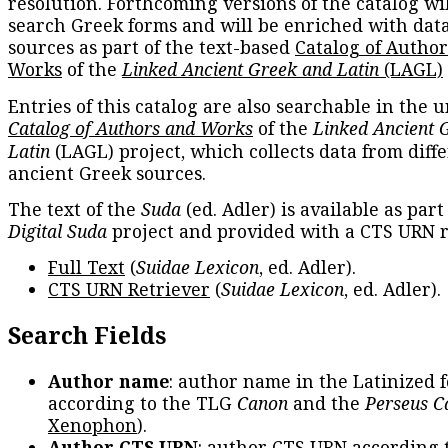
resolution. Forthcoming versions of the catalog wil
search Greek forms and will be enriched with dat
sources as part of the text-based
Catalog of Autho
Works
of the
Linked Ancient Greek and Latin
(LAGL)
Entries of this catalog are also searchable in the u
Catalog of Authors and Works
of the
Linked Ancient 
Latin
(LAGL) project, which collects data from diff
ancient Greek sources.
The text of the
Suda
(ed. Adler) is available as part
Digital Suda
project and provided with a CTS URN r
Full Text
(
Suidae Lexicon
, ed. Adler).
CTS URN Retriever
(
Suidae Lexicon
, ed. Adler).
Search Fields
Author name
: author name in the Latinized 
according to the TLG
Canon
and the
Perseus C
Xenophon
).
Author CTS URN
: author CTS URN according 