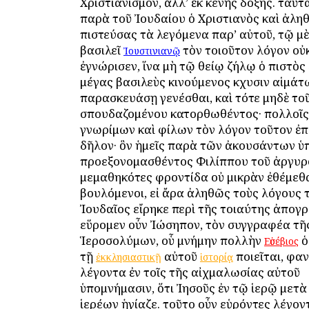
τὸν τοιοῦτον λόγον οὐ
Ἰουστινιανῷ
ἐγνώρισεν, ἵνα μὴ τῷ θείῳ ζήλῳ ὁ πιστὸς 
μέγας βασιλεὺς κινούμενος ἔκχυσιν αἱμάτ
παρασκευάσῃ γενέσθαι, καὶ τότε μηδὲ το
σπουδαζομένου κατορθωθέντος· πολλοῖς
γνωρίμων καὶ φίλων τὸν λόγον τοῦτον ἐπ
δῆλον· ὃν ἡμεῖς παρὰ τῶν ἀκουσάντων ὑ
προεξονομασθέντος Φιλίππου τοῦ ἀργυ
μεμαθηκότες φροντίδα οὐ μικρὰν ἐθέμεθ
βουλόμενοι, εἰ ἄρα ἀληθῶς τοὺς λόγους 
Ἰουδαῖος εἴρηκε περὶ τῆς τοιαύτης ἀπογ
εὕρομεν οὖν Ἰώσηπον, τὸν συγγραφέα τ
Ἱεροσολύμων, οὗ μνήμην πολλὴν
Εὐσέβιος
τῇ
αὐτοῦ
ποιεῖται, φα
ἐκκλησιαστικῇ
ἱστορίᾳ
λέγοντα ἐν τοῖς τῆς αἰχμαλωσίας αὐτοῦ
ὑπομνήμασιν, ὅτι Ἰησοῦς ἐν τῷ ἱερῷ μετὰ
ἱερέων ἡγίαζε. τοῦτο οὖν εὑρόντες λέγον