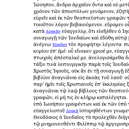
Ἰώσηπον, ἄνδρα ἀρχαῖον ὄντα καὶ οὐ μετ
χρόνον τῶν ἀποστόλων γενόμενον, ἐζητ
εὑρεῖν καὶ ἐκ τῶν θεοπνεύστων γραφῶν 
τοιοῦτον λόγον βεβαιούμενον. εὕρομεν ο
κατὰ
εὐαγγελίῳ, ὅτι εἰσῆλθεν ὁ Ἰη
Λουκᾶν
συναγωγῇ τῶν Ἰουδαίων καὶ ἐδόθη αὐτῷ β
ἀνέγνω
τὸν προφήτην λέγοντα· π
Ἠσαΐαν
κυρίου ἐπ’ ἐμέ· οὗ εἵνεκεν ἔχρισέ με, εὐαγ
πτωχοῖς ἀπέσταλκέ με. ἀνελογισάμεθα δέ,
τάξιν τινὰ λειτουργικὴν παρὰ τοῖς Ἰουδαίο
Χριστὸς Ἰησοῦς, οὐκ ἂν ἐν τῇ συναγωγῇ 
βιβλίον ἀναγνῶναι εἰς ἀκοὰς τοῦ λαοῦ· ο
παρ’ ἡμῖν τοῖς Χριστιανοῖς ἐπ’ ἐκκλησίας ἔ
ἀναγνῶναι τῷ λαῷ βίβλους τῶν θεοπνε
γραφῶν, εἰ μή τις ἐν κλήρῳ καταλέγηται. 
ὑπὸ Ἰωσήπου γραφέντων καὶ ἐκ τῶν ὑπὸ 
εὐαγγελιστοῦ
ἱστορηθέντων ἔγνωμεν
Λουκᾶ
Θεοδόσιος ὁ Ἰουδαῖος τὸ προλεχθὲν διή
τῷ μνημονευθέντι Φιλίππῳ τῷ ἀργυροπρ