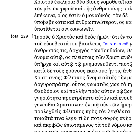
Χριστοῦ ἐκκλησία δύο βίους νομοθετεῖ κα
τὸν μὲν ὑπερφυᾶ καὶ τῆς ἀνθρωπίνης πολ
ἐπέκεινα, οἷος ἐστὶν ὁ μοναδικός· τὸν δὲ
ὑποβεβηκότα καὶ ἀνθρωπινώτερον, ὃς κα
ὑποτίθεται συγκοινωνεῖν.
iota
229
[
Ἰησοῦς ὁ Χριστὸς καὶ θεὸς ἡμῶν· ὅτι ἐν τ
τοῦ εὐσεβεστάτου βασιλέως
γέγονεν ἄνθρωπός τις, ἀρχηγὸς τῶν Ἰουδαίων, Θεοδόσιος ὄνομα αὐτῷ, ὃς πλείστοις τῶν Χριστιανῶν γνωστὸς ὑπῆρχε καὶ αὐτῷ τῷ μνημονευθέντι πιστῷ βασιλεῖ. κατὰ δὲ τοὺς χρόνους ἐκείνους ἦν τις ἄνθρωπος Χριστιανὸς( Φίλιππος ὄνομα αὐτῷ) τὴν μέθοδον ἀργυροπράτης. οὗτος γνωστῶς ἔχων τὰ πρὸς τὸν Θεοδόσιον καὶ πολλὴν πρὸς αὐτὸν σῴζων τὴν γνησιότητα προετρέπετο αὐτὸν καὶ ἐνουθέτει γενέσθαι Χριστιανόν. ἐν μιᾷ οὖν τῶν ἡμερῶν ὁ προλεχθεὶς Φίλιππος πρὸς τὸν λεχθέντα Θεοδόσιον τοιαῦτά τινα ἔλεγε· τί δή ποτε σοφὸς ἀνὴρ ὑπάρχων καὶ ἀκριβῶς ἐπιστάμενος τὰ τοῦ νόμου καὶ τῶν προφητῶν προκεκηρυγμένα τοῦ δεσπότου Χριστοῦ οὐ πιστεύεις αὐτῷ καὶ γίνῃ Χριστιανός; πέπεισμαι γὰρ περὶ σοῦ, ὅτι οὐκ ἀγνοῶν τὰ τῶν θεοπνεύστων γραφῶν προλεχθέντα περὶ τῆς περὶ τοῦ κοινοῦ ἡμῶν δεσπότου Χριστοῦ παρουσίας παραιτῇ τοῦ γενέσθαι Χριστιανός. σπεῦσον οὖν σῶσαι τὴν σεαυτοῦ ψυχήν, πιστεύων εἰς τὸν σωτῆρα καὶ κύριον ἡμῶν Ἰησοῦν Χριστόν, ἵνα μὴ ἐπιμένων τῇ ἀπιστίᾳ κρίσεως αἰωνίου ὑπεύθυνον σεαυτὸν καταστήσῃς. ταῦτα ἀκούσας ὁ Ἰουδαῖος παρὰ τοῦ Χριστιανοῦ λεγόμενα πρὸς αὐτὸν ἀπεδέξατο αὐτὸν εὐχαριστίας τε αὐτῷ τὰς διὰ λόγων προσήγαγε καὶ τοιαῦτα πρὸς αὐτὸν ἀπεκρίνατο· ἀποδέχομαι τὴν κατὰ θεόν σου ἀγάπην, ὅτι τὰ ὑπὲρ τῆς σωτηρίας τῆς ἐμῆς ψυχῆς σπουδάζων ἀγωνίζῃ Χριστιανόν με γενέσθαι προτρεπόμενος. διὸ ὡς ἐπὶ τοῦ θεοῦ τοῦ τὰ κρυπτὰ τῶν καρδιῶν ἐπισταμένου καὶ θεωροῦντος ἀδόλως καὶ ἀνυποκρίτως καὶ μετὰ πάσης ἀληθείας τοὺς πρός σε λόγους ποιήσομαι. ὅτι μὲν οὖν παραγέγονεν ὁ ὑπὸ τοῦ νόμου καὶ τῶν προφητῶν προκεκηρυγμένος Χριστός, ὁ ὑφ’ ὑμῶν τῶν Χριστιανῶν προσκυνούμενος, πεπληροφόρημαι καὶ ὁμολογῶ τεθαρρηκώς, ὡς πρὸς γνήσιόν μου φίλον, ὡς καὶ τὰ πρὸς εὐεργεσίαν μοι ἀεὶ σπουδάζοντα· ἀλλὰ ἀνθρωπίνῳ λογισμῷ κρατούμενος οὐ γίνομαι Χριστιανὸς καὶ ἐν τούτοις κα
Ἰουστινιανοῦ