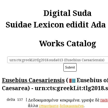
Digital Suda
Suidae Lexicon edidit Ada
Works Catalog
urn:cts:greekLit:tlg2018.suda013 (Eusebius Caesariensis)
Eusebius Caesariensis
(
Eusebius o
Caesarea) - urn:cts:greekLit:tlg2018.
delta
157
[
Δεδοκιμασμένα· κεκριμένα. ἔγραψε δὲ
Εὐσέβ
ἄλλα
.
ὑπομνήματα
δεδοκιμασμένα