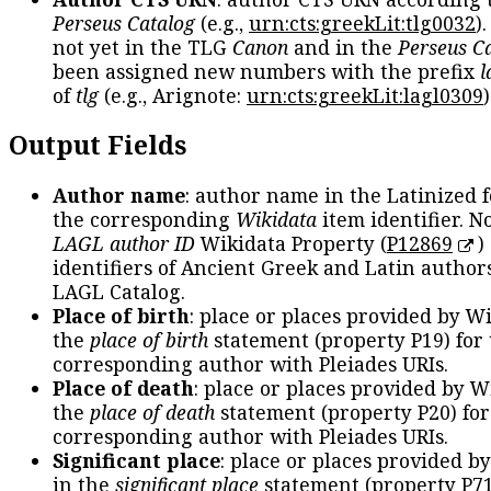
Perseus Catalog
(e.g.,
urn:cts:greekLit:tlg0032
)
not yet in the TLG
Canon
and in the
Perseus C
been assigned new numbers with the prefix
l
of
tlg
(e.g., Arignote:
urn:cts:greekLit:lagl0309
)
Output Fields
Author name
: author name in the Latinized 
the corresponding
Wikidata
item identifier. N
LAGL author ID
Wikidata Property (
P12869
)
identifiers of Ancient Greek and Latin author
LAGL Catalog.
Place of birth
: place or places provided by W
the
place of birth
statement (property P19) for
corresponding author with Pleiades URIs.
Place of death
: place or places provided by W
the
place of death
statement (property P20) for
corresponding author with Pleiades URIs.
Significant place
: place or places provided b
in the
significant place
statement (property P71