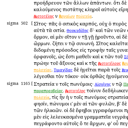
προήδρευον τῶν ἄλλων ἁπάντων. ὅτι δὲ
καλούμενος ἐπιστάτης κληροῖ αὐτοὺς εἴρ
ἐν
.
Ἀριστοτέλης
Ἀθηναίων
πολιτείᾳ
sigma
502
[
Σῖτος· πᾶς ὁ σιτικὸς καρπός, οὐχ ὁ πυρὸς
αὐτὰ τὰ σιτία.
δʹ· καὶ τῶν νεῶν
Θουκυδίδης
ὅρμον, αἱ μὲν σῖτον ἐν τῇ γῇ ᾑροῦντο, αἱ δ
ὥρμων. ζήτει ἐν τῷ συνωνή. Σῖτος καλεῖται
διδομένη πρόσοδος εἰς τροφὴν ταῖς γυναι
ὀρφανοῖς, ὡς ἔστι μαθεῖν καὶ ἐκ τῶν τοῦ
Σ
πρώην τοῦ ἄξονος καὶ ἐκ τῆς
Ἀριστοτέλους
Ἀθη
.
δὲ ἡγεῖται παρὰ τοῖς
πολιτείας
Τιμαχίδας
Ἀττ
λέγεσθαι τὸν τόκον· οὐκ ὀρθῶς ἡγούμενο
sigma
1165
[
Στρατεία ἐν τοῖς ἐπωνύμοις·
ἐν τῷ
Αἰσχίνης
Πε
.
τοίνυν δεδήλωκεν 
παραπρεσβείας
Ἀριστοτέλης
, τὶς ἦν ἡ ἐν τοῖς ἐπωνύμοις στρατεία
πολιτείᾳ
φησίν, ἐπώνυμοι ιʹ μὲν αἱ τῶν φυλῶν, βʹ δὲ 
τῶν ἡλικιῶν. οἱ δὲ ἔφηβοι ἐγγραφόμενοι 
μὲν εἰς λελευκασμένα γραμματεῖα ἐνεγράφ
ἐπεγράφοντο αὐτοῖς ὅ τε ἄρχων, ἐφ’ οὗ ἐπ