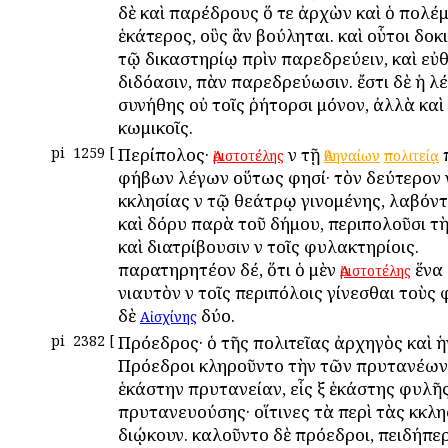
δὲ καὶ παρέδρους ὅ τε ἀρχὼν καὶ ὁ πολέ
ἑκάτερος, οὓς ἂν βούληται. καὶ οὗτοι δοκι
τῷ δικαστηρίῳ πρὶν παρεδρεύειν, καὶ εὐ
διδόασιν, ἐπὰν παρεδρεύωσιν. ἔστι δὲ ἡ λέ
συνήθης οὐ τοῖς ῥήτορσι μόνον, ἀλλὰ καὶ 
κωμικοῖς.
pi
1259
[
Περίπολος·
ἐν τῇ
Ἀριστοτέλης
Ἀθηναίων
πολιτείᾳ
ἐφήβων λέγων οὕτως φησί· τὸν δεύτερον ἐ
ἐκκλησίας ἐν τῷ θεάτρῳ γινομένης, λαβόν
καὶ δόρυ παρὰ τοῦ δήμου, περιπολοῦσι τ
καὶ διατρίβουσιν ἐν τοῖς φυλακτηρίοις.
παρατηρητέον δέ, ὅτι ὁ μὲν
ἕνα 
Ἀριστοτέλης
ἐνιαυτὸν ἐν τοῖς περιπόλοις γίνεσθαι τοὺς 
δὲ
δύο.
Αἰσχίνης
pi
2382
[
Πρόεδρος· ὁ τῆς πολιτεῖας ἀρχηγὸς καὶ 
Πρόεδροι ἐκληροῦντο τὴν τῶν πρυτανέων
ἑκάστην πρυτανείαν, εἷς ἐξ ἑκάστης φυλῆ
πρυτανευούσης· οἵτινες τὰ περὶ τὰς ἐκκλη
διῴκουν. ἐκαλοῦντο δὲ πρόεδροι, ἐπειδήπε