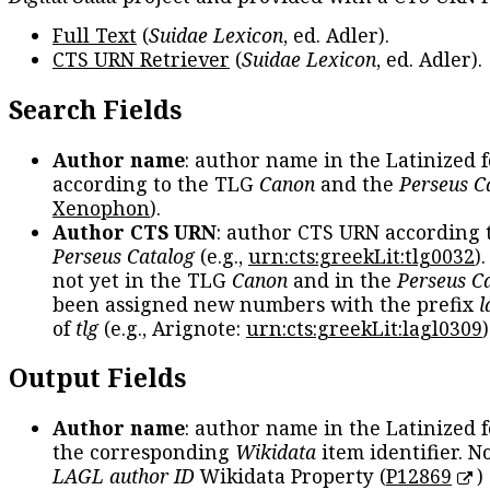
Full Text
(
Suidae Lexicon
, ed. Adler).
CTS URN Retriever
(
Suidae Lexicon
, ed. Adler).
Search Fields
Author name
: author name in the Latinized 
according to the TLG
Canon
and the
Perseus C
Xenophon
).
Author CTS URN
: author CTS URN according 
Perseus Catalog
(e.g.,
urn:cts:greekLit:tlg0032
)
not yet in the TLG
Canon
and in the
Perseus C
been assigned new numbers with the prefix
l
of
tlg
(e.g., Arignote:
urn:cts:greekLit:lagl0309
)
Output Fields
Author name
: author name in the Latinized 
the corresponding
Wikidata
item identifier. N
LAGL author ID
Wikidata Property (
P12869
)