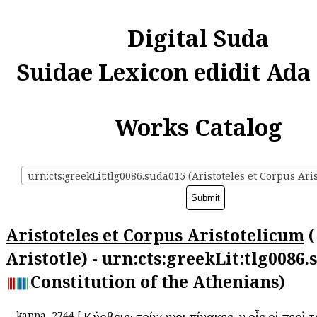
Digital Suda
Suidae Lexicon edidit Ada
Works Catalog
Aristoteles et Corpus Aristotelicum
(
Aristotle) - urn:cts:greekLit:tlg0086.
Constitution of the Athenians)
kappa
2744
[
Κύρβεις· τρίγωνοι πίνακες, ἐν οἷς οἱ περὶ