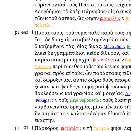
τύραννον καὶ τοὺς Πεισιστράτους ἐτείχισ
Λειψύδριον τὸ ὑπὲρ Πάρνηθος· εἰς ὃ συνῆ
τῶν ἐκ τοῦ ἄστεος, ὥς φησιν
ἐν
Ἀριστοτέλης
Ἀθ
.
πολιτείᾳ
pi
443
[
Παράστασις· τοὔ νομα πολὺ παρὰ τοῖς ῥή
ἔστι δὲ δραχμὴ καταβαλλομένη ὑπὸ τῶν
δικαζομένων τὰς ἰδίας δίκας.
Μένανδρος
Μ
ἕλκει δὲ γραμματίδιον ἐκεῖσε δίθυρον, καὶ
παράστασις μία δραχμή.
δὲ ἐν
Ἀριστοτέλης
Ἀθ
περὶ τῶν θεσμοθετῶν λέγων φησίν
Πολιτείᾳ
γραφαὶ πρὸς αὐτούς, ὧν παράστασις τίθε
καὶ δωροξενίας, ἄν τις δῶρα δοὺς ἀποφύ
ξενίαν, καὶ ψευδεγγραφῆς καὶ ψευδοκλητ
βουλεύσεως καὶ γραφίου καὶ μοιχείας.
Δη
ἐν τοῖς
τοὺς διαιτη
Φαληρεὺς
Περὶ
νομοθεσίας
λαμβάνειν τὰς δραχμάς, μίαν μὲν ἀπὸ τῆ
ἣν παράστασιν ἐκάλουν· ἑτέραν δὲ κατὰ 
ἑκάστην.
pi
521
[
Πάρεδρος·
ἐν τῇ
φησί· λα
Ἀριστοτέλης
πολιτείᾳ