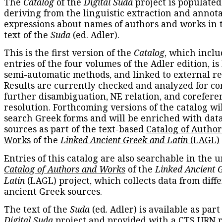
The
Catalog
of the
Digital Suda
project is populated
deriving from the linguistic extraction and annota
expressions about names of authors and works in 
text of the
Suda
(ed. Adler).
This is the first version of the
Catalog
, which inclu
entries of the four volumes of the Adler edition, is
semi-automatic methods, and linked to external re
Results are currently checked and analyzed for co
further disambiguation, NE relation, and corefere
resolution. Forthcoming versions of the catalog wil
search Greek forms and will be enriched with dat
sources as part of the text-based
Catalog of Autho
Works
of the
Linked Ancient Greek and Latin
(LAGL)
Entries of this catalog are also searchable in the u
Catalog of Authors and Works
of the
Linked Ancient 
Latin
(LAGL) project, which collects data from diff
ancient Greek sources.
The text of the
Suda
(ed. Adler) is available as part
Digital Suda
project and provided with a CTS URN r