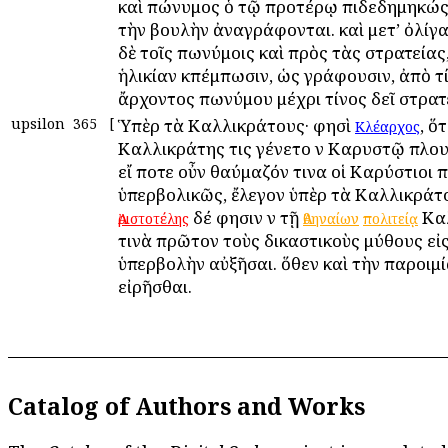
καὶ ἐπώνυμος ὁ τῷ προτέρῳ ἐπιδεδημηκώς.
τὴν βουλὴν ἀναγράφονται. καὶ μετ’ ὀλίγ
δὲ τοῖς ἐπωνύμοις καὶ πρὸς τὰς στρατείας
ἡλικίαν ἐκπέμπωσιν, ὡς γράφουσιν, ἀπὸ τ
ἄρχοντος ἐπωνύμου μέχρι τίνος δεῖ στρατ
upsilon
365
[
Ὑπὲρ τὰ Καλλικράτους· φησὶ
, ὅτ
Κλέαρχος
Καλλικράτης τις ἐγένετο ἐν Καρυστῷ πλο
εἴ ποτε οὖν ἐθαύμαζόν τινα οἱ Καρύστιοι ἐ
ὑπερβολικῶς, ἔλεγον ὑπὲρ τὰ Καλλικράτ
δέ φησιν ἐν τῇ
Κα
Ἀριστοτέλης
Ἀθηναίων
πολιτείᾳ
τινὰ πρῶτον τοὺς δικαστικοὺς μύθους εἰ
ὑπερβολὴν αὐξῆσαι. ὅθεν καὶ τὴν παροιμ
εἰρῆσθαι.
Catalog of Authors and Works