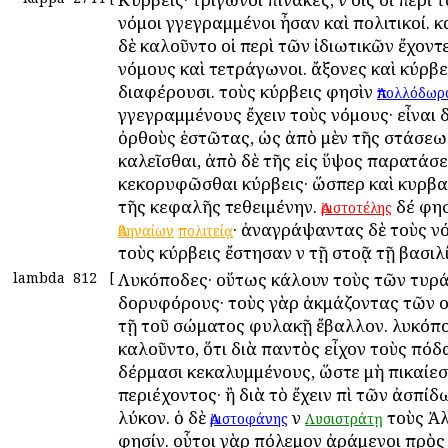
νόμοι ἐγγεγραμμένοι ἦσαν καὶ πολιτικοί. κ
δὲ ἐκαλοῦντο οἱ περὶ τῶν ἰδιωτικῶν ἔχοντ
νόμους καὶ τετράγωνοι. ἄξονες καὶ κύρβε
διαφέρουσι. τοὺς κύρβεις φησὶν
Ἀπολλόδωρ
ἐγγεγραμμένους ἔχειν τοὺς νόμους· εἶναι 
ὀρθοὺς ἑστῶτας, ὡς ἀπὸ μὲν τῆς στάσεω
καλεῖσθαι, ἀπὸ δὲ τῆς εἰς ὕψος παρατάσε
κεκορυφῶσθαι κύρβεις· ὥσπερ καὶ κυρβασ
τῆς κεφαλῆς τεθειμένην.
δέ φησι
Ἀριστοτέλης
· ἀναγράψαντας δὲ τοὺς νό
Ἀθηναίων
πολιτείᾳ
τοὺς κύρβεις ἔστησαν ἐν τῇ στοᾷ τῇ βασιλί
lambda
812
[
Λυκόποδες· οὕτως ἐκάλουν τοὺς τῶν τυρ
δορυφόρους· τοὺς γὰρ ἀκμάζοντας τῶν οἰ
τῇ τοῦ σώματος φυλακῇ ἔβαλλον. λυκόπο
ἐκαλοῦντο, ὅτι διὰ παντὸς εἶχον τοὺς πό
δέρμασι κεκαλυμμένους, ὥστε μὴ ἐπικαίεσθ
περιέχοντος· ἢ διὰ τὸ ἔχειν ἐπὶ τῶν ἀσπίδ
λύκον. ὁ δὲ
ἐν
τοὺς Ἀλ
Ἀριστοφάνης
Λυσιστράτῃ
φησίν. οὗτοι γὰρ πόλεμον ἀράμενοι πρὸς