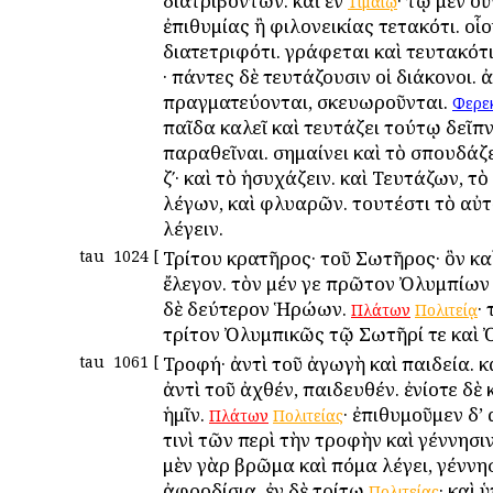
διατριβόντων. καὶ ἐν
· τῷ μὲν οὖ
Τιμαίῳ
ἐπιθυμίας ἢ φιλονεικίας τετακότι. οἷο
διατετριφότι. γράφεται καὶ τευτακότ
· πάντες δὲ τευτάζουσιν οἱ διάκονοι. ἀ
πραγματεύονται, σκευωροῦνται.
Φερε
παῖδα καλεῖ καὶ τευτάζει τούτῳ δεῖπ
παραθεῖναι. σημαίνει καὶ τὸ σπουδάζ
ζʹ· καὶ τὸ ἡσυχάζειν. καὶ Τευτάζων, τὸ
λέγων, καὶ φλυαρῶν. τουτέστι τὸ αὐτ
λέγειν.
tau
1024
[
Τρίτου κρατῆρος· τοῦ Σωτῆρος· ὃν κα
ἔλεγον. τὸν μέν γε πρῶτον Ὀλυμπίων 
δὲ δεύτερον Ἡρώων.
·
Πλάτων
Πολιτείᾳ
τρίτον Ὀλυμπικῶς τῷ Σωτῆρί τε καὶ 
tau
1061
[
Τροφή· ἀντὶ τοῦ ἀγωγὴ καὶ παιδεία. κ
ἀντὶ τοῦ ἀχθέν, παιδευθέν. ἐνίοτε δὲ 
ἡμῖν.
· ἐπιθυμοῦμεν δ’
Πλάτων
Πολιτείας
τινὶ τῶν περὶ τὴν τροφὴν καὶ γέννησι
μὲν γὰρ βρῶμα καὶ πόμα λέγει, γέννησ
ἀφροδίσια. ἐν δὲ τρίτῳ
· καὶ 
Πολιτείας