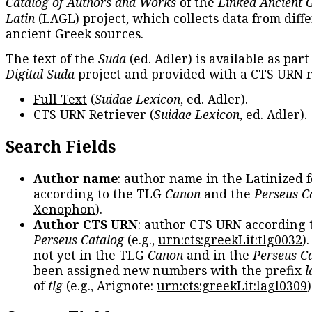
Catalog of Authors and Works
of the
Linked Ancient 
Latin
(LAGL) project, which collects data from diff
ancient Greek sources.
The text of the
Suda
(ed. Adler) is available as part
Digital Suda
project and provided with a CTS URN r
Full Text
(
Suidae Lexicon
, ed. Adler).
CTS URN Retriever
(
Suidae Lexicon
, ed. Adler).
Search Fields
Author name
: author name in the Latinized 
according to the TLG
Canon
and the
Perseus C
Xenophon
).
Author CTS URN
: author CTS URN according 
Perseus Catalog
(e.g.,
urn:cts:greekLit:tlg0032
)
not yet in the TLG
Canon
and in the
Perseus C
been assigned new numbers with the prefix
l
of
tlg
(e.g., Arignote:
urn:cts:greekLit:lagl0309
)