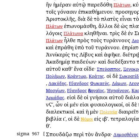
ἣν ἡμέραν αὐτῷ παρεδόθη
, κ
Πλάτων
τοῖς γόνασιν ἐπικαθήμενον. προσηγο
Ἀριστοκλῆς, διὰ δὲ τὸ πλατὺς εἶναι τ
ἐπωνομάσθη, ἄλλοι δὲ ὡς πλα
Πλάτων
λόγοις
κληθῆναι. τρὶς δὲ ἐν Σ
Πλάτωνα
ἦλθε πρὸς τοὺς τυράννους
Πλάτων
Διο
καὶ ἐπράθη ὑπὸ τοῦ τυράννου. ἐπρίατ
Ἀννίκερίς τις Λίβυς καὶ ἀφῆκε. διέτρι
Ἀκαδημίᾳ παιδεύων· καὶ διεδέξαντο 
αὐτοῦ καθ’ ἕνα οἵδε·
,
Σπεύσιππος
Ξενοκρ
,
,
. οἱ δὲ
Πολέμων
Κράντωρ
Κράτης
Σωκρατίδ
,
,
,
,
Λακύδης
Εὔανδρος
Φωκαεύς
Δάμων
Λεον
,
,
,
Μοσχίων
Εὔανδρος
Ἀθηναῖος
Ἡγησίνους
Κα
. εἰσὶ δὲ οἱ γνήσιοι αὐτοῦ διά
Ἁρμάδας
νϚʹ, ὧν οἱ μέν εἰσι φυσιολογικοί, οἱ δὲ 
διαλεκτικοί. καὶ ἡ μὲν
διαιρεῖτ
Πολιτεία
βιβλία ιʹ, οἱ δὲ
εἰς ιβʹ. τετραλογία
Νόμοι
θʹ.
sigma
967
[
Σπουδάζω περὶ τὸν ἄνδρα·
Δημοσθένης