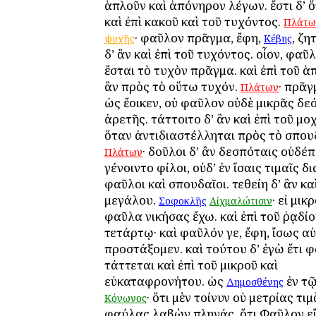
ἁπλοῦν καὶ ἀπόνηρον λέγων. ἔστι δ’ ὅ
καὶ ἐπὶ κακοῦ καὶ τοῦ τυχόντος.
Πλάτω
· φαῦλον πρᾶγμα, ἔφη,
, ζη
ψυχῆς
Κέβης
δ’ ἂν καὶ ἐπὶ τοῦ τυχόντος. οἷον, φα
ἔσται τὸ τυχὸν πρᾶγμα. καὶ ἐπὶ τοῦ ἁ
ἂν πρὸς τὸ οὕτω τυχόν.
· πρᾶγ
Πλάτων
ὡς ἔοικεν, οὐ φαῦλον οὐδὲ μικρᾶς δε
ἀρετῆς. τάττοιτο δ’ ἂν καὶ ἐπὶ τοῦ μο
ὅταν ἀντιδιαστέλληται πρὸς τὸ σπου
· δοῦλοι δ’ ἂν δεσπόταις οὐδέπ
Πλάτων
γένοιντο φίλοι, οὐδ’ ἐν ἴσαις τιμαῖς δ
φαῦλοι καὶ σπουδαῖοι. τεθείη δ’ ἂν καὶ
μεγάλου.
· εἰ μικ
Σοφοκλῆς
Αἰχμαλώτισιν
φαῦλα νικήσας ἔχω. καὶ ἐπὶ τοῦ ῥᾳδί
τετάρτῳ· καὶ φαῦλόν γε, ἔφη, ἴσως αὐ
προστάξομεν. καὶ τούτου δ’ ἐγὼ ἔτι 
τάττεται καὶ ἐπὶ τοῦ μικροῦ καὶ
εὐκαταφρονήτου. ὡς
ἐν τ
Δημοσθένης
· ὅτι μὲν τοίνυν οὐ μετρίας τιμ
Κόνωνος
φαύλας λαβὼν πληγάς. ὅτι Φαῦλον ε