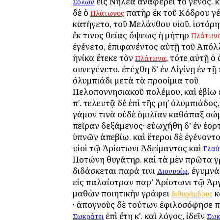
εἰς Νηλέα ἀναφέρει τὸ γένος. 
Σόλων
δὲ ὁ
πατὴρ ἐκ τοῦ Κόδρου γ
Πλάτωνος
κατήγετο, τοῦ Μελάνθου υἱοῦ. ἱστόρη
ἔκ τινος θείας ὄψεως ἡ μήτηρ
Πλάτων
ἐγένετο, ἐπιφανέντος αὐτῇ τοῦ Ἀπόλ
ἡνίκα ἔτεκε τὸν
, τότε αὐτῇ ὁ
Πλάτωνα
συνεγένετο. ἐτέχθη δ’ ἐν Αἰγίνῃ ἐν τῇ 
ὀλυμπιάδι μετὰ τὰ προοίμια τοῦ
Πελοποννησιακοῦ πολέμου, καὶ ἐβίω ἔ
πʹ. τελευτᾷ δὲ ἐπὶ τῆς ρηʹ ὀλυμπιάδος
γάμον τινὰ οὐδὲ ὁμιλίαν καθάπαξ σώ
πεῖραν δεξάμενος· εὐωχήθη δ’ ἐν ἑορ
ὑπνῶν ἀπεβίω. καὶ ἕτεροι δὲ ἐγένοντο
υἱοὶ τῷ Ἀρίστωνι Ἀδείμαντος καὶ
Γλα
Ποτώνη θυγάτηρ. καὶ τὰ μὲν πρῶτα 
διδάσκεται παρά τινι
, ἐγυμν
Διονυσίῳ
εἰς παλαίστραν παρ’ Ἀρίστωνι τῷ Ἀργ
μαθὼν ποιητικὴν γράφει
κ
διθυράμβους
· ἀπογνοὺς δὲ τούτων ἐφιλοσόφησε 
ἐπὶ ἔτη κʹ. καὶ λόγος, ἰδεῖν
Σωκράτει
Σωκ