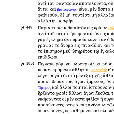
ἀντὶ τοῦ φαντασίαν ἀποτελοῦντα, οὐ 
ὄντα. καὶ
· εἶναι μὲν ὅσπερ ε
Ἀριστοφάνης
φαίνεσθαι δὲ μή. τουτέστι μὴ ἀλλάξαι
ἀλλὰ τὴν μορφήν.
pi
448
[
Παραστησώμεθα αὐτὸν εἰς κρίσιν·
Πολ
ἀντὶ τοῦ καταστήσωμεν αὐτὸν εἰς κρίσ
γὰρ ἔγκλημα ἀντωμοσία καλεῖται· ὁ 
γράψας τὸ ὄνομα εἰς πινακίδιον καὶ τ
τὸ ἐπίσημον μεθ’ ὑπηρέτου τῷ ἐγκα
ἐπιδίδωσι.
pi
1054
[
Περιαγειρόμενοι· ὥσπερ οἱ νικηφόροι
περιαγειρόμενοι ἀθληταί.
εʹ 
Πολιτείας
λέγεται γὰρ ὅτι τὸ μὲν ἐξ ἀρχῆς ἆθλα
προυτίθεσαν τοῖς ἀγωνιζομένοις, ὃν 
καὶ ἄλλοι ποιηταὶ ἱστοροῦσιν· 
Ὅμηρος
ἤρξαντο χωρὶς ἄθλων ἀγωνίζεσθαι, τ
νικήσαντας οἱ μὲν κατὰ φιλίαν ἢ συγγ
προσήκοντες στεφάνοις ἀνέδουν· τῶ
οἱ μὲν σύνεγγυς καθήμενοι καὶ πλησι