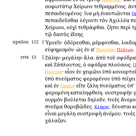
σοφωτάτῳ Χείρωνι τεθραμμένος. ἀντ
πεπαιδευμένος· ἵνα μὴ ἐναντιῶνται
Ὁ
πεπαιδεῦσθαι λέγοντι τὸν Ἀχιλλέα π
Χείρωνι, οὐχὶ τεθράφθαι. ζήτει περὶ 
τῷ δαιτὸς ἐΐσης.
upsilon
112
[
Ὑμνεῖν· ὀδύρεσθαι, μέμφεσθαι, λοιδορ
εὐφημισμόν· ὡς ἐν αʹ
.
Πολιτείας
Πλάτων
zeta
13
[
Ζάλην· μεγάλην ἅλα. ἀπὸ τοῦ σφόδρα
καὶ Ζάπλουτος, ὁ σφόδρα πλούσιος.
Π
· οἷον ἐν χειμῶνι ὑπὸ κονιορτο
Πολιτείᾳ
ὑπὸ πνεύματος φερομένου ὑπὸ τείχει
καὶ ἐν
· εἴτε ζάλη πνεύματος ὑπ’
Τιμαίῳ
φερομένη καταληφθείη. συστροφὴν γ
συρμὸν βούλεται δηλοῦν. τινὲς ἄνεμο
πνεῦμα θορυβῶδες.
. δύναται κ
Κλήμης
εἶναι μεγάλη συστροφὴ ἀνέμου. τινὲς
χάλαζαν.