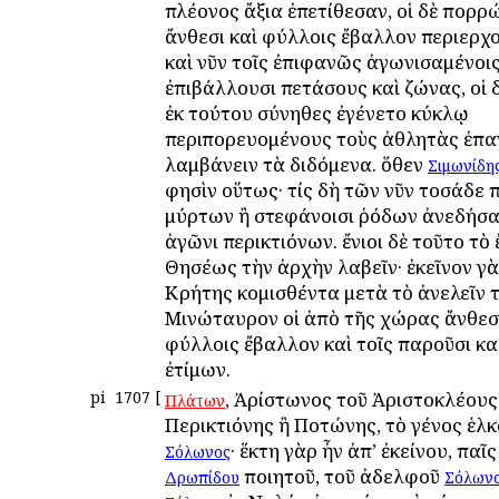
πλέονος ἄξια ἐπετίθεσαν, οἱ δὲ πορρ
ἄνθεσι καὶ φύλλοις ἔβαλλον περιερχ
καὶ νῦν τοῖς ἐπιφανῶς ἀγωνισαμένοι
ἐπιβάλλουσι πετάσους καὶ ζώνας, οἱ 
ἐκ τούτου σύνηθες ἐγένετο κύκλῳ
περιπορευομένους τοὺς ἀθλητὰς ἐπαγ
λαμβάνειν τὰ διδόμενα. ὅθεν
Σιμωνίδη
φησὶν οὕτως· τίς δὴ τῶν νῦν τοσάδε 
μύρτων ἢ στεφάνοισι ῥόδων ἀνεδήσατ
ἀγῶνι περικτιόνων. ἔνιοι δὲ τοῦτο τὸ
Θησέως τὴν ἀρχὴν λαβεῖν· ἐκεῖνον γὰ
Κρήτης κομισθέντα μετὰ τὸ ἀνελεῖν 
Μινώταυρον οἱ ἀπὸ τῆς χώρας ἄνθεσι
φύλλοις ἔβαλλον καὶ τοῖς παροῦσι κ
ἐτίμων.
pi
1707
[
, Ἀρίστωνος τοῦ Ἀριστοκλέους
Πλάτων
Περικτιόνης ἢ Ποτώνης, τὸ γένος ἑλ
· ἕκτη γὰρ ἦν ἀπ’ ἐκείνου, παῖ
Σόλωνος
ποιητοῦ, τοῦ ἀδελφοῦ
Δρωπίδου
Σόλων