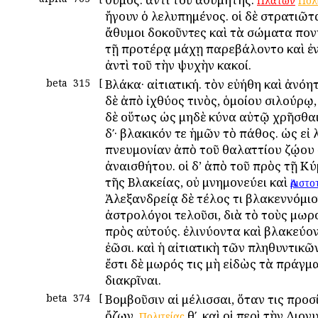
Πλάτων
Πολ
ἤγουν ὁ λελυπημένος. οἱ δὲ στρατιῶτα
ἄθυμοι δοκοῦντες καὶ τὰ σώματα πον
τῇ προτέρᾳ μάχῃ παρεβάλοντο καὶ ἐν
ἀντὶ τοῦ τὴν ψυχὴν κακοί.
beta
315
[
Βλάκα· αἰτιατική. τὸν εὐήθη καὶ ἀνόητ
δὲ ἀπὸ ἰχθύος τινὸς, ὁμοίου σιλούρῳ
δὲ οὕτως ὡς μηδὲ κύνα αὐτῷ χρῆσθα
δʹ· βλακικόν τε ἡμῶν τὸ πάθος. ὡς εἰ λ
πνευμονίαν ἀπὸ τοῦ θαλαττίου ζῴου
ἀναισθήτου. οἱ δ’ ἀπὸ τοῦ πρὸς τῇ Κ
τῆς Βλακείας, οὐ μνημονεύει καὶ
Ἀριστο
Ἀλεξανδρείᾳ δὲ τέλος τι βλακεννόμιον
ἀστρολόγοι τελοῦσι, διὰ τὸ τοὺς μωρο
πρὸς αὐτούς. ἐλινύοντα καὶ βλακεύο
ἐῶσι. καὶ ἡ αἰτιατικὴ τῶν πληθυντικῶ
ἔστι δὲ μωρός τις μὴ εἰδὼς τὰ πράγμ
διακρῖναι.
beta
374
[
Βομβοῦσιν αἱ μέλισσαι, ὅταν τις προσ
ὄζων.
θʹ. καὶ οἱ περὶ τὴν Διον
Πολιτείας