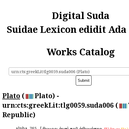
Digital Suda
Suidae Lexicon edidit Ada
Works Catalog
urn:cts:greekLit:tlg0059.suda006 (Plato)
Plato
(
Plato) -
urn:cts:greekLit:tlg0059.suda006 (
Republic)
alpha
765
[
Ἄθυμος: ἀντὶ τοῦ ἀθυμήτης.