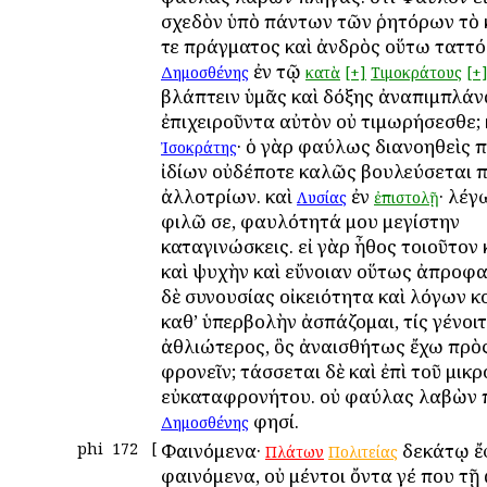
σχεδὸν ὑπὸ πάντων τῶν ῥητόρων τὸ κ
τε πράγματος καὶ ἀνδρὸς οὕτω ταττό
ἐν τῷ
Δημοσθένης
κατὰ
[+]
Τιμοκράτους
[+
βλάπτειν ὑμᾶς καὶ δόξης ἀναπιμπλάν
ἐπιχειροῦντα αὐτὸν οὐ τιμωρήσεσθε; 
· ὁ γὰρ φαύλως διανοηθεὶς π
Ἰσοκράτης
ἰδίων οὐδέποτε καλῶς βουλεύσεται π
ἀλλοτρίων. καὶ
ἐν
· λέγ
Λυσίας
ἐπιστολῇ
φιλῶ σε, φαυλότητά μου μεγίστην
καταγινώσκεις. εἰ γὰρ ἦθος τοιοῦτον
καὶ ψυχὴν καὶ εὔνοιαν οὕτως ἀπροφα
δὲ συνουσίας οἰκειότητα καὶ λόγων κ
καθ’ ὑπερβολὴν ἀσπάζομαι, τίς γένοιτ
ἀθλιώτερος, ὃς ἀναισθήτως ἔχω πρὸ
φρονεῖν; τάσσεται δὲ καὶ ἐπὶ τοῦ μικρ
εὐκαταφρονήτου. οὐ φαύλας λαβὼν 
φησί.
Δημοσθένης
phi
172
[
Φαινόμενα·
δεκάτῳ ἔ
Πλάτων
Πολιτείας
φαινόμενα, οὐ μέντοι ὄντα γέ που τῇ 