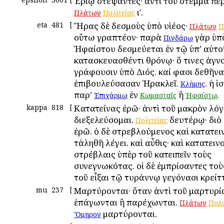
Ἐρίῳ στέψαντες· ἀντὶ τοῦ στέμμα περ
ιʹ.
Πλάτων
Πολιτείας
eta
481
[
Ἥρας δὲ δεσμοὺς ὑπὸ υἱέος·
Πλάτων
Π
οὕτω γραπτέον· παρὰ
γὰρ ὑπ
Πινδάρῳ
Ἡφαίστου δεσμεύεται ἐν τῷ ὑπ’ αὐτο
κατασκευασθέντι θρόνῳ· ὅ τινες ἀγν
γράφουσιν ὑπὸ Διός. καί φασι δεθῆνα
ἐπιβουλεύσασαν Ἡρακλεῖ.
. ἡ ἱ
Κλήμης
παρ’
ἐν
ἢ
.
Ἐπιχάρμῳ
Κωμασταῖς
Ἡφαίστῳ
kappa
818
[
Κατατείνας ἐρῶ· ἀντὶ τοῦ μακρὸν λό
διεξελεύσομαι.
δευτέρῳ· διὸ
Πολιτείας
ἐρῶ. ὁ δὲ στρεβλούμενος καὶ κατατει
τἀληθῆ λέγει. καὶ αὖθις· καὶ κατατει
στρέβλαις ὑπὲρ τοῦ κατειπεῖν τοὺς
συνεγνωκότας. οἱ δὲ ἐμπρίσαντες τοὺ
τοῦ εἶξαι τῷ τυράννῳ γεγόνασι κρείτ
mu
237
[
Μαρτύρονται· ὅταν ἀντὶ τοῦ μαρτυρί
ἐπάγωνται ἢ παρέχωνται.
Πλάτων
Πολι
μαρτύρονται.
Ὅμηρον