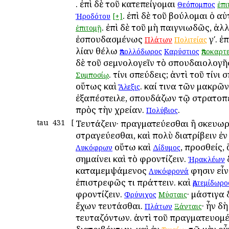
. ἐπὶ δὲ τοῦ κατεπείγομαι
Θεόπομπος
ἐπι
. ἐπὶ δὲ τοῦ βούλομαι ὁ αὐ
Ἡροδότου
[+]
. ἐπὶ δὲ τοῦ μὴ παιγνιωδῶς, ἀλλ
ἐπιτομῇ
ἐσπουδασμένως
γʹ. ἐ
Πλάτων
Πολιτείας
λίαν θέλω
Ἀπολλόδωρος
Καρύστιος
Ἀποκαρτ
δὲ τοῦ σεμνολογεῖν τὸ σπουδαιολογ
. τίνι σπεύδεις; ἀντὶ τοῦ τίνι
Συμποσίῳ
οὕτως καὶ
. καί τινα τῶν μακρῶ
Ἄλεξις
ἐξαπέστειλε, σπουδάζων τῷ στρατοπ
πρὸς τὴν χρείαν.
.
Πολύβιος
tau
431
[
Τευτάζειν· πραγματεύεσθαι ἢ σκευωρ
στραγεύεσθαι, καὶ πολὺ διατρίβειν ἐν
οὕτω καὶ
, προσθείς, 
Λυκόφρων
Δίδυμος
σημαίνει καὶ τὸ φροντίζειν.
Ἡρακλέων
καταμεμψάμενος
φησιν εἶν
Λυκόφρονά
ἐπιστρεφῶς τι πράττειν. καὶ
Ἀρτεμίδωρο
φροντίζειν.
· μάστιγα 
Φρύνιχος
Μύσταις
ἔχων τευτάσθαι.
· ἦν δ
Πλάτων
Ξάνταις
τευταζόντων. ἀντὶ τοῦ πραγματευομέ