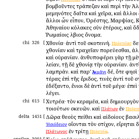
βομβοῦντες τράπεζαν καὶ περὶ τὴν Ἀ
μεμηνότες δαῖτα καὶ χεῖρα, καὶ ἄλλοι 
ἄλλοι ὧν εἶπον, Ὀρέστης, Μαρψίας, 
Ἀθηναίου κόλακες σὺν ἑτέροις, καὶ ὅ
Ῥωμαίοις Ἄλβιος ὄνομα.
chi
326
[
Χθονία· ἀντὶ τοῦ σκοτεινή.
δε
Πολιτείας
χθονίαν καὶ τραχεῖαν πορεύεσθαι, ἀλ
καὶ οὐρανίαν. ἀνθυποφέρει γὰρ τῇ μὲ
λείαν, τῇ δὲ χθονίᾳ τὴν οὐρανίαν. ἀντ
λαμπράν. καὶ παρ’
δέ, ὅτε φησὶ
Ἀλκμᾶνι
τέρας ἐπὶ τῆς ἔριδος, τινὲς ἀντὶ τοῦ 
ἐδέξαντο, ἔνιοι δὲ ἀντὶ τοῦ μέγα· ἐπε
λέγει.
chi
615
[
Χυτρέα· τὸν κεραμέα, καὶ δημιουργὸ
τοιούτων σκευῶν. καὶ
ἐν
Πλάτων
Πολιτε
delta
1451
[
Δῶρα θεοὺς πείθει καὶ αἰδοίους βασιλ
οἴονται τὸν στίχον, εἴρηται δ
Ἡσιόδειον
ἐν τρίτῃ
.
Πλάτωνος
Πολιτείᾳ
epsilon
3001
[