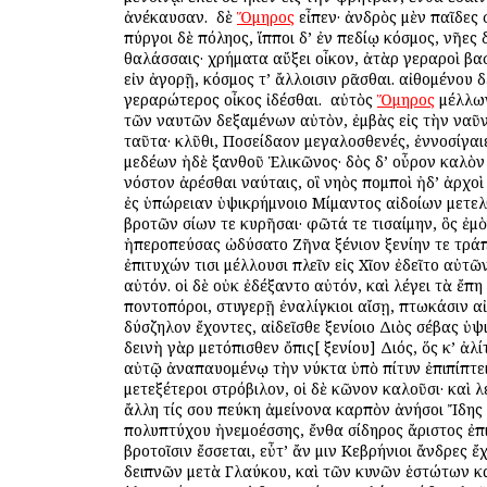
ἀνέκαυσαν. ὁ δὲ
Ὅμηρος
εἶπεν· ἀνδρὸς μὲν παῖδες
πύργοι δὲ πόληος, ἵπποι δ’ ἐν πεδίῳ κόσμος, νῆες δ
θαλάσσαις· χρήματα αὔξει οἶκον, ἀτὰρ γεραροὶ βα
εἰν ἀγορῇ, κόσμος τ’ ἄλλοισιν ὁρᾶσθαι. αἰθομένου 
γεραρώτερος οἶκος ἰδέσθαι. ὁ αὐτὸς
Ὅμηρος
μέλλων
τῶν ναυτῶν δεξαμένων αὐτὸν, ἐμβὰς εἰς τὴν ναῦ
ταῦτα· κλῦθι, Ποσείδαον μεγαλοσθενές, ἐννοσίγαι
μεδέων ἠδὲ ξανθοῦ Ἑλικῶνος· δὸς δ’ οὖρον καλὸν
νόστον ἀρέσθαι ναύταις, οἳ νηὸς πομποὶ ἠδ’ ἀρχοὶ 
ἐς ὑπώρειαν ὑψικρήμνοιο Μίμαντος αἰδοίων μετε
βροτῶν ὁσίων τε κυρῆσαι· φῶτά τε τισαίμην, ὃς ἐμ
ἠπεροπεύσας ὠδύσατο Ζῆνα ξένιον ξενίην τε τράπε
ἐπιτυχών τισι μέλλουσι πλεῖν εἰς Χῖον ἐδεῖτο αὐτ
αὐτόν. οἱ δὲ οὐκ ἐδέξαντο αὐτόν, καὶ λέγει τὰ ἔπη
ποντοπόροι, στυγερῇ ἐναλίγκιοι αἴσῃ, πτωκάσιν αἰ
δύσζηλον ἔχοντες, αἰδεῖσθε ξενίοιο Διὸς σέβας ὑψ
δεινὴ γὰρ μετόπισθεν ὄπις[ ξενίου] Διός, ὅς κ’ ἀλί
αὐτῷ ἀναπαυομένῳ τὴν νύκτα ὑπὸ πίτυν ἐπιπίπτει
μετεξέτεροι στρόβιλον, οἱ δὲ κῶνον καλοῦσι· καὶ λ
ἄλλη τίς σου πεύκη ἀμείνονα καρπὸν ἀνήσοι Ἴδης
πολυπτύχου ἠνεμοέσσης, ἔνθα σίδηρος ἄριστος ἐπι
βροτοῖσιν ἔσσεται, εὖτ’ ἄν μιν Κεβρήνιοι ἄνδρες ἔχ
δειπνῶν μετὰ Γλαύκου, καὶ τῶν κυνῶν ἑστώτων κ