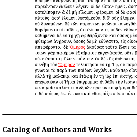
δύνησθε ἀναγνῶναι, ἅσσ’ ἂν ὑμῖν εἴπωμεν. καί τις
παρεόντων ἐκέλευε λέγειν. οἱ δὲ εἶπαν· ἡμεῖς, ἅσσ’
κατελίπομεν· ἃ δὲ μὴ εἵλομεν, φέρομεν. οἱ δὲ φασὶ
αὐτούς· ἅσσ’ ἕλομεν, λειπόμεσθα· ἃ δ’ οὐχ ἕλομεν
οὐ δυναμένων δὲ τῶν παρόντων γνῶναι τὰ λεχθέν
διηγήσαντο οἱ παῖδες, ὅτι ἁλιεύοντες οὐδὲν ἐδύναν
καθήμενοι δὲ ἐν τῇ γῇ ἐφθειρίζοντο· καὶ ὅσους μὲ
φθειρῶν ἀνῄρουν, ὅσους δὲ μὴ ἐδύναντο, εἰς οἶκο
ἀπεφέροντο. ὁ δὲ
Ὅμηρος
ἀκούσας ταῦτα ἔλεγε τὰ 
τοίων γὰρ πατέρων ἐξ αἵματος ἐκγεγάασθε, οὔτε
οὔτε ἄσπετα μῆλα νεμόντων. ἐκ δὲ τῆς ἀσθενείας
συνέβη τὸν
Ὅμηρον
τελευτῆσαι ἐν τῇ Ἴῳ, οὐ παρὰ
γνῶναι τὸ παρὰ τῶν παίδων λεχθέν, καθάπερ οἴοντ
ἀλλὰ τῇ μαλακίᾳ. καὶ ἐτάφη ἐν τῇ Ἴῳ ἐπ’ ἀκτῆς, κ
ἐπέγραψαν οἱ Ἰῆται ἐπίγραμμα· ἐνθάδε τὴν ἱερὴν
κατὰ γαῖα καλύπτει ἀνδρῶν ἡρώων κοσμήτορα θε
ἡ δὲ ποίησις ἐκπέπτωκε καὶ ἐθαυμάζετο ὑπὸ πάντ
Catalog of Authors and Works