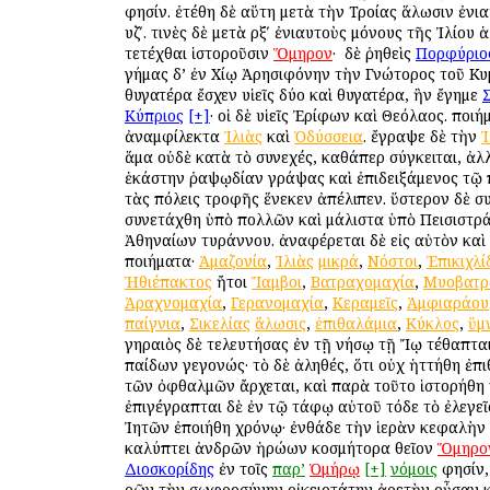
φησίν. ἐτέθη δὲ αὕτη μετὰ τὴν Τροίας ἅλωσιν ἐνι
υζʹ. τινὲς δὲ μετὰ ρξʹ ἐνιαυτοὺς μόνους τῆς Ἰλίου
τετέχθαι ἱστοροῦσιν
Ὅμηρον
· ὁ δὲ ῥηθεὶς
Πορφύριο
γήμας δ’ ἐν Χίῳ Ἀρησιφόνην τὴν Γνώτορος τοῦ Κυ
θυγατέρα ἔσχεν υἱεῖς δύο καὶ θυγατέρα, ἣν ἔγημε
Κύπριος
[+]
· οἱ δὲ υἱεῖς Ἐρίφων καὶ Θεόλαος. ποι
ἀναμφίλεκτα
Ἰλιὰς
καὶ
Ὀδύσσεια
. ἔγραψε δὲ τὴν
Ἰ
ἅμα οὐδὲ κατὰ τὸ συνεχές, καθάπερ σύγκειται, ἀλ
ἑκάστην ῥαψῳδίαν γράψας καὶ ἐπιδειξάμενος τῷ 
τὰς πόλεις τροφῆς ἕνεκεν ἀπέλιπεν. ὕστερον δὲ σ
συνετάχθη ὑπὸ πολλῶν καὶ μάλιστα ὑπὸ Πεισιστρ
Ἀθηναίων τυράννου. ἀναφέρεται δὲ εἰς αὐτὸν καὶ
ποιήματα·
Ἀμαζονία
,
Ἰλιὰς
μικρά
,
Νόστοι
,
Ἐπικιχλί
Ἠθιέπακτος
ἤτοι
Ἴαμβοι
,
Βατραχομαχία
,
Μυοβατρ
Ἀραχνομαχία
,
Γερανομαχία
,
Κεραμεῖς
,
Ἀμφιαράου
παίγνια
,
Σικελίας
ἅλωσις
,
ἐπιθαλάμια
,
Κύκλος
,
ὕμ
γηραιὸς δὲ τελευτήσας ἐν τῇ νήσῳ τῇ Ἴῳ τέθαπται
παίδων γεγονώς· τὸ δὲ ἀληθές, ὅτι οὐχ ἡττήθη ἐπι
τῶν ὀφθαλμῶν ἄρχεται, καὶ παρὰ τοῦτο ἱστορήθη
ἐπιγέγραπται δὲ ἐν τῷ τάφῳ αὐτοῦ τόδε τὸ ἐλεγεῖ
Ἰητῶν ἐποιήθη χρόνῳ· ἐνθάδε τὴν ἱερὰν κεφαλὴν
καλύπτει ἀνδρῶν ἡρώων κοσμήτορα θεῖον
Ὅμηρο
Διοσκορίδης
ἐν τοῖς
παρ’
Ὁμήρῳ
[+]
νόμοις
φησίν, 
ὁρῶν τὴν σωφροσύνην οἰκειοτάτην ἀρετὴν οὖσαν 