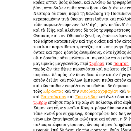
κρέας ὀπτὸν βοὸς δίδωσι, καὶ Ἀλκίνῳ δὲ τρυφερὸ
βίον, σπουδάζων ἡμᾶς ἀποστῆσαι τῶν ἀτάκτων ἐπ
Νέστορα δὲ ποιεῖ, παρὰ τῇ θαλάσσῃ τῷ Ποσειδῶνι
κεχαρισμένην τινὰ θυσίαν ἐπιτελοῦντα καὶ πολλοὺ
τάδε παρακελευόμενον· ἀλλ’ ἄγ’ , ὁ μὲν πεδίονδ’ ἐπ
καὶ τὰ ἑξῆς. καὶ Ἀλκίνους δὲ τοὺς τρυφερωτάτους
Φαίακας καὶ τὸν Ὀδυσσέα ξενίζων, ἐπιδεικνύμενο
τοῦ κήπου κατασκευὴν καὶ τῆς οἰκίας καὶ τὸν αὑτο
τοιαύτας παρατίθεται τραπέζας. καὶ τοὺς μνηστῆρ
ὄντας καὶ πρὸς ἡδονὰς ἀνειμένους, οὔτε ἰχθύας ἐσ
οὔτε ὄρνιθας οὔτε μελίπηκτα, περιελὼν παντὶ σθέ
μαγειρικὰς μαγγανείας. περὶ
Ὁμήρου
τοῦ
ποιητοῦ
.
πηρὸς ὢν τὰς ὄψεις περιενόστει καὶ ἀφίκετο εἰς 
ποιμένα. ὁ δὲ πρὸς τὸν ἴδιον δεσπότην αὐτὸν ἤγαγεν
αὐτὸν δεξιὸν καὶ πολλῶν ἔμπειρον πείθει αὐτὸν α
καὶ τῶν παίδων ἐπιμέλειαν ποιεῖσθαι. ὁ δὲ ἔπρασσε
τοὺς
Κέρκωπας
καὶ τὴν
Μυοβατραχομαχίαν
καὶ
Ψ
καὶ
Ἑπταπάκτιον
καὶ
Ἐπικιχλίδας
καὶ ἄλλα ὅσα παί
Ὁμήρῳ
ἐποίησε παρὰ τῷ Χίῳ ἐν Βολισσῷ. εἶτα ἀφίκ
Σάμον καὶ εὗρε γυναῖκα Κουροτρόφῳ θύουσαν καὶ 
τάδε· κλῦθί μοι εὐχομένῳ, Κουροτρόφε· δὸς δὲ γυ
νέων μὲν ἀπανήνασθαι φιλότητα καὶ εὐνήν, ἡ δ’ 
πολιοκροτάφοισι γέρουσιν, ὧν οὐραὶ μὲν ἀπήμβλυν
μενοινᾷ. ἐπεὶ δὲ ἧκεν εἰς τὴν φρήτραν, ἔνθα ἐδαί