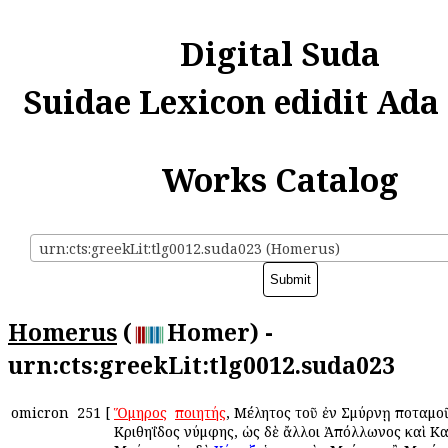
Digital Suda
Suidae Lexicon edidit Ada
Works Catalog
urn:cts:greekLit:tlg0012.suda023 (Homerus)
Homerus
(
Homer) -
urn:cts:greekLit:tlg0012.suda023
omicron
251
[
Ὅμηρος
ὁ
ποιητής
, Μέλητος τοῦ ἐν Σμύρνῃ ποταμο
Κριθηΐδος νύμφης, ὡς δὲ ἄλλοι Ἀπόλλωνος καὶ Κ