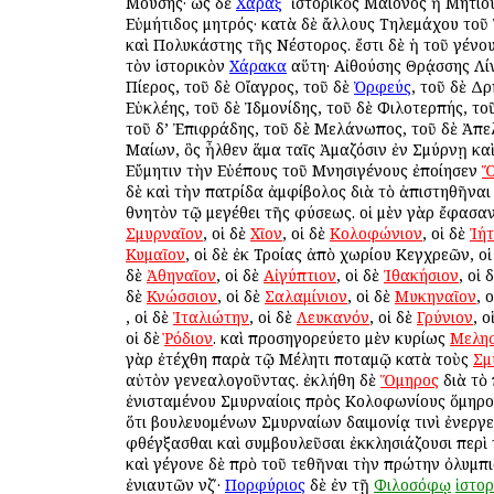
Μούσης· ὡς δὲ
Χάραξ
ὁ ἱστορικὸς Μαίονος ἢ Μητίο
Εὐμήτιδος μητρός· κατὰ δὲ ἄλλους Τηλεμάχου το
καὶ Πολυκάστης τῆς Νέστορος. ἔστι δὲ ἡ τοῦ γένου
τὸν ἱστορικὸν
Χάρακα
αὕτη· Αἰθούσης Θρᾴσσης Λίν
Πίερος, τοῦ δὲ Οἴαγρος, τοῦ δὲ
Ὀρφεύς
, τοῦ δὲ Δρ
Εὐκλέης, τοῦ δὲ Ἰδμονίδης, τοῦ δὲ Φιλοτερπής, το
τοῦ δ’ Ἐπιφράδης, τοῦ δὲ Μελάνωπος, τοῦ δὲ Ἀπε
Μαίων, ὃς ἦλθεν ἅμα ταῖς Ἀμαζόσιν ἐν Σμύρνῃ κα
Εὔμητιν τὴν Εὐέπους τοῦ Μνησιγένους ἐποίησεν
Ὅ
δὲ καὶ τὴν πατρίδα ἀμφίβολος διὰ τὸ ἀπιστηθῆναι
θνητὸν τῷ μεγέθει τῆς φύσεως. οἱ μὲν γὰρ ἔφασα
Σμυρναῖον
, οἱ δὲ
Χῖον
, οἱ δὲ
Κολοφώνιον
, οἱ δὲ
Ἰή
Κυμαῖον
, οἱ δὲ ἐκ Τροίας ἀπὸ χωρίου Κεγχρεῶν, ο
δὲ
Ἀθηναῖον
, οἱ δὲ
Αἰγύπτιον
, οἱ δὲ
Ἰθακήσιον
, οἱ 
δὲ
Κνώσσιον
, οἱ δὲ
Σαλαμίνιον
, οἱ δὲ
Μυκηναῖον
, 
, οἱ δὲ
Ἰταλιώτην
, οἱ δὲ
Λευκανόν
, οἱ δὲ
Γρύνιον
, ο
οἱ δὲ
Ῥόδιον
. καὶ προσηγορεύετο μὲν κυρίως
Μελησ
γὰρ ἐτέχθη παρὰ τῷ Μέλητι ποταμῷ κατὰ τοὺς
Σμ
αὐτὸν γενεαλογοῦντας. ἐκλήθη δὲ
Ὅμηρος
διὰ τὸ
ἐνισταμένου Σμυρναίοις πρὸς Κολοφωνίους ὅμηρο
ὅτι βουλευομένων Σμυρναίων δαιμονίᾳ τινὶ ἐνεργε
φθέγξασθαι καὶ συμβουλεῦσαι ἐκκλησιάζουσι περὶ 
καὶ γέγονε δὲ πρὸ τοῦ τεθῆναι τὴν πρώτην ὀλυμπ
ἐνιαυτῶν νζʹ·
Πορφύριος
δὲ ἐν τῇ
Φιλοσόφῳ
ἱστορ