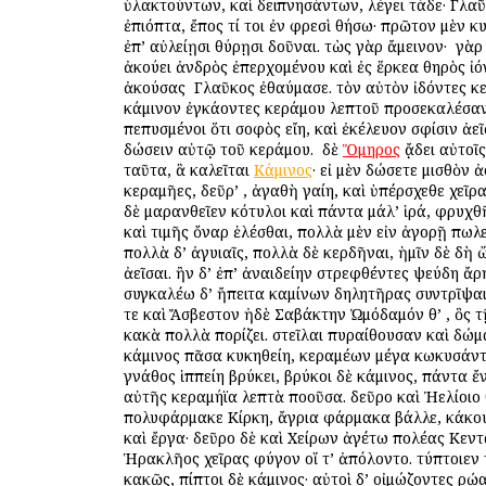
ὑλακτούντων, καὶ δειπνησάντων, λέγει τάδε· Γλα
ἐπιόπτα, ἔπος τί τοι ἐν φρεσὶ θήσω· πρῶτον μὲν κ
ἐπ’ αὐλείῃσι θύρῃσι δοῦναι. τὼς γὰρ ἄμεινον· ὁ γὰ
ἀκούει ἀνδρὸς ἐπερχομένου καὶ ἐς ἕρκεα θηρὸς ἰό
ἀκούσας ὁ Γλαῦκος ἐθαύμασε. τὸν αὐτὸν ἰδόντες κ
κάμινον ἐγκάοντες κεράμου λεπτοῦ προσεκαλέσαν
πεπυσμένοι ὅτι σοφὸς εἴη, καὶ ἐκέλευον σφίσιν ἀε
δώσειν αὐτῷ τοῦ κεράμου. ὁ δὲ
Ὅμηρος
ᾄδει αὐτοῖς
ταῦτα, ἃ καλεῖται
Κάμινος
· εἰ μὲν δώσετε μισθὸν ἀ
κεραμῆες, δεῦρ’ , ἀγαθὴ γαίη, καὶ ὑπέρσχεθε χεῖρα
δὲ μαρανθεῖεν κότυλοι καὶ πάντα μάλ’ ἱρά, φρυχθ
καὶ τιμῆς ὄναρ ἑλέσθαι, πολλὰ μὲν εἰν ἀγορῇ πωλ
πολλὰ δ’ ἀγυιαῖς, πολλὰ δὲ κερδῆναι, ἡμῖν δὲ δὴ 
ἀεῖσαι. ἢν δ’ ἐπ’ ἀναιδείην στρεφθέντες ψεύδη ἄρ
συγκαλέω δ’ ἤπειτα καμίνων δηλητῆρας συντρῖψα
τε καὶ Ἄσβεστον ἠδὲ Σαβάκτην Ὠμόδαμόν θ’ , ὃς 
κακὰ πολλὰ πορίζει. στεῖλαι πυραίθουσαν καὶ δώμ
κάμινος πᾶσα κυκηθείη, κεραμέων μέγα κωκυσάν
γνάθος ἱππείη βρύκει, βρύκοι δὲ κάμινος, πάντα ἔ
αὐτῆς κεραμήϊα λεπτὰ ποοῦσα. δεῦρο καὶ Ἠελίοιο
πολυφάρμακε Κίρκη, ἄγρια φάρμακα βάλλε, κάκου
καὶ ἔργα· δεῦρο δὲ καὶ Χείρων ἀγέτω πολέας Κεντα
Ἡρακλῆος χεῖρας φύγον οἵ τ’ ἀπόλοντο. τύπτοιεν
κακῶς, πίπτοι δὲ κάμινος· αὐτοὶ δ’ οἰμώζοντες ὁρῴ