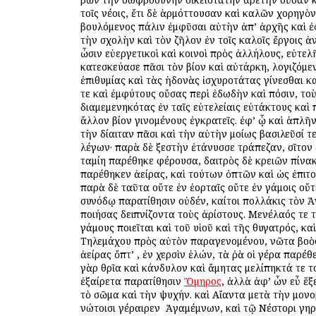
τοῖς νέοις, ἔτι δὲ ἁρμόττουσαν καὶ καλῶν χορηγὸ
βουλόμενος πάλιν ἐμφῦσαι αὐτὴν ἀπ’ ἀρχῆς καὶ ἐ
τὴν σχολὴν καὶ τὸν ζῆλον ἐν τοῖς καλοῖς ἔργοις ἀ
ὦσιν εὐεργετικοὶ καὶ κοινοὶ πρὸς ἀλλήλους, εὐτελ
κατεσκεύασε πᾶσι τὸν βίον καὶ αὐτάρκη, λογιζόμε
ἐπιθυμίας καὶ τὰς ἡδονὰς ἰσχυροτάτας γίνεσθαι κ
τε καὶ ἐμφύτους οὔσας περὶ ἐδωδὴν καὶ πόσιν, τοὺ
διαμεμενηκότας ἐν ταῖς εὐτελείαις εὐτάκτους καὶ 
ἄλλον βίον γινομένους ἐγκρατεῖς. ἐφ’ ᾧ καὶ ἁπλ
τὴν δίαιταν πᾶσι καὶ τὴν αὐτὴν ὁμοίως βασιλεῦσί τε
λέγων· παρὰ δὲ ξεστὴν ἐτάνυσσε τράπεζαν, σῖτον 
ταμίη παρέθηκε φέρουσα, δαιτρὸς δὲ κρειῶν πίνα
παρέθηκεν ἀείρας, καὶ τούτων ὀπτῶν καὶ ὡς ἐπιτ
παρὰ δὲ ταῦτα οὔτε ἐν ἑορταῖς οὔτε ἐν γάμοις οὔ
συνόδῳ παρατίθησιν οὐδέν, καίτοι πολλάκις τὸν 
ποιήσας δειπνίζοντα τοὺς ἀρίστους. Μενέλαός τε 
γάμους ποιεῖται καὶ τοῦ υἱοῦ καὶ τῆς θυγατρός, κα
Τηλεμάχου πρὸς αὐτὸν παραγενομένου, νῶτα βοὸ
ἀείρας ὄπτ’ , ἐν χερσὶν ἑλών, τὰ ῥὰ οἱ γέρα παρέ
γὰρ θρῖα καὶ κάνδυλον καὶ ἄμητας μελίπηκτά τε το
ἐξαίρετα παρατίθησιν
Ὅμηρος
, ἀλλὰ ἀφ’ ὧν εὖ ἕξ
τὸ σῶμα καὶ τὴν ψυχήν. καὶ Αἴαντα μετὰ τὴν μον
νώτοισι γέραιρεν ὁ Ἀγαμέμνων, καὶ τῷ Νέστορι γηρ