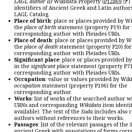
LAGL author ID
Wikidata Property (
P12869
)
identifiers of Ancient Greek and Latin author
LAGL Catalog.
Place of birth
: place or places provided by W
the
place of birth
statement (property P19) for
corresponding author with Pleiades URIs.
Place of death
: place or places provided by W
the
place of death
statement (property P20) for
corresponding author with Pleiades URIs.
Significant place
: place or places provided b
in the
significant place
statement (property P71
corresponding author with Pleiades URIs.
Occupation
: value or values provided by Wik
occupation
statement (property P106) for the
corresponding author.
Works
: list of works of the searched author 
URNs and corresponding
Wikidata
item identif
available). The text of the
Suda
includes also c
authors without references to their works.
Passages
: list of the relevant passages of the
ancient Greek with annotations of forms cor