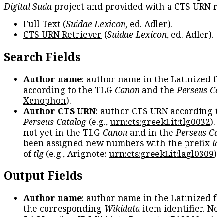
Digital Suda
project and provided with a CTS URN r
Full Text
(
Suidae Lexicon
, ed. Adler).
CTS URN Retriever
(
Suidae Lexicon
, ed. Adler).
Search Fields
Author name
: author name in the Latinized 
according to the TLG
Canon
and the
Perseus C
Xenophon
).
Author CTS URN
: author CTS URN according 
Perseus Catalog
(e.g.,
urn:cts:greekLit:tlg0032
)
not yet in the TLG
Canon
and in the
Perseus C
been assigned new numbers with the prefix
l
of
tlg
(e.g., Arignote:
urn:cts:greekLit:lagl0309
)
Output Fields
Author name
: author name in the Latinized 
the corresponding
Wikidata
item identifier. N