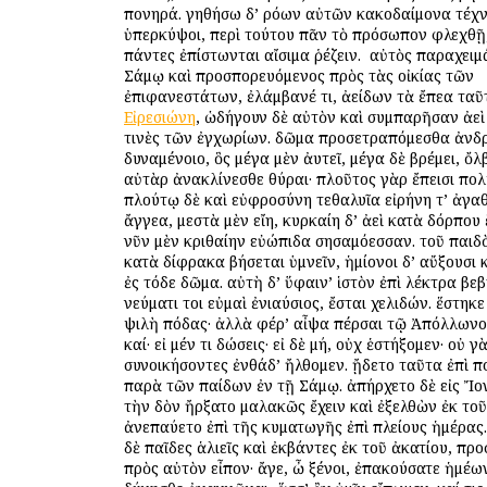
πονηρά. γηθήσω δ’ ὁρόων αὐτῶν κακοδαίμονα τέχνη
ὑπερκύψοι, περὶ τούτου πᾶν τὸ πρόσωπον φλεχθῇ
πάντες ἐπίστωνται αἴσιμα ῥέζειν. ὁ αὐτὸς παραχει
Σάμῳ καὶ προσπορευόμενος πρὸς τὰς οἰκίας τῶν
ἐπιφανεστάτων, ἐλάμβανέ τι, ἀείδων τὰ ἔπεα ταῦτ
Εἰρεσιώνη
, ὡδήγουν δὲ αὐτὸν καὶ συμπαρῆσαν ἀε
τινὲς τῶν ἐγχωρίων. δῶμα προσετραπόμεσθα ἀνδ
δυναμένοιο, ὃς μέγα μὲν ἀυτεῖ, μέγα δὲ βρέμει, ὄλβ
αὐτὰρ ἀνακλίνεσθε θύραι· πλοῦτος γὰρ ἔπεισι πολ
πλούτῳ δὲ καὶ εὐφροσύνη τεθαλυῖα εἰρήνη τ’ ἀγαθ
ἄγγεα, μεστὰ μὲν εἴη, κυρκαίη δ’ ἀεὶ κατὰ δόρπου
νῦν μὲν κριθαίην εὐώπιδα σησαμόεσσαν. τοῦ παιδ
κατὰ δίφρακα βήσεται ὑμνεῖν, ἡμίονοι δ’ αὔξουσι
ἐς τόδε δῶμα. αὐτὴ δ’ ὕφαιν’ ἱστὸν ἐπὶ λέκτρα βεβ
νεύματι τοι εὐμαὶ ἐνιαύσιος, ἔσται χελιδών. ἕστηκ
ψιλὴ πόδας· ἀλλὰ φέρ’ αἶψα πέρσαι τῷ Ἀπόλλωνος
καί· εἰ μέν τι δώσεις· εἰ δὲ μή, οὐχ ἑστήξομεν· οὐ γ
συνοικήσοντες ἐνθάδ’ ἤλθομεν. ᾔδετο ταῦτα ἐπὶ 
παρὰ τῶν παίδων ἐν τῇ Σάμῳ. ἀπήρχετο δὲ εἰς Ἴο
τὴν ὁδὸν ἤρξατο μαλακῶς ἔχειν καὶ ἐξελθὼν ἐκ το
ἀνεπαύετο ἐπὶ τῆς κυματωγῆς ἐπὶ πλείους ἡμέρας
δὲ παῖδες ἁλιεῖς καὶ ἐκβάντες ἐκ τοῦ ἀκατίου, πρ
πρὸς αὐτὸν εἶπον· ἄγε, ὦ ξένοι, ἐπακούσατε ἡμέω