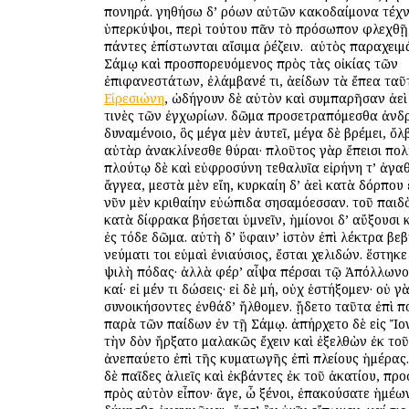
πονηρά. γηθήσω δ’ ὁρόων αὐτῶν κακοδαίμονα τέχνη
ὑπερκύψοι, περὶ τούτου πᾶν τὸ πρόσωπον φλεχθῇ
πάντες ἐπίστωνται αἴσιμα ῥέζειν. ὁ αὐτὸς παραχει
Σάμῳ καὶ προσπορευόμενος πρὸς τὰς οἰκίας τῶν
ἐπιφανεστάτων, ἐλάμβανέ τι, ἀείδων τὰ ἔπεα ταῦτ
Εἰρεσιώνη
, ὡδήγουν δὲ αὐτὸν καὶ συμπαρῆσαν ἀε
τινὲς τῶν ἐγχωρίων. δῶμα προσετραπόμεσθα ἀνδ
δυναμένοιο, ὃς μέγα μὲν ἀυτεῖ, μέγα δὲ βρέμει, ὄλβ
αὐτὰρ ἀνακλίνεσθε θύραι· πλοῦτος γὰρ ἔπεισι πολ
πλούτῳ δὲ καὶ εὐφροσύνη τεθαλυῖα εἰρήνη τ’ ἀγαθ
ἄγγεα, μεστὰ μὲν εἴη, κυρκαίη δ’ ἀεὶ κατὰ δόρπου
νῦν μὲν κριθαίην εὐώπιδα σησαμόεσσαν. τοῦ παιδ
κατὰ δίφρακα βήσεται ὑμνεῖν, ἡμίονοι δ’ αὔξουσι
ἐς τόδε δῶμα. αὐτὴ δ’ ὕφαιν’ ἱστὸν ἐπὶ λέκτρα βεβ
νεύματι τοι εὐμαὶ ἐνιαύσιος, ἔσται χελιδών. ἕστηκ
ψιλὴ πόδας· ἀλλὰ φέρ’ αἶψα πέρσαι τῷ Ἀπόλλωνος
καί· εἰ μέν τι δώσεις· εἰ δὲ μή, οὐχ ἑστήξομεν· οὐ γ
συνοικήσοντες ἐνθάδ’ ἤλθομεν. ᾔδετο ταῦτα ἐπὶ 
παρὰ τῶν παίδων ἐν τῇ Σάμῳ. ἀπήρχετο δὲ εἰς Ἴο
τὴν ὁδὸν ἤρξατο μαλακῶς ἔχειν καὶ ἐξελθὼν ἐκ το
ἀνεπαύετο ἐπὶ τῆς κυματωγῆς ἐπὶ πλείους ἡμέρας
δὲ παῖδες ἁλιεῖς καὶ ἐκβάντες ἐκ τοῦ ἀκατίου, πρ
πρὸς αὐτὸν εἶπον· ἄγε, ὦ ξένοι, ἐπακούσατε ἡμέω