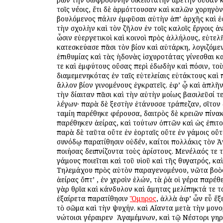
τοῖς νέοις, ἔτι δὲ ἁρμόττουσαν καὶ καλῶν χορηγὸ
βουλόμενος πάλιν ἐμφῦσαι αὐτὴν ἀπ’ ἀρχῆς καὶ ἐ
τὴν σχολὴν καὶ τὸν ζῆλον ἐν τοῖς καλοῖς ἔργοις ἀ
ὦσιν εὐεργετικοὶ καὶ κοινοὶ πρὸς ἀλλήλους, εὐτελ
κατεσκεύασε πᾶσι τὸν βίον καὶ αὐτάρκη, λογιζόμε
ἐπιθυμίας καὶ τὰς ἡδονὰς ἰσχυροτάτας γίνεσθαι κ
τε καὶ ἐμφύτους οὔσας περὶ ἐδωδὴν καὶ πόσιν, τοὺ
διαμεμενηκότας ἐν ταῖς εὐτελείαις εὐτάκτους καὶ 
ἄλλον βίον γινομένους ἐγκρατεῖς. ἐφ’ ᾧ καὶ ἁπλ
τὴν δίαιταν πᾶσι καὶ τὴν αὐτὴν ὁμοίως βασιλεῦσί τε
λέγων· παρὰ δὲ ξεστὴν ἐτάνυσσε τράπεζαν, σῖτον 
ταμίη παρέθηκε φέρουσα, δαιτρὸς δὲ κρειῶν πίνα
παρέθηκεν ἀείρας, καὶ τούτων ὀπτῶν καὶ ὡς ἐπιτ
παρὰ δὲ ταῦτα οὔτε ἐν ἑορταῖς οὔτε ἐν γάμοις οὔ
συνόδῳ παρατίθησιν οὐδέν, καίτοι πολλάκις τὸν 
ποιήσας δειπνίζοντα τοὺς ἀρίστους. Μενέλαός τε 
γάμους ποιεῖται καὶ τοῦ υἱοῦ καὶ τῆς θυγατρός, κα
Τηλεμάχου πρὸς αὐτὸν παραγενομένου, νῶτα βοὸ
ἀείρας ὄπτ’ , ἐν χερσὶν ἑλών, τὰ ῥὰ οἱ γέρα παρέ
γὰρ θρῖα καὶ κάνδυλον καὶ ἄμητας μελίπηκτά τε το
ἐξαίρετα παρατίθησιν
Ὅμηρος
, ἀλλὰ ἀφ’ ὧν εὖ ἕξ
τὸ σῶμα καὶ τὴν ψυχήν. καὶ Αἴαντα μετὰ τὴν μον
νώτοισι γέραιρεν ὁ Ἀγαμέμνων, καὶ τῷ Νέστορι γηρ