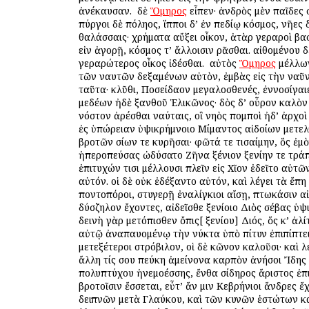
ἀνέκαυσαν. ὁ δὲ
Ὅμηρος
εἶπεν· ἀνδρὸς μὲν παῖδες
πύργοι δὲ πόληος, ἵπποι δ’ ἐν πεδίῳ κόσμος, νῆες δ
θαλάσσαις· χρήματα αὔξει οἶκον, ἀτὰρ γεραροὶ βα
εἰν ἀγορῇ, κόσμος τ’ ἄλλοισιν ὁρᾶσθαι. αἰθομένου 
γεραρώτερος οἶκος ἰδέσθαι. ὁ αὐτὸς
Ὅμηρος
μέλλων
τῶν ναυτῶν δεξαμένων αὐτὸν, ἐμβὰς εἰς τὴν ναῦ
ταῦτα· κλῦθι, Ποσείδαον μεγαλοσθενές, ἐννοσίγαι
μεδέων ἠδὲ ξανθοῦ Ἑλικῶνος· δὸς δ’ οὖρον καλὸν
νόστον ἀρέσθαι ναύταις, οἳ νηὸς πομποὶ ἠδ’ ἀρχοὶ 
ἐς ὑπώρειαν ὑψικρήμνοιο Μίμαντος αἰδοίων μετε
βροτῶν ὁσίων τε κυρῆσαι· φῶτά τε τισαίμην, ὃς ἐμ
ἠπεροπεύσας ὠδύσατο Ζῆνα ξένιον ξενίην τε τράπε
ἐπιτυχών τισι μέλλουσι πλεῖν εἰς Χῖον ἐδεῖτο αὐτ
αὐτόν. οἱ δὲ οὐκ ἐδέξαντο αὐτόν, καὶ λέγει τὰ ἔπη
ποντοπόροι, στυγερῇ ἐναλίγκιοι αἴσῃ, πτωκάσιν αἰ
δύσζηλον ἔχοντες, αἰδεῖσθε ξενίοιο Διὸς σέβας ὑψ
δεινὴ γὰρ μετόπισθεν ὄπις[ ξενίου] Διός, ὅς κ’ ἀλί
αὐτῷ ἀναπαυομένῳ τὴν νύκτα ὑπὸ πίτυν ἐπιπίπτει
μετεξέτεροι στρόβιλον, οἱ δὲ κῶνον καλοῦσι· καὶ λ
ἄλλη τίς σου πεύκη ἀμείνονα καρπὸν ἀνήσοι Ἴδης
πολυπτύχου ἠνεμοέσσης, ἔνθα σίδηρος ἄριστος ἐπι
βροτοῖσιν ἔσσεται, εὖτ’ ἄν μιν Κεβρήνιοι ἄνδρες ἔχ
δειπνῶν μετὰ Γλαύκου, καὶ τῶν κυνῶν ἑστώτων κ