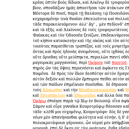
κρέας ὀπτὸν βοὸς δίδωσι, καὶ Ἀλκίνῳ δὲ τρυφερὸ
βίον, σπουδάζων ἡμᾶς ἀποστῆσαι τῶν ἀτάκτων ἐπ
Νέστορα δὲ ποιεῖ, παρὰ τῇ θαλάσσῃ τῷ Ποσειδῶνι
κεχαρισμένην τινὰ θυσίαν ἐπιτελοῦντα καὶ πολλοὺ
τάδε παρακελευόμενον· ἀλλ’ ἄγ’ , ὁ μὲν πεδίονδ’ ἐπ
καὶ τὰ ἑξῆς. καὶ Ἀλκίνους δὲ τοὺς τρυφερωτάτους
Φαίακας καὶ τὸν Ὀδυσσέα ξενίζων, ἐπιδεικνύμενο
τοῦ κήπου κατασκευὴν καὶ τῆς οἰκίας καὶ τὸν αὑτο
τοιαύτας παρατίθεται τραπέζας. καὶ τοὺς μνηστῆρ
ὄντας καὶ πρὸς ἡδονὰς ἀνειμένους, οὔτε ἰχθύας ἐσ
οὔτε ὄρνιθας οὔτε μελίπηκτα, περιελὼν παντὶ σθέ
μαγειρικὰς μαγγανείας. περὶ
Ὁμήρου
τοῦ
ποιητοῦ
.
πηρὸς ὢν τὰς ὄψεις περιενόστει καὶ ἀφίκετο εἰς 
ποιμένα. ὁ δὲ πρὸς τὸν ἴδιον δεσπότην αὐτὸν ἤγαγεν
αὐτὸν δεξιὸν καὶ πολλῶν ἔμπειρον πείθει αὐτὸν α
καὶ τῶν παίδων ἐπιμέλειαν ποιεῖσθαι. ὁ δὲ ἔπρασσε
τοὺς
Κέρκωπας
καὶ τὴν
Μυοβατραχομαχίαν
καὶ
Ψ
καὶ
Ἑπταπάκτιον
καὶ
Ἐπικιχλίδας
καὶ ἄλλα ὅσα παί
Ὁμήρῳ
ἐποίησε παρὰ τῷ Χίῳ ἐν Βολισσῷ. εἶτα ἀφίκ
Σάμον καὶ εὗρε γυναῖκα Κουροτρόφῳ θύουσαν καὶ 
τάδε· κλῦθί μοι εὐχομένῳ, Κουροτρόφε· δὸς δὲ γυ
νέων μὲν ἀπανήνασθαι φιλότητα καὶ εὐνήν, ἡ δ’ 
πολιοκροτάφοισι γέρουσιν, ὧν οὐραὶ μὲν ἀπήμβλυν
μενοινᾷ. ἐπεὶ δὲ ἧκεν εἰς τὴν φρήτραν, ἔνθα ἐδαί