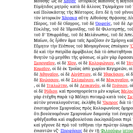
Μούσης· ὡς δὲ
Χάραξ
ὁ ἱστορικὸς Μαίονος ἢ Μητίο
Εὐμήτιδος μητρός· κατὰ δὲ ἄλλους Τηλεμάχου το
καὶ Πολυκάστης τῆς Νέστορος. ἔστι δὲ ἡ τοῦ γένου
τὸν ἱστορικὸν
Χάρακα
αὕτη· Αἰθούσης Θρᾴσσης Λίν
Πίερος, τοῦ δὲ Οἴαγρος, τοῦ δὲ
Ὀρφεύς
, τοῦ δὲ Δρ
Εὐκλέης, τοῦ δὲ Ἰδμονίδης, τοῦ δὲ Φιλοτερπής, το
τοῦ δ’ Ἐπιφράδης, τοῦ δὲ Μελάνωπος, τοῦ δὲ Ἀπε
Μαίων, ὃς ἦλθεν ἅμα ταῖς Ἀμαζόσιν ἐν Σμύρνῃ κα
Εὔμητιν τὴν Εὐέπους τοῦ Μνησιγένους ἐποίησεν
Ὅ
δὲ καὶ τὴν πατρίδα ἀμφίβολος διὰ τὸ ἀπιστηθῆναι
θνητὸν τῷ μεγέθει τῆς φύσεως. οἱ μὲν γὰρ ἔφασα
Σμυρναῖον
, οἱ δὲ
Χῖον
, οἱ δὲ
Κολοφώνιον
, οἱ δὲ
Ἰή
Κυμαῖον
, οἱ δὲ ἐκ Τροίας ἀπὸ χωρίου Κεγχρεῶν, ο
δὲ
Ἀθηναῖον
, οἱ δὲ
Αἰγύπτιον
, οἱ δὲ
Ἰθακήσιον
, οἱ 
δὲ
Κνώσσιον
, οἱ δὲ
Σαλαμίνιον
, οἱ δὲ
Μυκηναῖον
, 
, οἱ δὲ
Ἰταλιώτην
, οἱ δὲ
Λευκανόν
, οἱ δὲ
Γρύνιον
, ο
οἱ δὲ
Ῥόδιον
. καὶ προσηγορεύετο μὲν κυρίως
Μελησ
γὰρ ἐτέχθη παρὰ τῷ Μέλητι ποταμῷ κατὰ τοὺς
Σμ
αὐτὸν γενεαλογοῦντας. ἐκλήθη δὲ
Ὅμηρος
διὰ τὸ
ἐνισταμένου Σμυρναίοις πρὸς Κολοφωνίους ὅμηρο
ὅτι βουλευομένων Σμυρναίων δαιμονίᾳ τινὶ ἐνεργε
φθέγξασθαι καὶ συμβουλεῦσαι ἐκκλησιάζουσι περὶ 
καὶ γέγονε δὲ πρὸ τοῦ τεθῆναι τὴν πρώτην ὀλυμπ
ἐνιαυτῶν νζʹ·
Πορφύριος
δὲ ἐν τῇ
Φιλοσόφῳ
ἱστορ