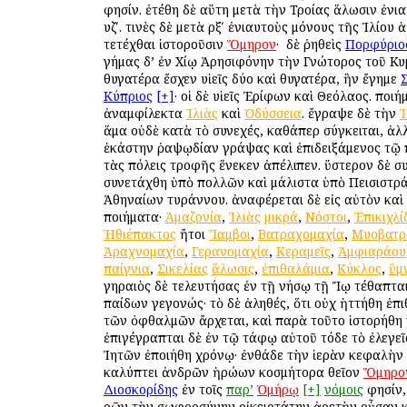
φησίν. ἐτέθη δὲ αὕτη μετὰ τὴν Τροίας ἅλωσιν ἐνι
υζʹ. τινὲς δὲ μετὰ ρξʹ ἐνιαυτοὺς μόνους τῆς Ἰλίου
τετέχθαι ἱστοροῦσιν
Ὅμηρον
· ὁ δὲ ῥηθεὶς
Πορφύριο
γήμας δ’ ἐν Χίῳ Ἀρησιφόνην τὴν Γνώτορος τοῦ Κυ
θυγατέρα ἔσχεν υἱεῖς δύο καὶ θυγατέρα, ἣν ἔγημε
Κύπριος
[+]
· οἱ δὲ υἱεῖς Ἐρίφων καὶ Θεόλαος. ποι
ἀναμφίλεκτα
Ἰλιὰς
καὶ
Ὀδύσσεια
. ἔγραψε δὲ τὴν
Ἰ
ἅμα οὐδὲ κατὰ τὸ συνεχές, καθάπερ σύγκειται, ἀλ
ἑκάστην ῥαψῳδίαν γράψας καὶ ἐπιδειξάμενος τῷ 
τὰς πόλεις τροφῆς ἕνεκεν ἀπέλιπεν. ὕστερον δὲ σ
συνετάχθη ὑπὸ πολλῶν καὶ μάλιστα ὑπὸ Πεισιστρ
Ἀθηναίων τυράννου. ἀναφέρεται δὲ εἰς αὐτὸν καὶ
ποιήματα·
Ἀμαζονία
,
Ἰλιὰς
μικρά
,
Νόστοι
,
Ἐπικιχλί
Ἠθιέπακτος
ἤτοι
Ἴαμβοι
,
Βατραχομαχία
,
Μυοβατρ
Ἀραχνομαχία
,
Γερανομαχία
,
Κεραμεῖς
,
Ἀμφιαράου
παίγνια
,
Σικελίας
ἅλωσις
,
ἐπιθαλάμια
,
Κύκλος
,
ὕμ
γηραιὸς δὲ τελευτήσας ἐν τῇ νήσῳ τῇ Ἴῳ τέθαπται
παίδων γεγονώς· τὸ δὲ ἀληθές, ὅτι οὐχ ἡττήθη ἐπι
τῶν ὀφθαλμῶν ἄρχεται, καὶ παρὰ τοῦτο ἱστορήθη
ἐπιγέγραπται δὲ ἐν τῷ τάφῳ αὐτοῦ τόδε τὸ ἐλεγεῖ
Ἰητῶν ἐποιήθη χρόνῳ· ἐνθάδε τὴν ἱερὰν κεφαλὴν
καλύπτει ἀνδρῶν ἡρώων κοσμήτορα θεῖον
Ὅμηρο
Διοσκορίδης
ἐν τοῖς
παρ’
Ὁμήρῳ
[+]
νόμοις
φησίν, 
ὁρῶν τὴν σωφροσύνην οἰκειοτάτην ἀρετὴν οὖσαν 