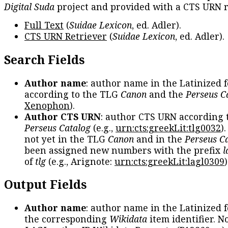
Digital Suda
project and provided with a CTS URN r
Full Text
(
Suidae Lexicon
, ed. Adler).
CTS URN Retriever
(
Suidae Lexicon
, ed. Adler).
Search Fields
Author name
: author name in the Latinized 
according to the TLG
Canon
and the
Perseus C
Xenophon
).
Author CTS URN
: author CTS URN according 
Perseus Catalog
(e.g.,
urn:cts:greekLit:tlg0032
)
not yet in the TLG
Canon
and in the
Perseus C
been assigned new numbers with the prefix
l
of
tlg
(e.g., Arignote:
urn:cts:greekLit:lagl0309
)
Output Fields
Author name
: author name in the Latinized 
the corresponding
Wikidata
item identifier. N