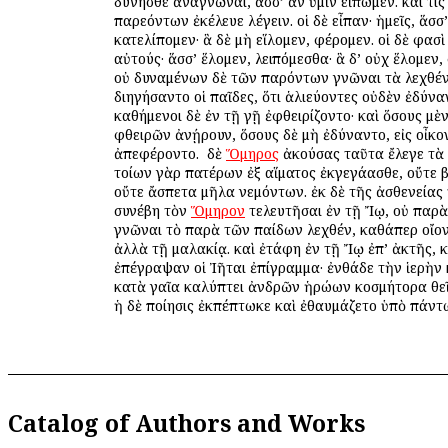
δύνησθε ἀναγνῶναι, ἅσσ’ ἂν ὑμῖν εἴπωμεν. καί τις
παρεόντων ἐκέλευε λέγειν. οἱ δὲ εἶπαν· ἡμεῖς, ἅσσ’
κατελίπομεν· ἃ δὲ μὴ εἵλομεν, φέρομεν. οἱ δὲ φασὶ
αὐτούς· ἅσσ’ ἕλομεν, λειπόμεσθα· ἃ δ’ οὐχ ἕλομεν
οὐ δυναμένων δὲ τῶν παρόντων γνῶναι τὰ λεχθέν
διηγήσαντο οἱ παῖδες, ὅτι ἁλιεύοντες οὐδὲν ἐδύναν
καθήμενοι δὲ ἐν τῇ γῇ ἐφθειρίζοντο· καὶ ὅσους μὲ
φθειρῶν ἀνῄρουν, ὅσους δὲ μὴ ἐδύναντο, εἰς οἶκο
ἀπεφέροντο. ὁ δὲ
Ὅμηρος
ἀκούσας ταῦτα ἔλεγε τὰ 
τοίων γὰρ πατέρων ἐξ αἵματος ἐκγεγάασθε, οὔτε
οὔτε ἄσπετα μῆλα νεμόντων. ἐκ δὲ τῆς ἀσθενείας
συνέβη τὸν
Ὅμηρον
τελευτῆσαι ἐν τῇ Ἴῳ, οὐ παρὰ
γνῶναι τὸ παρὰ τῶν παίδων λεχθέν, καθάπερ οἴοντ
ἀλλὰ τῇ μαλακίᾳ. καὶ ἐτάφη ἐν τῇ Ἴῳ ἐπ’ ἀκτῆς, κ
ἐπέγραψαν οἱ Ἰῆται ἐπίγραμμα· ἐνθάδε τὴν ἱερὴν
κατὰ γαῖα καλύπτει ἀνδρῶν ἡρώων κοσμήτορα θε
ἡ δὲ ποίησις ἐκπέπτωκε καὶ ἐθαυμάζετο ὑπὸ πάντ
Catalog of Authors and Works