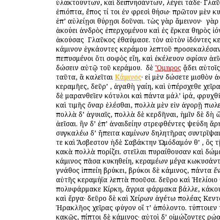
ὑλακτούντων, καὶ δειπνησάντων, λέγει τάδε· Γλα
ἐπιόπτα, ἔπος τί τοι ἐν φρεσὶ θήσω· πρῶτον μὲν κ
ἐπ’ αὐλείῃσι θύρῃσι δοῦναι. τὼς γὰρ ἄμεινον· ὁ γὰ
ἀκούει ἀνδρὸς ἐπερχομένου καὶ ἐς ἕρκεα θηρὸς ἰό
ἀκούσας ὁ Γλαῦκος ἐθαύμασε. τὸν αὐτὸν ἰδόντες κ
κάμινον ἐγκάοντες κεράμου λεπτοῦ προσεκαλέσαν
πεπυσμένοι ὅτι σοφὸς εἴη, καὶ ἐκέλευον σφίσιν ἀε
δώσειν αὐτῷ τοῦ κεράμου. ὁ δὲ
Ὅμηρος
ᾄδει αὐτοῖς
ταῦτα, ἃ καλεῖται
Κάμινος
· εἰ μὲν δώσετε μισθὸν ἀ
κεραμῆες, δεῦρ’ , ἀγαθὴ γαίη, καὶ ὑπέρσχεθε χεῖρα
δὲ μαρανθεῖεν κότυλοι καὶ πάντα μάλ’ ἱρά, φρυχθ
καὶ τιμῆς ὄναρ ἑλέσθαι, πολλὰ μὲν εἰν ἀγορῇ πωλ
πολλὰ δ’ ἀγυιαῖς, πολλὰ δὲ κερδῆναι, ἡμῖν δὲ δὴ 
ἀεῖσαι. ἢν δ’ ἐπ’ ἀναιδείην στρεφθέντες ψεύδη ἄρ
συγκαλέω δ’ ἤπειτα καμίνων δηλητῆρας συντρῖψα
τε καὶ Ἄσβεστον ἠδὲ Σαβάκτην Ὠμόδαμόν θ’ , ὃς 
κακὰ πολλὰ πορίζει. στεῖλαι πυραίθουσαν καὶ δώμ
κάμινος πᾶσα κυκηθείη, κεραμέων μέγα κωκυσάν
γνάθος ἱππείη βρύκει, βρύκοι δὲ κάμινος, πάντα ἔ
αὐτῆς κεραμήϊα λεπτὰ ποοῦσα. δεῦρο καὶ Ἠελίοιο
πολυφάρμακε Κίρκη, ἄγρια φάρμακα βάλλε, κάκου
καὶ ἔργα· δεῦρο δὲ καὶ Χείρων ἀγέτω πολέας Κεντα
Ἡρακλῆος χεῖρας φύγον οἵ τ’ ἀπόλοντο. τύπτοιεν
κακῶς, πίπτοι δὲ κάμινος· αὐτοὶ δ’ οἰμώζοντες ὁρῴ