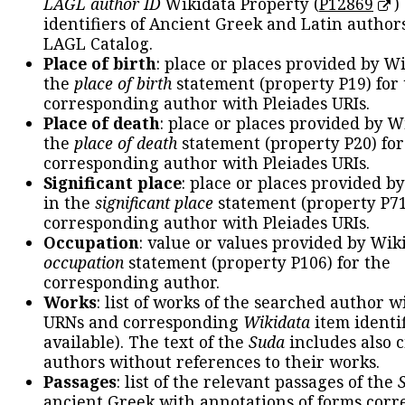
LAGL author ID
Wikidata Property (
P12869
)
identifiers of Ancient Greek and Latin author
LAGL Catalog.
Place of birth
: place or places provided by W
the
place of birth
statement (property P19) for
corresponding author with Pleiades URIs.
Place of death
: place or places provided by W
the
place of death
statement (property P20) for
corresponding author with Pleiades URIs.
Significant place
: place or places provided b
in the
significant place
statement (property P71
corresponding author with Pleiades URIs.
Occupation
: value or values provided by Wik
occupation
statement (property P106) for the
corresponding author.
Works
: list of works of the searched author 
URNs and corresponding
Wikidata
item identif
available). The text of the
Suda
includes also c
authors without references to their works.
Passages
: list of the relevant passages of the
ancient Greek with annotations of forms cor