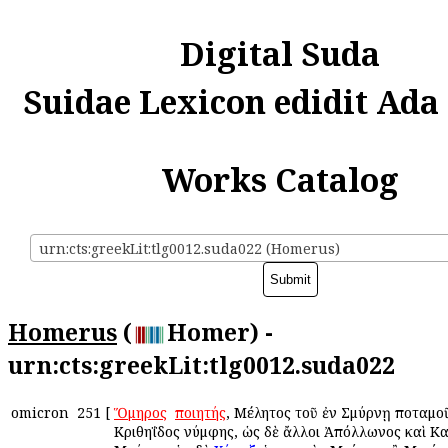
Digital Suda
Suidae Lexicon edidit Ada
Works Catalog
urn:cts:greekLit:tlg0012.suda022 (Homerus)
Homerus
(
Homer) -
urn:cts:greekLit:tlg0012.suda022
omicron
251
[
Ὅμηρος
ὁ
ποιητής
, Μέλητος τοῦ ἐν Σμύρνῃ ποταμο
Κριθηΐδος νύμφης, ὡς δὲ ἄλλοι Ἀπόλλωνος καὶ Κ