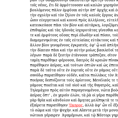
τοῖς νέοις, ἔτι δὲ ἁρμόττουσαν καὶ καλῶν χορηγὸ
βουλόμενος πάλιν ἐμφῦσαι αὐτὴν ἀπ’ ἀρχῆς καὶ ἐ
τὴν σχολὴν καὶ τὸν ζῆλον ἐν τοῖς καλοῖς ἔργοις ἀ
ὦσιν εὐεργετικοὶ καὶ κοινοὶ πρὸς ἀλλήλους, εὐτελ
κατεσκεύασε πᾶσι τὸν βίον καὶ αὐτάρκη, λογιζόμε
ἐπιθυμίας καὶ τὰς ἡδονὰς ἰσχυροτάτας γίνεσθαι κ
τε καὶ ἐμφύτους οὔσας περὶ ἐδωδὴν καὶ πόσιν, τοὺ
διαμεμενηκότας ἐν ταῖς εὐτελείαις εὐτάκτους καὶ 
ἄλλον βίον γινομένους ἐγκρατεῖς. ἐφ’ ᾧ καὶ ἁπλ
τὴν δίαιταν πᾶσι καὶ τὴν αὐτὴν ὁμοίως βασιλεῦσί τε
λέγων· παρὰ δὲ ξεστὴν ἐτάνυσσε τράπεζαν, σῖτον 
ταμίη παρέθηκε φέρουσα, δαιτρὸς δὲ κρειῶν πίνα
παρέθηκεν ἀείρας, καὶ τούτων ὀπτῶν καὶ ὡς ἐπιτ
παρὰ δὲ ταῦτα οὔτε ἐν ἑορταῖς οὔτε ἐν γάμοις οὔ
συνόδῳ παρατίθησιν οὐδέν, καίτοι πολλάκις τὸν 
ποιήσας δειπνίζοντα τοὺς ἀρίστους. Μενέλαός τε 
γάμους ποιεῖται καὶ τοῦ υἱοῦ καὶ τῆς θυγατρός, κα
Τηλεμάχου πρὸς αὐτὸν παραγενομένου, νῶτα βοὸ
ἀείρας ὄπτ’ , ἐν χερσὶν ἑλών, τὰ ῥὰ οἱ γέρα παρέ
γὰρ θρῖα καὶ κάνδυλον καὶ ἄμητας μελίπηκτά τε το
ἐξαίρετα παρατίθησιν
Ὅμηρος
, ἀλλὰ ἀφ’ ὧν εὖ ἕξ
τὸ σῶμα καὶ τὴν ψυχήν. καὶ Αἴαντα μετὰ τὴν μον
νώτοισι γέραιρεν ὁ Ἀγαμέμνων, καὶ τῷ Νέστορι γηρ