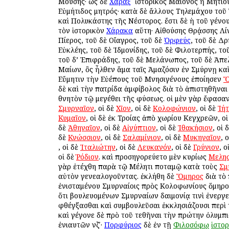
Μούσης· ὡς δὲ
Χάραξ
ὁ ἱστορικὸς Μαίονος ἢ Μητίο
Εὐμήτιδος μητρός· κατὰ δὲ ἄλλους Τηλεμάχου το
καὶ Πολυκάστης τῆς Νέστορος. ἔστι δὲ ἡ τοῦ γένου
τὸν ἱστορικὸν
Χάρακα
αὕτη· Αἰθούσης Θρᾴσσης Λίν
Πίερος, τοῦ δὲ Οἴαγρος, τοῦ δὲ
Ὀρφεύς
, τοῦ δὲ Δρ
Εὐκλέης, τοῦ δὲ Ἰδμονίδης, τοῦ δὲ Φιλοτερπής, το
τοῦ δ’ Ἐπιφράδης, τοῦ δὲ Μελάνωπος, τοῦ δὲ Ἀπε
Μαίων, ὃς ἦλθεν ἅμα ταῖς Ἀμαζόσιν ἐν Σμύρνῃ κα
Εὔμητιν τὴν Εὐέπους τοῦ Μνησιγένους ἐποίησεν
Ὅ
δὲ καὶ τὴν πατρίδα ἀμφίβολος διὰ τὸ ἀπιστηθῆναι
θνητὸν τῷ μεγέθει τῆς φύσεως. οἱ μὲν γὰρ ἔφασα
Σμυρναῖον
, οἱ δὲ
Χῖον
, οἱ δὲ
Κολοφώνιον
, οἱ δὲ
Ἰή
Κυμαῖον
, οἱ δὲ ἐκ Τροίας ἀπὸ χωρίου Κεγχρεῶν, ο
δὲ
Ἀθηναῖον
, οἱ δὲ
Αἰγύπτιον
, οἱ δὲ
Ἰθακήσιον
, οἱ 
δὲ
Κνώσσιον
, οἱ δὲ
Σαλαμίνιον
, οἱ δὲ
Μυκηναῖον
, 
, οἱ δὲ
Ἰταλιώτην
, οἱ δὲ
Λευκανόν
, οἱ δὲ
Γρύνιον
, ο
οἱ δὲ
Ῥόδιον
. καὶ προσηγορεύετο μὲν κυρίως
Μελησ
γὰρ ἐτέχθη παρὰ τῷ Μέλητι ποταμῷ κατὰ τοὺς
Σμ
αὐτὸν γενεαλογοῦντας. ἐκλήθη δὲ
Ὅμηρος
διὰ τὸ
ἐνισταμένου Σμυρναίοις πρὸς Κολοφωνίους ὅμηρο
ὅτι βουλευομένων Σμυρναίων δαιμονίᾳ τινὶ ἐνεργε
φθέγξασθαι καὶ συμβουλεῦσαι ἐκκλησιάζουσι περὶ 
καὶ γέγονε δὲ πρὸ τοῦ τεθῆναι τὴν πρώτην ὀλυμπ
ἐνιαυτῶν νζʹ·
Πορφύριος
δὲ ἐν τῇ
Φιλοσόφῳ
ἱστορ