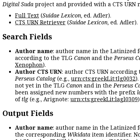
Digital Suda
project and provided with a CTS URN r
Full Text
(
Suidae Lexicon
, ed. Adler).
CTS URN Retriever
(
Suidae Lexicon
, ed. Adler).
Search Fields
Author name
: author name in the Latinized 
according to the TLG
Canon
and the
Perseus C
Xenophon
).
Author CTS URN
: author CTS URN according 
Perseus Catalog
(e.g.,
urn:cts:greekLit:tlg0032
)
not yet in the TLG
Canon
and in the
Perseus C
been assigned new numbers with the prefix
l
of
tlg
(e.g., Arignote:
urn:cts:greekLit:lagl0309
)
Output Fields
Author name
: author name in the Latinized 
the corresponding
Wikidata
item identifier. N