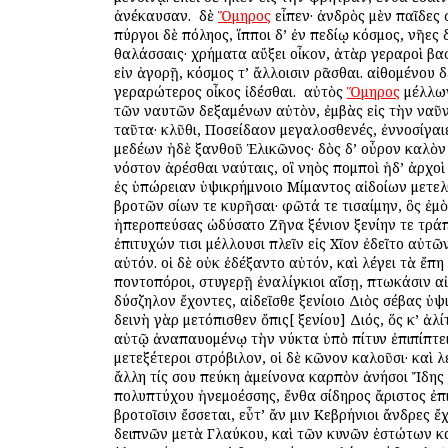
ἀνέκαυσαν. ὁ δὲ
Ὅμηρος
εἶπεν· ἀνδρὸς μὲν παῖδες
πύργοι δὲ πόληος, ἵπποι δ’ ἐν πεδίῳ κόσμος, νῆες δ
θαλάσσαις· χρήματα αὔξει οἶκον, ἀτὰρ γεραροὶ βα
εἰν ἀγορῇ, κόσμος τ’ ἄλλοισιν ὁρᾶσθαι. αἰθομένου 
γεραρώτερος οἶκος ἰδέσθαι. ὁ αὐτὸς
Ὅμηρος
μέλλων
τῶν ναυτῶν δεξαμένων αὐτὸν, ἐμβὰς εἰς τὴν ναῦ
ταῦτα· κλῦθι, Ποσείδαον μεγαλοσθενές, ἐννοσίγαι
μεδέων ἠδὲ ξανθοῦ Ἑλικῶνος· δὸς δ’ οὖρον καλὸν
νόστον ἀρέσθαι ναύταις, οἳ νηὸς πομποὶ ἠδ’ ἀρχοὶ 
ἐς ὑπώρειαν ὑψικρήμνοιο Μίμαντος αἰδοίων μετε
βροτῶν ὁσίων τε κυρῆσαι· φῶτά τε τισαίμην, ὃς ἐμ
ἠπεροπεύσας ὠδύσατο Ζῆνα ξένιον ξενίην τε τράπε
ἐπιτυχών τισι μέλλουσι πλεῖν εἰς Χῖον ἐδεῖτο αὐτ
αὐτόν. οἱ δὲ οὐκ ἐδέξαντο αὐτόν, καὶ λέγει τὰ ἔπη
ποντοπόροι, στυγερῇ ἐναλίγκιοι αἴσῃ, πτωκάσιν αἰ
δύσζηλον ἔχοντες, αἰδεῖσθε ξενίοιο Διὸς σέβας ὑψ
δεινὴ γὰρ μετόπισθεν ὄπις[ ξενίου] Διός, ὅς κ’ ἀλί
αὐτῷ ἀναπαυομένῳ τὴν νύκτα ὑπὸ πίτυν ἐπιπίπτει
μετεξέτεροι στρόβιλον, οἱ δὲ κῶνον καλοῦσι· καὶ λ
ἄλλη τίς σου πεύκη ἀμείνονα καρπὸν ἀνήσοι Ἴδης
πολυπτύχου ἠνεμοέσσης, ἔνθα σίδηρος ἄριστος ἐπι
βροτοῖσιν ἔσσεται, εὖτ’ ἄν μιν Κεβρήνιοι ἄνδρες ἔχ
δειπνῶν μετὰ Γλαύκου, καὶ τῶν κυνῶν ἑστώτων κ