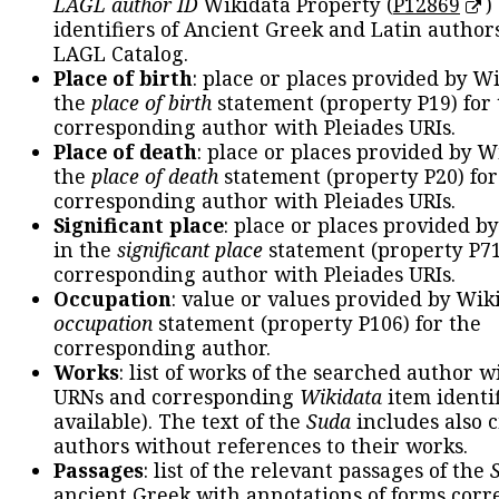
LAGL author ID
Wikidata Property (
P12869
)
identifiers of Ancient Greek and Latin author
LAGL Catalog.
Place of birth
: place or places provided by W
the
place of birth
statement (property P19) for
corresponding author with Pleiades URIs.
Place of death
: place or places provided by W
the
place of death
statement (property P20) for
corresponding author with Pleiades URIs.
Significant place
: place or places provided b
in the
significant place
statement (property P71
corresponding author with Pleiades URIs.
Occupation
: value or values provided by Wik
occupation
statement (property P106) for the
corresponding author.
Works
: list of works of the searched author 
URNs and corresponding
Wikidata
item identif
available). The text of the
Suda
includes also c
authors without references to their works.
Passages
: list of the relevant passages of the
ancient Greek with annotations of forms cor