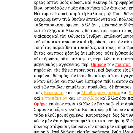
κρέας ὀπτὸν βοὸς δίδωσι, καὶ Ἀλκίνῳ δὲ τρυφερὸ
βίον, σπουδάζων ἡμᾶς ἀποστῆσαι τῶν ἀτάκτων ἐπ
Νέστορα δὲ ποιεῖ, παρὰ τῇ θαλάσσῃ τῷ Ποσειδῶνι
κεχαρισμένην τινὰ θυσίαν ἐπιτελοῦντα καὶ πολλοὺ
τάδε παρακελευόμενον· ἀλλ’ ἄγ’ , ὁ μὲν πεδίονδ’ ἐπ
καὶ τὰ ἑξῆς. καὶ Ἀλκίνους δὲ τοὺς τρυφερωτάτους
Φαίακας καὶ τὸν Ὀδυσσέα ξενίζων, ἐπιδεικνύμενο
τοῦ κήπου κατασκευὴν καὶ τῆς οἰκίας καὶ τὸν αὑτο
τοιαύτας παρατίθεται τραπέζας. καὶ τοὺς μνηστῆρ
ὄντας καὶ πρὸς ἡδονὰς ἀνειμένους, οὔτε ἰχθύας ἐσ
οὔτε ὄρνιθας οὔτε μελίπηκτα, περιελὼν παντὶ σθέ
μαγειρικὰς μαγγανείας. περὶ
Ὁμήρου
τοῦ
ποιητοῦ
.
πηρὸς ὢν τὰς ὄψεις περιενόστει καὶ ἀφίκετο εἰς 
ποιμένα. ὁ δὲ πρὸς τὸν ἴδιον δεσπότην αὐτὸν ἤγαγεν
αὐτὸν δεξιὸν καὶ πολλῶν ἔμπειρον πείθει αὐτὸν α
καὶ τῶν παίδων ἐπιμέλειαν ποιεῖσθαι. ὁ δὲ ἔπρασσε
τοὺς
Κέρκωπας
καὶ τὴν
Μυοβατραχομαχίαν
καὶ
Ψ
καὶ
Ἑπταπάκτιον
καὶ
Ἐπικιχλίδας
καὶ ἄλλα ὅσα παί
Ὁμήρῳ
ἐποίησε παρὰ τῷ Χίῳ ἐν Βολισσῷ. εἶτα ἀφίκ
Σάμον καὶ εὗρε γυναῖκα Κουροτρόφῳ θύουσαν καὶ 
τάδε· κλῦθί μοι εὐχομένῳ, Κουροτρόφε· δὸς δὲ γυ
νέων μὲν ἀπανήνασθαι φιλότητα καὶ εὐνήν, ἡ δ’ 
πολιοκροτάφοισι γέρουσιν, ὧν οὐραὶ μὲν ἀπήμβλυν
μενοινᾷ. ἐπεὶ δὲ ἧκεν εἰς τὴν φρήτραν, ἔνθα ἐδαί