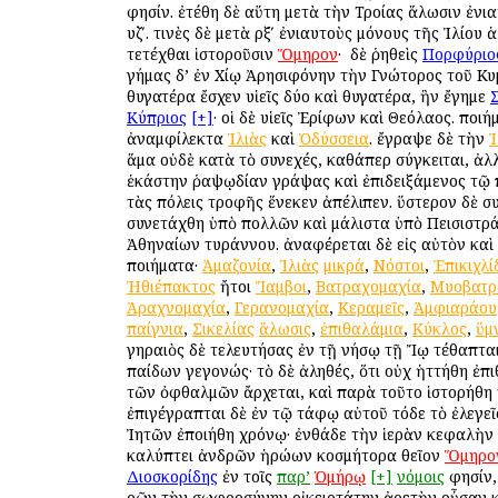
φησίν. ἐτέθη δὲ αὕτη μετὰ τὴν Τροίας ἅλωσιν ἐνι
υζʹ. τινὲς δὲ μετὰ ρξʹ ἐνιαυτοὺς μόνους τῆς Ἰλίου
τετέχθαι ἱστοροῦσιν
Ὅμηρον
· ὁ δὲ ῥηθεὶς
Πορφύριο
γήμας δ’ ἐν Χίῳ Ἀρησιφόνην τὴν Γνώτορος τοῦ Κυ
θυγατέρα ἔσχεν υἱεῖς δύο καὶ θυγατέρα, ἣν ἔγημε
Κύπριος
[+]
· οἱ δὲ υἱεῖς Ἐρίφων καὶ Θεόλαος. ποι
ἀναμφίλεκτα
Ἰλιὰς
καὶ
Ὀδύσσεια
. ἔγραψε δὲ τὴν
Ἰ
ἅμα οὐδὲ κατὰ τὸ συνεχές, καθάπερ σύγκειται, ἀλ
ἑκάστην ῥαψῳδίαν γράψας καὶ ἐπιδειξάμενος τῷ 
τὰς πόλεις τροφῆς ἕνεκεν ἀπέλιπεν. ὕστερον δὲ σ
συνετάχθη ὑπὸ πολλῶν καὶ μάλιστα ὑπὸ Πεισιστρ
Ἀθηναίων τυράννου. ἀναφέρεται δὲ εἰς αὐτὸν καὶ
ποιήματα·
Ἀμαζονία
,
Ἰλιὰς
μικρά
,
Νόστοι
,
Ἐπικιχλί
Ἠθιέπακτος
ἤτοι
Ἴαμβοι
,
Βατραχομαχία
,
Μυοβατρ
Ἀραχνομαχία
,
Γερανομαχία
,
Κεραμεῖς
,
Ἀμφιαράου
παίγνια
,
Σικελίας
ἅλωσις
,
ἐπιθαλάμια
,
Κύκλος
,
ὕμ
γηραιὸς δὲ τελευτήσας ἐν τῇ νήσῳ τῇ Ἴῳ τέθαπται
παίδων γεγονώς· τὸ δὲ ἀληθές, ὅτι οὐχ ἡττήθη ἐπι
τῶν ὀφθαλμῶν ἄρχεται, καὶ παρὰ τοῦτο ἱστορήθη
ἐπιγέγραπται δὲ ἐν τῷ τάφῳ αὐτοῦ τόδε τὸ ἐλεγεῖ
Ἰητῶν ἐποιήθη χρόνῳ· ἐνθάδε τὴν ἱερὰν κεφαλὴν
καλύπτει ἀνδρῶν ἡρώων κοσμήτορα θεῖον
Ὅμηρο
Διοσκορίδης
ἐν τοῖς
παρ’
Ὁμήρῳ
[+]
νόμοις
φησίν, 
ὁρῶν τὴν σωφροσύνην οἰκειοτάτην ἀρετὴν οὖσαν 