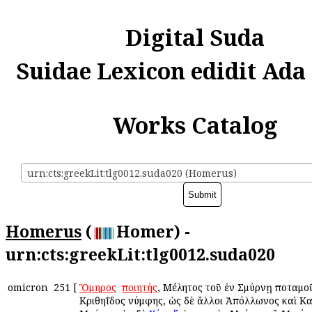
Digital Suda
Suidae Lexicon edidit Ada
Works Catalog
urn:cts:greekLit:tlg0012.suda020 (Homerus)
Homerus
(
Homer) -
urn:cts:greekLit:tlg0012.suda020
omicron
251
[
Ὅμηρος
ὁ
ποιητής
, Μέλητος τοῦ ἐν Σμύρνῃ ποταμο
Κριθηΐδος νύμφης, ὡς δὲ ἄλλοι Ἀπόλλωνος καὶ Κ