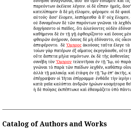
δύνησθε ἀναγνῶναι, ἅσσ’ ἂν ὑμῖν εἴπωμεν. καί τις
παρεόντων ἐκέλευε λέγειν. οἱ δὲ εἶπαν· ἡμεῖς, ἅσσ’
κατελίπομεν· ἃ δὲ μὴ εἵλομεν, φέρομεν. οἱ δὲ φασὶ
αὐτούς· ἅσσ’ ἕλομεν, λειπόμεσθα· ἃ δ’ οὐχ ἕλομεν
οὐ δυναμένων δὲ τῶν παρόντων γνῶναι τὰ λεχθέν
διηγήσαντο οἱ παῖδες, ὅτι ἁλιεύοντες οὐδὲν ἐδύναν
καθήμενοι δὲ ἐν τῇ γῇ ἐφθειρίζοντο· καὶ ὅσους μὲ
φθειρῶν ἀνῄρουν, ὅσους δὲ μὴ ἐδύναντο, εἰς οἶκο
ἀπεφέροντο. ὁ δὲ
Ὅμηρος
ἀκούσας ταῦτα ἔλεγε τὰ 
τοίων γὰρ πατέρων ἐξ αἵματος ἐκγεγάασθε, οὔτε
οὔτε ἄσπετα μῆλα νεμόντων. ἐκ δὲ τῆς ἀσθενείας
συνέβη τὸν
Ὅμηρον
τελευτῆσαι ἐν τῇ Ἴῳ, οὐ παρὰ
γνῶναι τὸ παρὰ τῶν παίδων λεχθέν, καθάπερ οἴοντ
ἀλλὰ τῇ μαλακίᾳ. καὶ ἐτάφη ἐν τῇ Ἴῳ ἐπ’ ἀκτῆς, κ
ἐπέγραψαν οἱ Ἰῆται ἐπίγραμμα· ἐνθάδε τὴν ἱερὴν
κατὰ γαῖα καλύπτει ἀνδρῶν ἡρώων κοσμήτορα θε
ἡ δὲ ποίησις ἐκπέπτωκε καὶ ἐθαυμάζετο ὑπὸ πάντ
Catalog of Authors and Works