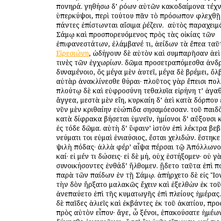
πονηρά. γηθήσω δ’ ὁρόων αὐτῶν κακοδαίμονα τέχνη
ὑπερκύψοι, περὶ τούτου πᾶν τὸ πρόσωπον φλεχθῇ
πάντες ἐπίστωνται αἴσιμα ῥέζειν. ὁ αὐτὸς παραχει
Σάμῳ καὶ προσπορευόμενος πρὸς τὰς οἰκίας τῶν
ἐπιφανεστάτων, ἐλάμβανέ τι, ἀείδων τὰ ἔπεα ταῦτ
Εἰρεσιώνη
, ὡδήγουν δὲ αὐτὸν καὶ συμπαρῆσαν ἀε
τινὲς τῶν ἐγχωρίων. δῶμα προσετραπόμεσθα ἀνδ
δυναμένοιο, ὃς μέγα μὲν ἀυτεῖ, μέγα δὲ βρέμει, ὄλβ
αὐτὰρ ἀνακλίνεσθε θύραι· πλοῦτος γὰρ ἔπεισι πολ
πλούτῳ δὲ καὶ εὐφροσύνη τεθαλυῖα εἰρήνη τ’ ἀγαθ
ἄγγεα, μεστὰ μὲν εἴη, κυρκαίη δ’ ἀεὶ κατὰ δόρπου
νῦν μὲν κριθαίην εὐώπιδα σησαμόεσσαν. τοῦ παιδ
κατὰ δίφρακα βήσεται ὑμνεῖν, ἡμίονοι δ’ αὔξουσι
ἐς τόδε δῶμα. αὐτὴ δ’ ὕφαιν’ ἱστὸν ἐπὶ λέκτρα βεβ
νεύματι τοι εὐμαὶ ἐνιαύσιος, ἔσται χελιδών. ἕστηκ
ψιλὴ πόδας· ἀλλὰ φέρ’ αἶψα πέρσαι τῷ Ἀπόλλωνος
καί· εἰ μέν τι δώσεις· εἰ δὲ μή, οὐχ ἑστήξομεν· οὐ γ
συνοικήσοντες ἐνθάδ’ ἤλθομεν. ᾔδετο ταῦτα ἐπὶ 
παρὰ τῶν παίδων ἐν τῇ Σάμῳ. ἀπήρχετο δὲ εἰς Ἴο
τὴν ὁδὸν ἤρξατο μαλακῶς ἔχειν καὶ ἐξελθὼν ἐκ το
ἀνεπαύετο ἐπὶ τῆς κυματωγῆς ἐπὶ πλείους ἡμέρας
δὲ παῖδες ἁλιεῖς καὶ ἐκβάντες ἐκ τοῦ ἀκατίου, πρ
πρὸς αὐτὸν εἶπον· ἄγε, ὦ ξένοι, ἐπακούσατε ἡμέω