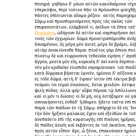
πονηρά. γηθήσω δ’ ὁρόων αὐτῶν κακοδαίμονα τέχνη
ὑπερκύψοι, περὶ τούτου πᾶν τὸ πρόσωπον φλεχθῇ
πάντες ἐπίστωνται αἴσιμα ῥέζειν. ὁ αὐτὸς παραχει
Σάμῳ καὶ προσπορευόμενος πρὸς τὰς οἰκίας τῶν
ἐπιφανεστάτων, ἐλάμβανέ τι, ἀείδων τὰ ἔπεα ταῦτ
Εἰρεσιώνη
, ὡδήγουν δὲ αὐτὸν καὶ συμπαρῆσαν ἀε
τινὲς τῶν ἐγχωρίων. δῶμα προσετραπόμεσθα ἀνδ
δυναμένοιο, ὃς μέγα μὲν ἀυτεῖ, μέγα δὲ βρέμει, ὄλβ
αὐτὰρ ἀνακλίνεσθε θύραι· πλοῦτος γὰρ ἔπεισι πολ
πλούτῳ δὲ καὶ εὐφροσύνη τεθαλυῖα εἰρήνη τ’ ἀγαθ
ἄγγεα, μεστὰ μὲν εἴη, κυρκαίη δ’ ἀεὶ κατὰ δόρπου
νῦν μὲν κριθαίην εὐώπιδα σησαμόεσσαν. τοῦ παιδ
κατὰ δίφρακα βήσεται ὑμνεῖν, ἡμίονοι δ’ αὔξουσι
ἐς τόδε δῶμα. αὐτὴ δ’ ὕφαιν’ ἱστὸν ἐπὶ λέκτρα βεβ
νεύματι τοι εὐμαὶ ἐνιαύσιος, ἔσται χελιδών. ἕστηκ
ψιλὴ πόδας· ἀλλὰ φέρ’ αἶψα πέρσαι τῷ Ἀπόλλωνος
καί· εἰ μέν τι δώσεις· εἰ δὲ μή, οὐχ ἑστήξομεν· οὐ γ
συνοικήσοντες ἐνθάδ’ ἤλθομεν. ᾔδετο ταῦτα ἐπὶ 
παρὰ τῶν παίδων ἐν τῇ Σάμῳ. ἀπήρχετο δὲ εἰς Ἴο
τὴν ὁδὸν ἤρξατο μαλακῶς ἔχειν καὶ ἐξελθὼν ἐκ το
ἀνεπαύετο ἐπὶ τῆς κυματωγῆς ἐπὶ πλείους ἡμέρας
δὲ παῖδες ἁλιεῖς καὶ ἐκβάντες ἐκ τοῦ ἀκατίου, πρ
πρὸς αὐτὸν εἶπον· ἄγε, ὦ ξένοι, ἐπακούσατε ἡμέω