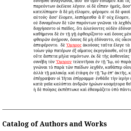
δύνησθε ἀναγνῶναι, ἅσσ’ ἂν ὑμῖν εἴπωμεν. καί τις
παρεόντων ἐκέλευε λέγειν. οἱ δὲ εἶπαν· ἡμεῖς, ἅσσ’
κατελίπομεν· ἃ δὲ μὴ εἵλομεν, φέρομεν. οἱ δὲ φασὶ
αὐτούς· ἅσσ’ ἕλομεν, λειπόμεσθα· ἃ δ’ οὐχ ἕλομεν
οὐ δυναμένων δὲ τῶν παρόντων γνῶναι τὰ λεχθέν
διηγήσαντο οἱ παῖδες, ὅτι ἁλιεύοντες οὐδὲν ἐδύναν
καθήμενοι δὲ ἐν τῇ γῇ ἐφθειρίζοντο· καὶ ὅσους μὲ
φθειρῶν ἀνῄρουν, ὅσους δὲ μὴ ἐδύναντο, εἰς οἶκο
ἀπεφέροντο. ὁ δὲ
Ὅμηρος
ἀκούσας ταῦτα ἔλεγε τὰ 
τοίων γὰρ πατέρων ἐξ αἵματος ἐκγεγάασθε, οὔτε
οὔτε ἄσπετα μῆλα νεμόντων. ἐκ δὲ τῆς ἀσθενείας
συνέβη τὸν
Ὅμηρον
τελευτῆσαι ἐν τῇ Ἴῳ, οὐ παρὰ
γνῶναι τὸ παρὰ τῶν παίδων λεχθέν, καθάπερ οἴοντ
ἀλλὰ τῇ μαλακίᾳ. καὶ ἐτάφη ἐν τῇ Ἴῳ ἐπ’ ἀκτῆς, κ
ἐπέγραψαν οἱ Ἰῆται ἐπίγραμμα· ἐνθάδε τὴν ἱερὴν
κατὰ γαῖα καλύπτει ἀνδρῶν ἡρώων κοσμήτορα θε
ἡ δὲ ποίησις ἐκπέπτωκε καὶ ἐθαυμάζετο ὑπὸ πάντ
Catalog of Authors and Works