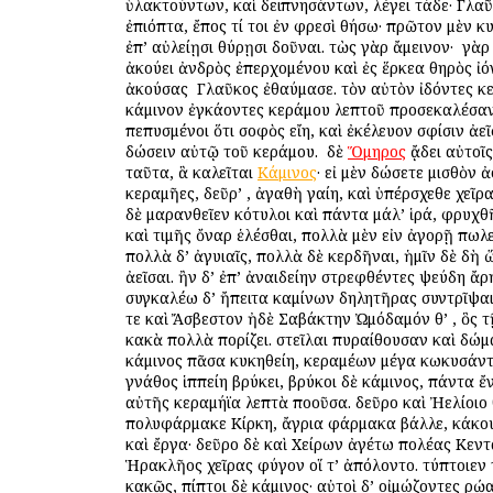
ὑλακτούντων, καὶ δειπνησάντων, λέγει τάδε· Γλα
ἐπιόπτα, ἔπος τί τοι ἐν φρεσὶ θήσω· πρῶτον μὲν κ
ἐπ’ αὐλείῃσι θύρῃσι δοῦναι. τὼς γὰρ ἄμεινον· ὁ γὰ
ἀκούει ἀνδρὸς ἐπερχομένου καὶ ἐς ἕρκεα θηρὸς ἰό
ἀκούσας ὁ Γλαῦκος ἐθαύμασε. τὸν αὐτὸν ἰδόντες κ
κάμινον ἐγκάοντες κεράμου λεπτοῦ προσεκαλέσαν
πεπυσμένοι ὅτι σοφὸς εἴη, καὶ ἐκέλευον σφίσιν ἀε
δώσειν αὐτῷ τοῦ κεράμου. ὁ δὲ
Ὅμηρος
ᾄδει αὐτοῖς
ταῦτα, ἃ καλεῖται
Κάμινος
· εἰ μὲν δώσετε μισθὸν ἀ
κεραμῆες, δεῦρ’ , ἀγαθὴ γαίη, καὶ ὑπέρσχεθε χεῖρα
δὲ μαρανθεῖεν κότυλοι καὶ πάντα μάλ’ ἱρά, φρυχθ
καὶ τιμῆς ὄναρ ἑλέσθαι, πολλὰ μὲν εἰν ἀγορῇ πωλ
πολλὰ δ’ ἀγυιαῖς, πολλὰ δὲ κερδῆναι, ἡμῖν δὲ δὴ 
ἀεῖσαι. ἢν δ’ ἐπ’ ἀναιδείην στρεφθέντες ψεύδη ἄρ
συγκαλέω δ’ ἤπειτα καμίνων δηλητῆρας συντρῖψα
τε καὶ Ἄσβεστον ἠδὲ Σαβάκτην Ὠμόδαμόν θ’ , ὃς 
κακὰ πολλὰ πορίζει. στεῖλαι πυραίθουσαν καὶ δώμ
κάμινος πᾶσα κυκηθείη, κεραμέων μέγα κωκυσάν
γνάθος ἱππείη βρύκει, βρύκοι δὲ κάμινος, πάντα ἔ
αὐτῆς κεραμήϊα λεπτὰ ποοῦσα. δεῦρο καὶ Ἠελίοιο
πολυφάρμακε Κίρκη, ἄγρια φάρμακα βάλλε, κάκου
καὶ ἔργα· δεῦρο δὲ καὶ Χείρων ἀγέτω πολέας Κεντα
Ἡρακλῆος χεῖρας φύγον οἵ τ’ ἀπόλοντο. τύπτοιεν
κακῶς, πίπτοι δὲ κάμινος· αὐτοὶ δ’ οἰμώζοντες ὁρῴ