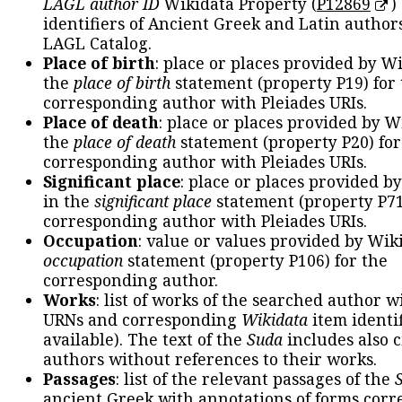
LAGL author ID
Wikidata Property (
P12869
)
identifiers of Ancient Greek and Latin author
LAGL Catalog.
Place of birth
: place or places provided by W
the
place of birth
statement (property P19) for
corresponding author with Pleiades URIs.
Place of death
: place or places provided by W
the
place of death
statement (property P20) for
corresponding author with Pleiades URIs.
Significant place
: place or places provided b
in the
significant place
statement (property P71
corresponding author with Pleiades URIs.
Occupation
: value or values provided by Wik
occupation
statement (property P106) for the
corresponding author.
Works
: list of works of the searched author 
URNs and corresponding
Wikidata
item identif
available). The text of the
Suda
includes also c
authors without references to their works.
Passages
: list of the relevant passages of the
ancient Greek with annotations of forms cor