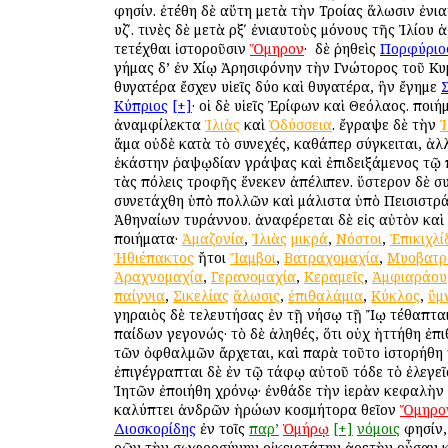
φησίν. ἐτέθη δὲ αὕτη μετὰ τὴν Τροίας ἅλωσιν ἐνι
υζʹ. τινὲς δὲ μετὰ ρξʹ ἐνιαυτοὺς μόνους τῆς Ἰλίου
τετέχθαι ἱστοροῦσιν
Ὅμηρον
· ὁ δὲ ῥηθεὶς
Πορφύριο
γήμας δ’ ἐν Χίῳ Ἀρησιφόνην τὴν Γνώτορος τοῦ Κυ
θυγατέρα ἔσχεν υἱεῖς δύο καὶ θυγατέρα, ἣν ἔγημε
Κύπριος
[+]
· οἱ δὲ υἱεῖς Ἐρίφων καὶ Θεόλαος. ποι
ἀναμφίλεκτα
Ἰλιὰς
καὶ
Ὀδύσσεια
. ἔγραψε δὲ τὴν
Ἰ
ἅμα οὐδὲ κατὰ τὸ συνεχές, καθάπερ σύγκειται, ἀλ
ἑκάστην ῥαψῳδίαν γράψας καὶ ἐπιδειξάμενος τῷ 
τὰς πόλεις τροφῆς ἕνεκεν ἀπέλιπεν. ὕστερον δὲ σ
συνετάχθη ὑπὸ πολλῶν καὶ μάλιστα ὑπὸ Πεισιστρ
Ἀθηναίων τυράννου. ἀναφέρεται δὲ εἰς αὐτὸν καὶ
ποιήματα·
Ἀμαζονία
,
Ἰλιὰς
μικρά
,
Νόστοι
,
Ἐπικιχλί
Ἠθιέπακτος
ἤτοι
Ἴαμβοι
,
Βατραχομαχία
,
Μυοβατρ
Ἀραχνομαχία
,
Γερανομαχία
,
Κεραμεῖς
,
Ἀμφιαράου
παίγνια
,
Σικελίας
ἅλωσις
,
ἐπιθαλάμια
,
Κύκλος
,
ὕμ
γηραιὸς δὲ τελευτήσας ἐν τῇ νήσῳ τῇ Ἴῳ τέθαπται
παίδων γεγονώς· τὸ δὲ ἀληθές, ὅτι οὐχ ἡττήθη ἐπι
τῶν ὀφθαλμῶν ἄρχεται, καὶ παρὰ τοῦτο ἱστορήθη
ἐπιγέγραπται δὲ ἐν τῷ τάφῳ αὐτοῦ τόδε τὸ ἐλεγεῖ
Ἰητῶν ἐποιήθη χρόνῳ· ἐνθάδε τὴν ἱερὰν κεφαλὴν
καλύπτει ἀνδρῶν ἡρώων κοσμήτορα θεῖον
Ὅμηρο
Διοσκορίδης
ἐν τοῖς
παρ’
Ὁμήρῳ
[+]
νόμοις
φησίν, 
ὁρῶν τὴν σωφροσύνην οἰκειοτάτην ἀρετὴν οὖσαν 