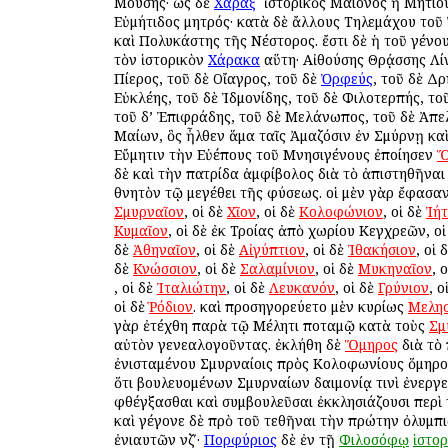
Μούσης· ὡς δὲ
Χάραξ
ὁ ἱστορικὸς Μαίονος ἢ Μητίο
Εὐμήτιδος μητρός· κατὰ δὲ ἄλλους Τηλεμάχου το
καὶ Πολυκάστης τῆς Νέστορος. ἔστι δὲ ἡ τοῦ γένου
τὸν ἱστορικὸν
Χάρακα
αὕτη· Αἰθούσης Θρᾴσσης Λίν
Πίερος, τοῦ δὲ Οἴαγρος, τοῦ δὲ
Ὀρφεύς
, τοῦ δὲ Δρ
Εὐκλέης, τοῦ δὲ Ἰδμονίδης, τοῦ δὲ Φιλοτερπής, το
τοῦ δ’ Ἐπιφράδης, τοῦ δὲ Μελάνωπος, τοῦ δὲ Ἀπε
Μαίων, ὃς ἦλθεν ἅμα ταῖς Ἀμαζόσιν ἐν Σμύρνῃ κα
Εὔμητιν τὴν Εὐέπους τοῦ Μνησιγένους ἐποίησεν
Ὅ
δὲ καὶ τὴν πατρίδα ἀμφίβολος διὰ τὸ ἀπιστηθῆναι
θνητὸν τῷ μεγέθει τῆς φύσεως. οἱ μὲν γὰρ ἔφασα
Σμυρναῖον
, οἱ δὲ
Χῖον
, οἱ δὲ
Κολοφώνιον
, οἱ δὲ
Ἰή
Κυμαῖον
, οἱ δὲ ἐκ Τροίας ἀπὸ χωρίου Κεγχρεῶν, ο
δὲ
Ἀθηναῖον
, οἱ δὲ
Αἰγύπτιον
, οἱ δὲ
Ἰθακήσιον
, οἱ 
δὲ
Κνώσσιον
, οἱ δὲ
Σαλαμίνιον
, οἱ δὲ
Μυκηναῖον
, 
, οἱ δὲ
Ἰταλιώτην
, οἱ δὲ
Λευκανόν
, οἱ δὲ
Γρύνιον
, ο
οἱ δὲ
Ῥόδιον
. καὶ προσηγορεύετο μὲν κυρίως
Μελησ
γὰρ ἐτέχθη παρὰ τῷ Μέλητι ποταμῷ κατὰ τοὺς
Σμ
αὐτὸν γενεαλογοῦντας. ἐκλήθη δὲ
Ὅμηρος
διὰ τὸ
ἐνισταμένου Σμυρναίοις πρὸς Κολοφωνίους ὅμηρο
ὅτι βουλευομένων Σμυρναίων δαιμονίᾳ τινὶ ἐνεργε
φθέγξασθαι καὶ συμβουλεῦσαι ἐκκλησιάζουσι περὶ 
καὶ γέγονε δὲ πρὸ τοῦ τεθῆναι τὴν πρώτην ὀλυμπ
ἐνιαυτῶν νζʹ·
Πορφύριος
δὲ ἐν τῇ
Φιλοσόφῳ
ἱστορ