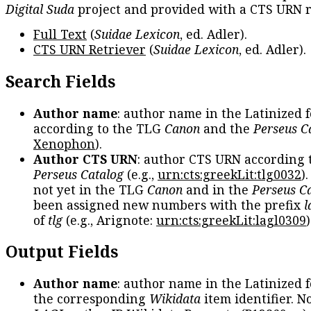
Digital Suda
project and provided with a CTS URN r
Full Text
(
Suidae Lexicon
, ed. Adler).
CTS URN Retriever
(
Suidae Lexicon
, ed. Adler).
Search Fields
Author name
: author name in the Latinized 
according to the TLG
Canon
and the
Perseus C
Xenophon
).
Author CTS URN
: author CTS URN according 
Perseus Catalog
(e.g.,
urn:cts:greekLit:tlg0032
)
not yet in the TLG
Canon
and in the
Perseus C
been assigned new numbers with the prefix
l
of
tlg
(e.g., Arignote:
urn:cts:greekLit:lagl0309
)
Output Fields
Author name
: author name in the Latinized 
the corresponding
Wikidata
item identifier. N