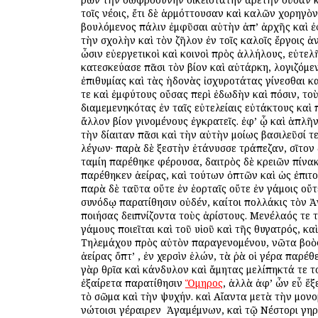
τοῖς νέοις, ἔτι δὲ ἁρμόττουσαν καὶ καλῶν χορηγὸ
βουλόμενος πάλιν ἐμφῦσαι αὐτὴν ἀπ’ ἀρχῆς καὶ ἐ
τὴν σχολὴν καὶ τὸν ζῆλον ἐν τοῖς καλοῖς ἔργοις ἀ
ὦσιν εὐεργετικοὶ καὶ κοινοὶ πρὸς ἀλλήλους, εὐτελ
κατεσκεύασε πᾶσι τὸν βίον καὶ αὐτάρκη, λογιζόμε
ἐπιθυμίας καὶ τὰς ἡδονὰς ἰσχυροτάτας γίνεσθαι κ
τε καὶ ἐμφύτους οὔσας περὶ ἐδωδὴν καὶ πόσιν, τοὺ
διαμεμενηκότας ἐν ταῖς εὐτελείαις εὐτάκτους καὶ 
ἄλλον βίον γινομένους ἐγκρατεῖς. ἐφ’ ᾧ καὶ ἁπλ
τὴν δίαιταν πᾶσι καὶ τὴν αὐτὴν ὁμοίως βασιλεῦσί τε
λέγων· παρὰ δὲ ξεστὴν ἐτάνυσσε τράπεζαν, σῖτον 
ταμίη παρέθηκε φέρουσα, δαιτρὸς δὲ κρειῶν πίνα
παρέθηκεν ἀείρας, καὶ τούτων ὀπτῶν καὶ ὡς ἐπιτ
παρὰ δὲ ταῦτα οὔτε ἐν ἑορταῖς οὔτε ἐν γάμοις οὔ
συνόδῳ παρατίθησιν οὐδέν, καίτοι πολλάκις τὸν 
ποιήσας δειπνίζοντα τοὺς ἀρίστους. Μενέλαός τε 
γάμους ποιεῖται καὶ τοῦ υἱοῦ καὶ τῆς θυγατρός, κα
Τηλεμάχου πρὸς αὐτὸν παραγενομένου, νῶτα βοὸ
ἀείρας ὄπτ’ , ἐν χερσὶν ἑλών, τὰ ῥὰ οἱ γέρα παρέ
γὰρ θρῖα καὶ κάνδυλον καὶ ἄμητας μελίπηκτά τε το
ἐξαίρετα παρατίθησιν
Ὅμηρος
, ἀλλὰ ἀφ’ ὧν εὖ ἕξ
τὸ σῶμα καὶ τὴν ψυχήν. καὶ Αἴαντα μετὰ τὴν μον
νώτοισι γέραιρεν ὁ Ἀγαμέμνων, καὶ τῷ Νέστορι γηρ