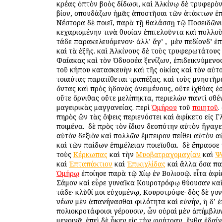
κρέας ὀπτὸν βοὸς δίδωσι, καὶ Ἀλκίνῳ δὲ τρυφερὸ
βίον, σπουδάζων ἡμᾶς ἀποστῆσαι τῶν ἀτάκτων ἐπ
Νέστορα δὲ ποιεῖ, παρὰ τῇ θαλάσσῃ τῷ Ποσειδῶνι
κεχαρισμένην τινὰ θυσίαν ἐπιτελοῦντα καὶ πολλοὺ
τάδε παρακελευόμενον· ἀλλ’ ἄγ’ , ὁ μὲν πεδίονδ’ ἐπ
καὶ τὰ ἑξῆς. καὶ Ἀλκίνους δὲ τοὺς τρυφερωτάτους
Φαίακας καὶ τὸν Ὀδυσσέα ξενίζων, ἐπιδεικνύμενο
τοῦ κήπου κατασκευὴν καὶ τῆς οἰκίας καὶ τὸν αὑτο
τοιαύτας παρατίθεται τραπέζας. καὶ τοὺς μνηστῆρ
ὄντας καὶ πρὸς ἡδονὰς ἀνειμένους, οὔτε ἰχθύας ἐσ
οὔτε ὄρνιθας οὔτε μελίπηκτα, περιελὼν παντὶ σθέ
μαγειρικὰς μαγγανείας. περὶ
Ὁμήρου
τοῦ
ποιητοῦ
.
πηρὸς ὢν τὰς ὄψεις περιενόστει καὶ ἀφίκετο εἰς 
ποιμένα. ὁ δὲ πρὸς τὸν ἴδιον δεσπότην αὐτὸν ἤγαγεν
αὐτὸν δεξιὸν καὶ πολλῶν ἔμπειρον πείθει αὐτὸν α
καὶ τῶν παίδων ἐπιμέλειαν ποιεῖσθαι. ὁ δὲ ἔπρασσε
τοὺς
Κέρκωπας
καὶ τὴν
Μυοβατραχομαχίαν
καὶ
Ψ
καὶ
Ἑπταπάκτιον
καὶ
Ἐπικιχλίδας
καὶ ἄλλα ὅσα παί
Ὁμήρῳ
ἐποίησε παρὰ τῷ Χίῳ ἐν Βολισσῷ. εἶτα ἀφίκ
Σάμον καὶ εὗρε γυναῖκα Κουροτρόφῳ θύουσαν καὶ 
τάδε· κλῦθί μοι εὐχομένῳ, Κουροτρόφε· δὸς δὲ γυ
νέων μὲν ἀπανήνασθαι φιλότητα καὶ εὐνήν, ἡ δ’ 
πολιοκροτάφοισι γέρουσιν, ὧν οὐραὶ μὲν ἀπήμβλυν
μενοινᾷ. ἐπεὶ δὲ ἧκεν εἰς τὴν φρήτραν, ἔνθα ἐδαί