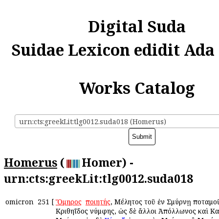
Digital Suda
Suidae Lexicon edidit Ada
Works Catalog
urn:cts:greekLit:tlg0012.suda018 (Homerus)
Homerus
(
Homer) -
urn:cts:greekLit:tlg0012.suda018
omicron
251
[
Ὅμηρος
ὁ
ποιητής
, Μέλητος τοῦ ἐν Σμύρνῃ ποταμο
Κριθηΐδος νύμφης, ὡς δὲ ἄλλοι Ἀπόλλωνος καὶ Κ