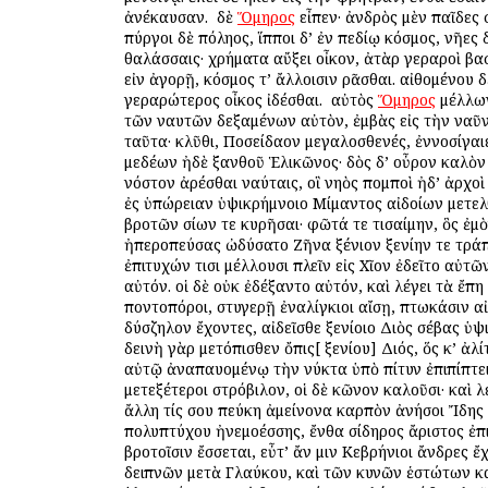
ἀνέκαυσαν. ὁ δὲ
Ὅμηρος
εἶπεν· ἀνδρὸς μὲν παῖδες
πύργοι δὲ πόληος, ἵπποι δ’ ἐν πεδίῳ κόσμος, νῆες δ
θαλάσσαις· χρήματα αὔξει οἶκον, ἀτὰρ γεραροὶ βα
εἰν ἀγορῇ, κόσμος τ’ ἄλλοισιν ὁρᾶσθαι. αἰθομένου 
γεραρώτερος οἶκος ἰδέσθαι. ὁ αὐτὸς
Ὅμηρος
μέλλων
τῶν ναυτῶν δεξαμένων αὐτὸν, ἐμβὰς εἰς τὴν ναῦ
ταῦτα· κλῦθι, Ποσείδαον μεγαλοσθενές, ἐννοσίγαι
μεδέων ἠδὲ ξανθοῦ Ἑλικῶνος· δὸς δ’ οὖρον καλὸν
νόστον ἀρέσθαι ναύταις, οἳ νηὸς πομποὶ ἠδ’ ἀρχοὶ 
ἐς ὑπώρειαν ὑψικρήμνοιο Μίμαντος αἰδοίων μετε
βροτῶν ὁσίων τε κυρῆσαι· φῶτά τε τισαίμην, ὃς ἐμ
ἠπεροπεύσας ὠδύσατο Ζῆνα ξένιον ξενίην τε τράπε
ἐπιτυχών τισι μέλλουσι πλεῖν εἰς Χῖον ἐδεῖτο αὐτ
αὐτόν. οἱ δὲ οὐκ ἐδέξαντο αὐτόν, καὶ λέγει τὰ ἔπη
ποντοπόροι, στυγερῇ ἐναλίγκιοι αἴσῃ, πτωκάσιν αἰ
δύσζηλον ἔχοντες, αἰδεῖσθε ξενίοιο Διὸς σέβας ὑψ
δεινὴ γὰρ μετόπισθεν ὄπις[ ξενίου] Διός, ὅς κ’ ἀλί
αὐτῷ ἀναπαυομένῳ τὴν νύκτα ὑπὸ πίτυν ἐπιπίπτει
μετεξέτεροι στρόβιλον, οἱ δὲ κῶνον καλοῦσι· καὶ λ
ἄλλη τίς σου πεύκη ἀμείνονα καρπὸν ἀνήσοι Ἴδης
πολυπτύχου ἠνεμοέσσης, ἔνθα σίδηρος ἄριστος ἐπι
βροτοῖσιν ἔσσεται, εὖτ’ ἄν μιν Κεβρήνιοι ἄνδρες ἔχ
δειπνῶν μετὰ Γλαύκου, καὶ τῶν κυνῶν ἑστώτων κ