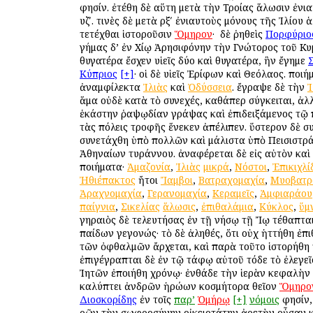
φησίν. ἐτέθη δὲ αὕτη μετὰ τὴν Τροίας ἅλωσιν ἐνι
υζʹ. τινὲς δὲ μετὰ ρξʹ ἐνιαυτοὺς μόνους τῆς Ἰλίου
τετέχθαι ἱστοροῦσιν
Ὅμηρον
· ὁ δὲ ῥηθεὶς
Πορφύριο
γήμας δ’ ἐν Χίῳ Ἀρησιφόνην τὴν Γνώτορος τοῦ Κυ
θυγατέρα ἔσχεν υἱεῖς δύο καὶ θυγατέρα, ἣν ἔγημε
Κύπριος
[+]
· οἱ δὲ υἱεῖς Ἐρίφων καὶ Θεόλαος. ποι
ἀναμφίλεκτα
Ἰλιὰς
καὶ
Ὀδύσσεια
. ἔγραψε δὲ τὴν
Ἰ
ἅμα οὐδὲ κατὰ τὸ συνεχές, καθάπερ σύγκειται, ἀλ
ἑκάστην ῥαψῳδίαν γράψας καὶ ἐπιδειξάμενος τῷ 
τὰς πόλεις τροφῆς ἕνεκεν ἀπέλιπεν. ὕστερον δὲ σ
συνετάχθη ὑπὸ πολλῶν καὶ μάλιστα ὑπὸ Πεισιστρ
Ἀθηναίων τυράννου. ἀναφέρεται δὲ εἰς αὐτὸν καὶ
ποιήματα·
Ἀμαζονία
,
Ἰλιὰς
μικρά
,
Νόστοι
,
Ἐπικιχλί
Ἠθιέπακτος
ἤτοι
Ἴαμβοι
,
Βατραχομαχία
,
Μυοβατρ
Ἀραχνομαχία
,
Γερανομαχία
,
Κεραμεῖς
,
Ἀμφιαράου
παίγνια
,
Σικελίας
ἅλωσις
,
ἐπιθαλάμια
,
Κύκλος
,
ὕμ
γηραιὸς δὲ τελευτήσας ἐν τῇ νήσῳ τῇ Ἴῳ τέθαπται
παίδων γεγονώς· τὸ δὲ ἀληθές, ὅτι οὐχ ἡττήθη ἐπι
τῶν ὀφθαλμῶν ἄρχεται, καὶ παρὰ τοῦτο ἱστορήθη
ἐπιγέγραπται δὲ ἐν τῷ τάφῳ αὐτοῦ τόδε τὸ ἐλεγεῖ
Ἰητῶν ἐποιήθη χρόνῳ· ἐνθάδε τὴν ἱερὰν κεφαλὴν
καλύπτει ἀνδρῶν ἡρώων κοσμήτορα θεῖον
Ὅμηρο
Διοσκορίδης
ἐν τοῖς
παρ’
Ὁμήρῳ
[+]
νόμοις
φησίν, 
ὁρῶν τὴν σωφροσύνην οἰκειοτάτην ἀρετὴν οὖσαν 