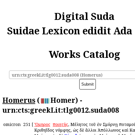
Digital Suda
Suidae Lexicon edidit Ada
Works Catalog
urn:cts:greekLit:tlg0012.suda008 (Homerus)
Homerus
(
Homer) -
urn:cts:greekLit:tlg0012.suda008
omicron
251
[
Ὅμηρος
ὁ
ποιητής
, Μέλητος τοῦ ἐν Σμύρνῃ ποταμο
Κριθηΐδος νύμφης, ὡς δὲ ἄλλοι Ἀπόλλωνος καὶ Κ