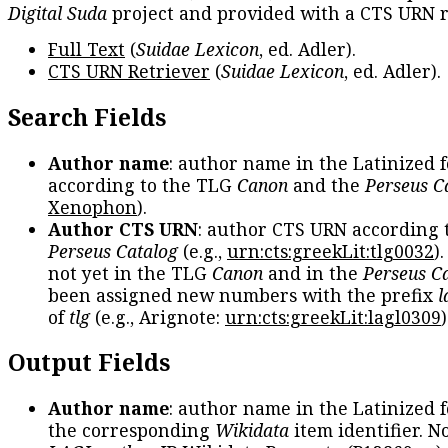
Digital Suda
project and provided with a CTS URN r
Full Text
(
Suidae Lexicon
, ed. Adler).
CTS URN Retriever
(
Suidae Lexicon
, ed. Adler).
Search Fields
Author name
: author name in the Latinized 
according to the TLG
Canon
and the
Perseus C
Xenophon
).
Author CTS URN
: author CTS URN according 
Perseus Catalog
(e.g.,
urn:cts:greekLit:tlg0032
)
not yet in the TLG
Canon
and in the
Perseus C
been assigned new numbers with the prefix
l
of
tlg
(e.g., Arignote:
urn:cts:greekLit:lagl0309
)
Output Fields
Author name
: author name in the Latinized 
the corresponding
Wikidata
item identifier. N