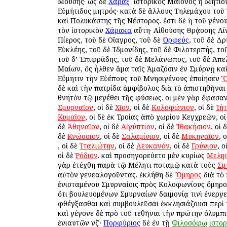
Μούσης· ὡς δὲ
Χάραξ
ὁ ἱστορικὸς Μαίονος ἢ Μητίο
Εὐμήτιδος μητρός· κατὰ δὲ ἄλλους Τηλεμάχου το
καὶ Πολυκάστης τῆς Νέστορος. ἔστι δὲ ἡ τοῦ γένου
τὸν ἱστορικὸν
Χάρακα
αὕτη· Αἰθούσης Θρᾴσσης Λίν
Πίερος, τοῦ δὲ Οἴαγρος, τοῦ δὲ
Ὀρφεύς
, τοῦ δὲ Δρ
Εὐκλέης, τοῦ δὲ Ἰδμονίδης, τοῦ δὲ Φιλοτερπής, το
τοῦ δ’ Ἐπιφράδης, τοῦ δὲ Μελάνωπος, τοῦ δὲ Ἀπε
Μαίων, ὃς ἦλθεν ἅμα ταῖς Ἀμαζόσιν ἐν Σμύρνῃ κα
Εὔμητιν τὴν Εὐέπους τοῦ Μνησιγένους ἐποίησεν
Ὅ
δὲ καὶ τὴν πατρίδα ἀμφίβολος διὰ τὸ ἀπιστηθῆναι
θνητὸν τῷ μεγέθει τῆς φύσεως. οἱ μὲν γὰρ ἔφασα
Σμυρναῖον
, οἱ δὲ
Χῖον
, οἱ δὲ
Κολοφώνιον
, οἱ δὲ
Ἰή
Κυμαῖον
, οἱ δὲ ἐκ Τροίας ἀπὸ χωρίου Κεγχρεῶν, ο
δὲ
Ἀθηναῖον
, οἱ δὲ
Αἰγύπτιον
, οἱ δὲ
Ἰθακήσιον
, οἱ 
δὲ
Κνώσσιον
, οἱ δὲ
Σαλαμίνιον
, οἱ δὲ
Μυκηναῖον
, 
, οἱ δὲ
Ἰταλιώτην
, οἱ δὲ
Λευκανόν
, οἱ δὲ
Γρύνιον
, ο
οἱ δὲ
Ῥόδιον
. καὶ προσηγορεύετο μὲν κυρίως
Μελησ
γὰρ ἐτέχθη παρὰ τῷ Μέλητι ποταμῷ κατὰ τοὺς
Σμ
αὐτὸν γενεαλογοῦντας. ἐκλήθη δὲ
Ὅμηρος
διὰ τὸ
ἐνισταμένου Σμυρναίοις πρὸς Κολοφωνίους ὅμηρο
ὅτι βουλευομένων Σμυρναίων δαιμονίᾳ τινὶ ἐνεργε
φθέγξασθαι καὶ συμβουλεῦσαι ἐκκλησιάζουσι περὶ 
καὶ γέγονε δὲ πρὸ τοῦ τεθῆναι τὴν πρώτην ὀλυμπ
ἐνιαυτῶν νζʹ·
Πορφύριος
δὲ ἐν τῇ
Φιλοσόφῳ
ἱστορ