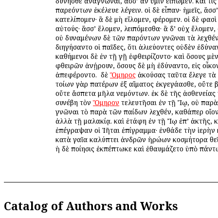
δύνησθε ἀναγνῶναι, ἅσσ’ ἂν ὑμῖν εἴπωμεν. καί τις
παρεόντων ἐκέλευε λέγειν. οἱ δὲ εἶπαν· ἡμεῖς, ἅσσ’
κατελίπομεν· ἃ δὲ μὴ εἵλομεν, φέρομεν. οἱ δὲ φασὶ
αὐτούς· ἅσσ’ ἕλομεν, λειπόμεσθα· ἃ δ’ οὐχ ἕλομεν
οὐ δυναμένων δὲ τῶν παρόντων γνῶναι τὰ λεχθέν
διηγήσαντο οἱ παῖδες, ὅτι ἁλιεύοντες οὐδὲν ἐδύναν
καθήμενοι δὲ ἐν τῇ γῇ ἐφθειρίζοντο· καὶ ὅσους μὲ
φθειρῶν ἀνῄρουν, ὅσους δὲ μὴ ἐδύναντο, εἰς οἶκο
ἀπεφέροντο. ὁ δὲ
Ὅμηρος
ἀκούσας ταῦτα ἔλεγε τὰ 
τοίων γὰρ πατέρων ἐξ αἵματος ἐκγεγάασθε, οὔτε
οὔτε ἄσπετα μῆλα νεμόντων. ἐκ δὲ τῆς ἀσθενείας
συνέβη τὸν
Ὅμηρον
τελευτῆσαι ἐν τῇ Ἴῳ, οὐ παρὰ
γνῶναι τὸ παρὰ τῶν παίδων λεχθέν, καθάπερ οἴοντ
ἀλλὰ τῇ μαλακίᾳ. καὶ ἐτάφη ἐν τῇ Ἴῳ ἐπ’ ἀκτῆς, κ
ἐπέγραψαν οἱ Ἰῆται ἐπίγραμμα· ἐνθάδε τὴν ἱερὴν
κατὰ γαῖα καλύπτει ἀνδρῶν ἡρώων κοσμήτορα θε
ἡ δὲ ποίησις ἐκπέπτωκε καὶ ἐθαυμάζετο ὑπὸ πάντ
Catalog of Authors and Works