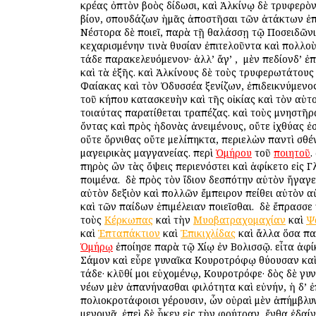
κρέας ὀπτὸν βοὸς δίδωσι, καὶ Ἀλκίνῳ δὲ τρυφερὸ
βίον, σπουδάζων ἡμᾶς ἀποστῆσαι τῶν ἀτάκτων ἐπ
Νέστορα δὲ ποιεῖ, παρὰ τῇ θαλάσσῃ τῷ Ποσειδῶνι
κεχαρισμένην τινὰ θυσίαν ἐπιτελοῦντα καὶ πολλοὺ
τάδε παρακελευόμενον· ἀλλ’ ἄγ’ , ὁ μὲν πεδίονδ’ ἐπ
καὶ τὰ ἑξῆς. καὶ Ἀλκίνους δὲ τοὺς τρυφερωτάτους
Φαίακας καὶ τὸν Ὀδυσσέα ξενίζων, ἐπιδεικνύμενο
τοῦ κήπου κατασκευὴν καὶ τῆς οἰκίας καὶ τὸν αὑτο
τοιαύτας παρατίθεται τραπέζας. καὶ τοὺς μνηστῆρ
ὄντας καὶ πρὸς ἡδονὰς ἀνειμένους, οὔτε ἰχθύας ἐσ
οὔτε ὄρνιθας οὔτε μελίπηκτα, περιελὼν παντὶ σθέ
μαγειρικὰς μαγγανείας. περὶ
Ὁμήρου
τοῦ
ποιητοῦ
.
πηρὸς ὢν τὰς ὄψεις περιενόστει καὶ ἀφίκετο εἰς 
ποιμένα. ὁ δὲ πρὸς τὸν ἴδιον δεσπότην αὐτὸν ἤγαγεν
αὐτὸν δεξιὸν καὶ πολλῶν ἔμπειρον πείθει αὐτὸν α
καὶ τῶν παίδων ἐπιμέλειαν ποιεῖσθαι. ὁ δὲ ἔπρασσε
τοὺς
Κέρκωπας
καὶ τὴν
Μυοβατραχομαχίαν
καὶ
Ψ
καὶ
Ἑπταπάκτιον
καὶ
Ἐπικιχλίδας
καὶ ἄλλα ὅσα παί
Ὁμήρῳ
ἐποίησε παρὰ τῷ Χίῳ ἐν Βολισσῷ. εἶτα ἀφίκ
Σάμον καὶ εὗρε γυναῖκα Κουροτρόφῳ θύουσαν καὶ 
τάδε· κλῦθί μοι εὐχομένῳ, Κουροτρόφε· δὸς δὲ γυ
νέων μὲν ἀπανήνασθαι φιλότητα καὶ εὐνήν, ἡ δ’ 
πολιοκροτάφοισι γέρουσιν, ὧν οὐραὶ μὲν ἀπήμβλυν
μενοινᾷ. ἐπεὶ δὲ ἧκεν εἰς τὴν φρήτραν, ἔνθα ἐδαί