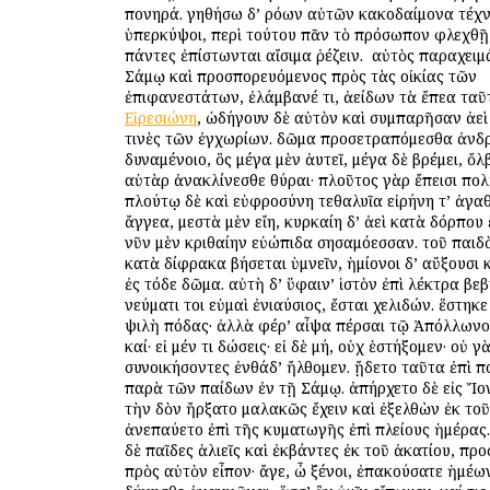
πονηρά. γηθήσω δ’ ὁρόων αὐτῶν κακοδαίμονα τέχνη
ὑπερκύψοι, περὶ τούτου πᾶν τὸ πρόσωπον φλεχθῇ
πάντες ἐπίστωνται αἴσιμα ῥέζειν. ὁ αὐτὸς παραχει
Σάμῳ καὶ προσπορευόμενος πρὸς τὰς οἰκίας τῶν
ἐπιφανεστάτων, ἐλάμβανέ τι, ἀείδων τὰ ἔπεα ταῦτ
Εἰρεσιώνη
, ὡδήγουν δὲ αὐτὸν καὶ συμπαρῆσαν ἀε
τινὲς τῶν ἐγχωρίων. δῶμα προσετραπόμεσθα ἀνδ
δυναμένοιο, ὃς μέγα μὲν ἀυτεῖ, μέγα δὲ βρέμει, ὄλβ
αὐτὰρ ἀνακλίνεσθε θύραι· πλοῦτος γὰρ ἔπεισι πολ
πλούτῳ δὲ καὶ εὐφροσύνη τεθαλυῖα εἰρήνη τ’ ἀγαθ
ἄγγεα, μεστὰ μὲν εἴη, κυρκαίη δ’ ἀεὶ κατὰ δόρπου
νῦν μὲν κριθαίην εὐώπιδα σησαμόεσσαν. τοῦ παιδ
κατὰ δίφρακα βήσεται ὑμνεῖν, ἡμίονοι δ’ αὔξουσι
ἐς τόδε δῶμα. αὐτὴ δ’ ὕφαιν’ ἱστὸν ἐπὶ λέκτρα βεβ
νεύματι τοι εὐμαὶ ἐνιαύσιος, ἔσται χελιδών. ἕστηκ
ψιλὴ πόδας· ἀλλὰ φέρ’ αἶψα πέρσαι τῷ Ἀπόλλωνος
καί· εἰ μέν τι δώσεις· εἰ δὲ μή, οὐχ ἑστήξομεν· οὐ γ
συνοικήσοντες ἐνθάδ’ ἤλθομεν. ᾔδετο ταῦτα ἐπὶ 
παρὰ τῶν παίδων ἐν τῇ Σάμῳ. ἀπήρχετο δὲ εἰς Ἴο
τὴν ὁδὸν ἤρξατο μαλακῶς ἔχειν καὶ ἐξελθὼν ἐκ το
ἀνεπαύετο ἐπὶ τῆς κυματωγῆς ἐπὶ πλείους ἡμέρας
δὲ παῖδες ἁλιεῖς καὶ ἐκβάντες ἐκ τοῦ ἀκατίου, πρ
πρὸς αὐτὸν εἶπον· ἄγε, ὦ ξένοι, ἐπακούσατε ἡμέω