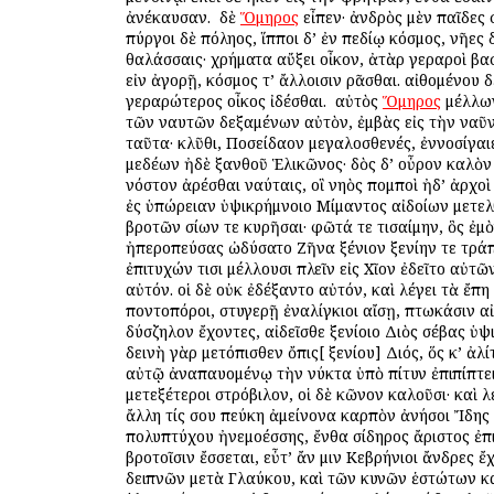
ἀνέκαυσαν. ὁ δὲ
Ὅμηρος
εἶπεν· ἀνδρὸς μὲν παῖδες
πύργοι δὲ πόληος, ἵπποι δ’ ἐν πεδίῳ κόσμος, νῆες δ
θαλάσσαις· χρήματα αὔξει οἶκον, ἀτὰρ γεραροὶ βα
εἰν ἀγορῇ, κόσμος τ’ ἄλλοισιν ὁρᾶσθαι. αἰθομένου 
γεραρώτερος οἶκος ἰδέσθαι. ὁ αὐτὸς
Ὅμηρος
μέλλων
τῶν ναυτῶν δεξαμένων αὐτὸν, ἐμβὰς εἰς τὴν ναῦ
ταῦτα· κλῦθι, Ποσείδαον μεγαλοσθενές, ἐννοσίγαι
μεδέων ἠδὲ ξανθοῦ Ἑλικῶνος· δὸς δ’ οὖρον καλὸν
νόστον ἀρέσθαι ναύταις, οἳ νηὸς πομποὶ ἠδ’ ἀρχοὶ 
ἐς ὑπώρειαν ὑψικρήμνοιο Μίμαντος αἰδοίων μετε
βροτῶν ὁσίων τε κυρῆσαι· φῶτά τε τισαίμην, ὃς ἐμ
ἠπεροπεύσας ὠδύσατο Ζῆνα ξένιον ξενίην τε τράπε
ἐπιτυχών τισι μέλλουσι πλεῖν εἰς Χῖον ἐδεῖτο αὐτ
αὐτόν. οἱ δὲ οὐκ ἐδέξαντο αὐτόν, καὶ λέγει τὰ ἔπη
ποντοπόροι, στυγερῇ ἐναλίγκιοι αἴσῃ, πτωκάσιν αἰ
δύσζηλον ἔχοντες, αἰδεῖσθε ξενίοιο Διὸς σέβας ὑψ
δεινὴ γὰρ μετόπισθεν ὄπις[ ξενίου] Διός, ὅς κ’ ἀλί
αὐτῷ ἀναπαυομένῳ τὴν νύκτα ὑπὸ πίτυν ἐπιπίπτει
μετεξέτεροι στρόβιλον, οἱ δὲ κῶνον καλοῦσι· καὶ λ
ἄλλη τίς σου πεύκη ἀμείνονα καρπὸν ἀνήσοι Ἴδης
πολυπτύχου ἠνεμοέσσης, ἔνθα σίδηρος ἄριστος ἐπι
βροτοῖσιν ἔσσεται, εὖτ’ ἄν μιν Κεβρήνιοι ἄνδρες ἔχ
δειπνῶν μετὰ Γλαύκου, καὶ τῶν κυνῶν ἑστώτων κ