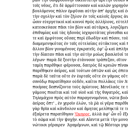
τοῖς νέοις, ἔτι δὲ ἁρμόττουσαν καὶ καλῶν χορηγὸ
βουλόμενος πάλιν ἐμφῦσαι αὐτὴν ἀπ’ ἀρχῆς καὶ ἐ
τὴν σχολὴν καὶ τὸν ζῆλον ἐν τοῖς καλοῖς ἔργοις ἀ
ὦσιν εὐεργετικοὶ καὶ κοινοὶ πρὸς ἀλλήλους, εὐτελ
κατεσκεύασε πᾶσι τὸν βίον καὶ αὐτάρκη, λογιζόμε
ἐπιθυμίας καὶ τὰς ἡδονὰς ἰσχυροτάτας γίνεσθαι κ
τε καὶ ἐμφύτους οὔσας περὶ ἐδωδὴν καὶ πόσιν, τοὺ
διαμεμενηκότας ἐν ταῖς εὐτελείαις εὐτάκτους καὶ 
ἄλλον βίον γινομένους ἐγκρατεῖς. ἐφ’ ᾧ καὶ ἁπλ
τὴν δίαιταν πᾶσι καὶ τὴν αὐτὴν ὁμοίως βασιλεῦσί τε
λέγων· παρὰ δὲ ξεστὴν ἐτάνυσσε τράπεζαν, σῖτον 
ταμίη παρέθηκε φέρουσα, δαιτρὸς δὲ κρειῶν πίνα
παρέθηκεν ἀείρας, καὶ τούτων ὀπτῶν καὶ ὡς ἐπιτ
παρὰ δὲ ταῦτα οὔτε ἐν ἑορταῖς οὔτε ἐν γάμοις οὔ
συνόδῳ παρατίθησιν οὐδέν, καίτοι πολλάκις τὸν 
ποιήσας δειπνίζοντα τοὺς ἀρίστους. Μενέλαός τε 
γάμους ποιεῖται καὶ τοῦ υἱοῦ καὶ τῆς θυγατρός, κα
Τηλεμάχου πρὸς αὐτὸν παραγενομένου, νῶτα βοὸ
ἀείρας ὄπτ’ , ἐν χερσὶν ἑλών, τὰ ῥὰ οἱ γέρα παρέ
γὰρ θρῖα καὶ κάνδυλον καὶ ἄμητας μελίπηκτά τε το
ἐξαίρετα παρατίθησιν
Ὅμηρος
, ἀλλὰ ἀφ’ ὧν εὖ ἕξ
τὸ σῶμα καὶ τὴν ψυχήν. καὶ Αἴαντα μετὰ τὴν μον
νώτοισι γέραιρεν ὁ Ἀγαμέμνων, καὶ τῷ Νέστορι γηρ