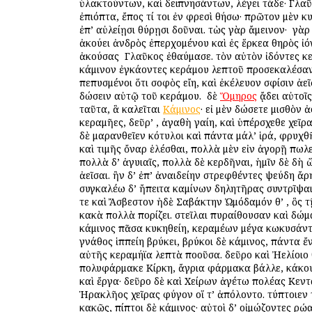
ὑλακτούντων, καὶ δειπνησάντων, λέγει τάδε· Γλα
ἐπιόπτα, ἔπος τί τοι ἐν φρεσὶ θήσω· πρῶτον μὲν κ
ἐπ’ αὐλείῃσι θύρῃσι δοῦναι. τὼς γὰρ ἄμεινον· ὁ γὰ
ἀκούει ἀνδρὸς ἐπερχομένου καὶ ἐς ἕρκεα θηρὸς ἰό
ἀκούσας ὁ Γλαῦκος ἐθαύμασε. τὸν αὐτὸν ἰδόντες κ
κάμινον ἐγκάοντες κεράμου λεπτοῦ προσεκαλέσαν
πεπυσμένοι ὅτι σοφὸς εἴη, καὶ ἐκέλευον σφίσιν ἀε
δώσειν αὐτῷ τοῦ κεράμου. ὁ δὲ
Ὅμηρος
ᾄδει αὐτοῖς
ταῦτα, ἃ καλεῖται
Κάμινος
· εἰ μὲν δώσετε μισθὸν ἀ
κεραμῆες, δεῦρ’ , ἀγαθὴ γαίη, καὶ ὑπέρσχεθε χεῖρα
δὲ μαρανθεῖεν κότυλοι καὶ πάντα μάλ’ ἱρά, φρυχθ
καὶ τιμῆς ὄναρ ἑλέσθαι, πολλὰ μὲν εἰν ἀγορῇ πωλ
πολλὰ δ’ ἀγυιαῖς, πολλὰ δὲ κερδῆναι, ἡμῖν δὲ δὴ 
ἀεῖσαι. ἢν δ’ ἐπ’ ἀναιδείην στρεφθέντες ψεύδη ἄρ
συγκαλέω δ’ ἤπειτα καμίνων δηλητῆρας συντρῖψα
τε καὶ Ἄσβεστον ἠδὲ Σαβάκτην Ὠμόδαμόν θ’ , ὃς 
κακὰ πολλὰ πορίζει. στεῖλαι πυραίθουσαν καὶ δώμ
κάμινος πᾶσα κυκηθείη, κεραμέων μέγα κωκυσάν
γνάθος ἱππείη βρύκει, βρύκοι δὲ κάμινος, πάντα ἔ
αὐτῆς κεραμήϊα λεπτὰ ποοῦσα. δεῦρο καὶ Ἠελίοιο
πολυφάρμακε Κίρκη, ἄγρια φάρμακα βάλλε, κάκου
καὶ ἔργα· δεῦρο δὲ καὶ Χείρων ἀγέτω πολέας Κεντα
Ἡρακλῆος χεῖρας φύγον οἵ τ’ ἀπόλοντο. τύπτοιεν
κακῶς, πίπτοι δὲ κάμινος· αὐτοὶ δ’ οἰμώζοντες ὁρῴ