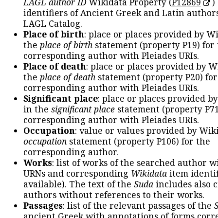
LAGL author ID
Wikidata Property (
P12869
)
identifiers of Ancient Greek and Latin author
LAGL Catalog.
Place of birth
: place or places provided by W
the
place of birth
statement (property P19) for
corresponding author with Pleiades URIs.
Place of death
: place or places provided by W
the
place of death
statement (property P20) for
corresponding author with Pleiades URIs.
Significant place
: place or places provided b
in the
significant place
statement (property P71
corresponding author with Pleiades URIs.
Occupation
: value or values provided by Wik
occupation
statement (property P106) for the
corresponding author.
Works
: list of works of the searched author 
URNs and corresponding
Wikidata
item identif
available). The text of the
Suda
includes also c
authors without references to their works.
Passages
: list of the relevant passages of the
ancient Greek with annotations of forms cor