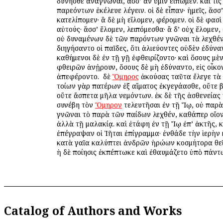
δύνησθε ἀναγνῶναι, ἅσσ’ ἂν ὑμῖν εἴπωμεν. καί τις
παρεόντων ἐκέλευε λέγειν. οἱ δὲ εἶπαν· ἡμεῖς, ἅσσ’
κατελίπομεν· ἃ δὲ μὴ εἵλομεν, φέρομεν. οἱ δὲ φασὶ
αὐτούς· ἅσσ’ ἕλομεν, λειπόμεσθα· ἃ δ’ οὐχ ἕλομεν
οὐ δυναμένων δὲ τῶν παρόντων γνῶναι τὰ λεχθέν
διηγήσαντο οἱ παῖδες, ὅτι ἁλιεύοντες οὐδὲν ἐδύναν
καθήμενοι δὲ ἐν τῇ γῇ ἐφθειρίζοντο· καὶ ὅσους μὲ
φθειρῶν ἀνῄρουν, ὅσους δὲ μὴ ἐδύναντο, εἰς οἶκο
ἀπεφέροντο. ὁ δὲ
Ὅμηρος
ἀκούσας ταῦτα ἔλεγε τὰ 
τοίων γὰρ πατέρων ἐξ αἵματος ἐκγεγάασθε, οὔτε
οὔτε ἄσπετα μῆλα νεμόντων. ἐκ δὲ τῆς ἀσθενείας
συνέβη τὸν
Ὅμηρον
τελευτῆσαι ἐν τῇ Ἴῳ, οὐ παρὰ
γνῶναι τὸ παρὰ τῶν παίδων λεχθέν, καθάπερ οἴοντ
ἀλλὰ τῇ μαλακίᾳ. καὶ ἐτάφη ἐν τῇ Ἴῳ ἐπ’ ἀκτῆς, κ
ἐπέγραψαν οἱ Ἰῆται ἐπίγραμμα· ἐνθάδε τὴν ἱερὴν
κατὰ γαῖα καλύπτει ἀνδρῶν ἡρώων κοσμήτορα θε
ἡ δὲ ποίησις ἐκπέπτωκε καὶ ἐθαυμάζετο ὑπὸ πάντ
Catalog of Authors and Works