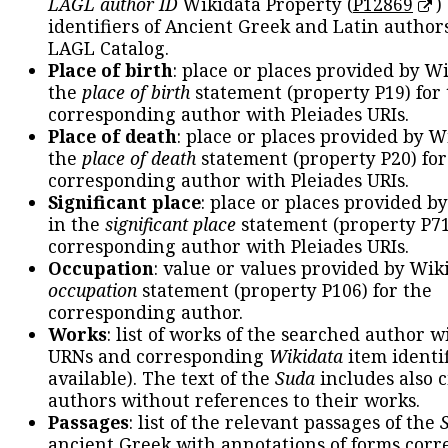
LAGL author ID
Wikidata Property (
P12869
)
identifiers of Ancient Greek and Latin author
LAGL Catalog.
Place of birth
: place or places provided by W
the
place of birth
statement (property P19) for
corresponding author with Pleiades URIs.
Place of death
: place or places provided by W
the
place of death
statement (property P20) for
corresponding author with Pleiades URIs.
Significant place
: place or places provided b
in the
significant place
statement (property P71
corresponding author with Pleiades URIs.
Occupation
: value or values provided by Wik
occupation
statement (property P106) for the
corresponding author.
Works
: list of works of the searched author 
URNs and corresponding
Wikidata
item identif
available). The text of the
Suda
includes also c
authors without references to their works.
Passages
: list of the relevant passages of the
ancient Greek with annotations of forms cor