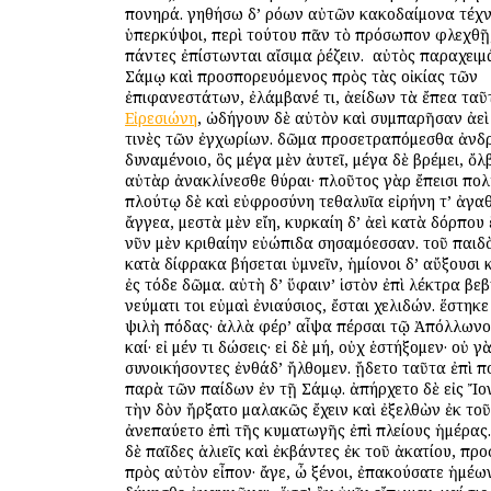
πονηρά. γηθήσω δ’ ὁρόων αὐτῶν κακοδαίμονα τέχνη
ὑπερκύψοι, περὶ τούτου πᾶν τὸ πρόσωπον φλεχθῇ
πάντες ἐπίστωνται αἴσιμα ῥέζειν. ὁ αὐτὸς παραχει
Σάμῳ καὶ προσπορευόμενος πρὸς τὰς οἰκίας τῶν
ἐπιφανεστάτων, ἐλάμβανέ τι, ἀείδων τὰ ἔπεα ταῦτ
Εἰρεσιώνη
, ὡδήγουν δὲ αὐτὸν καὶ συμπαρῆσαν ἀε
τινὲς τῶν ἐγχωρίων. δῶμα προσετραπόμεσθα ἀνδ
δυναμένοιο, ὃς μέγα μὲν ἀυτεῖ, μέγα δὲ βρέμει, ὄλβ
αὐτὰρ ἀνακλίνεσθε θύραι· πλοῦτος γὰρ ἔπεισι πολ
πλούτῳ δὲ καὶ εὐφροσύνη τεθαλυῖα εἰρήνη τ’ ἀγαθ
ἄγγεα, μεστὰ μὲν εἴη, κυρκαίη δ’ ἀεὶ κατὰ δόρπου
νῦν μὲν κριθαίην εὐώπιδα σησαμόεσσαν. τοῦ παιδ
κατὰ δίφρακα βήσεται ὑμνεῖν, ἡμίονοι δ’ αὔξουσι
ἐς τόδε δῶμα. αὐτὴ δ’ ὕφαιν’ ἱστὸν ἐπὶ λέκτρα βεβ
νεύματι τοι εὐμαὶ ἐνιαύσιος, ἔσται χελιδών. ἕστηκ
ψιλὴ πόδας· ἀλλὰ φέρ’ αἶψα πέρσαι τῷ Ἀπόλλωνος
καί· εἰ μέν τι δώσεις· εἰ δὲ μή, οὐχ ἑστήξομεν· οὐ γ
συνοικήσοντες ἐνθάδ’ ἤλθομεν. ᾔδετο ταῦτα ἐπὶ 
παρὰ τῶν παίδων ἐν τῇ Σάμῳ. ἀπήρχετο δὲ εἰς Ἴο
τὴν ὁδὸν ἤρξατο μαλακῶς ἔχειν καὶ ἐξελθὼν ἐκ το
ἀνεπαύετο ἐπὶ τῆς κυματωγῆς ἐπὶ πλείους ἡμέρας
δὲ παῖδες ἁλιεῖς καὶ ἐκβάντες ἐκ τοῦ ἀκατίου, πρ
πρὸς αὐτὸν εἶπον· ἄγε, ὦ ξένοι, ἐπακούσατε ἡμέω