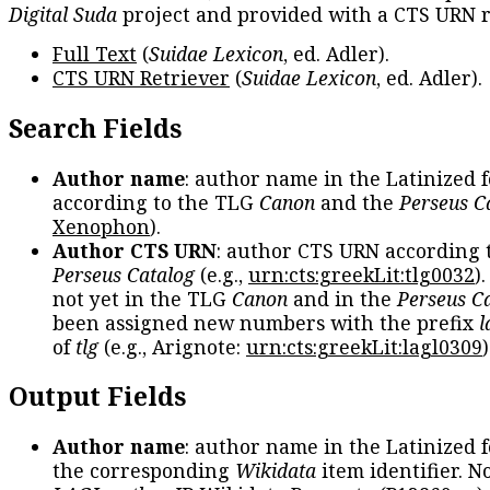
Digital Suda
project and provided with a CTS URN r
Full Text
(
Suidae Lexicon
, ed. Adler).
CTS URN Retriever
(
Suidae Lexicon
, ed. Adler).
Search Fields
Author name
: author name in the Latinized 
according to the TLG
Canon
and the
Perseus C
Xenophon
).
Author CTS URN
: author CTS URN according 
Perseus Catalog
(e.g.,
urn:cts:greekLit:tlg0032
)
not yet in the TLG
Canon
and in the
Perseus C
been assigned new numbers with the prefix
l
of
tlg
(e.g., Arignote:
urn:cts:greekLit:lagl0309
)
Output Fields
Author name
: author name in the Latinized 
the corresponding
Wikidata
item identifier. N