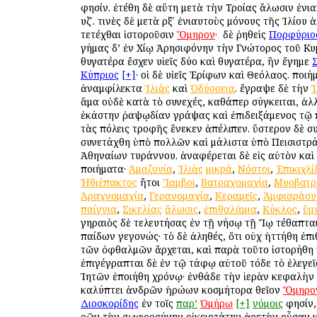
φησίν. ἐτέθη δὲ αὕτη μετὰ τὴν Τροίας ἅλωσιν ἐνι
υζʹ. τινὲς δὲ μετὰ ρξʹ ἐνιαυτοὺς μόνους τῆς Ἰλίου
τετέχθαι ἱστοροῦσιν
Ὅμηρον
· ὁ δὲ ῥηθεὶς
Πορφύριο
γήμας δ’ ἐν Χίῳ Ἀρησιφόνην τὴν Γνώτορος τοῦ Κυ
θυγατέρα ἔσχεν υἱεῖς δύο καὶ θυγατέρα, ἣν ἔγημε
Κύπριος
[+]
· οἱ δὲ υἱεῖς Ἐρίφων καὶ Θεόλαος. ποι
ἀναμφίλεκτα
Ἰλιὰς
καὶ
Ὀδύσσεια
. ἔγραψε δὲ τὴν
Ἰ
ἅμα οὐδὲ κατὰ τὸ συνεχές, καθάπερ σύγκειται, ἀλ
ἑκάστην ῥαψῳδίαν γράψας καὶ ἐπιδειξάμενος τῷ 
τὰς πόλεις τροφῆς ἕνεκεν ἀπέλιπεν. ὕστερον δὲ σ
συνετάχθη ὑπὸ πολλῶν καὶ μάλιστα ὑπὸ Πεισιστρ
Ἀθηναίων τυράννου. ἀναφέρεται δὲ εἰς αὐτὸν καὶ
ποιήματα·
Ἀμαζονία
,
Ἰλιὰς
μικρά
,
Νόστοι
,
Ἐπικιχλί
Ἠθιέπακτος
ἤτοι
Ἴαμβοι
,
Βατραχομαχία
,
Μυοβατρ
Ἀραχνομαχία
,
Γερανομαχία
,
Κεραμεῖς
,
Ἀμφιαράου
παίγνια
,
Σικελίας
ἅλωσις
,
ἐπιθαλάμια
,
Κύκλος
,
ὕμ
γηραιὸς δὲ τελευτήσας ἐν τῇ νήσῳ τῇ Ἴῳ τέθαπται
παίδων γεγονώς· τὸ δὲ ἀληθές, ὅτι οὐχ ἡττήθη ἐπι
τῶν ὀφθαλμῶν ἄρχεται, καὶ παρὰ τοῦτο ἱστορήθη
ἐπιγέγραπται δὲ ἐν τῷ τάφῳ αὐτοῦ τόδε τὸ ἐλεγεῖ
Ἰητῶν ἐποιήθη χρόνῳ· ἐνθάδε τὴν ἱερὰν κεφαλὴν
καλύπτει ἀνδρῶν ἡρώων κοσμήτορα θεῖον
Ὅμηρο
Διοσκορίδης
ἐν τοῖς
παρ’
Ὁμήρῳ
[+]
νόμοις
φησίν, 
ὁρῶν τὴν σωφροσύνην οἰκειοτάτην ἀρετὴν οὖσαν 