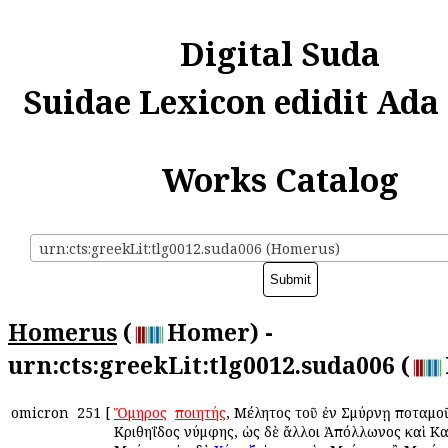
Digital Suda
Suidae Lexicon edidit Ada
Works Catalog
urn:cts:greekLit:tlg0012.suda006 (Homerus)
Homerus
(
Homer) -
urn:cts:greekLit:tlg0012.suda006 (
omicron
251
[
Ὅμηρος
ὁ
ποιητής
, Μέλητος τοῦ ἐν Σμύρνῃ ποταμο
Κριθηΐδος νύμφης, ὡς δὲ ἄλλοι Ἀπόλλωνος καὶ Κ