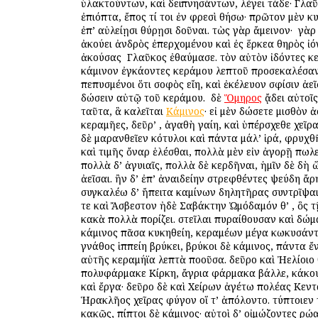
ὑλακτούντων, καὶ δειπνησάντων, λέγει τάδε· Γλα
ἐπιόπτα, ἔπος τί τοι ἐν φρεσὶ θήσω· πρῶτον μὲν κ
ἐπ’ αὐλείῃσι θύρῃσι δοῦναι. τὼς γὰρ ἄμεινον· ὁ γὰ
ἀκούει ἀνδρὸς ἐπερχομένου καὶ ἐς ἕρκεα θηρὸς ἰό
ἀκούσας ὁ Γλαῦκος ἐθαύμασε. τὸν αὐτὸν ἰδόντες κ
κάμινον ἐγκάοντες κεράμου λεπτοῦ προσεκαλέσαν
πεπυσμένοι ὅτι σοφὸς εἴη, καὶ ἐκέλευον σφίσιν ἀε
δώσειν αὐτῷ τοῦ κεράμου. ὁ δὲ
Ὅμηρος
ᾄδει αὐτοῖς
ταῦτα, ἃ καλεῖται
Κάμινος
· εἰ μὲν δώσετε μισθὸν ἀ
κεραμῆες, δεῦρ’ , ἀγαθὴ γαίη, καὶ ὑπέρσχεθε χεῖρα
δὲ μαρανθεῖεν κότυλοι καὶ πάντα μάλ’ ἱρά, φρυχθ
καὶ τιμῆς ὄναρ ἑλέσθαι, πολλὰ μὲν εἰν ἀγορῇ πωλ
πολλὰ δ’ ἀγυιαῖς, πολλὰ δὲ κερδῆναι, ἡμῖν δὲ δὴ 
ἀεῖσαι. ἢν δ’ ἐπ’ ἀναιδείην στρεφθέντες ψεύδη ἄρ
συγκαλέω δ’ ἤπειτα καμίνων δηλητῆρας συντρῖψα
τε καὶ Ἄσβεστον ἠδὲ Σαβάκτην Ὠμόδαμόν θ’ , ὃς 
κακὰ πολλὰ πορίζει. στεῖλαι πυραίθουσαν καὶ δώμ
κάμινος πᾶσα κυκηθείη, κεραμέων μέγα κωκυσάν
γνάθος ἱππείη βρύκει, βρύκοι δὲ κάμινος, πάντα ἔ
αὐτῆς κεραμήϊα λεπτὰ ποοῦσα. δεῦρο καὶ Ἠελίοιο
πολυφάρμακε Κίρκη, ἄγρια φάρμακα βάλλε, κάκου
καὶ ἔργα· δεῦρο δὲ καὶ Χείρων ἀγέτω πολέας Κεντα
Ἡρακλῆος χεῖρας φύγον οἵ τ’ ἀπόλοντο. τύπτοιεν
κακῶς, πίπτοι δὲ κάμινος· αὐτοὶ δ’ οἰμώζοντες ὁρῴ