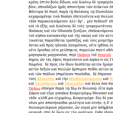
κρέας ὀπτὸν βοὸς δίδωσι, καὶ Ἀλκίνῳ δὲ τρυφερὸ
βίον, σπουδάζων ἡμᾶς ἀποστῆσαι τῶν ἀτάκτων ἐπ
Νέστορα δὲ ποιεῖ, παρὰ τῇ θαλάσσῃ τῷ Ποσειδῶνι
κεχαρισμένην τινὰ θυσίαν ἐπιτελοῦντα καὶ πολλοὺ
τάδε παρακελευόμενον· ἀλλ’ ἄγ’ , ὁ μὲν πεδίονδ’ ἐπ
καὶ τὰ ἑξῆς. καὶ Ἀλκίνους δὲ τοὺς τρυφερωτάτους
Φαίακας καὶ τὸν Ὀδυσσέα ξενίζων, ἐπιδεικνύμενο
τοῦ κήπου κατασκευὴν καὶ τῆς οἰκίας καὶ τὸν αὑτο
τοιαύτας παρατίθεται τραπέζας. καὶ τοὺς μνηστῆρ
ὄντας καὶ πρὸς ἡδονὰς ἀνειμένους, οὔτε ἰχθύας ἐσ
οὔτε ὄρνιθας οὔτε μελίπηκτα, περιελὼν παντὶ σθέ
μαγειρικὰς μαγγανείας. περὶ
Ὁμήρου
τοῦ
ποιητοῦ
.
πηρὸς ὢν τὰς ὄψεις περιενόστει καὶ ἀφίκετο εἰς 
ποιμένα. ὁ δὲ πρὸς τὸν ἴδιον δεσπότην αὐτὸν ἤγαγεν
αὐτὸν δεξιὸν καὶ πολλῶν ἔμπειρον πείθει αὐτὸν α
καὶ τῶν παίδων ἐπιμέλειαν ποιεῖσθαι. ὁ δὲ ἔπρασσε
τοὺς
Κέρκωπας
καὶ τὴν
Μυοβατραχομαχίαν
καὶ
Ψ
καὶ
Ἑπταπάκτιον
καὶ
Ἐπικιχλίδας
καὶ ἄλλα ὅσα παί
Ὁμήρῳ
ἐποίησε παρὰ τῷ Χίῳ ἐν Βολισσῷ. εἶτα ἀφίκ
Σάμον καὶ εὗρε γυναῖκα Κουροτρόφῳ θύουσαν καὶ 
τάδε· κλῦθί μοι εὐχομένῳ, Κουροτρόφε· δὸς δὲ γυ
νέων μὲν ἀπανήνασθαι φιλότητα καὶ εὐνήν, ἡ δ’ 
πολιοκροτάφοισι γέρουσιν, ὧν οὐραὶ μὲν ἀπήμβλυν
μενοινᾷ. ἐπεὶ δὲ ἧκεν εἰς τὴν φρήτραν, ἔνθα ἐδαί