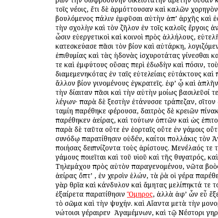
τοῖς νέοις, ἔτι δὲ ἁρμόττουσαν καὶ καλῶν χορηγὸ
βουλόμενος πάλιν ἐμφῦσαι αὐτὴν ἀπ’ ἀρχῆς καὶ ἐ
τὴν σχολὴν καὶ τὸν ζῆλον ἐν τοῖς καλοῖς ἔργοις ἀ
ὦσιν εὐεργετικοὶ καὶ κοινοὶ πρὸς ἀλλήλους, εὐτελ
κατεσκεύασε πᾶσι τὸν βίον καὶ αὐτάρκη, λογιζόμε
ἐπιθυμίας καὶ τὰς ἡδονὰς ἰσχυροτάτας γίνεσθαι κ
τε καὶ ἐμφύτους οὔσας περὶ ἐδωδὴν καὶ πόσιν, τοὺ
διαμεμενηκότας ἐν ταῖς εὐτελείαις εὐτάκτους καὶ 
ἄλλον βίον γινομένους ἐγκρατεῖς. ἐφ’ ᾧ καὶ ἁπλ
τὴν δίαιταν πᾶσι καὶ τὴν αὐτὴν ὁμοίως βασιλεῦσί τε
λέγων· παρὰ δὲ ξεστὴν ἐτάνυσσε τράπεζαν, σῖτον 
ταμίη παρέθηκε φέρουσα, δαιτρὸς δὲ κρειῶν πίνα
παρέθηκεν ἀείρας, καὶ τούτων ὀπτῶν καὶ ὡς ἐπιτ
παρὰ δὲ ταῦτα οὔτε ἐν ἑορταῖς οὔτε ἐν γάμοις οὔ
συνόδῳ παρατίθησιν οὐδέν, καίτοι πολλάκις τὸν 
ποιήσας δειπνίζοντα τοὺς ἀρίστους. Μενέλαός τε 
γάμους ποιεῖται καὶ τοῦ υἱοῦ καὶ τῆς θυγατρός, κα
Τηλεμάχου πρὸς αὐτὸν παραγενομένου, νῶτα βοὸ
ἀείρας ὄπτ’ , ἐν χερσὶν ἑλών, τὰ ῥὰ οἱ γέρα παρέ
γὰρ θρῖα καὶ κάνδυλον καὶ ἄμητας μελίπηκτά τε το
ἐξαίρετα παρατίθησιν
Ὅμηρος
, ἀλλὰ ἀφ’ ὧν εὖ ἕξ
τὸ σῶμα καὶ τὴν ψυχήν. καὶ Αἴαντα μετὰ τὴν μον
νώτοισι γέραιρεν ὁ Ἀγαμέμνων, καὶ τῷ Νέστορι γηρ