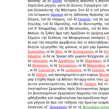
Μούσης· ὡς δὲ
Χάραξ
ὁ ἱστορικὸς Μαίονος ἢ Μητίο
Εὐμήτιδος μητρός· κατὰ δὲ ἄλλους Τηλεμάχου το
καὶ Πολυκάστης τῆς Νέστορος. ἔστι δὲ ἡ τοῦ γένου
τὸν ἱστορικὸν
Χάρακα
αὕτη· Αἰθούσης Θρᾴσσης Λίν
Πίερος, τοῦ δὲ Οἴαγρος, τοῦ δὲ
Ὀρφεύς
, τοῦ δὲ Δρ
Εὐκλέης, τοῦ δὲ Ἰδμονίδης, τοῦ δὲ Φιλοτερπής, το
τοῦ δ’ Ἐπιφράδης, τοῦ δὲ Μελάνωπος, τοῦ δὲ Ἀπε
Μαίων, ὃς ἦλθεν ἅμα ταῖς Ἀμαζόσιν ἐν Σμύρνῃ κα
Εὔμητιν τὴν Εὐέπους τοῦ Μνησιγένους ἐποίησεν
Ὅ
δὲ καὶ τὴν πατρίδα ἀμφίβολος διὰ τὸ ἀπιστηθῆναι
θνητὸν τῷ μεγέθει τῆς φύσεως. οἱ μὲν γὰρ ἔφασα
Σμυρναῖον
, οἱ δὲ
Χῖον
, οἱ δὲ
Κολοφώνιον
, οἱ δὲ
Ἰή
Κυμαῖον
, οἱ δὲ ἐκ Τροίας ἀπὸ χωρίου Κεγχρεῶν, ο
δὲ
Ἀθηναῖον
, οἱ δὲ
Αἰγύπτιον
, οἱ δὲ
Ἰθακήσιον
, οἱ 
δὲ
Κνώσσιον
, οἱ δὲ
Σαλαμίνιον
, οἱ δὲ
Μυκηναῖον
, 
, οἱ δὲ
Ἰταλιώτην
, οἱ δὲ
Λευκανόν
, οἱ δὲ
Γρύνιον
, ο
οἱ δὲ
Ῥόδιον
. καὶ προσηγορεύετο μὲν κυρίως
Μελησ
γὰρ ἐτέχθη παρὰ τῷ Μέλητι ποταμῷ κατὰ τοὺς
Σμ
αὐτὸν γενεαλογοῦντας. ἐκλήθη δὲ
Ὅμηρος
διὰ τὸ
ἐνισταμένου Σμυρναίοις πρὸς Κολοφωνίους ὅμηρο
ὅτι βουλευομένων Σμυρναίων δαιμονίᾳ τινὶ ἐνεργε
φθέγξασθαι καὶ συμβουλεῦσαι ἐκκλησιάζουσι περὶ 
καὶ γέγονε δὲ πρὸ τοῦ τεθῆναι τὴν πρώτην ὀλυμπ
ἐνιαυτῶν νζʹ·
Πορφύριος
δὲ ἐν τῇ
Φιλοσόφῳ
ἱστορ