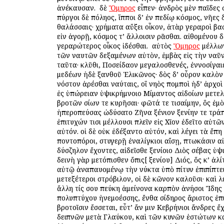
ἀνέκαυσαν. ὁ δὲ
Ὅμηρος
εἶπεν· ἀνδρὸς μὲν παῖδες
πύργοι δὲ πόληος, ἵπποι δ’ ἐν πεδίῳ κόσμος, νῆες δ
θαλάσσαις· χρήματα αὔξει οἶκον, ἀτὰρ γεραροὶ βα
εἰν ἀγορῇ, κόσμος τ’ ἄλλοισιν ὁρᾶσθαι. αἰθομένου 
γεραρώτερος οἶκος ἰδέσθαι. ὁ αὐτὸς
Ὅμηρος
μέλλων
τῶν ναυτῶν δεξαμένων αὐτὸν, ἐμβὰς εἰς τὴν ναῦ
ταῦτα· κλῦθι, Ποσείδαον μεγαλοσθενές, ἐννοσίγαι
μεδέων ἠδὲ ξανθοῦ Ἑλικῶνος· δὸς δ’ οὖρον καλὸν
νόστον ἀρέσθαι ναύταις, οἳ νηὸς πομποὶ ἠδ’ ἀρχοὶ 
ἐς ὑπώρειαν ὑψικρήμνοιο Μίμαντος αἰδοίων μετε
βροτῶν ὁσίων τε κυρῆσαι· φῶτά τε τισαίμην, ὃς ἐμ
ἠπεροπεύσας ὠδύσατο Ζῆνα ξένιον ξενίην τε τράπε
ἐπιτυχών τισι μέλλουσι πλεῖν εἰς Χῖον ἐδεῖτο αὐτ
αὐτόν. οἱ δὲ οὐκ ἐδέξαντο αὐτόν, καὶ λέγει τὰ ἔπη
ποντοπόροι, στυγερῇ ἐναλίγκιοι αἴσῃ, πτωκάσιν αἰ
δύσζηλον ἔχοντες, αἰδεῖσθε ξενίοιο Διὸς σέβας ὑψ
δεινὴ γὰρ μετόπισθεν ὄπις[ ξενίου] Διός, ὅς κ’ ἀλί
αὐτῷ ἀναπαυομένῳ τὴν νύκτα ὑπὸ πίτυν ἐπιπίπτει
μετεξέτεροι στρόβιλον, οἱ δὲ κῶνον καλοῦσι· καὶ λ
ἄλλη τίς σου πεύκη ἀμείνονα καρπὸν ἀνήσοι Ἴδης
πολυπτύχου ἠνεμοέσσης, ἔνθα σίδηρος ἄριστος ἐπι
βροτοῖσιν ἔσσεται, εὖτ’ ἄν μιν Κεβρήνιοι ἄνδρες ἔχ
δειπνῶν μετὰ Γλαύκου, καὶ τῶν κυνῶν ἑστώτων κ