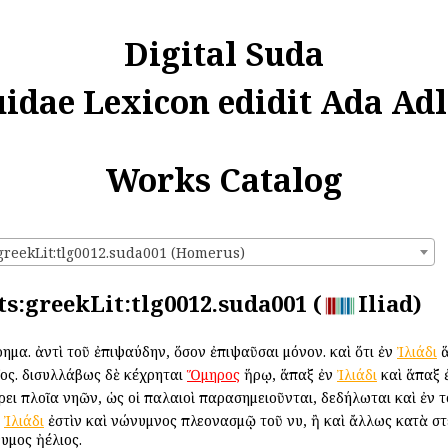
Digital Suda
uidae Lexicon edidit Ada Adl
Works Catalog
:greekLit:tlg0012.suda001 (Homerus)
ts:greekLit:tlg0012.suda001 (
Iliad)
ρρημα. ἀντὶ τοῦ ἐπιψαύδην, ὅσον ἐπιψαῦσαι μόνον. καὶ ὅτι ἐν
Ἰλιάδι
ἅ
ῖος. δισυλλάβως δὲ κέχρηται
Ὅμηρος
ἥρῳ, ἅπαξ ἐν
Ἰλιάδι
καὶ ἅπαξ 
ρει πλοῖα νηῶν, ὡς οἱ παλαιοὶ παρασημειοῦνται, δεδήλωται καὶ ἐν τ
ν
Ἰλιάδι
ἐστὶν καὶ νώνυμνος πλεονασμῷ τοῦ νυ, ἢ καὶ ἄλλως κατὰ στέρ
μος ἠέλιος.