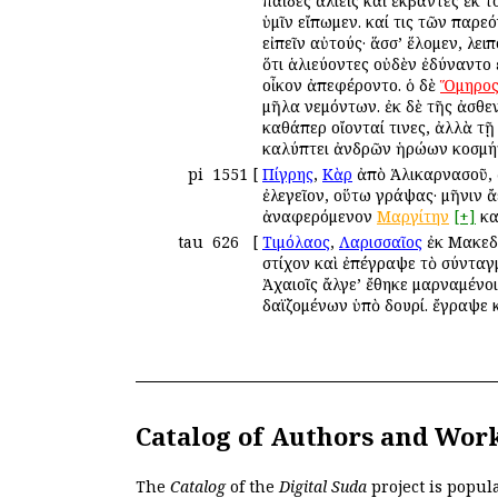
παῖδες ἁλιεῖς καὶ ἐκβάντες ἐκ 
ὑμῖν εἴπωμεν. καί τις τῶν παρεό
εἰπεῖν αὐτούς· ἅσσ’ ἕλομεν, λε
ὅτι ἁλιεύοντες οὐδὲν ἐδύναντο 
οἶκον ἀπεφέροντο. ὁ δὲ
Ὅμηρο
μῆλα νεμόντων. ἐκ δὲ τῆς ἀσθε
καθάπερ οἴονταί τινες, ἀλλὰ τῇ
καλύπτει ἀνδρῶν ἡρώων κοσμή
pi
1551
[
Πίγρης
,
Κὰρ
ἀπὸ Ἁλικαρνασοῦ, ἀ
ἐλεγεῖον, οὕτω γράψας· μῆνιν ἄ
ἀναφερόμενον
Μαργίτην
[+]
κα
tau
626
[
Τιμόλαος
,
Λαρισσαῖος
ἐκ Μακεδ
στίχον καὶ ἐπέγραψε τὸ σύντα
Ἀχαιοῖς ἄλγε’ ἔθηκε μαρναμένο
δαϊζομένων ὑπὸ δουρί. ἔγραψε κ
Catalog of Authors and Wor
The
Catalog
of the
Digital Suda
project is popul