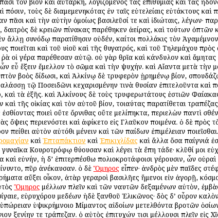
ᾶσι τὸν βίον καὶ αὐτάρκη, λογιζόμενος τὰς ἐπιθυμίας καὶ τὰς ἡδον
 πόσιν, τοὺς δὲ διαμεμενηκότας ἐν ταῖς εὐτελείαις εὐτάκτους καὶ π
ν πᾶσι καὶ τὴν αὐτὴν ὁμοίως βασιλεῦσί τε καὶ ἰδιώταις, λέγων· παρ
, δαιτρὸς δὲ κρειῶν πίνακας παρέθηκεν ἀείρας, καὶ τούτων ὀπτῶν κ
 ἐν ἄλλῃ συνόδῳ παρατίθησιν οὐδέν, καίτοι πολλάκις τὸν Ἀγαμέμνον
υς ποιεῖται καὶ τοῦ υἱοῦ καὶ τῆς θυγατρός, καὶ τοῦ Τηλεμάχου πρ
τὰ ῥὰ οἱ γέρα παρέθεσαν αὐτῷ. οὐ γὰρ θρῖα καὶ κάνδυλον καὶ ἄμητας 
 ὧν εὖ ἕξειν ἔμελλον τὸ σῶμα καὶ τὴν ψυχήν. καὶ Αἴαντα μετὰ τὴν 
ὀπτὸν βοὸς δίδωσι, καὶ Ἀλκίνῳ δὲ τρυφερὸν ᾑρημένῳ βίον, σπουδά
 θαλάσσῃ τῷ Ποσειδῶνι κεχαρισμένην τινὰ θυσίαν ἐπιτελοῦντα καὶ 
ἴτω, καὶ τὰ ἑξῆς. καὶ Ἀλκίνους δὲ τοὺς τρυφερωτάτους ἑστιῶν Φαίακ
καὶ τῆς οἰκίας καὶ τὸν αὑτοῦ βίον, τοιαύτας παρατίθεται τραπέζας
 ἐσθίοντας ποιεὶ οὔτε ὄρνιθας οὔτε μελίπηκτα, περιελὼν παντὶ σθέν
ς ὄψεις περιενόστει καὶ ἀφίκετο εἰς Γλαῦκον ποιμένα. ὁ δὲ πρὸς τ
ον πείθει αὐτὸν αὐτόθι μένειν καὶ τῶν παίδων ἐπιμέλειαν ποιεῖσθαι
ρομαχίαν
καὶ
Ἑπταπάκτιον
καὶ
Ἐπικιχλίδας
καὶ ἄλλα ὅσα παίγνιά ἐ
ε γυναῖκα Κουροτρόφῳ θύουσαν καὶ λέγει τὰ ἔπη τάδε· κλῦθί μοι ε
καὶ εὐνήν, ἡ δ’ ἐπιτερπέσθω πολιοκροτάφοισι γέρουσιν, ὧν οὐραὶ μ
αίνυντο, πῦρ ἀνέκαυσαν. ὁ δὲ
Ὅμηρος
εἶπεν· ἀνδρὸς μὲν παῖδες στέφ
χρήματα αὔξει οἶκον, ἀτὰρ γεραροὶ βασιλῆες ἥμενοι εἰν ἀγορῇ, κόσμ
αὐτὸς
Ὅμηρος
μέλλων πλεῖν καὶ τῶν ναυτῶν δεξαμένων αὐτὸν, ἐμβὰς 
ίγαιε, εὐρυχόρου μεδέων ἠδὲ ξανθοῦ Ἑλικῶνος· δὸς δ’ οὖρον καλὸν
ἐς ὑπώρειαν ὑψικρήμνοιο Μίμαντος αἰδοίων μετελθόντα βροτῶν ὁσίων
ν ξενίην τε τράπεζαν. ὁ αὐτὸς ἐπιτυχών τισι μέλλουσι πλεῖν εἰς Χῖ