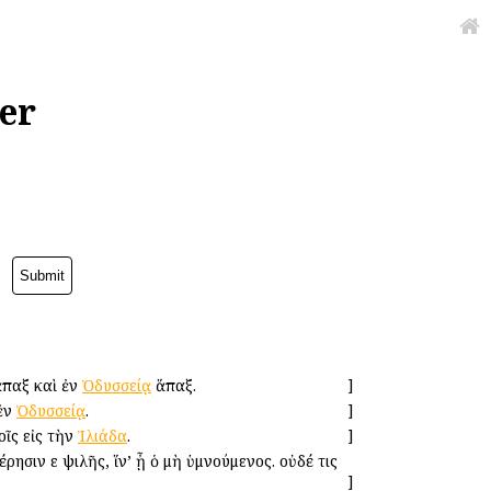
er
παξ καὶ ἐν
Ὀδυσσείᾳ
ἅπαξ.
]
ἐν
Ὀδυσσείᾳ
.
]
οῖς εἰς τὴν
Ἰλιάδα
.
]
ησιν ε ψιλῆς, ἵν’ ᾖ ὁ μὴ ὑμνούμενος. οὐδέ τις
]