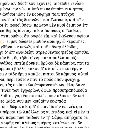
ίῃσιν ἰὸν δύσζηλον ἔχοντες, αἰδεῖσθε ξενίοιο
ομένῳ τὴν νύκτα ὑπὸ πίτυν ἐπιπίπτει καρπός,
πὸν ἀνήσοι Ἴδης ἐν κορυφῇσι πολυπτύχου
ωσιν. ὁ αὐτὸς δειπνῶν μετὰ Γλαύκου, καὶ τῶν
ι ἐν φρεσὶ θήσω· πρῶτον μὲν κυσὶ δεῖπνον ἐπ’
κεα θηρὸς ἰόντος. ταῦτα ἀκούσας ὁ Γλαῦκος
επυσμένοι ὅτι σοφὸς εἴη, καὶ ἐκέλευον σφίσιν
νος
· εἰ μὲν δώσετε μισθὸν ἀοιδῆς, ὦ κεραμῆες,
υχθῆναί τε καλῶς καὶ τιμῆς ὄναρ ἑλέσθαι,
ἢν δ’ ἐπ’ ἀναιδείην στρεφθέντες ψεύδη ἄρησθε,
ν θ’ , ὃς τῇδε τέχνῃ κακὰ πολλὰ πορίζει.
άθος ἱππείη βρύκει, βρύκοι δὲ κάμινος, πάντα
ρμακα βάλλε, κάκου δ’ αὐτούς τε καὶ ἔργα·
ιεν τάδε ἔργα κακῶς, πίπτοι δὲ κάμινος· αὐτοὶ
ψοι, περὶ τούτου πᾶν τὸ πρόσωπον φλεχθῇ,
ρὸς τὰς οἰκίας τῶν ἐπιφανεστάτων, ἐλάμβανέ
ν τινὲς τῶν ἐγχωρίων. δῶμα προσετραπόμεσθα
πλοῦτος γὰρ ἔπεισι πολύς, σὺν πλούτῳ δὲ καὶ
πεο μᾶζα. νῦν μὲν κριθαίην εὐώπιδα
τόδε δῶμα. αὐτὴ δ’ ὕφαιν’ ἱστὸν ἐπὶ λέκτρα
 πέρσαι τῷ Ἀπόλλωνος γυιάτιδος. καί· εἰ μέν τι
όνον παρὰ τῶν παίδων ἐν τῇ Σάμῳ. ἀπήρχετο δὲ
ματωγῆς ἐπὶ πλείους ἡμέρας. κατέπλωσαν δὲ