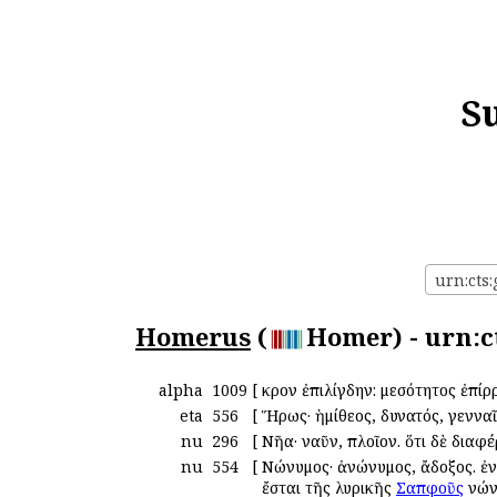
S
urn:cts
Homerus
(
Homer) - urn:c
alpha
1009
[
Ἄκρον ἐπιλίγδην: μεσότητος ἐπί
eta
556
[
Ἥρως· ἡμίθεος, δυνατός, γεννα
nu
296
[
Νῆα· ναῦν, πλοῖον. ὅτι δὲ διαφέ
nu
554
[
Νώνυμος· ἀνώνυμος, ἄδοξος. ἐ
ἔσται τῆς λυρικῆς
Σαπφοῦς
νώνυ