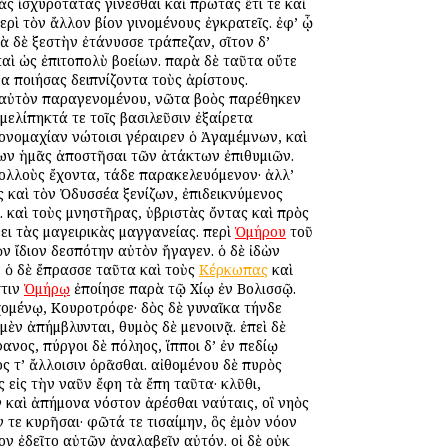
ὰς ἰσχυροτάτας γίνεσθαι καὶ πρώτας ἔτι τε καὶ
ερὶ τὸν ἄλλον βίον γινομένους ἐγκρατεῖς. ἐφ’ ᾧ
ὰ δὲ ξεστὴν ἐτάνυσσε τράπεζαν, σῖτον δ’
αὶ ὡς ἐπιτοπολὺ βοείων. παρὰ δὲ ταῦτα οὔτε
α ποιήσας δειπνίζοντα τοὺς ἀρίστους.
ὸς αὐτὸν παραγενομένου, νῶτα βοὸς παρέθηκεν
μελίπηκτά τε τοῖς βασιλεῦσιν ἐξαίρετα
μονομαχίαν νώτοισι γέραιρεν ὁ Ἀγαμέμνων, καὶ
ζων ἡμᾶς ἀποστῆσαι τῶν ἀτάκτων ἐπιθυμιῶν.
πολλοὺς ἔχοντα, τάδε παρακελευόμενον· ἀλλ’
ας καὶ τὸν Ὀδυσσέα ξενίζων, ἐπιδεικνύμενος
. καὶ τοὺς μνηστῆρας, ὑβριστὰς ὄντας καὶ πρὸς
ει τὰς μαγειρικὰς μαγγανείας. περὶ
Ὁμήρου
τοῦ
ὸν ἴδιον δεσπότην αὐτὸν ἤγαγεν. ὁ δὲ ἰδὼν
. ὁ δὲ ἔπρασσε ταῦτα καὶ τοὺς
Κέρκωπας
καὶ
στιν
Ὁμήρῳ
ἐποίησε παρὰ τῷ Χίῳ ἐν Βολισσῷ.
ὐχομένῳ, Κουροτρόφε· δὸς δὲ γυναῖκα τήνδε
ὲν ἀπήμβλυνται, θυμὸς δὲ μενοινᾷ. ἐπεὶ δὲ
ανος, πύργοι δὲ πόληος, ἵπποι δ’ ἐν πεδίῳ
ος τ’ ἄλλοισιν ὁρᾶσθαι. αἰθομένου δὲ πυρὸς
εἰς τὴν ναῦν ἔφη τὰ ἔπη ταῦτα· κλῦθι,
 καὶ ἀπήμονα νόστον ἀρέσθαι ναύταις, οἳ νηὸς
 τε κυρῆσαι· φῶτά τε τισαίμην, ὃς ἐμὸν νόον
ον ἐδεῖτο αὐτῶν ἀναλαβεῖν αὐτόν. οἱ δὲ οὐκ