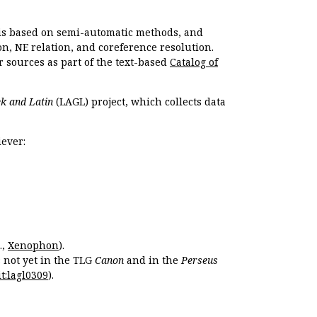
, is based on semi-automatic methods, and
n, NE relation, and coreference resolution.
r sources as part of the text-based
Catalog of
k and Latin
(LAGL) project, which collects data
ever:
.,
Xenophon
).
s not yet in the TLG
Canon
and in the
Perseus
t:lagl0309
).