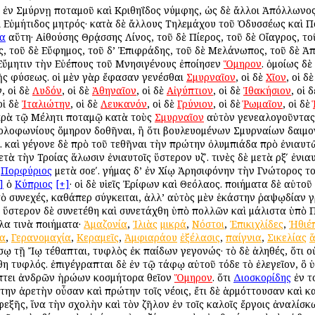
ῦ ἐν Σμύρνῃ ποταμοῦ καὶ Κριθηΐδος νύμφης, ὡς δὲ ἄλλοι Ἀπόλλωνο
ὶ Εὐμήτιδος μητρός· κατὰ δὲ ἄλλους Τηλεμάχου τοῦ Ὀδυσσέως καὶ Πο
α
αὕτη· Αἰθούσης Θρᾴσσης Λίνος, τοῦ δὲ Πίερος, τοῦ δὲ Οἴαγρος, τ
ς, τοῦ δὲ Εὔφημος, τοῦ δ’ Ἐπιφράδης, τοῦ δὲ Μελάνωπος, τοῦ δὲ Ἀπ
Εὔμητιν τὴν Εὐέπους τοῦ Μνησιγένους ἐποίησεν
Ὅμηρον
. ὁμοίως δ
τῆς φύσεως. οἱ μὲν γὰρ ἔφασαν γενέσθαι
Σμυρναῖον
, οἱ δὲ
Χῖον
, οἱ δ
, οἱ δὲ
Λυδόν
, οἱ δὲ
Ἀθηναῖον
, οἱ δὲ
Αἰγύπτιον
, οἱ δὲ
Ἰθακήσιον
, οἱ 
 οἱ δὲ
Ἰταλιώτην
, οἱ δὲ
Λευκανόν
, οἱ δὲ
Γρύνιον
, οἱ δὲ
Ῥωμαῖον
, οἱ δὲ
παρὰ τῷ Μέλητι ποταμῷ κατὰ τοὺς
Σμυρναῖον
αὐτὸν γενεαλογοῦντας
ολοφωνίους ὅμηρον δοθῆναι, ἢ ὅτι βουλευομένων Σμυρναίων δαιμον
. καὶ γέγονε δὲ πρὸ τοῦ τεθῆναι τὴν πρώτην ὀλυμπιάδα πρὸ ἐνιαυτῶ
ετὰ τὴν Τροίας ἅλωσιν ἐνιαυτοῖς ὕστερον υζʹ. τινὲς δὲ μετὰ ρξʹ ἐν
ς
Πορφύριος
μετὰ σοεʹ. γήμας δ’ ἐν Χίῳ Ἀρησιφόνην τὴν Γνώτορος το
]
ὁ
Κύπριος
[+]
· οἱ δὲ υἱεῖς Ἐρίφων καὶ Θεόλαος. ποιήματα δὲ αὐτ
ὸ συνεχές, καθάπερ σύγκειται, ἀλλ’ αὐτὸς μὲν ἑκάστην ῥαψῳδίαν γ
. ὕστερον δὲ συνετέθη καὶ συνετάχθη ὑπὸ πολλῶν καὶ μάλιστα ὑπὸ 
λα τινὰ ποιήματα·
Ἀμαζονία
,
Ἰλιὰς
μικρά
,
Νόστοι
,
Ἐπικιχλίδες
,
Ἠθιέ
α
,
Γερανομαχία
,
Κεραμεῖς
,
Ἀμφιαράου
ἐξέλασις
,
παίγνια
,
Σικελίας
ἅ
ήσῳ τῇ Ἴῳ τέθαπται, τυφλὸς ἐκ παίδων γεγονώς· τὸ δὲ ἀληθές, ὅτι 
θη τυφλός. ἐπιγέγραπται δὲ ἐν τῷ τάφῳ αὐτοῦ τόδε τὸ ἐλεγεῖον, ὃ
πτει ἀνδρῶν ἡρώων κοσμήτορα θεῖον
Ὅμηρον
. ὅτι
Διοσκορίδης
ἐν τ
ην ἀρετὴν οὖσαν καὶ πρώτην τοῖς νέοις, ἔτι δὲ ἁρμόττουσαν καὶ 
εξῆς, ἵνα τὴν σχολὴν καὶ τὸν ζῆλον ἐν τοῖς καλοῖς ἔργοις ἀναλίσκω