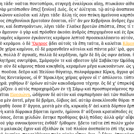
η τάδε· ναῦται ποντοπόροι, στυγερῇ ἐναλίγκιοι αἴσῃ, πτωκάσιν αἰθυ
γὰρ μετόπισθεν ὄπις[ ξενίου] Διός, ὅς κ’ ἀλίτηται. τῷ αὐτῷ ἀναπαυ
ὲ κῶνον καλοῦσι· καὶ λέγει τάδε· ἄλλη τίς σου πεύκη ἀμείνονα καρ
ος ἐπιχθονίοισι βροτοῖσιν ἔσσεται, εὖτ’ ἄν μιν Κεβρήνιοι ἄνδρες ἔχ
 καὶ δειπνησάντων, λέγει τάδε· Γλαῦκε βροτῶν ἐπιόπτα, ἔπος τί το
ρ ἄμεινον· ὁ γὰρ καὶ πρόσθεν ἀκούει ἀνδρὸς ἐπερχομένου καὶ ἐς ἕρ
εραμέες κάμινον ἐγκάοντες κεράμου λεπτοῦ προσεκαλέσαντο αὐτόν, π
ῦ κεράμου. ὁ δὲ
Ὅμηρος
ᾄδει αὐτοῖς τὰ ἔπη ταῦτα, ἃ καλεῖται
Κάμι
εθε χεῖρα καμίνου, εὖ δὲ μαρανθεῖεν κότυλοι καὶ πάντα μάλ’ ἱρά, φρ
 πολλὰ δ’ ἀγυιαῖς, πολλὰ δὲ κερδῆναι, ἡμῖν δὲ δὴ ὥς σφιν ἀεῖσαι. 
ητῆρας συντρῖψαι, Σμάραγόν τε καὶ Ἄσβεστον ἠδὲ Σαβάκτην Ὠμόδαμό
α· σὺν δὲ κάμινος πᾶσα κυκηθείη, κεραμέων μέγα κωκυσάντων. ὡς γν
 ποοῦσα. δεῦρο καὶ Ἠελίοιο θύγατερ, πολυφάρμακε Κίρκη, ἄγρια φά
ας Κενταύρους, οἵ θ’ Ἡρακλῆος χεῖρας φύγον οἵ τ’ ἀπόλοντο. τύπτο
ηρά. γηθήσω δ’ ὁρόων αὐτῶν κακοδαίμονα τέχνην. ὃς δέ χ’ ὑπερκύ
 ῥέζειν. ὁ αὐτὸς παραχειμάζων ἐν τῇ Σάμῳ καὶ προσπορευόμενος π
εῖται
Εἰρεσιώνη
, ὡδήγουν δὲ αὐτὸν καὶ συμπαρῆσαν ἀεὶ τῶν παίδω
α μὲν ἀυτεῖ, μέγα δὲ βρέμει, ὄλβιος ἀεί. αὐτὰρ ἀνακλίνεσθε θύραι· 
γαθή· ὅσσα δ’ ἄγγεα, μεστὰ μὲν εἴη, κυρκαίη δ’ ἀεὶ κατὰ δόρπου ἕρ
ὴ κατὰ δίφρακα βήσεται ὑμνεῖν, ἡμίονοι δ’ αὔξουσι κραταίποδες ἐς 
αύσιος, ἔσται χελιδών. ἕστηκε προθύροις ψιλὴ πόδας· ἀλλὰ φέρ’ αἶψα
ν· οὐ γὰρ συνοικήσοντες ἐνθάδ’ ἤλθομεν. ᾔδετο ταῦτα ἐπὶ πολὺν χρ
ατο μαλακῶς ἔχειν καὶ ἐξελθὼν ἐκ τοῦ πλοίου ἀνεπαύετο ἐπὶ τῆς κυ