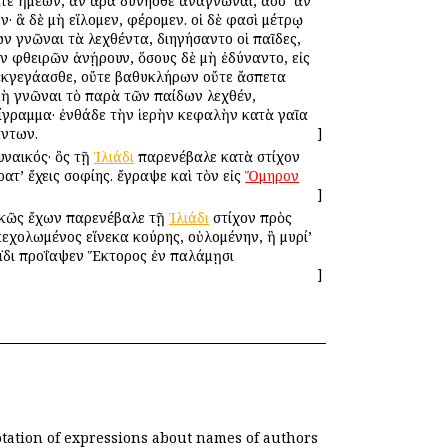
σατε ἡμέων, ἂν ἄρα δύνησθε ἀναγνῶναι, ἅσσ’ ἂν
εν· ἃ δὲ μὴ εἵλομεν, φέρομεν. οἱ δὲ φασὶ μέτρῳ
ων γνῶναι τὰ λεχθέντα, διηγήσαντο οἱ παῖδες,
ῶν φθειρῶν ἀνῄρουν, ὅσους δὲ μὴ ἐδύναντο, εἰς
 ἐκγεγάασθε, οὔτε βαθυκλήρων οὔτε ἄσπετα
μὴ γνῶναι τὸ παρὰ τῶν παίδων λεχθέν,
πίγραμμα· ἐνθάδε τὴν ἱερὴν κεφαλὴν κατὰ γαῖα
άντων.
]
ναικός· ὃς τῇ
Ἰλιάδι
παρενέβαλε κατὰ στίχον
ατ’ ἔχεις σοφίης. ἔγραψε καὶ τὸν εἰς
Ὅμηρον
]
τικῶς ἔχων παρενέβαλε τῇ
Ἰλιάδι
στίχον πρὸς
κεχολωμένος εἵνεκα κούρης, οὐλομένην, ἣ μυρί’
ἄϊδι προΐαψεν Ἕκτορος ἐν παλάμῃσι
]
otation of expressions about names of authors