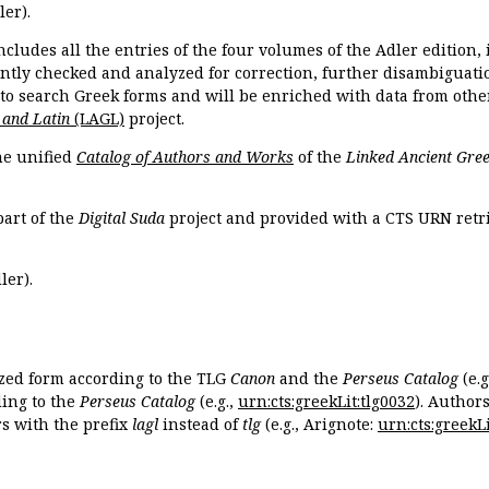
ler).
ncludes all the entries of the four volumes of the Adler edition
ently checked and analyzed for correction, further disambiguatio
 to search Greek forms and will be enriched with data from othe
 and Latin
(LAGL)
project.
the unified
Catalog of Authors and Works
of the
Linked Ancient Gree
part of the
Digital Suda
project and provided with a CTS URN retri
ler).
ized form according to the TLG
Canon
and the
Perseus Catalog
(e.g
ing to the
Perseus Catalog
(e.g.,
urn:cts:greekLit:tlg0032
). Author
 with the prefix
lagl
instead of
tlg
(e.g., Arignote:
urn:cts:greekLi