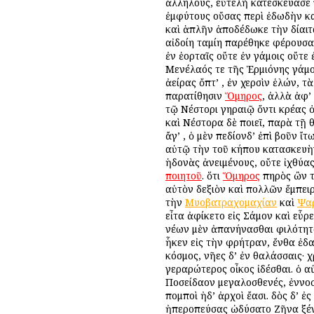
ἀλλήλους, εὐτελῆ κατεσκεύασε π
ἐμφύτους οὔσας περὶ ἐδωδὴν καὶ
καὶ ἁπλῆν ἀποδέδωκε τὴν δίαιτα
αἰδοίη ταμίη παρέθηκε φέρουσα
ἐν ἑορταῖς οὔτε ἐν γάμοις οὔτε
Μενέλαός τε τῆς Ἑρμιόνης γάμο
ἀείρας ὄπτ’ , ἐν χερσὶν ἑλών, 
παρατίθησιν
Ὅμηρος
, ἀλλὰ ἀφ’
τῷ Νέστορι γηραιῷ ὄντι κρέας 
καὶ Νέστορα δὲ ποιεῖ, παρὰ τῇ
ἄγ’ , ὁ μὲν πεδίονδ’ ἐπὶ βοῦν 
αὐτῷ τὴν τοῦ κήπου κατασκευὴν 
ἡδονὰς ἀνειμένους, οὔτε ἰχθύας
ποιητοῦ
. ὅτι
Ὅμηρος
πηρὸς ὢν τὰ
αὐτὸν δεξιὸν καὶ πολλῶν ἔμπειρ
τὴν
Μυοβατραχομαχίαν
καὶ
Ψα
εἶτα ἀφίκετο εἰς Σάμον καὶ εὗρ
νέων μὲν ἀπανήνασθαι φιλότητα 
ἧκεν εἰς τὴν φρήτραν, ἔνθα ἐδ
κόσμος, νῆες δ’ ἐν θαλάσσαις· 
γεραρώτερος οἶκος ἰδέσθαι. ὁ 
Ποσείδαον μεγαλοσθενές, ἐννοσ
πομποὶ ἠδ’ ἀρχοὶ ἔασι. δὸς δ’ 
ἠπεροπεύσας ὠδύσατο Ζῆνα ξένιο