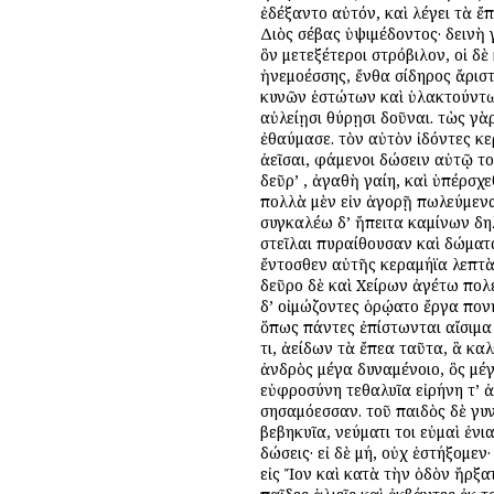
ἐδέξαντο αὐτόν, καὶ λέγει τὰ ἔπ
Διὸς σέβας ὑψιμέδοντος· δεινὴ 
ὃν μετεξέτεροι στρόβιλον, οἱ δ
ἠνεμοέσσης, ἔνθα σίδηρος ἄριστ
κυνῶν ἑστώτων καὶ ὑλακτούντων,
αὐλείῃσι θύρῃσι δοῦναι. τὼς γὰ
ἐθαύμασε. τὸν αὐτὸν ἰδόντες κ
ἀεῖσαι, φάμενοι δώσειν αὐτῷ το
δεῦρ’ , ἀγαθὴ γαίη, καὶ ὑπέρσχ
πολλὰ μὲν εἰν ἀγορῇ πωλεύμενα,
συγκαλέω δ’ ἤπειτα καμίνων δηλ
στεῖλαι πυραίθουσαν καὶ δώματ
ἔντοσθεν αὐτῆς κεραμήϊα λεπτὰ
δεῦρο δὲ καὶ Χείρων ἀγέτω πολέ
δ’ οἰμώζοντες ὁρῴατο ἔργα πον
ὅπως πάντες ἐπίστωνται αἴσιμα
τι, ἀείδων τὰ ἔπεα ταῦτα, ἃ καλ
ἀνδρὸς μέγα δυναμένοιο, ὃς μέγ
εὐφροσύνη τεθαλυῖα εἰρήνη τ’ ἀ
σησαμόεσσαν. τοῦ παιδὸς δὲ γυν
βεβηκυῖα, νεύματι τοι εὐμαὶ ἐνι
δώσεις· εἰ δὲ μή, οὐχ ἑστήξομε
εἰς Ἴον καὶ κατὰ τὴν ὁδὸν ἤρξ