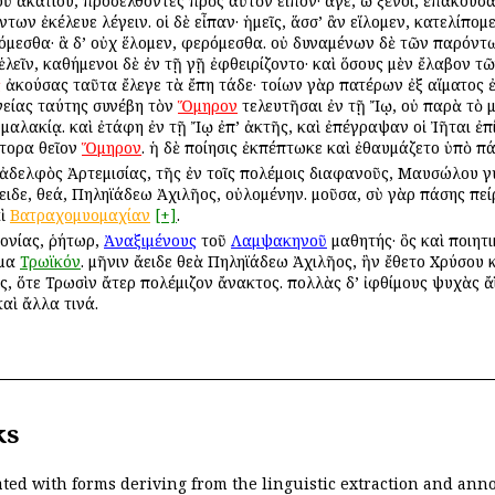
τοῦ ἀκατίου, προσελθόντες πρὸς αὐτὸν εἶπον· ἄγε, ὦ ξένοι, ἐπακού
ντων ἐκέλευε λέγειν. οἱ δὲ εἶπαν· ἡμεῖς, ἅσσ’ ἂν εἵλομεν, κατελίπομ
ιπόμεσθα· ἃ δ’ οὐχ ἕλομεν, φερόμεσθα. οὐ δυναμένων δὲ τῶν παρόντ
ἑλεῖν, καθήμενοι δὲ ἐν τῇ γῇ ἐφθειρίζοντο· καὶ ὅσους μὲν ἔλαβον τ
ς
ἀκούσας ταῦτα ἔλεγε τὰ ἔπη τάδε· τοίων γὰρ πατέρων ἐξ αἵματος
νείας ταύτης συνέβη τὸν
Ὅμηρον
τελευτῆσαι ἐν τῇ Ἴῳ, οὐ παρὰ τὸ 
 μαλακίᾳ. καὶ ἐτάφη ἐν τῇ Ἴῳ ἐπ’ ἀκτῆς, καὶ ἐπέγραψαν οἱ Ἰῆται ἐ
τορα θεῖον
Ὅμηρον
. ἡ δὲ ποίησις ἐκπέπτωκε καὶ ἐθαυμάζετο ὑπὸ π
δελφὸς Ἀρτεμισίας, τῆς ἐν τοῖς πολέμοις διαφανοῦς, Μαυσώλου γυ
ειδε, θεά, Πηληϊάδεω Ἀχιλῆος, οὐλομένην. μοῦσα, σὺ γὰρ πάσης πείρ
ὶ
Βατραχομυομαχίαν
[+]
.
ονίας, ῥήτωρ,
Ἀναξιμένους
τοῦ
Λαμψακηνοῦ
μαθητής· ὃς καὶ ποιη
γμα
Τρωϊκόν
. μῆνιν ἄειδε θεὰ Πηληϊάδεω Ἀχιλῆος, ἣν ἔθετο Χρύσου 
ις, ὅτε Τρωσὶν ἄτερ πολέμιζον ἄνακτος. πολλὰς δ’ ἰφθίμους ψυχὰς 
αὶ ἄλλα τινά.
ks
ated with forms deriving from the linguistic extraction and ann