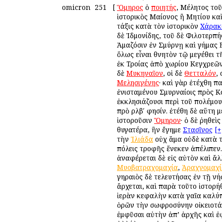
omicron
251
[
Ὅμηρος
ὁ
ποιητής
, Μέλητος το
ἱστορικὸς Μαίονος ἢ Μητίου κα
τάξις κατὰ τὸν ἱστορικὸν
Χάρακ
δὲ Ἰδμονίδης, τοῦ δὲ Φιλοτερπή
Ἀμαζόσιν ἐν Σμύρνῃ καὶ γήμας 
ὅλως εἶναι θνητὸν τῷ μεγέθει 
ἐκ Τροίας ἀπὸ χωρίου Κεγχρεῶν
δὲ
Μυκηναῖον
, οἱ δὲ
Θετταλόν
,
Μελησιγένης
· καὶ γὰρ ἐτέχθη 
ἐνισταμένου Σμυρναίοις πρὸς Κ
ἐκκλησιάζουσι περὶ τοῦ πολέμου
πρὸ ρλβʹ φησίν. ἐτέθη δὲ αὕτη μ
ἱστοροῦσιν
Ὅμηρον
· ὁ δὲ ῥηθεὶ
θυγατέρα, ἣν ἔγημε
Στασῖνος
[+
τὴν
Ἰλιάδα
οὐχ ἅμα οὐδὲ κατὰ τ
πόλεις τροφῆς ἕνεκεν ἀπέλιπεν
ἀναφέρεται δὲ εἰς αὐτὸν καὶ ἄλ
Μυοβατραχομαχία
,
Ἀραχνομαχί
γηραιὸς δὲ τελευτήσας ἐν τῇ ν
ἄρχεται, καὶ παρὰ τοῦτο ἱστορή
ἱερὰν κεφαλὴν κατὰ γαῖα καλύ
ὁρῶν τὴν σωφροσύνην οἰκειοτάτ
ἐμφῦσαι αὐτὴν ἀπ’ ἀρχῆς καὶ ἐφ