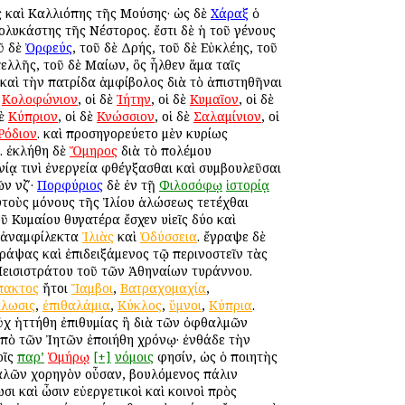
ς καὶ Καλλιόπης τῆς Μούσης· ὡς δὲ
Χάραξ
ὁ
λυκάστης τῆς Νέστορος. ἔστι δὲ ἡ τοῦ γένους
οῦ δὲ
Ὀρφεύς
, τοῦ δὲ Δρής, τοῦ δὲ Εὐκλέης, τοῦ
ελλῆς, τοῦ δὲ Μαίων, ὃς ἦλθεν ἅμα ταῖς
ὲ καὶ τὴν πατρίδα ἀμφίβολος διὰ τὸ ἀπιστηθῆναι
ὲ
Κολοφώνιον
, οἱ δὲ
Ἰήτην
, οἱ δὲ
Κυμαῖον
, οἱ δὲ
δὲ
Κύπριον
, οἱ δὲ
Κνώσσιον
, οἱ δὲ
Σαλαμίνιον
, οἱ
Ῥόδιον
. καὶ προσηγορεύετο μὲν κυρίως
. ἐκλήθη δὲ
Ὅμηρος
διὰ τὸ πολέμου
ίᾳ τινὶ ἐνεργεία φθέγξασθαι καὶ συμβουλεῦσαι
ν νζʹ·
Πορφύριος
δὲ ἐν τῇ
Φιλοσόφῳ
ἱστορίᾳ
ιαυτοὺς μόνους τῆς Ἰλίου ἁλώσεως τετέχθαι
ῦ Κυμαίου θυγατέρα ἔσχεν υἱεῖς δύο καὶ
οῦ ἀναμφίλεκτα
Ἰλιὰς
καὶ
Ὀδύσσεια
. ἔγραψε δὲ
ράψας καὶ ἐπιδειξάμενος τῷ περινοστεῖν τὰς
Πεισιστράτου τοῦ τῶν Ἀθηναίων τυράννου.
πακτος
ἤτοι
Ἴαμβοι
,
Βατραχομαχία
,
λωσις
,
ἐπιθαλάμια
,
Κύκλος
,
ὕμνοι
,
Κύπρια
.
οὐχ ἡττήθη ἐπιθυμίας ἣ διὰ τῶν ὀφθαλμῶν
 ὑπὸ τῶν Ἰητῶν ἐποιήθη χρόνῳ· ἐνθάδε τὴν
οῖς
παρ’
Ὁμήρῳ
[+]
νόμοις
φησίν, ὡς ὁ ποιητὴς
καλῶν χορηγὸν οὖσαν, βουλόμενος πάλιν
σι καὶ ὦσιν εὐεργετικοὶ καὶ κοινοὶ πρὸς