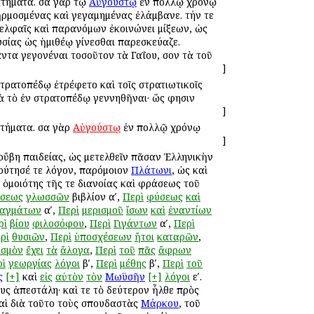
τήματα. ὅσα γὰρ τῷ
Αὐγούστῳ
ἐν πολλῷ χρόνῳ
ἡρμοσμένας καὶ γεγαμημένας ἐλάμβανε. τήν τε
δελφαῖς καὶ παρανόμων ἐκοινώνει μίξεων, ὡς
σίας ὡς ἡμιθέῳ γίνεσθαι παρεσκεύαζε.
τα γεγονέναι τοσοῦτον τὰ Γαΐου, ὅσον τὰ τοῦ
]
στρατοπέδῳ ἐτρέφετο καὶ τοῖς στρατιωτικοῖς
ιὰ τὸ ἐν στρατοπέδῳ γεννηθῆναι· ὥς φησιν
]
τήματα. ὅσα γὰρ
Αὐγούστῳ
ἐν πολλῷ χρόνῳ
]
ροὔβη παιδείας, ὡς μετελθεῖν πᾶσαν Ἑλληνικὴν
λούτησέ τε λόγον, παρόμοιον
Πλάτωνι
, ὡς καὶ
 ὁμοιότης τῆς τε διανοίας καὶ φράσεως τοῦ
ύσεως
γλωσσῶν
βιβλίον αʹ,
Περὶ
φύσεως
καὶ
αγμάτων
αʹ,
Περὶ
μερισμοῦ
ἴσων
καὶ
ἐναντίων
ρὶ
βίου
φιλοσόφου
,
Περὶ
Γιγάντων
αʹ,
Περὶ
ρὶ
θυσιῶν
,
Περὶ
ὑποσχέσεων
ἤτοι
καταρῶν
,
ισμὸν
ἔχει
τὰ
ἄλογα
,
Περὶ
τοῦ
πᾶς
ἄφρων
ρὶ
γεωργίας
λόγοι
βʹ,
Περὶ
μέθης
βʹ,
Περὶ
τοῦ
ς
[+]
καὶ
εἰς
αὐτὸν
τὸν
Μωϋσῆν
[+]
λόγοι
εʹ.
ς ἀπεστάλη· καὶ ὅτε τὸ δεύτερον ἦλθε πρὸς
καὶ διὰ τοῦτο τοὺς σπουδαστὰς
Μάρκου
, τοῦ