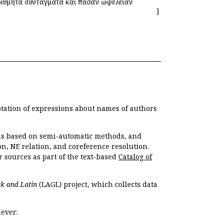
ναρίθμητα συντάγματα καὶ πᾶσαν ὠφέλειαν
]
otation of expressions about names of authors
, is based on semi-automatic methods, and
n, NE relation, and coreference resolution.
r sources as part of the text-based
Catalog of
k and Latin
(LAGL) project, which collects data
ever: