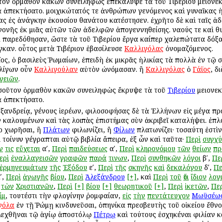
τον ὁρμαθὸν κακῶν συνειληφὼς ἐπεκάλυψε τὰ τοῦ Τιβερίου μειονεκ
ρᾳ ἀπεκτήσατο. μοιχικώτατός τε ἀνθρώπων γενόμενος καὶ γυναῖκας 
ίας ἐς ἀνάγκην ἑκουσίου θανάτου κατέστησεν. ἐχρῆτο δὲ καὶ ταῖς ἀ
γονῆς ἐκ μιᾶς αὐτῶν τῶν ἀδελφῶν ἀπογεννηθείσης. ναούς τε καὶ θυ
ι παρεδόθησαν, ὥστε τὰ τοῦ Τιβερίου ἔργα καίπερ χαλεπώτατα δόξαν
καν. οὗτος μετὰ Τιβέριον ἐβασίλευσε
Καλλιγόλας
ὀνομαζόμενος.
ϊος, ὁ βασιλεὺς Ῥωμαίων, ἐπειδὴ ἐκ μικρᾶς ἡλικίας τὰ πολλὰ ἐν τῷ 
λλίγων οὖν
Καλλιγούλαν
αὐτὸν ὠνόμασαν. ἢ
Καλλιγόλας
ὁ
Γάϊος
, δ
γειῶν
.
τοσοῦτον ὁρμαθὸν κακῶν συνειληφὼς ἔκρυψε τὰ τοῦ
Τιβερίου
μειονεκ
ᾳ ἀπεκτήσατο.
λεξανδρείᾳ, γένους ἱερέων, φιλοσοφήσας δὲ τὰ Ἑλλήνων εἰς μέγα π
ν καλουμένων καὶ τὰς λοιπὰς ἐπιστήμας σὺν ἀκριβεῖ καταλήψει. ἐπ
το χωρῆσαι, ἢ
Πλάτων
φιλωνίζει, ἢ
Φίλων
πλατωνίζει· τοσαύτη ἐστὶν
αὶ τοίνυν γέγραπται αὐτῷ βιβλία ἄπειρα, ἐξ ὧν καὶ ταῦτα·
Περὶ
συγχ
ν
τις
εὔχεται
αʹ,
Περὶ
παιδεύσεως
αʹ,
Περὶ
κληρονόμου
τῶν
θείων
πρ
ερὶ
ἐναλλαγεισῶν
γραφῶν
παρά
τινων
,
Περὶ
συνθηκῶν
λόγοι
βʹ,
Πε
ἑρμηνευμάτων
τῆς
Ἐξόδου
εʹ,
Περὶ
τῆς
σκηνῆς
καὶ
δεκαλόγου
δʹ,
Πε
ʹ,
Περὶ
ἀγωγῆς
βίου
,
Περὶ
Ἀλεξάνδρου
[+]
, καὶ
Περὶ
τοῦ
ὅτι
ἴδιον
λογ
τὼν
Χριστιανῶν
,
Περὶ
[+]
βίου
[+]
θεωρητικοῦ
[+]
,
Περὶ
ἱκετῶν
,
Πε
ίμ
, τουτέστι τὴν φλογίνην ῥομφαίαν,
εἰς
τὴν
πεντάτευχον
Μωϋσέω
γόλα
ἐν τῇ Ῥώμῃ κινδυνεῦσαι, ὁπηνίκα πρεσβευτὴς τοῦ οἰκείου ἔθνου
ιαλεχθῆναι τῷ ἁγίῳ ἀποστόλῳ
Πέτρῳ
καὶ τούτους ἐσχηκέναι φιλίαν 