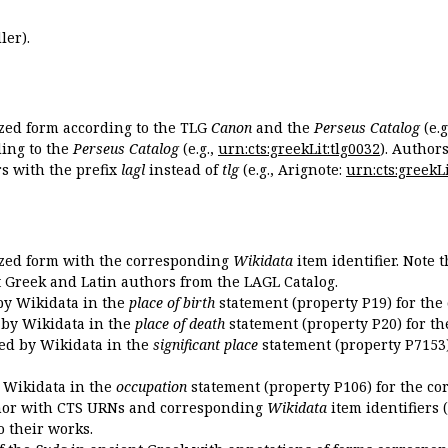
ler).
ized form according to the TLG
Canon
and the
Perseus Catalog
(e.g
ing to the
Perseus Catalog
(e.g.,
urn:cts:greekLit:tlg0032
). Author
 with the prefix
lagl
instead of
tlg
(e.g., Arignote:
urn:cts:greekLi
ized form with the corresponding
Wikidata
item identifier. Note 
ent Greek and Latin authors from the LAGL Catalog.
 by Wikidata in the
place of birth
statement (property P19) for the
d by Wikidata in the
place of death
statement (property P20) for th
ded by Wikidata in the
significant place
statement (property P7153)
y Wikidata in the
occupation
statement (property P106) for the co
uthor with CTS URNs and corresponding
Wikidata
item identifiers (
o their works.