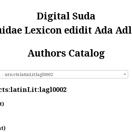
Digital Suda
uidae Lexicon edidit Ada Adl
Authors Catalog
 - urn:cts:latinLit:lagl0002
cts:latinLit:lagl0002
t)
t)