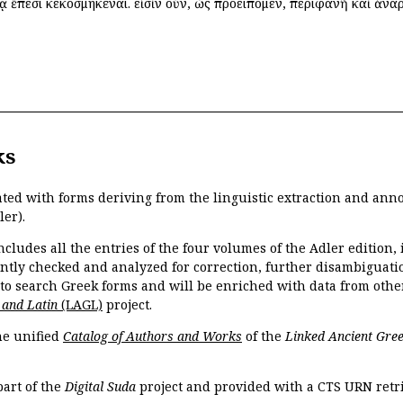
ίᾳ ἔπεσι κεκοσμηκέναι. εἰσὶν οὖν, ὡς προείπομεν, περιφανῆ καὶ ἀ
ks
ated with forms deriving from the linguistic extraction and ann
ler).
ncludes all the entries of the four volumes of the Adler edition
ently checked and analyzed for correction, further disambiguatio
 to search Greek forms and will be enriched with data from othe
 and Latin
(LAGL)
project.
the unified
Catalog of Authors and Works
of the
Linked Ancient Gree
part of the
Digital Suda
project and provided with a CTS URN retri