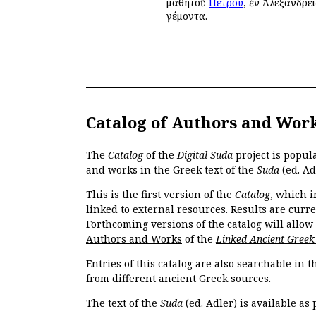
μαθητοῦ
Πέτρου
, ἐν Ἀλεξανδρε
γέμοντα.
Catalog of Authors and Wor
The
Catalog
of the
Digital Suda
project is popul
and works in the Greek text of the
Suda
(ed. Ad
This is the first version of the
Catalog
, which i
linked to external resources. Results are curr
Forthcoming versions of the catalog will allow
Authors and Works
of the
Linked Ancient Greek
Entries of this catalog are also searchable in 
from different ancient Greek sources.
The text of the
Suda
(ed. Adler) is available as 