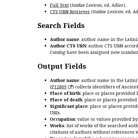
Full Text
(
Suidae Lexicon
, ed. Adler).
CTS URN Retriever
(
Suidae Lexicon
, ed. Ad
Search Fields
Author name
: author name in the Latin
Author CTS URN
: author CTS URN accord
Catalog
have been assigned new numbers
Output Fields
Author name
: author name in the Latin
(
P12869
) collects identifiers of Anci
Place of birth
: place or places provided
Place of death
: place or places provide
Significant place
: place or places provi
URIs.
Occupation
: value or values provided b
Works
: list of works of the searched a
citations of authors without references t