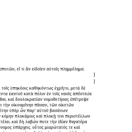
οτῶν, εἴ τι ἂν εἰδοῖεν αὐτοῖς πλημμέλημα.
]
]
 τοῖς ὑπηκόοις καθηκόντως ἐχρῆτο, μετὰ δὲ
τα ἑαυτοῦ κατὰ πόλιν ἐν τοῖς ναοῖς ἀπέστειλε
θαι. καὶ δουλοκρατίαν νομοθετήσας ἐπέτρεψε
ει τὴν οἰκουμένην πᾶσαν, τῶν οἰκετῶν
πότην ὑπὲρ ὧν παρ’ αὐτοῦ βασάνων
ν κόμην πλοκάμοις καὶ πλοκῇ τινι περιστέλλων
τέλει. καὶ δὴ λαβών ποτε τὴν ἰδίαν θυγατέρα
νομος ὑπάρχεις. οὗτος μιαρώτατός τε καὶ