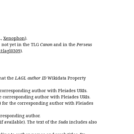
.,
Xenophon
).
s not yet in the TLG
Canon
and in the
Perseus
t:lagl0309
).
that the
LAGL author ID
Wikidata Property
 corresponding author with Pleiades URIs.
e corresponding author with Pleiades URIs.
 for the corresponding author with Pleiades
rresponding author.
if available). The text of the
Suda
includes also