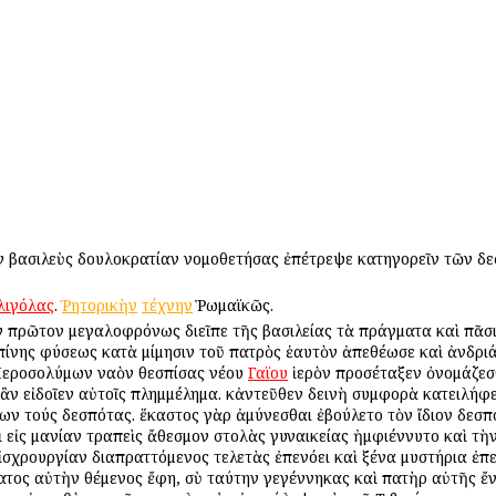
βασιλεὺς δουλοκρατίαν νομοθετήσας ἐπέτρεψε κατηγορεῖν τῶν δεσπ
λιγόλας
.
Ῥητορικὴν
τέχνην
Ῥωμαϊκῶς.
έν πρῶτον μεγαλοφρόνως διεῖπε τῆς βασιλείας τὰ πράγματα καὶ πᾶσι
ίνης φύσεως κατὰ μίμησιν τοῦ πατρὸς ἑαυτὸν ἀπεθέωσε καὶ ἀνδριάν
 Ἱεροσολύμων ναὸν θεσπίσας νέου
Γαϊου
ἱερὸν προσέταξεν ὀνομάζεσ
 ἂν εἰδοῖεν αὐτοῖς πλημμέλημα. κἀντεῦθεν δεινὴ συμφορὰ κατειλήφ
ων τούς δεσπότας. ἕκαστος γὰρ ἀμύνεσθαι ἐβούλετο τὸν ἴδιον δεσ
 εἰς μανίαν τραπεὶς ἄθεσμον στολὰς γυναικείας ἠμφιέννυτο καὶ τὴ
ἰσχρουργίαν διαπραττόμενος τελετὰς ἐπενόει καὶ ξένα μυστήρια ἐπε
ατος αὐτὴν θέμενος ἔφη, σὺ ταύτην γεγέννηκας καὶ πατὴρ αὐτῆς ἔν