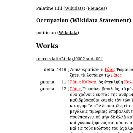
Palatine Hill (
Wikidata
) (
Pleiades
)
Occupation (Wikidata Statement)
politician (
Wikidata
)
Works
urn:cts:latinLit:lagl0002.suda001
delta
1418
[
Δουλοκρατίαν· ὅτι
Γάϊος
Ῥωμαίων 
ζήτει τὰ λοιπὰ ἐν τῷ
Γάϊος
.
gamma
11
[
Γάϊος
Καῖσαρ
, ὃς ἐπεκλήθη
Καλ
gamma
12
[
Γάϊος
, Ῥωμαίων βασιλεὺς, τὸ μ
δύο χρόνους ἐκστὰς τῆς ἀνθρωπ
καθιδρύσασθαι καὶ εἰς τὸν τῶν
κατηγορεῖν τῶν δεσποτῶν, εἴ τι
μεγάλαις τιμωρίαις ὑποβαλλόντ
προέπασχεν. οὐ μὴν δὲ ἀλλὰ καὶ
καὶ γυναικιζόμενος καὶ πᾶσαν α
καὶ εἰς τοὺς κόλπους τοῦ ἀγάλμ