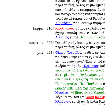
ἀνοσιώτατος ἐγένετο καὶ τοσοῦ
περιεποιήθη, οὗτος ἐν μιᾷ ἡμέ
ἑαυτοῦ τιθήνην ἐπιτιμήσας ἀνο
καὶ πατὴρ ἀνοσίας καταστῆναι 
τοιούτῳ αὐτοκράτορι οἱ Ῥωμαῖο
Αὐγούστου
παρ’ ἐκείνῳ παρήνεγ
kappa
216
[
Καλλιγόλας
· οὕτως ἐκαλεῖτο Γά
ἐχρῆτο ὑποδήμασιν. ἐκ τῶν κα
Αἰλιανὸς
ἐν τῷ
Περὶ
θείων
ἐναρ
omicron
596
[
Ὁρμαθός· σύνδεσμος, στίχος. 
περιεποιήθη, οὗτος ἐν μιᾷ ἡμέρ
phi
448
[
Φίλων
,
Ἰουδαῖος
, τεχθεὶς ἐν Ἀ
παίδευσιν τήν τε τῶν ἐγκυκλίω
εἰς παροιμίαν παρ’ Ἕλλησι τοῦ
ἀνδρὸς πρὸς τὴν
Πλάτωνος
. κ
εὑρήματος
αʹ,
Περὶ
ὧν
κατὰ
νοῦ
αʹ,
Περὶ
τῶν
τριῶν
δυνάμεων
,
Π
ὀνείρων
εʹ,
Περὶ
ζητημάτων
καὶ
Περὶ
προνοίας
,
Περὶ
Ἰουδαίων
α
δοῦλός
ἐστι
,
Περὶ
τῆς
διαγωγῆς
Μωσέως
[+]
βίου
,
εἰς
τὰ
Χερουβ
λέγουσι τοῦτον ἐπὶ
Γαίου
Καλλι
Κλαύδιον
, ἐν τῇ αὐτῇ πόλει δ