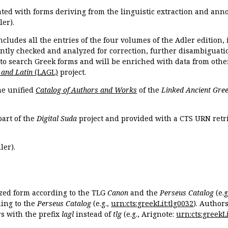
ated with forms deriving from the linguistic extraction and ann
ler).
ncludes all the entries of the four volumes of the Adler edition
ently checked and analyzed for correction, further disambiguatio
 to search Greek forms and will be enriched with data from othe
 and Latin
(LAGL)
project.
the unified
Catalog of Authors and Works
of the
Linked Ancient Gree
part of the
Digital Suda
project and provided with a CTS URN retri
ler).
ized form according to the TLG
Canon
and the
Perseus Catalog
(e.g
ing to the
Perseus Catalog
(e.g.,
urn:cts:greekLit:tlg0032
). Author
 with the prefix
lagl
instead of
tlg
(e.g., Arignote:
urn:cts:greekLi