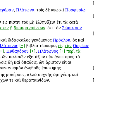
]
αγόραν
,
Πλάτωνα
· τοῖς δὲ νεωστὶ
Πορφυρίῳ
,
]
 εἰς πίστιν τοῦ μὴ ἑλληνίζειν ἔτι τὰ κατὰ
ντων
ἢ
δυσπραγούντων
. ὅτι τὸν
Σώπατρον
]
ς καὶ διδάσκαλος γενόμενος
Πρόκλου
, ὃς καὶ
Πλάτωνος
[+]
βιβλία τέσσαρα,
εἰς
τὴν
Ὀρφέως
[+]
,
Πυθαγόρου
[+]
,
Πλάτωνος
[+]
περὶ
τὰ
 τῶν παλαιῶν ἐξετάζων οὐκ ἀνίει πρὸς τὸ
οις δὴ καὶ ὀπαδοῖς. ὧν ἄριστον εἶναι
 συναγυρμὸν ἀληθοῦς ἐπιστήμης.
]
ὔσης μονήρους, ἀλλὰ συχνῆς ἀμηγέπη. καὶ
χων τε καὶ θεραπαινίδων.
]