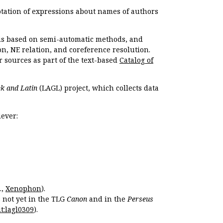
otation of expressions about names of authors
, is based on semi-automatic methods, and
n, NE relation, and coreference resolution.
r sources as part of the text-based
Catalog of
k and Latin
(LAGL) project, which collects data
ever:
.,
Xenophon
).
s not yet in the TLG
Canon
and in the
Perseus
t:lagl0309
).