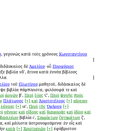
υ
, γεγονὼς κατὰ τοὺς χρόνους
Κωνσταντίνου
]
 διδάσκαλος δὲ
Ἀμελίου
· οὗ
Πορφύριος
αξε βιβλία νδʹ, ἅτινα κατὰ ἐννέα βίβλους
λλα.
]
ελίου
τοῦ
Πλωτίνου
μαθητοῦ, διδάσκαλος δὲ
αψε βιβλία πάμπλειστα, φιλόσοφά τε καὶ
ρὶ
ἀρχῶν
βʹ,
Περὶ
ὕλης
Ϛʹ,
Περὶ
ψυχῆς
πρὸς
ν
Πλάτωνος
[+]
καὶ
Ἀριστοτέλους
[+]
αἵρεσιν
λόγους
[+]
ιεʹ,
Περὶ
τῆς
Ὁμήρου
[+]
ρὶ
γένους
καὶ
εἴδους
καὶ
διαφορᾶς
καὶ
ἰδίου
καὶ
βασιλέων
βιβλία ιʹ,
Συμμίκτων
ζητημάτων
ζʹ,
τα, καὶ μάλιστα ἀστρονομούμενα· ἐν οἷς καὶ
τὴν
κατὰ
[+]
Χριστιανῶν
[+]
ἐφύβριστον