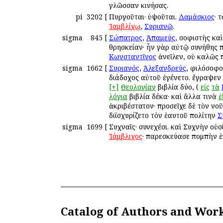
γλῶσσαν κινήσας.
pi
3202
[
Πυργοῦται· ὑψοῦται.
Δαμάσκιος
· 
Ἰαμβλίχῳ
,
Συριανῷ
.
sigma
845
[
Σώπατρος
,
Ἀπαμεύς
, σοφιστὴς κα
θρησκείαν· ἦν γὰρ αὐτῷ συνήθης 
Κωνσταντῖνος
ἀνεῖλεν, οὐ καλῶς π
sigma
1662
[
Συριανός
,
Ἀλεξανδρεύς
, φιλόσοφ
διάδοχος αὐτοῦ ἐγένετο. ἔγραψεν
[+]
Θεολογίαν
βιβλία δύο, (
εἰς
τὰ
λόγια
βιβλία δέκα· καὶ ἄλλα τινὰ
ἐ
ἀκριβέστατον· προσεῖχε δὲ τὸν νο
διϊσχυρίζετο τὸν ἑαυτοῦ πολίτην
Σ
sigma
1699
[
Συχναῖς· συνεχέσι. καὶ Συχνὴν οὐσ
Ἰάμβλιχος
· παρεσκεύασε πομπὴν ἐ
Catalog of Authors and Wor