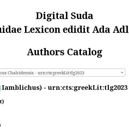
Digital Suda
uidae Lexicon edidit Ada Adl
Authors Catalog
us Chalcidensis - urn:cts:greekLit:tlg2023
Iamblichus) - urn:cts:greekLit:tlg2023
t)
)