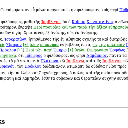
τοῖς ἐπὶ μήκιστον εὖ μάλα πυργώσασι τὴν φιλοσοφίαν, τοῖς περὶ
Πυθ
ὶ φιλόσοφος, μαθητὴς
Ἰαμβλίχου
· ὃν ὁ
Καῖσαρ
Κωνσταντῖνος
ἀνεῖλεν
πρότερον. ἔγραψε
Περὶ
προνοίας
καὶ
τῶν
παρὰ
τὴν
ἀξίαν
εὐπραγού
οιῶν· ὁ γὰρ Χριστιανὸς ἐξ ἀγάπης, οὐκ ἐκ ἀνάγκης.
ος,
Ἰσοκρατίων
, ἡγησάμενος τῆς ἐν Ἀθήναις σχολῆς τε καὶ διατριβῆ
εἰς
Ὅμηρον
[+]
ὅλον
ὑπόμνημα
ἐν βιβλίοις ἑπτά,
εἰς
τὴν
πολιτείαν
Πρόκλου
[+]
)
Περὶ
τῶν
παρ’
Ὁμήρῳ
[+]
θεῶν
,
Συμφωνίαν
Ὀρφέως
ξηγητικά
. ὅτι
Ἰσίδωρος
ὁ φιλόσοφος, ὥς φησι
Δαμάσκιος
, πάντα τὰ
ῦν ἐς τὰ μάλιστα μετὰ
Πλάτωνα
τῷ
Ἰαμβλίχῳ
, καὶ τοῖς
Ἰαμβλίχου
φίλ
υριανόν
, τὸν
Πρόκλου
διδάσκαλον. ἀτιμάζειν δὲ οὐδένα ἠξίου πρὸς
ίαν, τὴν πολλήν. καὶ Συχνὸς χρυσός, ὁ πολύς. καὶ τῆς οἰκίας οὐκ ο
πιφανῆ καὶ λαμπράν, ἐσθῆτα σοβαρὰν καὶ θεραπείαν συχνὴν εὐνού
ks