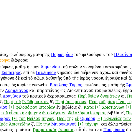
υρίας, φιλόσοφος, μαθητὴς
Πορφυρίου
τοῦ φιλοσόφου, τοῦ
Πλωτίνο
σοφα
διάφορα.
οσόφων, μαθητὴς μὲν
Ἀμμωνίου
τοῦ πρῴην γενομένου σακκοφόρου,
ὲ
Σώπατρος
. ἐπὶ δὲ
Γαλλιηνοῦ
γηραιὸς ὢν διέμεινεν ἄχρι... καὶ συνέτ
. γέγονε δὲ καὶ τὸ σῶμα ἀσθενὴς ὑπὸ τῆς ἱερᾶς νόσου. ἔγραψε καὶ ἄ
άψας· ὃς κυρίως ἐκαλεῖτο
Βασιλεύς
·
Τύριος
, φιλόσοφος, μαθητὴς
Ἀμ
νων
Αὐρηλιανοῦ
καὶ παρατείνας ἕως Διοκλητιανοῦ τοῦ βασιλέως. ἔγρ
αὶ
Λογγίνου
τοῦ κριτικοῦ ἀκροασάμενος.
Περὶ
θείων
ὀνομάτων
αʹ,
Πε
ʹ,
Περὶ
τοῦ
Γνῶθι
σαυτὸν
δʹ,
Περὶ
ἀσωμάτων
,
Περὶ
τοῦ
μίαν
εἶναι
τὴ
αίου
[+]
φιλοσόφον
ἱστορίαν
ἐν βιβλίοις δʹ,
Κατὰ
[+]
Χριστιανῶν
[+]
τοῦ
εἶναι
τὴν
ψυχὴν
ἐντελέχειαν
,
Φιλολόγου
ἱστορίας
βιβλία εʹ,
Πε
δαρον
[+]
τοῦ
Νείλου
πηγῶν
,
Περὶ
τῆς
ἐξ
Ὁμήρου
[+]
ὠφελείας
τῶν
Πρὸς
Ἀριστείδην
ζʹ,
Εἰς
τὴν
Μινουκιανοῦ
[+]
τέχνην
, καὶ ἄλλα πλεῖσ
ιβλίοις τρισί· καὶ
Γραμματικὰς
ἀπορίας
. οὗτός ἐστιν ὁ
Πορφύριος
ὁ 