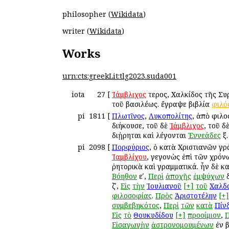
philosopher (
Wikidata
)
writer (
Wikidata
)
Works
urn:cts:greekLit:tlg2023.suda001
iota
27
[
Ἰάμβλιχος
ἕτερος, Χαλκίδος τῆς Σ
τοῦ βασιλέως. ἔγραψε βιβλία
φιλό
pi
1811
[
Πλωτῖνος
,
Λυκοπολίτης
, ἀπὸ φιλ
διήκουσε, τοῦ δὲ
Ἰάμβλιχος
, τοῦ δ
διῄρηται καὶ λέγονται
Ἐννεάδες
ἕξ
pi
2098
[
Πορφύριος
, ὁ κατὰ Χριστιανῶν γρ
Ἰαμβλίχου
, γεγονὼς ἐπὶ τῶν χρό
ῥητορικὰ καὶ γραμματικά. ἦν δὲ κ
Βόηθον
εʹ,
Περὶ
ἀποχῆς
ἐμψύχων
δ
ζʹ,
Εἰς
τὴν
Ἰουλιανοῦ
[+]
τοῦ
Χαλδ
φιλοσοφίας
.
Πρὸς
Ἀριστοτέλην
[+]
συμβεβηκότος
,
Περὶ
τῶν
κατὰ
Πίν
Εἰς
τὸ
Θουκυδίδου
[+]
προοίμιον
,
Εἰσαγωγὴν
ἀστρονομουμένων
ἐν β