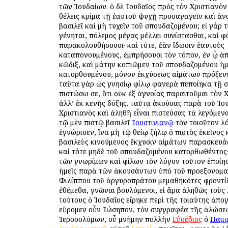
Ἰουστινιανῷ
τὸν τοιοῦτον λ
ἐγνώρισεν, ἵνα μὴ τῷ θείῳ ζήλῳ ὁ πιστὸς ἐκεῖνος 
βασιλεὺς κινούμενος ἔκχυσιν αἱμάτων παρασκευά
καὶ τότε μηδὲ τοῦ σπουδαζομένου κατορθωθέντος·
τῶν γνωρίμων καὶ φίλων τὸν λόγον τοῦτον ἐποίησ
ἡμεῖς παρὰ τῶν ἀκουσάντων ὑπὸ τοῦ προεξονομ
Φιλίππου τοῦ ἀργυροπράτου μεμαθηκότες φροντί
ἐθέμεθα, γνῶναι βουλόμενοι, εἰ ἄρα ἀληθῶς τοὺς
τούτους ὁ Ἰουδαῖος εἴρηκε περὶ τῆς τοιαύτης ἀπο
εὕρομεν οὖν Ἰώσηπον, τὸν συγγραφέα τῆς ἁλώσε
Ἱεροσολύμων, οὗ μνήμην πολλὴν
Εὐσέβιος
ὁ
Παμφ