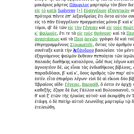
μακάριος μάρτυς
Πάμφιλος
μαρτυρίῳ τὸν βίον διε
εἰς
τὸ
κατὰ
Ἰωάννην
[+]
Εὐαγγέλιον
ἐξηγητικὸν
ση
πρότερα πέντε ἐπ’ Ἀλεξανδρείας ἔτι ὄντα αὐτὸν συ
εἰς τὸ πᾶν Εὐαγγέλιον πραγματείας μόνοι βʹ καὶ κ
τόμοι, ιβʹ δὲ τῶν
εἰς
τὴν
Γένεσιν
καὶ
εἰς
τοὺς
πρώτ
κʹ
ψαλμοὺς
, ἔτι τε τὰ
εἰς
τοὺς
Θρήνους
· καὶ τὰ
Περ
ἀναστάσεως
καὶ τὰ
Περὶ
ἀρχῶν
. γράφει δὲ καὶ το
ἐπιγεγραμμένους
Στρωματεῖς
, ὄντας τὸν ἀριθμὸν ι
συνέταξε κατὰ τὴν
Ἀλεξάνδρου
βασιλείαν. τὸν μέν
ἐξηγούμενος ψαλμὸν ἔκθεσιν πεποίηται τῶν ἱερῶ
παλαιᾶς διαθήκης καταλόγου, ὧδέ πως λέγων κατὰ
ἀγνοητέον δέ, ὡς εἶναι τὰς ἐνδιαθήκους βίβλους,
παραδιδόασι, βʹ καὶ κʹ, ὅσος ἀριθμὸς τῶν παρ’ αὐτ
ἐστίν. εἶτα ἐπιφέρει λέγων· εἰσὶ δὲ αἱ εἴκοσι δύο βί
Ἑβραίους αἵδε·
Γένεσις
,
Βαρησίθ
, ὅ ἐστιν ἐν ἀρχῇ· 
καθεξῆς. ἔζησε δὲ ἕως Γάλλου καὶ Βολουσιανοῦ, τ
θʹ καὶ ξʹ ἐτῶν τῆς ἡλικίας αὐτοῦ· καὶ ἐκοιμήθη ἐν 
ἐτάφη. ὁ δὲ πατὴρ αὐτοῦ Λεωνίδης μαρτυρίῳ τῷ δ
ἐτελειώθη.