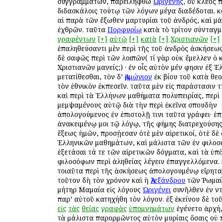
συγγραμμάτων, παρειλήφθω
Ὠριγένης
, οὗ κλέος 
διδασκάλοις τούτῳ τῶν λόγων μέγα διαδέδοται. κ
αἱ παρὰ τῶν ἔξωθεν μαρτυρίαι τοῦ ἀνδρός, καὶ μ
ἐχθρῶν. ταῦτα
Πορφυρίῳ
κατὰ τὸ τρίτον σύνταγ
γραφέντων
[+]
αὐτῷ
[+]
κατὰ
[+]
Χριστιανῶν
[+]
ἐπαληθεύσαντι μὲν περὶ τῆς τοῦ ἀνδρὸς ἀσκήσεω
δὲ σαφῶς περὶ τῶν λοιπῶν( τί γὰρ οὐκ ἔμελλεν ὁ 
Χριστιανῶν μανείς;) · ἐν οἷς αὐτὸν μέν φησιν ἐξ 
μετατίθεσθαι, τὸν δ’
Ἀμμώνιον
ἐκ βίου τοῦ κατὰ θεο
τὸν ἐθνικὸν ἐκπεσεῖν. ταῦτα μὲν εἰς παράστασιν 
καὶ περὶ τὰ Ἑλλήνων μαθήματα πολυπειρίας, περὶ 
μεμψαμένους αὐτῷ διὰ τὴν περὶ ἐκεῖνα σπουδὴν
ἀπολογούμενος ἐν ἐπιστολῇ τινι ταῦτα γράφει· ἐπ
ἀνακειμένῳ μοι τῷ λόγῳ, τῆς φήμης διατρεχούσης
ἕξεως ἡμῶν, προσῄεσαν ὁτὲ μὲν αἱρετικοί, ὁτὲ δὲ
Ἑλληνικῶν μαθημάτων, καὶ μάλιστα τῶν ἐν φιλοσ
ἐξετάσαι τά τε τῶν αἱρετικῶν δόγματα, καὶ τὰ ὑπ
φιλοσόφων περὶ ἀληθείας λέγειν ἐπαγγελλόμενα. 
τοιαῦτα περὶ τῆς ἀσκήσεως ἀπολογουμένῳ εἴρηται
τοῦτον δὴ τὸν χρόνον καὶ ἡ
Ἀλεξάνδρου
τῶν Ῥωμαί
μήτηρ Μαμαία εἰς λόγους
Ὠριγένει
συνῆλθεν ἐν Ἀντ
παρ’ αὐτοῦ κατηχήθη τὸν λόγον. ἐξ ἐκείνου δὲ το
εἰς
τὰς
θείας
γραφὰς
ὑπομνημάτων
ἐγένετο ἀρχή
τὰ μάλιστα παρορμῶντος αὐτὸν μυρίαις ὅσαις οὐ