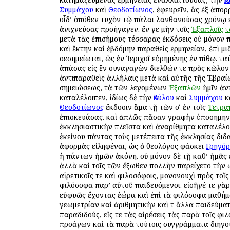
Συμμάχου
καὶ
Θεοδοτίωνος
, ἐφευρεῖν, ἃς ἐξ ἀπο
οἶδ’ ὁπόθεν τυχὸν τῷ πάλαι λανθανούσας χρόνῳ 
ἀνιχνεύσας προήγαγεν. ἔν γε μὴν τοῖς
Ἑξαπλοῖς
τ
μετὰ τὰς ἐπισήμους τέσσαρας ἐκδόσεις οὐ μόνον 
καὶ ἕκτην καὶ ἑβδόμην παραθεὶς ἑρμηνείαν, ἐπὶ μι
σεσημείωται, ὡς ἐν Ἱεριχοῖ εὑρημένης ἐν πίθῳ. τα
ἁπάσας εἰς ἓν συναγαγὼν διελθών τε πρὸς κῶλον
ἀντιπαραθεὶς ἀλλήλαις μετὰ καὶ αὐτῆς τῆς Ἑβραί
σημειώσεως, τὰ τῶν λεγομένων
Ἑξαπλῶν
ἡμῖν ἀν
καταλέλοιπεν, ἰδίως δὲ τὴν
Ἀκύλου
καὶ
Συμμάχου
κ
Θεοδοτίωνος
ἔκδοσιν ἅμα τῇ τῶν οʹ ἐν τοῖς
Τετρα
ἐπισκευάσας. καὶ ἁπλῶς πᾶσαν γραφὴν ὑποσημη
ἐκκλησιαστικὴν πλεῖστα καὶ ἀναρίθμητα καταλέλο
ἐκείνου πάντας τοὺς μετέπειτα τῆς ἐκκλησίας δι
ἀφορμὰς εἰληφέναι, ὡς ὁ θεολόγος φάσκει
Γρηγόρ
ἡ πάντων ἡμῶν ἀκόνη. οὐ μόνον δὲ τῇ καθ’ ἡμᾶς 
ἀλλὰ καὶ τοῖς τῶν ἔξωθεν πολλὴν παρείχετο τὴν 
αἱρετικοῖς τε καὶ φιλοσόφοις, μονονουχὶ πρὸς τοῖς 
φιλόσοφα παρ’ αὐτοῦ παιδευόμενοι. εἰσῆγέ τε γὰ
εὐφυῶς ἔχοντας ἑώρα καὶ ἐπὶ τὰ φιλόσοφα μαθήμ
γεωμετρίαν καὶ ἀριθμητικὴν καὶ τ ἄλλα παιδεύμα
παραδιδούς, εἴς τε τὰς αἱρέσεις τὰς παρὰ τοῖς φι
προάγων καὶ τὰ παρὰ τούτοις συγγράμματα διηγο