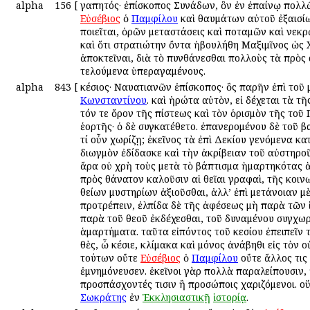
alpha
156
[
Ἀγαπητός· ἐπίσκοπος Συνάδων, ὃν ἐν ἐπαίνῳ πολλῷ
Εὐσέβιος
ὁ
Παμφίλου
καὶ θαυμάτων αὐτοῦ ἐξαισί
ποιεῖται, ὁρῶν μεταστάσεις καὶ ποταμῶν καὶ νεκρ
καὶ ὅτι στρατιώτην ὄντα ἠβουλήθη Μαξιμῖνος ὡς 
ἀποκτεῖναι, διὰ τὸ πυνθάνεσθαι πολλοὺς τὰ πρὸς
τελούμενα ὑπεραγαμένους.
alpha
843
[
Ἀκέσιος· Ναυατιανῶν ἐπίσκοπος· ὃς παρῆν ἐπὶ τοῦ
Κωνσταντίνου
. καὶ ἠρώτα αὐτὸν, εἰ δέχεται τὰ τῆ
τόν τε ὅρον τῆς πίστεως καὶ τὸν ὁρισμὸν τῆς τοῦ
ἑορτῆς· ὁ δὲ συγκατέθετο. ἐπανερομένου δὲ τοῦ β
τί οὖν χωρίζῃ; ἐκεῖνος τὰ ἐπὶ Δεκίου γενόμενα κα
διωγμὸν ἐδίδασκε καὶ τὴν ἀκρίβειαν τοῦ αὐστηρο
ἄρα οὐ χρὴ τοὺς μετὰ τὸ βάπτισμα ἡμαρτηκότας 
πρὸς θάνατον καλοῦσιν αἱ θεῖαι γραφαὶ, τῆς κοιν
θείων μυστηρίων ἀξιοῦσθαι, ἀλλ’ ἐπὶ μετάνοιαν μ
προτρέπειν, ἐλπίδα δὲ τῆς ἀφέσεως μὴ παρὰ τῶν 
παρὰ τοῦ θεοῦ ἐκδέχεσθαι, τοῦ δυναμένου συγχωρ
ἁμαρτήματα. ταῦτα εἰπόντος τοῦ Ἀκεσίου ἐπειπεῖν 
θὲς, ὦ Ἀκέσιε, κλίμακα καὶ μόνος ἀνάβηθι εἰς τὸν 
τούτων οὔτε
Εὐσέβιος
ὁ
Παμφίλου
οὔτε ἄλλος τις
ἐμνημόνευσεν. ἐκεῖνοι γὰρ πολλὰ παραλείπουσιν,
προσπάσχοντές τισιν ἢ προσώποις χαριζόμενοι. ο
Σωκράτης
ἐν
Ἐκκλησιαστικῇ
ἱστορίᾳ
.