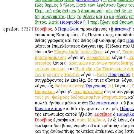
Πῶς
θερμὸς
ὁ
ἥλιος
,
Κατὰ
τῶν
λεγόντων
ζῷον
τὸ
Περὶ
τοῦ
πῶς
ἀεὶ
μὲν
ὁ
δημιουργός
,
οὐκ
ἀεὶ
δὲ
τὰ
δημιουργήματα
,
Πῶς
τὸ
θέλειν
καὶ
τὸ
μὴ
θέλειν
ἐπ
ὄντος
,
Κατὰ
Πορφυρίου
[+]
περὶ
ζῴων
καὶ
θυσιῶν
epsilon
3737
[
Εὐσέβιος
, ὁ
Παμφίλου
, προσκείμενος τῇ
Ἀρειανικῇ
α
ἐπίσκοπος Καισαρείας τῆς Παλαιστίνης, σπουδαῖος
θείαις γραφαῖς καὶ τῆς θείας βιβλιοθήκης ἅμα
Πα
μάρτυρι ἐπιμελέστατος ἀνιχνευτής. ἐξέδωκε πολλ
εἰσι τάδε·
Εὐαγγελικῆς
ἀποδείξεως
λόγοι κʹ,
Εὐαγγ
προπαρασκευῆς
λόγοι ιεʹ,
Θεοφανείας
λόγοι εʹ,
Ἐκ
ἱστορίας
λόγοι ιʹ,
Χρονικῶν
κανόνων
παντοδαπῆς
τούτων
ἐπιτομή
. καὶ
Περὶ
τῆς
τῶν
Εὐαγγελίων
δι
τὸν
προφήτην
Ἠσαΐαν
λόγοι ιʹ.
Κατὰ
Πορφυρίου
[
συγγράφοντος ἐν Σικελίᾳ, ὥς τινες οἴονται, λόγοι 
λόγος εἷς,
Ἀπολογίας
ὑπὲρ
Ὠριγένους
[+]
λόγοι ϛʹ,
Παμφίλου
λόγοι γʹ.
περὶ
μαρτύρων
ἕτερα συγγράμ
τοὺς
ρνʹ
ψαλμοὺς
δεδοκιμασμένα
ὑπομνήματα
, κα
πολλά. ἤνθησε μάλιστα ἐπὶ
Κωνσταντίνου
τοῦ βασ
Κωνσταντίου
, καὶ διὰ τὴν φιλίαν τὴν πρὸς
Πάμφι
τῆς ἐπωνυμίας αὐτοῦ ἠξιώθη.
Εὐσέβιος
ὁ
Παμφίλ
Εὐσέβιος
ἔγραψε καὶ
πρὸς
Μαρῖνον
, ἐν ᾧ λέγει, ὅ
ἐκκλησία δύο βίους νομοθετεῖ καὶ τρόπους· τὸν μ
καὶ τῆς ἀνθρωπίνης πολιτείας ἐπέκεινα, οἷος ἐστὶ