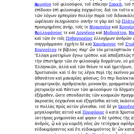
Ἀμμωνίου
τοῦ φιλοσόφου, τοῦ ἐπίκλην
Σακκᾶ
, τοῦ 
ἐπίδοσιν ἐπὶ φιλοσοφίᾳ ἐσχηκότος. διά τοι τοῦτο κ
τῶν λόγων ἐμπειρίαν πολλὴν παρὰ τοῦ διδασκάλ
ὠφέλειαν ἐκληρώσατο· συνῆν τε γὰρ ἀεὶ τῷ
Πλάτ
προειρημένος ἀνήρ, τοῖς τε
Νουμηνίου
καὶ
Κρονίο
Ἀπολλοφάνους
τε καὶ
Λογγίνου
καὶ
Μοδεράτου
,
Νι
καὶ τῶν ἐν τοῖς
Πυθαγορείοις
ἐλλογίμων ἀνδρῶν ὡ
συγγράμμασιν. ἐχρῆτο δὲ καὶ
Χαιρήμονος
τοῦ
Στω
Κορνούτου
τε βίβλοις· παρ’ ὧν τὸν μεταληπτικὸν 
Ἕλλησι μυστηρίων ἔγνω τρόπον. καὶ ἁπαξαπλῶς 
τὴν ἐπιστήμην τῶν ἐν φιλοσοφίᾳ δογμάτων, οὐ μ
Ἑλληνικῶν, ἀλλὰ καὶ τῶν θείων τε καὶ ἡμετέρων,
Χριστιανῶν. καὶ τί ἄν τις λέγοι περὶ τῆς ἐκείνου μ
ἀθανάτου καὶ μακαρίας φύσεως; ὅτι περ διαλεκτικ
γεωμετρικήν, ἀριθμητικήν, μουσικήν, γραμματικὴν
ῥητορικὴν καὶ πάντων τῶν φιλοσόφων τὰ δόγματ
ἐξέμαθεν, ὥστε σπουδαστὰς τῶν κοσμικῶν πραγ
ἀκροατὰς ἐσχηκέναι καὶ ἐξηγεῖσθαι αὐτοῖς ἑκάστ
τε πολλὰς πρὸς αὐτὸν γίνεσθαι. τοῦ δέ γε
Ὠριγέν
μεγαλοφυΐας αὐτοῦ καὶ
Πορφύριος
ὁ κατὰ Χριστι
λυττήσας μνημονεύει καί φησιν· ὁ δὲ τρόπος τῆς ἀ
ἀνδρός, ᾧ κἀ γὼ κομιδῆ νέος ὢν τετύχηκα σφόδρ
εὐδοκιμήσαντος καὶ ἔτι εὐδοκιμοῦντος δι’ ὧν κατ