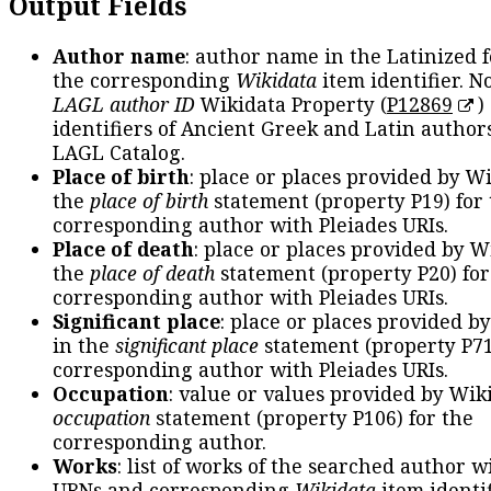
Output Fields
Author name
: author name in the Latinized 
the corresponding
Wikidata
item identifier. N
LAGL author ID
Wikidata Property (
P12869
)
identifiers of Ancient Greek and Latin author
LAGL Catalog.
Place of birth
: place or places provided by W
the
place of birth
statement (property P19) for
corresponding author with Pleiades URIs.
Place of death
: place or places provided by W
the
place of death
statement (property P20) for
corresponding author with Pleiades URIs.
Significant place
: place or places provided b
in the
significant place
statement (property P71
corresponding author with Pleiades URIs.
Occupation
: value or values provided by Wik
occupation
statement (property P106) for the
corresponding author.
Works
: list of works of the searched author 
URNs and corresponding
Wikidata
item identif