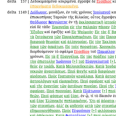
delta
157
[
Δεδοκιμασμένα· κεκριμένα. ἔγραψε δὲ
Εὐσέβιος
κα
ὑπομνήματα
δεδοκιμασμένα
.
delta
1149
[
Διόδωρος
, μονάζων, ἐν τοῖς χρόνοις
Ἰουλιανοῦ
κα
ἐπισκοπήσας Ταρσῶν τῆς Κιλικίας. οὗτος ἔγραψεν
Θεόδωρος
Ἀναγνώστης
ἐν τῇ
ἐκκλησιαστικῇ
ἱστορί
εἰσὶ δὲ τάδε·
Ἑρμηνεῖαι
εἰς
τὴν
παλαιὰν
πᾶσαν
·
Γέ
Ἔξοδον
καὶ ἐφεξῆς· καὶ
Εἰς
Ψαλμούς
·
Εἰς
τὰς
δʹ
Βα
τὰ
ζητούμενα
τῶν
Παραλειπομένων
,
Εἰς
τὰς
Παροι
διαφορὰ
θεωρίας
καὶ
ἀλληγορίας
,
Εἰς
τὸν
Ἐκκλησ
ᾆσμα
τῶν
ᾀσμάτων
,
Εἰς
τοὺς
προφήτας
,
Χρονικόν
διορθούμενον τὸ σφάλμα
Εὐσεβίου
τοῦ
Παμφίλου
χρόνων,
Εἰς
τὰ
δʹ
Εὐαγγέλια
,
Εἰς
τὰς
πράξεις
τῶν
τὴν
ἐπιστολὴν
Ἰωάννου
[+]
τοῦ
Εὐαγγελιστοῦ
[+]
θεὸς
ἐν
τριάδι
,
Κατὰ
Μελχισεδεκιτῶν
,
Κατὰ
Ἰουδα
νεκρῶν
ἀναστάσεως
,
Περὶ
ψυχῆς
κατὰ
διαφόρων
αἱρέσεων
,
Πρὸς
Γρατιανὸν
κεφάλαια
,
Κατὰ
ἀστρο
ἀστρολόγων
καὶ
εἱμαρμένης
,
Περὶ
σφαίρας
καὶ
τῶ
καὶ
τῆς
ἐναντίας
τῶν
ἀστέρων
πορείας
,
Περὶ
τῆς
σφαίρας
,
Περὶ
προνοίας
,
Κατὰ
Πλάτωνος
[+]
περὶ
θεῶν
,
Περὶ
φύσεως
καὶ
ὕλης
, ἐν ᾧ, τί τὸ δίκαιόν ἐ
καὶ
ὕλης
Ἑλληνικῆς
πεπλασμένης
,
Ὅτι
αἱ
ἀόρατοι
τῶν
στοιχείων
,
ἀλλ’
ἐκ
μηδενὸς
μετὰ
τῶν
στοιχεί
ἐδημιουργήθησαν
,
Πρὸς
Εὐφρόνιον
[+]
φιλόσοφο
καὶ
ἀπόκρισιν
,
Κατὰ
Ἀριστοτέλους
[+]
περὶ
σώματο