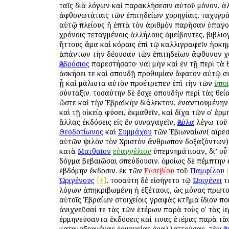
ταῖς διὰ λόγων καὶ παρακλήσεσιν αὐτοῦ μόνον, ἀ
ἀφθονωτάταις τῶν ἐπιτηδείων χορηγίαις. ταχυγρά
αὐτῷ πλείους ἢ ἑπτὰ τὸν ἀριθμὸν παρῆσαν ὑπαγο
χρόνοις τεταγμένοις ἀλλήλους ἀμείβοντες, βιβλιο
ἥττους ἅμα καὶ κόραις ἐπὶ τῷ καλλιγραφεῖν ἠσκη
ἁπάντων τὴν δέουσαν τῶν ἐπιτηδείων ἄφθονον χ
Ἀμβρόσιος
παρεστήσατο· ναὶ μὴν καὶ ἐν τῇ περὶ τὰ 
ἀσκήσει τε καὶ σπουδῇ προθυμίαν ἄφατον αὐτῷ σ
ᾗ καὶ μάλιστα αὐτὸν προέτρεπεν ἐπὶ τὴν τῶν
ὑπο
σύνταξιν. τοσαύτην δὲ ἔσχε σπουδὴν περὶ τὰς θεί
ὥστε καὶ τὴν Ἑβραϊκὴν διάλεκτον, ἐναντιουμένην 
καὶ τῇ οἰκείᾳ φύσει, ἐκμαθεῖν, καὶ δίχα τῶν οʹ ἑρ
ἄλλας ἐκδόσεις εἰς ἓν συναγαγεῖν,
Ἀκύλα
λέγω το
Θεοδοτίωνος
καὶ
Συμμάχου
τῶν Ἐβιωναίων( αἵρεσι
αὐτῶν ψιλὸν τὸν Χριστὸν ἄνθρωπον δοξαζόντων) ·
κατὰ
Ματθαῖον
εὐαγγέλιον
ὑπεμνημάτισαν, δι’ οὗ 
δόγμα βεβαιῶσαι σπεύδουσιν. ὁμοίως δὲ πέμπτην 
ἑβδόμην ἔκδοσιν. ἐκ τῶν
Εὐσεβίου
τοῦ
Παμφίλου
Ὠριγένους
[+]
. τοσαύτη δὲ εἰσήγετο τῷ
Ὠριγένει
τ
λόγων ἀπηκριβωμένη ἡ ἐξέτασις, ὡς μόνας πρωτ
αὐτοῖς Ἑβραίων στοιχείοις γραφὰς κτῆμα ἴδιον πο
ἀνιχνεῦσαί τε τὰς τῶν ἑτέρων παρὰ τοὺς οʹ τὰς ἱ
ἑρμηνεύσαντα ἐκδόσεις καί τινας ἑτέρας παρὰ τὰ
κατημαξευμένας ἑρμηνείας ἐναλλαττούσας, τὴν
Ἀ