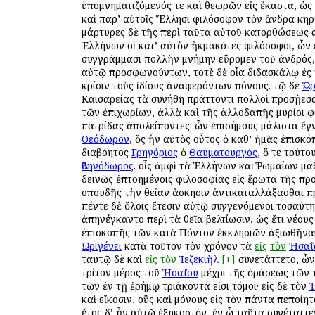
ὑπομνηματιζόμενός τε καὶ θεωρῶν εἰς ἕκαστα, ὡς
καὶ παρ’ αὐτοῖς Ἕλλησι φιλόσοφον τὸν ἄνδρα κηρ
μάρτυρες δὲ τῆς περὶ ταῦτα αὐτοῦ κατορθώσεως
Ἑλλήνων οἱ κατ’ αὐτὸν ἠκμακότες φιλόσοφοι, ὧν 
συγγράμμασι πολλὴν μνήμην εὕρομεν τοῦ ἀνδρός,
αὐτῷ προσφωνούντων, τοτὲ δὲ οἷα διδασκάλῳ ἐς
κρίσιν τοὺς ἰδίους ἀναφερόντων πόνους. τῷ δὲ
Ὠρ
Καισαρείας τὰ συνήθη πράττοντι πολλοὶ προσῄεσ
τῶν ἐπιχωρίων, ἀλλὰ καὶ τῆς ἀλλοδαπῆς μυρίοι φ
πατρίδας ἀπολείποντες· ὧν ἐπισήμους μάλιστα ἔ
Θεόδωρον
, ὃς ἦν αὐτὸς οὗτος ὁ καθ’ ἡμᾶς ἐπισκ
διαβόητος
Γρηγόριος
ὁ
Θαυματουργός
, ὅ τε τούτ
Ἀθηνόδωρος
. οἷς ἀμφὶ τὰ Ἑλλήνων καὶ Ῥωμαίων μ
δεινῶς ἐπτοημένοις φιλοσοφίας εἰς ἔρωτα τῆς πρ
σπουδῆς τὴν θείαν ἄσκησιν ἀντικαταλλάξασθαι π
πέντε δὲ ὅλοις ἔτεσιν αὐτῷ συγγενόμενοι τοσαύτ
ἀπηνέγκαντο περὶ τὰ θεῖα βελτίωσιν, ὡς ἔτι νέου
ἐπισκοπῆς τῶν κατὰ Πόντον ἐκκλησιῶν ἀξιωθῆναι
Ὠριγένει
κατὰ τοῦτον τὸν χρόνον τὰ
εἰς
τὸν
Ἠσαΐ
ταυτῷ δὲ καὶ
εἰς
τὸν
Ἰεζεκιὴλ
[+]
συνετάττετο, ὧν 
τρίτον μέρος τοῦ
Ἠσαΐου
μέχρι τῆς ὁράσεως τῶν
τῶν ἐν τῇ ἐρήμῳ τριάκοντά εἰσι τόμοι· εἰς δὲ τὸν
Ἰ
καὶ εἴκοσιν, οὓς καὶ μόνους εἰς τὸν πάντα πεποίη
ἔτος δ’ ἦν αὐτῷ ἑξηκοστὸν, ἐν ᾧ ταῦτα συνέταττεν