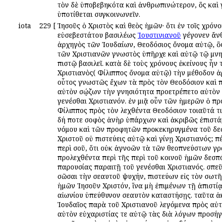
τὸν δὲ ὑποβεβηκότα καὶ ἀνθρωπινώτερον, ὃς καὶ 
ὑποτίθεται συγκοινωνεῖν.
iota
229
[
Ἰησοῦς ὁ Χριστὸς καὶ θεὸς ἡμῶν· ὅτι ἐν τοῖς χρόνο
εὐσεβεστάτου βασιλέως
Ἰουστινιανοῦ
γέγονεν ἄνθρωπός τις, ἀρχηγὸς τῶν Ἰουδαίων, Θεοδόσιος ὄνομα αὐτῷ, ὃς πλείστοις τῶν Χριστιανῶν γνωστὸς ὑπῆρχε καὶ αὐτῷ τῷ μνημονευθέντι πιστῷ βασιλεῖ. κατὰ δὲ τοὺς χρόνους ἐκείνους ἦν τις ἄνθρωπος Χριστιανὸς( Φίλιππος ὄνομα αὐτῷ) τὴν μέθοδον ἀργυροπράτης. οὗτος γνωστῶς ἔχων τὰ πρὸς τὸν Θεοδόσιον καὶ πολλὴν πρὸς αὐτὸν σῴζων τὴν γνησιότητα προετρέπετο αὐτὸν καὶ ἐνουθέτει γενέσθαι Χριστιανόν. ἐν μιᾷ οὖν τῶν ἡμερῶν ὁ προλεχθεὶς Φίλιππος πρὸς τὸν λεχθέντα Θεοδόσιον τοιαῦτά τινα ἔλεγε· τί δή ποτε σοφὸς ἀνὴρ ὑπάρχων καὶ ἀκριβῶς ἐπιστάμενος τὰ τοῦ νόμου καὶ τῶν προφητῶν προκεκηρυγμένα τοῦ δεσπότου Χριστοῦ οὐ πιστεύεις αὐτῷ καὶ γίνῃ Χριστιανός; πέπεισμαι γὰρ περὶ σοῦ, ὅτι οὐκ ἀγνοῶν τὰ τῶν θεοπνεύστων γραφῶν προλεχθέντα περὶ τῆς περὶ τοῦ κοινοῦ ἡμῶν δεσπότου Χριστοῦ παρουσίας παραιτῇ τοῦ γενέσθαι Χριστιανός. σπεῦσον οὖν σῶσαι τὴν σεαυτοῦ ψυχήν, πιστεύων εἰς τὸν σωτῆρα καὶ κύριον ἡμῶν Ἰησοῦν Χριστόν, ἵνα μὴ ἐπιμένων τῇ ἀπιστίᾳ κρίσεως αἰωνίου ὑπεύθυνον σεαυτὸν καταστήσῃς. ταῦτα ἀκούσας ὁ Ἰουδαῖος παρὰ τοῦ Χριστιανοῦ λεγόμενα πρὸς αὐτὸν ἀπεδέξατο αὐτὸν εὐχαριστίας τε αὐτῷ τὰς διὰ λόγων προσήγαγε καὶ τοιαῦτα πρὸς αὐτὸν ἀπεκρίνατο· ἀποδέχομαι τὴν κατὰ θεόν σου ἀγάπην, ὅτι τὰ ὑπὲρ τῆς σωτηρίας τῆς ἐμῆς ψυχῆς σπουδάζων ἀγωνίζῃ Χριστιανόν με γενέσθαι προτρεπόμενος. διὸ ὡς ἐπὶ τοῦ θεοῦ τοῦ τὰ κρυπτὰ τῶν καρδιῶν ἐπισταμένου καὶ θεωροῦντος ἀδόλως καὶ ἀνυποκρίτως καὶ μετὰ πάσης ἀληθείας τοὺς πρός σε λόγους ποιήσομαι. ὅτι μὲν οὖν παραγέγονεν ὁ ὑπὸ τοῦ νόμου καὶ τῶν προφητῶν προκεκηρυγμένος Χριστός, ὁ ὑφ’ ὑμῶν τῶν Χριστιανῶν προσκυνούμενος, πεπληροφόρημαι καὶ ὁμολογῶ τεθαρρηκώς, ὡς πρὸς γνήσιόν μου φίλον, ὡς καὶ τὰ πρὸς εὐεργεσίαν μοι ἀεὶ σπουδάζοντα· ἀλλὰ ἀνθρωπίνῳ λογισμῷ κρατούμενος οὐ γίνομαι Χριστιανὸς καὶ ἐν τούτοις καταγινώσκω ἑαυτοῦ. νῦν γὰρ Ἰουδαῖος ὑπάρχων ἀρχηγός εἰμι τῶν Ἰουδαίων καὶ τιμῆς πολλῆς καὶ δώρων πολλῶν καὶ πάντων τῶν πρὸς τὴν ζωὴν ταύτην ἐπιτηδείων ἐν ἀπολαύσει τυγχάνων. ὑπολαμβάνω δέ, ὅτι οὐδὲ εἰ πατριάρχης τῆς καθολικῆς ἐκκλησίας γένωμαι ἢ ἀρχὰς μείζονας καὶ ὑπεροχὰς λαμβάνω παρ’ ὑμῶν, τοσαύτης θεραπείας ἀξιωθήσομαι. ἵνα οὖν μὴ τῶν δοκούντων τερπνῶν εἶναι ἐν τῷ βίῳ τούτῳ ἐκπέσω, καταφρονῶ τῆς μελλούσης ζωῆς κακῶς τοῦτο ποιῶν. ἵνα δὲ τοὺς λόγους μου ἀληθεῖς τῇ σῇ ἀγάπῃ παραστήσω, θαρρῶ σοι μυστήριον, ὅ ἐστι παρ’ ἡμῖν τοῖς Ἑβραίοις ἀποκεκρυμμένον, ἐξ οὗ ἀκριβῶς ἐπιστάμεθα, ὅτι ὁ ὑφ’ ὑμῶν τῶν Χριστιανῶν προσκυνούμενος Χριστὸς αὐτός ἐστιν ὁ ὑπὸ τοῦ νόμου καὶ τῶν προφητῶν προκεκηρυγμένος· οὐ μόνον ἐξ αὐτῶν τῶν προγεγραμμένων, ἀλλὰ καὶ ἐκ τοῦ παρ’ ἡμῖν ἐναπογράφου καὶ ἀποκεκρυμμένου μυστηρίου. ἔστι δὲ ὁ λόγος τοῦ μυστηρίου τοιοῦτος. κατὰ τοὺς ἀρχαίους χρόνους, ἡνίκα ὁ ἐν Ἱεροσολύμοις νεὼς ἐκτίζετο, συνήθεια ἦν παρὰ τοῖς Ἰουδαίοις, ἰσαρίθμους τῶν παρ’ ἡμῖν γραμμάτων εἰκοσιδύο τυγχανόντων ἱερεῖς ἐν τῷ ναῷ καθίστασθαι· ὅθεν καὶ τὰ θεόπνευστα βιβλία εἰκοσιδύο ἀπαριθμούμεθα. κῶδιξ οὖν ἀπέκειτο ἐν τῷ ναῷ, ἐν ᾧ ἐπεγράφετο ἑκάστου ἱερέως τῶν κβʹ ἡ προσηγορία καὶ τὸ ὄνομα τοῦ πατρὸς καὶ τῆς μητρός. ἑνὸς οὖν τελευτήσαντος τῶν ἱερέων οἱ λοιποὶ συνήρχοντο ἐν τῷ ναῷ καὶ ἐκ κοινοῦ ψηφίσματος καθίστων ἀντὶ τοῦ τελευτήσαντος ἕτερον ἱερέα, πληροῦντες τὸν ἀριθμὸν τῶν κβʹ ἱερέων. καὶ ἐπεγράφετο ἐν τῷ κώδικι, ὅτι τῇδε τῇ ἡμέρᾳ ἐτελεύτησεν ὁ δεῖνα ἱερεύς, ὁ υἱὸς τοῦδε καὶ τῆσδε, καὶ ἀντ’ αὐτοῦ προεχειρίσθη ὁ δεῖνα. τούτου οὖν τοῦ ἔθους κρατοῦντος ἐν τῷ ἔθνει τῶν Ἰουδαίων, συνέβη κατὰ τοὺς χρόνους ἐκείνους, καθ’ οὓς ὁ Ἰησοῦς ἐν τῇ Ἰουδαίᾳ διέτριβε, τελευτῆσαι ἕνα ἐκ τῶν κβʹ ἱερέων, πρὶν ἄρξηται ἐμφανίζειν ἑαυτὸν ὁ Ἰησοῦς καὶ διδάσκειν πιστεύειν τοὺς ἀνθρώπους εἰς αὐτόν. συνῆλθον οὖν οἱ λοιποὶ ἱερεῖς ἐπὶ τῷ ποιῆσαι ἀντὶ τοῦ τελευτήσαντος ἱερέως ἕτερον ἱερέα· καὶ ἑκάστου προβαλλομένου τὸν νομιζόμενον αὐτῷ ἄξιον τοῦ γενέσθαι οἱ λοιποὶ τοῦτον ὡς ἐλλιπῶς ἔχοντα πρὸς ἀρετήν, ἐξ ἧς ὀφείλει καταστῆναι ἱερεύς, ἀπεδοκίμαζον. εἰ γὰρ σοφὸς ἦν, ἤθει τε καὶ βίῳ χρηστός, ἐν ἀγνοίᾳ δὲ τοῦ νόμου καὶ τῶν προφητῶν ἐτύγχανεν, ἀπρόσφορος ἱερατείας ἐκρίνετο. οὕτως οὖν πολλῶν ἱερέων ψηφισθέντων καὶ πάντων ἀποδοκιμασθέντων, εἷς τις ἱερεὺς ἐγερθεὶς ἔστη εἰς τὸ μέσον καὶ λέγει τοῖς λοιποῖς· ἰδού, πολλοὶ ὑφ’ ἡμῶν ὀνομασθέντες ἀνεπιτήδειοι εὑρέθησαν πρὸς ἱερωσύνην· δέξασθε οὖν κἀμὲ λέγοντα περὶ ἑνὸς ἀνθρώπου ὀφείλοντος προχειρισθῆναι ἀντὶ τοῦ τελευτήσαντος ἱερέως. ὑπολαμβάνω γάρ, ὅτι οὐδεὶς ἐξ ὑμῶν ἀπαρεσθήσεται τῷ παρ’ ἐμοῦ γενομένῳ ψηφίσματι. ἐπιτρεψάντων δὲ τῶν λοιπῶν ἱερέων εἶπεν, ὅτι βούλομαι ἐγὼ γενέσθαι ἀντὶ τοῦ τελευτήσαντος ἱερέως Ἰησοῦν, τὸν υἱὸν Ἰωσὴφ τοῦ τέκτονος· ὅστις νέος μὲν τῇ ἡλικίᾳ ἐστί, λόγῳ δὲ καὶ βίῳ καὶ ἤθεσι χρηστοῖς κεκόσμηται, καὶ ὑπολαμβάνω μηδένα ποτὲ τῶν ἀνθρώπων ὀφθῆναι ἐν λόγῳ ἢ ἐν βίῳ ἢ ἐν ἤθεσι τοιοῦτον, ὡς ἐστὶν οὗτος· καὶ οἶμαι καὶ ὑμῖν πᾶσι τοῖς οἰκοῦσιν ἐν Ἱερουσαλὴμ τοῦτο γνωστὸν καὶ ἀναντίρρητον ὑπάρχειν. ἀκούσαντες δὲ τὸν λόγον τοῦτον οἱ λοιποὶ ἱερεῖς ἀπεδέξαντο τὸν ἄνδρα καὶ ἐβεβαιώσαντο ψήφισμα, ἐπιτήδειον εἶναι ὑπὲρ πάντα ἄνθρωπον εἰς ἱερωσύνην τὸν Ἰησοῦν εἰρηκότες. ἔλεγον δέ τινες περὶ αὐτοῦ μὴ εἶναι ἐκ φυλῆς Λευΐ, ἀλλ’ ἐκ φυλῆς Ἰούδα τυγχάνειν· τοῦ Ἰωσήφ τε υἱὸν αὐτὸν ὑπολαμβάνοντες εἶναι( οὕτως γὰρ παρὰ Ἰουδαίοις ἐχρηματίζετο) , τὸν Ἰωσὴφ ἐκ φυλῆς Ἰούδα, οὐκ ἐκ φυλῆς Λευῒ ἐμαρτύρουν πάντες. καὶ τούτου ἕνεκα, ὡς τῷ δοκεῖν μὴ ὄντα αὐτὸν ἐκ φυλῆς Λευϊτικῆς, ἐκώλυον γενέσθαι ἱερέα. ὁ δὲ τοῦτον ὀνομάσας ἱερεὺς ἀποκριθεὶς πρὸς αὐτοὺς εἶ