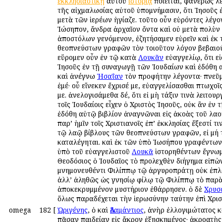
ἐκκλησιαστικῇ
αὐτοῦ
ἱστορίᾳ
ποιεῖται, φανερῶς λέ
τῆς αἰχμαλωσίας αὐτοῦ ὑπομνήμασιν, ὅτι Ἰησοῦς 
μετὰ τῶν ἱερέων ἡγίαζε. τοῦτο οὖν εὑρόντες λέγο
Ἰώσηπον, ἄνδρα ἀρχαῖον ὄντα καὶ οὐ μετὰ πολὺν
ἀποστόλων γενόμενον, ἐζητήσαμεν εὑρεῖν καὶ ἐκ
θεοπνεύστων γραφῶν τὸν τοιοῦτον λόγον βεβαιο
εὕρομεν οὖν ἐν τῷ κατὰ
Λουκᾶν
εὐαγγελίῳ, ὅτι ε
Ἰησοῦς ἐν τῇ συναγωγῇ τῶν Ἰουδαίων καὶ ἐδόθη 
καὶ ἀνέγνω
Ἠσαΐαν
τὸν προφήτην λέγοντα· πνεῦμ
ἐμέ· οὗ εἵνεκεν ἔχρισέ με, εὐαγγελίσασθαι πτωχο
με. ἀνελογισάμεθα δέ, ὅτι εἰ μὴ τάξιν τινὰ λειτου
τοῖς Ἰουδαίοις εἶχεν ὁ Χριστὸς Ἰησοῦς, οὐκ ἂν ἐν
ἐδόθη αὐτῷ βιβλίον ἀναγνῶναι εἰς ἀκοὰς τοῦ λαο
παρ’ ἡμῖν τοῖς Χριστιανοῖς ἐπ’ ἐκκλησίας ἔξεστί 
τῷ λαῷ βίβλους τῶν θεοπνεύστων γραφῶν, εἰ μή 
καταλέγηται. καὶ ἐκ τῶν ὑπὸ Ἰωσήπου γραφέντων
ὑπὸ τοῦ εὐαγγελιστοῦ
Λουκᾶ
ἱστορηθέντων ἔγνωμ
Θεοδόσιος ὁ Ἰουδαῖος τὸ προλεχθὲν διήγημα εἰπὼ
μνημονευθέντι Φιλίππῳ τῷ ἀργυροπράτῃ οὐκ ἐπλ
ἀλλ’ ἀληθῶς ὡς γνησίῳ φίλῳ τῷ Φιλίππῳ τὸ παρὰ
ἀποκεκρυμμένον μυστήριον ἐθάρρησεν. ὁ δὲ
Χρυσ
ὅλως παραδέχεται τὴν ἱερωσύνην ταύτην ἐπὶ Χρισ
omega
182
[
Ὠριγένης
, ὁ καὶ
Ἀδαμάντιος
, ἀνὴρ ἐλλογιμώτατος κ
πᾶσαν παιδείαν εἰς ἄκρον ἐξησκημένος· ἀκροατὴς