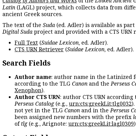
Catalog of Authors and Works
of the
Linked Ancient 
Latin
(LAGL) project, which collects data from diff
ancient Greek sources.
The text of the
Suda
(ed. Adler) is available as part
Digital Suda
project and provided with a CTS URN r
Full Text
(
Suidae Lexicon
, ed. Adler).
CTS URN Retriever
(
Suidae Lexicon
, ed. Adler).
Search Fields
Author name
: author name in the Latinized 
according to the TLG
Canon
and the
Perseus C
Xenophon
).
Author CTS URN
: author CTS URN according 
Perseus Catalog
(e.g.,
urn:cts:greekLit:tlg0032
)
not yet in the TLG
Canon
and in the
Perseus C
been assigned new numbers with the prefix
l
of
tlg
(e.g., Arignote:
urn:cts:greekLit:lagl0309
)