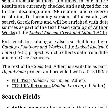
semi-automatic methods, and linked to external re
Results are currently checked and analyzed for co
further disambiguation, NE relation, and corefere
resolution. Forthcoming versions of the catalog wil
search Greek forms and will be enriched with dat
sources as part of the text-based
Catalog of Autho
Works
of the
Linked Ancient Greek and Latin
(LAGL)
Entries of this catalog are also searchable in the u
Catalog of Authors and Works
of the
Linked Ancient 
Latin
(LAGL) project, which collects data from diff
ancient Greek sources.
The text of the
Suda
(ed. Adler) is available as part
Digital Suda
project and provided with a CTS URN r
Full Text
(
Suidae Lexicon
, ed. Adler).
CTS URN Retriever
(
Suidae Lexicon
, ed. Adler).
Search Fields
Author name
: author name in the Latinized 