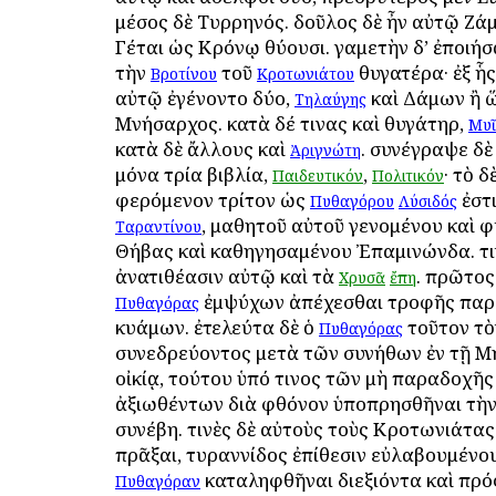
μέσος δὲ Τυρρηνός. δοῦλος δὲ ἦν αὐτῷ Ζάμ
Γέται ὡς Κρόνῳ θύουσι. γαμετὴν δ’ ἐποιή
τὴν
τοῦ
θυγατέρα· ἐξ ἧς
Βροτίνου
Κροτωνιάτου
αὐτῷ ἐγένοντο δύο,
καὶ Δάμων ἢ ὥ
Τηλαύγης
Μνήσαρχος. κατὰ δέ τινας καὶ θυγάτηρ,
Μυ
κατὰ δὲ ἄλλους καὶ
. συνέγραψε δὲ
Ἀριγνώτη
μόνα τρία βιβλία,
,
· τὸ δ
Παιδευτικόν
Πολιτικόν
φερόμενον τρίτον ὡς
ἐστι
Πυθαγόρου
Λύσιδός
, μαθητοῦ αὐτοῦ γενομένου καὶ φ
Ταραντίνου
Θήβας καὶ καθηγησαμένου Ἐπαμινώνδα. τι
ἀνατιθέασιν αὐτῷ καὶ τὰ
. πρῶτος
Χρυσᾶ
ἔπη
ἐμψύχων ἀπέχεσθαι τροφῆς παρ
Πυθαγόρας
κυάμων. ἐτελεύτα δὲ ὁ
τοῦτον τὸ
Πυθαγόρας
συνεδρεύοντος μετὰ τῶν συνήθων ἐν τῇ 
οἰκίᾳ, τούτου ὑπό τινος τῶν μὴ παραδοχῆς
ἀξιωθέντων διὰ φθόνον ὑποπρησθῆναι τὴν
συνέβη. τινὲς δὲ αὐτοὺς τοὺς Κροτωνιάτας
πρᾶξαι, τυραννίδος ἐπίθεσιν εὐλαβουμένου
καταληφθῆναι διεξιόντα καὶ πρός
Πυθαγόραν