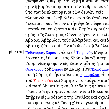
ἀναφανέν· ὅπερ ἦν λόγος μὴ πρότερον πα
πρὶν ἢ βορὰν ποιῆσαι τὸ τῶν ἀνθρώπων γέν
ὑπὸ τῶνδε ἐλαυνόμενοι τῶν δεινῶν τοῖς
πλησιοχώροις ἐνέβαλλον· καὶ τῶν ἐπιόντω
δυνατωτέρων ὄντων οἱ τὴν ἔφοδον ὑφιστά
μετανίσταντο, ὥσπερ καὶ οἱ Σαράγουροι ἐλ
πρὸς τοῖς Ἀκατίροις Οὔννοις ἐγένοντο. κλί
Ἄβαρις, Ἀβάριδος, τοὺς Ἀβάριδας, καὶ κατ
Ἀβάρις. ζήτει περὶ τῶν αὐτῶν ἐν τῷ Βούλγα
pi
3120
[
,
, φύσει δὲ
, Μνησάρ
Πυθαγόρας
Σάμιος
Τυρρηνός
δακτυλιογλύφου. νέος δὲ ὢν σὺν τῷ πατρὶ 
Τυρρηνίας ᾤκησεν εἰς Σάμον. οὗτος ἤκου
τοῦ
ἐν Σάμῳ, εἶτα
Φερεκύδου
Συρίου
Ἑρμοδάμα
αὐτῇ Σάμῳ, ὃς ἦν ἀπόγονος
, εἶτ
Κρεοφύλου
τοῦ
καὶ Ζάρητος τοῦ μάγου· παι
Ὑπερβορέου
καὶ παρ’ Αἰγυπτίοις καὶ Χαλδαίοις ἦλθεν εἰ
εὑρὼν αὐτὴν τυραννουμένην ὑπὸ Πολυκρά
ἀπῇρεν εἰς Κρότωνα τῆς Ἰταλίας καὶ σχολ
συστησάμενος πλεῖον ἢ χʹ ἔσχε γνωρίμους.
αὐτῷ καὶ ἀδελφοὶ δύο, πρεσβύτερος μὲν Ε