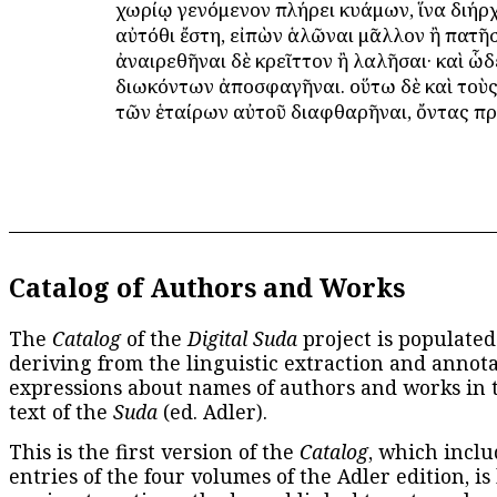
χωρίῳ γενόμενον πλήρει κυάμων, ἵνα διήρχ
αὐτόθι ἔστη, εἰπὼν ἁλῶναι μᾶλλον ἢ πατῆσ
ἀναιρεθῆναι δὲ κρεῖττον ἢ λαλῆσαι· καὶ ὧ
διωκόντων ἀποσφαγῆναι. οὕτω δὲ καὶ τοὺς
τῶν ἑταίρων αὐτοῦ διαφθαρῆναι, ὄντας πρὸ
Catalog of Authors and Works
The
Catalog
of the
Digital Suda
project is populated
deriving from the linguistic extraction and annota
expressions about names of authors and works in 
text of the
Suda
(ed. Adler).
This is the first version of the
Catalog
, which inclu
entries of the four volumes of the Adler edition, is