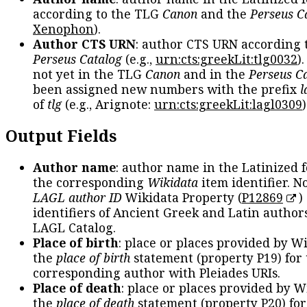
according to the TLG
Canon
and the
Perseus C
Xenophon
).
Author CTS URN
: author CTS URN according 
Perseus Catalog
(e.g.,
urn:cts:greekLit:tlg0032
)
not yet in the TLG
Canon
and in the
Perseus C
been assigned new numbers with the prefix
l
of
tlg
(e.g., Arignote:
urn:cts:greekLit:lagl0309
)
Output Fields
Author name
: author name in the Latinized 
the corresponding
Wikidata
item identifier. N
LAGL author ID
Wikidata Property (
P12869
)
identifiers of Ancient Greek and Latin author
LAGL Catalog.
Place of birth
: place or places provided by W
the
place of birth
statement (property P19) for
corresponding author with Pleiades URIs.
Place of death
: place or places provided by W
the
place of death
statement (property P20) for