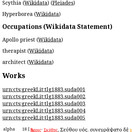
Scythia (
Wikidata
) (
Pleiades
)
Hyperborea (
Wikidata
)
Occupations (Wikidata Statement)
Apollo priest (
Wikidata
)
therapist (
Wikidata
)
architect (
Wikidata
)
Works
urn:cts:greekLit:tlg1883.suda001
urn:cts:greekLit:tlg1883.suda002
urn:cts:greekLit:tlg1883.suda003
urn:cts:greekLit:tlg1883.suda004
urn:cts:greekLit:tlg1883.suda005
alpha
18
[
·
, Σεύθου υἱός. συνεγράψατο δὲ
Ἄβαρις
Σκύθης
χ