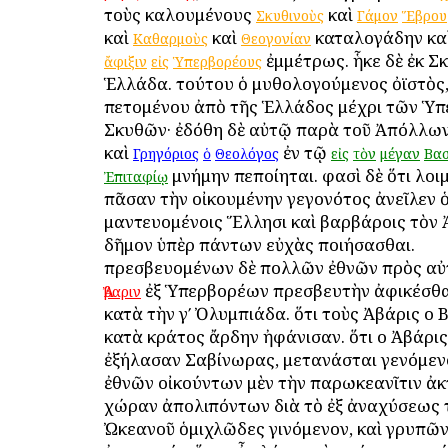
τοὺς καλουμένους
καὶ
Σκυθινοὺς
Γάμον
Ἕβρου
καὶ
καὶ
καταλογάδην κα
Καθαρμοὺς
Θεογονίαν
ἐμμέτρως. ἧκε δὲ ἐκ Σ
ἄφιξιν
εἰς
Ὑπερβορέους
Ἑλλάδα. τούτου ὁ μυθολογούμενος ὀϊστὸς,
πετομένου ἀπὸ τῆς Ἑλλάδος μέχρι τῶν Ὑ
Σκυθῶν· ἐδόθη δὲ αὐτῷ παρὰ τοῦ Ἀπόλλων
καὶ
ἐν τῷ
Γρηγόριος
ὁ
Θεολόγος
εἰς
τὸν
μέγαν
Βασ
μνήμην πεποίηται. φασὶ δὲ ὅτι λοι
Ἐπιταφίῳ
πᾶσαν τὴν οἰκουμένην γεγονότος ἀνεῖλεν
μαντευομένοις Ἕλλησι καὶ βαρβάροις τὸν
δῆμον ὑπὲρ πάντων εὐχὰς ποιήσασθαι.
πρεσβευομένων δὲ πολλῶν ἐθνῶν πρὸς αὐτ
ἐξ Ὑπερβορέων πρεσβευτὴν ἀφικέσθα
Ἄβαριν
κατὰ τὴν γʹ Ὀλυμπιάδα. ὅτι τοὺς Ἀβάρις οἱ
κατὰ κράτος ἄρδην ἠφάνισαν. ὅτι οἱ Ἀβάρις
ἐξήλασαν Σαβίνωρας, μετανάσται γενόμεν
ἐθνῶν οἰκούντων μὲν τὴν παρωκεανῖτιν ἀκτ
χώραν ἀπολιπόντων διὰ τὸ ἐξ ἀναχύσεως 
Ὠκεανοῦ ὁμιχλῶδες γινόμενον, καὶ γρυπῶν