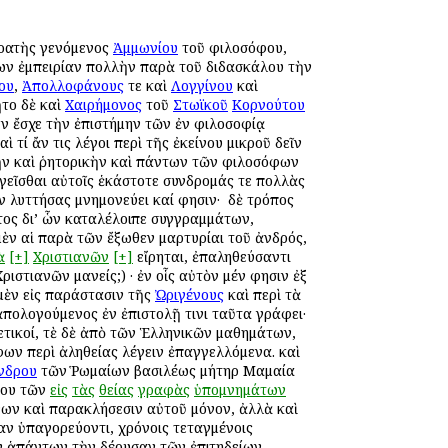
ροατὴς γενόμενος
Ἀμμωνίου
τοῦ φιλοσόφου,
όγων ἐμπειρίαν πολλὴν παρὰ τοῦ διδασκάλου τὴν
ου
,
Ἀπολλοφάνους
τε καὶ
Λογγίνου
καὶ
το δὲ καὶ
Χαιρήμονος
τοῦ
Στωϊκοῦ
Κορνούτου
ν ἔσχε τὴν ἐπιστήμην τῶν ἐν φιλοσοφίᾳ
τί ἄν τις λέγοι περὶ τῆς ἐκείνου μικροῦ δεῖν
κὴν καὶ ῥητορικὴν καὶ πάντων τῶν φιλοσόφων
εῖσθαι αὐτοῖς ἑκάστοτε συνδρομάς τε πολλὰς
ν λυττήσας μνημονεύει καί φησιν· ὁ δὲ τρόπος
τος δι’ ὧν καταλέλοιπε συγγραμμάτων,
μὲν αἱ παρὰ τῶν ἔξωθεν μαρτυρίαι τοῦ ἀνδρός,
ὰ
[+]
Χριστιανῶν
[+]
εἴρηται, ἐπαληθεύσαντι
ιστιανῶν μανείς;) · ἐν οἷς αὐτὸν μέν φησιν ἐξ
 μὲν εἰς παράστασιν τῆς
Ὠριγένους
καὶ περὶ τὰ
πολογούμενος ἐν ἐπιστολῇ τινι ταῦτα γράφει·
ετικοί, ὁτὲ δὲ ἀπὸ τῶν Ἑλληνικῶν μαθημάτων,
φων περὶ ἀληθείας λέγειν ἐπαγγελλόμενα. καὶ
νδρου
τῶν Ῥωμαίων βασιλέως μήτηρ Μαμαία
όνου τῶν
εἰς
τὰς
θείας
γραφὰς
ὑπομνημάτων
γων καὶ παρακλήσεσιν αὐτοῦ μόνον, ἀλλὰ καὶ
αν ὑπαγορεύοντι, χρόνοις τεταγμένοις
ὧν ἁπάντων τὴν δέουσαν τῶν ἐπιτηδείων