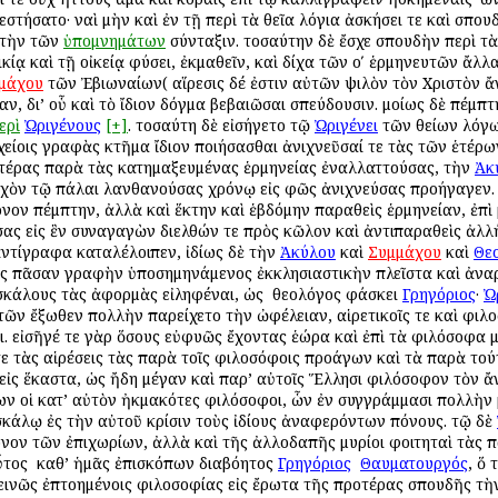
στήσατο· ναὶ μὴν καὶ ἐν τῇ περὶ τὰ θεῖα λόγια ἀσκήσει τε καὶ σπ
 τὴν τῶν
ὑπομνημάτων
σύνταξιν. τοσαύτην δὲ ἔσχε σπουδὴν περὶ τ
κίᾳ καὶ τῇ οἰκείᾳ φύσει, ἐκμαθεῖν, καὶ δίχα τῶν οʹ ἑρμηνευτῶν ἄλλ
μάχου
τῶν Ἐβιωναίων( αἵρεσις δέ ἐστιν αὐτῶν ψιλὸν τὸν Χριστὸν ἄ
ν, δι’ οὗ καὶ τὸ ἴδιον δόγμα βεβαιῶσαι σπεύδουσιν. ὁμοίως δὲ πέμπτ
ερὶ
Ὠριγένους
[+]
. τοσαύτη δὲ εἰσήγετο τῷ
Ὠριγένει
τῶν θείων λόγω
είοις γραφὰς κτῆμα ἴδιον ποιήσασθαι ἀνιχνεῦσαί τε τὰς τῶν ἑτέρω
ἑτέρας παρὰ τὰς κατημαξευμένας ἑρμηνείας ἐναλλαττούσας, τὴν
Ἀκ
τυχὸν τῷ πάλαι λανθανούσας χρόνῳ εἰς φῶς ἀνιχνεύσας προήγαγεν. 
νον πέμπτην, ἀλλὰ καὶ ἕκτην καὶ ἑβδόμην παραθεὶς ἑρμηνείαν, ἐπὶ μ
σας εἰς ἓν συναγαγὼν διελθών τε πρὸς κῶλον καὶ ἀντιπαραθεὶς ἀλλ
ντίγραφα καταλέλοιπεν, ἰδίως δὲ τὴν
Ἀκύλου
καὶ
Συμμάχου
καὶ
Θε
ς πᾶσαν γραφὴν ὑποσημηνάμενος ἐκκλησιαστικὴν πλεῖστα καὶ ἀναρ
ασκάλους τὰς ἀφορμὰς εἰληφέναι, ὡς ὁ θεολόγος φάσκει
Γρηγόριος
·
Ὠ
 τῶν ἔξωθεν πολλὴν παρείχετο τὴν ὠφέλειαν, αἱρετικοῖς τε καὶ φιλοσ
. εἰσῆγέ τε γὰρ ὅσους εὐφυῶς ἔχοντας ἑώρα καὶ ἐπὶ τὰ φιλόσοφα μ
τε τὰς αἱρέσεις τὰς παρὰ τοῖς φιλοσόφοις προάγων καὶ τὰ παρὰ το
εἰς ἕκαστα, ὡς ἤδη μέγαν καὶ παρ’ αὐτοῖς Ἕλλησι φιλόσοφον τὸν ἄ
 οἱ κατ’ αὐτὸν ἠκμακότες φιλόσοφοι, ὧν ἐν συγγράμμασι πολλὴν 
κάλῳ ἐς τὴν αὐτοῦ κρίσιν τοὺς ἰδίους ἀναφερόντων πόνους. τῷ δὲ
νον τῶν ἐπιχωρίων, ἀλλὰ καὶ τῆς ἀλλοδαπῆς μυρίοι φοιτηταὶ τὰς π
οὗτος ὁ καθ’ ἡμᾶς ἐπισκόπων διαβόητος
Γρηγόριος
ὁ
Θαυματουργός
, ὅ
ινῶς ἐπτοημένοις φιλοσοφίας εἰς ἔρωτα τῆς προτέρας σπουδῆς τὴ