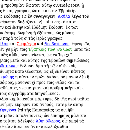
ουδῇ προθυμίαν ἄφατον αὐτῷ συνεισέφερεν, ᾗ
ὰς θείας γραφάς, ὥστε καὶ τὴν Ἑβραϊκὴν
ας ἐκδόσεις εἰς ἓν συναγαγεῖν,
Ἀκύλα
λέγω τοῦ
νθρωπον δοξαζόντων) · οἵ τινες τὸ κατὰ
ην καὶ ἕκτην καὶ ἑβδόμην ἔκδοσιν. ἐκ τῶν
ν ἀπηκριβωμένη ἡ ἐξέτασις, ὡς μόνας
ν παρὰ τοὺς οʹ τὰς ἱερὰς γραφὰς
ύλου
καὶ
Συμμάχου
καὶ
Θεοδοτίωνος
, ἐφευρεῖν,
ἔν γε μὴν τοῖς
Ἑξαπλοῖς
τῶν
Ψαλμῶν
μετὰ τὰς
ιᾶς αὖθις σεσημείωται, ὡς ἐν Ἱεριχοῖ
ήλαις μετὰ καὶ αὐτῆς τῆς Ἑβραίων σημειώσεως,
οδοτίωνος
ἔκδοσιν ἅμα τῇ τῶν οʹ ἐν τοῖς
ίθμητα καταλέλοιπεν, ὡς ἐξ ἐκείνου πάντας
ριγένης
ἡ πάντων ἡμῶν ἀκόνη. οὐ μόνον δὲ τῇ
όφοις, μονονουχὶ πρὸς τοῖς θείοις καὶ τὰ
αθήματα, γεωμετρίαν καὶ ἀριθμητικὴν καὶ τ
ύτοις συγγράμματα διηγούμενος,
νδρα κηρύττεσθαι. μάρτυρες δὲ τῆς περὶ ταῦτα
μνήμην εὕρομεν τοῦ ἀνδρός, τοτὲ μὲν αὐτῷ
Ὠριγένει
ἐπὶ τῆς Καισαρείας τὰ συνήθη
ατρίδας ἀπολείποντες· ὧν ἐπισήμους μάλιστα
 τε τούτου ἀδελφὸς
Ἀθηνόδωρος
. οἷς ἀμφὶ τὰ
ν θείαν ἄσκησιν ἀντικαταλλάξασθαι