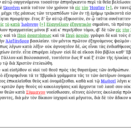
ιν αὐτῷ συγγενόμενοι τοσαύτην ἀπηνέγκαντο περὶ τὰ θεῖα βελτίωσι
δὲ
Ὠριγένει
κατὰ τοῦτον τὸν χρόνον τὰ
εἰς
τὸν
Ἠσαΐαν
[+]
, ἐν ταυτ
υ
μέχρι τῆς ὁράσεως τῶν τετραπόδων τῶν ἐν τῇ ἐρήμῳ τριάκοντά εἰσι 
ίηται προφήτην. ἔτος δ’ ἦν αὐτῷ ἑξηκοστὸν, ἐν ᾧ ταῦτα συνέταττεν·
εἰς
τὸ
κατὰ
Ἰωάννην
[+]
Εὐαγγέλιον
ἐξηγητικὸν
σημαίνει, τὰ πρότερ
λιον πραγματείας μόνοι βʹ καὶ κʹ περιῆλθον τόμοι, ιβʹ δὲ τῶν
εἰς
τὴν
ς
· καὶ τὰ
Περὶ
ἀναστάσεως
καὶ τὰ
Περὶ
ἀρχῶν
. γράφει δὲ καὶ τοὺς
τὴν
Ἀλεξάνδρου
βασιλείαν. τὸν μέντοι πρῶτον ἐξηγούμενος ψαλμὸν 
ως λέγων κατὰ λέξιν· οὐκ ἀγνοητέον δέ, ὡς εἶναι τὰς ἐνδιαθήκους β
ίων ἐστίν. εἶτα ἐπιφέρει λέγων· εἰσὶ δὲ αἱ εἴκοσι δύο βίβλοι καθ’ Ἑ
ς Γάλλου καὶ Βολουσιανοῦ, τουτέστιν ἕως θʹ καὶ ξʹ ἐτῶν τῆς ἡλικίας α
 τῷ διὰ Χριστὸν ἐτελειώθη.
ι· καὶ εἰσῆλθον οἱ υἱοὶ τοῦ θεοῦ πρὸς τὰς θυγατέρας τῶν ἀνθρώπων. 
ὸ ἐξευρηκέναι τά τε Ἑβραϊκὰ γράμματα τάς τε τῶν ἀστέρων ὀνομασί
ος ἐπικαλεῖσθαι θεὸς καὶ ὀνομάζεσθαι. καθὰ καὶ τῷ
Μωϋσεῖ
λέγει κ
 κριτῶν ἔφη· θεοὺς οὐ κακολογήσεις καὶ ἄρχοντα τοῦ λαοῦ σου οὐκ 
τῶν θεῶν κατὰ
Σύμμαχον
νοείσθωσαν, οἵτινες ἁλόντες ἀκολασίᾳ πρὸς
αντες, διὰ μὲν τὸν δίκαιον ἰσχυροὶ καὶ μέγιστοι, διὰ δὲ τὸν ἄδικον 