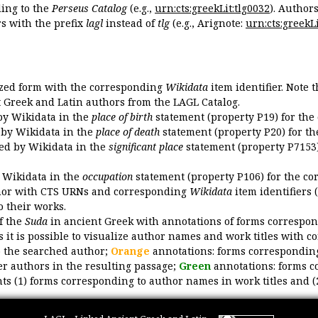
ing to the
Perseus Catalog
(e.g.,
urn:cts:greekLit:tlg0032
). Author
 with the prefix
lagl
instead of
tlg
(e.g., Arignote:
urn:cts:greekLi
ized form with the corresponding
Wikidata
item identifier. Note 
ent Greek and Latin authors from the LAGL Catalog.
 by Wikidata in the
place of birth
statement (property P19) for the
d by Wikidata in the
place of death
statement (property P20) for th
ded by Wikidata in the
significant place
statement (property P7153)
y Wikidata in the
occupation
statement (property P106) for the co
uthor with CTS URNs and corresponding
Wikidata
item identifiers (
o their works.
of the
Suda
in ancient Greek with annotations of forms correspon
 it is possible to visualize author names and work titles with 
o the searched author;
Orange
annotations: forms corresponding
er authors in the resulting passage;
Green
annotations: forms c
ts (1) forms corresponding to author names in work titles and (