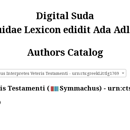
Digital Suda
uidae Lexicon edidit Ada Adl
Authors Catalog
 Interpretes Veteris Testamenti - urn:cts:greekLit:tlg1769
is Testamenti (
Symmachus) - urn:cts
)