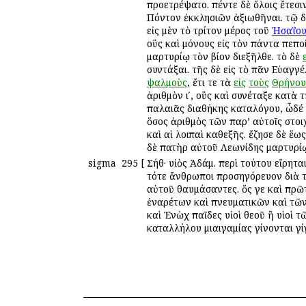
προετρέψατο. πέντε δὲ ὅλοις ἔτεσ
Πόντον ἐκκλησιῶν ἀξιωθῆναι. τῷ 
εἰς μὲν τὸ τρίτον μέρος τοῦ
Ἠσαΐο
οὓς καὶ μόνους εἰς τὸν πάντα πεπο
μαρτυρίῳ τὸν βίον διεξῆλθε. τὸ δὲ
συντάξαι. τῆς δὲ εἰς τὸ πᾶν Εὐαγγέ
ψαλμοὺς
, ἔτι τε τὰ
εἰς
τοὺς
Θρήνου
ἀριθμὸν ιʹ, οὓς καὶ συνέταξε κατὰ 
παλαιᾶς διαθήκης καταλόγου, ὧδέ π
ὅσος ἀριθμὸς τῶν παρ’ αὐτοῖς στοιχε
καὶ αἱ λοιπαὶ καθεξῆς. ἔζησε δὲ ἕω
δὲ πατὴρ αὐτοῦ Λεωνίδης μαρτυρίῳ
sigma
295
[
Σήθ· υἱὸς Ἀδάμ. περὶ τούτου εἴρητα
τότε ἄνθρωποι προσηγόρευον διὰ τ
αὐτοῦ θαυμάσαντες. ὅς γε καὶ πρῶτ
ἐναρέτων καὶ πνευματικῶν καὶ τῶν
καὶ Ἐνὼχ παῖδες υἱοὶ θεοῦ ἢ υἱοὶ 
καταλλήλου μιαιγαμίας γίνονται γίγ