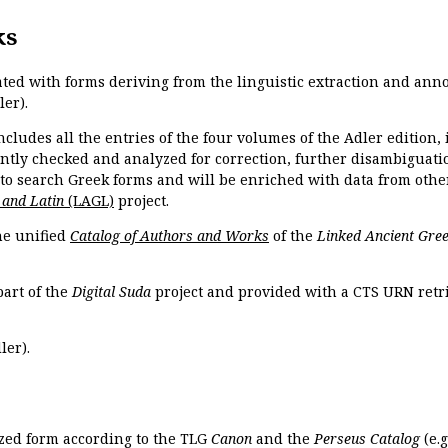
ks
ated with forms deriving from the linguistic extraction and ann
ler).
ncludes all the entries of the four volumes of the Adler edition
ently checked and analyzed for correction, further disambiguatio
 to search Greek forms and will be enriched with data from othe
 and Latin
(LAGL)
project.
the unified
Catalog of Authors and Works
of the
Linked Ancient Gree
part of the
Digital Suda
project and provided with a CTS URN retri
ler).
ized form according to the TLG
Canon
and the
Perseus Catalog
(e.g