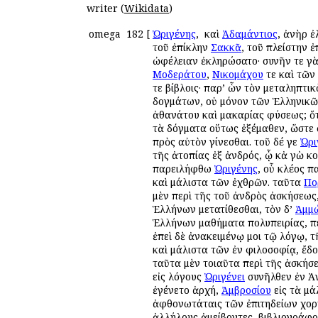
writer (
Wikidata
)
omega
182
[
Ὠριγένης
, ὁ καὶ
Ἀδαμάντιος
, ἀνὴρ 
τοῦ ἐπίκλην
Σακκᾶ
, τοῦ πλείστην 
ὠφέλειαν ἐκληρώσατο· συνῆν τε γ
Μοδεράτου
,
Νικομάχου
τε καὶ τῶν 
τε βίβλοις· παρ’ ὧν τὸν μεταληπτ
δογμάτων, οὐ μόνον τῶν Ἑλληνικῶν,
ἀθανάτου καὶ μακαρίας φύσεως; ὅτ
τὰ δόγματα οὕτως ἐξέμαθεν, ὥστε
πρὸς αὐτὸν γίνεσθαι. τοῦ δέ γε
Ὠρι
τῆς ἀτοπίας ἐξ ἀνδρός, ᾧ κἀ γὼ κ
παρειλήφθω
Ὠριγένης
, οὗ κλέος π
καὶ μάλιστα τῶν ἐχθρῶν. ταῦτα
Πο
μὲν περὶ τῆς τοῦ ἀνδρὸς ἀσκήσεως,
Ἑλλήνων μετατίθεσθαι, τὸν δ’
Ἀμμ
Ἑλλήνων μαθήματα πολυπειρίας, πε
ἐπεὶ δὲ ἀνακειμένῳ μοι τῷ λόγῳ, τ
καὶ μάλιστα τῶν ἐν φιλοσοφίᾳ, ἔδο
ταῦτα μὲν τοιαῦτα περὶ τῆς ἀσκήσ
εἰς λόγους
Ὠριγένει
συνῆλθεν ἐν Ἀν
ἐγένετο ἀρχή,
Ἀμβροσίου
εἰς τὰ μά
ἀφθονωτάταις τῶν ἐπιτηδείων χορη
ἀλλήλους ἀμείβοντες, βιβλιογράφο