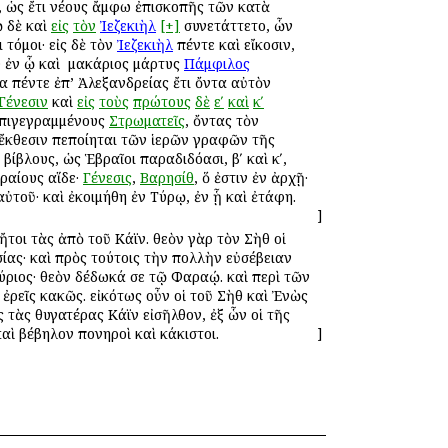
ν, ὡς ἔτι νέους ἄμφω ἐπισκοπῆς τῶν κατὰ
ῷ δὲ καὶ
εἰς
τὸν
Ἰεζεκιὴλ
[+]
συνετάττετο, ὧν
τόμοι· εἰς δὲ τὸν
Ἰεζεκιὴλ
πέντε καὶ εἴκοσιν,
 ἐν ᾧ καὶ ὁ μακάριος μάρτυς
Πάμφιλος
α πέντε ἐπ’ Ἀλεξανδρείας ἔτι ὄντα αὐτὸν
Γένεσιν
καὶ
εἰς
τοὺς
πρώτους
δὲ
εʹ
καὶ
κʹ
 ἐπιγεγραμμένους
Στρωματεῖς
, ὄντας τὸν
ἔκθεσιν πεποίηται τῶν ἱερῶν γραφῶν τῆς
ίβλους, ὡς Ἑβραῖοι παραδιδόασι, βʹ καὶ κʹ,
βραίους αἵδε·
Γένεσις
,
Βαρησίθ
, ὅ ἐστιν ἐν ἀρχῇ·
ὐτοῦ· καὶ ἐκοιμήθη ἐν Τύρῳ, ἐν ᾗ καὶ ἐτάφη. ὁ
]
ἤτοι τὰς ἀπὸ τοῦ Κάϊν. θεὸν γὰρ τὸν Σὴθ οἱ
ας· καὶ πρὸς τούτοις τὴν πολλὴν εὐσέβειαν
ύριος· θεὸν δέδωκά σε τῷ Φαραῴ. καὶ περὶ τῶν
ἐρεῖς κακῶς. εἰκότως οὖν οἱ τοῦ Σὴθ καὶ Ἐνὼς
 τὰς θυγατέρας Κάϊν εἰσῆλθον, ἐξ ὧν οἱ τῆς
καὶ βέβηλον πονηροὶ καὶ κάκιστοι.
]