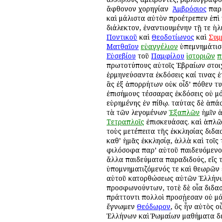
ἄφθονον χορηγίαν ὁ
Ἀμβρόσιος
παρε
καὶ μάλιστα αὐτὸν προέτρεπεν ἐπὶ
διάλεκτον, ἐναντιουμένην τῇ τε ἡλι
Ποντικοῦ
καὶ
Θεοδοτίωνος
καὶ
Συμ
Ματθαῖον
εὐαγγέλιον
ὑπεμνημάτισα
Εὐσεβίου
τοῦ
Παμφίλου
ἱστοριῶν
π
πρωτοτύπους αὐτοῖς Ἑβραίων στοιχ
ἑρμηνεύσαντα ἐκδόσεις καί τινας 
ἃς ἐξ ἀπορρήτων οὐκ οἶδ’ ὁπόθεν 
ἐπισήμους τέσσαρας ἐκδόσεις οὐ μό
εὑρημένης ἐν πίθῳ. ταύτας δὲ ἁπά
τὰ τῶν λεγομένων
Ἑξαπλῶν
ἡμῖν ἀ
Τετραπλοῖς
ἐπισκευάσας. καὶ ἁπλῶ
τοὺς μετέπειτα τῆς ἐκκλησίας διδ
καθ’ ἡμᾶς ἐκκλησίᾳ, ἀλλὰ καὶ τοῖς
φιλόσοφα παρ’ αὐτοῦ παιδευόμενοι
ἄλλα παιδεύματα παραδιδούς, εἴς 
ὑπομνηματιζόμενός τε καὶ θεωρῶν 
αὐτοῦ κατορθώσεως αὐτῶν Ἑλλήνων
προσφωνούντων, τοτὲ δὲ οἷα διδασ
πράττοντι πολλοὶ προσῄεσαν οὐ μό
ἔγνωμεν
Θεόδωρον
, ὃς ἦν αὐτὸς 
Ἑλλήνων καὶ Ῥωμαίων μαθήματα δε