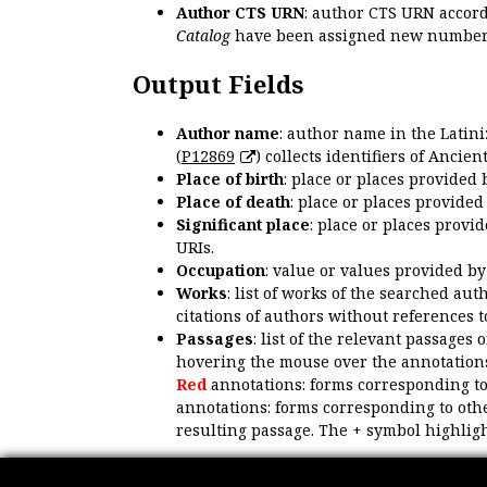
Author CTS URN
: author CTS URN accord
Catalog
have been assigned new numbers
Output Fields
Author name
: author name in the Latin
(
P12869
) collects identifiers of Anci
Place of birth
: place or places provided
Place of death
: place or places provide
Significant place
: place or places provi
URIs.
Occupation
: value or values provided b
Works
: list of works of the searched a
citations of authors without references t
Passages
: list of the relevant passages 
hovering the mouse over the annotations
Red
annotations: forms corresponding t
annotations: forms corresponding to oth
resulting passage. The + symbol highligh