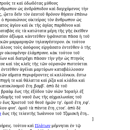
προύς τε καὶ ὀδωδότας μύθους
ἄνθρωπον ὡς ἀνδράποδον καὶ διερχόμενος τὴν
, ᾤετο δεῖν τὸν ἑαυτοῦ θρόνον θήσειν ἐπάνω
ς ὁ προαιώνιος οἰκτείρας τὸν ἄνθρωπον ὡς
τος ἁγίου καὶ ἐκ τῆς ἁγίας παρθένου καὶ
αταβὰς εἰς τὰ κατώτατα μέρη τῆς γῆς ἐκεῖθεν
αῖον ἀξίωμα. κἀντεῦθεν ἠφάνισται πᾶσα ἡ τοῦ
ιακῶν μαρμαρυγῶν τηλαυγέστερον. ἐκ τούτου
άλους τοὺς ἀσόφους εἰργάσατο ἐντεῦθεν ὁ τῆς
ὴν οἰκουμένην ἐλάμπρυνε. κἀκ τούτου τοῦ
ίων καὶ διατρέχει πᾶσαν τὴν γῆν ὡς πτηνὸς
σε καὶ τὰς κλεῖς τῆς τῶν οὐρανῶν πιστεύεται
ον. ἐντεῦθεν ἀγέλαι μαρτύρων καταβάλλουσιν
ῶν αἵματα περιφέροντες οἱ καλλίνικοι. ἔστω
ηγή τε καὶ θάλαττα καὶ ῥίζα καὶ κλάδοι καὶ
ατακλυσμοῦ ἔτη ͵βσμβʹ. ἀπὸ δὲ τοῦ
ῦ Ἀβραὰμ ἕως τῆς ἐξόδου τῶν υἱῶν Ἰσραὴλ ἐξ
ἰκοδομῆς τοῦ ναοῦ ἕως τῆς αἰχμαλωσίας τοῦ
υ ἕως Χριστοῦ τοῦ θεοῦ ἡμῶν τγʹ. ὁμοῦ ἔτη ͵εφʹ.
υ φνεʹ. ὁμοῦ τὰ πάντα ἔτη ͵ϛτοεʹ. ἀπὸ δὲ
υ
ἕως τῆς τελευτῆς Ἰωάννου τοῦ Τζιμισκῆ ἔτη...
]
ριήρεις. τούτου καὶ
Πλάτων
μέμνηται ἐν τῷ