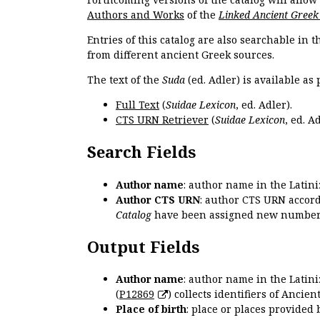
Authors and Works
of the
Linked Ancient Greek
Entries of this catalog are also searchable in 
from different ancient Greek sources.
The text of the
Suda
(ed. Adler) is available as 
Full Text
(
Suidae Lexicon
, ed. Adler).
CTS URN Retriever
(
Suidae Lexicon
, ed. Ad
Search Fields
Author name
: author name in the Latin
Author CTS URN
: author CTS URN accord
Catalog
have been assigned new numbers
Output Fields
Author name
: author name in the Latin
(
P12869
) collects identifiers of Anci
Place of birth
: place or places provided