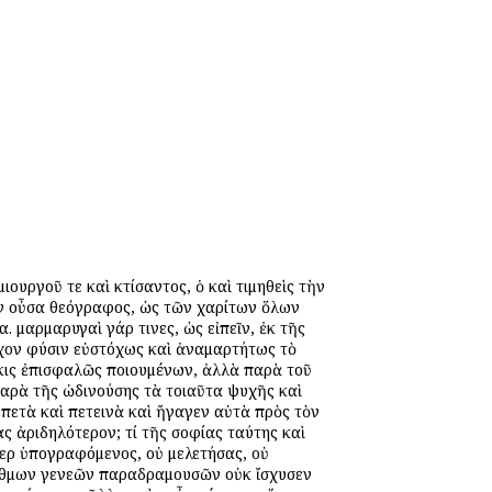
ιουργοῦ τε καὶ κτίσαντος, ὁ καὶ τιμηθεὶς τὴν
ὼν οὖσα θεόγραφος, ὡς τῶν χαρίτων ὅλων
μαρμαρυγαὶ γάρ τινες, ὡς εἰπεῖν, ἐκ τῆς
εχον φύσιν εὐστόχως καὶ ἀναμαρτήτως τὸ
κις ἐπισφαλῶς ποιουμένων, ἀλλὰ παρὰ τοῦ
παρὰ τῆς ὠδινούσης τὰ τοιαῦτα ψυχῆς καὶ
ἑρπετὰ καὶ πετεινὰ καὶ ἤγαγεν αὐτὰ πρὸς τὸν
ίας ἀριδηλότερον; τί τῆς σοφίας ταύτης καὶ
ερ ὑπογραφόμενος, οὐ μελετήσας, οὐ
ίθμων γενεῶν παραδραμουσῶν οὐκ ἴσχυσεν