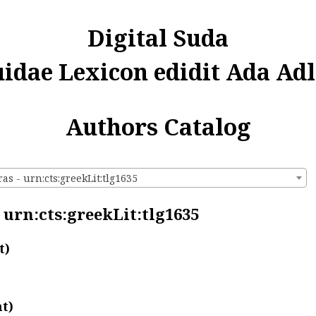
Digital Suda
uidae Lexicon edidit Ada Adl
Authors Catalog
as - urn:cts:greekLit:tlg1635
 urn:cts:greekLit:tlg1635
t)
t)