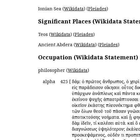
Ionian Sea (
Wikidata
) (
Pleiades
)
Significant Places (Wikidata Stat
Teos (
Wikidata
) (
Pleiades
)
Ancient Abdera (
Wikidata
) (
Pleiades
)
Occupation (Wikidata Statement)
philosopher (
Wikidata
)
alpha
425
[
Ἀδάμ: ὁ πρῶτος ἄνθρωπος, ὁ χειρ
εἰς παράδεισον οἴκησιν. οὗτος 
ὑπάρχων ἀνάπλεως καὶ πάντα καθ
ἐκείνου ψυχῆς ἀπαστράπτουσαι κ
οἰκεῖον ἑκάστης πλεονέκτημα φ
τῶν ὅλων θεοῦ τοῦ πᾶσαν γνῶσιν
ἀποτικτούσης νοήματα. καὶ ᾗ φη
Ἀδὰμ ἰδεῖν, τί καλέσει αὐτά. καὶ
διαγνώσεως ὑψηλότερον; ἐκάλεσ
προσκεψάμενος, οὐδέν τι προπε