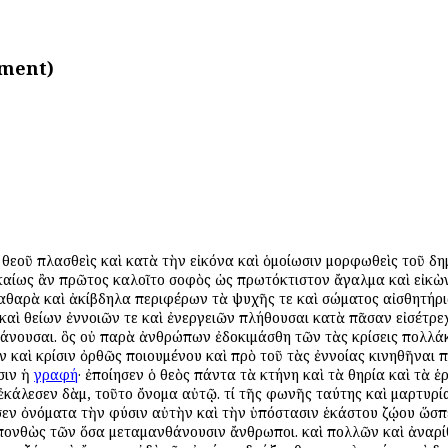
ement)
ὶ θεοῦ πλασθεὶς καὶ κατὰ τὴν εἰκόνα καὶ ὁμοίωσιν μορφωθεὶς τοῦ δημ
δικαίως ἂν πρῶτος καλοῖτο σοφὸς ὡς πρωτόκτιστον ἄγαλμα καὶ εἰκ
αρὰ καὶ ἀκίβδηλα περιφέρων τὰ ψυχῆς τε καὶ σώματος αἰσθητήρια. 
αὶ θείων ἐννοιῶν τε καὶ ἐνεργειῶν πλήθουσαι κατὰ πᾶσαν εἰσέτρ
θάνουσαι. ὃς οὐ παρὰ ἀνθρώπων ἐδοκιμάσθη τῶν τὰς κρίσεις πολλά
 καὶ κρίσιν ὀρθῶς ποιουμένου καὶ πρὸ τοῦ τὰς ἐννοίας κινηθῆναι 
σιν ἡ
γραφή
· ἐποίησεν ὁ θεὸς πάντα τὰ κτήνη καὶ τὰ θηρία καὶ τὰ 
 ὃ ἐκάλεσεν Ἀδὰμ, τοῦτο ὄνομα αὐτῷ. τί τῆς φωνῆς ταύτης καὶ μαρτυρ
εν ὀνόματα τὴν φύσιν αὐτὴν καὶ τὴν ὑπόστασιν ἑκάστου ζῴου ὥσπ
πονθὼς τῶν ὅσα μεταμανθάνουσιν ἄνθρωποι. καὶ πολλῶν καὶ ἀναρ