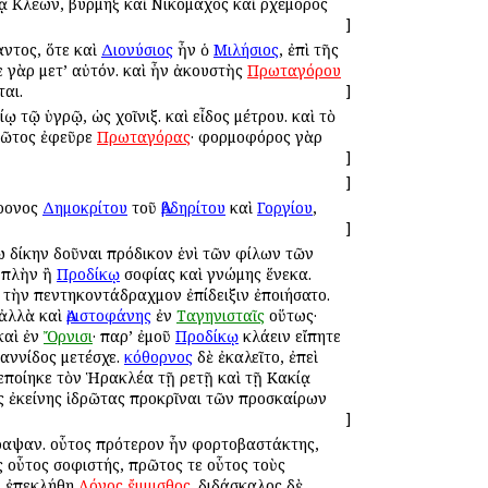
ᾳ Κλέων, βύρμηξ καὶ Νικόμαχος καὶ Ἀρχέμορος
]
αντος, ὅτε καὶ
Διονύσιος
ἦν ὁ
Μιλήσιος
, ἐπὶ τῆς
 γὰρ μετ’ αὐτόν. καὶ ἦν ἀκουστὴς
Πρωταγόρου
αι.
]
ῳ τῷ ὑγρῷ, ὡς χοῖνιξ. καὶ εἶδος μέτρου. καὶ τὸ
πρῶτος ἐφεῦρε
Πρωταγόρας
· φορμοφόρος γὰρ
]
]
χρονος
Δημοκρίτου
τοῦ
Ἀβδηρίτου
καὶ
Γοργίου
,
]
θέλω δίκην δοῦναι πρόδικον ἑνὶ τῶν φίλων τῶν
ν πλὴν ἢ
Προδίκῳ
σοφίας καὶ γνώμης ἕνεκα.
ς τὴν πεντηκοντάδραχμον ἐπίδειξιν ἐποιήσατο.
 ἀλλὰ καὶ
Ἀριστοφάνης
ἐν
Ταγηνισταῖς
οὕτως·
καὶ ἐν
Ὄρνισι
· παρ’ ἐμοῦ
Προδίκῳ
κλάειν εἴπητε
ραννίδος μετέσχε.
κόθορνος
δὲ ἐκαλεῖτο, ἐπεὶ
πεποίηκε τὸν Ἡρακλέα τῇ Ἀρετῇ καὶ τῇ Κακίᾳ
ὺς ἐκείνης ἱδρῶτας προκρῖναι τῶν προσκαίρων
]
αψαν. οὗτος πρότερον ἦν φορτοβαστάκτης,
 οὗτος σοφιστής, πρῶτος τε οὗτος τοὺς
αὶ ἐπεκλήθη
Λόγος
ἔμμισθος
. διδάσκαλος δὲ