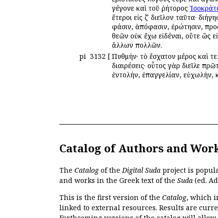
γέγονε καὶ τοῦ ῥήτορος
Ἰσοκράτ
ἕτεροι εἰς ζʹ διεῖλον ταῦτα· διή
φάσιν, ἀπόφασιν, ἐρώτησιν, προ
θεῶν οὐκ ἔχω εἰδέναι, οὔτε ὥς εἰ
ἄλλων πολλῶν.
pi
3132
[
Πυθμήν· τὸ ἔσχατον μέρος καὶ τ
διαιρέσεις· οὗτος γὰρ διεῖλε πρῶτ
ἐντολήν, ἐπαγγελίαν, εὐχωλήν, 
Catalog of Authors and Wor
The
Catalog
of the
Digital Suda
project is popul
and works in the Greek text of the
Suda
(ed. Ad
This is the first version of the
Catalog
, which i
linked to external resources. Results are curr
Forthcoming versions of the catalog will allow