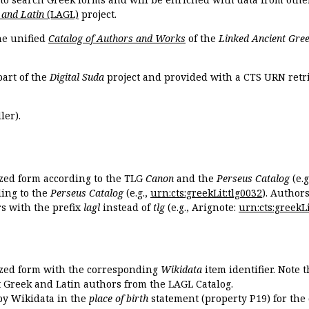
 and Latin
(LAGL)
project.
the unified
Catalog of Authors and Works
of the
Linked Ancient Gree
part of the
Digital Suda
project and provided with a CTS URN retri
ler).
ized form according to the TLG
Canon
and the
Perseus Catalog
(e.g
ing to the
Perseus Catalog
(e.g.,
urn:cts:greekLit:tlg0032
). Author
 with the prefix
lagl
instead of
tlg
(e.g., Arignote:
urn:cts:greekLi
ized form with the corresponding
Wikidata
item identifier. Note 
ent Greek and Latin authors from the LAGL Catalog.
 by Wikidata in the
place of birth
statement (property P19) for the