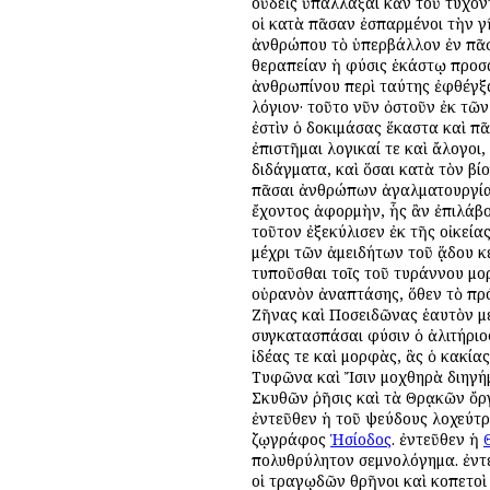
οὐδεὶς ὑπαλλάξαι κἂν τοῦ τυχόν
οἱ κατὰ πᾶσαν ἐσπαρμένοι τὴν γ
ἀνθρώπου τὸ ὑπερβάλλον ἐν πᾶσι
θεραπείαν ἡ φύσις ἑκάστῳ προσα
ἀνθρωπίνου περὶ ταύτης ἐφθέγξα
λόγιον· τοῦτο νῦν ὀστοῦν ἐκ τῶν
ἐστὶν ὁ δοκιμάσας ἕκαστα καὶ π
ἐπιστῆμαι λογικαί τε καὶ ἄλογοι
διδάγματα, καὶ ὅσαι κατὰ τὸν βί
πᾶσαι ἀνθρώπων ἀγαλματουργίαι,
ἔχοντος ἀφορμὴν, ἧς ἂν ἐπιλάβο
τοῦτον ἐξεκύλισεν ἐκ τῆς οἰκεία
μέχρι τῶν ἀμειδήτων τοῦ ᾅδου 
τυποῦσθαι τοῖς τοῦ τυράννου μο
οὐρανὸν ἀναπτάσης, ὅθεν τὸ πρό
Ζῆνας καὶ Ποσειδῶνας ἑαυτὸν με
συγκατασπάσαι φύσιν ὁ ἀλιτήριος
ἰδέας τε καὶ μορφὰς, ἃς ὁ κακία
Τυφῶνα καὶ Ἴσιν μοχθηρὰ διηγή
Σκυθῶν ῥῆσις καὶ τὰ Θρᾳκῶν ὄργ
ἐντεῦθεν ἡ τοῦ ψεύδους λοχεύτρ
ζῳγράφος
Ἡσίοδος
. ἐντεῦθεν ἡ
πολυθρύλητον σεμνολόγημα. ἐντ
οἱ τραγῳδῶν θρῆνοι καὶ κοπετοὶ