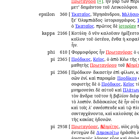
Πρωταγόρᾳ
[+]
. ἦν γὰρ τῶν περ
μετ’ Ἀδειμάντου τοῦ Λευκολόφου.
epsilon
360
[
Ἑκαταῖος
, Ἡγησάνδρου,
Μιλήσιο
ξεʹ Ὀλυμπιάδος· ἱστοριογράφος.
ὁ
Ἑκαταῖος
. πρῶτος δὲ
ἱστορίαν
π
kappa
2166
[
Κοτύλη· ὃ νῦν καλοῦσιν ἡμίξεστον
κοῖλον τοῦ ὀστέου, ἔνθα ἡ κεφα
ἦν.
phi
610
[
Φορμοφόρος ἦν
Πρωταγόρας
ὁ 
pi
2365
[
Πρόδικος
,
Κεῖος
, ὁ ἀπὸ Κέω τῆς
μαθητὴς
Πρωταγόρου
τοῦ
Ἀβδηρί
pi
2366
[
Πρόδικον· δικαστὴν ἐπὶ φίλων, κ
σῶν ἑνί. καὶ παροιμία·
Προδίκου
σοφιστὴς δὲ ὁ
Πρόδικος
,
Κεῖος
τὸ
μνημονεύει δὲ αὐτοῦ καὶ
Πλάτω
τὸν ἄνδρα τοῦτον ἢ βιβλίον διέ
τὸ λοιπόν. διδάσκαλος δὲ ἦν οὗτ
καὶ τοῖς λʹ συνέσπευδε καὶ τῷ πλ
συντυγχάνοντα, καὶ καλούσης ἑκ
τῆς κακίας ἡδονῶν.
pi
2958
[
Πρωταγόρας
,
Ἀβδηρίτης
, υἱὸς Ἀρ
ἐντυχὼν δὲ
Δημοκρίτῳ
ἠράσθη λ
ἐριστικοὺς λόγους εὗρε καὶ ἀγῶν