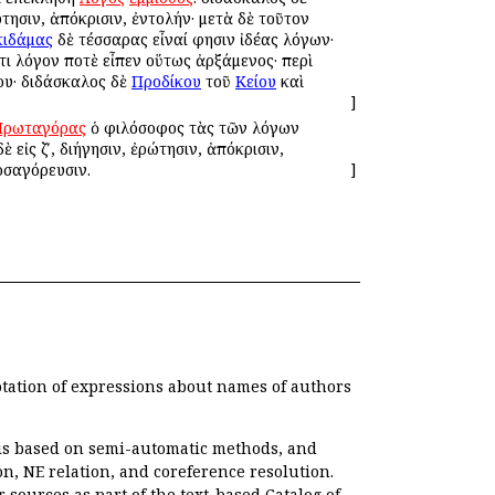
τησιν, ἀπόκρισιν, ἐντολήν· μετὰ δὲ τοῦτον
λκιδάμας
δὲ τέσσαρας εἶναί φησιν ἰδέας λόγων·
τι λόγον ποτὲ εἶπεν οὕτως ἀρξάμενος· περὶ
υ· διδάσκαλος δὲ
Προδίκου
τοῦ
Κείου
καὶ
]
Πρωταγόρας
ὁ φιλόσοφος τὰς τῶν λόγων
 εἰς ζʹ, διήγησιν, ἐρώτησιν, ἀπόκρισιν,
οσαγόρευσιν.
]
otation of expressions about names of authors
, is based on semi-automatic methods, and
n, NE relation, and coreference resolution.
r sources as part of the text-based
Catalog of