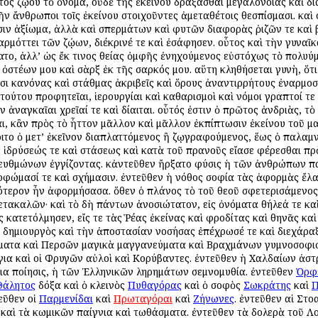
τος ζῴου τὸ ὄνομα, οὐδὲ τῆς ἐκείνου δράξασθαι μεγαλονοίας καὶ δ
ῆν ἄνθρωποι τοῖς ἐκείνου στοιχοῦντες ἀμεταθέτοις θεσπίσμασι. καὶ
ν ἀξίωμα, ἀλλὰ καὶ σπερμάτων καὶ φυτῶν διαφορὰς ῥιζῶν τε καὶ βο
ρμόττει τῶν ζῴων, διέκρινέ τε καὶ ἐσάφησεν. οὗτος καὶ τὴν γυναῖ
το, ἀλλ’ ὡς ἔκ τινος θείας ὀμφῆς ἐνηχούμενος εὐστόχως τὸ πολυύ
 ὀστέων μου καὶ σὰρξ ἐκ τῆς σαρκός μου. αὕτη κληθήσεται γυνὴ, ὅτ
ᾶσι κανόνας καὶ στάθμας ἀκριβεῖς καὶ ὅρους ἀναντιρρήτους ἐναρμοσ
, τούτου προφητεῖαι, ἱερουργίαι καὶ καθαρισμοὶ καὶ νόμοι γραπτοί τ
ον ἀναγκαῖαι χρεῖαί τε καὶ δίαιται. οὗτός ἐστιν ὁ πρῶτος ἀνδριὰς,
 κἂν πρὸς τὸ ἧττον μᾶλλον καὶ μᾶλλον ἐκπίπτωσιν ἐκείνου τοῦ μα
ιτο ὁ μετ’ ἐκεῖνον διαπλαττόμενος ἢ ζῳγραφούμενος, ἕως ὁ παλαμ
ς ἱδρύσεώς τε καὶ στάσεως καὶ κατὰ τοῦ πρανοῦς εἴασε φέρεσθαι π
κευθμώνων ἐγγίζοντας. κἀντεῦθεν ἤρξατο φύσις ἡ τῶν ἀνθρώπων πα
ρφώμασί τε καὶ σχήμασιν. ἐντεῦθεν ἡ νόθος σοφία τὰς ἀφορμὰς ἔλα
τερον ἦν ἀφορμήσασα. ὅθεν ὁ πλάνος τὸ τοῦ θεοῦ σφετερισάμενος 
τακαλῶν· καὶ τὸ δὴ πάντων ἀνοσιώτατον, εἰς ὀνόματα θήλεά τε κα
 κατετόλμησεν, εἴς τε τὰς Ῥέας ἐκείνας καὶ Ἀφροδίτας καὶ Ἀθηνᾶς κ
ς δημιουργὸς καὶ τὴν ἀποστασίαν νοσήσας ἐπέχρωσέ τε καὶ διεχάραξ
ματα καὶ Περσῶν μαγικὰ μαγγανεύματα καὶ Βραχμάνων γυμνοσοφιστ
ια καὶ οἱ Φρυγῶν αὐλοὶ καὶ Κορύβαντες. ἐντεῦθεν ἡ Χαλδαίων ἀστ
ια ποίησις, ἡ τῶν Ἑλληνικῶν ληρημάτων σεμνομυθία. ἐντεῦθεν
Ὀρφ
Θάλητος
δόξα καὶ ὁ κλεινὸς
Πυθαγόρας
καὶ ὁ σοφὸς
Σωκράτης
καὶ
Π
εῦθεν οἱ
Παρμενίδαι
καὶ
Πρωταγόραι
καὶ
Ζήνωνες
. ἐντεῦθεν αἱ Στο
 καὶ τὰ κωμικῶν παίγνια καὶ τωθάσματα. ἐντεῦθεν τὰ δολερὰ τοῦ Λ