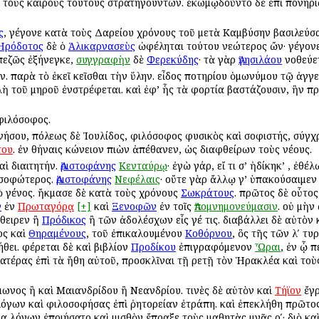
ὶ τοὺς καιροὺς τούτους στρατηγούντων. ἐκωμῳδοῦντο δὲ ἐπὶ πονηρί
ς
, γέγονε κατὰ τοὺς Δαρείου χρόνους τοῦ μετὰ Καμβύσην βασιλεύσ
Ἡρόδοτος
δὲ ὁ
Ἁλικαρνασεὺς
ὠφέληται τούτου νεώτερος ὤν· γέγονε
εζῶς ἐξήνεγκε,
συγγραφὴν
δὲ
Φερεκύδης
· τὰ γὰρ
Ἀγησιλάου
νοθεύετ
. παρὰ τὸ ἐκεῖ κεῖσθαι τὴν ὕλην. εἶδος ποτηρίου ὁμωνύμου τῷ ἀγγεί
λὴ τοῦ μηροῦ ἐνστρέφεται. καὶ ἐφ’ ἧς τὰ φορτία βαστάζουσιν, ἣν 
φιλόσοφος.
 νήσου, πόλεως δὲ Ἰουλίδος, φιλόσοφος φυσικὸς καὶ σοφιστής, σύγ
του
. ἐν Ἀθήναις κώνειον πιὼν ἀπέθανεν, ὡς διαφθείρων τοὺς νέους.
αὶ διαιτητήν.
Ἀριστοφάνης
Κενταύρῳ
· ἐγὼ γάρ, εἴ τι σ’ ἠδίκηκ’ , ἐ
σοφώτερος.
Ἀριστοφάνης
Νεφέλαις
· οὔτε γὰρ ἄλλῳ γ’ ὑπακούσαιμε
 γένος. ἤκμασε δὲ κατὰ τοὺς χρόνους
Σωκράτους
. πρῶτος δὲ οὗτο
ν
ἐν
Πρωταγόρᾳ
[+]
καὶ
Ξενοφῶν
ἐν τοῖς
Ἀπομνημονεύμασιν
. οὐ μὴν
φθειρεν ἢ
Πρόδικος
ἢ τῶν ἀδολέσχων εἷς γέ τις. διαβάλλει δὲ αὐτὸν 
ος καὶ
Θηραμένους
, τοῦ ἐπικαλουμένου
Κοθόρνου
, ὃς τῆς τῶν λʹ τυ
ήθει. φέρεται δὲ καὶ βιβλίον
Προδίκου
ἐπιγραφόμενον
Ὧραι
, ἐν ᾧ 
ατέρας ἐπὶ τὰ ἤθη αὐτοῦ, προσκλῖναι τῇ Ἀρετῇ τὸν Ἡρακλέα καὶ το
τέμωνος ἢ καὶ Μαιανδρίδου ἢ Νεανδρίου. τινὲς δὲ αὐτὸν καὶ
Τήϊον
ἔγρ
όγων καὶ φιλοσοφήσας ἐπὶ ῥητορείαν ἐτράπη. καὶ ἐπεκλήθη πρῶτος
α λόγων ἐποιήσατο καὶ μισθὸν ἔπραξε τοὺς μαθητὰς μνᾶς ρʹ· διὸ κ