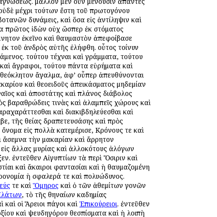
ιαγνώσεως. μᾶλλον μὲν οὖν μένουσιν ἅπαντες
 οὐδὲ μέχρι τούτων ἔστη τοῦ πρωτογόνου
τανῶν δυνάμεις, καὶ ὅσα εἰς ἀντίληψιν καὶ
κα πρῶτος ἰδὼν οὐχ ὥσπερ ἐκ στόματος
μνητον ἐκεῖνο καὶ θαυμαστὸν ἀπεφοίβασε
ι ἐκ τοῦ ἀνδρὸς αὐτῆς ἐλήφθη. οὗτος τοίνυν
άμενος. τούτου τέχναι καὶ γράμματα, τούτου
ε καὶ ἄγραφοι, τούτου πάντα εὑρήματα καὶ
 τὸ θεόκλητον ἄγαλμα, ἀφ’ οὗπερ ἀπευθύνονται
καρίου καὶ θεοειδοῦς ἀπεικάσματος μηδεμίαν
ναῖος καὶ ἀποστάτης καὶ πλάνος διάβολος
ρὸς βαραθρώδεις τινὰς καὶ ἀλαμπεῖς χώρους καὶ
ραχαράττεσθαι καὶ διακιβδηλεύεσθαι καὶ
βε, τῆς θείας δραπετευσάσης καὶ πρὸς
ὄνομα εἰς πολλὰ κατεμέρισε, Κρόνους τε καὶ
ὶ ἄσεμνα τὴν μακαρίαν καὶ ἄρρητον
αὶ εἰς ἄλλας μυρίας καὶ ἀλλοκότους ἀλόγων
εν. ἐντεῦθεν Αἰγυπτίων τὰ περὶ Ὄσιριν καὶ
ίαι καὶ ἄκαιροι φαντασίαι καὶ ἡ θαυμαζομένη
ρονομία ἡ σφαλερά τε καὶ πολυώδυνος.
εύς
τε καὶ
Ὅμηρος
καὶ ὁ τῶν ἀθεμίτων γονῶν
λάτων
, τὸ τῆς Ἀθηναίων Ἀκαδημίας
αὶ καὶ οἱ Ἄρειοι πάγοι καὶ
Ἐπικούρειοι
. ἐντεῦθεν
οξίου καὶ ψευδηγόρου θεσπίσματα καὶ ἡ λοιπὴ