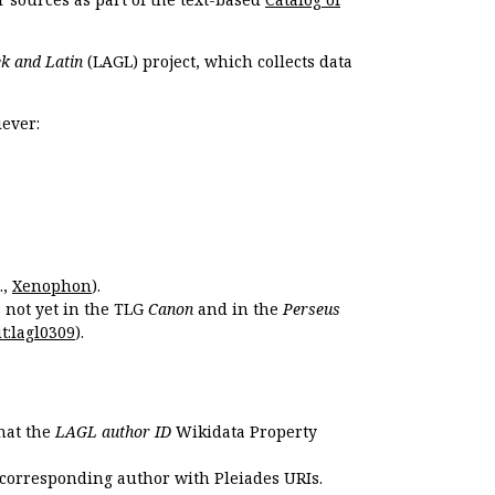
k and Latin
(LAGL) project, which collects data
ever:
.,
Xenophon
).
s not yet in the TLG
Canon
and in the
Perseus
t:lagl0309
).
that the
LAGL author ID
Wikidata Property
 corresponding author with Pleiades URIs.