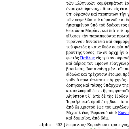
τῶν Ἑλληνικῶν κομψευμάτων ἐρεσ
ἐνασχολούμενος, πᾶσαν εἰς ἑαυτ
ὑπ’ οὐρανὸν καὶ περιπατῶν τὴν 
τῶν νεφελῶν τοῦ οὐρανοῦ καὶ ἔσ
ἠπατημένον ὑπὸ τοῦ δράκοντος ἐ
θεοτόκου Μαρίας, καὶ διὰ τοῦ τ
εἵλκυσε τὸν παραπεσόντα πρωτόπ
τυράννου δυναστεία καὶ συμμορφ
τοῦ φωτὸς ἡ κατὰ θεὸν σοφία π
βροντῆς γόνος, τὸ· ἐν ἀρχῇ ἦν 
φωτὸς
Παῦλος
εἰς τρίτον οὐραν
καὶ ἀέριος τὸν Ἰησοῦν εὐαγγελιζ
βασιλείας, ἵνα ἀνοίγῃ μὲν τοῖς 
εἴδωλα καὶ τρέχουσιν ἕτοιμοι π
γοῦν ὁ πρωτόπλαστος ἀρχηγὸς το
ὅρπηκες καὶ πάσης ὑπάρχων τῆς 
κατακλυσμοῦ ἕως τῆς πυργοποιΐας
Αἰγύπτου υλʹ. ἀπὸ δὲ τῆς ἐξόδου
Ἰσραὴλ υκεʹ. ὁμοῦ ἔτη ͵δωπʹ. ἀπὸ
ἀπὸ δὲ Χριστοῦ ἕως τοῦ μεγάλου 
Μιχαὴλ ἕως Ῥωμανοῦ υἱοῦ
Κωνσ
καὶ Ἀδαμιαῖος, ἀπὸ Ἀδάμ.
alpha
453
[
Ἀδείμαντος· Κορινθίων στρατηγὸς, 