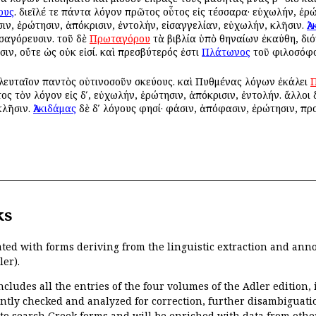
ους
. διεῖλέ τε πάντα λόγον πρῶτος οὗτος εἰς τέσσαρα· εὐχωλήν, ἐρώ
γησιν, ἐρώτησιν, ἀπόκρισιν, ἐντολήν, εἰσαγγελίαν, εὐχωλήν, κλῆσιν.
Ἀ
σαγόρευσιν. τοῦ δὲ
Πρωταγόρου
τὰ βιβλία ὑπὸ Ἀθηναίων ἐκαύθη, διό
σιν, οὔτε ὡς οὐκ εἰσί. καὶ πρεσβύτερός ἐστι
Πλάτωνος
τοῦ φιλοσόφο
ελευταῖον παντὸς οὑτινοσοῦν σκεύους. καὶ Πυθμένας λόγων ἐκάλει
ος τὸν λόγον εἰς δʹ, εὐχωλήν, ἐρώτησιν, ἀπόκρισιν, ἐντολήν. ἄλλοι δὲ
κλῆσιν.
Ἀλκιδάμας
δὲ δʹ λόγους φησί· φάσιν, ἀπόφασιν, ἐρώτησιν, πρ
ks
ated with forms deriving from the linguistic extraction and ann
ler).
ncludes all the entries of the four volumes of the Adler edition
ently checked and analyzed for correction, further disambiguatio
 to search Greek forms and will be enriched with data from othe