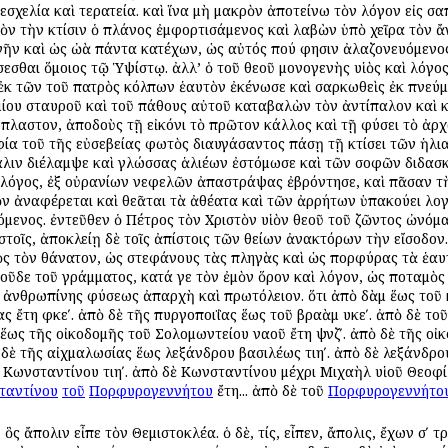
χελία καὶ τερατεία. καὶ ἵνα μὴ μακρὸν ἀποτείνω τὸν λόγον εἰς σα
ὸν τὴν κτίσιν ὁ πλάνος ἐμφορτισάμενος καὶ λαβὼν ὑπὸ χεῖρα τὸν 
γῆν καὶ ὡς ὠὰ πάντα κατέχων, ὡς αὐτός πού φησιν ἀλαζονευόμενος
εσθαι ὅμοιος τῷ Ὑψίστῳ. ἀλλ’ ὁ τοῦ θεοῦ μονογενὴς υἱὸς καὶ λόγο
κ τῶν τοῦ πατρὸς κόλπων ἑαυτὸν ἐκένωσε καὶ σαρκωθεὶς ἐκ πνεύμα
ιμίου σταυροῦ καὶ τοῦ πάθους αὐτοῦ καταβαλὼν τὸν ἀντίπαλον καὶ κ
λαστον, ἀποδοὺς τῇ εἰκόνι τὸ πρῶτον κάλλος καὶ τῇ φύσει τὸ ἀρχ
ία τοῦ τῆς εὐσεβείας φωτὸς διαυγάσαντος πάσῃ τῇ κτίσει τῶν ἡλ
άλιν διέλαμψε καὶ γλώσσας ἁλιέων ἐστόμωσε καὶ τῶν σοφῶν διδασκ
ὁ λόγος, ἐξ οὐρανίων νεφελῶν ἀπαστράψας ἐβρόντησε, καὶ πᾶσαν τ
ὸν ἀναφέρεται καὶ θεᾶται τὰ ἀθέατα καὶ τῶν ἀρρήτων ὑπακούει λογ
όμενος. ἐντεῦθεν ὁ Πέτρος τὸν Χριστὸν υἱὸν θεοῦ τοῦ ζῶντος ὠνόμα
πιστοῖς, ἀποκλείῃ δὲ τοῖς ἀπίστοις τῶν θείων ἀνακτόρων τὴν εἴσοδ
ρὸς τὸν θάνατον, ὡς στεφάνους τὰς πληγὰς καὶ ὡς πορφύρας τὰ ἑαυτ
ῦδε τοῦ γράμματος, κατά γε τὸν ἐμὸν ὅρον καὶ λόγον, ὡς ποταμὸς π
ἀνθρωπίνης φύσεως ἀπαρχὴ καὶ πρωτόλειον. ὅτι ἀπὸ Ἀδὰμ ἕως τοῦ κ
 ἔτη φκεʹ. ἀπὸ δὲ τῆς πυργοποιΐας ἕως τοῦ Ἀβραὰμ υκεʹ. ἀπὸ δὲ το
 ἕως τῆς οἰκοδομῆς τοῦ Σολομωντείου ναοῦ ἔτη ψνζʹ. ἀπὸ δὲ τῆς ο
 δὲ τῆς αἰχμαλωσίας ἕως Ἀλεξάνδρου βασιλέως τιηʹ. ἀπὸ δὲ Ἀλεξάνδρο
Κωνσταντίνου τιηʹ. ἀπὸ δὲ Κωνσταντίνου μέχρι Μιχαὴλ υἱοῦ Θεοφίλο
ταντίνου
τοῦ
Πορφυρογεννήτου
ἔτη... ἀπὸ δὲ τοῦ
Πορφυρογεννήτο
ὃς ἄπολιν εἶπε τὸν Θεμιστοκλέα. ὁ δὲ, τίς, εἶπεν, ἄπολις, ἔχων σʹ τ