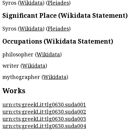
Syros (
Wikidata
) (
Pleiades
)
Significant Place (Wikidata Statement)
Syros (
Wikidata
) (
Pleiades
)
Occupations (Wikidata Statement)
philosopher (
Wikidata
)
writer (
Wikidata
)
mythographer (
Wikidata
)
Works
urn:cts:greekLit:tlg0630.suda001
urn:cts:greekLit:tlg0630.suda002
urn:cts:greekLit:tlg0630.suda003
urn:cts:greekLit:tlg0630.suda004