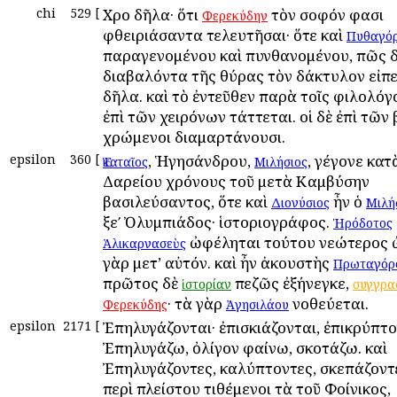
chi
529
[
Χροῒ δῆλα· ὅτι
τὸν σοφόν φασι
Φερεκύδην
φθειριάσαντα τελευτῆσαι· ὅτε καὶ
Πυθαγό
παραγενομένου καὶ πυνθανομένου, πῶς δ
διαβαλόντα τῆς θύρας τὸν δάκτυλον εἰπεῖ
δῆλα. καὶ τὸ ἐντεῦθεν παρὰ τοῖς φιλολόγο
ἐπὶ τῶν χειρόνων τάττεται. οἱ δὲ ἐπὶ τῶν
χρώμενοι διαμαρτάνουσι.
epsilon
360
[
, Ἡγησάνδρου,
, γέγονε κατ
Ἑκαταῖος
Μιλήσιος
Δαρείου χρόνους τοῦ μετὰ Καμβύσην
βασιλεύσαντος, ὅτε καὶ
ἦν ὁ
Διονύσιος
Μιλή
ξεʹ Ὀλυμπιάδος· ἱστοριογράφος.
Ἡρόδοτος
ὠφέληται τούτου νεώτερος ὤ
Ἁλικαρνασεὺς
γὰρ μετ’ αὐτόν. καὶ ἦν ἀκουστὴς
Πρωταγόρ
πρῶτος δὲ
πεζῶς ἐξήνεγκε,
ἱστορίαν
συγγρ
· τὰ γὰρ
νοθεύεται.
Φερεκύδης
Ἀγησιλάου
epsilon
2171
[
Ἐπηλυγάζονται· ἐπισκιάζονται, ἐπικρύπτο
Ἐπηλυγάζω, ὀλίγον φαίνω, σκοτάζω. καὶ
Ἐπηλυγάζοντες, καλύπτοντες, σκεπάζοντες
περὶ πλείστου τιθέμενοι τὰ τοῦ Φοίνικος,