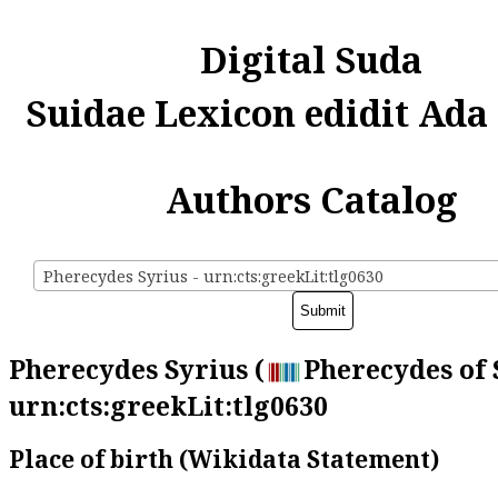
Digital Suda
Suidae Lexicon edidit Ada
Authors Catalog
Pherecydes Syrius - urn:cts:greekLit:tlg0630
Pherecydes Syrius (
Pherecydes of 
urn:cts:greekLit:tlg0630
Place of birth (Wikidata Statement)