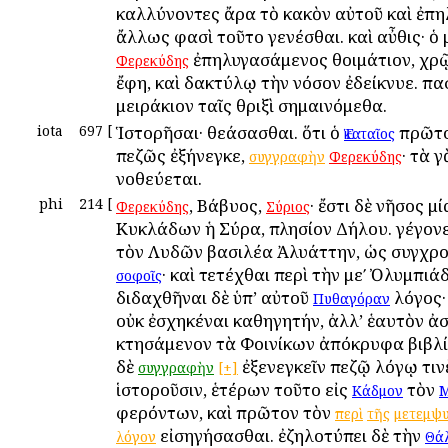
καλλύνοντες ἄρα τὸ κακὸν αὐτοῦ καὶ ἐπη
ἄλλως φασὶ τοῦτο γενέσθαι. καὶ αὖθις· ὁ 
ἐπηλυγασάμενος θοιμάτιον, χρῷ
Φερεκύδης
ἔφη, καὶ δακτύλῳ τὴν νόσον ἐδείκνυε. πα
μειράκιον ταῖς θριξὶ σημαινόμεθα.
iota
697
[
Ἱστορῆσαι· θεάσασθαι. ὅτι ὁ
πρῶτ
Ἑκαταῖος
πεζῶς ἐξήνεγκε,
· τὰ 
συγγραφὴν
Φερεκύδης
νοθεύεται.
phi
214
[
, Βάβυος,
· ἔστι δὲ νῆσος μ
Φερεκύδης
Σύριος
Κυκλάδων ἡ Σύρα, πλησίον Δήλου. γέγονε
τὸν Λυδῶν βασιλέα Ἀλυάττην, ὡς συγχρο
· καὶ τετέχθαι περὶ τὴν μεʹ Ὀλυμπιά
σοφοῖς
διδαχθῆναι δὲ ὑπ’ αὐτοῦ
λόγος·
Πυθαγόραν
οὐκ ἐσχηκέναι καθηγητήν, ἀλλ’ ἑαυτὸν ἀσ
κτησάμενον τὰ Φοινίκων ἀπόκρυφα βιβλ
δὲ
ἐξενεγκεῖν πεζῷ λόγῳ τιν
συγγραφὴν
[+]
ἱστοροῦσιν, ἑτέρων τοῦτο εἰς
τὸν
Κάδμον
Μ
φερόντων, καὶ πρῶτον τὸν
περὶ
τῆς
μετεμψ
εἰσηγήσασθαι. ἐζηλοτύπει δὲ τὴν
λόγον
Θά