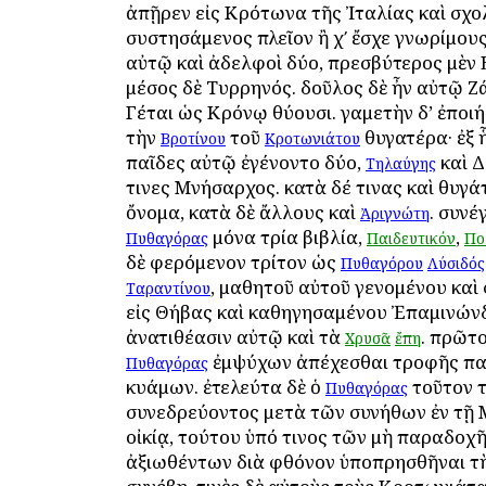
ἀπῇρεν εἰς Κρότωνα τῆς Ἰταλίας καὶ σχο
συστησάμενος πλεῖον ἢ χʹ ἔσχε γνωρίμους
αὐτῷ καὶ ἀδελφοὶ δύο, πρεσβύτερος μὲν 
μέσος δὲ Τυρρηνός. δοῦλος δὲ ἦν αὐτῷ Ζ
Γέται ὡς Κρόνῳ θύουσι. γαμετὴν δ’ ἐποι
τὴν
τοῦ
θυγατέρα· ἐξ ἧ
Βροτίνου
Κροτωνιάτου
παῖδες αὐτῷ ἐγένοντο δύο,
καὶ 
Τηλαύγης
τινες Μνήσαρχος. κατὰ δέ τινας καὶ θυγά
ὄνομα, κατὰ δὲ ἄλλους καὶ
. συνέ
Ἀριγνώτη
μόνα τρία βιβλία,
,
Πυθαγόρας
Παιδευτικόν
Πο
δὲ φερόμενον τρίτον ὡς
Πυθαγόρου
Λύσιδός
, μαθητοῦ αὐτοῦ γενομένου καὶ
Ταραντίνου
εἰς Θήβας καὶ καθηγησαμένου Ἐπαμινώνδα
ἀνατιθέασιν αὐτῷ καὶ τὰ
. πρῶτο
Χρυσᾶ
ἔπη
ἐμψύχων ἀπέχεσθαι τροφῆς πα
Πυθαγόρας
κυάμων. ἐτελεύτα δὲ ὁ
τοῦτον τ
Πυθαγόρας
συνεδρεύοντος μετὰ τῶν συνήθων ἐν τῇ
οἰκίᾳ, τούτου ὑπό τινος τῶν μὴ παραδοχ
ἀξιωθέντων διὰ φθόνον ὑποπρησθῆναι τὴ