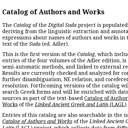
Catalog of Authors and Works
The
Catalog
of the
Digital Suda
project is populated
deriving from the linguistic extraction and annota
expressions about names of authors and works in 
text of the
Suda
(ed. Adler).
This is the first version of the
Catalog
, which inclu
entries of the four volumes of the Adler edition, is
semi-automatic methods, and linked to external re
Results are currently checked and analyzed for co
further disambiguation, NE relation, and corefere
resolution. Forthcoming versions of the catalog wil
search Greek forms and will be enriched with dat
sources as part of the text-based
Catalog of Autho
Works
of the
Linked Ancient Greek and Latin
(LAGL)
Entries of this catalog are also searchable in the u
Catalog of Authors and Works
of the
Linked Ancient 
Latin
(LAGL) project, which collects data from diff