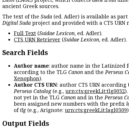
ancient Greek sources.
The text of the
Suda
(ed. Adler) is available as part
Digital Suda
project and provided with a CTS URN r
Full Text
(
Suidae Lexicon
, ed. Adler).
CTS URN Retriever
(
Suidae Lexicon
, ed. Adler).
Search Fields
Author name
: author name in the Latinized 
according to the TLG
Canon
and the
Perseus C
Xenophon
).
Author CTS URN
: author CTS URN according 
Perseus Catalog
(e.g.,
urn:cts:greekLit:tlg0032
)
not yet in the TLG
Canon
and in the
Perseus C
been assigned new numbers with the prefix
l
of
tlg
(e.g., Arignote:
urn:cts:greekLit:lagl0309
)
Output Fields