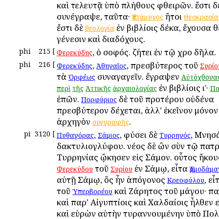
καὶ τελευτᾷ ὑπὸ πλήθους φθειρῶν. ἔστι 
συνέγραψε, ταῦτα·
ἤτοι
Ἑπτάμυχος
Θεοκρασία
ἔστι δὲ
ἐν βιβλίοις δέκα, ἔχουσα 
θεολογία
γένεσιν καὶ διαδόχους.
phi
215
[
, ὁ σοφός. ζήτει ἐν τῷ χροῒ δῆλα.
Φερεκύδης
phi
216
[
,
, πρεσβύτερος τοῦ
Φερεκύδης
Ἀθηναῖος
Συρίο
τὰ
συναγαγεῖν. ἔγραψεν
Ὀρφέως
Αὐτόχθονα
ἐν βιβλίοις ιʹ·
περὶ
τῆς
Ἀττικῆς
ἀρχαιολογίας
Πα
ἐπῶν.
δὲ τοῦ προτέρου οὐδένα
Πορφύριος
πρεσβύτερον δέχεται, ἀλλ’ ἐκεῖνον μόνον
ἀρχηγὸν
.
συγγραφῆς
pi
3120
[
,
, φύσει δὲ
, Μνησ
Πυθαγόρας
Σάμιος
Τυρρηνός
δακτυλιογλύφου. νέος δὲ ὢν σὺν τῷ πατρ
Τυρρηνίας ᾤκησεν εἰς Σάμον. οὗτος ἤκο
τοῦ
ἐν Σάμῳ, εἶτα
Φερεκύδου
Συρίου
Ἑρμοδάμα
αὐτῇ Σάμῳ, ὃς ἦν ἀπόγονος
, ε
Κρεοφύλου
τοῦ
καὶ Ζάρητος τοῦ μάγου· πα
Ὑπερβορέου
καὶ παρ’ Αἰγυπτίοις καὶ Χαλδαίοις ἦλθεν 
καὶ εὑρὼν αὐτὴν τυραννουμένην ὑπὸ Πο