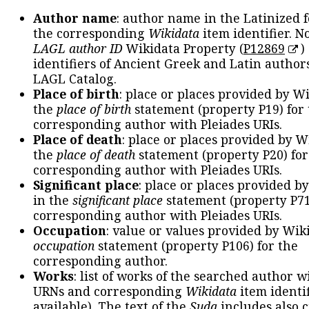
Author name
: author name in the Latinized 
the corresponding
Wikidata
item identifier. N
LAGL author ID
Wikidata Property (
P12869
)
identifiers of Ancient Greek and Latin author
LAGL Catalog.
Place of birth
: place or places provided by W
the
place of birth
statement (property P19) for
corresponding author with Pleiades URIs.
Place of death
: place or places provided by W
the
place of death
statement (property P20) for
corresponding author with Pleiades URIs.
Significant place
: place or places provided b
in the
significant place
statement (property P71
corresponding author with Pleiades URIs.
Occupation
: value or values provided by Wik
occupation
statement (property P106) for the
corresponding author.
Works
: list of works of the searched author 
URNs and corresponding
Wikidata
item identif
available). The text of the
Suda
includes also c