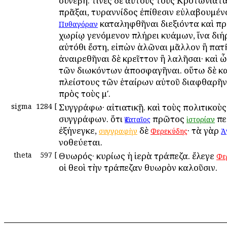
συνέβη. τινὲς δὲ αὐτοὺς τοὺς Κροτωνιάτ
πρᾶξαι, τυραννίδος ἐπίθεσιν εὐλαβουμένο
καταληφθῆναι διεξιόντα καὶ πρό
Πυθαγόραν
χωρίῳ γενόμενον πλήρει κυάμων, ἵνα διή
αὐτόθι ἔστη, εἰπὼν ἁλῶναι μᾶλλον ἢ πατ
ἀναιρεθῆναι δὲ κρεῖττον ἢ λαλῆσαι· καὶ 
τῶν διωκόντων ἀποσφαγῆναι. οὕτω δὲ κα
πλείστους τῶν ἑταίρων αὐτοῦ διαφθαρῆν
πρὸς τοὺς μʹ.
sigma
1284
[
Συγγράφω· αἰτιατικῇ. καὶ τοὺς πολιτικοὺ
συγγράφων. ὅτι
πρῶτος
πε
Ἑκαταῖος
ἱστορίαν
ἐξήνεγκε,
δὲ
· τὰ γὰρ
συγγραφὴν
Φερεκύδης
Ἀ
νοθεύεται.
theta
597
[
Θυωρός· κυρίως ἡ ἱερὰ τράπεζα. ἔλεγε
Φε
οἱ θεοὶ τὴν τράπεζαν θυωρὸν καλοῦσιν.