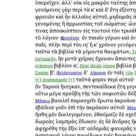
ὑπερεῖχεν. ἀλλ’ οὐκ εἰς μακρὸν ταύτης ἀ
γενόμενος γὰρ περὶ τὰ κʹ καὶ δʹ ἔτη ἐξέστ
φρενῶν καὶ ἦν ἀλλοῖος αὑτοῦ, μηδεμιᾶς
γενομένης ἢ ἀρρωστίας τοῦ σώματος· ὥσ
τινας ἀποσκώπτειν εἰς τουτονὶ τὸν τρισά
τὸ λόγιον·
ὁ ἐν παισὶν γέρων καὶ ἐ
Ἑρμογένης
παῖς. πλὴν περὶ τὸν ιηʹ ἢ κʹ χρόνον γενόμ
ταῦτα τὰ βιβλία τὰ γέμοντα θαυμάτων,
Τ
, ἣν μετὰ χεῖρας ἔχουσιν ἅπαντες
ῥητορικήν
βιβλίον αʹ,
βιβλία β
στάσεων
Περὶ
ἰδεῶν
λόγου
βʹ.
δ’ ὁ
ἐν ταῖς
Συρίας
Φιλόστρατος
Λήμνιος
τῶν
ταῦτά φησιν περὶ αὐτοῦ·
[+]
ἀναγραφαῖς
[+]
ὃν Ταρσοὶ ἤνεγκαν, πεντεκαίδεκα ἔτη γεγ
οὕτω μέγα προὔβη τῆς τῶν σοφιστῶν δόξ
βασιλεῖ παρασχεῖν ἔρωτα ἀκροάσε
Μάρκῳ
ἐβάδισε γοῦν ἐπὶ τὴν ἀκρόασιν αὐτοῦ ὁ
Μάρ
ἥσθη μὲν διαλεγομένου, ἐθαύμαζε δὲ σχε
δωρεὰς λαμπρὰς ἔδωκεν. ἐς δὲ ἄνδρας 
ἀφῃρέθη τὴν ἕξιν ὑπ’ οὐδεμιᾶς φανερᾶς 
ἀστεϊσμοῦ λόγον παρέδωκε τοῖς βασκάνο