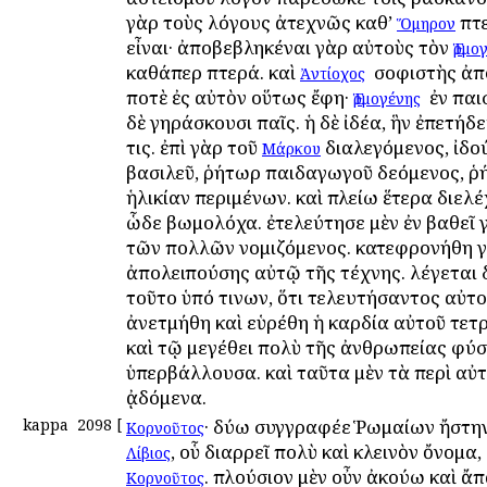
γὰρ τοὺς λόγους ἀτεχνῶς καθ’
πτ
Ὅμηρον
εἶναι· ἀποβεβληκέναι γὰρ αὐτοὺς τὸν
Ἑρμο
καθάπερ πτερά. καὶ
ὁ σοφιστὴς ἀ
Ἀντίοχος
ποτὲ ἐς αὐτὸν οὕτως ἔφη·
ὁ ἐν παι
Ἑρμογένης
δὲ γηράσκουσι παῖς. ἡ δὲ ἰδέα, ἣν ἐπετήδε
τις. ἐπὶ γὰρ τοῦ
διαλεγόμενος, ἰδού
Μάρκου
βασιλεῦ, ῥήτωρ παιδαγωγοῦ δεόμενος, 
ἡλικίαν περιμένων. καὶ πλείω ἕτερα διελέ
ὧδε βωμολόχα. ἐτελεύτησε μὲν ἐν βαθεῖ γ
τῶν πολλῶν νομιζόμενος. κατεφρονήθη γ
ἀπολειπούσης αὐτῷ τῆς τέχνης. λέγεται δ
τοῦτο ὑπό τινων, ὅτι τελευτήσαντος αὐτο
ἀνετμήθη καὶ εὑρέθη ἡ καρδία αὐτοῦ τετ
καὶ τῷ μεγέθει πολὺ τῆς ἀνθρωπείας φύ
ὑπερβάλλουσα. καὶ ταῦτα μὲν τὰ περὶ αὐ
ᾀδόμενα.
kappa
2098
[
· δύω συγγραφέε Ῥωμαίων ἤστη
Κορνοῦτος
, οὗ διαρρεῖ πολὺ καὶ κλεινὸν ὄνομα,
Λίβιος
. πλούσιον μὲν οὖν ἀκούω καὶ ἄ
Κορνοῦτος