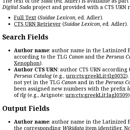
The text of the
Suda
(ed. Adler) is available as part
Digital Suda
project and provided with a CTS URN r
Full Text
(
Suidae Lexicon
, ed. Adler).
CTS URN Retriever
(
Suidae Lexicon
, ed. Adler).
Search Fields
Author name
: author name in the Latinized 
according to the TLG
Canon
and the
Perseus C
Xenophon
).
Author CTS URN
: author CTS URN according 
Perseus Catalog
(e.g.,
urn:cts:greekLit:tlg0032
)
not yet in the TLG
Canon
and in the
Perseus C
been assigned new numbers with the prefix
l
of
tlg
(e.g., Arignote:
urn:cts:greekLit:lagl0309
)
Output Fields
Author name
: author name in the Latinized 
the corresponding
Wikidata
item identifier. N