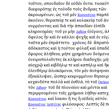
τοῦτον, σπουδαῖον δὲ οὐδὲν ὄντα. τοσαύτ
διαφορότης ἐς τούσδε τοὺς ἄνδρας τῶν
ἀκροωμένων, ὡς τοῦ μὲν
παμπλ
Κορνούτου
ἀκούειν, θεραπείᾳ τε καὶ κολακείᾳ τοῦ ἀ
συρρέοντας καὶ διὰ τὴν ἀπαιδίαν ἐλπίδι
κληρονομίας· τοῦ γε μὴν
ὀλίγους, ἀ
Λιβίου
ὄφελος ἦν καὶ ἐν κάλλει ψυχῆς καὶ ἐν εὐγ
ταῦτα μὲν ἐπράττετο. ὁ χρόνος δὲ ὁ ἄπρατό
ἀδέκαστος καὶ ἡ τούτου φύλαξ καὶ ὀπαδὸ
ἔφορος ἀλήθεια, μήτε χρημάτων δεόμενοι
ὀνειροπολοῦντες ἐκ κλήρου διαδοχήν, μή
αἰσχρῷ καὶ κιβδήλῳ τε καὶ καπήλῳ καὶ ἥ
ἐλευθέρῳ ἁλισκόμενοι, τὸν μὲν ἀνέφηναν
ἐξεκάλυψαν, ὥσπερ κεκρυμμένον θησαυρ
κεχανδότα πολλὰ καὶ ἐσθλά, τὸ τοῦ
Ὁμήρο
τὸν
· τοῦ δὲ πλουσίου καὶ μέντοι καὶ
Λίβιον
περιρρεομένου τοῖς χρήμασι λήθην κατε
. καὶ ἴσασιν ἤ τις ἢ οὐδεὶς αὐτόν. 
Κορνούτου
φιλόσοφος· Λεπτὶς δὲ π
Κορνοῦτος
Λεπτίτης