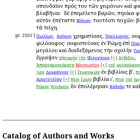
σπουδαῖον πρός του τῶν χειρόνων καὶ 
βλαβῆναι· ὁ δὲ ἐπεμέλετο βαρῶν, ὁπηνίκα 
αὐτὸν ἐπέταττε
. τουτέστι τειχῶν· 
Νέρων
τὰ τείχη.
pi
2165
[
, ὁ
χρηματίσας,
, σο
Πωλίων
Ἀσίνιος
Τραλλιανός
φιλόσοφος· σοφιστεύσας ἐν Ῥώμῃ ἐπὶ
Πομ
μεγάλου καὶ διαδεξάμενος τὴν σχολὴν
Τι
ἔγραψεν
,
ἐπιτομὴν
τῆς
Φιλοχόρου
[+]
Ἀτθίδος
Ἀπομνημονεύματα
Μουσωνίου
[+]
τοῦ
φιλοσόφου
ἐν βιβλίοις βʹ,
τῶν
Διοφάνους
[+]
Γεωργικῶν
π
βιβλία ιʹ,
Ἀριστοτέλην
[+]
περὶ
ζῴων
περὶ
τοῦ
ἐμ
, ὃν ἐπολέμησαν
τε κα
Ῥώμης
πολέμου
Καῖσάρ
Catalog of Authors and Works