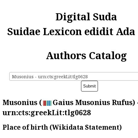
Digital Suda
Suidae Lexicon edidit Ada
Authors Catalog
Musonius - urn:cts:greekLit:tlg0628
Musonius (
Gaius Musonius Rufus) 
urn:cts:greekLit:tlg0628
Place of birth (Wikidata Statement)