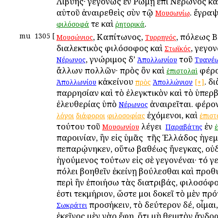
Λιβύης· γεγονὼς ἐν Ῥώμῃ ἐπὶ Νέρωνος κα
αὐτοῦ ἀναιρεθεὶς σὺν τῷ
. ἔγρα
Μουσωνίῳ
τε καὶ
.
φιλόσοφά
ῥητορικά
mu
1305
[
, Καπίτωνος,
, πόλεως Β
Μουσώνιος
Τυρρηνός
διαλεκτικὸς φιλόσοφος καὶ
, γεγο
Στωϊκός
, γνώριμος δ’
τοῦ
Νέρωνος
Ἀπολλωνίου
Τυανέ
ἄλλων πολλῶν· πρὸς ὃν καὶ
φέρο
ἐπιστολαὶ
κἀκείνου
. δ
Ἀπολλωνίου
πρὸς
Ἀπολλώνιον
[+]
παρρησίαν καὶ τὸ ἐλεγκτικὸν καὶ τὸ ὑπερ
ἐλευθερίας ὑπὸ
ἀναιρεῖται. φέρο
Νέρωνος
ἐχόμενοι, καὶ
λόγοι
διάφοροι
φιλοσοφίας
ἐπιστ
τούτου τοῦ
λέγει ὁ
ἐν
Μουσωνίου
Παραβάτης
παροινίαν, ἣν εἰς ὑμᾶς ὁ τῆς Ἑλλάδος ἡγε
πεπαρῴνηκεν, οὕτω βαθέως ἤνεγκας, οὐ
ἡγούμενος τούτων εἰς σὲ γεγονέναι· τό γε
πόλει βοηθεῖν ἐκείνῃ βούλεσθαι καὶ προθ
περὶ ἣν ἐποιήσω τὰς διατριβάς, φιλοσόφ
ἐστι τεκμήριον, ὥστε μοι δοκεῖ τὸ μὲν πρ
προσήκειν, τὸ δεύτερον δέ, οἶμαι
Σωκράτει
ἐκεῖνος μὲν γὰρ ἔφη, ὅτι μὴ θεμιτὸν ἄνδρ