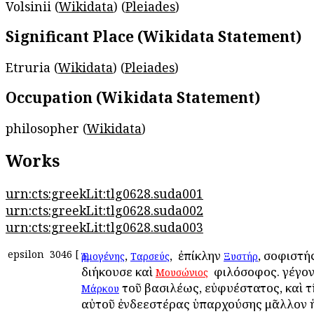
Volsinii (
Wikidata
) (
Pleiades
)
Significant Place (Wikidata Statement)
Etruria (
Wikidata
) (
Pleiades
)
Occupation (Wikidata Statement)
philosopher (
Wikidata
)
Works
urn:cts:greekLit:tlg0628.suda001
urn:cts:greekLit:tlg0628.suda002
urn:cts:greekLit:tlg0628.suda003
epsilon
3046
[
,
, ὁ ἐπίκλην
, σοφιστής
Ἑρμογένης
Ταρσεύς
Ξυστήρ
διήκουσε καὶ
ὁ φιλόσοφος. γέγον
Μουσώνιος
τοῦ βασιλέως, εὐφυέστατος, καὶ τ
Μάρκου
αὐτοῦ ἐνδεεστέρας ὑπαρχούσης μᾶλλον 