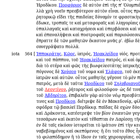
Ἡροδίκου.
Πορφύριος
δὲ αὐτὸν ἐπὶ τῆς πʹ Ὀλυμπιά
ἀλλὰ χρὴ νοεῖν πρεσβύτερον αὐτὸν εἶναι. οὗτος π
ῥητορικῷ εἴδει τῆς παιδείας δύναμίν τε φραστικὴ
ἔδωκε, τροπαῖς τε καὶ μεταφοραῖς καὶ ἀλληγορίαις 
ὑπαλλαγαῖς καὶ καταχρήσεσι καὶ ὑπερβάσεσι καὶ ἀ
καὶ ἐπαναλήψεσι καὶ ἀποστροφαῖς καὶ παρισώσεσι
ἔπραττε δὲ τῶν μαθητῶν ἕκαστον μνᾶς ρʹ. ἐβίω δὲ 
συνεγράψατο πολλά.
iota
564
[
Ἱπποκράτης
,
Κῷος
, ἰατρός,
Ἡρακλείδου
υἱός. προ
καὶ τοῦ πάππου, τοῦ
Ἡρακλείδου
πατρός, εἰ καὶ ὁ
διὰ τὸ ἀστέρα καὶ φῶς τῆς βιωφελεστάτης ἰατρικῆς
ἀπόγονος δὲ
Χρύσου
τοὔ νομα καὶ
Ἐλάφου
, τοῦ ἐκ
ἰατρῶν καὶ αὐτῶν. οὗτος μαθητὴς γέγονε τὸ μὲν 
πατρός, μετὰ δὲ ταῦτα
Ἡροδίκου
τοῦ
Σηλυβριανο
τοῦ
Λεοντίνου
, ῥήτορος καὶ φιλοσόφου· ὡς δέ τιν
τοῦ
Ἀβδηρίτου
, ἐπιβαλεῖν γὰρ αὐτὸν νέῳ πρεσβύτ
τινες καὶ
Προδίκου
. διέτριψε δὲ ἐν Μακεδονίᾳ, φί
σφόδρα τῷ βασιλεῖ Περδίκκᾳ. παῖδας δὲ σχὼν δύ
καὶ Δράκοντα, κατέστρεψε τὸν βίον ἐνιαυτῶν γε
τεσσάρων καὶ ἑκατὸν καὶ τέθαπται ἐν Λαρίσσῃ τῆ
ἐν δὲ ταῖς εἰκόσιν ἱστορεῖται τὸ ἱμάτιον ἐπὶ τὴν 
ἀναβεβλημένος καὶ σκεπόμενος· ἢ ὅτι τοῦτο ἔθος ἦ
τὸ φιλαπόδημον ἢ τὸ ἴδιον ἐν ταῖς χειρουργίαις. 