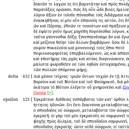
δίαιτάν τε λαχὼν ἐς ὅτι βαρυτάτην καὶ πρὸς πολέμο
παρατάξεις ὁρῶσαν, πῶς δὴ οὖν ὧδε βιοὺς ἔμελλε 
λόγου ἄξιον ἐν τοῖσδε ἀπόνασθαι τοῖς διδάγμασι κα
ἐνασκηθῆναι; εἰ μὲν οὖν ἐπαινοίη τις αὐτόν, ὅτι δ
ὢν καὶ Πέρσης, ἐθνῶν τε τοσούτων καὶ πράξεων 
δὲ ἐφίετο γοῦν ὅμως ἀμηγέπη ἀπογεύεσθαι λόγων, κ
ταῦτα γάννυσθαι δόξῃ· ξυνεπαινέσαιμι ἂν καὶ ἔγ
καὶ μείζονα θείην τῶν ἄλλων βαρβάρων. ὅσοι δὲ 
σοφὸν ἀποκαλοῦσι καὶ μονονουχὶ τοὺς ὅποι ποτὲ
πεφιλοσοφηκότας ὑπερβαλλόμενον, ὡς καὶ ἁπάση
καὶ ἐπιστήμης τὰς ἀρχὰς καὶ αἰτίας διαγινώσκειν, ἐ
μάλιστα φωραθεῖεν οὐ τῶν ἀληθῶν ἐστοχασμένοι, 
τῶν πολλῶν ἑπόμενοι φήμῃ.
delta
652
[
Διὰ μέσου τείχους· τριῶν ὄντων τειχῶν ἐν τῇ Ἀττι
Βορείου καὶ τοῦ Νοτίου καὶ τοῦ Φαληρικοῦ, διὰ μ
ἑκάτερα τὸ Νότιον ἐλέγετο· οὗ μνημονεύει καὶ
Πλ
Γοργία
[+]
.
epsilon
123
[
Ἐγκράτεια· διάθεσις ἀνυπέρβατος τῶν κατ’ ὀρθὸν λ
ἀήττητος ἡδονῶν. ὅτι ἔστι δεικνύναι μεταλαβόντας
ὁ σπουδαῖος οὐ σώφρων, μεταλαβόντα τὸν σώφρο
ἐγκρατῆ· εἰ γὰρ τοῦ μὲν ἐγκρατοῦς οὐ συμφωνεῖ τ
ψυχῆς πρὸς ἄλληλα, τοῦ δὲ σπουδαίου συμφωνεῖ, 
σπουδαῖος ἐγκρατής· ὥστε οὐδὲ σώφρων, εἰ ταὐτὸ