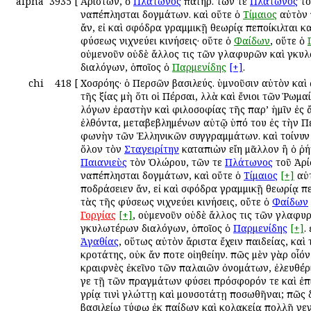
alpha
3935
[
Ἀρίστων, ὁ
Πλάτωνος
πατήρ. τῶν τε
Πλάτωνος
το
ἀναπέπλησται δογμάτων. καὶ οὕτε ὁ
Τίμαιος
αὐτὸν 
ἄν, εἰ καὶ σφόδρα γραμμικῇ θεωρίᾳ πεποίκιλται κα
φύσεως ἀνιχνεύει κινήσεις· οὕτε ὁ
Φαίδων
, οὕτε ὁ
οὐμενοῦν οὐδὲ ἄλλος τις τῶν γλαφυρῶν καὶ ἀγκυ
διαλόγων, ὁποῖος ὁ
Παρμενίδης
[+]
.
chi
418
[
Χοσρόης· ὁ Περσῶν βασιλεύς. ὑμνοῦσιν αὐτὸν καὶ
τῆς ἀξίας μὴ ὅτι οἱ Πέρσαι, ἀλλὰ καὶ ἔνιοι τῶν Ῥωμα
λόγων ἐραστὴν καὶ φιλοσοφίας τῆς παρ’ ἡμῖν ἐς 
ἐλθόντα, μεταβεβλημένων αὐτῷ ὑπό του ἐς τὴν Π
φωνὴν τῶν Ἑλληνικῶν συγγραμμάτων. καὶ τοίνυν 
ὅλον τὸν
Σταγειρίτην
καταπιὼν εἴη μᾶλλον ἢ ὁ ῥ
Παιανιεὺς
τὸν Ὀλώρου, τῶν τε
Πλάτωνος
τοῦ Ἀρί
ἀναπέπλησται δογμάτων, καὶ οὔτε ὁ
Τίμαιος
[+]
αὐ
ἀποδράσειεν ἄν, εἰ καὶ σφόδρα γραμμικῇ θεωρίᾳ πε
τὰς τῆς φύσεως ἀνιχνεύει κινήσεις, οὔτε ὁ
Φαίδων
Γοργίας
[+]
, οὐμενοῦν οὐδὲ ἄλλος τις τῶν γλαφυ
ἀγκυλωτέρων διαλόγων, ὁποῖος ὁ
Παρμενίδης
[+]
.
Ἀγαθίας
, οὕτως αὐτὸν ἄριστα ἔχειν παιδείας, καὶ
ἀκροτάτης, οὐκ ἄν ποτε οἰηθείην. πῶς μὲν γὰρ οἷόν
ἀκραιφνὲς ἐκεῖνο τῶν παλαιῶν ὀνομάτων, ἐλευθέρ
γε τῇ τῶν πραγμάτων φύσει πρόσφορόν τε καὶ ἐπ
ἀγρίᾳ τινὶ γλώττῃ καὶ ἀμουσοτάτῃ ἀποσωθῆναι; πῶς 
βασιλείῳ τύφῳ ἐκ παίδων καὶ κολακείᾳ πολλῇ γε