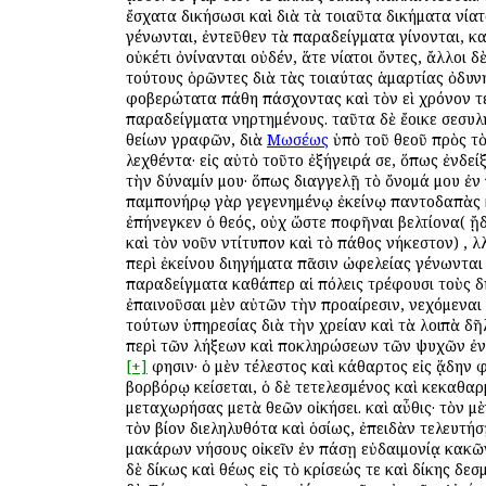
ἔσχατα ἀδικήσωσι καὶ διὰ τὰ τοιαῦτα ἀδικήματα ἀνί
γένωνται, ἐντεῦθεν τὰ παραδείγματα γίνονται, κα
οὐκέτι ὀνίνανται οὐδέν, ἅτε ἀνίατοι ὄντες, ἄλλοι δ
τούτους ὁρῶντες διὰ τὰς τοιαύτας ἁμαρτίας ὀδυν
φοβερώτατα πάθη πάσχοντας καὶ τὸν ἀεὶ χρόνον ἀ
παραδείγματα ἀνηρτημένους. ταῦτα δὲ ἔοικε σεσυλ
θείων γραφῶν, διὰ
Μωσέως
ὑπὸ τοῦ θεοῦ πρὸς 
λεχθέντα· εἰς αὐτὸ τοῦτο ἐξήγειρά σε, ὅπως ἐνδεί
τὴν δύναμίν μου· ὅπως διαγγελῇ τὸ ὄνομά μου ἐν
παμπονήρῳ γὰρ γεγενημένῳ ἐκείνῳ παντοδαπὰς 
ἐπήνεγκεν ὁ θεός, οὐχ ὥστε ἀποφῆναι βελτίονα( ᾔ
καὶ τὸν νοῦν ἀντίτυπον καὶ τὸ πάθος ἀνήκεστον) , ἀ
περὶ ἐκείνου διηγήματα πᾶσιν ὠφελείας γένωνται
παραδείγματα καθάπερ αἱ πόλεις τρέφουσι τοὺς δ
ἐπαινοῦσαι μὲν αὐτῶν τὴν προαίρεσιν, ἀνεχόμεναι
τούτων ὑπηρεσίας διὰ τὴν χρείαν καὶ τὰ λοιπὰ δῆ
περὶ τῶν λήξεων καὶ ἀποκληρώσεων τῶν ψυχῶν ἐ
[+]
φησιν· ὁ μὲν ἀτέλεστος καὶ ἀκάθαρτος εἰς ᾅδην ἀ
βορβόρῳ κείσεται, ὁ δὲ τετελεσμένος καὶ κεκαθαρ
μεταχωρήσας μετὰ θεῶν οἰκήσει. καὶ αὖθις· τὸν μ
τὸν βίον διεληλυθότα καὶ ὁσίως, ἐπειδὰν τελευτήσῃ
μακάρων νήσους οἰκεῖν ἐν πάσῃ εὐδαιμονίᾳ κακῶν
δὲ ἀδίκως καὶ ἀθέως εἰς τὸ κρίσεώς τε καὶ δίκης δε