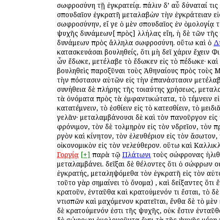
σωφροσύνη τῇ ἐγκρατείᾳ. πάλιν δ’ αὖ δύναταί τις
σπουδαῖον ἐγκρατῆ μεταλαβὼν τὴν ἐγκράτειαν εἰ
σωφροσύνην, εἴ γε ὁ μὲν σπουδαῖος ἐν ὁμολογίᾳ 
ψυχῆς δυνάμεων[ πρὸς] ἀλλήλας εἴη, ἡ δὲ τῶν τῆ
δυνάμεων πρὸς ἄλληλα σωφροσύνη. οὕτω καὶ ὁ
Δ
κατασκευάσαι βουληθείς, ὅτι μὴ δεῖ χάριν ἔχειν Φ
ὧν ἔδωκε, μετέλαβε τὸ ἔδωκεν εἰς τὸ ἀπέδωκε· καὶ
βουληθεὶς παροξῦναι τοὺς Ἀθηναίους πρὸς τοὺς Μ
τὴν ἀπόστασιν αὐτῶν εἰς τὴν ἐπανάστασιν μετέλαβ
συνήθεια δὲ πλήρης τῆς τοιαύτης χρήσεως, μεταλα
τὰ ὀνόματα πρὸς τὰ ἐμφαντικώτατα, τὸ τέμνειν εἰ
κατατέμνειν, τὸ ἐσθίειν εἰς τὸ κατεσθίειν, τὸ μειδιᾶ
γελᾶν· μεταλαμβάνουσι δὲ καὶ τὸν πανοῦργον εἰς
φρόνιμον, τὸν δὲ τολμηρὸν εἰς τὸν ἀνδρεῖον, τὸν π
ἀργὸν καὶ ἀκίνητον, τὸν ἐλευθέριον εἰς τὸν ἄσωτον,
οἰκονομικὸν εἰς τὸν ἀνελεύθερον. οὕτω καὶ Καλλικ
Γοργίᾳ
[+]
παρὰ τῷ
Πλάτωνι
τοὺς σώφρονας ἠλιθ
μεταλαμβάνει. δεῖξαι δὲ θέλοντες ὅτι ὁ σώφρων ο
ἐγκρατής, μεταληψόμεθα τὸν ἐγκρατῆ εἰς τὸν αὐ
τοῦτο γὰρ σημαίνει τὸ ὄνομα) , καὶ δείξαντες ὅτι 
κρατοῦν, ἐνταῦθα καὶ κρατούμενόν τι ἔσται, τὸ δ
ἀντισπῶν καὶ μαχόμενον κρατεῖται, ἔνθα δὲ τὸ μὲν
δὲ κρατούμενόν ἐστι τῆς ψυχῆς, οὐκ ἔστιν ἐνταῦθ
δὲ σώφρων ὁμολογοῦντα ἔχει τὰ τῆς ψυχῆς μέρη 