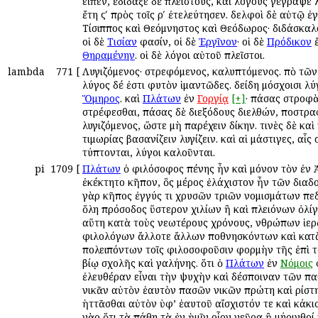
εἶπεν, ἐδίδαξε δὲ πλείστους, καὶ λόγους γέγραψε λ
ἔτη ϛʹ πρὸς τοῖς ρʹ ἐτελεύτησεν. ἀδελφοὶ δὲ αὐτῷ ἐ
Τίσιππος καὶ Θεόμνηστος καὶ Θεόδωρος· διδάσκαλ
οἱ δὲ
Τισίαν
φασίν, οἱ δὲ
Ἐργῖνον
· οἱ δὲ
Πρόδικον
ἔ
Θηραμένην
. οἱ δὲ λόγοι αὐτοῦ πλεῖστοι.
lambda
771
[
Λυγιζόμενος· στρεφόμενος, καλυπτόμενος. ἀπὸ τῶν
λύγος δέ ἐστι φυτὸν ἱμαντῶδες. δείδη μόσχοισι λύγ
Ὅμηρος
. καὶ
Πλάτων
ἐν
Γοργίᾳ
[+]
· πάσας στροφ
στρέφεσθαι, πάσας δὲ διεξόδους διελθών, ἀποστρ
λυγιζόμενος, ὥστε μὴ παρέχειν δίκην. τινὲς δὲ καὶ
τιμωρίας βασανίζειν λυγίζειν. καὶ αἱ μάστιγες, αἷς ο
τύπτονται, λύγοι καλοῦνται.
pi
1709
[
Πλάτων
ὁ φιλόσοφος πένης ἦν καὶ μόνον τὸν ἐν 
ἐκέκτητο κῆπον, ὃς μέρος ἐλάχιστον ἦν τῶν διαδο
γὰρ κῆπος ἐγγύς τι χρυσῶν τριῶν νομισμάτων ἀπεδ
ὅλη πρόσοδος ὕστερον χιλίων ἢ καὶ πλειόνων ὀλίγ
αὕτη κατὰ τοὺς νεωτέρους χρόνους, ἀνθρώπων ἱερ
φιλολόγων ἄλλοτε ἄλλων ἀποθνησκόντων καὶ κατ
ἀπολειπόντων τοῖς φιλοσοφοῦσιν ἀφορμὴν τῆς ἐπὶ
βίῳ σχολῆς καὶ γαλήνης. ὅτι ὁ
Πλάτων
ἐν
Νόμοις
ἐλευθέραν εἶναι τὴν ψυχὴν καὶ δέσποιναν τῶν πα
νικᾶν αὐτὸν ἑαυτὸν πασῶν νικῶν πρώτη καὶ ἀρίστη
ἡττᾶσθαι αὐτὸν ὑφ’ ἑαυτοῦ αἴσχιστόν τε καὶ κάκισ
γὰρ ὅτι τὰ πάθη τὰ ἐν ἡμῖν οἷον νεῦρα ἢ μήρινθοί 