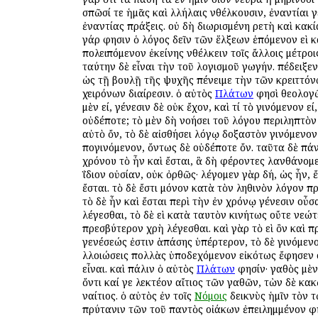
σπῶσί τε ἡμᾶς καὶ ἀλλήλαις ἀνθέλκουσιν, ἐναντίαι γ
ἐναντίας πράξεις. οὐ δὴ διωρισμένη ἀρετὴ καὶ κακία
γάρ φησιν ὁ λόγος δεῖν τῶν ἕλξεων ἑπόμενον ἀεὶ 
ἀπολειπόμενον ἐκείνης ἀνθέλκειν τοῖς ἄλλοις μέτρο
ταύτην δὲ εἶναι τὴν τοῦ λογισμοῦ ἀγωγήν. ἀπέδειξε
ὡς τῇ βουλῇ τῆς ψυχῆς ἀπένειμε τὴν τῶν κρειττόν
χειρόνων διαίρεσιν. ὁ αὐτὸς
Πλάτων
φησὶ θεολογῶ
μὲν ἀεί, γένεσιν δὲ οὐκ ἔχον, καὶ τί τὸ γινόμενον ἀεί
οὐδέποτε; τὸ μὲν δὴ νοήσει τοῦ λόγου περιληπτὸν 
αὐτὸ ὄν, τὸ δὲ αἰσθήσει ἀλόγῳ δοξαστὸν γινόμενον
ἀπογινόμενον, ὄντως δὲ οὐδέποτε ὄν. ταῦτα δὲ πά
χρόνου τὸ ἦν καὶ ἔσται, ἃ δὴ φέροντες λανθάνομε
ἀΐδιον οὐσίαν, οὐκ ὀρθῶς· λέγομεν γὰρ δή, ὡς ἦν, ἔ
ἔσται. τὸ δὲ ἔστι μόνον κατὰ τὸν ἀληθινὸν λόγον π
τὸ δὲ ἦν καὶ ἔσται περὶ τὴν ἐν χρόνῳ γένεσιν οὖσ
λέγεσθαι, τὸ δὲ ἀεὶ κατὰ ταυτὸν ἀκινήτως οὔτε νεώ
πρεσβύτερον χρὴ λέγεσθαι. καὶ γὰρ τὸ ἀεὶ ὂν καὶ π
γενέσεώς ἐστιν ἁπάσης ὑπέρτερον, τὸ δὲ γινόμενο
ἀλλοιώσεις πολλὰς ὑποδεχόμενον εἰκότως ἔφησεν
εἶναι. καὶ πάλιν ὁ αὐτὸς
Πλάτων
φησίν· ἀγαθὸς μὲν
ὄντι καί γε λεκτέον αἴτιος τῶν ἀγαθῶν, τὼν δὲ κ
ἀναίτιος. ὁ αὐτὸς ἐν τοῖς
Νόμοις
δεικνὺς ἡμῖν τὸν 
πρύτανιν τῶν τοῦ παντὸς οἰάκων ἐπειλημμένον φη