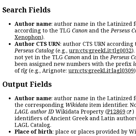
Search Fields
Author name
: author name in the Latinized 
according to the TLG
Canon
and the
Perseus C
Xenophon
).
Author CTS URN
: author CTS URN according 
Perseus Catalog
(e.g.,
urn:cts:greekLit:tlg0032
)
not yet in the TLG
Canon
and in the
Perseus C
been assigned new numbers with the prefix
l
of
tlg
(e.g., Arignote:
urn:cts:greekLit:lagl0309
)
Output Fields
Author name
: author name in the Latinized 
the corresponding
Wikidata
item identifier. N
LAGL author ID
Wikidata Property (
P12869
)
identifiers of Ancient Greek and Latin author
LAGL Catalog.
Place of birth
: place or places provided by W