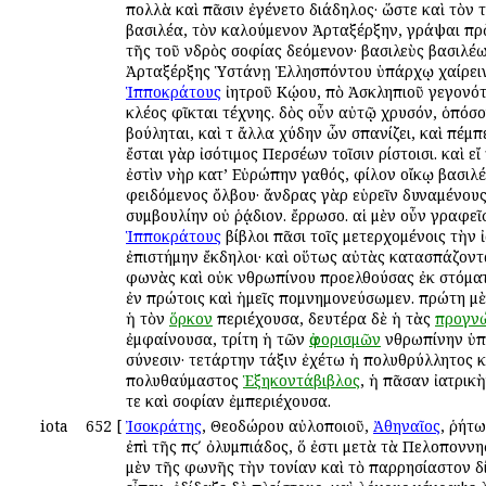
πολλὰ καὶ πᾶσιν ἐγένετο διάδηλος· ὥστε καὶ τὸν
βασιλέα, τὸν καλούμενον Ἀρταξέρξην, γράψαι πρ
τῆς τοῦ ἀνδρὸς σοφίας δεόμενον· βασιλεὺς βασιλέ
Ἀρταξέρξης Ὑστάνῃ Ἑλλησπόντου ὑπάρχῳ χαίρειν
Ἱπποκράτους
ἰητροῦ Κῴου, ἀπὸ Ἀσκληπιοῦ γεγονότ
κλέος ἀφῖκται τέχνης. δὸς οὖν αὐτῷ χρυσόν, ὁπόσ
βούληται, καὶ τ ἄλλα χύδην ὧν σπανίζει, καὶ πέμπ
ἔσται γὰρ ἰσότιμος Περσέων τοῖσιν ἀρίστοισι. καὶ εἴ
ἐστὶν ἀνὴρ κατ’ Εὐρώπην ἀγαθός, φίλον οἴκῳ βασιλ
φειδόμενος ὄλβου· ἄνδρας γὰρ εὑρεῖν δυναμένους
συμβουλίην οὐ ῥᾴδιον. ἔρρωσο. αἱ μὲν οὖν γραφεῖ
Ἱπποκράτους
βίβλοι πᾶσι τοῖς μετερχομένοις τὴν 
ἐπιστήμην ἔκδηλοι· καὶ οὕτως αὐτὰς κατασπάζοντ
φωνὰς καὶ οὐκ ἀνθρωπίνου προελθούσας ἐκ στόμα
ἐν πρώτοις καὶ ἡμεῖς ἀπομνημονεύσωμεν. πρώτη μὲ
ἡ τὸν
ὅρκον
περιέχουσα, δευτέρα δὲ ἡ τὰς
προγνώ
ἐμφαίνουσα, τρίτη ἡ τῶν
ἀφορισμῶν
ἀνθρωπίνην ὑ
σύνεσιν· τετάρτην τάξιν ἐχέτω ἡ πολυθρύλλητος κ
πολυθαύμαστος
Ἑξηκοντάβιβλος
, ἡ πᾶσαν ἰατρικ
τε καὶ σοφίαν ἐμπεριέχουσα.
iota
652
[
Ἰσοκράτης
, Θεοδώρου αὐλοποιοῦ,
Ἀθηναῖος
, ῥήτ
ἐπὶ τῆς πϛʹ ὀλυμπιάδος, ὅ ἐστι μετὰ τὰ Πελοποννη
μὲν τῆς φωνῆς τὴν ἀτονίαν καὶ τὸ ἀπαρρησίαστον δ