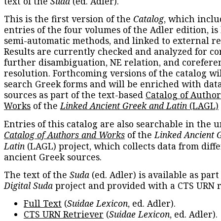
text of the
Suda
(ed. Adler).
This is the first version of the
Catalog
, which inclu
entries of the four volumes of the Adler edition, is
semi-automatic methods, and linked to external re
Results are currently checked and analyzed for co
further disambiguation, NE relation, and corefere
resolution. Forthcoming versions of the catalog wil
search Greek forms and will be enriched with dat
sources as part of the text-based
Catalog of Autho
Works
of the
Linked Ancient Greek and Latin
(LAGL)
Entries of this catalog are also searchable in the u
Catalog of Authors and Works
of the
Linked Ancient 
Latin
(LAGL) project, which collects data from diff
ancient Greek sources.
The text of the
Suda
(ed. Adler) is available as part
Digital Suda
project and provided with a CTS URN r
Full Text
(
Suidae Lexicon
, ed. Adler).
CTS URN Retriever
(
Suidae Lexicon
, ed. Adler).