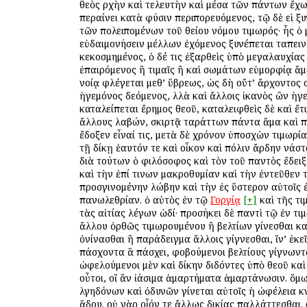
θεὸς ἀρχὴν καὶ τελευτὴν καὶ μέσα τῶν πάντων ἔχ
περαίνει κατὰ φύσιν περιπορευόμενος, τῷ δὲ ἀεὶ ξυ
τῶν ἀπολειπομένων τοῦ θείου νόμου τιμωρός· ἧς ὁ 
εὐδαιμονήσειν μέλλων ἐχόμενος ξυνέπεται ταπειν
κεκοσμημένος, ὁ δέ τις ἐξαρθεὶς ὑπὸ μεγαλαυχίας
ἐπαιρόμενος ἢ τιμαῖς ἢ καὶ σωμάτων εὐμορφίᾳ ἅμ
ἀνοίᾳ φλέγεται μεθ’ ὕβρεως, ὡς δὴ οὔτ’ ἄρχοντος 
ἡγεμόνος δεόμενος, ἀλλὰ καὶ ἄλλοις ἱκανὸς ὢν ἡγε
καταλείπεται ἔρημος θεοῦ, καταλειφθεὶς δὲ καὶ ἔτ
ἄλλους λαβών, σκιρτᾷ ταράττων πάντα ἅμα καὶ πο
ἔδοξεν εἶναί τις, μετὰ δὲ χρόνον ὑποσχὼν τιμωρί
τῇ δίκῃ ἑαυτόν τε καὶ οἶκον καὶ πόλιν ἄρδην ἀνάστ
διὰ τούτων ὁ φιλόσοφος καὶ τὸν τοῦ παντὸς ἔδει
καὶ τὴν ἐπί τινων μακροθυμίαν καὶ τὴν ἐντεῦθεν το
προσγινομένην λώβην καὶ τὴν ἐς ὕστερον αὐτοῖς
πανωλεθρίαν. ὁ αὐτὸς ἐν τῷ
Γοργίᾳ
[+]
καὶ τῆς τι
τὰς αἰτίας λέγων ὡδί· προσήκει δὲ παντὶ τῷ ἐν τιμ
ἄλλου ὀρθῶς τιμωρουμένου ἢ βελτίων γίνεσθαι καί
ὀνίνασθαι ἢ παράδειγμα ἄλλοις γίγνεσθαι, ἵν’ ἐκε
πάσχοντα ἃ πάσχει, φοβούμενοι βελτίους γίγνωνται
ὠφελούμενοι μὲν καὶ δίκην διδόντες ὑπὸ θεοῦ κα
οὗτοι, οἳ ἂν ἰάσιμα ἁμαρτήματα ἁμαρτάνωσιν. ὅμως
ἀλγηδόνων καὶ ὀδυνῶν γίνεται αὐτοῖς ἡ ὠφέλεια κἀ
ᾅδου. οὐ γὰρ οἷόν τε ἄλλως ἀδικίας ἀπαλλάττεσθαι. 