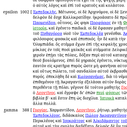
ὁ αὐτὸς λόγος καὶ ἐπὶ τοῦ ἀκρατοῦς καὶ ἀκολάστου.
epsilon
1002
[
Ἐμπεδοκλῆς
, Μέτωνος, οἱ δὲ Ἀρχινόμου, οἱ δὲ Ξεν
ἀδελφὸν δὲ ἔσχε Καλλικρατίδην. ἠκροάσατο δὲ πρ
Παρμενίδου
, οὗτινος, ὥς φησι
Πορφύριος
ἐν τῇ
Φ
ἱστορίᾳ
, καὶ ἐγένετο παιδικά. οἱ δὲ ἔφασαν μαθη
τοῦ
Πυθαγόρου
υἱοῦ τὸν
Ἐμπεδοκλέα
γενέσθαι.
Ἀ
φιλόσοφος φυσικὸς καὶ ἐποποιός. ἦν δὲ κατὰ τὴν 
Ὀλυμπιάδα. ὃς στέμμα ἔχων ἐπὶ τῆς κεφαλῆς χρυ
ἀμύκλας ἐν τοῖς ποσὶ χαλκᾶς καὶ στέμματα Δελφικὰ
χερσὶν ἐπῄει τὰς πόλεις, δόξαν περὶ αὑτοῦ κατασχ
θεοῦ βουλόμενος. ἐπεὶ δὲ γηραιὸς ἐγένετο, νύκτω
ἑαυτὸν εἰς κρατῆρα πυρὸς ὥστε μὴ φανῆναι αὐτο
καὶ οὕτως ἀπώλετο, τοῦ σανδαλίου αὐτοῦ ἐκβρασθ
πυρός. ἐπεκλήθη δὲ καὶ
Κωλυσανέμας
, διὰ τὸ ἀνέ
ἐπιθεμένου τῇ Ἀκραγαντίᾳ ἐξελάσαι αὐτὸν δορὰς
περιθέντα τῇ πόλει. γέγονε δὲ τούτου μαθητὴς
Γο
ὁ
Λεοντῖνος
. καὶ ἔγραψε δι’ ἐπῶν
περὶ
φύσεως
τῶ
βιβλία βʹ· καὶ ἔστιν ἔπη ὡς δισχίλια.
Ἰατρικὰ
καταλ
ἄλλα πολλά.
gamma
388
[
Γοργίας
, Χαρμαντίδου,
Λεοντῖνος
, ῥήτωρ, μαθητὴ
Ἐμπεδοκλέους
, διδάσκαλος
Πώλου
Ἀκραγαντίνου
Περικλέους καὶ
Ἰσοκράτους
καὶ
Ἀλκιδάμαντος
το
αὐτοῦ καὶ τὴν σχολὴν διεδέξατο· ἀδελφὸς δὲ ἦν το