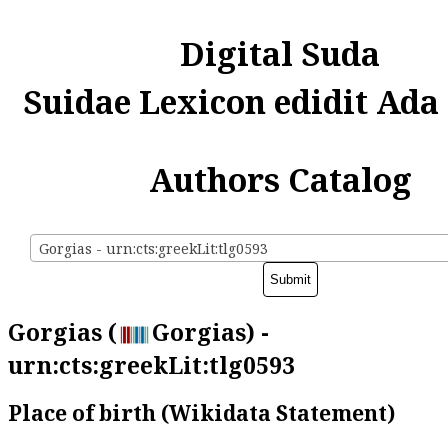
Digital Suda
Suidae Lexicon edidit Ada
Authors Catalog
Gorgias - urn:cts:greekLit:tlg0593
Gorgias (
Gorgias) -
urn:cts:greekLit:tlg0593
Place of birth (Wikidata Statement)