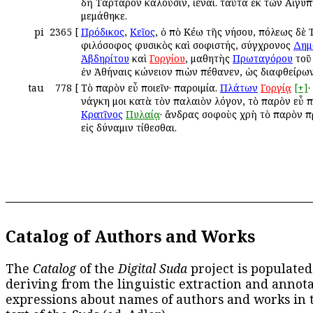
δὴ Τάρταρον καλοῦσιν, ἰέναι. ταῦτα ἐκ τῶν Αἰγύ
μεμάθηκε.
pi
2365
[
Πρόδικος
,
Κεῖος
, ὁ ἀπὸ Κέω τῆς νήσου, πόλεως δὲ 
φιλόσοφος φυσικὸς καὶ σοφιστής, σύγχρονος
Δημ
Ἀβδηρίτου
καὶ
Γοργίου
, μαθητὴς
Πρωταγόρου
το
ἐν Ἀθήναις κώνειον πιὼν ἀπέθανεν, ὡς διαφθείρων
tau
778
[
Τὸ παρὸν εὖ ποιεῖν· παροιμία.
Πλάτων
Γοργίᾳ
[+]
·
ἀνάγκη μοι κατὰ τὸν παλαιὸν λόγον, τὸ παρὸν εὖ π
Κρατῖνος
Πυλαίᾳ
· ἄνδρας σοφοὺς χρὴ τὸ παρὸν 
εἰς δύναμιν τίθεσθαι.
Catalog of Authors and Works
The
Catalog
of the
Digital Suda
project is populated
deriving from the linguistic extraction and annota
expressions about names of authors and works in 