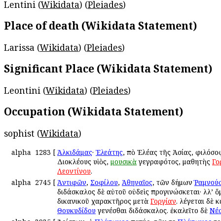
Lentini (
Wikidata
) (
Pleiades
)
Place of death (Wikidata Statement)
Larissa (
Wikidata
) (
Pleiades
)
Significant Place (Wikidata Statement)
Leontini (
Wikidata
) (
Pleiades
)
Occupation (Wikidata Statement)
sophist (
Wikidata
)
alpha
1283
[
Ἀλκιδάμας
·
Ἐλεάτης
, ἀπὸ Ἐλέας τῆς Ἀσίας, φιλόσο
Διοκλέους υἱὸς,
μουσικὰ
γεγραφότος, μαθητὴς
Γο
Λεοντίνου
.
alpha
2745
[
Ἀντιφῶν
,
Σοφίλου
,
Ἀθηναῖος
, τῶν δήμων
Ῥαμνούσ
διδάσκαλος δὲ αὐτοῦ οὐδεὶς προγινώσκεται· ἀλλ’ 
δικανικοῦ χαρακτῆρος μετὰ
Γοργίαν
. λέγεται δὲ κ
Θουκυδίδου
γενέσθαι διδάσκαλος. ἐκαλεῖτο δὲ
Νέ