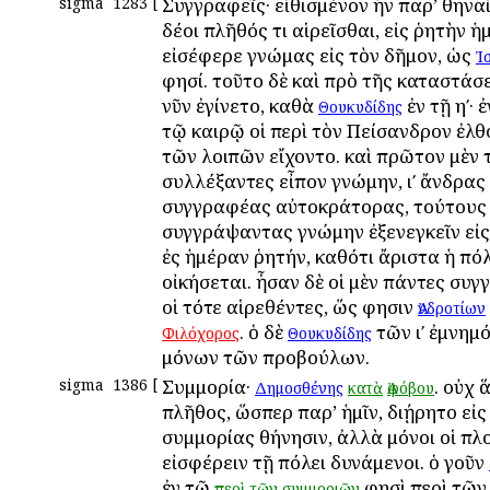
sigma
1283
[
Συγγραφεῖς· εἰθισμένον ἦν παρ’ Ἀθηναί
δέοι πλῆθός τι αἱρεῖσθαι, εἰς ῥητὴν 
εἰσέφερε γνώμας εἰς τὸν δῆμον, ὡς
Ἰ
φησί. τοῦτο δὲ καὶ πρὸ τῆς καταστά
νῦν ἐγίνετο, καθὰ
ἐν τῇ ηʹ· 
Θουκυδίδης
τῷ καιρῷ οἱ περὶ τὸν Πείσανδρον ἐλθ
τῶν λοιπῶν εἴχοντο. καὶ πρῶτον μὲν 
συλλέξαντες εἶπον γνώμην, ιʹ ἄνδρας
συγγραφέας αὐτοκράτορας, τούτους
συγγράψαντας γνώμην ἐξενεγκεῖν εἰς
ἐς ἡμέραν ῥητήν, καθότι ἄριστα ἡ πό
οἰκήσεται. ἦσαν δὲ οἱ μὲν πάντες συγ
οἱ τότε αἱρεθέντες, ὥς φησιν
Ἀνδροτίων
. ὁ δὲ
τῶν ιʹ ἐμνημ
Φιλόχορος
Θουκυδίδης
μόνων τῶν προβούλων.
sigma
1386
[
Συμμορία·
. οὐχ 
Δημοσθένης
κατὰ
Ἀφόβου
πλῆθος, ὥσπερ παρ’ ἡμῖν, διῄρητο εἰς
συμμορίας Ἀθήνησιν, ἀλλὰ μόνοι οἱ πλο
εἰσφέρειν τῇ πόλει δυνάμενοι. ὁ γοῦν
ἐν τῷ
φησὶ περὶ τῶν ͵
περὶ
τῶν
συμμοριῶν