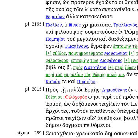
φησιν, ὡς πρότερον ἐχρῶντο οἱ Ἀθηναῖ
τῆς οὐσίας τῶν λʹ κατασκευασθεῖσιν. 
ἄλλα κατεσκεύασε.
Ἀνδροτίων
pi
2165
[
, ὁ
χρηματίσας,
Πωλίων
Ἀσίνιος
Τραλλιανός
καὶ φιλόσοφος· σοφιστεύσας ἐν Ῥώμῃ
τοῦ μεγάλου καὶ διαδεξάμεν
Πομπηΐου
σχολὴν
. ἔγραψεν
Τιμαγένους
ἐπιτομὴν
τῆ
,
[+]
Ἀτθίδος
Ἀπομνημονεύματα
Μουσωνίου
[+]
,
φιλοσόφου
ἐπιτομὴν
τῶν
Διοφάνους
[+]
Γε
βιβλίοις βʹ,
πρὸς
Ἀριστοτέλην
[+]
περὶ
ζῴων
, ὃν 
περὶ
τοῦ
ἐμφυλίου
τῆς
Ῥώμης
πολέμου
τε καὶ
.
Καῖσάρ
Πομπήϊος
pi
2815
[
Πρὸς τῇ πυλίδι Ἑρμῆς·
ἐν 
Δημοσθένης
.
φησι περὶ τοῦ πρὸς 
Εὐέργου
Φιλόχορός
Ἑρμοῦ, ὡς ἀρξάμενοι τειχίζειν τὸν Πει
ἄρχοντες, τοῦτον ἀναθέντες ὑπέγρα
πρῶτοι τειχίζειν οἵδ’ ἀνέθηκαν, βουλ
δήμου δόγμασι πειθόμενοι.
sigma
289
[
Σεισάχθεια· χρεωκοπία δημοσίων καὶ