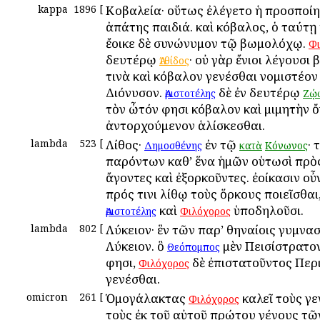
kappa
1896
[
Κοβαλεία· οὕτως ἐλέγετο ἡ προσποί
ἀπάτης παιδιά. καὶ κόβαλος, ὁ ταύτῃ
ἔοικε δὲ συνώνυμον τῷ βωμολόχῳ.
Φι
δευτέρῳ
· οὐ γὰρ ἔνιοι λέγουσι
Ἀτθίδος
τινὰ καὶ κόβαλον γενέσθαι νομιστέον
Διόνυσον.
δὲ ἐν δευτέρῳ
Ἀριστοτέλης
Ζῴ
τὸν ὦτόν φησι κόβαλον καὶ μιμητὴν ὄ
ἀντορχούμενον ἁλίσκεσθαι.
lambda
523
[
Λίθος·
ἐν τῷ
· 
Δημοσθένης
κατὰ
Κόνωνος
παρόντων καθ’ ἕνα ἡμῶν οὑτωσὶ πρὸς
ἄγοντες καὶ ἐξορκοῦντες. ἐοίκασιν οὖν
πρός τινι λίθῳ τοὺς ὅρκους ποιεῖσθαι
καὶ
ὑποδηλοῦσι.
Ἀριστοτέλης
Φιλόχορος
lambda
802
[
Λύκειον· ἓν τῶν παρ’ Ἀθηναίοις γυμνα
Λύκειον. ὃ
μὲν Πεισίστρατον
Θεόπομπος
φησι,
δὲ ἐπιστατοῦντος Περ
Φιλόχορος
γενέσθαι.
omicron
261
[
Ὁμογάλακτας
καλεῖ τοὺς γε
Φιλόχορος
τοὺς ἐκ τοῦ αὐτοῦ πρώτου γένους τῶν