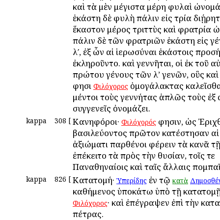
καὶ τὰ μὲν μέγιστα μέρη φυλαὶ ὠνομά
ἑκάστη δὲ φυλὴ πάλιν εἰς τρία διῄρητ
ἕκαστον μέρος τριττὺς καὶ φρατρία 
πάλιν δὲ τῶν φρατριῶν ἑκάστη εἰς γέ
λʹ, ἐξ ὧν αἱ ἱερωσύναι ἑκάστοις προσ
ἐκληροῦντο. καὶ γεννῆται, οἱ ἐκ τοῦ α
πρώτου γένους τῶν λ’ γενῶν, οὓς κα
φησι
ὁμογάλακτας καλεῖσθα
Φιλόχορος
μέντοι τοὺς γεννήτας ἁπλῶς τοὺς ἐξ 
συγγενεῖς ὀνομάζει.
kappa
308
[
Κανηφόροι·
φησιν, ὡς Ἐριχ
Φιλόχορός
βασιλεύοντος πρῶτον κατέστησαν αἱ
ἀξιώματι παρθένοι φέρειν τὰ κανᾶ τῇ
ἐπέκειτο τὰ πρὸς τὴν θυσίαν, τοῖς τε
Παναθηναίοις καὶ ταῖς ἄλλαις πομπαῖ
kappa
826
[
Κατατομή·
ἐν τῷ
Ὑπερίδης
κατὰ
Δημοσθέ
καθήμενος ὑποκάτω ὑπὸ τῇ κατατομῇ.
· καὶ ἐπέγραψεν ἐπὶ τὴν κατ
Φιλόχορος
πέτρας.