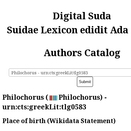
Digital Suda
Suidae Lexicon edidit Ada
Authors Catalog
Philochorus - urn:cts:greekLit:tlg0583
Philochorus (
Philochorus) -
urn:cts:greekLit:tlg0583
Place of birth (Wikidata Statement)