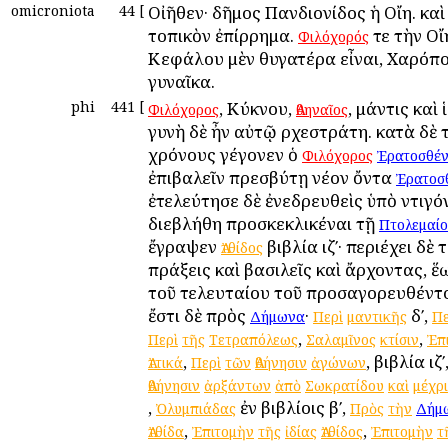
omicroniota
44
[
Οἰῆθεν· δῆμος Πανδιονίδος ἡ Οἴη. καὶ
τοπικὸν ἐπίρρημα.
τε τὴν Οἴ
Φιλόχορός
Κεφάλου μὲν θυγατέρα εἶναι, Χαρόπο
γυναῖκα.
phi
441
[
, Κύκνου,
, μάντις καὶ
Φιλόχορος
Ἀθηναῖος
γυνὴ δὲ ἦν αὐτῷ Ἀρχεστράτη. κατὰ δὲ 
χρόνους γέγονεν ὁ
Φιλόχορος
Ἐρατοσθέ
ἐπιβαλεῖν πρεσβύτῃ νέον ὄντα
Ἐρατοσ
ἐτελεύτησε δὲ ἐνεδρευθεὶς ὑπὸ Ἀντιγόν
διεβλήθη προσκεκλικέναι τῇ
Πτολεμαί
ἔγραψεν
βιβλία ιζʹ· περιέχει δὲ 
Ἀτθίδος
πράξεις καὶ βασιλεῖς καὶ ἄρχοντας, ἕω
τοῦ τελευταίου τοῦ προσαγορευθέντο
ἔστι δὲ πρὸς
·
δʹ,
Δήμωνα
Περὶ
μαντικῆς
Πε
,
,
Περὶ
τῆς
Τετραπόλεως
Σαλαμῖνος
κτίσιν
Ἐπ
,
, βιβλία ιζʹ
Ἀττικά
Περὶ
τῶν
Ἀθήνησιν
ἀγώνων
Ἀθήνησιν
ἀρξάντων
ἀπὸ
Σωκρατίδου
καὶ
μέχρι
,
ἐν βιβλίοις βʹ,
Ὀλυμπιάδας
Πρὸς
τὴν
Δήμ
,
,
Ἀτθίδα
Ἐπιτομὴν
τῆς
ἰδίας
Ἀτθίδος
Ἐπιτομὴν
τ