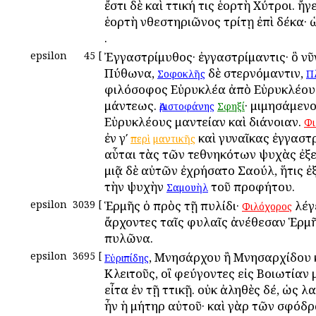
ἔστι δὲ καὶ Ἀττική τις ἑορτὴ Χύτροι. ἤγ
ἑορτὴ Ἀνθεστηριῶνος τρίτῃ ἐπὶ δέκα·
.
epsilon
45
[
Ἐγγαστρίμυθος· ἐγγαστρίμαντις· ὃ νῦ
Πύθωνα,
δὲ στερνόμαντιν,
Σοφοκλῆς
Π
φιλόσοφος Εὐρυκλέα ἀπὸ Εὐρυκλέου
μάντεως.
· μιμησάμενο
Ἀριστοφάνης
Σφηξί
Εὐρυκλέους μαντείαν καὶ διάνοιαν.
Φι
ἐν γʹ
καὶ γυναῖκας ἐγγαστ
περὶ
μαντικῆς
αὗται τὰς τῶν τεθνηκότων ψυχὰς ἐξ
μιᾷ δὲ αὐτῶν ἐχρήσατο Σαούλ, ἥτις 
τὴν ψυχὴν
τοῦ προφήτου.
Σαμουὴλ
epsilon
3039
[
Ἑρμῆς ὁ πρὸς τῇ πυλίδι·
λέγε
Φιλόχορος
ἄρχοντες ταῖς φυλαῖς ἀνέθεσαν Ἑρμ
πυλῶνα.
epsilon
3695
[
, Μνησάρχου ἢ Μνησαρχίδου 
Εὐριπίδης
Κλειτοῦς, οἳ φεύγοντες εἰς Βοιωτίαν
εἶτα ἐν τῇ Ἀττικῇ. οὐκ ἀληθὲς δέ, ὡς 
ἦν ἡ μήτηρ αὐτοῦ· καὶ γὰρ τῶν σφόδ