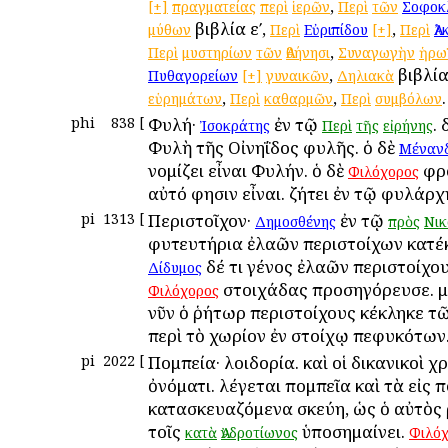
,
[+]
πραγματείας
περὶ
ἱερῶν
Περὶ
τῶν
Σοφοκ
βιβλία εʹ,
,
μύθων
Περὶ
Εὐριπίδου
[+]
Περὶ
Ἀλ
,
Περὶ
μυστηρίων
τῶν
Ἀθήνησι
Συναγωγὴν
ἡρω
,
βιβλία
Πυθαγορείων
[+]
γυναικῶν
Δηλιακὰ
,
,
.
εὑρημάτων
Περὶ
καθαρμῶν
Περὶ
συμβόλων
phi
838
[
Φυλή·
ἐν τῷ
.
Ἰσοκράτης
Περὶ
τῆς
εἰρήνης
Φυλὴ τῆς Οἰνηΐδος φυλῆς. ὁ δὲ
Μέναν
νομίζει εἶναι Φυλήν. ὁ δὲ
φρ
Φιλόχορος
αὐτό φησιν εἶναι. ζήτει ἐν τῷ φυλάρχ
pi
1313
[
Περιστοῖχον·
ἐν τῷ
Δημοσθένης
πρὸς
Νικ
φυτευτήρια ἐλαῶν περιστοίχων κατέ
δέ τι γένος ἐλαῶν περιστοίχου
Δίδυμος
στοιχάδας προσηγόρευσε. μ
Φιλόχορος
νῦν ὁ ῥήτωρ περιστοίχους κέκληκε τ
περὶ τὸ χωρίον ἐν στοίχῳ πεφυκότων
pi
2022
[
Πομπεία· λοιδορία. καὶ οἱ δικανικοὶ 
ὀνόματι. λέγεται πομπεῖα καὶ τὰ εἰς 
κατασκευαζόμενα σκεύη, ὡς ὁ αὐτὸς
τοῖς
ὑποσημαίνει.
κατὰ
Ἀνδροτίωνος
Φιλό