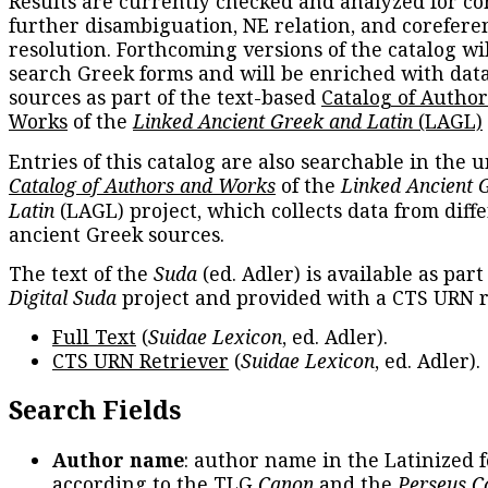
Results are currently checked and analyzed for co
further disambiguation, NE relation, and corefere
resolution. Forthcoming versions of the catalog wil
search Greek forms and will be enriched with dat
sources as part of the text-based
Catalog of Autho
Works
of the
Linked Ancient Greek and Latin
(LAGL)
Entries of this catalog are also searchable in the u
Catalog of Authors and Works
of the
Linked Ancient 
Latin
(LAGL) project, which collects data from diff
ancient Greek sources.
The text of the
Suda
(ed. Adler) is available as part
Digital Suda
project and provided with a CTS URN r
Full Text
(
Suidae Lexicon
, ed. Adler).
CTS URN Retriever
(
Suidae Lexicon
, ed. Adler).
Search Fields
Author name
: author name in the Latinized 
according to the TLG
Canon
and the
Perseus C