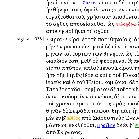
ἣν εἰσηγήσατο
. εἴρηται δέ, παρ
Σόλων
ἦν Ἀθήνησι τοὺς ὀφείλοντας τῶν πεν
ἐργάζεσθαι τοῖς χρήσταις· ἀποδόντας
τὸ ἄχθος ἀποσείσασθαι· ὡς
Φιλοχόρῳ
ἀποψηφισθῆναι τὸ ἄχθος.
sigma
623
[
Σκίρον· Σκίρα, ἑορτὴ παρ’ Ἀθηναίοις, ἀ
μὴν Σκιροφοριών. φασὶ δὲ οἱ γράψαντ
μηνῶν καὶ ἑορτῶν τῶν Ἀθήνησιν, ὡς τ
σκιάδιόν ἐστι, μεθ’ οὗ φερόμενοι ἐξ
εἴς τινα τόπον, καλούμενον Σκίρον, 
ἥ τε τῆς Ἀθηνᾶς ἱέρεια καὶ ὁ τοῦ Ποσε
ἱερεὺς καὶ ὁ τοῦ Ἡλίου. κομίζουσι δὲ 
Ἐτεοβουτάδαι. σύμβολον δὲ τοῦτο γί
δεῖν οἰκοδομεῖν καὶ σκέπας δὲ ποιεῖν
τοῦ χρόνου ἀρίστου ὄντος πρὸς οἰκοδ
Ἀθηνᾶν δὲ Σκιράδα τιμῶσιν Ἀθηναῖοι, ἣ
μὲν ἐν βʹ
ἀπὸ Σκίρου τινὸς Ἐλευ
Ἀτθίδος
μάντεως κεκλῆσθαι,
δὲ ἐν βʹ
Πραξίων
Μ
ἀπὸ Σκίρωνος.