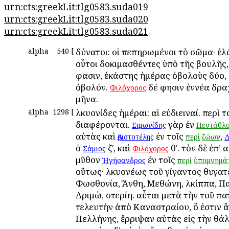
urn:cts:greekLit:tlg0583.suda019
urn:cts:greekLit:tlg0583.suda020
urn:cts:greekLit:tlg0583.suda021
alpha
540
[
Ἀδύνατοι: οἱ πεπηρωμένοι τὸ σῶμα· ἐ
οὗτοι δοκιμασθέντες ὑπὸ τῆς βουλῆς, 
φασιν, ἑκάστης ἡμέρας ὀβολοὺς δύο, 
ὀβολόν.
δέ φησιν ἐννέα δρα
Φιλόχορος
μῆνα.
alpha
1298
[
Ἀλκυονίδες ἡμέραι: αἱ εὐδιειναί. περὶ 
διαφέρονται.
γὰρ ἐν
Σιμωνίδης
Πεντάθλο
αὐτὰς καὶ
ἐν τοῖς
,
Ἀριστοτέλης
περὶ
ζῴων
Δ
ὁ
ζʹ, καὶ
θʹ. τὸν δὲ ἐπ’ 
Σάμιος
Φιλόχορος
μῦθον
ἐν τοῖς
Ἡγήσανδρος
περὶ
ὑπομνημά
οὕτως· Ἀλκυονέως τοῦ γίγαντος θυγατ
Φωσθονία, Ἄνθη, Μεθώνη, Ἀλκίππα, Π
Δριμὼ, Ἀστερίη. αὗται μετὰ τὴν τοῦ π
τελευτὴν ἀπὸ Καναστραίου, ὅ ἐστιν 
Πελλήνης, ἔρριψαν αὑτὰς εἰς τὴν θά