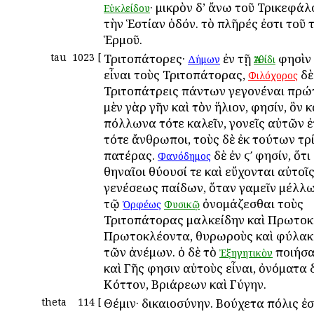
· μικρὸν δ’ ἄνω τοῦ Τρικεφά
Εὐκλείδου
τὴν Ἑστίαν ὁδόν. τὸ πλῆρές ἐστι τοῦ
Ἑρμοῦ.
tau
1023
[
Τριτοπάτορες·
ἐν τῇ
φησὶν
Δήμων
Ἀτθίδι
εἶναι τοὺς Τριτοπάτορας,
δὲ
Φιλόχορος
Τριτοπάτρεις πάντων γεγονέναι πρώ
μὲν γὰρ γῆν καὶ τὸν ἥλιον, φησίν, ὃν κ
Ἀπόλλωνα τότε καλεῖν, γονεῖς αὐτῶν ἐ
τότε ἄνθρωποι, τοὺς δὲ ἐκ τούτων τρ
πατέρας.
δὲ ἐν ϛʹ φησίν, ὅτι
Φανόδημος
Ἀθηναῖοι θύουσί τε καὶ εὔχονται αὐτοῖ
γενέσεως παίδων, ὅταν γαμεῖν μέλλωσ
τῷ
ὀνομάζεσθαι τοὺς
Ὀρφέως
Φυσικῷ
Τριτοπάτορας Ἀμαλκείδην καὶ Πρωτοκ
Πρωτοκλέοντα, θυρωροὺς καὶ φύλακ
τῶν ἀνέμων. ὁ δὲ τὸ
ποιήσα
Ἐξηγητικὸν
καὶ Γῆς φησιν αὐτοὺς εἶναι, ὀνόματα
Κόττον, Βριάρεων καὶ Γύγην.
theta
114
[
Θέμιν· δικαιοσύνην. Βούχετα πόλις ἐσ