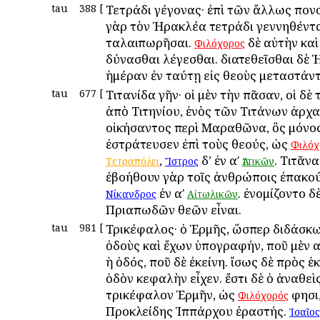
tau
388
[
Τετράδι γέγονας· ἐπὶ τῶν ἄλλως πον
γὰρ τὸν Ἡρακλέα τετράδι γεννηθέντ
ταλαιπωρῆσαι.
δὲ αὐτὴν καὶ
Φιλόχορος
δύνασθαι λέγεσθαι. διατεθεῖσθαι δὲ 
ἡμέραν ἐν ταύτῃ εἰς θεοὺς μεταστάντ
tau
677
[
Τιτανίδα γῆν· οἱ μὲν τὴν πᾶσαν, οἱ δὲ τ
ἀπὸ Τιτηνίου, ἑνὸς τῶν Τιτάνων ἀρχα
οἰκήσαντος περὶ Μαραθῶνα, ὃς μόνο
ἐστράτευσεν ἐπὶ τοὺς θεούς, ὡς
Φιλόχ
,
δ’ ἐν αʹ
. Τιτᾶνα
Τετραπόλει
Ἴστρος
Ἀττικῶν
ἐβοήθουν γὰρ τοῖς ἀνθρώποις ἐπακού
ἐν αʹ
. ἐνομίζοντο δ
Νίκανδρος
Αἰτωλικῶν
Πριαπωδῶν θεῶν εἶναι.
tau
981
[
Τρικέφαλος· ὁ Ἑρμῆς, ὥσπερ διδάσκ
ὁδοὺς καὶ ἔχων ὑπογραφήν, ποῦ μὲν 
ἡ ὁδός, ποῦ δὲ ἐκείνη. ἴσως δὲ πρὸς 
ὁδὸν κεφαλὴν εἶχεν. ἔστι δὲ ὁ ἀναθεὶ
τρικέφαλον Ἑρμῆν, ὡς
φησι
Φιλόχορός
Προκλείδης Ἱππάρχου ἐραστής.
Ἰσαῖος