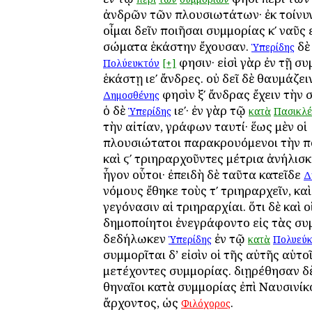
ἀνδρῶν τῶν πλουσιωτάτων· ἐκ τοίνυ
οἶμαι δεῖν ποιῆσαι συμμορίας κʹ ναῦς ε
σώματα ἑκάστην ἔχουσαν.
δὲ
Ὑπερίδης
φησιν· εἰσὶ γὰρ ἐν τῇ σ
Πολύευκτόν
[+]
ἑκάστῃ ιεʹ ἄνδρες. οὐ δεῖ δὲ θαυμάζει
φησὶν ξʹ ἄνδρας ἔχειν τὴν 
Δημοσθένης
ὁ δὲ
ιεʹ· ἐν γὰρ τῷ
Ὑπερίδης
κατὰ
Πασικλέ
τὴν αἰτίαν, γράφων ταυτί· ἕως μὲν οἱ
πλουσιώτατοι παρακρουόμενοι τὴν πό
καὶ ϛʹ τριηραρχοῦντες μέτρια ἀνήλισκ
ἦγον οὗτοι· ἐπειδὴ δὲ ταῦτα κατεῖδε
Δ
νόμους ἔθηκε τοὺς τʹ τριηραρχεῖν, καὶ
γεγόνασιν αἱ τριηραρχίαι. ὅτι δὲ καὶ ο
δημοποίητοι ἐνεγράφοντο εἰς τὰς συ
δεδήλωκεν
ἐν τῷ
Ὑπερίδης
κατὰ
Πολυεύκ
συμμορῖται δ’ εἰσὶν οἱ τῆς αὐτῆς αὑτο
μετέχοντες συμμορίας. διῃρέθησαν 
Ἀθηναῖοι κατὰ συμμορίας ἐπὶ Ναυσινίκ
ἄρχοντος, ὡς
.
Φιλόχορος