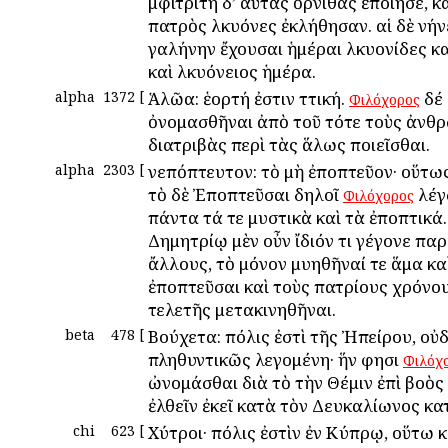
Ἀμφιτρίτη δ’ αὐτὰς ὄρνιθας ἐποίησε, κ
πατρὸς Ἀλκυόνες ἐκλήθησαν. αἱ δὲ νήν
γαλήνην ἔχουσαι ἡμέραι Ἀλκυονίδες κ
καὶ Ἀλκυόνειος ἡμέρα.
alpha
1372
[
Ἁλῶα: ἑορτή ἐστιν Ἀττική.
δέ 
Φιλόχορος
ὀνομασθῆναι ἀπὸ τοῦ τότε τοὺς ἀνθ
διατριβὰς περὶ τὰς ἅλως ποιεῖσθαι.
alpha
2303
[
Ἀνεπόπτευτον: τὸ μὴ ἐποπτεῦον· οὕτω
τὸ δὲ Ἐποπτεῦσαι δηλοῖ
λέγ
Φιλόχορος
πάντα τά τε μυστικὰ καὶ τὰ ἐποπτικά.
Δημητρίῳ μὲν οὖν ἴδιόν τι γέγονε πα
ἄλλους, τὸ μόνον μυηθῆναί τε ἅμα κα
ἐποπτεῦσαι καὶ τοὺς πατρίους χρόνο
τελετῆς μετακινηθῆναι.
beta
478
[
Βούχετα: πόλις ἐστὶ τῆς Ἠπείρου, οὐ
πληθυντικῶς λεγομένη· ἥν φησι
Φιλόχ
ὠνομάσθαι διὰ τὸ τὴν Θέμιν ἐπὶ βοὸ
ἐλθεῖν ἐκεῖ κατὰ τὸν Δευκαλίωνος κ
chi
623
[
Χύτροι· πόλις ἐστὶν ἐν Κύπρῳ, οὕτω 