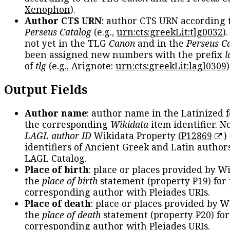
Xenophon
).
Author CTS URN
: author CTS URN according 
Perseus Catalog
(e.g.,
urn:cts:greekLit:tlg0032
)
not yet in the TLG
Canon
and in the
Perseus C
been assigned new numbers with the prefix
l
of
tlg
(e.g., Arignote:
urn:cts:greekLit:lagl0309
)
Output Fields
Author name
: author name in the Latinized 
the corresponding
Wikidata
item identifier. N
LAGL author ID
Wikidata Property (
P12869
)
identifiers of Ancient Greek and Latin author
LAGL Catalog.
Place of birth
: place or places provided by W
the
place of birth
statement (property P19) for
corresponding author with Pleiades URIs.
Place of death
: place or places provided by W
the
place of death
statement (property P20) for
corresponding author with Pleiades URIs.