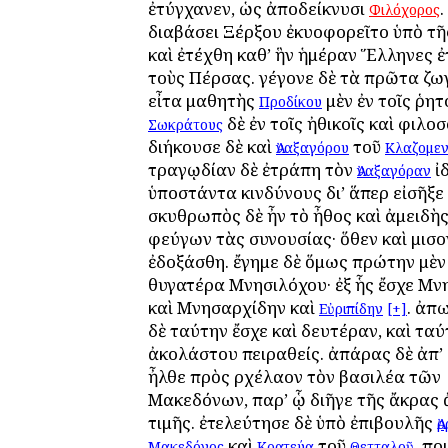
ἐτύγχανεν, ὡς ἀποδείκνυσι
.
Φιλόχορος
διαβάσει Ξέρξου ἐκυοφορεῖτο ὑπὸ τῆ
καὶ ἐτέχθη καθ’ ἣν ἡμέραν Ἕλληνες 
τοὺς Πέρσας. γέγονε δὲ τὰ πρῶτα ζ
εἶτα μαθητὴς
μὲν ἐν τοῖς ῥητ
Προδίκου
δὲ ἐν τοῖς ἠθικοῖς καὶ φιλο
Σωκράτους
διήκουσε δὲ καὶ
τοῦ
Ἀναξαγόρου
Κλαζομεν
τραγῳδίαν δὲ ἐτράπη τὸν
ἰ
Ἀναξαγόραν
ὑποστάντα κινδύνους δι’ ἅπερ εἰσῆξε
σκυθρωπὸς δὲ ἦν τὸ ἦθος καὶ ἀμειδὴς
φεύγων τὰς συνουσίας· ὅθεν καὶ μισ
ἐδοξάσθη. ἔγημε δὲ ὅμως πρώτην μὲν 
θυγατέρα Μνησιλόχου· ἐξ ἧς ἔσχε Μν
καὶ Μνησαρχίδην καὶ
. ἀπ
Εὐριπίδην
[+]
δὲ ταύτην ἔσχε καὶ δευτέραν, καὶ τα
ἀκολάστου πειραθείς. ἀπάρας δὲ ἀπ’ 
ἦλθε πρὸς Ἀρχέλαον τὸν βασιλέα τῶν
Μακεδόνων, παρ’ ᾧ διῆγε τῆς ἄκρας
τιμῆς. ἐτελεύτησε δὲ ὑπὸ ἐπιβουλῆς
Ἀ
καὶ
τοῦ
, πο
Μακεδόνος
Κρατεύα
Θετταλοῦ