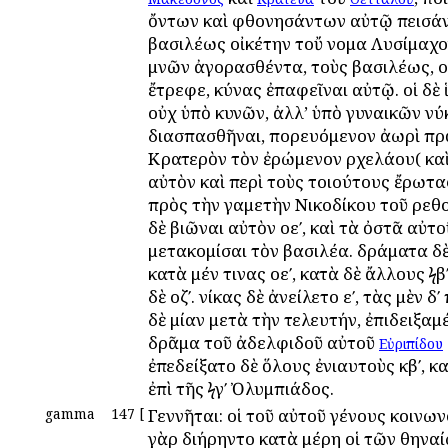
ὄντων καὶ φθονησάντων αὐτῷ πεισάν
βασιλέως οἰκέτην τοὔ νομα Λυσίμαχο
μνῶν ἀγορασθέντα, τοὺς βασιλέως, ο
ἔτρεφε, κύνας ἐπαφεῖναι αὐτῷ. οἱ δὲ
οὐχ ὑπὸ κυνῶν, ἀλλ’ ὑπὸ γυναικῶν ν
διασπασθῆναι, πορευόμενον ἀωρὶ πρ
Κρατερὸν τὸν ἐρώμενον Ἀρχελάου( καὶ
αὐτὸν καὶ περὶ τοὺς τοιούτους ἔρωτας)
πρὸς τὴν γαμετὴν Νικοδίκου τοῦ Ἀρεθο
δὲ βιῶναι αὐτὸν οεʹ, καὶ τὰ ὀστᾶ αὐτ
μετακομίσαι τὸν βασιλέα. δράματα δ
κατὰ μέν τινας οεʹ, κατὰ δὲ ἄλλους ϟβ
δὲ οζʹ. νίκας δὲ ἀνείλετο εʹ, τὰς μὲν δʹ
δὲ μίαν μετὰ τὴν τελευτήν, ἐπιδειξαμ
δρᾶμα τοῦ ἀδελφιδοῦ αὐτοῦ
Εὐριπίδου
ἐπεδείξατο δὲ ὅλους ἐνιαυτοὺς κβʹ, κ
ἐπὶ τῆς ϟγʹ Ὀλυμπιάδος.
gamma
147
[
Γεννῆται: οἱ τοῦ αὐτοῦ γένους κοινων
γὰρ διήρηντο κατὰ μέρη οἱ τῶν Ἀθηναί