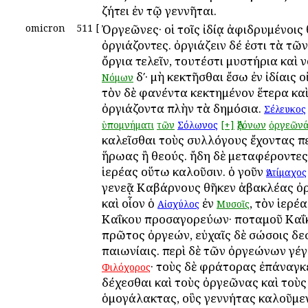
ζήτει ἐν τῷ γεννῆται.
omicron
511
[
Ὀργεῶνες· οἱ τοῖς ἰδίᾳ ἀφιδρυμένοις 
ὀργιάζοντες. ὀργιάζειν δέ ἐστι τὰ τῶ
ὄργια τελεῖν, τουτέστι μυστήρια καὶ ν
δʹ· μὴ κεκτῆσθαι ἔσω ἐν ἰδίαις οἰ
Νόμων
τὸν δὲ φανέντα κεκτημένον ἕτερα κα
ὀργιάζοντα πλὴν τὰ δημόσια.
Σέλευκος
ὑπομνήματι
τῶν
Σόλωνος
[+]
Ἀξόνων
ὀργεῶν
καλεῖσθαι τοὺς συλλόγους ἔχοντας πε
ἥρωας ἢ θεούς. ἤδη δὲ μεταφέροντες
ἱερέας οὕτω καλοῦσιν. ὁ γοῦν
Ἀντίμαχος
γενεᾷ Καβάρνους θῆκεν ἀβακλέας ὀ
καὶ οἷον ὁ
ἐν
, τὸν ἱερέ
Αἰσχύλος
Μυσοῖς
Καΐκου προσαγορεύων· ποταμοῦ Καΐ
πρῶτος ὀργεών, εὐχαῖς δὲ σώσοις δ
παιωνίαις. περὶ δὲ τῶν ὀργεώνων γέ
· τοὺς δὲ φράτορας ἐπάναγκ
Φιλόχορος
δέχεσθαι καὶ τοὺς ὀργεῶνας καὶ τοὺς
ὁμογάλακτας, οὓς γεννήτας καλοῦμε