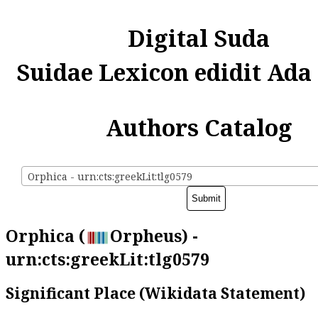
Digital Suda
Suidae Lexicon edidit Ada
Authors Catalog
Orphica - urn:cts:greekLit:tlg0579
Orphica (
Orpheus) -
urn:cts:greekLit:tlg0579
Significant Place (Wikidata Statement)