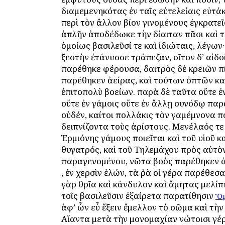
διαμεμενηκότας ἐν ταῖς εὐτελείαις εὐτά
περὶ τὸν ἄλλον βίον γινομένους ἐγκρατεῖς
ἁπλῆν ἀποδέδωκε τὴν δίαιταν πᾶσι καὶ 
ὁμοίως βασιλεῦσί τε καὶ ἰδιώταις, λέγων
ξεστὴν ἐτάνυσσε τράπεζαν, σῖτον δ’ αἰδο
παρέθηκε φέρουσα, δαιτρὸς δὲ κρειῶν π
παρέθηκεν ἀείρας, καὶ τούτων ὀπτῶν κα
ἐπιτοπολὺ βοείων. παρὰ δὲ ταῦτα οὔτε ἐ
οὔτε ἐν γάμοις οὔτε ἐν ἄλλῃ συνόδῳ παρ
οὐδέν, καίτοι πολλάκις τὸν Ἀγαμέμνονα 
δειπνίζοντα τοὺς ἀρίστους. Μενέλαός τε
Ἑρμιόνης γάμους ποιεῖται καὶ τοῦ υἱοῦ κ
θυγατρός, καὶ τοῦ Τηλεμάχου πρὸς αὐτὸ
παραγενομένου, νῶτα βοὸς παρέθηκεν ἀ
, ἐν χερσὶν ἑλών, τὰ ῥὰ οἱ γέρα παρέθεσ
γὰρ θρῖα καὶ κάνδυλον καὶ ἄμητας μελίπ
τοῖς βασιλεῦσιν ἐξαίρετα παρατίθησιν
Ὅμ
ἀφ’ ὧν εὖ ἕξειν ἔμελλον τὸ σῶμα καὶ τὴν
Αἴαντα μετὰ τὴν μονομαχίαν νώτοισι γέ