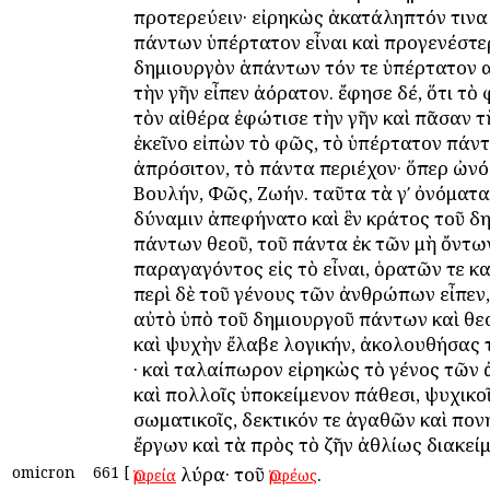
προτερεύειν· εἰρηκὼς ἀκατάληπτόν τινα
πάντων ὑπέρτατον εἶναι καὶ προγενέστε
δημιουργὸν ἁπάντων τόν τε ὑπέρτατον α
τὴν γῆν εἶπεν ἀόρατον. ἔφησε δέ, ὅτι τὸ
τὸν αἰθέρα ἐφώτισε τὴν γῆν καὶ πᾶσαν τὴ
ἐκεῖνο εἰπὼν τὸ φῶς, τὸ ὑπέρτατον πάντ
ἀπρόσιτον, τὸ πάντα περιέχον· ὅπερ ὠν
Βουλήν, Φῶς, Ζωήν. ταῦτα τὰ γʹ ὀνόματα
δύναμιν ἀπεφήνατο καὶ ἓν κράτος τοῦ δ
πάντων θεοῦ, τοῦ πάντα ἐκ τῶν μὴ ὄντω
παραγαγόντος εἰς τὸ εἶναι, ὁρατῶν τε κ
περὶ δὲ τοῦ γένους τῶν ἀνθρώπων εἶπεν, 
αὐτὸ ὑπὸ τοῦ δημιουργοῦ πάντων καὶ θε
καὶ ψυχὴν ἔλαβε λογικήν, ἀκολουθήσας 
· καὶ ταλαίπωρον εἰρηκὼς τὸ γένος τῶ
καὶ πολλοῖς ὑποκείμενον πάθεσι, ψυχικοῖ
σωματικοῖς, δεκτικόν τε ἀγαθῶν καὶ πο
ἔργων καὶ τὰ πρὸς τὸ ζῆν ἀθλίως διακεί
omicron
661
[
λύρα· τοῦ
.
Ὀρφεία
Ὀρφέως