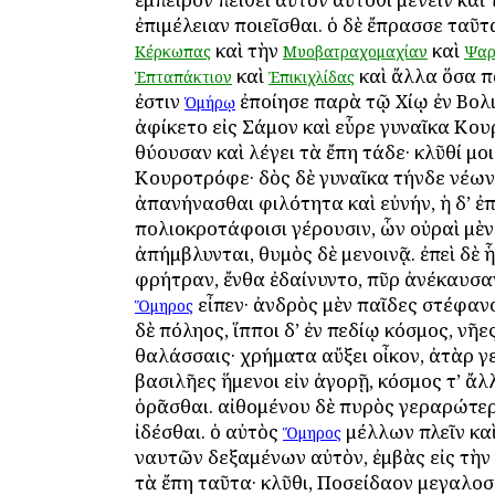
ἐπιμέλειαν ποιεῖσθαι. ὁ δὲ ἔπρασσε ταῦτ
καὶ τὴν
καὶ
Κέρκωπας
Μυοβατραχομαχίαν
Ψαρ
καὶ
καὶ ἄλλα ὅσα π
Ἑπταπάκτιον
Ἐπικιχλίδας
ἐστιν
ἐποίησε παρὰ τῷ Χίῳ ἐν Βολι
Ὁμήρῳ
ἀφίκετο εἰς Σάμον καὶ εὗρε γυναῖκα Κ
θύουσαν καὶ λέγει τὰ ἔπη τάδε· κλῦθί μο
Κουροτρόφε· δὸς δὲ γυναῖκα τήνδε νέων
ἀπανήνασθαι φιλότητα καὶ εὐνήν, ἡ δ’ 
πολιοκροτάφοισι γέρουσιν, ὧν οὐραὶ μὲν
ἀπήμβλυνται, θυμὸς δὲ μενοινᾷ. ἐπεὶ δὲ ἧ
φρήτραν, ἔνθα ἐδαίνυντο, πῦρ ἀνέκαυσαν
εἶπεν· ἀνδρὸς μὲν παῖδες στέφαν
Ὅμηρος
δὲ πόληος, ἵπποι δ’ ἐν πεδίῳ κόσμος, νῆες
θαλάσσαις· χρήματα αὔξει οἶκον, ἀτὰρ γ
βασιλῆες ἥμενοι εἰν ἀγορῇ, κόσμος τ’ ἄλ
ὁρᾶσθαι. αἰθομένου δὲ πυρὸς γεραρώτερ
ἰδέσθαι. ὁ αὐτὸς
μέλλων πλεῖν κα
Ὅμηρος
ναυτῶν δεξαμένων αὐτὸν, ἐμβὰς εἰς τὴν
τὰ ἔπη ταῦτα· κλῦθι, Ποσείδαον μεγαλοσ