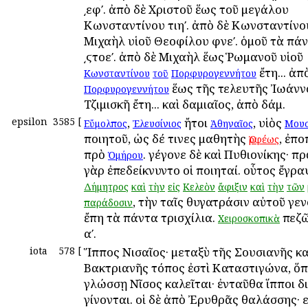
͵εφʹ. ἀπὸ δὲ Χριστοῦ ἕως τοῦ μεγάλου
Κωνσταντίνου τιηʹ. ἀπὸ δὲ Κωνσταντίνο
Μιχαὴλ υἱοῦ Θεοφίλου φνεʹ. ὁμοῦ τὰ πάν
͵ϛτοεʹ. ἀπὸ δὲ Μιχαὴλ ἕως Ῥωμανοῦ υἱοῦ
ἔτη... ἀπ
Κωνσταντίνου
τοῦ
Πορφυρογεννήτου
ἕως τῆς τελευτῆς Ἰωάνν
Πορφυρογεννήτου
Τζιμισκῆ ἔτη... καὶ Ἀδαμιαῖος, ἀπὸ Ἀδάμ.
epsilon
3585
[
,
ἤτοι
, υἱὸς
Εὔμολπος
Ἐλευσίνιος
Ἀθηναῖος
Μουσ
ποιητοῦ, ὡς δέ τινες μαθητὴς
, ἐπ
Ὀρφέως
πρὸ
. γέγονε δὲ καὶ Πυθιονίκης· π
Ὁμήρου
γὰρ ἐπεδείκνυντο οἱ ποιηταί. οὗτος ἔγρ
Δήμητρος
καὶ
τὴν
εἰς
Κελεὸν
ἄφιξιν
καὶ
τὴν
τῶν
, τὴν ταῖς θυγατράσιν αὐτοῦ γε
παράδοσιν
ἔπη τὰ πάντα τρισχίλια.
πεζῶ
Χειροσκοπικὰ
αʹ.
iota
578
[
Ἵππος Νισαῖος· μεταξὺ τῆς Σουσιανῆς κα
Βακτριανῆς τόπος ἐστὶ Καταστιγώνα, ὅ
γλώσσῃ Νῖσος καλεῖται· ἐνταῦθα ἵπποι δ
γίνονται. οἱ δὲ ἀπὸ Ἐρυθρᾶς θαλάσσης· ε