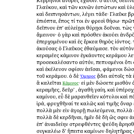
Κεβρήνιοι ἄνδρες ἔχωσιν. ὁ αὐτὸς δειπν
Γλαύκου, καὶ τῶν κυνῶν ἑστώτων καὶ ὑ
καὶ δειπνησάντων, λέγει τάδε· Γλαῦκε β
ἐπιόπτα, ἔπος τί τοι ἐν φρεσὶ θήσω· πρῶ
δεῖπνον ἐπ’ αὐλείῃσι θύρῃσι δοῦναι. τὼς
ἄμεινον· ὁ γὰρ καὶ πρόσθεν ἀκούει ἀνδρ
ἐπερχομένου καὶ ἐς ἕρκεα θηρὸς ἰόντος.
ἀκούσας ὁ Γλαῦκος ἐθαύμασε. τὸν αὐτὸν
κεραμέες κάμινον ἐγκάοντες κεράμου λ
προσεκαλέσαντο αὐτόν, πεπυσμένοι ὅτι 
καὶ ἐκέλευον σφίσιν ἀεῖσαι, φάμενοι δώ
τοῦ κεράμου. ὁ δὲ
ᾄδει αὐτοῖς τὰ 
Ὅμηρος
ἃ καλεῖται
· εἰ μὲν δώσετε μισθὸν 
Κάμινος
κεραμῆες, δεῦρ’ , ἀγαθὴ γαίη, καὶ ὑπέρσ
καμίνου, εὖ δὲ μαρανθεῖεν κότυλοι καὶ π
ἱρά, φρυχθῆναί τε καλῶς καὶ τιμῆς ὄναρ 
πολλὰ μὲν εἰν ἀγορῇ πωλεύμενα, πολλὰ δ
πολλὰ δὲ κερδῆναι, ἡμῖν δὲ δὴ ὥς σφιν ἀε
ἐπ’ ἀναιδείην στρεφθέντες ψεύδη ἄρησθ
συγκαλέω δ’ ἤπειτα καμίνων δηλητῆρας 