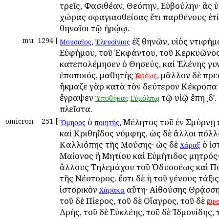
τρεῖς, Φασιθέαν, Θεόπην, Εὐβούλην· ἃς 
χώρας σφαγιασθείσας ἔτι παρθένους ἐτ
Ἀθηναῖοι τῷ ἡρῴῳ.
mu
1294
[
,
ἐξ Ἀθηνῶν, υἱὸς Ἀντιφήμ
Μουσαῖος
Ἐλευσίνιος
Εὐφήμου, τοῦ Ἐκφάντου, τοῦ Κερκυῶνος
κατεπολέμησεν ὁ Θησεύς, καὶ Ἑλένης γυ
ἐποποιός, μαθητὴς
, μᾶλλον δὲ πρ
Ὀρφέως
ἤκμαζε γὰρ κατὰ τὸν δεύτερον Κέκροπα 
ἔγραψεν
τῷ υἱῷ ἔπη ͵δʹ.
Ὑποθήκας
Εὐμόλπῳ
πλεῖστα.
omicron
251
[
ὁ
, Μέλητος τοῦ ἐν Σμύρνῃ
Ὅμηρος
ποιητής
καὶ Κριθηΐδος νύμφης, ὡς δὲ ἄλλοι Ἀπόλ
Καλλιόπης τῆς Μούσης· ὡς δὲ
ὁ ἱσ
Χάραξ
Μαίονος ἢ Μητίου καὶ Εὐμήτιδος μητρός·
ἄλλους Τηλεμάχου τοῦ Ὀδυσσέως καὶ Π
τῆς Νέστορος. ἔστι δὲ ἡ τοῦ γένους τάξι
ἱστορικὸν
αὕτη· Αἰθούσης Θρᾴσση
Χάρακα
τοῦ δὲ Πίερος, τοῦ δὲ Οἴαγρος, τοῦ δὲ
Ὀρφ
Δρής, τοῦ δὲ Εὐκλέης, τοῦ δὲ Ἰδμονίδης, 