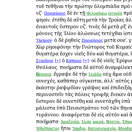
τοῦ τεθῆναι τὴν πρώτην ὀλυμπιάδα πρὸ
νζʹ·
δὲ ἐν τῇ
πρὸ
Πορφύριος
Φιλοσόφῳ
ἱστορίᾳ
φησίν. ἐτέθη δὲ αὕτη μετὰ τὴν Τροίας ἅ
ἐνιαυτοῖς ὕστερον υζʹ. τινὲς δὲ μετὰ ρξʹ 
μόνους τῆς Ἰλίου ἁλώσεως τετέχθαι ἱστ
· ὁ δὲ ῥηθεὶς
μετὰ σοεʹ. γ
Ὅμηρον
Πορφύριος
Χίῳ Ἀρησιφόνην τὴν Γνώτορος τοῦ Κυμαί
θυγατέρα ἔσχεν υἱεῖς δύο καὶ θυγατέρα, 
ὁ
· οἱ δὲ υἱεῖς Ἐρίφω
Στασῖνος
[+]
Κύπριος
[+]
Θεόλαος. ποιήματα δὲ αὐτοῦ ἀναμφίλεκ
. ἔγραψε δὲ τὴν
οὐχ ἅμα οὐδ
Ὀδύσσεια
Ἰλιάδα
συνεχές, καθάπερ σύγκειται, ἀλλ’ αὐτὸς 
ἑκάστην ῥαψῳδίαν γράψας καὶ ἐπιδειξά
περινοστεῖν τὰς πόλεις τροφῆς ἕνεκεν ἀ
ὕστερον δὲ συνετέθη καὶ συνετάχθη ὑπὸ
μάλιστα ὑπὸ Πεισιστράτου τοῦ τῶν Ἀθην
τυράννου. ἀναφέρεται δὲ εἰς αὐτὸν καὶ 
ποιήματα·
,
,
,
Ἀμαζονία
Ἰλιὰς
μικρά
Νόστοι
Ἐπικ
ἤτοι
,
,
Ἠθιέπακτος
Ἴαμβοι
Βατραχομαχία
Μυοβα