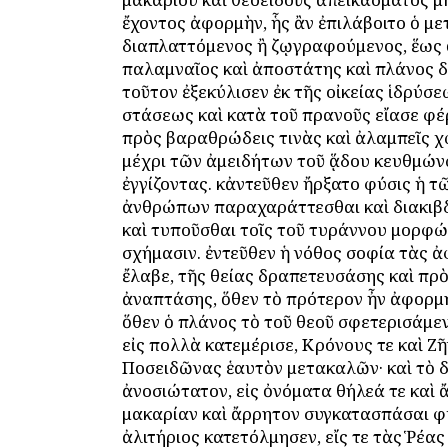
ἔχοντος ἀφορμὴν, ἧς ἂν ἐπιλάβοιτο ὁ μετ
διαπλαττόμενος ἢ ζῳγραφούμενος, ἕως 
παλαμναῖος καὶ ἀποστάτης καὶ πλάνος 
τοῦτον ἐξεκύλισεν ἐκ τῆς οἰκείας ἱδρύσε
στάσεως καὶ κατὰ τοῦ πρανοῦς εἴασε φέ
πρὸς βαραθρώδεις τινὰς καὶ ἀλαμπεῖς χ
μέχρι τῶν ἀμειδήτων τοῦ ᾅδου κευθμώ
ἐγγίζοντας. κἀντεῦθεν ἤρξατο φύσις ἡ τ
ἀνθρώπων παραχαράττεσθαι καὶ διακιβ
καὶ τυποῦσθαι τοῖς τοῦ τυράννου μορφώ
σχήμασιν. ἐντεῦθεν ἡ νόθος σοφία τὰς 
ἔλαβε, τῆς θείας δραπετευσάσης καὶ πρ
ἀναπτάσης, ὅθεν τὸ πρότερον ἦν ἀφορμ
ὅθεν ὁ πλάνος τὸ τοῦ θεοῦ σφετερισάμε
εἰς πολλὰ κατεμέρισε, Κρόνους τε καὶ Ζῆ
Ποσειδῶνας ἑαυτὸν μετακαλῶν· καὶ τὸ 
ἀνοσιώτατον, εἰς ὀνόματα θήλεά τε καὶ 
μακαρίαν καὶ ἄρρητον συγκατασπάσαι φ
ἀλιτήριος κατετόλμησεν, εἴς τε τὰς Ῥέας