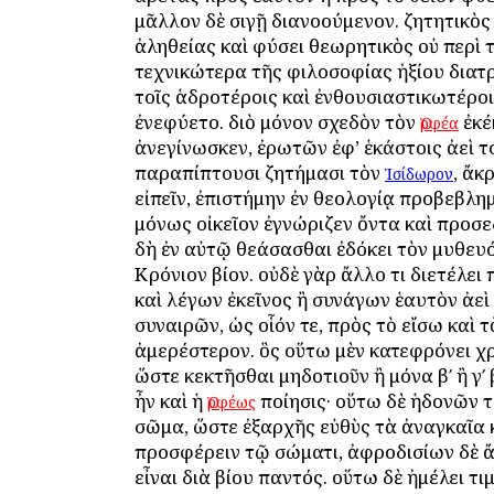
μᾶλλον δὲ σιγῇ διανοούμενον. ζητητικὸς
ἀληθείας καὶ φύσει θεωρητικὸς οὐ περὶ 
τεχνικώτερα τῆς φιλοσοφίας ἠξίου διατρ
τοῖς ἁδροτέροις καὶ ἐνθουσιαστικωτέρο
ἐνεφύετο. διὸ μόνον σχεδὸν τὸν
ἐκέ
Ὀρφέα
ἀνεγίνωσκεν, ἐρωτῶν ἐφ’ ἑκάστοις ἀεὶ τ
παραπίπτουσι ζητήμασι τὸν
, ἄκ
Ἰσίδωρον
εἰπεῖν, ἐπιστήμην ἐν θεολογίᾳ προβεβλη
μόνως οἰκεῖον ἐγνώριζεν ὄντα καὶ προσε
δὴ ἐν αὐτῷ θεάσασθαι ἐδόκει τὸν μυθευ
Κρόνιον βίον. οὐδὲ γὰρ ἄλλο τι διετέλει
καὶ λέγων ἐκεῖνος ἢ συνάγων ἑαυτὸν ἀεὶ 
συναιρῶν, ὡς οἷόν τε, πρὸς τὸ εἴσω καὶ τ
ἀμερέστερον. ὃς οὕτω μὲν κατεφρόνει χ
ὥστε κεκτῆσθαι μηδοτιοῦν ἢ μόνα βʹ ἢ γʹ 
ἦν καὶ ἡ
ποίησις· οὕτω δὲ ἡδονῶν τ
Ὀρφέως
σῶμα, ὥστε ἐξαρχῆς εὐθὺς τὰ ἀναγκαῖα 
προσφέρειν τῷ σώματι, ἀφροδισίων δὲ 
εἶναι διὰ βίου παντός. οὕτω δὲ ἠμέλει τι