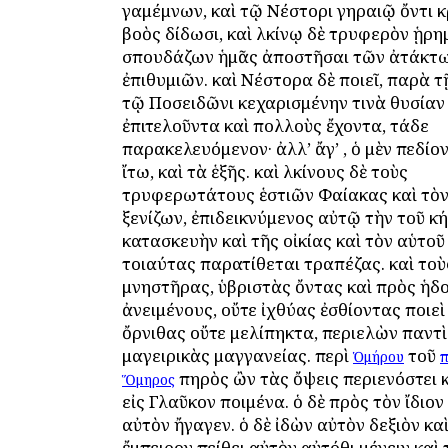
Ἀγαμέμνων, καὶ τῷ Νέστορι γηραιῷ ὄντι 
βοὸς δίδωσι, καὶ Ἀλκίνῳ δὲ τρυφερὸν ᾑρη
σπουδάζων ἡμᾶς ἀποστῆσαι τῶν ἀτάκτ
ἐπιθυμιῶν. καὶ Νέστορα δὲ ποιεῖ, παρὰ 
τῷ Ποσειδῶνι κεχαρισμένην τινὰ θυσίαν
ἐπιτελοῦντα καὶ πολλοὺς ἔχοντα, τάδε
παρακελευόμενον· ἀλλ’ ἄγ’ , ὁ μὲν πεδίον
ἴτω, καὶ τὰ ἑξῆς. καὶ Ἀλκίνους δὲ τοὺς
τρυφερωτάτους ἑστιῶν Φαίακας καὶ τὸ
ξενίζων, ἐπιδεικνύμενος αὐτῷ τὴν τοῦ κ
κατασκευὴν καὶ τῆς οἰκίας καὶ τὸν αὑτοῦ 
τοιαύτας παρατίθεται τραπέζας. καὶ τοὺ
μνηστῆρας, ὑβριστὰς ὄντας καὶ πρὸς ἡδ
ἀνειμένους, οὔτε ἰχθύας ἐσθίοντας ποιεὶ
ὄρνιθας οὔτε μελίπηκτα, περιελὼν παντὶ
μαγειρικὰς μαγγανείας. περὶ
τοῦ
Ὁμήρου
π
πηρὸς ὢν τὰς ὄψεις περιενόστει 
Ὅμηρος
εἰς Γλαῦκον ποιμένα. ὁ δὲ πρὸς τὸν ἴδιο
αὐτὸν ἤγαγεν. ὁ δὲ ἰδὼν αὐτὸν δεξιὸν κ
ἔμπειρον πείθει αὐτὸν αὐτόθι μένειν καὶ