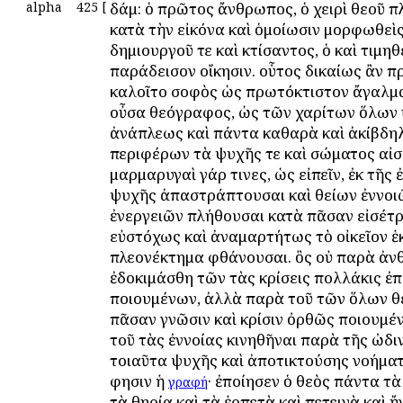
alpha
425
[
Ἀδάμ: ὁ πρῶτος ἄνθρωπος, ὁ χειρὶ θεοῦ π
κατὰ τὴν εἰκόνα καὶ ὁμοίωσιν μορφωθεὶς
δημιουργοῦ τε καὶ κτίσαντος, ὁ καὶ τιμηθε
παράδεισον οἴκησιν. οὗτος δικαίως ἂν 
καλοῖτο σοφὸς ὡς πρωτόκτιστον ἄγαλμα
οὖσα θεόγραφος, ὡς τῶν χαρίτων ὅλων
ἀνάπλεως καὶ πάντα καθαρὰ καὶ ἀκίβδη
περιφέρων τὰ ψυχῆς τε καὶ σώματος αἰσ
μαρμαρυγαὶ γάρ τινες, ὡς εἰπεῖν, ἐκ τῆς 
ψυχῆς ἀπαστράπτουσαι καὶ θείων ἐννοιῶ
ἐνεργειῶν πλήθουσαι κατὰ πᾶσαν εἰσέτ
εὐστόχως καὶ ἀναμαρτήτως τὸ οἰκεῖον 
πλεονέκτημα φθάνουσαι. ὃς οὐ παρὰ ἀ
ἐδοκιμάσθη τῶν τὰς κρίσεις πολλάκις 
ποιουμένων, ἀλλὰ παρὰ τοῦ τῶν ὅλων θ
πᾶσαν γνῶσιν καὶ κρίσιν ὀρθῶς ποιουμέ
τοῦ τὰς ἐννοίας κινηθῆναι παρὰ τῆς ὠδι
τοιαῦτα ψυχῆς καὶ ἀποτικτούσης νοήματα
φησιν ἡ
· ἐποίησεν ὁ θεὸς πάντα τὰ
γραφή
τὰ θηρία καὶ τὰ ἑρπετὰ καὶ πετεινὰ καὶ 