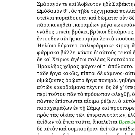
Σμάραγόν τε καὶ Ἄσβεστον ἠδὲ Σαβάκτη
Ὠμόδαμόν θ’ , ὃς τῇδε τέχνῃ κακὰ πολλὰ 
στεῖλαι πυραίθουσαν καὶ δώματα· σὺν δὲ
πᾶσα κυκηθείη, κεραμέων μέγα κωκυσά
γνάθος ἱππείη βρύκει, βρύκοι δὲ κάμινος
ἔντοσθεν αὐτῆς κεραμήϊα λεπτὰ ποοῦσα.
Ἠελίοιο θύγατερ, πολυφάρμακε Κίρκη, ἄ
φάρμακα βάλλε, κάκου δ’ αὐτούς τε καὶ 
δὲ καὶ Χείρων ἀγέτω πολέας Κενταύρους,
Ἡρακλῆος χεῖρας φύγον οἵ τ’ ἀπόλοντο.
τάδε ἔργα κακῶς, πίπτοι δὲ κάμινος· αὐτο
οἰμώζοντες ὁρῴατο ἔργα πονηρά. γηθήσ
αὐτῶν κακοδαίμονα τέχνην. ὃς δέ χ’ ὑπε
περὶ τούτου πᾶν τὸ πρόσωπον φλεχθῇ, 
πάντες ἐπίστωνται αἴσιμα ῥέζειν. ὁ αὐτὸ
παραχειμάζων ἐν τῇ Σάμῳ καὶ προσπορ
πρὸς τὰς οἰκίας τῶν ἐπιφανεστάτων, ἐλά
ἀείδων τὰ ἔπεα ταῦτα, ἃ καλεῖται
Εἰρεσιώ
δὲ αὐτὸν καὶ συμπαρῆσαν ἀεὶ τῶν παίδω