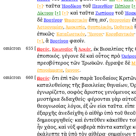
· ταῦτα
τοῦ
·
[+]
Ἡροδίκου
Περινθίου
Πέπλον
[+
· καὶ ταῦτα
τοῦ
Δίκτυον
[+]
[+]
Ζωπύρου
Ἡρακ
δὲ
·
ἔπη ͵ασʹ,
ἔπ
Βροτίνου
Ὀνομαστικὸν
Θεογονίαν
,
,
,
Ἀστρονομίαν
Ἀμοκοπία
Θυηπολικόν
ᾨοθυτικὰ
ἐπικῶς·
,
·
Καταζωστικόν
Ὕμνους
Κορυβαντικόν
, ἃ
φασίν.
[+]
Βροτίνου
omicron
655
[
,
ἢ
, ἐκ Βισαλτίας τῆς
Ὀρφεύς
Κικωναῖος
Ἀρκάς
ἐποποιός. γέγονε δὲ καὶ οὗτος πρὸ
Ὁμήρο
πρεσβύτερος τῶν Τρωϊκῶν. ἔγραψε δὲ
Μ
,
.
ἐπιγράμματα
ὕμνους
omicron
660
[
· ὅτι ἐπὶ τῶν παρὰ Ἰουδαίοις Κριτῶν
Ὀρφεύς
καταλυθείσης τῆς βασιλείας Ἀθηναίων, 
ἐγνωρίζετο, σοφὸς ἄριστος γενόμενος κ
μυστήρια διδαχθείς· φέρονται γὰρ αὐτοῦ
θεογνωσίας λόγοι, ἐξ ὧν εἰσι ταῦτα. εἶπε 
ἐξαρχῆς ἀνεδείχθη ὁ αἰθὴρ ὑπὸ τοῦ θεοῦ
δημιουργηθείς· καὶ ἐντεῦθεν κἀκεῖθεν το
ἦν χάος, καὶ νὺξ φοβερὰ πάντα κατεῖχε κ
ἐκάλυπτε τὰ ὑπὸ τὸν αἰθέρα· σημαίνων 