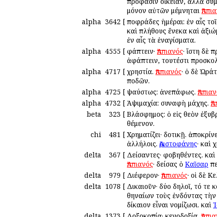
πρόφασιν οἰκείαν, ἀλλὰ συμ
μόνον αὐτῶν μέμνηται
Ἀππι
alpha
3642
[
Ἀποφράδες ἡμέραι: ἐν αἷς το
καὶ πλήθους ἕνεκα καὶ ἀξιώ
ἐν αἷς τὰ ἐναγίσματα.
alpha
4555
[
Ἀφάπτειν·
Ἀππιανός
· ἵστη δὲ
ἀφάπτειν, τουτέστι προσκο
alpha
4717
[
Ἀχρηστία.
Ἀππιανός
· ὁ δὲ Ὡρά
ποδῶν.
alpha
4725
[
Ἀψαύστως: ἀνεπάφως.
Ἀππια
alpha
4732
[
Ἁψιμαχία: συναφὴ μάχης.
Ἀ
beta
323
[
Βλάσφημος: ὁ εἰς θεὸν ἐξυβ
θέμενον.
chi
481
[
Χρηματίζει· δοτικῇ. ἀποκρίν
ἀλλήλοις.
Ἀριστοφάνης
· καὶ
delta
367
[
Δείσαντες· φοβηθέντες. καὶ
Ἀππιανός
· δείσας ὁ
Καῖσαρ
πε
delta
979
[
Διέφερον·
Ἀππιανός
· οἱ δὲ Κ
delta
1078
[
Δικαιοῦν· δύο δηλοῖ, τό τε 
Ἀθηναίων τοὺς ἐνδόντας τὴ
δίκαιον εἶναι νομίζωσι. καὶ
delta
1373
[
Δοξοκοπία· κενοδοξία.
Ἀππι