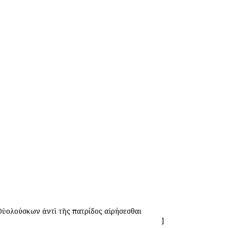
 Οὐολούσκων ἀντὶ τῆς πατρίδος αἱρήσεσθαι
]