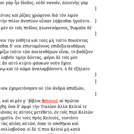
οὐ γὰρ ἦν δίοδος, οὐδὲ ναυσίν, ἁλιτενὴς γὰρ
]
ότοις καὶ ῥίζαις χρώμενοι διὰ τὸν λιμὸν
καὶ τὴν πόλιν ἄνοπλον οὖσαν λήψεσθαι ἡγοῦντο.
]
 μὲν ἐν τοῖς πεδίοις ἁλωνευόμενος, Ῥωμαῖοι δέ
]
άνειν τὴν ἐσθῆτα καὶ τοὺς μὴ τοῦτο ποιοῦντας
σθαι δ’ οὐκ ἐπισταμένους ἐπιδεξιελευθέρως
μίζω τοῦτο τῶν ἀνελευθέρων εἶναι, τὸ βαδίζειν
λαβεῖν τιμὴν δόντας, φέρει δὲ τοῖς μὲν
ὐκ ἂν αὐτὸ κτῷτο φάσκων νοῦν ἔχειν.
ένῳ καὶ τὸ σῶμα ἀναλαμβάνοντι. ὁ δὲ ἐξήλατο
]
]
ν οὐκ ἐχειροτόνησεν οὐ τὸν ἄνδρα ἀπαξιῶν,
]
ν
. καὶ αἰ μὲν γ ' βίβλοι
Ἀππιανοῦ
αἱ πρῶται
θη. ὅσα δ’ ἀμφὶ τὴν Ἰταλίαν ἄλλα Κελτοί τε
λάναις ἐς αὐτοὺς μετέθετο, ἐν τοῖς περὶ Κελτῶν
ρεῖτο. ὅτι τοὺς πρὸς Κελτοὺς, τουτέστι
 τὰς αἰτίας αὐτῶν, ὅσαι τε συνθῆκαι καὶ
συλλαβοῦσα. εἰ δὲ τί που Κελτοὶ μὴ κατὰ