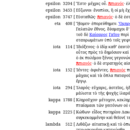
epsilon
3204
[
Ἔστε· μέχρις οὗ.
Ἀππιανός
· ἐ
epsilon
3453
[
Εὔζωνοι· ἔνοπλοι, ἢ οἱ μὴ ἔ
epsilon
3747
[
Εὐσταθῶς·
Ἀππιανός
· ὁ δὲ ἐ
eta
408
[
ᾜομεν· ἐπορεύθημεν.
Ὅμηρ
Γαλατῶν ἔθνος. δύσμαχοι δ’
τοῦ δὲ
Καίσαρος
Γαΐου
περὶ 
σταυρωμάτων ὑπὸ τοῖς γεφυρ
iota
114
[
Ἰδιόξενος· ὁ ἰδίᾳ καθ’ ἑαυτ
οὗτος πρὸς τὸ δημόσιον καὶ 
ὁ ἐκ πολέμου ξένος γεγονώς
Ἀππιανός
· ὁ δὲ στρατηγὸς αἰ
iota
152
[
Ἱέντες· ἀφιέντες.
Ἀππιανὸς
πε
μάχαις καὶ τὰ ὅπλα παταγο
ἔργῳ.
iota
294
[
Ἱλαρός· εὔχαρις, ἀστεῖος, ἡ
μάλιστα τὸ τῆς ψυχῆς ἱλαρό
kappa
1788
[
Κληροῦχον· μέτοχον, κεκλη
πταίσμασι τῶν γειτόνων οὐ
kappa
2225
[
Κώθων· εἶδος ποτηρίου Λακω
συγκεκομμένην καὶ θεῖον( τ
lambda
512
[
Λιθάζω· αἰτιατικῇ καὶ τὸ ὁ
τιτρωσκομένη κατεχώσθη.