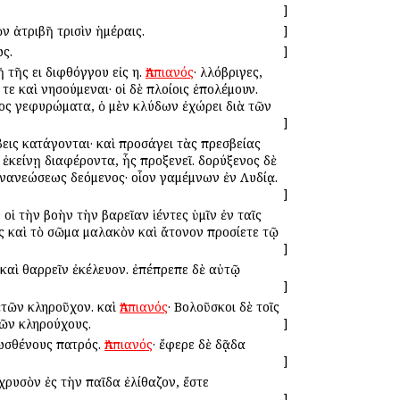
]
ν ἀτριβῆ τρισὶν ἡμέραις.
]
ς.
]
ῇ τῆς ει διφθόγγου εἰς η.
Ἀππιανός
· Ἀλλόβριγες,
ε καὶ νησούμεναι· οἱ δὲ πλοίοις ἐπολέμουν.
τος γεφυρώματα, ὁ μὲν κλύδων ἐχώρει διὰ τῶν
]
βεις κατάγονται· καὶ προσάγει τὰς πρεσβείας
ι ἐκείνῃ διαφέροντα, ἧς προξενεῖ. δορύξενος δὲ
ἀνανεώσεως δεόμενος· οἷον Ἀγαμέμνων ἐν Λυδίᾳ.
]
 οἱ τὴν βοὴν τὴν βαρεῖαν ἱέντες ὑμῖν ἐν ταῖς
ς καὶ τὸ σῶμα μαλακὸν καὶ ἄτονον προσίετε τῷ
]
καὶ θαρρεῖν ἐκέλευον. ἐπέπρεπε δὲ αὐτῷ
]
ἐτῶν κληροῦχον. καὶ
Ἀππιανός
· Βολοῦσκοι δὲ τοῖς
τῶν κληρούχους.
]
εωσθένους πατρός.
Ἀππιανός
· ἔφερε δὲ δᾷδα
]
 χρυσὸν ἐς τὴν παῖδα ἐλίθαζον, ἔστε
]