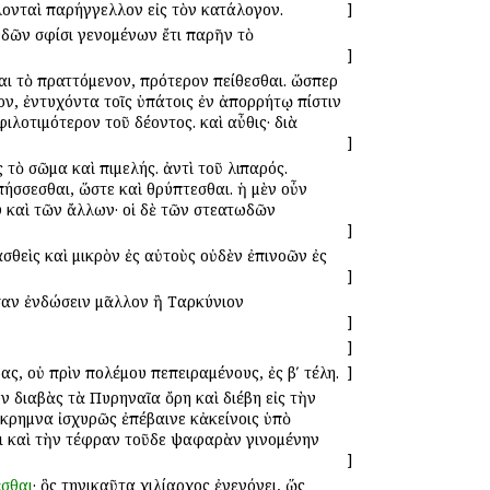
λονταὶ παρήγγελλον εἰς τὸν κατάλογον.
]
νδῶν σφίσι γενομένων ἔτι παρῆν τὸ
]
έναι τὸ πραττόμενον, πρότερον πείθεσθαι. ὥσπερ
γον, ἐντυχόντα τοῖς ὑπάτοις ἐν ἀπορρήτῳ πίστιν
ιλοτιμότερον τοῦ δέοντος. καὶ αὖθις· διὰ
]
 τὸ σῶμα καὶ πιμελής. ἀντὶ τοῦ λιπαρός.
πήσσεσθαι, ὥστε καὶ θρύπτεσθαι. ἡ μὲν οὖν
υ καὶ τῶν ἄλλων· οἱ δὲ τῶν στεατωδῶν
]
σθεὶς καὶ μικρὸν ἐς αὐτοὺς οὐδὲν ἐπινοῶν ἐς
]
ασαν ἐνδώσειν μᾶλλον ἢ Ταρκύνιον
]
]
ς, οὐ πρὶν πολέμου πεπειραμένους, ἐς βʹ τέλη.
]
ων διαβὰς τὰ Πυρηναῖα ὄρη καὶ διέβη εἰς τὴν
όκρημνα ἰσχυρῶς ἐπέβαινε κἀκείνοις ὑπὸ
ει καὶ τὴν τέφραν τοῦδε ψαφαρὰν γινομένην
]
έσθαι
· ὃς τηνικαῦτα χιλίαρχος ἐγεγόνει, ὥς