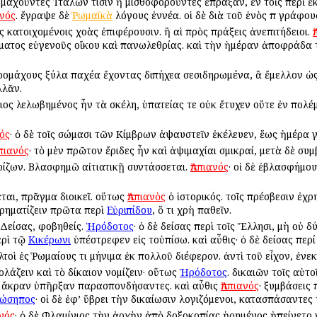
μαχοῦντες Ἰταλῶν τισιν ἢ μισθοφοροῦντες ἔπραξαν, ἐν τοῖς περὶ ἐ
ανός
. ἔγραψε δὲ
Ῥωμαϊκὰ
λόγους ἐννέα. οἱ δὲ διὰ τοῦ ἑνὸς π γράφο
ῖς κατοιχομένοις χοὰς ἐπιφέρουσιν. ἢ αἱ πρὸς πράξεις ἀνεπιτήδειοι.
ματος εὐγενοῦς οἴκου καὶ πανωλεθρίας. καὶ τὴν ἡμέραν ἀποφράδα τί
 προμάχους ξύλα παχέα ἔχοντας διπήχεα σεσιδηρωμένα, ἃ ἔμελλον ὡς
λλᾶν.
τιος λελωβημένος ἦν τὰ σκέλη, ὑπατείας τε οὐκ ἔτυχεν οὔτε ἐν πολ
νός
· ὁ δὲ τοῖς σώμασι τῶν Κίμβρων ἀψαυστεῖν ἐκέλευεν, ἕως ἡμέρα 
ππιανός
· τὸ μὲν πρῶτον ἔριδες ἦν καὶ ἁψιμαχίαι σμικραί, μετὰ δὲ συ
ρίζων. Βλασφημῶ αἰτιατικῇ συντάσσεται.
Ἀππιανός
· οἱ δὲ ἐβλασφήμο
εται, πρᾶγμα διοικεῖ. οὕτως
Ἀππιανὸς
ὁ ἱστορικός. τοῖς πρέσβεσιν ἐχρ
 χρηματίζειν πρῶτα περὶ
Εὐριπίδου
, ὅ τι χρὴ παθεῖν.
 Δείσας, φοβηθείς.
Ἡρόδοτος
· ὁ δὲ δείσας περὶ τοῖς Ἕλλησι, μὴ οὐ
ρὶ τῷ
Κικέρωνι
ὑπέστρεφεν εἰς τοὐπίσω. καὶ αὖθις· ὁ δὲ δείσας περί 
ελτοὶ ἐς Ῥωμαίους τι μήνιμα ἐκ πολλοῦ διέφερον. ἀντὶ τοῦ εἶχον, ἐνε
κολάζειν καὶ τὸ δίκαιον νομίζειν· οὕτως
Ἡρόδοτος
. δικαιῶν τοῖς αὐτο
ν ἄκραν ὑπῆρξαν παρασπονδήσαντες. καὶ αὖθις
Ἀππιανός
· ξυμβάσεις 
Ἰώσηπος
· οἱ δὲ ἐφ’ ὕβρει τὴν δικαίωσιν λογιζόμενοι, κατασπάσαντες
ανός
· ὁ δὲ Φλαμίνιος τὴν ἀρχὴν ἀπὸ δοξοκοπίας ᾑρημένος ἠπείγετο Ἀ