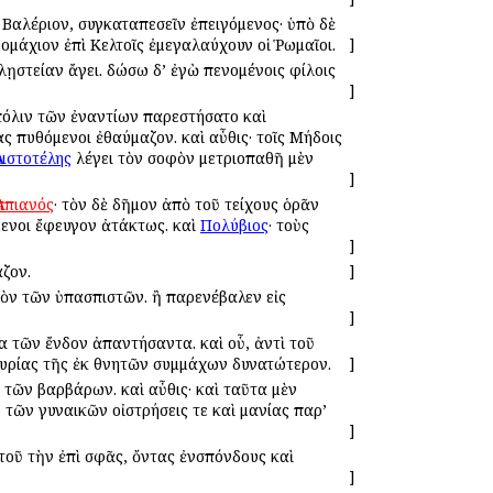
 Βαλέριον, συγκαταπεσεῖν ἐπειγόμενος· ὑπὸ δὲ
ομάχιον ἐπὶ Κελτοῖς ἐμεγαλαύχουν οἱ Ῥωμαῖοι.
]
 λῃστείαν ἄγει. δώσω δ’ ἐγὼ πενομένοις φίλοις
]
πόλιν τῶν ἐναντίων παρεστήσατο καὶ
 πυθόμενοι ἐθαύμαζον. καὶ αὖθις· τοῖς Μήδοις
Ἀριστοτέλης
λέγει τὸν σοφὸν μετριοπαθῆ μὲν
]
Ἀππιανός
· τὸν δὲ δῆμον ἀπὸ τοῦ τείχους ὁρᾶν
όμενοι ἔφευγον ἀτάκτως. καὶ
Πολύβιος
· τοὺς
]
αζον.
]
ὸν τῶν ὑπασπιστῶν. ἢ παρενέβαλεν εἰς
]
να τῶν ἔνδον ἀπαντήσαντα. καὶ οὗ, ἀντὶ τοῦ
ικουρίας τῆς ἐκ θνητῶν συμμάχων δυνατώτερον.
]
 τῶν βαρβάρων. καὶ αὖθις· καὶ ταῦτα μὲν
 τῶν γυναικῶν οἰστρήσεις τε καὶ μανίας παρ’
]
ὐτοῦ τὴν ἐπὶ σφᾶς, ὄντας ἐνσπόνδους καὶ
]