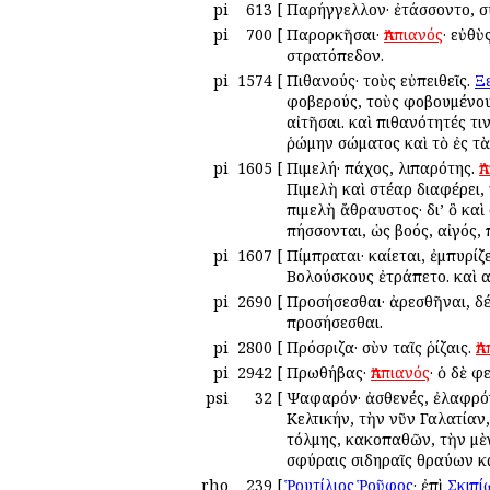
pi
613
[
Παρήγγελλον· ἐτάσσοντο, σ
pi
700
[
Παρορκῆσαι·
Ἀππιανός
· εὐθὺ
στρατόπεδον.
pi
1574
[
Πιθανούς· τοὺς εὐπειθεῖς.
Ξ
φοβερούς, τοὺς φοβουμένο
αἰτῆσαι. καὶ πιθανότητές τι
ῥώμην σώματος καὶ τὸ ἐς τὰ
pi
1605
[
Πιμελή· πάχος, λιπαρότης.
Ἀ
Πιμελὴ καὶ στέαρ διαφέρει,
πιμελὴ ἄθραυστος· δι’ ὃ κα
πήσσονται, ὡς βοός, αἰγός,
pi
1607
[
Πίμπραται· καίεται, ἐμπυρίζ
Βολούσκους ἐτράπετο. καὶ α
pi
2690
[
Προσήσεσθαι· ἀρεσθῆναι, δ
προσήσεσθαι.
pi
2800
[
Πρόσριζα· σὺν ταῖς ῥίζαις.
Ἀ
pi
2942
[
Πρωθήβας·
Ἀππιανός
· ὁ δὲ 
psi
32
[
Ψαφαρόν· ἀσθενές, ἐλαφρό
Κελτικήν, τὴν νῦν Γαλατίαν
τόλμης, κακοπαθῶν, τὴν μὲ
σφύραις σιδηραῖς θραύων κ
rho
239
[
Ῥουτίλιος
Ῥοῦφος
· ἐπὶ
Σκιπί