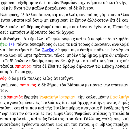
αρχηδόνιοι ἐξέδραμον ἐπὶ τὰ τῶν Ῥωμαίων μηχανήματα οὐ κατὰ γῆν, 
οἱ μὲν ἄχρι τῶν μαζῶν βρεχόμενοι, οἱ δὲ διένεον.
 ἀλλοφυὲς, ἐξ ἄλλου ἀσυνάρτητον, ἀλλότριον. πόαις γάρ τισιν ἀλλοκ
 μέντοι ὕπατοι καὶ ὄκνῳ μὴ ἐπιχειρεῖν ἐς ἔργον ἀλλόκοτον· ἔτι δὲ 
ὸ δὲ λοιπὸν τοῦ θέρους ἀμφότεποι περὶ σιτολογίαν ἐγίνοντο, Περσεὺς
σεὺς ἐμπρήσειν ἐβούλετο διὰ τὰ ἄχυρα.
ὶ τοῦ ἀνέχειν. ὅτι ἔμελλε τοῖς φιλοσόφοις καὶ τοῦ κοσμίως ἀναλαμβ
τήτῳ
[+]
· πάντα δυναμένους ὀξέως τε καὶ τορῶς διακονεῖν, ἀναλαβέ
ντας ὑπαντῆσαι θεῶν.
Ἄλεξις
δέ φησι περὶ ἐσθῆτος οὕτως· ἓν γὰρ νο
ν καλῶς· οὗ μήτε πράττεται τέλος, μηδὲν γὰρ ἡμᾶς, μήτε δι’ ἑτέρων 
 τοῖς δ’ ὁρῶσιν ἡδονήν, κόσμον δὲ τῷ βίῳ. τὸ τοιοῦτον γέρας τίς ο
κτάσθαι.
Ἀππιανός
· τότε δὲ ἔθει τις δρόμῳ δηλώσων τῷ Πέρσῃ λουομ
οι πρὸ τῆς μάχης.
ανός
· ὁ δὲ μετὰ πολλῆς λείας ἀνεζεύγνυ.
 ἡγούμενος.
Ἀππιανός
· ὁ δὲ δῆμος τὸν Μάρκιον μετιόντα τὴν ὑπατεία
τοῦ.
ος ὁ
Ἀππιανὸς
ἔγραψε
Ῥωμαϊκὴν
ἱστορίαν
, τὴν καλουμένην
Βασιλικὴ
ις ἀγωνιζομένοις ἐς Ἰταλιώτας ἔτι περὶ ἀρχῆς καὶ ἡγεμονίας ἐπράχ
παθον, καὶ εἴ τί που καὶ τῆς Ἰταλίας μέρος ἀνάγκαις ἢ ἐνέδραις ἢ π
 ἐφ’ ἑαυτῶν ὅσα καὶ ἐς τὰς ἐμφυλίους Ῥωμαίων στάσεις ἡ Ἰταλία διῃ
ν ποταμόν εἰσι, καὶ τοὺς Γαλάτας, τουτέστι Γάλλους, πολέμους, καὶ
αστάσεις ἐγένοντο Κελτῶν ἕως ἐπὶ τοῦ Γαΐου, ἡ δʹ βίβλος περιέχει 