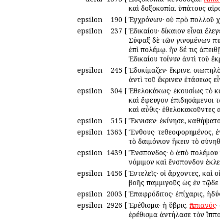
καὶ δοξοκοπία. ὑπάτους αἱρ
epsilon
190
[
Ἐγχρόνων· οὐ πρὸ πολλοῦ 
epsilon
237
[
Ἐδικαίου· δίκαιον εἶναι ἔλε
Σύφαξ δὲ τῶν γινομένων πυν
ἐπὶ πολέμῳ. ἢν δέ τις ἀπειθ
Ἐδικαίου τοίνυν ἀντὶ τοῦ ἔκρ
epsilon
245
[
Ἐδοκίμαζεν· ἔκρινε. σιωπηλ
ἀντὶ τοῦ ἔκρινεν ἐτάσεως εἶ
epsilon
304
[
Ἐθελοκάκως· ἑκουσίως τὸ 
καὶ ἔφευγον ἐπιδησάμενοι τ
καὶ αὖθις· ἐθελοκακοῦντες α
epsilon
515
[
Ἔκνισεν· ἐκίνησε, καθήψατ
epsilon
1363
[
Ἔνθους· τεθεοφορημένος, ἐ
τὸ δαιμόνιον ἥκειν τὸ σύνηθ
epsilon
1439
[
Ἔνσπονδος· ὁ ἀπὸ πολέμου 
νόμιμον καὶ ἔνσπονδον ἐκλε
epsilon
1456
[
Ἐντελεῖς· οἱ ἄρχοντες, καὶ
βοῆς παμμιγοῦς ὡς ἐν τῷδε 
epsilon
2003
[
Ἐπαφρόδιτος· ἐπίχαρις, ἡδύ
epsilon
2926
[
Ἐρέθισμα· ἡ ὕβρις.
Ἀππιανός
·
ἐρέθισμα ἀντήλασε τὸν ἵππο