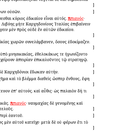
]
νων οὐσῶν.
]
σεσθαι κύριος ἐδικαίου εἶναι αὐτός.
Ἀππιανός
·
 Λιβύης μήτε Καρχηδονίους Ἰταλίας ἐπιβαίνειν
έγειν μὲν πρὸς οὐδὲ ἓν αὐτῶν ἐδικαίου.
]
 οἰκίας χωρῶν συνελάμβανεν, ὅσους ἐδοκίμαζεν.
]
 ὑπὸ μνησικακίας, ἐθελοκάκως τε ἠγωνίζοντο
εχείρουν ἀπειρίαν ἐπικαλοῦντες τῷ στρατηγῷ.
]
 δὲ Καρχηδόνιοι ἔδωκαν αὐτήν.
]
χῆμα καὶ τὸ βλέμμα διαθεὶς ὥσπερ ἔνθους, ἔφη
]
ευον ἐπ’ αὐτούς. καὶ αὖθις· ὡς παλαιὸν δή τι
]
τικάς.
Ἀππιανός
· ναυμαχίας δὲ γενομένης καὶ
τελοῦς.
]
περὶ ἑαυτοῦ.
]
ς μὲν αὑτοῦ κατεῖχε· μετὰ δὲ οὐ φέρων ἔτι τὸ
]