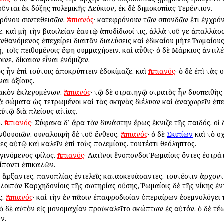
οῦνται ἐκ δόξης πολεμικῆς Λεύκιον, ἐκ δὲ δημοκοπίας Τερέντιον.
χρόνου συντεθεισῶν.
Ἀππιανός
· κατεφρόνουν τῶν σπονδῶν ἔτι ἐγχρό
γε. καὶ μὴ τὴν βασιλείαν ἑαυτῷ ἀποδίδωσί τις, ἀλλὰ τοῦ γε ἀπαλλάσ
θανόμενος ἐπεχείρει διαιτᾶν διαλύσεις καὶ ἐδικαίου μήτε Ῥωμαίους
ῇ, τοῖς πειθομένοις ἔφη συμμαχήσειν. καὶ αὖθις· ὁ δὲ Μάρκιος ἀντιλ
ινε, δίκαιον εἶναι ἐνόμιζεν.
ὸς ἦν ἐπὶ τούτοις ἀποκρύπτειν ἐδοκίμαζε. καὶ
Ἀππιανός
· ὁ δὲ ἐπὶ τὰς
ναι ἀξίους.
κακὸν ἐκλεγομένων.
Ἀππιανός
· τῷ δὲ στρατηγῷ στρατὸς ἦν δυσπειθὴς
ὰ σώματα ὡς τετρωμένοι καὶ τὰς σκηνὰς διέλυον καὶ ἀναχωρεῖν ἐπ
ὐτῷ διὰ πλείους αἰτίας.
ο.
Ἀππιανός
· Σύφακα δ’ ἄρα τὸν δυνάστην ἔρως ἔκνιζε τῆς παιδός. οἱ
νθουσιῶν. συναλοιφὴ δὲ τοῦ ἔνθεος.
Ἀππιανός
· ὁ δὲ
Σκιπίων
καὶ τὸ σ
ες αὐτῷ καὶ καλεῖν ἐπὶ τοὺς πολεμίους. τουτέστι θεόληπτος.
γινόμενος φίλος.
Ἀππιανός
· Λατῖνοι ἔνσπονδοι Ῥωμαίοις ὄντες ἐστράτ
ίποντι ἐπικαλῶν.
 οἱ ἄρξαντες. πανοπλίας ἐντελεῖς κατασκευάσαντες. τουτέστιν ἀρχον
λοιπὸν Καρχηδονίοις τῆς σωτηρίας οὔσης, Ῥωμαίοις δὲ τῆς νίκης ἐν
ς.
Ἀππιανός
· καὶ τὴν ἐν πᾶσιν ἐπαφροδισίαν ὑπεραίρων ἐσεμνολόγει 
 ὁ δὲ αὐτὸν εἰς μονομαχίαν προὐκαλεῖτο σκώπτων ἐς αὐτόν. ὁ δὲ τέω
ν.