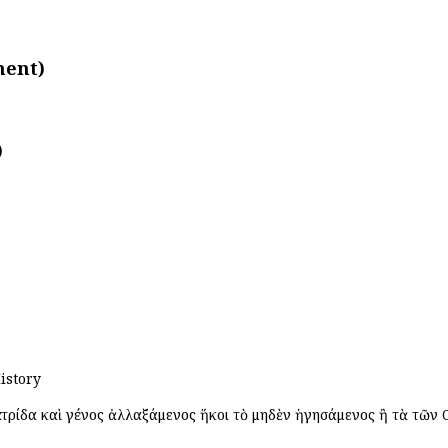
ment)
)
istory
πατρίδα καὶ γένος ἀλλαξάμενος ἥκοι τὸ μηδὲν ἡγησάμενος ἢ τὰ τῶν