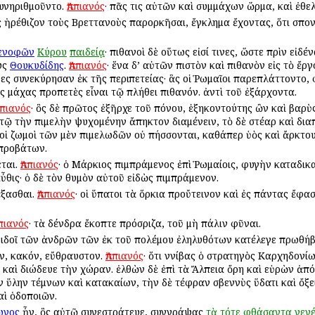
υνηριθμοῦντο.
Ἀππιανός
· πᾶς τις αὐτῶν καὶ συμμάχων ὥρμα, καὶ ἐθε
ς ἠρέθιζον τοὺς Βρεττανοὺς παρορκῆσαι, ἔγκλημα ἔχοντας, ὅτι σπο
ενοφῶν
Κύρου
παιδείᾳ
· πιθανοὶ δὲ οὕτως εἰσί τινες, ὥστε πρὶν εἰδ
υς
Θουκυδίδης
.
Ἀππιανός
· ἕνα δ’ αὐτῶν πιστὸν καὶ πιθανὸν εἰς τὸ ἔρ
νες συνεκύρησαν ἐκ τῆς περιπετείας· ἃς οἱ Ῥωμαῖοι παρεπλάττοντο, φ
ς μάχας προπετὲς εἶναι τῷ πλήθει πιθανόν. ἀντὶ τοῦ ἐξάρχοντα.
ππιανός
· ὃς δὲ πρῶτος ἐξῆρχε τοῦ πόνου, ἑξηκοντούτης ὢν καὶ βαρὺς
 τῷ τὴν πιμελὴν ψυχομένην ἄπηκτον διαμένειν, τὸ δὲ στέαρ καὶ δια
ὶ οἱ ζωμοὶ τῶν μὲν πιμελωδῶν οὐ πήσσονται, καθάπερ ὑὸς καὶ ἄρκτο
 προβάτων.
εται.
Ἀππιανός
· ὁ Μάρκιος πιμπράμενος ἐπὶ Ῥωμαίοις, φυγὴν καταδικα
ὖθις· ὁ δὲ τὸν θυμὸν αὐτοῦ εἰδὼς πιμπράμενον.
έξασθαι.
Ἀππιανός
· οἱ ὕπατοι τὰ ὅρκια προὔτεινον καὶ ἐς πάντας ἔφ
ππιανός
· τὰ δένδρα ἔκοπτε πρόσριζα, τοῦ μὴ πάλιν φῦναι.
φειδοῖ τῶν ἀνδρῶν τῶν ἐκ τοῦ πολέμου ἐληλυθότων κατέλεγε πρωθήβα
ν, κακόν, εὔθραυστον.
Ἀππιανός
· ὅτι Ἀννίβας ὁ στρατηγὸς Καρχηδονί
, καὶ διώδευε τὴν χώραν. ἐλθὼν δὲ ἐπὶ τὰ Ἄλπεια ὄρη καὶ εὑρὼν ἀπ
ν ὕλην τέμνων καὶ κατακαίων, τὴν δὲ τέφραν σβεννὺς ὕδατι καὶ ὄξ
αὶ ὁδοποιῶν.
ωνος
ἦν, ὃς αὐτῷ συνεστράτευε, συγγράψας
τὰ
τότε
φθάσαντα
γεν