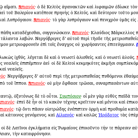
τῷ αἵματι.
Ἀππιανός
· ὁ δὲ Κελτὸς ἀγανακτῶν καὶ λιφαιμῶν ἐδίωκε τὸν
ὶ τοῦ Βαλερίου κατέπεσε πρηνὴς ὁ Κελτός. καὶ δεύτερον τοῦτο μον
 καὶ Λυπρόγαιον.
Ἀππιανός
· τὸ γὰρ λυπρόγαιον καὶ πενιχρὸν ὑμᾶς εἰς
 πάθη καταδέχεσθαι, συγγινώσκειν.
Ἀππιανός
· Κλαύδιος Μάρκελλος 
άλαντα λαβών. Νεργόβριγες δ’ αὐτοῦ περὶ τῆσδε τῆς μετριοπαθείας
μον μετριοφρονεῖν ἐπὶ τοῖς ἔναγχος οὐ χωρήσαντες ἐπιτεύγμασιν.
ωκὼς ἰχθύς. λέγεται δὲ καὶ ὁ νεωστὶ ἁλισθείς. καὶ ὁ νεωστὶ ἁλούς.
υς νεαλεῖς ἐπιπέμπειν ἀεί· οἱ δὲ Κελτοὶ κεκμηκότες ἀκμῆσι συμπλεκ
καὶ νεαλεῖς.
νός
· Νεργόβριγες δ’ αὐτοῦ περὶ τῆς μετριοπαθείας πυθόμενοι ἐθαύμ
πὸ τοῦ ἵππου.
Ἀππιανός
· οὐ μὴν ἔφθασε τρῶσαι, συναρπασάντων αὐτ
ἑαυτῷ, ὀξυτόνως δὲ τὸ οὗτοι.
Συμπόσιον
· οἷ μὲν γὰρ εὐθὺς παῖδά τι
ππιανός
· ἐπεὶ δὲ ἦν οἱ τὸ κακὸν τέχνης κρεῖττον καὶ μέντοι καὶ ἐπ
ππιανός
· τῷ ὄντι πᾶσιν οἰστρώδης ἐνέπιπτεν ὁρμὴ καὶ προθυμία κατὰ
αὶ κάτοινος γενόμενος. καὶ
Αἰλιανός
· καὶ καλῶς
Ἡρόδοτος
τὰς ὑπὲρ
· οἱ δὲ Λατῖνοι ἐγκλήματα εἰς Ῥωμαίους ἐποιοῦντο τήν τε πάρεσιν α
έλειαν, τὴν καταφρόνησιν.