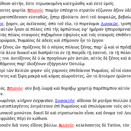
λίθουν αὐτήν, ἔστε τιτρωσκομένη κατεχώσθη. καὶ ἐστὲ ὑμεῖς.
χοντες φορτία.
Ἀππιανός
· ποιμὴν ὑπέσχετο στρατὸν εὔζωνον ἄξειν ὁδὸ
στρατοπέδευσεν εὐσταθῶς, ᾗπερ ἐβούλετο. ἀντὶ τοῦ ἀσφαλῶς, βεβαίω
ος
. ᾔομεν, ὡς ἐκέλευσας. ἀπὸ τοῦ εἴω, τὸ πορεύομαι
Δωρικῶς
, τροπ
 αὐτῶν ἦσαν αἱ πόλεις ὑπὸ τῆς ἀμπώτεως ἐφ’ ἡμέραν ἠπειρούμεναί τ
τὰς πόλεις σταυροὺς πηξαμένου ὑψηλοὺς καὶ τοῖς σταυροῖς ἐπιθέν
ώμασι, Ῥωμαίοις δὲ ἀδεὲς καὶ ἐπίμονον ἦν τὸ ἔργον.
ὸν ξένος ὤν· πρόξενος δὲ ὁ νέηλυς πόλεως ξένης, παρ’ ᾧ καὶ οἱ πρέσ
τὰ ἄλλα διοικεῖ καὶ διαπράττει ἐν τῇ πατρίδι τῇ ἑαυτοῦ, τὰ τῇ πόλε
 τινι· ἀστόξενος δὲ ὁ ἐκ προγόνων μὲν ἀστῶν, αὐτὸς δὲ ξένος καὶ 
σθόμενος παρ’ ἰδιοξένων ἐξήγγειλεν Ὁστιλίῳ.
ρὶ τῶν Κελτῶν φησιν· οὓς γυμνοὺς ἐπεδείκνυε Ῥωμαίοις. οὗτοί εἰσιν
ῦντες καὶ ξίφη μακρὰ καὶ κόμας αἰωροῦντες, ὧν τὸ ἄτολμον ὁρῶντε
δύς.
Ἀππιανός
· σὺν βοῇ ἱλαρᾷ καὶ θορύβῳ χρηστῷ παρέπεμπον αὐτὸν 
ν.
ρωμένην, κλῆρον ἐσχηκυῖαν.
Σοφοκλῆς
· αἴδεσαι δὲ μητέρα πολλῶν 
 καταπλαγέντες ἐστράτευον ἐπὶ Ῥωμαίους καὶ ἐπολιόρκουν τοὺς αὐ
νικοῦ μονώτου. δοκεῖ δὲ καὶ στρατιωτικὸν εἶναι. καὶ ὄνομα τοῦ Λ
εφρῶδες πῦρ) ἐν κώθωσι.
πωσοῦν διά τινος εἴδους βάλλω.
Ἀρριανός
· κελεύσαντος δὲ Τατίου, τὸν