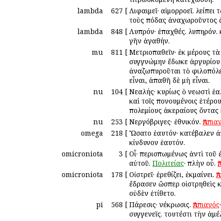
lambda
627
[
Λιφαιμεῖ· αἱμορροεῖ. λείπει 
τοὺς πόδας ἀναχωροῦντος ἀε
lambda
848
[
Λυπρόν· ἐπαχθές. λυπηρόν.
γῆν ἀγαθήν.
mu
811
[
Μετριοπαθεῖν· ἐκ μέρους τὰ
συγγνώμην ἔδωκε ἀργυρίου τ
ἀναζωπυροῦται τὸ φιλοπόλε
εἶναι, ἀπαθῆ δὲ μὴ εἶναι.
nu
104
[
Νεαλής· κυρίως ὁ νεωστὶ ἑαλ
καὶ τοῖς πονουμένοις ἑτέρο
πολεμίους ἀκεραίους ὄντας 
nu
253
[
Νεργόβριγες· ἐθνικόν.
Ἀππια
omega
218
[
Ὤσατο ἑαυτόν· κατέβαλεν ἀ
κίνδυνον ἑαυτόν.
omicroniota
3
[
Οἷ· περισπωμένως ἀντὶ τοῦ 
αὐτοῦ.
Πολιτείας
· πλὴν οὗ.
Ἀ
omicroniota
178
[
Οἰστρεῖ· ἐρεθίζει, ἐκμαίνει.
Ἀ
ἔδρασεν ὥσπερ οἰστρηθεὶς κ
οὐδὲν ἐτίθετο.
pi
568
[
Πάρεσις· νέκρωσις.
Ἀππιανός
συγγενεῖς. τουτέστι τὴν ἀμ