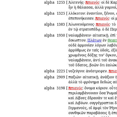
alpha
1253
[
Ἁλιτενής·
Ἀππιανός
· οἱ δὲ Κ
ἦν ἡ θάλασσα, ἀλλὰ γυμνοί, 
alpha
1325
[
Ἀλλόκοτον: ἐναντίον, ξένον,
ἐπεπονήκεσαν.
Ἀππιανός
· οἱ
alpha
1383
[
Ἁλωνευόμενος·
Ἀππιανός
· τ
ἐν τῷ στρατοπέδῳ. ὁ δὲ Περ
alpha
1930
[
Ἀναλαμβάνειν· αἰτιατικῇ. ἐπ
ἔσκωπτον.
Πλάτων
ἐν
Θεαι
οὐδὲ ἁρμονίαν λόγων λαβό
ἀρρύθμως ἐν ταῖς ὁδοῖς, ἐξὸ
χρωμένοις δόξης τιν’ ὄγκον,
Ἀναλαμβάνειν, ἀντὶ τοῦ ἀνα
τοῦ ὕδατος, βοῶν ὅτι ἑαλώκ
alpha
2225
[
Ἀνεζεύγνυ: ἀνέστρεφεν.
Ἀππι
alpha
2909
[
Ἀπαξιῶν· αἰτιατικῇ. ἀνάξιον
ἀλλὰ τὸ φρόνημα δεδιὼς αὐ
alpha
3198
[
Ἀππιανός
: ὄνομα κύριον. οὗτ
περιλαμβάνουσιν ὅσα Ῥωμαίο
καὶ Λίβυες ἔδρασάν τε καὶ ἔ
καὶ Λιβύων. συγγέγραπται δ’
Γερμανοὺς, οἳ ἀμφὶ τὸν Ῥῆνο
συνθηκῶν παραβάσεις ἢ ἐπαν