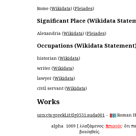
Rome (
Wikidata
) (
Pleiades
)
Significant Place (Wikidata State
Alexandria (
Wikidata
) (
Pleiades
)
Occupations (Wikidata Statement
historian (
Wikidata
)
writer (
Wikidata
)
lawyer (
Wikidata
)
civil servant (
Wikidata
)
Works
urn:cts:greekLit:tlg0551.suda001
-
Roman H
alpha
1069
[
Ἀλλαξάμενος·
Ἀππιανός
· ὅτι 
βουληθείς.