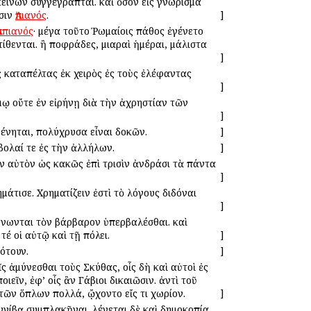
κείνων συγγέγραπται. καὶ ὅσον εἰς γνώρισμα
υσιν
Ἀπιανός
.
]
Ἀππιανός
· μέγα τοῦτο Ῥωμαίοις πάθος ἐγένετο
θενται. ἢ Ἀποφράδες, μιαραὶ ἡμέραι, μάλιστα
]
 καταπέλτας ἐκ χειρὸς ἐς τοὺς ἐλέφαντας
]
έμῳ οὔτε ἐν εἰρήνῃ διὰ τὴν ἀχρηστίαν τῶν
]
γένηται, πολύχρυσα εἶναι δοκῶν.
]
μβολαί τε ἐς τὴν ἀλλήλων.
]
υν αὐτὸν ὡς κακῶς ἐπὶ τρισὶν ἀνδράσι τὰ πάντα
]
ημάτισε. Χρηματίζειν ἐστὶ τὸ λόγους διδόναι
]
 δύνωνται τὸν βάρβαρον ὑπερβαλέσθαι. καὶ
τέ οἱ αὐτῷ καὶ τῇ πόλει.
]
κότουν.
]
ῖς ἀμύνεσθαι τοὺς Σκύθας, οἷς δὴ καὶ αὐτοὶ ἐς
ποιεῖν, ἐφ’ οἷς ἂν Γάβιοι δικαιῶσιν. ἀντὶ τοῦ
 τῶν ὅπλων πολλά, ᾤχοντο εἴς τι χωρίον.
]
ννίβᾳ συμπλακῆναι. λέγεται δὲ καὶ δημοκοπία