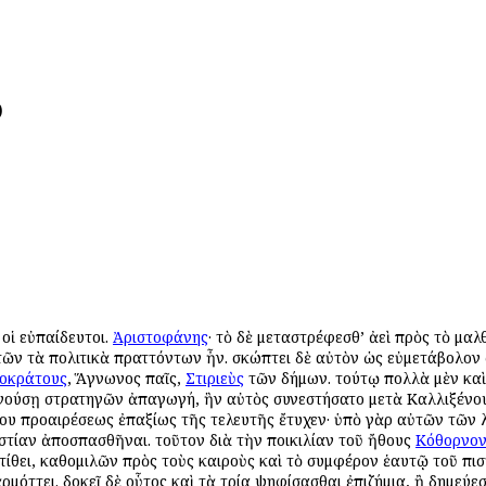
)
, οἱ εὐπαίδευτοι.
Ἀριστοφάνης
· τὸ δὲ μεταστρέφεσθ’ ἀεὶ πρὸς τὸ μαλ
ῶν τὰ πολιτικὰ πραττόντων ἦν. σκώπτει δὲ αὐτὸν ὡς εὐμετάβολον ὄ
οκράτους
, Ἅγνωνος παῖς,
Στιριεὺς
τῶν δήμων. τούτῳ πολλὰ μὲν καὶ
νούσῃ στρατηγῶν ἀπαγωγή, ἣν αὐτὸς συνεστήσατο μετὰ Καλλιξένους,
βίου προαιρέσεως ἐπαξίως τῆς τελευτῆς ἔτυχεν· ὑπὸ γὰρ αὐτῶν τῶν 
στίαν ἀποσπασθῆναι. τοῦτον διὰ τὴν ποικιλίαν τοῦ ἤθους
Κόθορνο
ίθει, καθομιλῶν πρὸς τοὺς καιροὺς καὶ τὸ συμφέρον ἑαυτῷ τοῦ πισ
ἁρμόττει. δοκεῖ δὲ οὗτος καὶ τὰ τρία ψηφίσασθαι ἐπιζήμια, ἢ δημεύε