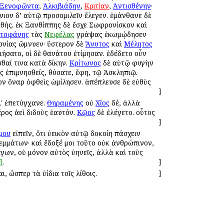
Ξενοφῶντα
,
Ἀλκιβιάδην
,
Κριτίαν
,
Ἀντισθένην
·
όνιον δ’ αὐτῷ προσομιλεῖν ἔλεγεν. ἐμάνθανε δὲ
αθής. ἐκ Ξανθίππης δὲ ἔσχε Σωφρονίσκον καὶ
στοφάνης
τὰς
Νεφέλας
γράψας ἐκωμῴδησεν
μονίας ὤμνυεν· ὕστερον δὲ
Ἄνυτος
καὶ
Μέλητος
μήσατο, οἱ δὲ θανάτου ἐτίμησαν. ἐδέδετο οὖν
σθαί τινα κατὰ δίκην.
Κρίτωνος
δὲ αὐτῷ φυγὴν
ς ἐπιμνησθείς, θύσατε, ἔφη, τῷ Ἀσκληπιῷ.
ον ὄναρ ὀφθεὶς ὡμίλησεν. ἀπέπλευσε δὲ εὐθὺς
]
λ' ἐπετύγχανε.
Θηραμένης
οὐ
Χῖος
δέ, ἀλλὰ
έρος ἀεὶ διδοὺς ἑαυτόν.
Κῷος
δὲ ἐλέγετο. οὗτος
]
μου
εἰπεῖν, ὅτι ὑεικὸν αὐτῷ δοκοίη πάσχειν ὁ
μμάτων· καὶ ἔδοξέ μοι τοῦτο οὐκ ἀνθρώπινον,
έγων, οὐ μόνον αὐτὸς ὑηνεῖς, ἀλλὰ καὶ τοὺς
]
.
]
 ὥσπερ τὰ ὑίδια τοῖς λίθοις.
]