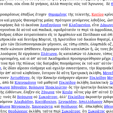
υ εἶναι, οὐκ εἶναι δὲ γνήσιος, ἀλλὰ ποιητὸς υἱὸς τοῦ Ἅγνωνος. ὁ δὲ
Θ
 προαιρέσεως ἐπαξίως ἔτυχεν ὁ
Θηραμένης
τῆς τελευτῆς,
Κριτίου
κρίνα
υ καὶ μητρὸς Φαιναρέτης μαίας· πρότερον γενόμενος λιθοξόος, ὥστ
οσοφήσας διὰ τὸ ἀκοῦσαι
Ἀναξαγόρου
τοῦ
Κλαζομενίου
, εἶτα
Δάμων
γεγονέναι δὲ αὐτοῦ καὶ παιδικά, σφοδρότατόν τε περὶ τὰ ἀφροδίσια
 ἄνδρας ἐλθὼν ἐστρατεύσατο εἴς τε Ἀμφίπολιν καὶ Ποτίδαιαν καὶ ἐπὶ
μπροκλέα· καὶ δευτέρᾳ Μυρτοῖ, τῇ Ἀριστείδου τοῦ δικαίου θυγατρί,
πὶ μὲν τῶν Πελοποννησιακῶν γέγονεν, ὡς τύπῳ εἰπεῖν, ὀλυμπιάδι οζʹ, 
πιεῖν κώνειον ἀπέθανεν, ἔγγραφον οὐδὲν καταλιπὼν ἤ, ὥς τινες β
φιλοσόφους δὲ εἰργάσατο
Πλάτωνα
, ὃς καταλιπὼν τὸ Λύκειον, τόπο
ορευομένῃ, καὶ οἱ ἀπ’ αὐτοῦ Ἀκαδημαϊκοὶ προσηγορεύθησαν μέχρι
 τινα πρὸ τῆς πόλεως τὰς διατριβὰς ποιησάμενος ἐκ τοῦ κατ’ αὐτὸν
ν
, ὃς ἰδίαν αἵρεσιν εἰσήγαγε καὶ σχολὴν συνεστήσατο, τὴν Κυρηναϊκ
ὴν ἀπ’ αὐτοῦ κληθεῖσαν, ὕστερον δὲ αὕτη Ἐρετριακὴ ἐκλήθη,
Μενε
γονεν·
Ἀντισθένην
, ὃς τὴν Κυνικὴν εἰσήγαγεν αἵρεσιν·
Εὐκλείδην
Με
ή, ἀπὸ δὲ
Κλεινομάχου
τοῦ μαθητοῦ
Εὐκλείδου
ἐκλήθη Διαλεκτική·
Ξ
ύκωνα
Ἀθηναῖον
,
Βρύσωνα
Ἡρακλεώτην
· ὃς τὴν ἐριστικὴν διαλεκτ
τῆς ἐλθόντων, ἔληξεν εἰς
Ζήνωνα
τὸν
Κιτιέα
· οὗτος γὰρ ἀπ’ αὐτοῦ 
· τινὲς δὲ
Βρύσωνα
οὐ
Σωκράτους
, ἀλλ’
Εὐκλείδου
ἀκροατὴν γράφου
υόμενοι·
Ἀλκιβιάδην
,
Κριτόβουλον
,
Ξενομήδην
,
Ἀπολλόδωρον
Ἀθηνα
ψίωνα
Μεγαρικόν
,
Χαιρεφῶντα
. καὶ
Θεόδωρος
δέ, ὁ ἐπικληθεὶς
ἄθεο
 ἥτις
Θεοδώρειος
ἐκλήθη. ταῦτα περὶ
Σωκράτους
. ὅτι
Σωκράτης
φιλ