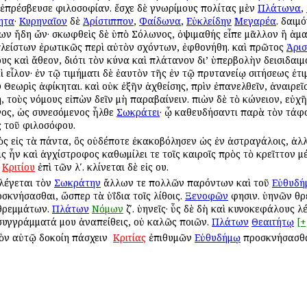
 ἐπρέσβευσε φιλοσοφίαν. ἔσχε δὲ γνωρίμους πολίτας μὲν
Πλάτωνα
,
ητα
·
Κυρηναῖον
δὲ
Ἀρίστιππον
,
Φαίδωνα
,
Εὐκλείδην
Μεγαρέα
. δαιμ
ρων ἤδη ὤν· σκωφθεὶς δὲ ὑπὸ Σόλωνος, ὀψιμαθής εἶπε μᾶλλον ἢ ἀμ
λείστων ἐρωτικῶς περὶ αὐτὸν σχόντων, ἐφθονήθη. καὶ πρῶτος
Ἀρι
υς καὶ ἄθεον, διότι τὸν κύνα καὶ πλάτανον δι’ ὑπερβολὴν δεισιδαι
 εἷλον· ἐν τῷ τιμήματι δὲ ἑαυτὸν τῆς ἐν τῷ πρυτανείῳ σιτήσεως ἐτι
 Θεωρὶς ἀφίκηται. καὶ οὐκ ἐξῆν ἀχθείσης, πρὶν ἐπανελθεῖν, ἀναιρεῖ
 τοὺς νόμους εἰπὼν δεῖν μὴ παραβαίνειν. πιὼν δὲ τὸ κώνειον, εὐχῆ
ένος, ὡς συνεσόμενος ἦλθε
Σωκράτει
· ᾧ καθευδήσαντι παρὰ τὸν τάφ
ς τοῦ φιλοσόφου.
ς εἰς τὰ πάντα, ὃς οὐδέποτε ἐκακοβόλησεν ὡς ἐν ἀστραγάλοις, ἀλ
ις ἦν καὶ ἀγχίστροφος καθωμίλει τε τοῖς καιροῖς πρὸς τὸ κρεῖττον μ
ῦ
Κριτίου
ἐπὶ τῶν λʹ. κλίνεται δὲ εἰς ου.
 λέγεται τὸν
Σωκράτην
ἄλλων τε πολλῶν παρόντων καὶ τοῦ
Εὐθυδή
σκνήσασθαι, ὥσπερ τὰ ὑΐδια τοῖς λίθοις.
Ξενοφῶν
φησιν. ὑηνῶν θρε
 θρεμμάτων.
Πλάτων
Νόμων
ζʹ. ὑηνεῖς· ὗς δὲ δὴ καὶ κυνοκεφάλους λ
συγγράμματά μου ἀναπείθεις, οὐ καλῶς ποιῶν.
Πλάτων
Θεαιτήτῳ
[+
κὸν αὐτῷ δοκοίη πάσχειν ὁ
Κριτίας
ἐπιθυμῶν
Εὐθυδήμῳ
προσκνήσασθαι,