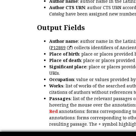
Author name
: author name in the Latin
Author CTS URN
: author CTS URN accord
Catalog
have been assigned new numbers
Output Fields
Author name
: author name in the Latin
(
P12869
) collects identifiers of Anci
Place of birth
: place or places provided
Place of death
: place or places provide
Significant place
: place or places provi
URIs.
Occupation
: value or values provided b
Works
: list of works of the searched a
citations of authors without references t
Passages
: list of the relevant passages 
hovering the mouse over the annotations
Red
annotations: forms corresponding t
annotations: forms corresponding to oth
resulting passage. The + symbol highligh