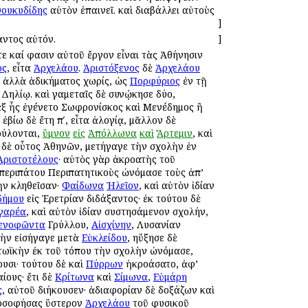
ουκυδίδης
αὐτὸν ἐπαινεῖ. καὶ διαβάλλει αὐτοὺς
]
ντος αὐτόν.
]
ε καί φασιν αὐτοῦ ἔργον εἶναι τὰς Ἀθήνησιν
ος
, εἶτα
Ἀρχελάου
.
Ἀριστόξενος
δὲ
Ἀρχελάου
, ἀλλὰ ἀδικήματος χωρίς, ὡς
Πορφύριος
ἐν τῇ
 Δηλίῳ. καὶ γαμεταῖς δὲ συνῴκησε δύο,
 ἐξ ἧς ἐγένετο Σωφρονίσκος καὶ Μενέδημος ἢ
ἐβίω δὲ ἔτη πʹ, εἶτα ἀλογίᾳ, μᾶλλον δὲ
ούλονται,
ὕμνον
εἰς
Ἀπόλλωνα
καὶ
Ἄρτεμιν
, καὶ
ς δὲ οὗτος Ἀθηνῶν, μετήγαγε τὴν σχολὴν ἐν
Ἀριστοτέλους
· αὐτὸς γὰρ ἀκροατὴς τοῦ
 περιπάτου Περιπατητικοὺς ὠνόμασε τοὺς ἀπ’
ὴν κληθεῖσαν·
Φαίδωνα
Ἠλεῖον
, καὶ αὐτὸν ἰδίαν
δήμου
εἰς Ἐρετρίαν διδάξαντος· ἐκ τούτου δὲ
γαρέα
, καὶ αὐτὸν ἰδίαν συστησάμενον σχολήν,
ενοφῶντα
Γρύλλου,
Αἰσχίνην
, Λυσανίαν
ικὴν εἰσήγαγε μετὰ
Εὐκλείδου
, ηὔξησε δὲ
Στωϊκὴν ἐκ τοῦ τόπου τὴν σχολὴν ὠνόμασε,
σι· τούτου δὲ καὶ
Πύρρων
ἠκροάσατο, ἀφ’
ίους· ἔτι δὲ
Κρίτωνα
καὶ
Σίμωνα
,
Εὐμάρη
ς
, αὐτοῦ διήκουσεν· ἀδιαφορίαν δὲ δοξάζων καὶ
οσοφήσας ὕστερον
Ἀρχελάου
τοῦ φυσικοῦ