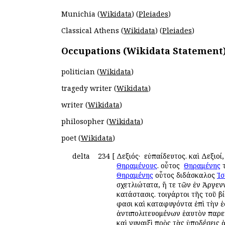
Munichia (
Wikidata
) (
Pleiades
)
Classical Athens (
Wikidata
) (
Pleiades
)
Occupations (Wikidata Statement
politician (
Wikidata
)
tragedy writer (
Wikidata
)
writer (
Wikidata
)
philosopher (
Wikidata
)
poet (
Wikidata
)
delta
234
[
Δεξιός· ὁ εὐπαίδευτος. καὶ Δεξιοί
Θηραμένους
. οὗτος ὁ
Θηραμένης
τ
Θηραμένης
οὗτος διδάσκαλος
Ἰσ
σχετλιώτατα, ἥ τε τῶν ἐν Ἀργεν
κατάστασις. τοιγάρτοι τῆς τοῦ 
φασι καὶ καταφυγόντα ἐπὶ τὴν ἑ
ἀντιπολιτευομένων ἑαυτὸν παρετ
καὶ γυναιξὶ πρὸς τὰς ὑποδέσεις 