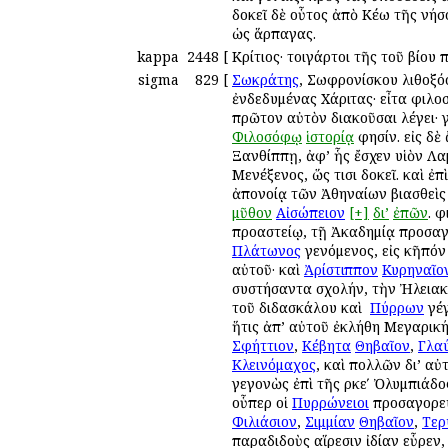
δοκεῖ δὲ οὗτος ἀπὸ Κέω τῆς νήσο
ὡς ἅρπαγας.
kappa
2448
[
Κρίτιος· τοιγάρτοι τῆς τοῦ βίου
sigma
829
[
Σωκράτης
, Σωφρονίσκου λιθοξόο
ἐνδεδυμένας Χάριτας· εἶτα φιλ
πρῶτον αὐτὸν διακοῦσαι λέγει· 
Φιλοσόφῳ
ἱστορίᾳ
φησίν. εἰς δὲ
Ξανθίππῃ, ἀφ’ ἧς ἔσχεν υἱὸν Λα
Μενέξενος, ὥς τισι δοκεῖ. καὶ ἐ
ἀπονοίᾳ τῶν Ἀθηναίων βιασθεὶς 
μῦθον
Αἰσώπειον
[+]
δι’
ἐπῶν
. 
προαστείῳ, τῇ Ἀκαδημίᾳ προσαγ
Πλάτωνος
γενόμενος, εἰς κῆπόν
αὐτοῦ· καὶ
Ἀρίστιππον
Κυρηναῖο
συστήσαντα σχολήν, τὴν Ἠλειακ
τοῦ διδασκάλου καὶ ὁ
Πύρρων
γέ
ἥτις ἀπ’ αὐτοῦ ἐκλήθη Μεγαρικ
Σφήττιον
,
Κέβητα
Θηβαῖον
,
Γλα
Κλεινόμαχος
, καὶ πολλῶν δι’ αὐ
γεγονὼς ἐπὶ τῆς ρκεʹ Ὀλυμπιάδος
οὗπερ οἱ
Πυρρώνειοι
προσαγορε
Φιλιάσιον
,
Σιμμίαν
Θηβαῖον
,
Τερ
παραδιδοὺς αἵρεσιν ἰδίαν εὗρεν,