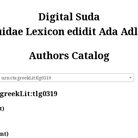
Digital Suda
uidae Lexicon edidit Ada Adl
Authors Catalog
- urn:cts:greekLit:tlg0319
:greekLit:tlg0319
t)
nt)