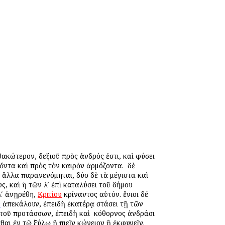
θακώτερον, δεξιοῦ πρὸς ἀνδρός ἐστι, καὶ φύσει
ντα καὶ πρὸς τὸν καιρὸν ἁρμόζοντα. ὁ δὲ
 ἄλλα παρανενόμηται, δύο δὲ τὰ μέγιστα καὶ
 καὶ ἡ τῶν λʹ ἐπὶ καταλύσει τοῦ δήμου
λʹ ἀνῃρέθη,
Κριτίου
κρίναντος αὐτόν. ἔνιοι δέ
ν
ἀπεκάλουν, ἐπειδὴ ἑκατέρᾳ στάσει τῇ τῶν
τοῦ προτάσσων, ἐπειδὴ καὶ ὁ κόθορνος ἀνδράσι
σθαι ἐν τῷ ξύλῳ ἢ πιεῖν κώνειον ἢ ἐκφυγεῖν.