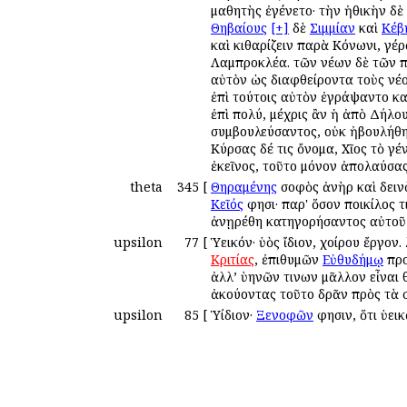
μαθητὴς ἐγένετο· τὴν ἠθικὴν δὲ
Θηβαίους
[+]
δὲ
Σιμμίαν
καὶ
Κέβ
καὶ κιθαρίζειν παρὰ Κόνωνι, γέ
Λαμπροκλέα. τῶν νέων δὲ τῶν π
αὐτὸν ὡς διαφθείροντα τοὺς νέο
ἐπὶ τούτοις αὐτὸν ἐγράψαντο καὶ
ἐπὶ πολύ, μέχρις ἂν ἡ ἀπὸ Δήλου
συμβουλεύσαντος, οὐκ ἠβουλήθη,
Κύρσας δέ τις ὄνομα, Χῖος τὸ γ
ἐκεῖνος, τοῦτο μόνον ἀπολαύσα
theta
345
[
Θηραμένης
σοφὸς ἀνὴρ καὶ δεινὸ
Κεῖός
φησι· παρ' ὅσον ποικίλος τ
ἀνῃρέθη κατηγορήσαντος αὐτο
upsilon
77
[
Ὑεικόν· ὑὸς ἴδιον, χοίρου ἔργον.
Κριτίας
, ἐπιθυμῶν
Εὐθυδήμῳ
προ
ἀλλ’ ὑηνῶν τινων μᾶλλον εἶναι
ἀκούοντας τοῦτο δρᾶν πρὸς τὰ 
upsilon
85
[
Ὑίδιον·
Ξενοφῶν
φησιν, ὅτι ὑει