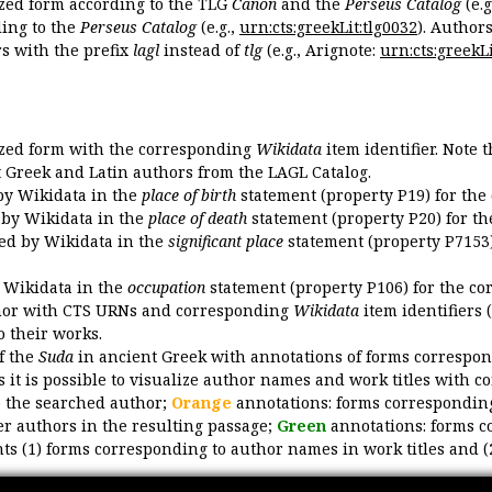
ized form according to the TLG
Canon
and the
Perseus Catalog
(e.g
ing to the
Perseus Catalog
(e.g.,
urn:cts:greekLit:tlg0032
). Author
 with the prefix
lagl
instead of
tlg
(e.g., Arignote:
urn:cts:greekLi
ized form with the corresponding
Wikidata
item identifier. Note 
ent Greek and Latin authors from the LAGL Catalog.
 by Wikidata in the
place of birth
statement (property P19) for the
d by Wikidata in the
place of death
statement (property P20) for th
ded by Wikidata in the
significant place
statement (property P7153)
y Wikidata in the
occupation
statement (property P106) for the co
uthor with CTS URNs and corresponding
Wikidata
item identifiers (
o their works.
of the
Suda
in ancient Greek with annotations of forms correspon
 it is possible to visualize author names and work titles with 
o the searched author;
Orange
annotations: forms corresponding
er authors in the resulting passage;
Green
annotations: forms c
ts (1) forms corresponding to author names in work titles and (