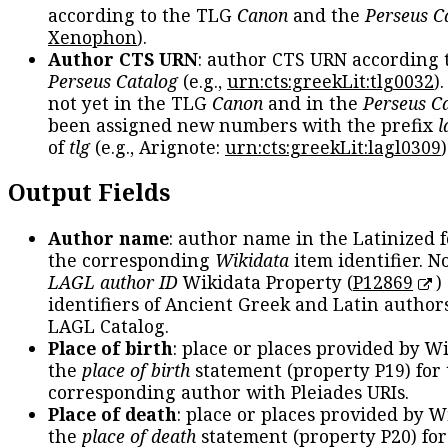
according to the TLG
Canon
and the
Perseus C
Xenophon
).
Author CTS URN
: author CTS URN according 
Perseus Catalog
(e.g.,
urn:cts:greekLit:tlg0032
)
not yet in the TLG
Canon
and in the
Perseus C
been assigned new numbers with the prefix
l
of
tlg
(e.g., Arignote:
urn:cts:greekLit:lagl0309
)
Output Fields
Author name
: author name in the Latinized 
the corresponding
Wikidata
item identifier. N
LAGL author ID
Wikidata Property (
P12869
)
identifiers of Ancient Greek and Latin author
LAGL Catalog.
Place of birth
: place or places provided by W
the
place of birth
statement (property P19) for
corresponding author with Pleiades URIs.
Place of death
: place or places provided by W
the
place of death
statement (property P20) for