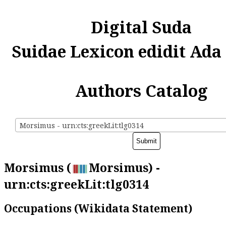
Digital Suda
Suidae Lexicon edidit Ada
Authors Catalog
Morsimus - urn:cts:greekLit:tlg0314
Morsimus (
Morsimus) -
urn:cts:greekLit:tlg0314
Occupations (Wikidata Statement)