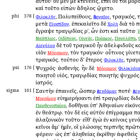
αὐτοῦ· οὐ μέν με κτενέεις, ἐπεὶ οὔ τοι μόρσ
καὶ τοῦτο εἰπὼν ἄδηλος ᾤχετο.
phi
378
[
, Πολυπείθους,
, τραγικός, 
Φιλοκλῆς
Ἀθηναῖος
μετὰ
. ἐπεκαλεῖτο δὲ
διὰ τὸ π
Εὐριπίδην
Χολὴ
ἔγραψε τραγῳδίας ρʹ, ὧν ἐστι καὶ ταῦτα·
,
,
,
,
,
Ναύπλιος
Οἰδίπους
Οἰνεύς
Πρίαμος
Πηνελόπη
δὲ τοῦ τραγικοῦ ἦν ἀδελφιδοῦς κα
Αἰσχύλου
υἱὸν
, τὸν τραγικόν· οὗτινος γίνετ
Μόρσιμον
τραγικός. τούτου δ’ ἕτερος
, τραγ
Φιλοκλῆς
psi
176
[
Ψυχρός· ἀσθενής. ἦν δὲ ὁ
Μόρσιμος
Φιλοκλέο
ποιητοῦ υἱός, τραγῳδίας ποιητὴς ψυχρός.
ἰατρός.
sigma
161
[
Σαυτὴν ἐπαινεῖς, ὥσπερ
ποτέ·
Ἀστυδάμας
Ἀστ
εὐημερήσαντι ἐπὶ τραγῳδίας διδ
Μορσίμου
, δοθῆναι ὑπ’ Ἀθηναίων εἰκόν
Παρθενοπαίου
ἐν θεάτρῳ. τὸν δὲ εἰς αὑτὸν ἐπίγραμμα π
ἀλαζονικὸν τοῦτο· εἴθ’ ἐγὼ ἐν κείνοις γεν
κεῖνοι ἅμ’ ἡμῖν, οἳ γλώσσης τερπνῆς πρῶτ
φέρειν· ὡς ἐπ’ ἀληθείας ἐκρίθην ἀφεθεὶς