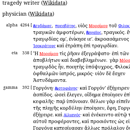
tragedy writer (
Wikidata
)
physician (
Wikidata
)
alpha
4264
[
, ὁ
, υἱὸς
τοῦ
Ἀστυδάμας
πρεσβύτης
Μορσίμου
Φιλοκ
τραγικῶν ἀμφοτέρων,
, τραγικός. 
Ἀθηναῖος
τραγῳδίας σμʹ, ἐνίκησε ιεʹ. ἀκροασάμενος
καὶ ἐτράπη ἐπὶ τραγῳδίαν.
Ἰσοκράτους
eta
358
[
Ἢ
τὶς ῥῆσιν ἐξεγράψατο· ἐπὶ τῶν
Μορσίμου
ἀποβλήτων καὶ διαβεβλημένων. ὁ γὰρ
Μόρσ
τραγῳδὸς ἦν, ποιητὴς ὑπόψυχρος, Φιλοκ
ὀφθαλμῶν ἰατρός, μικρός· υἱὸν δὲ ἔσχεν
Ἀστυδάμαντα.
gamma
392
[
Γοργόνη·
· καὶ Γοργόν’ ἐξήγειρεν
Ἀριστοφάνης
ἀσπίδος. ὡσεὶ ἔλεγεν, οἴδημα ἐποίησεν ἐπ
κεφαλῆς· παῤ ὑπόνοιαν. θέλων γὰρ εἰπεῖν
τῆς πληγῆς κορδύλην ἐποίησεν, ἔφη, Γορ
ἐξήγειρε. καὶ
· καὶ ἐνέκειντο αὐτῷ 
Αἰλιανός
αὐτοῦ προφέροντες, καὶ προσιόντες ὡς εἰ
Γοργόνα κατεσίγασαν ἄλλως πρόλαλον ὄν