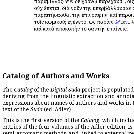
παράμιλλος· νῦν δὲ χρόνῳ παρέχουσ’ , οἷ
οὐχ ἕπεται. διὰ γοῦν τὴν ὑπερβάλλουσαν
παραιτήσασθαι τὴν ἐπιγραφήν. καὶ παροι
τοῖς κωμικοῖς ἐγένετο, ὡς παρὰ
. 
Φιλήμονι
καὶ κατὰ ἀποκοπὴν τὸ σαυτὴν ἐπαίνεις.
Catalog of Authors and Works
The
Catalog
of the
Digital Suda
project is populated
deriving from the linguistic extraction and annota
expressions about names of authors and works in 
text of the
Suda
(ed. Adler).
This is the first version of the
Catalog
, which inclu
entries of the four volumes of the Adler edition, is
semi-automatic methods, and linked to external re