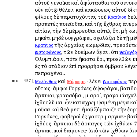
αὑτοῦ γυναῖκα καὶ ἀφίστασθαι τοῦ συνοικ
σὺν αὐτῷ θέλειν καὶ κακώσεως αὐτοῦ δίκη
φίλους δὲ παρατυχόντας τοῦ
δεῖ
Κρατίνου
προπετὲς ποιεῖσθαι, καὶ τῆς ἔχθρας ἀνερ
αἰτίαν, τὴν δὲ μέμφεσθαι αὐτῷ, ὅτι μὴ κ
μηκέτι μηδὲ συγγράφει, σχολάζει δὲ τῇ μέθῃ
τῆς ἀρχαίας κωμῳδίας, πρεσβύτ
Κρατῖνος
, τῶν δοκίμων ἄγαν. ὅτι
Ἀριστοφάνους
Ἀναξαγό
Ὀλυμπιάσιν, ὁπότε ἥκιστα ὕοι, προελθὼν 
ἐς τὸ στάδιον ἐπὶ προρρήσει ὄμβρου λέγε
πεπραχέναι.
mu
457
[
καὶ
· λέγει
περ
Μελάνθιος
Μόρσιμος
Ἀριστοφάνης
οὕτως· ἄμφω Γοργόνες ὀψοφάγοι, βατιδο
ἅρπυιαι, γραοσόβαι, μιαροί, τραγομάσχαλ
ἰχθυολῦμαι· ὧν καταχρεμψαμένη μέγα κα
μοῦσα καὶ θεὰ μετ’ ἐμοῦ ξύμπαιζε τὴν ἑορ
Γοργόνες, φοβεροὶ ἐς γαστριμαργίαν· βατὶ
ἰχθύος· ἅρπυιαι δὲ ἅρπαγες τῶν ἰχθύων· 
ἁρπακτικοὶ δαίμονες· ἀπὸ τῶν ἰχθύων ἀ