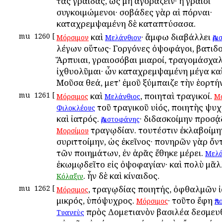
τὰς γραΐδας, ὡς μὴ ἀγοράζειν· ἢ γραΐσι
συγκοιμώμενοι· σοβάδες γὰρ αἱ πόρναι·
καταχρεμψαμένη δὲ καταπτύσασα.
mu
1260
[
καὶ
· ἄμφω διαβάλλει
Μόρσιμον
Μελάνθιον
Ἀρ
λέγων οὕτως· Γοργόνες ὀψοφάγοι, βατιδ
Ἅρπυιαι, γραιοσόβαι μιαροί, τραγομάσχαλ
ἰχθυολῦμαι· ὧν καταχρεμψαμένη μέγα καὶ
Μοῦσα θεά, μετ’ ἐμοῦ ξύμπαιζε τὴν ἑορτήν
mu
1261
[
καὶ
, ποιηταὶ τραγικοί.
Μόρσιμος
Μελάνθιος
Μό
τοῦ τραγικοῦ υἱός, ποιητὴς ψυχ
Φιλοκλέους
καὶ ἰατρός.
· διδασκοίμην προσᾴ
Ἀριστοφάνης
τραγῳδίαν. τουτέστιν ἐκλαβοίμη
Μορσίμου
συριττοίμην, ὡς ἐκεῖνος· πονηρῶν γὰρ ὄ
τῶν ποιημάτων, ἐν ἀρᾶς ἔθηκε μέρει.
Μελά
ἐκωμῳδεῖτο εἰς ὀψοφαγίαν· καὶ πολὺ μᾶλλ
. ἦν δὲ καὶ κίναιδος.
Κόλαξιν
mu
1262
[
, τραγῳδίας ποιητής, ὀφθαλμῶν ἰ
Μόρσιμος
μικρός, ὑπόψυχρος.
· τοῦτο ἔφη
Μόρσιμος
Ἀπ
πρὸς Δομετιανὸν βασιλέα δεσμευθ
Τυανεὺς