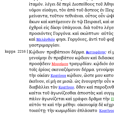
ἰταμόν. λέγει δὲ περὶ Διοπείθους τοῦ Ἀθην
νόμον εἰσάγει, τὸν ἀπὸ τοῦ ἄστεος ἐν Πει
μείναντα, τοῦτον τεθνάναι. οὗτος οὖν ὠψ
ἄκων καὶ κατέμεινεν ἐν τῷ Πειραιεῖ, καὶ α
ἐχθροὶ εἰς δίκην ὑπάγουσι. διὰ τοῦτο λέγει
προσιόντες Γοργόνα. καὶ σκώπτων ὁ αὐτὸ
καὶ
φησι. Γοργόνες, ἀντὶ τοῦ φοβ
Μελάνθιόν
γαστριμαργίαν.
kappa
2216
[
Κῴδιον· προβάτειον δέρμα.
· εἰ
Ἀριστοφάνης
γενοίμην ἓν προβάτου κῴδιον καὶ διδασκ
προσᾴδειν
τραγῳδίαν. κῴδιόν ἐσ
Μορσίμου
τοῖς ἐρίοις σκευαζόμενον δέρμα. γενοίμην,
τὴν οἰκίαν
κῴδιον, ὥστε μου κατο
Κρατίνου
ἐκεῖνον, εἰ μή σε μισῶ. ὡς ἐνουρητὴν οὖν
διαβάλλει τὸν
. ὅθεν καὶ παροξυνθ
Κρατῖνον
καίτοι τοῦ ἀγωνίζεσθαι ἀποστὰς καὶ συγγ
πάλιν ἀγωνίζεται καὶ γράφει δρᾶμα τὴν
Π
αὑτόν τε καὶ τὴν μέθην. οἰκονομίᾳ δὲ κέχ
τοιαύτῃ· τὴν κωμῳδίαν ἐπλάσατο ὁ
Κρατῖνο