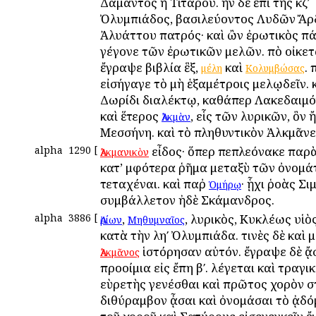
Δάμαντος ἢ Τιτάρου. ἦν δὲ ἐπὶ τῆς κζʹ
Ὀλυμπιάδος, βασιλεύοντος Λυδῶν Ἄρδ
Ἀλυάττου πατρός· καὶ ὢν ἐρωτικὸς π
γέγονε τῶν ἐρωτικῶν μελῶν. ἀπὸ οἰκετ
ἔγραψε βιβλία ἓξ,
καὶ
.
μέλη
Κολυμβώσας
εἰσήγαγε τὸ μὴ ἑξαμέτροις μελῳδεῖν. 
Δωρίδι διαλέκτῳ, καθάπερ Λακεδαιμόνι
καὶ ἕτερος
, εἷς τῶν λυρικῶν, ὃν 
Ἀλκμὰν
Μεσσήνη. καὶ τὸ πληθυντικὸν Ἀλκμᾶνε
alpha
1290
[
εἶδος· ὅπερ πεπλεόνακε παρ
Ἀλκμανικὸν
κατ’ ἀμφότερα ῥῆμα μεταξὺ τῶν ὀνομ
τεταχέναι. καὶ παῤ
· ᾗχι ῥοὰς Σι
Ὁμήρῳ
συμβάλλετον ἠδὲ Σκάμανδρος.
alpha
3886
[
,
, λυρικὸς, Κυκλέως υἱὸ
Ἀρίων
Μηθυμναῖος
κατὰ τὴν ληʹ Ὀλυμπιάδα. τινὲς δὲ καὶ
ἱστόρησαν αὐτόν. ἔγραψε δὲ ᾄ
Ἀλκμᾶνος
προοίμια εἰς ἔπη βʹ. λέγεται καὶ τραγ
εὺρετὴς γενέσθαι καὶ πρῶτος χορὸν σ
διθύραμβον ᾆσαι καὶ ὀνομάσαι τὸ ᾀδό