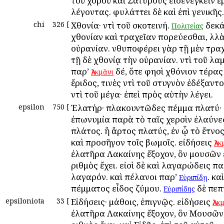
τοῦ χοροῦ καὶ Σατύρους εἰσενεγκεῖν 
λέγοντας. φυλάττει δὲ καὶ ἐπὶ γενικῆς.
chi
326
[
Χθονία· ἀντὶ τοῦ σκοτεινή.
δεκά
Πολιτείας
χθονίαν καὶ τραχεῖαν πορεύεσθαι, ἀλλὰ
οὐρανίαν. ἀνθυποφέρει γὰρ τῇ μὲν τραχ
τῇ δὲ χθονίᾳ τὴν οὐρανίαν. ἀντὶ τοῦ λα
παρ’
δέ, ὅτε φησὶ χθόνιον τέρας
Ἀλκμᾶνι
ἔριδος, τινὲς ἀντὶ τοῦ στυγνὸν ἐδέξαντο,
ἀντὶ τοῦ μέγα· ἐπεὶ πρὸς αὐτὴν λέγει.
epsilon
750
[
Ἐλατήρ· πλακουντῶδες πέμμα πλατύ· ἔ
ἐπωνυμία παρὰ τὸ ταῖς χερσὶν ἐλαύνε
πλάτος. ἢ ἄρτος πλατύς, ἐν ᾧ τὸ ἔτνο
καὶ προσῆγον τοῖς βωμοῖς. εἰδήσεις
Ἀλ
ἐλατῆρα Λακαίνης ἔξοχον, ὃν μουσῶν 
ἀριθμὸς ἔχει. εἰσὶ δὲ καὶ λαγαρώδεις π
λαγαρόν. καὶ πέλανοι παρ’
. κα
Εὐριπίδῃ
πέμματος εἶδος ἀζύμου.
δὲ πεπ
Εὐριπίδης
epsiloniota
33
[
Εἰδήσεις· μάθοις, ἐπιγνῷς. εἰδήσεις
Ἀλκ
ἐλατῆρα Λακαίνης ἔξοχον, ὃν Μουσῶν 