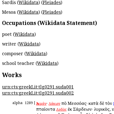
Sardis (
Wikidata
) (
Pleiades
)
Mesoa (
Wikidata
) (
Pleiades
)
Occupations (Wikidata Statement)
poet (
Wikidata
)
writer (
Wikidata
)
composer (
Wikidata
)
school teacher (
Wikidata
)
Works
urn:cts:greekLit:tlg0291.suda001
urn:cts:greekLit:tlg0291.suda002
alpha
1289
[
·
ἀπὸ Μεσσόας· κατὰ δὲ τὸν
Ἀλκμάν
Λάκων
πταίοντα
ἐκ Σάρδεων· λυρικὸς, υ
Λυδὸς