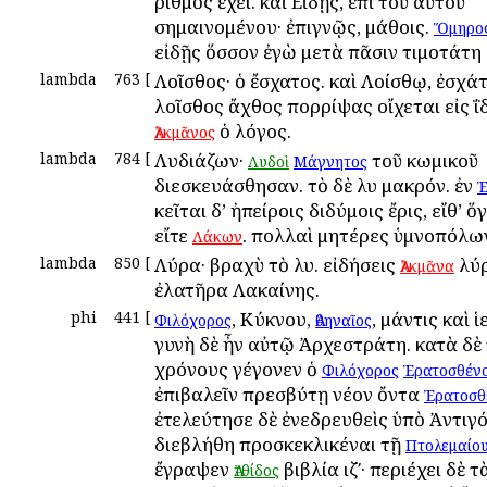
ἀριθμὸς ἔχει. καὶ Εἰδῇς, ἐπὶ τοῦ αὐτοῦ
σημαινομένου· ἐπιγνῷς, μάθοις.
Ὅμηρο
εἰδῇς ὅσσον ἐγὼ μετὰ πᾶσιν ἀτιμοτάτη 
lambda
763
[
Λοῖσθος· ὁ ἔσχατος. καὶ Λοίσθῳ, ἐσχάτ
λοῖσθος ἄχθος ἀπορρίψας οἴχεται εἰς ἀΐ
ὁ λόγος.
Ἀλκμᾶνος
lambda
784
[
Λυδιάζων·
τοῦ κωμικοῦ
Λυδοὶ
Μάγνητος
διεσκευάσθησαν. τὸ δὲ λυ μακρόν. ἐν
Ἐ
κεῖται δ’ ἠπείροις διδύμοις ἔρις, εἴθ’ ὅ
εἴτε
. πολλαὶ μητέρες ὑμνοπόλω
Λάκων
lambda
850
[
Λύρα· βραχὺ τὸ λυ. εἰδήσεις
λύ
Ἀλκμᾶνα
ἐλατῆρα Λακαίνης.
phi
441
[
, Κύκνου,
, μάντις καὶ 
Φιλόχορος
Ἀθηναῖος
γυνὴ δὲ ἦν αὐτῷ Ἀρχεστράτη. κατὰ δὲ
χρόνους γέγονεν ὁ
Φιλόχορος
Ἐρατοσθέν
ἐπιβαλεῖν πρεσβύτῃ νέον ὄντα
Ἐρατοσθ
ἐτελεύτησε δὲ ἐνεδρευθεὶς ὑπὸ Ἀντιγό
διεβλήθη προσκεκλικέναι τῇ
Πτολεμαίο
ἔγραψεν
βιβλία ιζʹ· περιέχει δὲ τ
Ἀτθίδος