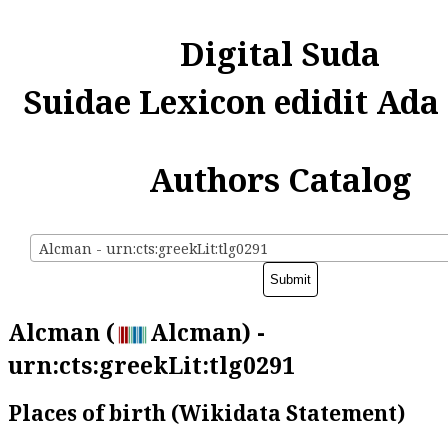
Digital Suda
Suidae Lexicon edidit Ada
Authors Catalog
Alcman - urn:cts:greekLit:tlg0291
Alcman (
Alcman) -
urn:cts:greekLit:tlg0291
Places of birth (Wikidata Statement)