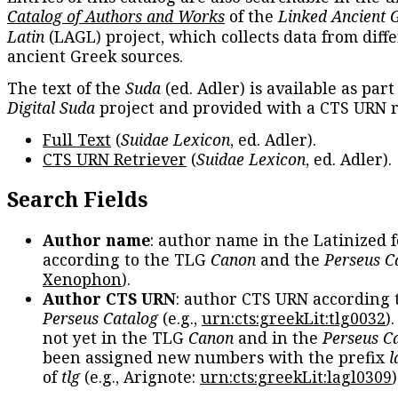
Catalog of Authors and Works
of the
Linked Ancient 
Latin
(LAGL) project, which collects data from diff
ancient Greek sources.
The text of the
Suda
(ed. Adler) is available as part
Digital Suda
project and provided with a CTS URN r
Full Text
(
Suidae Lexicon
, ed. Adler).
CTS URN Retriever
(
Suidae Lexicon
, ed. Adler).
Search Fields
Author name
: author name in the Latinized 
according to the TLG
Canon
and the
Perseus C
Xenophon
).
Author CTS URN
: author CTS URN according 
Perseus Catalog
(e.g.,
urn:cts:greekLit:tlg0032
)
not yet in the TLG
Canon
and in the
Perseus C
been assigned new numbers with the prefix
l
of
tlg
(e.g., Arignote:
urn:cts:greekLit:lagl0309
)