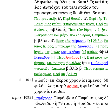
Ἀθηναίων πράξεις καὶ βασιλεῖς καὶ ἄρ
ἕως Ἀντιόχου τοῦ τελευταίου τοῦ
προσαγορευθέντος θεοῦ· ἔστι δὲ πρὸ
δʹ,
αʹ,
Περὶ
μαντικῆς
Περὶ
θυσιῶν
Περὶ
τῆς
Τε
,
,
Σαλαμῖνος
κτίσιν
Ἐπιγράμματα
Ἀττικά
Περὶ
τ
, βιβλία ιζʹ,
ἀγώνων
Περὶ
τῶν
Ἀθήνησιν
ἀρξάν
,
Σωκρατίδου
καὶ
μέχρι
Ἀπολλόδωρον
Ὀλυμπιάδ
βιβλίοις βʹ,
,
Πρὸς
τὴν
Δήμωνος
[+]
Ἀτθίδα
Ἐπ
,
ἰδίας
Ἀτθίδος
Ἐπιτομὴν
τῆς
Διονυσίου
[+]
πραγ
,
βιβλί
ἱερῶν
Περὶ
τῶν
Σοφοκλέους
[+]
μύθων
,
,
Εὐριπίδου
[+]
Περὶ
Ἀλκμᾶνος
[+]
Περὶ
μυστηρ
,
ἤτοι
Ἀθήνησι
Συναγωγὴν
ἡρωΐδων
Πυθαγορε
,
βιβλία βʹ,
γυναικῶν
Δηλιακὰ
Περὶ
εὑρημάτ
,
.
καθαρμῶν
Περὶ
συμβόλων
psi
101
[
Ψιλεύς· ἐπ’ ἄκρου χοροῦ ἱστάμενος. ὅθ
φιλόψιλος παρὰ
, ἡ φιλοῦσα ἐπ’
Ἀλκμᾶνι
χοροῦ ἵστασθαι.
sigma
1095
[
, Εὐφόρβου ἢ Εὐφήμου, ὡς δ
Στησίχορος
Εὐκλείδου ἢ Ὑέτους ἢ Ἡσιόδου· ἐκ πό