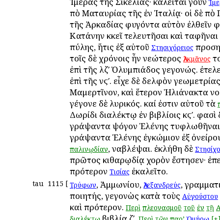
Ἱμέρας τῆς Σικελίας· καλεῖται γοῦν
Ἱμε
ἀπὸ Ματαυρίας τῆς ἐν Ἰταλίᾳ· οἱ δὲ ἀπ
τῆς Ἀρκαδίας φυγόντα αὐτὸν ἐλθεῖν φ
Κατάνην κἀκεῖ τελευτῆσαι καὶ ταφῆναι
πύλης, ἥτις ἐξ αὐτοῦ
προση
Στησιχόρειος
τοῖς δὲ χρόνοις ἦν νεώτερος
το
Ἀλκμᾶνος
ἐπὶ τῆς λζʹ Ὀλυμπιάδος γεγονώς. ἐτελ
ἐπὶ τῆς νϛʹ. εἶχε δὲ ἀδελφὸν γεωμετρία
Μαμερτῖνον, καὶ ἕτερον Ἡλιάνακτα ν
γέγονε δὲ λυρικός. καί ἐστιν αὐτοῦ τὰ
Δωρίδι διαλέκτῳ ἐν βιβλίοις κϛʹ. φασὶ
γράψαντα ψόγον Ἑλένης τυφλωθῆναι,
γράψαντα Ἑλένης ἐγκώμιον ἐξ ὀνείρου
, ἀναβλέψαι. ἐκλήθη δὲ
παλινῳδίαν
Στησίχ
πρῶτος κιθαρῳδίᾳ χορὸν ἔστησεν· ἐπε
πρότερον
ἐκαλεῖτο.
Τισίας
tau
1115
[
, Ἀμμωνίου,
, γραμματ
Τρύφων
Ἀλεξανδρεύς
ποιητής, γεγονὼς κατὰ τοὺς
Αὐγούστου
καὶ πρότερον.
Περὶ
πλεονασμοῦ
τοῦ
ἐν
τῇ
Α
βιβλία ζʹ,
διαλέκτῳ
Περὶ
τῶν
παρ’
Ὁμήρῳ
[+