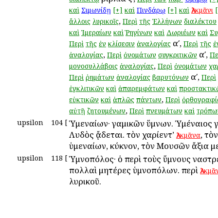
καὶ
Σιμωνίδῃ
[+]
καὶ
Πινδάρῳ
[+]
καὶ
Ἀλκμᾶνι
,
ἄλλοις
λυρικοῖς
Περὶ
τῆς
Ἑλλήνων
διαλέκτου
καὶ
Ἱμεραίων
καὶ
Ῥηγίνων
καὶ
Δωριέων
καὶ
Συ
αʹ,
Περὶ
τῆς
ἐν
κλίσεσιν
ἀναλογίας
Περὶ
τῆς
ἐ
,
αʹ,
ἀναλογίας
Περὶ
ὀνομάτων
συγκριτικῶν
Πε
,
μονοσυλλάβοις
ἀναλογίας
Περὶ
ὀνομάτων
χα
αʹ,
Περὶ
ῥημάτων
ἀναλογίας
βαρυτόνων
Περὶ
ἐγκλιτικῶν
καὶ
ἀπαρεμφάτων
καὶ
προστακτικ
,
εὐκτικῶν
καὶ
ἁπλῶς
πάντων
Περὶ
ὀρθογραφί
,
αὐτῇ
ζητουμένων
Περὶ
πνευμάτων
καὶ
τρόπω
upsilon
104
[
Ὑμεναίων· γαμικῶν ὕμνων. Ὑμέναιος 
Λυδὸς ᾄδεται. τὸν χαρίεντ’
, τὸ
Ἀλκμᾶνα
ὑμεναίων, κύκνον, τὸν Μουσῶν ἄξια 
upsilon
118
[
Ὑμνοπόλος· ὁ περὶ τοὺς ὕμνους ἀναστ
πολλαὶ μητέρες ὑμνοπόλων. περὶ
Ἀλκμᾶ
λυρικοῦ.