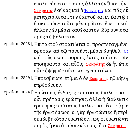
ἐπολιτεύσατο τρόπον, ἀλλὰ τὸν ἴδιον, ὃν 
ἐκεῖνος καὶ ὁ
καὶ πᾶς ε
Σωκράτης
Ἐπίκτητος
μεταχειρίζεται, τὴν ἑαυτοῦ καὶ ἐν ἑαυτῷ 
διακοσμῶν· τοῦτο μὲν πρῶτον, ἔπειτα κα
ἄλλους ἐν μέρει καθέκαστον ἰδίᾳ συνιστ
πρὸς τὸ βέλτιστον.
epsilon
2658
[
Ἐπιτακτοί· στρατιῶται οἱ προστεταγμένο
ἐφορᾶν καὶ τῷ πονοῦντι μέρει βοηθεῖν.
Θ
καὶ τοὺς σκευοφόρους ἐντὸς τούτων τῶν
ἐποιήσαντο. καὶ αὖθις·
δὲ ἦν ἐπι
Σωκράτης
οὔτε ἐψήφιζε οὔτε κατεχειροτόνει.
epsilon
2859
[
Ἐπρέσβευεν· ἐτίμα. ὁ δὲ
ἠθικὴν 
Σωκράτης
ἐπρέσβευεν.
epsilon
3074
[
Ἐρώτησις ἔνδοξος, πρότασις διαλεκτική.
οὖν πρότασις ἐρώτησις, ἀλλὰ ἡ διαλεκτικ
ἐρώτησις πρότασις διαλεκτική· ἔστι γὰρ 
τῆς ἐρωτήσεως. οἱ γὰρ ἐρωτῶντες ἢ περὶ
συμβεβηκότος ἐρωτῶσιν, ὡς οἱ ἐρωτῶντες
πυρὸς ἡ κατὰ φύσιν κίνησις, ἢ τί
Σωκράτει