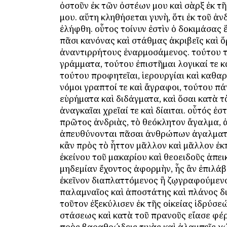
ὀστοῦν ἐκ τῶν ὀστέων μου καὶ σὰρξ ἐκ τ
μου. αὕτη κληθήσεται γυνὴ, ὅτι ἐκ τοῦ ἀ
ἐλήφθη. οὗτος τοίνυν ἐστὶν ὁ δοκιμάσας 
πᾶσι κανόνας καὶ στάθμας ἀκριβεῖς καὶ 
ἀναντιρρήτους ἐναρμοσάμενος. τούτου τ
γράμματα, τούτου ἐπιστῆμαι λογικαί τε κ
τούτου προφητεῖαι, ἱερουργίαι καὶ καθαρ
νόμοι γραπτοί τε καὶ ἄγραφοι, τούτου π
εὑρήματα καὶ διδάγματα, καὶ ὅσαι κατὰ τ
ἀναγκαῖαι χρεῖαί τε καὶ δίαιται. οὗτός ἐστ
πρῶτος ἀνδριὰς, τὸ θεόκλητον ἄγαλμα, 
ἀπευθύνονται πᾶσαι ἀνθρώπων ἀγαλματ
κἂν πρὸς τὸ ἧττον μᾶλλον καὶ μᾶλλον ἐκ
ἐκείνου τοῦ μακαρίου καὶ θεοειδοῦς ἀπε
μηδεμίαν ἔχοντος ἀφορμὴν, ἧς ἂν ἐπιλάβο
ἐκεῖνον διαπλαττόμενος ἢ ζῳγραφούμενο
παλαμναῖος καὶ ἀποστάτης καὶ πλάνος δ
τοῦτον ἐξεκύλισεν ἐκ τῆς οἰκείας ἱδρύσεώ
στάσεως καὶ κατὰ τοῦ πρανοῦς εἴασε φέ
πρὸς βαραθρώδεις τινὰς καὶ ἀλαμπεῖς χ