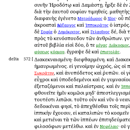
συνῆν Ἡροδότῳ καὶ Δαμάστῃ. ἦρξε δὲ ἐν 
διὰ τὴν ἑαυτοῦ σοφίαν τιμηθείς. μαθητὴς
διαφανὴς ἐγένετο
ὁ
· οὗ π
Μητρόδωρος
Χῖος
ἀκροαταὶ
καὶ
ὁ ἰατρός
Ἀνάξαρχος
Ἱπποκράτης
δὲ
ὁ
, καὶ
δέ, διὰ 
Σοφία
Δημόκριτος
Γελασῖνος
πρὸς τὸ κενόσπουδον τῶν ἀνθρώπων. γν
αὐτοῦ βιβλία εἰσὶ δύο, ὅ τε
μέγας
Διάκοσμος
. ἔγραψε δὲ καὶ
.
φύσεως
κόσμου
ἐπιστολάς
delta
572
[
Διακεκναισμένη· διεφθαρμένη. καὶ Διακε
ἠμαυρωμένος. εἰ γενοίμην ὠχρός, ὡς οἱ π
, καὶ ἀνυπόδετος καὶ ῥυπῶν. οἱ γ
Σωκράτην
εὖχροι καὶ ὑποδεδεμένοι καὶ ἐν γυμνασίο
ἐξεταζόμενοι καὶ παλαίστραις. καὶ ἐν
Ἱππε
φθονεῖτε ἡμῖν κομῶσι μηδ’ ἀπεστλεγγισμέ
τουτέστι λιπῶσι. τοῦτο οὖν καὶ νῦν ὁ νεα
δεδοικέναι φησί, τὸ ἀπεχθέσθαι τοῖς περὶ
ἱππικὴν ἔχουσιν, εἰ καταλιπὼν τὸ κοσμεῖ
καὶ μετιέναι τὰ τῶν ἱππέων ἐπιτηδεύματ
φιλοσόφων μετέλθω. καὶ ἐν
· οὐ 
Νεφέλαις