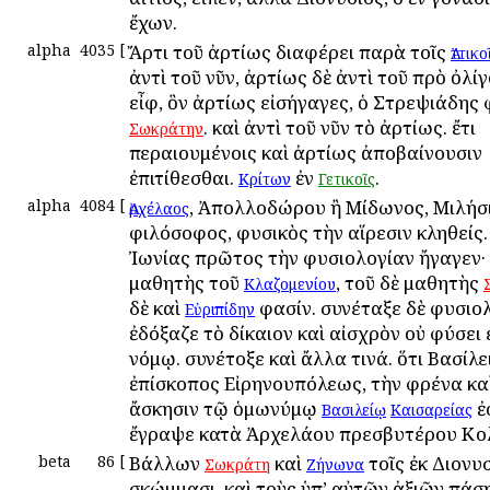
ἔχων.
alpha
4035
[
Ἄρτι τοῦ ἀρτίως διαφέρει παρὰ τοῖς
Ἀττικο
ἀντὶ τοῦ νῦν, ἀρτίως δὲ ἀντὶ τοῦ πρὸ ὀλίγ
εἶφ, ὃν ἀρτίως εἰσήγαγες, ὁ Στρεψιάδης 
. καὶ ἀντὶ τοῦ νῦν τὸ ἀρτίως. ἔτι
Σωκράτην
περαιουμένοις καὶ ἀρτίως ἀποβαίνουσιν
ἐπιτίθεσθαι.
ἐν
.
Κρίτων
Γετικοῖς
alpha
4084
[
, Ἀπολλοδώρου ἢ Μίδωνος, Μιλήσι
Ἀρχέλαος
φιλόσοφος, φυσικὸς τὴν αἵρεσιν κληθείς.
Ἰωνίας πρῶτος τὴν φυσιολογίαν ἤγαγεν·
μαθητὴς τοῦ
, τοῦ δὲ μαθητὴς
Κλαζομενίου
δὲ καὶ
φασίν. συνέταξε δὲ φυσιολ
Εὐριπίδην
ἐδόξαζε τὸ δίκαιον καὶ αἰσχρὸν οὐ φύσει 
νόμῳ. συνέτοξε καὶ ἄλλα τινά. ὅτι Βασίλε
ἐπίσκοπος Εἰρηνουπόλεως, τὴν φρένα κα
ἄσκησιν τῷ ὁμωνύμῳ
ἐ
Βασιλείῳ
Καισαρείας
ἔγραψε κατὰ Ἀρχελάου πρεσβυτέρου Κο
beta
86
[
Βάλλων
καὶ
τοῖς ἐκ Διονυ
Σωκράτη
Ζήνωνα
σκώμμασι, καὶ τοὺς ὑπ’ αὐτῶν ἀξιῶν πάσ