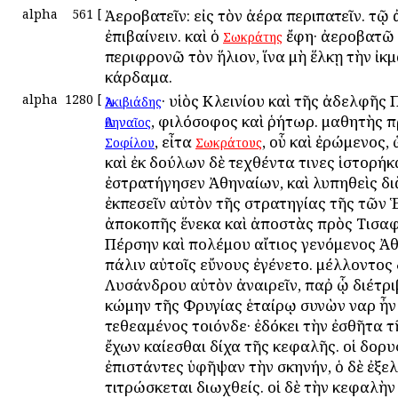
alpha
561
[
Ἀεροβατεῖν: εἰς τὸν ἀέρα περιπατεῖν. τῷ 
ἐπιβαίνειν. καὶ ὁ
ἔφη· ἀεροβατῶ 
Σωκράτης
περιφρονῶ τὸν ἥλιον, ἵνα μὴ ἕλκῃ τὴν ἰκμ
κάρδαμα.
alpha
1280
[
· υἱὸς Κλεινίου καὶ τῆς ἀδελφῆς 
Ἀλκιβιάδης
, φιλόσοφος καὶ ῥήτωρ. μαθητὴς 
Ἀθηναῖος
, εἶτα
, οὗ καὶ ἐρώμενος, 
Σοφίλου
Σωκράτους
καὶ ἐκ δούλων δὲ τεχθέντα τινες ἱστορήκα
ἐστρατήγησεν Ἀθηναίων, καὶ λυπηθεὶς δι
ἐκπεσεῖν αὐτὸν τῆς στρατηγίας τῆς τῶν
ἀποκοπῆς ἕνεκα καὶ ἀποστὰς πρὸς Τισα
Πέρσην καὶ πολέμου αἴτιος γενόμενος Ἀθ
πάλιν αὐτοῖς εὔνους ἐγένετο. μέλλοντος 
Λυσάνδρου αὐτὸν ἀναιρεῖν, παῤ ᾧ διέτριβ
κώμην τῆς Φρυγίας ἑταίρῳ συνὼν ὄναρ ἦν
τεθεαμένος τοιόνδε· ἐδόκει τὴν ἐσθῆτα τ
ἔχων καίεσθαι δίχα τῆς κεφαλῆς. οἱ δορυ
ἐπιστάντες ὑφῆψαν τὴν σκηνήν, ὁ δὲ ἐξε
τιτρώσκεται διωχθείς. οἱ δὲ τὴν κεφαλὴ