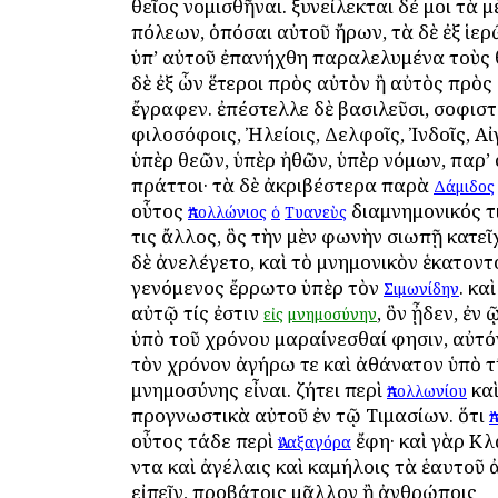
θεῖος νομισθῆναι. ξυνείλεκται δέ μοι τὰ μ
πόλεων, ὁπόσαι αὐτοῦ ἤρων, τὰ δὲ ἐξ ἱε
ὑπ’ αὐτοῦ ἐπανήχθη παραλελυμένα τοὺς 
δὲ ἐξ ὧν ἕτεροι πρὸς αὐτὸν ἢ αὐτὸς πρὸς
ἔγραφεν. ἐπέστελλε δὲ βασιλεῦσι, σοφιστ
φιλοσόφοις, Ἠλείοις, Δελφοῖς, Ἰνδοῖς, Αἰ
ὑπὲρ θεῶν, ὑπὲρ ἠθῶν, ὑπὲρ νόμων, παρ’ ο
πράττοι· τὰ δὲ ἀκριβέστερα παρὰ
Δάμιδος
οὗτος
διαμνημονικός τι
Ἀπολλώνιος
ὁ
Τυανεὺς
τις ἄλλος, ὃς τὴν μὲν φωνὴν σιωπῇ κατεῖ
δὲ ἀνελέγετο, καὶ τὸ μνημονικὸν ἑκατον
γενόμενος ἔρρωτο ὑπὲρ τὸν
. κα
Σιμωνίδην
αὐτῷ τίς ἐστιν
, ὃν ᾖδεν, ἐν
εἰς
μνημοσύνην
ὑπὸ τοῦ χρόνου μαραίνεσθαί φησιν, αὐτό
τὸν χρόνον ἀγήρω τε καὶ ἀθάνατον ὑπὸ τ
μνημοσύνης εἶναι. ζήτει περὶ
καὶ
Ἀπολλωνίου
προγνωστικὰ αὐτοῦ ἐν τῷ Τιμασίων. ὅτι
Ἀ
οὖτος τάδε περὶ
ἔφη· καὶ γὰρ Κλ
Ἀναξαγόρα
ὄντα καὶ ἀγέλαις καὶ καμήλοις τὰ ἑαυτοῦ
εἰπεῖν, προβάτοις μᾶλλον ἢ ἀνθρώποις