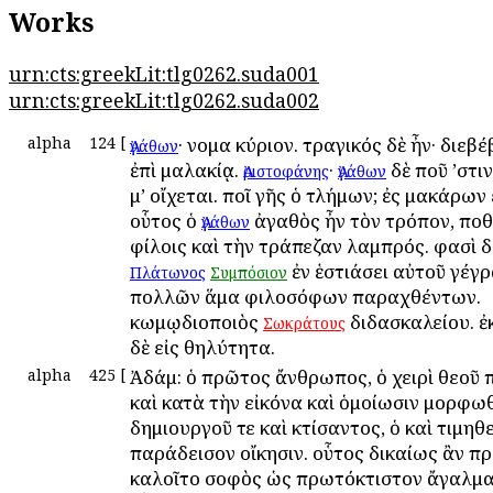
Works
urn:cts:greekLit:tlg0262.suda001
urn:cts:greekLit:tlg0262.suda002
alpha
124
[
· ὄνομα κύριον. τραγικός δὲ ἦν· διεβ
Ἀγάθων
ἐπὶ μαλακίᾳ.
·
δὲ ποῦ ’στι
Ἀριστοφάνης
Ἀγάθων
μ’ οἴχεται. ποῖ γῆς ὁ τλήμων; ἐς μακάρων
οὗτος ὁ
ἀγαθὸς ἦν τὸν τρόπον, ποθ
Ἀγάθων
φίλοις καὶ τὴν τράπεζαν λαμπρός. φασὶ δὲ
ἐν ἑστιάσει αὐτοῦ γέγρ
Πλάτωνος
Συμπόσιον
πολλῶν ἅμα φιλοσόφων παραχθέντων.
κωμῳδιοποιὸς
διδασκαλείου. 
Σωκράτους
δὲ εἰς θηλύτητα.
alpha
425
[
Ἀδάμ: ὁ πρῶτος ἄνθρωπος, ὁ χειρὶ θεοῦ 
καὶ κατὰ τὴν εἰκόνα καὶ ὁμοίωσιν μορφωθ
δημιουργοῦ τε καὶ κτίσαντος, ὁ καὶ τιμηθε
παράδεισον οἴκησιν. οὗτος δικαίως ἂν π
καλοῖτο σοφὸς ὡς πρωτόκτιστον ἄγαλμα