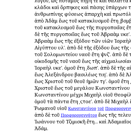
λόγον, ὡς ποταμὸς πηγή τε καὶ θάλαττα κ
κλάδοι καὶ ὅρπηκες καὶ πάσης ὑπάρχων 
ἀνθρωπίνης φύσεως ἀπαρχὴ καὶ πρωτόλε
ἀπὸ Ἀδὰμ ἕως τοῦ κατακλυσμοῦ ἔτη ͵βσμβ
τοῦ κατακλυσμοῦ ἕως τῆς πυργοποιΐας ἔτ
δὲ τῆς πυργοποιΐας ἕως τοῦ Ἀβραὰμ υκεʹ.
Ἀβραὰμ ἕως τῆς ἐξόδου τῶν υἱῶν Ἰσραὴλ
Αἰγύπτου υλʹ. ἀπὸ δὲ τῆς ἐξόδου ἕως τῆς
τοῦ Σολομωντείου ναοῦ ἔτη ψνζʹ. ἀπὸ δὲ 
οἰκοδομῆς τοῦ ναοῦ ἕως τῆς αἰχμαλωσία
Ἰσραὴλ υκεʹ. ὁμοῦ ἔτη ͵δωπʹ. ἀπὸ δὲ τῆς
ἕως Ἀλεξάνδρου βασιλέως τιηʹ. ἀπὸ δὲ 
ἕως Χριστοῦ τοῦ θεοῦ ἡμῶν τγʹ. ὁμοῦ ἔτη ͵
Χριστοῦ ἕως τοῦ μεγάλου Κωνσταντίνου τ
Κωνσταντίνου μέχρι Μιχαὴλ υἱοῦ Θεοφίλ
ὁμοῦ τὰ πάντα ἔτη ͵ϛτοεʹ. ἀπὸ δὲ Μιχαὴλ
Ῥωμανοῦ υἱοῦ
Κωνσταντίνου
τοῦ
Πορφυρογεν
ἀπὸ δὲ τοῦ
ἕως τῆς τελε
Πορφυρογεννήτου
Ἰωάννου τοῦ Τζιμισκῆ ἔτη... καὶ Ἀδαμιαῖο
Ἀδάμ.