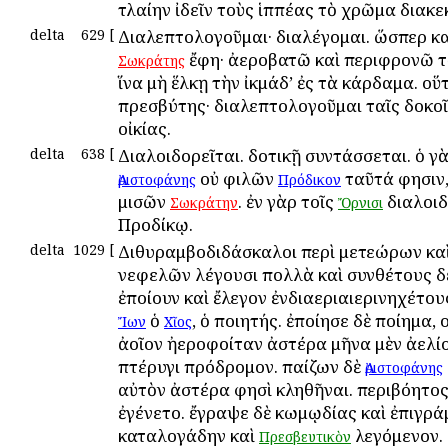
τλαίην ἰδεῖν τοὺς ἱππέας τὸ χρῶμα διακε
delta
629
[
Διαλεπτολογοῦμαι· διαλέγομαι. ὥσπερ κα
ἔφη· ἀεροβατῶ καὶ περιφρονῶ τὸ
Σωκράτης
ἵνα μὴ ἕλκῃ τὴν ἰκμάδ’ ἐς τὰ κάρδαμα. οὕ
πρεσβύτης· διαλεπτολογοῦμαι ταῖς δοκοῖ
οἰκίας.
delta
638
[
Διαλοιδορεῖται. δοτικῇ συντάσσεται. ὁ γ
οὐ φιλῶν
ταῦτά φησιν,
Ἀριστοφάνης
Πρόδικον
μισῶν
. ἐν γὰρ τοῖς
διαλοιδ
Σωκράτην
Ὄρνισι
Προδίκῳ.
delta
1029
[
Διθυραμβοδιδάσκαλοι περὶ μετεώρων καὶ
νεφελῶν λέγουσι πολλὰ καὶ συνθέτους δὲ
ἐποίουν καὶ ἔλεγον ἐνδιαεριαιερινηχέτους
ὁ
, ὁ ποιητής. ἐποίησε δὲ ποίημα, 
Ἴων
Χῖος
ἀοῖον ἠεροφοίταν ἀστέρα μῆνα μὲν ἀελί
πτέρυγι πρόδρομον. παίζων δὲ
Ἀριστοφάνης
αὐτὸν ἀστέρα φησὶ κληθῆναι. περιβόητος
ἐγένετο. ἔγραψε δὲ κωμῳδίας καὶ ἐπιγρά
καταλογάδην καὶ
λεγόμενον. 
Πρεσβευτικὸν