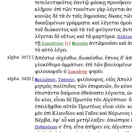
τετελευτηκότος ἑαυτῷ φάσκῃ προσήκειν
κλῆρον· ἐπὶ τῶν τοιούτων γὰρ λέγεται ἀ
κοινῶς δὲ τὰ ἐν ταῖς δημοσίαις δίκαις τῶ
δικαζομένων γράμματα. καὶ λέγεται ὁμοί
τοῦ διώκοντος καὶ τὰ τοῦ φεύγοντος ἀντ
λέγεται δὲ οὕτως καὶ τὰ μαρτύρια.
Πλάτω
τῇ
ἀντῶμοσίαν καὶ ἀ
Σωκράτους
[+]
Ἀπολογίᾳ
τὸ αὐτὸ λέγει.
alpha
3072
[
Ἀπέστω: οἰχέσθω, διωκέσθω. ὕπνος δ’ ἀ
γλυκύθυμο ὀμμάτων. ἐπὶ τῶν βουλομένω
φιλοσοφεῖν ὁ
φησίν.
Σωκράτης
alpha
3420
[
,
, φιλόσοφος, υἱὸς Ἀπολ
Ἀπολλώνιος
Τυανεὺς
μητρὸς πολίτιδος τῶν ἐπιφανῶν, ὃν κύο
ἐπιστάντα δαίμονα ἐθεάσατο λέγοντα, ὡς
ὃν κύει, εἶναι δὲ Πρωτέα τὸν Αἰγύπτιον· 
ὑπειλῆφθαι αὐτὸν Πρωτέως εἶναι υἱόν. κ
μὲν ἐπὶ Κλαυδίου καὶ Γαΐου καὶ Νέρωνος 
Nέρβα, ἐφ’ οὗ καὶ μετήλλαξεν. ἐσιώπησε 
εʹ ἔτη. εἶτα ἀπῆρεν εἰς Αἴγυπτο
Πυθαγόραν