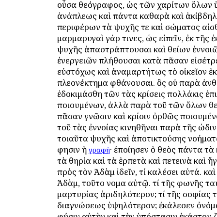
οὖσα θεόγραφος, ὡς τῶν χαρίτων ὅλων
ἀνάπλεως καὶ πάντα καθαρὰ καὶ ἀκίβδη
περιφέρων τὰ ψυχῆς τε καὶ σώματος αἰσ
μαρμαρυγαὶ γάρ τινες, ὡς εἰπεῖν, ἐκ τῆς ἐ
ψυχῆς ἀπαστράπτουσαι καὶ θείων ἐννοιῶ
ἐνεργειῶν πλήθουσαι κατὰ πᾶσαν εἰσέτρ
εὐστόχως καὶ ἀναμαρτήτως τὸ οἰκεῖον ἑ
πλεονέκτημα φθάνουσαι. ὃς οὐ παρὰ ἀ
ἐδοκιμάσθη τῶν τὰς κρίσεις πολλάκις ἐ
ποιουμένων, ἀλλὰ παρὰ τοῦ τῶν ὅλων θε
πᾶσαν γνῶσιν καὶ κρίσιν ὀρθῶς ποιουμέν
τοῦ τὰς ἐννοίας κινηθῆναι παρὰ τῆς ὠδι
τοιαῦτα ψυχῆς καὶ ἀποτικτούσης νοήματα
φησιν ἡ
· ἐποίησεν ὁ θεὸς πάντα τὰ
γραφή
τὰ θηρία καὶ τὰ ἑρπετὰ καὶ πετεινὰ καὶ ἤ
πρὸς τὸν Ἀδὰμ ἰδεῖν, τί καλέσει αὐτά. κα
Ἀδὰμ, τοῦτο ὄνομα αὐτῷ. τί τῆς φωνῆς τα
μαρτυρίας ἀριδηλότερον; τί τῆς σοφίας 
διαγνώσεως ὑψηλότερον; ἐκάλεσεν ὀνόμ
φύσιν αὐτὴν καὶ τὴν ὑπόστασιν ἑκάστου