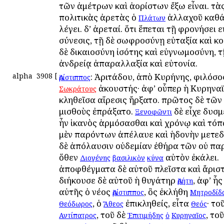
τῶν ἀμέτρων καὶ ἀορίστων ἔξω εἶναι. τὰς
πολιτικὰς ἀρετὰς ὁ
ἀλλαχοῦ καθά
Πλάτων
λέγει. δ’ ἀρεταί. ὅτι ἕπεται τῇ φρονήσει 
σύνεσις, τῇ δὲ σωφροσύνῃ εὐταξία καὶ κο
δὲ δικαιοσύνη ἰσότης καὶ εὐγνωμοσύνη, τ
ἀνδρείᾳ ἀπαραλλαξία καὶ εὐτονία.
alpha
3908
[
: Ἀριτάδου, ἀπὸ Κυρήνης, φιλόσο
Ἀρίστιππος
ἀκουστής· ἀφ’ οὗπερ ἡ Κυρηνα
Σωκράτους
κληθεῖσα αἵρεσις ἤρξατο. πρῶτος δὲ τῶν
μισθοὺς ἐπράξατο.
δὲ εἶχε δυσμ
Ξενοφῶντι
ἦν ἱκανὸς ἁρμόσασθαι καὶ χρόνῳ καὶ τόπ
μὲν παρόντων ἀπέλαυε καὶ ἡδονὴν μετεδ
δὲ ἀπόλαυσιν οὐδεμίαν ἐθήρα τῶν οὐ πα
ὅθεν
αὐτὸν ἐκάλει.
Διογένης
βασιλικὸν
κύνα
ἀποφθέγματα δὲ αὐτοῦ πλεῖστα καὶ ἄριστ
διήκουσε δὲ αὐτοῦ ἡ θυγάτηρ
, ἀφ’ ἧς
Ἀρήτη
αὐτῆς ὁ νέος
, ὃς ἐκλήθη
Ἀρίστιππος
Μητροδίδ
, ὁ
ἐπικληθείς, εἶτα
· το
Θεόδωρος
Ἄθεος
Θεός
, τοῦ δὲ
, το
Αντίπατρος
Ἐπιτιμήδης
ὁ
Κυρηναῖος