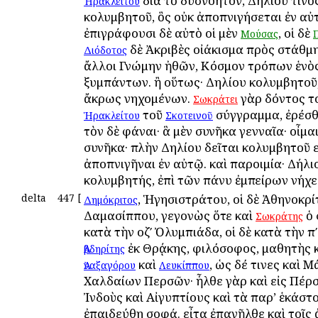
διὰ τὸ δυσνόητον, Δηλίου τινὸ
Ἡρακλείτου
κολυμβητοῦ, ὃς οὐκ ἀποπνιγήσεται ἐν αὐ
ἐπιγράφουσι δὲ αὐτὸ οἱ μὲν
, οἱ δὲ
Μούσας
δὲ Ἀκριβὲς οἰάκισμα πρὸς στάθμη
Διόδοτος
ἄλλοι Γνώμην ἠθῶν, Κόσμον τρόπων ἑνὸ
ξυμπάντων. ἢ οὕτως· Δηλίου κολυμβητοῦ,
ἄκρως νηχομένων.
γὰρ δόντος τ
Σωκράτει
τοῦ
σύγγραμμα, ἐρέσθαι
Ἡρακλείτου
Σκοτεινοῦ
τὸν δὲ φάναι· ἃ μὲν συνῆκα γενναῖα· οἶμαι
συνῆκα· πλὴν Δηλίου δεῖται κολυμβητοῦ ε
ἀποπνιγῆναι ἐν αὐτῷ. καὶ παροιμία· Δήλι
κολυμβητής, ἐπὶ τῶν πάνυ ἐμπείρων νήχε
delta
447
[
, Ἡγησιστράτου, οἱ δὲ Ἀθηνοκρί
Δημόκριτος
Δαμασίππου, γεγονὼς ὅτε καὶ
ὁ 
Σωκράτης
κατὰ τὴν οζʹ Ὀλυμπιάδα, οἱ δὲ κατὰ τὴν πʹ
ἐκ Θρᾴκης, φιλόσοφος, μαθητὴς 
Ἀβδηρίτης
καὶ
, ὡς δέ τινες καὶ 
Ἀναξαγόρου
Λευκίππου
Χαλδαίων Περσῶν· ἦλθε γὰρ καὶ εἰς Πέρσ
Ἰνδοὺς καὶ Αἰγυπτίους καὶ τὰ παρ’ ἑκάστο
ἐπαιδεύθη σοφά. εἶτα ἐπανῆλθε καὶ τοῖς