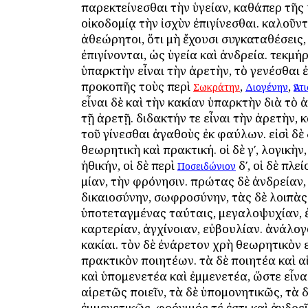
παρεκτείνεσθαι τὴν ὑγείαν, καθάπερ τῆς
οἰκοδομίᾳ τὴν ἰσχὺν ἐπιγίνεσθαι. καλοῦντ
ἀθεώρητοι, ὅτι μὴ ἔχουσι συγκαταθέσεις,
ἐπιγίνονται, ὡς ὑγεία καὶ ἀνδρεία. τεκμήρ
ὑπαρκτὴν εἶναι τὴν ἀρετὴν, τὸ γενέσθαι 
προκοπῆς τοὺς περὶ
,
,
Σωκράτην
Διογένην
Ἀντ
εἶναι δὲ καὶ τὴν κακίαν ὑπαρκτὴν διὰ τὸ 
τῇ ἀρετῇ. διδακτήν τε εἶναι τὴν ἀρετὴν, κ
τοῦ γίνεσθαι ἀγαθοὺς ἐκ φαύλων. εἰσὶ δὲ
θεωρητικὴ καὶ πρακτική. οἱ δὲ γʹ, λογικὴν
ἠθικήν, οἱ δὲ περὶ
δʹ, οἱ δὲ πλεί
Ποσειδώνιον
μίαν, τὴν φρόνησιν. πρώτας δὲ ἀνδρείαν,
δικαιοσύνην, σωφροσύνην, τὰς δὲ λοιπὰς
ὑποτεταγμένας ταύταις, μεγαλοψυχίαν, 
καρτερίαν, ἀγχίνοιαν, εὐβουλίαν. ἀνάλογο
κακίαι. τὸν δὲ ἐνάρετον χρὴ θεωρητικὸν ε
πρακτικὸν ποιητέων. τὰ δὲ ποιητέα καὶ α
καὶ ὑπομενετέα καὶ ἐμμενετέα, ὥστε εἶνα
αἱρετῶς ποιεῖν, τὰ δὲ ὑπομονητικῶς, τὰ 
ἐμμενετικῶς, φρόνιμός τέ ἐστι καὶ ἀνδρεῖ