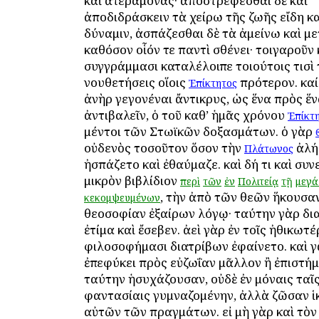
καὶ ἀτεράμονας· ἀποστρέφεσθαι δὲ καὶ
ἀποδιδράσκειν τὰ χείρω τῆς ζωῆς εἴδη κ
δύναμιν, ἀσπάζεσθαι δὲ τὰ ἀμείνω καὶ με
καθόσον οἷόν τε παντὶ σθένει· τοιγαροῦν 
συγγράμμασι καταλέλοιπε τοιούτοις τισὶ
νουθετήσεις οἵοις
πρότερον. καί 
Ἐπίκτητος
ἀνὴρ γεγονέναι ἄντικρυς, ὡς ἕνα πρὸς ἕ
ἀντιβαλεῖν, ὁ τοῦ καθ’ ἡμᾶς χρόνου
Ἐπίκτ
μέντοι τῶν Στωϊκῶν δοξασμάτων. ὁ γὰρ
οὐδενὸς τοσοῦτον ὅσον τὴν
ἀλή
Πλάτωνος
ἠσπάζετο καὶ ἐθαύμαζε. καὶ δή τι καὶ συ
μικρὸν βιβλίδιον
περὶ
τῶν
ἐν
Πολιτείᾳ
τῇ
μεγά
, τὴν ἀπὸ τῶν θεῶν ἥκουσα
κεκομψευμένων
θεοσοφίαν ἐξαίρων λόγῳ· ταύτην γὰρ δ
ἐτίμα καὶ ἔσεβεν. ἀεὶ γὰρ ἐν τοῖς ἠθικωτέ
φιλοσοφήμασι διατρίβων ἐφαίνετο. καὶ γ
ἐπεφύκει πρὸς εὐζωΐαν μᾶλλον ἢ ἐπιστήμ
ταύτην ἡσυχάζουσαν, οὐδὲ ἐν μόναις ταῖ
φαντασίαις γυμναζομένην, ἀλλὰ ζῶσαν ἱ
αὐτῶν τῶν πραγμάτων. εἰ μὴ γὰρ καὶ τὸν