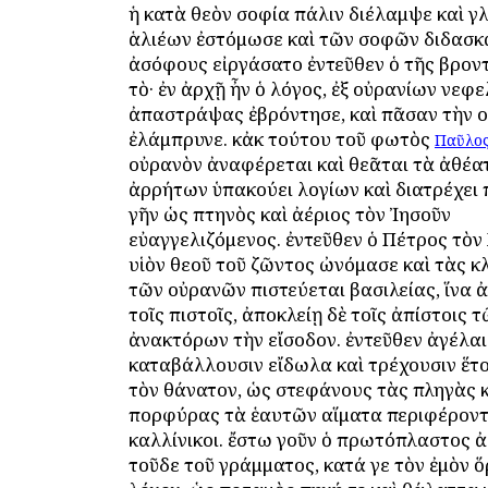
ἡ κατὰ θεὸν σοφία πάλιν διέλαμψε καὶ 
ἁλιέων ἐστόμωσε καὶ τῶν σοφῶν διδασκ
ἀσόφους εἰργάσατο ἐντεῦθεν ὁ τῆς βροντ
τὸ· ἐν ἀρχῇ ἦν ὁ λόγος, ἐξ οὐρανίων νεφ
ἀπαστράψας ἐβρόντησε, καὶ πᾶσαν τὴν 
ἐλάμπρυνε. κἀκ τούτου τοῦ φωτὸς
Παῦλο
οὐρανὸν ἀναφέρεται καὶ θεᾶται τὰ ἀθέα
ἀρρήτων ὑπακούει λογίων καὶ διατρέχει
γῆν ὡς πτηνὸς καὶ ἀέριος τὸν Ἰησοῦν
εὐαγγελιζόμενος. ἐντεῦθεν ὁ Πέτρος τὸν
υἱὸν θεοῦ τοῦ ζῶντος ὠνόμασε καὶ τὰς κλ
τῶν οὐρανῶν πιστεύεται βασιλείας, ἵνα ἀ
τοῖς πιστοῖς, ἀποκλείῃ δὲ τοῖς ἀπίστοις 
ἀνακτόρων τὴν εἴσοδον. ἐντεῦθεν ἀγέλα
καταβάλλουσιν εἴδωλα καὶ τρέχουσιν ἕτο
τὸν θάνατον, ὡς στεφάνους τὰς πληγὰς 
πορφύρας τὰ ἑαυτῶν αἵματα περιφέροντ
καλλίνικοι. ἔστω γοῦν ὁ πρωτόπλαστος 
τοῦδε τοῦ γράμματος, κατά γε τὸν ἐμὸν ὅ