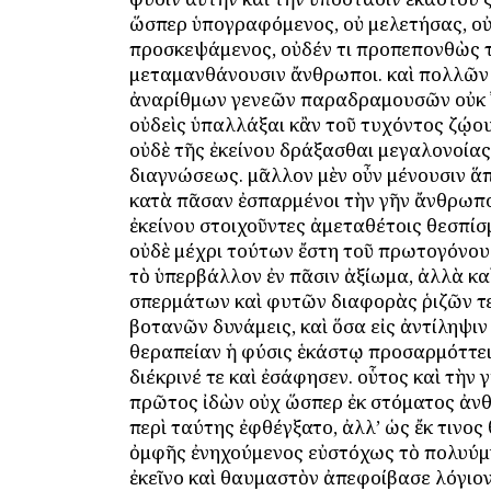
ὥσπερ ὑπογραφόμενος, οὐ μελετήσας, ο
προσκεψάμενος, οὐδέν τι προπεπονθὼς 
μεταμανθάνουσιν ἄνθρωποι. καὶ πολλῶν
ἀναρίθμων γενεῶν παραδραμουσῶν οὐκ 
οὐδεὶς ὑπαλλάξαι κἂν τοῦ τυχόντος ζῴου 
οὐδὲ τῆς ἐκείνου δράξασθαι μεγαλονοίας
διαγνώσεως. μᾶλλον μὲν οὖν μένουσιν ἅπ
κατὰ πᾶσαν ἐσπαρμένοι τὴν γῆν ἄνθρωπο
ἐκείνου στοιχοῦντες ἀμεταθέτοις θεσπίσμ
οὐδὲ μέχρι τούτων ἔστη τοῦ πρωτογόνο
τὸ ὑπερβάλλον ἐν πᾶσιν ἀξίωμα, ἀλλὰ κα
σπερμάτων καὶ φυτῶν διαφορὰς ῥιζῶν τε
βοτανῶν δυνάμεις, καὶ ὅσα εἰς ἀντίληψιν
θεραπείαν ἡ φύσις ἑκάστῳ προσαρμόττε
διέκρινέ τε καὶ ἐσάφησεν. οὗτος καὶ τὴν 
πρῶτος ἰδὼν οὐχ ὥσπερ ἐκ στόματος ἀν
περὶ ταύτης ἐφθέγξατο, ἀλλ’ ὡς ἔκ τινος 
ὀμφῆς ἐνηχούμενος εὐστόχως τὸ πολυύ
ἐκεῖνο καὶ θαυμαστὸν ἀπεφοίβασε λόγιον