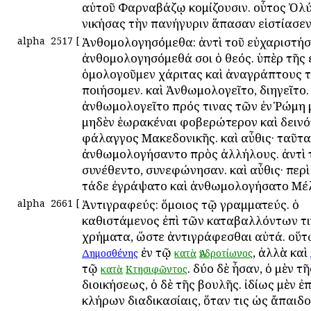
αὐτοῦ Φαρναβάζῳ κομίζουσιν. οὗτος Ὀλ
νικήσας τὴν πανήγυριν ἅπασαν εἱστίασεν
alpha
2517
[
Ἀνθομολογησόμεθα: ἀντὶ τοῦ εὐχαριστή
ἀνθομολογησόμεθά σοι ὁ θεός. ὑπὲρ τῆς 
ὁμολογοῦμεν χάριτας καὶ ἀναγράπτους 
ποιήσομεν. καὶ Ἀνθωμολογεῖτο, διηγεῖτο. 
ἀνθωμολογεῖτο πρός τινας τῶν ἐν Ῥώμη 
μηδὲν ἑωρακέναι φοβερώτερον καὶ δειν
φάλαγγος Μακεδονικῆς. καὶ αὖθις· ταῦτα
ἀνθωμολογήσαντο πρὸς ἀλλήλους. ἀντὶ 
συνέθεντο, συνεφώνησαν. καὶ αὖθις· περ
τάδε ἐγράψατο καὶ ἀνθωμολογήσατο Μέ
alpha
2661
[
Ἀντιγραφεύς: ὅμοιος τῷ γραμματεύς. ὁ
καθιστάμενος ἐπὶ τῶν καταβαλλόντων τι
χρήματα, ὥστε ἀντιγράφεσθαι αὐτά. οὕ
ἐν τῷ
, ἀλλὰ καὶ
Δημοσθένης
κατὰ
Ἀνδροτίωνος
τῷ
. δύο δὲ ἦσαν, ὁ μὲν τῆ
κατὰ
Kτησιφῶντος
διοικήσεως, ὁ δὲ τῆς βουλῆς. ἰδίως μὲν ἐπ
κλήρων διαδικασίαις, ὅταν τις ὡς ἄπαιδος