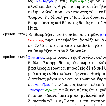
ὡς
ἐν τοῖς
φησίν. ο
Πλούταρχος
Παραλλήλοις
ἀλλὰ καὶ θεοὺς Αἰγύπτιοι πρῶτοι τὸν ἥλι
σελήνην ὠνόμασαν καλέσαντες τὸν μὲν ἥ
Ὄσιριν, τὴν δὲ σελήνην Ἴσιν, ἅτε ὁρῶντε
δρόμῳ ἰόντας καὶ θέοντας θεοὺς ἐκ τοῦ θ
ἰέναι.
epsilon
2324
[
Ἐπιθαυμάζειν· ἀντὶ τοῦ δώροις τιμᾶν.
Ἀρι
φησί· Στρεψιάδην ἀσπάζομαι. ὁ 
Σωκράτης
σε. ἀλλὰ τουτονὶ πρῶτον λάβε· δεῖ γὰρ
ἐπιθαυμάζειν τι τὸν διδάσκαλον.
epsilon
2424
[
, Ἱεραπόλεως τῆς Φρυγίας, φιλό
Ἐπίκτητος
δοῦλος Ἐπαφροδίτου, τῶν σωματοφυλά
βασιλέως Νέρωνος. πηρωθεὶς δὲ τὸ σκέλ
ῥεύματος ἐν Νικοπόλει τῆς νέας Ἠπείρου
διατείνας μέχρι Μάρκου Ἀντωνίνου· ἔγρ
ὅτι
ὁ φιλόσοφος ἔλεγε πολλὰ ἀ
Θεοσέβιος
, τὰ δὲ καὶ αὐτὸς ἐπετεχν
Ἐπικτήτου
σχολῶν
ἠθοποιοῦ διανοήματα μούσης, ἱκανὰ πείθε
δυσωπεῖν τῶν ψυχῶν τὰς μὴ παντάπασιν