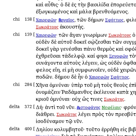
καὶ αὖθις· ὁ δὲ ἐς τὴν βασιλίδα ἐπορεύετ
ἐξωγκωμένος καὶ μάλα βρενθυόμενος.
chi
158
[
·
, τῶν δήμων
, φι
Χαιρεφῶν
Ἀθηναῖος
Σφήττιος
ἀκουστής.
Σωκράτους
chi
159
[
· τῶν ἄγαν γνωρίμων
Χαιρεφῶν
Σωκράτους
οὐδὲν δὲ αὐτοῦ δοκεῖ σῴζεσθαι τῶν συγ
δοκεῖ γὰρ γενέσθαι πάνυ θερμὸς καὶ σφ
ἐχθρεῦσαι τἀδελφῷ. καί φησι
τὸ
Ξενοφῶν
συνάγοντα αὐτοὺς λέγειν, ὡς οὐδὲν ὀφ
ὄφελος εἴη, εἰ μὴ συμφωνοῖεν, οὐδὲ χειρῶ
ποδῶν. δήμου δὲ ἦν ὁ
.
Χαιρεφῶν
Σφήττιος
chi
284
[
Χῆνα ὀμνύναι· ὑπὲρ τοῦ μὴ τοὺς θεοὺς ἐπ
ὀνομάζειν Ῥαδάμανθυς ἐκέλευσε κατὰ χη
κριοῦ ὀμνύναι· οὐχ ὥς τινες
.
Σωκράτης
delta
372
[
Δή· ἀντὶ τοῦ νῦν.
· φρόν
Ἀριστοφάνης
Νεφέλαις
διάθρει.
λέγει πρὸς τὸν πρεσβύτ
Σωκράτης
ἰσοδύναμον τῷ νῦν.
delta
400
[
Δηλίου κολυμβητοῦ· τοῦτο ἐρρήθη εἰς βι