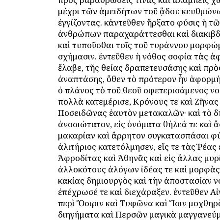
μέχρι τῶν ἀμειδήτων τοῦ ᾅδου κευθμών
ἐγγίζοντας. κἀντεῦθεν ἤρξατο φύσις ἡ τ
ἀνθρώπων παραχαράττεσθαι καὶ διακιβ
καὶ τυποῦσθαι τοῖς τοῦ τυράννου μορφώμ
σχήμασιν. ἐντεῦθεν ἡ νόθος σοφία τὰς 
ἔλαβε, τῆς θείας δραπετευσάσης καὶ πρὸ
ἀναπτάσης, ὅθεν τὸ πρότερον ἦν ἀφορμ
ὁ πλάνος τὸ τοῦ θεοῦ σφετερισάμενος ὄνο
πολλὰ κατεμέρισε, Κρόνους τε καὶ Ζῆνας
Ποσειδῶνας ἑαυτὸν μετακαλῶν· καὶ τὸ 
ἀνοσιώτατον, εἰς ὀνόματα θήλεά τε καὶ 
μακαρίαν καὶ ἄρρητον συγκατασπάσαι φύ
ἀλιτήριος κατετόλμησεν, εἴς τε τὰς Ῥέας 
Ἀφροδίτας καὶ Ἀθηνᾶς καὶ εἰς ἄλλας μυρ
ἀλλοκότους ἀλόγων ἰδέας τε καὶ μορφὰς,
κακίας δημιουργὸς καὶ τὴν ἀποστασίαν 
ἐπέχρωσέ τε καὶ διεχάραξεν. ἐντεῦθεν Α
περὶ Ὄσιριν καὶ Τυφῶνα καὶ Ἴσιν μοχθηρ
διηγήματα καὶ Περσῶν μαγικὰ μαγγανεύμ