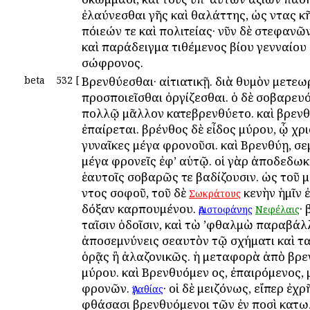
ἐλαύνεσθαι γῆς καὶ θαλάττης, ὡς ὄντας κ
πόιεών τε καὶ πολιτείας· νῦν δὲ στεφανῶ
καὶ παράδειγμα τιθέμενος βίου γενναίου 
σώφρονος.
beta
532
[
Bρενθύεσθαι· αἰτιατικῇ. διὰ θυμὸν μετεω
προσποιεῖσθαι ὀργίζεσθαι. ὁ δὲ σοβαρευ
πολλῷ μᾶλλον κατεβρενθύετο. καὶ βρενθ
ἐπαίρεται. βρένθος δὲ εἶδος μύρου, ᾧ χρι
γυναῖκες μέγα φρονοῦσι. καὶ Βρενθύῃ, σε
μέγα φρονεῖς ἐφ’ αὑτῷ. οἱ γὰρ ἀποδεδω
ἑαυτοῖς σοβαρῶς τε βαδίζουσιν. ὡς τοῦ 
ὄντος σοφοῦ, τοῦ δὲ
κενὴν ἡμῖν 
Σωκράτους
δόξαν καρπουμένου.
·
Ἀριστοφάνης
Νεφέλαις
ταῖσιν ὁδοῖσιν, καὶ τὼ ’φθαλμὼ παραβάλ
ἀποσεμνύνεις σεαυτὸν τῷ σχήματι καὶ τ
ὁρᾷς ἢ ἀλαζονικῶς. ἡ μεταφορὰ ἀπὸ βρε
μύρου. καὶ Βρενθυόμεν ος, ἐπαιρόμενος,
φρονῶν.
· οἱ δὲ μειζόνως, εἴπερ ἐχρ
Ἀγαθίας
φθάσασι βρενθυόμενοι τῶν ἐν ποσὶ κατω