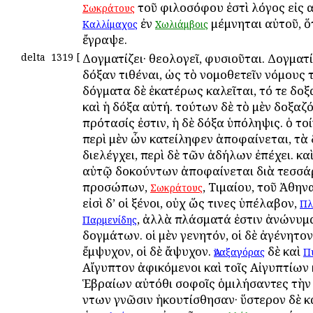
τοῦ φιλοσόφου ἐστὶ λόγος εἰς α
Σωκράτους
ἐν
μέμνηται αὐτοῦ, ὅ
Καλλίμαχος
Χωλιάμβοις
ἔγραψε.
delta
1319
[
Δογματίζει· θεολογεῖ, φυσιοῦται. Δογματί
δόξαν τιθέναι, ὡς τὸ νομοθετεῖν νόμους τ
δόγματα δὲ ἑκατέρως καλεῖται, τό τε δο
καὶ ἡ δόξα αὐτή. τούτων δὲ τὸ μὲν δοξαζ
πρότασίς ἐστιν, ἡ δὲ δόξα ὑπόληψις. ὁ το
περὶ μὲν ὧν κατείληφεν ἀποφαίνεται, τὰ
διελέγχει, περὶ δὲ τῶν ἀδήλων ἐπέχει. κα
αὐτῷ δοκούντων ἀποφαίνεται διὰ τεσσ
προσώπων,
, Τιμαίου, τοῦ Ἀθην
Σωκράτους
εἰσὶ δ’ οἱ ξένοι, οὐχ ὥς τινες ὑπέλαβον,
Πλ
, ἀλλὰ πλάσματά ἐστιν ἀνώνυμα
Παρμενίδης
δογμάτων. οἱ μὲν γενητόν, οἱ δὲ ἀγένητον,
ἔμψυχον, οἱ δὲ ἄψυχον.
δὲ καὶ
Ἀναξαγόρας
Π
Αἴγυπτον ἀφικόμενοι καὶ τοῖς Αἰγυπτίων 
Ἑβραίων αὐτόθι σοφοῖς ὁμιλήσαντες τὴν
ὄντων γνῶσιν ἠκουτίσθησαν· ὕστερον δὲ κ