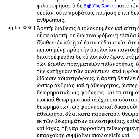
φιλοσοφῆσαι. ὁ δὲ
κατεπόν
Θηβαῖος
Κράτης
οὐσίαν, οὔτε προβάτοις ποιήσας ἐπιτήδει
ἀνθρώποις.
alpha
3830
[
Ἀρετή: διάθεσις ὁμολογουμένη καὶ αὐτὴ δ
οὖσα αἱρετὴ, οὐ διά τινα φόβον ἢ ἐλπίδα 
ἔξωθεν· ἐν αὐτῇ τέ ἐστιν εὐδαιμονία, ἄτε
πεποιημένῃ πρὸς τὴν ὁμολογίαν παντὸς β
διαστρέφεσθαι δὲ τὸ λογικὸν ζῷον, ὁτὲ μ
τῶν ἔξωθεν πραγματειῶν πιθανότητας, ὁτ
τὴν κατήχησιν τῶν συνόντων· ἐπεὶ ἡ φύσ
δίδωσιν ἀδιαστρόφους. ἡ ἀρετὴ δὲ τέλειό
ὥσπερ ἀνδριάς· καὶ ἢ ἀθεώρητος, ὥσπερ 
θεωρηματικὴ, ὡς φρόνησις. καὶ ἐπιστημο
εἰσι καὶ θεωρηματικαὶ αἱ ἔχουσαι σύστασι
θεωρημάτων, ὡς φρόνησις καὶ δικαιοσύν
ἀθεώρητοι δὲ αἱ κατὰ παρέκτασιν θεωρο
ἐκ τῶν θεωρημάτων συνεστηκυίαις, καθά
καὶ ἰσχύς. τῇ γὰρ ἀφροσύνη τεθεωρημέν
ὑπαρχούσῃ συμβαίνει ἀκολουθεῖν καὶ