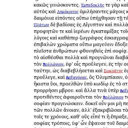
κακῶς γινώσκοντες.
τε γὰρ κα
Ἐμπεδοκλῆς
αὐτὸς καὶ
ὁμιλήσαντες μάγοις 
Δημόκριτος
δαιμόνια εἰπόντες οὔπω ὑπήχθησαν τῇ τ
δὲ βαδίσας ἐς Αἴγυπτον καὶ πολλὰ
Πλάτων
προφητῶν τε καὶ ἱερέων ἐγκαταμίξας το
λόγοις καὶ καθάπερ ζωγράφος ἐσκιαγρα
ἐπιβαλὼν χρώματα οὔπω μαγεύειν ἔδοξε,
πλεῖστα ἀνθρώπων φθονηθεὶς ἐπὶ σοφίᾳ.
τὸ αἰσθέσθαι πολλὰ καὶ προγνῶναι διαβ
τὸν
, ἐφ’ οἷς προὔλεγεν, ἐς τὴν 
Ἀπολλώνιον
ταύτην, ὡς διαβεβλήσεται καὶ
ἐφ
Σωκράτης
προὔλεγε, καὶ
, ὃς Ὀλυμπίασιν, 
Ἀναξαγόρας
ἥκιστα ὕοι, προελθὼν ὑπὸ κωδίῳ ἐς τὸ στ
προρρήσει ὄμβρου. καὶ ἄλλα τινὰ ὑπὲρ
Ἀνα
προτιθέντες ἀφαιροῦνται τὸν
τ
Ἀπολλώνιον
σοφίαν προγινώσκειν. δοκεῖ οὖν μοι μὴ πε
τῶν πολλῶν ἄνοιαν, ἀλλ’ ἐξακριβῶσαι τ
τοῖς τε χρόνοις, καθ’ οὓς εἶπέ τι ἢ ἔπραξε,
σοφίας τρόποις, ὑφ’ ὧν ἔψαυσε τοῦ δαιμό