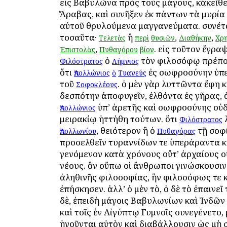
εἰς Βαβυλῶνα πρὸς τοὺς μάγους, κἀκεῖθε
Ἄραβας, καὶ συνῆξεν ἐκ πάντων τὰ μυρία 
αὐτοῦ θρυλούμενα μαγγανεύματα. συνέτ
τοσαῦτα·
ἢ
,
,
Τελετὰς
περὶ
θυσιῶν
Διαθήκην
Χρ
,
. εἰς τοῦτον ἔγρα
Ἐπιστολὰς
Πυθαγόρου
βίον
ὁ
τὸν φιλοσόφῳ πρέπ
Φιλόστρατος
Λήμνιος
ὅτι
ἐς σωφροσύνην ὑπ
Ἀπολλώνιος
ὁ
Τυανεύς
τοῦ
. ὁ μὲν γὰρ λυττῶντα ἔφη κ
Σοφοκλέους
δεσπότην ἀποφυγεῖν, ἐλθόντα ἐς γῆρας, 
ὑπ’ ἀρετῆς καὶ σωφροσύνης οὐδ
Ἀπολλώνιος
μειρακίῳ ἡττήθη τούτων. ὅτι
λ
Φιλόστρατος
, θειότερον ἢ ὁ
τῇ σοφ
Ἀπολλωνίου
Πυθαγόρας
προσελθεῖν τυραννίδων τε ὑπεράραντα κ
γενόμενον κατὰ χρόνους οὔτ’ ἀρχαίους ο
νέους. ὃν οὔπω οἱ ἄνθρωποι γινώσκουσιν
ἀληθινῆς φιλοσοφίας, ἣν φιλοσόφως τε κ
ἐπήσκησεν. ἀλλ’ ὁ μὲν τὸ, ὁ δὲ τὸ ἐπαινεῖ 
δὲ, ἐπειδὴ μάγοις Βαβυλωνίων καὶ Ἰνδῶν
καὶ τοῖς ἐν Αἰγύπτῳ Γυμνοῖς συνεγένετο,
ἡγοῦνται αὐτὸν καὶ διαβάλλουσιν ὡς μὴ 