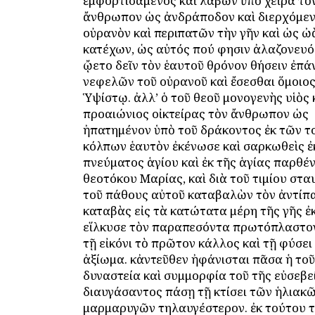
ἐμφορτισάμενος καὶ λαβὼν ὑπὸ χεῖρα τὸ
ἄνθρωπον ὡς ἀνδράποδον καὶ διερχόμενο
οὐρανὸν καὶ περιπατῶν τὴν γῆν καὶ ὡς 
κατέχων, ὡς αὐτός πού φησιν ἀλαζονευό
ᾤετο δεῖν τὸν ἑαυτοῦ θρόνον θήσειν ἐπ
νεφελῶν τοῦ οὐρανοῦ καὶ ἔσεσθαι ὅμοιο
Ὑψίστῳ. ἀλλ’ ὁ τοῦ θεοῦ μονογενὴς υἱὸς 
προαιώνιος οἰκτείρας τὸν ἄνθρωπον ὡς
ἠπατημένον ὑπὸ τοῦ δράκοντος ἐκ τῶν τ
κόλπων ἑαυτὸν ἐκένωσε καὶ σαρκωθεὶς ἐ
πνεύματος ἁγίου καὶ ἐκ τῆς ἁγίας παρθέν
θεοτόκου Μαρίας, καὶ διὰ τοῦ τιμίου στα
τοῦ πάθους αὐτοῦ καταβαλὼν τὸν ἀντίπα
καταβὰς εἰς τὰ κατώτατα μέρη τῆς γῆς ἐ
εἵλκυσε τὸν παραπεσόντα πρωτόπλαστο
τῇ εἰκόνι τὸ πρῶτον κάλλος καὶ τῇ φύσει
ἀξίωμα. κἀντεῦθεν ἠφάνισται πᾶσα ἡ το
δυναστεία καὶ συμμορφία τοῦ τῆς εὐσεβ
διαυγάσαντος πάσῃ τῇ κτίσει τῶν ἡλιακ
μαρμαρυγῶν τηλαυγέστερον. ἐκ τούτου 