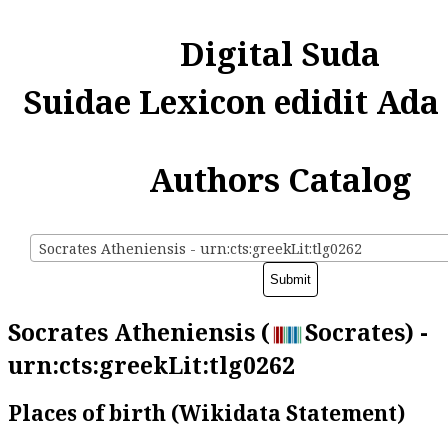
Digital Suda
Suidae Lexicon edidit Ada
Authors Catalog
Socrates Atheniensis - urn:cts:greekLit:tlg0262
Socrates Atheniensis (
Socrates) -
urn:cts:greekLit:tlg0262
Places of birth (Wikidata Statement)