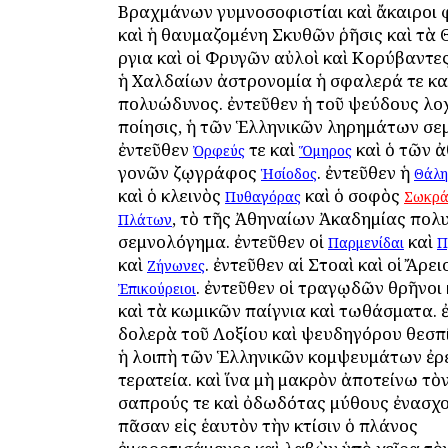
Βραχμάνων γυμνοσοφιστίαι καὶ ἄκαιροι 
καὶ ἡ θαυμαζομένη Σκυθῶν ῥῆσις καὶ τὰ
ὄργια καὶ οἱ Φρυγῶν αὐλοὶ καὶ Κορύβαντες
ἡ Χαλδαίων ἀστρονομία ἡ σφαλερά τε κα
πολυώδυνος. ἐντεῦθεν ἡ τοῦ ψεύδους λο
ποίησις, ἡ τῶν Ἑλληνικῶν ληρημάτων σε
ἐντεῦθεν
τε καὶ
καὶ ὁ τῶν 
Ὀρφεύς
Ὅμηρος
γονῶν ζῳγράφος
. ἐντεῦθεν ἡ
Ἡσίοδος
Θάλη
καὶ ὁ κλεινὸς
καὶ ὁ σοφὸς
Πυθαγόρας
Σωκρά
, τὸ τῆς Ἀθηναίων Ἀκαδημίας πολ
Πλάτων
σεμνολόγημα. ἐντεῦθεν οἱ
καὶ
Παρμενίδαι
Π
καὶ
. ἐντεῦθεν αἱ Στοαὶ καὶ οἱ Ἄρει
Ζήνωνες
. ἐντεῦθεν οἱ τραγῳδῶν θρῆνοι 
Ἐπικούρειοι
καὶ τὰ κωμικῶν παίγνια καὶ τωθάσματα. 
δολερὰ τοῦ Λοξίου καὶ ψευδηγόρου θεσπ
ἡ λοιπὴ τῶν Ἑλληνικῶν κομψευμάτων ἐρε
τερατεία. καὶ ἵνα μὴ μακρὸν ἀποτείνω τὸν
σαπρούς τε καὶ ὀδωδότας μύθους ἐνασχ
πᾶσαν εἰς ἑαυτὸν τὴν κτίσιν ὁ πλάνος