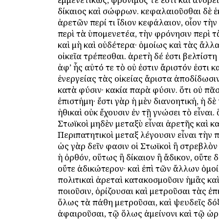
δίκαιος καὶ σώφρων. κεφαλαιοῦσθαι δὲ 
ἀρετῶν περί τι ἴδιον κεφάλαιον, οἷον τὴν
περὶ τὰ ὑπομενετέα, τὴν φρόνησιν περὶ τ
καὶ μὴ καὶ οὐδέτερα· ὁμοίως καὶ τὰς ἄλλα
οἰκεῖα τρέπεσθαι. ἀρετὴ δέ ἐστι βελτίστη ἕ
ἀφ’ ἧς αὐτό τε τὸ οὐ ἐστιν ἄριστόν ἐστι κ
ἐνεργείας τὰς οἰκείας ἄριστα ἀποδίδωσι
κατὰ φύσιν· κακία παρὰ φύσιν. ὅτι οὐ πᾶ
ἐπιστήμη· ἔστι γὰρ ἡ μὲν διανοητική, ἡ δὲ 
ἠθικαὶ οὐκ ἔχουσιν ἐν τῇ γνώσει τὸ εἶναι. 
Στωϊκοὶ μηδὲν μεταξὺ εἶναι ἀρετῆς καὶ κα
Περιπατητικοὶ μεταξ λέγουσιν εἶναι τὴν 
ὡς γὰρ δεῖν φασιν οἱ Στωϊκοὶ ἢ στρεβλὸν
ἡ ὀρθόν, οὕτως ἢ δίκαιον ἢ ἄδικον, οὕτε 
οὔτε ἀδικώτερον· καὶ ἐπὶ τῶν ἄλλων ὁμοίω
πολιτικαὶ ἀρεταὶ κατακοσμοῦσιν ἡμἃς κα
ποιοῦσιν, ὁρίζουσαι καὶ μετροῦσαι τὰς ἐπ
ὅλως τὰ πάθη μετροῦσαι, καὶ ψευδεῖς δό
ἀφαιροῦσαι, τῷ ὅλως ἀμείνονι καὶ τῷ ὡρ