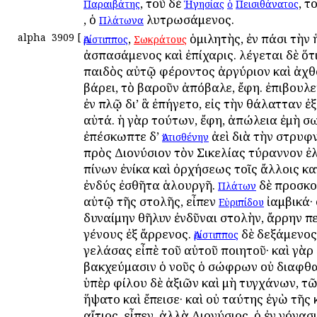
, τοῦ δὲ
, τ
Παραιβάτης
Ἡγησίας
ὁ
Πεισιθάνατος
, ὁ
λυτρωσάμενος.
Πλάτωνα
alpha
3909
[
,
ὁμιλητὴς, ἐν πάσι τὴν
Ἀρίστιππος
Σωκράτους
ἀσπασάμενος καὶ ἐπίχαρις. λέγεται δὲ ὅτι
παιδὸς αὐτῷ φέροντος ἀργύριον καὶ ἀχ
βάρει, τὸ βαροῦν ἀπόβαλε, ἔφη. ἐπιβουλ
ἐν πλῷ δι’ ἃ ἐπήγετο, εἰς τὴν θάλατταν ἐ
αὐτά. ἡ γὰρ τούτων, ἔφη, ἀπώλεια ἐμὴ σ
ἐπέσκωπτε δ’
ἀεὶ διὰ τὴν στρυφν
Ἀντισθένην
πρὸς Διονύσιον τὸν Σικελίας τύραννον ἐ
πίνων ἐνίκα καὶ ὀρχήσεως τοῖς ἄλλοις κα
ἐνδύς ἐσθῆτα ἁλουργῆ.
δὲ προσκο
Πλάτων
αὐτῷ τῆς στολῆς, εἶπεν
ἰαμβικά· 
Εὐριπίδου
δυναίμην θῆλυν ἐνδῦναι στολὴν, ἄρρην π
γένους ἐξ ἄρρενος.
δὲ δεξάμενος
Ἀρίστιππος
γελάσας εἶπὲ τοῦ αὐτοῦ ποιητοῦ· καὶ γὰρ 
βακχεύμασιν ὁ νοῦς ὁ σώφρων οὐ διαφθα
ὑπὲρ φίλου δὲ ἀξιῶν καὶ μὴ τυγχάνων, τ
ἥψατο καὶ ἔπεισε· καὶ οὐ ταύτης ἐγὼ τῆς
αἴτιος, εἶπεν, ἀλλὰ Διονύσιος, ὁ ἐν γόνασ