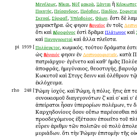
,
,
,
ἢ
Μενέλεως
Νῖκαι
Νὺξ
μακρὰ
Ξάνται
Κέρκωπες
,
,
,
,
Ποιητής
Πείσανδρος
Πρέσβεις
Παιδίον
Σοφιστα
,
,
,
. ἔστι δὲ λαμ
Σκευαί
Σύρφαξ
Ὑπέρβολος
Φάων
χαρακτῆρα. ὥς φησιν
ἐν τοῖς
Ἀθηναῖος
Δειπν
ὅτι καὶ
ἐστὶ δρᾶμα
καὶ
Ἀνδροφόνος
Πλάτωνος
καὶ
καὶ ἄλλα πλεῖστα.
Πανηγυρισταὶ
pi
1959
[
, κωμικός. τούτου δράματα ἐστ
Πολύευκτος
ὡς
φησιν ἐν
. κατὰ 
Ἀθήναιός
Δειπνοσοφισταῖς
πατριάρχου· ἐγένετο καὶ καθ’ ἡμᾶς Πολύ
ἀποφράς, ἡμιγύναιος, θεοστυγής, βαρυόρ
Κωκυτοῦ καὶ Στυγὸς δεινὸν καὶ ὀλέθριον τ
ἐκλόχευμα.
rho
248
[
Ῥώμη· ἰσχύς. καὶ Ῥώμη, ἡ πόλις. ἥτις ἀπὸ 
συνοικισμοῦ διαγεγονότων ζʹ καὶ οʹ καὶ υʹ 
ἀπείρατοι ἦσαν ὑπερορίων πολέμων, τὸν δὲ
Καρχηδονίους ὅσον οὔπω παρέσεσθαι π
προσδεχόμενος ἐξέτασιν ἐποιεῖτο τοῦ πλ
εὗρεν ἀριθμὸν τῶν πολιτῶν οὐ πολὺ ἀπολε
μυριάδων. ὅτι τὴν Ῥώμην ἐπιτομὴν τῆς ο