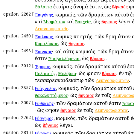
ἑταίρας ὄνομά ἐστιν, ὡς
φη
Θάλαττα
Ἀθήναιός
epsilon
2262
[
, κωμικός. τῶν δραμάτων αὐτοῦ ἐ
Ἐπιγένης
καὶ
καὶ
, ὡς
λέγει ἐ
Μνημάτιον
Βακχεία
Ἀθήναιος
.
Δειπνοσοφισταῖς
epsilon
2450
[
, κωμικὸς ποιητής. τῶν δραμάτων 
Ἐπίλυκος
, ὡς
.
Κοραλίσκος
Ἀθήναιος
epsilon
2493
[
· καὶ αὐτὸς κωμικός. τῶν δραμάτω
Ἐπίνικος
ἐστιν
, ὡς
.
Ὑποβαλλόμεναι
Ἀθήναιος
epsilon
3012
[
, κωμικός. τῶν δραμάτων αὐτοῦ ἐσ
Ἔριφος
,
· ὥς φησιν
ἐν τῷ
Πελταστής
Μελίβοια
Ἀθήναιος
τεσσαρεσκαιδεκάτῳ τῶν
.
Δειπνοσοφιστῶν
epsilon
3357
[
, κωμικός. τῶν δραμάτων αὐτοῦ 
Εὐάγγελος
· ὡς
ἐν τοῖς
Ἀνακαλυπτόμενος
Ἀθήναιος
Δειπνοσοφ
epsilon
3507
[
· τῶν δραμάτων αὐτοῦ ἐστιν
Εὐθυκλῆς
Ἄσωτ
· ὥς φησιν
ἐν τοῖς
.
Ἀθήναιος
Δειπνοσοφισταῖς
epsilon
3762
[
, κωμικός. τῶν δραμάτων αὐτοῦ ἐ
Εὔσχημος
ὡς
λέγει.
Ἀθήναιος
epsilon
3815
[
, κωμικός. τῶν δραμάτων αὐτοῦ ἐσ
Εὔφρων