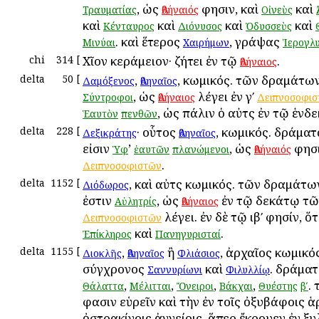
, ὡς
φησιν, καὶ
καὶ
Τραυματίας
Ἀθήναιός
Οἰνεὺς
καὶ
καὶ
καὶ
καὶ
Κένταυρος
Διόνυσος
Ὀδυσσεὺς
. καὶ ἕτερος
, γράψας
Μινύαι
Χαιρήμων
Ἱερογλ
chi
314
[
Χῖον κεράμειον· ζήτει ἐν τῷ
.
Ἀθήναιος
delta
50
[
,
, κωμικός. τῶν δραμάτω
Δαμόξενος
Ἀθηναῖος
, ὡς
λέγει ἐν γʹ
Σύντροφοι
Ἀθήναιος
Δειπνοσοφι
, ὡς πάλιν ὁ αὐτὸς ἐν τῷ ἑνδ
Ἑαυτὸν
πενθῶν
delta
228
[
· οὗτος
, κωμικός. δράμα
Δεξικράτης
Ἀθηναῖος
εἰσιν
’
, ὡς
φησι
Ὑφ
ἑαυτῶν
πλανώμενοι
Ἀθήναιός
.
Δειπνοσοφιστῶν
delta
1152
[
, καὶ αὐτὸς κωμικός. τῶν δραμάτω
Διόδωρος
ἐστιν
, ὡς
ἐν τῷ δεκάτῳ τῶ
Αὐλητρίς
Ἀθήναιος
λέγει. ἐν δὲ τῷ ιβʹ φησίν, ὅτ
Δειπνοσοφιστῶν
καὶ
.
Ἐπίκληρος
Πανηγυρισταί
delta
1155
[
,
ἢ
, ἀρχαῖος κωμικός
Διοκλῆς
Ἀθηναῖος
Φλιάσιος
σύγχρονος
καὶ
. δράμα
Σαννυρίωνι
Φιλυλλίῳ
,
,
,
,
.
Θάλαττα
Μέλιτται
Ὄνειροι
Βάκχαι
Θυέστης
βʹ
φασιν εὑρεῖν καὶ τὴν ἐν τοῖς ὀξυβάφοις ἁ
ὀστρακίνοις ἀγγείοις, ἅπερ ἔκρουεν ἐν ξυλ