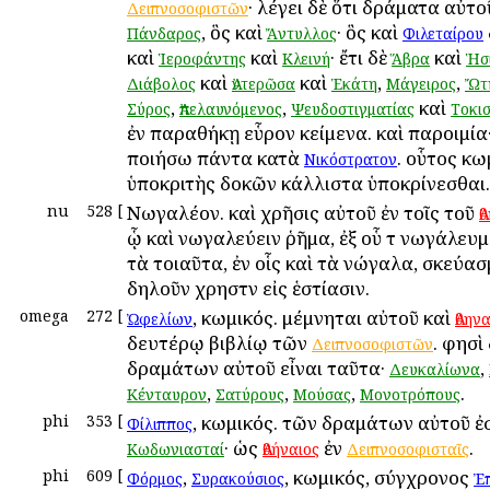
· λέγει δὲ ὅτι δράματα αὐτο
Δειπνοσοφιστῶν
, ὃς καὶ
· ὃς καὶ
Πάνδαρος
Ἄντυλλος
Φιλεταίρου
καὶ
καὶ
· ἔτι δὲ
καὶ
Ἱεροφάντης
Κλεινή
Ἅβρα
Ἡσ
καὶ
καὶ
,
,
Διάβολος
Ἀντερῶσα
Ἑκάτη
Μάγειρος
Ὤτ
,
,
καὶ
Σύρος
Ἀπελαυνόμενος
Ψευδοστιγματίας
Τοκι
ἐν παραθήκῃ εὗρον κείμενα. καὶ παροιμία
ποιήσω πάντα κατὰ
. οὗτος κ
Νικόστρατον
ὑποκριτὴς δοκῶν κάλλιστα ὑποκρίνεσθαι.
nu
528
[
Νωγαλέον. καὶ χρῆσις αὐτοῦ ἐν τοῖς τοῦ
Ἀ
ᾧ καὶ νωγαλεύειν ῥῆμα, ἐξ οὗ τὸ νωγάλευμ
τὰ τοιαῦτα, ἐν οἷς καὶ τὰ νώγαλα, σκεύασ
δηλοῦν χρηστὸν εἰς ἑστίασιν.
omega
272
[
, κωμικός. μέμνηται αὐτοῦ καὶ
Ὠφελίων
Ἀθην
δευτέρῳ βιβλίῳ τῶν
. φησὶ
Δειπνοσοφιστῶν
δραμάτων αὐτοῦ εἶναι ταῦτα·
,
Δευκαλίωνα
,
,
,
.
Κένταυρον
Σατύρους
Μούσας
Μονοτρόπους
phi
353
[
, κωμικός. τῶν δραμάτων αὐτοῦ ἐ
Φίλιππος
· ὡς
ἐν
.
Κωδωνιασταί
Ἀθήναιος
Δειπνοσοφισταῖς
phi
609
[
,
, κωμικός, σύγχρονος
Φόρμος
Συρακούσιος
Ἐ