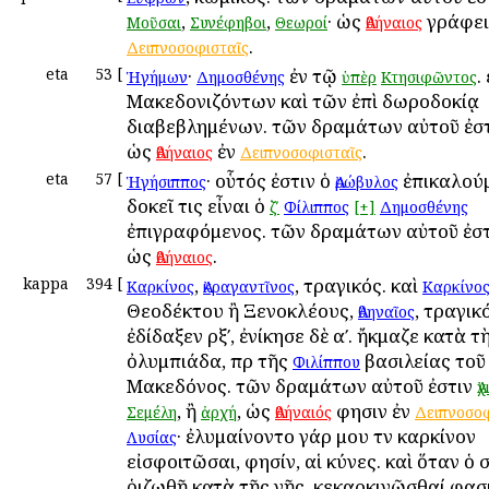
,
,
· ὡς
γράφει 
Μοῦσαι
Συνέφηβοι
Θεωροί
Ἀθήναιος
.
Δειπνοσοφισταῖς
eta
53
[
·
ἐν τῷ
.
Ἡγήμων
Δημοσθένης
ὑπὲρ
Κτησιφῶντος
Μακεδονιζόντων καὶ τῶν ἐπὶ δωροδοκίᾳ
διαβεβλημένων. τῶν δραμάτων αὐτοῦ ἐσ
ὡς
ἐν
.
Ἀθήναιος
Δειπνοσοφισταῖς
eta
57
[
· οὗτός ἐστιν ὁ
ἐπικαλούμ
Ἡγήσιππος
Ἀρώβυλος
δοκεῖ τις εἶναι ὁ
ζʹ
Φίλιππος
[+]
Δημοσθένης
ἐπιγραφόμενος. τῶν δραμάτων αὐτοῦ ἐσ
ὡς
.
Ἀθήναιος
kappa
394
[
,
, τραγικός. καὶ
Καρκίνος
Ἀκραγαντῖνος
Καρκίνο
Θεοδέκτου ἢ Ξενοκλέους,
, τραγικ
Ἀθηναῖος
ἐδίδαξεν ρξʹ, ἐνίκησε δὲ αʹ. ἤκμαζε κατὰ τὴ
ὀλυμπιάδα, πρὸ τῆς
βασιλείας τοῦ
Φιλίππου
Μακεδόνος. τῶν δραμάτων αὐτοῦ ἐστιν
Ἀ
, ἢ
, ὡς
φησιν ἐν
Σεμέλη
ἀρχή
Ἀθήναιός
Δειπνοσοφ
· ἐλυμαίνοντο γάρ μου τὸν καρκίνον
Λυσίας
εἰσφοιτῶσαι, φησίν, αἱ κύνες. καὶ ὅταν ὁ 
ῥιζωθῇ κατὰ τῆς γῆς, κεκαρκινῶσθαί φασι