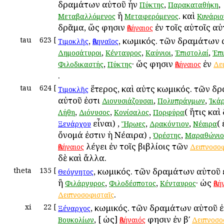
δραμάτων αὐτοῦ ἦν
,
,
Πύκτης
Παρακαταθήκη
ἢ
. καὶ
Μεταβαλλόμενος
Μεταφερόμενος
Κυνάριο
δρᾶμα, ὥς φησιν
ἐν τοῖς αὐτοῖς αὐ
Ἀθήναιος
tau
623
[
,
, κωμικός. τῶν δραμάτων 
Τιμοκλῆς
Ἀθηναῖος
,
,
,
,
Δημοσάτυροι
Κένταυρος
Καύνιοι
Ἐπιστολαί
Ἐπι
,
· ὥς φησιν
ἐν
Φιλοδικαστής
Πύκτης
Ἀθήναιος
Δε
.
tau
624
[
ἕτερος, καὶ αὐτὸς κωμικός. τῶν 
Τιμοκλῆς
αὐτοῦ ἐστι
,
,
Διονυσιάζουσαι
Πολυπράγμων
Ἰκάρ
,
,
,
( ἥτις καὶ
Λήθη
Διόνυσος
Κονίσαλος
Πορφύρα
εἶναι) ,
,
,
(
Ξενάρχου
Ἥρωες
Δρακόντιον
Νέαιρα
ὄνομά ἐστιν ἡ Νέαιρα) ,
,
Ὀρέστης
Μαραθώνιο
λέγει ἐν τοῖς βιβλίοις τῶν
Ἀθήναιος
Δειπνοσο
δὲ καὶ ἄλλα.
theta
135
[
, κωμικός. τῶν δραμάτων αὐτοῦ 
Θεόγνητος
ἢ
,
,
· ὡς
Φιλάργυρος
Φιλοδέσποτος
Κένταυρος
Ἀθή
.
Δειπνοσοφισταῖς
xi
22
[
, κωμικός. τῶν δραμάτων αὐτοῦ ἐ
Ξέναρχος
, [ ὡς]
φησιν ἐν βʹ
Βουκολίων
Ἀθήναιός
Δειπνοσο