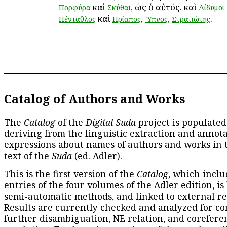
καὶ
, ὡς ὁ αὐτός. καὶ
Πορφύρα
Σκύθαι
Δίδυμοι
καὶ
,
,
.
Πένταθλος
Πρίαπος
Ὕπνος
Στρατιώτης
Catalog of Authors and Works
The
Catalog
of the
Digital Suda
project is populated
deriving from the linguistic extraction and annota
expressions about names of authors and works in 
text of the
Suda
(ed. Adler).
This is the first version of the
Catalog
, which inclu
entries of the four volumes of the Adler edition, is
semi-automatic methods, and linked to external re
Results are currently checked and analyzed for co
further disambiguation, NE relation, and corefere