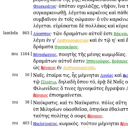
· ὁπόταν σχολάζῃς, νῆψον, ἵνα 
Φερεκράτης
συγκαρκινωθῇ. λέγεται καρκίνος καὶ πάθο
συμβαῖνον ἐν τοῖς σώμασιν· ὃ νῦν καρκίν
λέγεται. εὑρίσκεται δὲ πολλάκις καὶ κύρι
lambda
863
[
· τῶν δραμάτων αὐτοῦ ἐστι
Λύσιππος
Βάκχαι
λέγει ἐν γʹ
καὶ ἐν τῷ ηʹ· καὶ
Δειπνοσοφιστῶν
δράματα
.
Θυρσοκόμος
mu
1164
[
, ποιητὴς τῆς μέσης κωμῳδίας.
Μνησίμαχος
δραμάτων αὐτοῦ ἐστιν
,
Ἱπποτρόφος
Βούσιρις
ὡς
ἐν
.
Ἀθήναιος
Δειπνοσοφισταῖς
nu
16
[
Ναΐς, ἑταίρα τις, ἧς μέμνηται
καὶ
Λυσίας
Ἀρ
τῷ
, δηλαδὴ ὅπου τό, ἐρᾷ δὲ Ναῒς ο
Πλούτῳ
Φιλωνίδου; ὅ τινες ἠγνοηκότες ἔγραψαν Λ
ἐπισημαίνεται.
Ἀθήναιος
nu
58
[
Ναύκρατις. καὶ τὸν Ναύκρατιν. πόλις αὕτ
ὑπὸ Μιλησίων οἰκισθεῖσα, ὁπηνίκα ἐθαλατ
ταύτης πολίτης ὁ σοφὸς
.
Ἀθήναιος
nu
405
[
, κωμικός. τούτου μέμνηται
Νικόστρατος
Ἀθήν