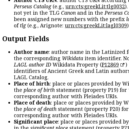
Author CTS URN
: author CTS URN according 
Perseus Catalog
(e.g.,
urn:cts:greekLit:tlg0032
)
not yet in the TLG
Canon
and in the
Perseus C
been assigned new numbers with the prefix
l
of
tlg
(e.g., Arignote:
urn:cts:greekLit:lagl0309
)
Output Fields
Author name
: author name in the Latinized 
the corresponding
Wikidata
item identifier. N
LAGL author ID
Wikidata Property (
P12869
)
identifiers of Ancient Greek and Latin author
LAGL Catalog.
Place of birth
: place or places provided by W
the
place of birth
statement (property P19) for
corresponding author with Pleiades URIs.
Place of death
: place or places provided by W
the
place of death
statement (property P20) for
corresponding author with Pleiades URIs.
Significant place
: place or places provided b
in the
significant place
statement (property P71