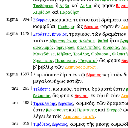
ἢ
, καὶ
. ὥς φησιν
Τυνδάρεως
Λήδα
Δηλία
Ἀθήναι
καὶ
.
Χειρίδιον
Παραθήκη
sigma
894
[
, κωμικός. τούτου ἐστὶ δράματα κα
Σώφρων
κωμῳδίαι,
· ὡς
φησιν ἐν
Πενθερά
Ἀθήναιός
Δει
sigma
1178
[
,
, τραγικός. τῶν δραμάτων 
Στράττις
Ἀθηναῖος
ταῦτα·
,
,
ἤτοι
Ἀνθρωπορέστης
Ἀταλάντη
Ἀγαθοὶ
Ἀργυ
,
,
,
,
ἀφανισμός
Ἰφιγέρων
Καλλιππίδης
Κινησίας
Λι
,
,
,
,
Μακεδόνες
Μήδεια
Τρωΐλος
Φοίνισσαι
Φιλοκτή
,
,
· ὥς φησιν
Χρύσιππος
Παυσανίας
Ψυχασταί
Ἀθή
βʹ βιβλίῳ τῶν
.
Δειπνοσοφιστῶν
sigma
1397
[
Συμπόσιον· ζήτει ἐν τῷ
περὶ τῶν δ
Ἀθήναιος
μεγαλοψύχως ἑστιᾷν.
tau
265
[
, κωμικός. τούτου δράματά ἐστιν
Τελέστης
Ἀ
, ὥς φησιν
ἐν τῷ ιδʹ τῶν
Ἀσκληπιός
Ἀθήναιος
Δει
tau
488
[
,
, κωμικός. τῶν δραμάτ
Τηλεκλείδης
Ἀθηναῖος
ἐστιν
καὶ
καὶ
· 
Ἀμφικτύονες
Πρυτάνεις
Στερροί
λέγει ἐν τοῖς
.
Δειπνοσοφισταῖς
tau
619
[
,
, κωμικὸς τῆς μέσης κωμῳδ
Τιμόθεος
Ἀθηναῖος