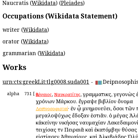
Naucratis (
Wikidata
) (
Pleiades
)
Occupations (Wikidata Statement)
writer (
Wikidata
)
orator (
Wikidata
)
grammarian (
Wikidata
)
Works
urn:cts:greekLit:tlg0008.suda001
-
Deipnosophi
alpha
731
[
,
, γραμματικὸς, γεγονὼς 
Ἀθήναιος
Ναυκρατίτης
χρόνων Μάρκου. ἔγραψε βιβλίον ὄνομα
· ἐν ᾧ μνημονεύει, ὅσοι τῶν
Δειπνοσοφισταί
μεγαλοψύχως ἔδοξαν ἑστιᾶν. ὁ μέγας Ἀλ
κἀκείνην νικήσας ναυμαχίαν Λακεδαιμονί
τειχίσας τὸν Πειραιᾶ καὶ ἐκατόμβην θύσα
εἱστίασεν Ἀθηναίους. καὶ Ἀλκιβιάδης Ὀλ