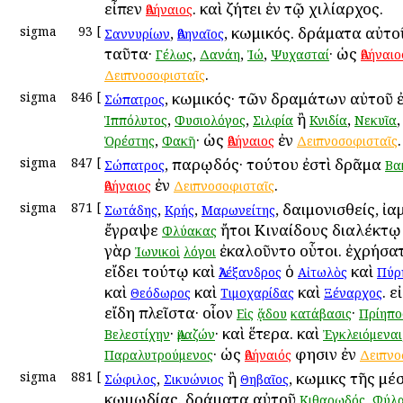
εἶπεν
. καὶ ζήτει ἐν τῷ χιλίαρχος.
Ἀθήναιος
sigma
93
[
,
, κωμικός. δράματα αὐτο
Σαννυρίων
Ἀθηναῖος
ταῦτα·
,
,
,
· ὡς
Γέλως
Δανάη
Ἰώ
Ψυχασταί
Ἀθήναιο
.
Δειπνοσοφισταῖς
sigma
846
[
, κωμικός· τῶν δραμάτων αὐτοῦ ἐ
Σώπατρος
,
,
ἢ
,
Ἱππόλυτος
Φυσιολόγος
Σιλφία
Κνιδία
Νεκυῖα
,
· ὡς
ἐν
.
Ὀρέστης
Φακῆ
Ἀθήναιος
Δειπνοσοφισταῖς
sigma
847
[
, παρῳδός· τούτου ἐστὶ δρᾶμα
Σώπατρος
Βα
ἐν
.
Ἀθήναιος
Δειπνοσοφισταῖς
sigma
871
[
,
,
, δαιμονισθείς, ἰ
Σωτάδης
Κρής
Μαρωνείτης
ἔγραψε
ἤτοι Κιναίδους διαλέκτῳ 
Φλύακας
γὰρ
ἐκαλοῦντο οὗτοι. ἐχρήσα
Ἰωνικοὶ
λόγοι
εἴδει τούτῳ καὶ
ὁ
καὶ
Ἀλέξανδρος
Αἰτωλὸς
Πύρ
καὶ
καὶ
καὶ
. ε
Θεόδωρος
Τιμοχαρίδας
Ξέναρχος
εἴδη πλεῖστα· οἷον
·
Εἰς
ᾅδου
κατάβασις
Πρίηπο
·
· καὶ ἕτερα. καὶ
Βελεστίχην
Ἀμαζών
Ἐγκλειόμεναι
· ὡς
φησιν ἐν
Παραλυτρούμενος
Ἀθήναιός
Δειπνο
sigma
881
[
,
ἢ
, κωμικὸς τῆς μέ
Σώφιλος
Σικυώνιος
Θηβαῖος
κωμῳδίας. δράματα αὐτοῦ
,
Κιθαρῳδός
Φύλα