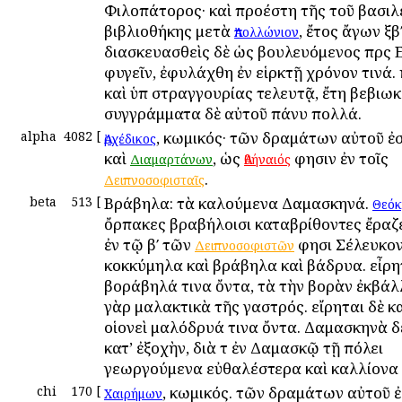
Φιλοπάτορος· καὶ προέστη τῆς τοῦ βασι
βιβλιοθήκης μετὰ
, ἔτος ἄγων ξβʹ
Ἀπολλώνιον
διασκευασθεὶς δὲ ὡς βουλευόμενος πρὸς 
φυγεῖν, ἐφυλάχθη ἐν εἱρκτῇ χρόνον τινά.
καὶ ὑπὸ στραγγουρίας τελευτᾷ, ἔτη βεβιωκ
συγγράμματα δὲ αὐτοῦ πάνυ πολλά.
alpha
4082
[
, κωμικός· τῶν δραμάτων αὐτοῦ ἐ
Ἀρχέδικος
καὶ
, ὡς
φησιν ἐν τοῖς
Διαμαρτάνων
Ἀθήναιός
.
Δειπνοσοφισταῖς
beta
513
[
Βράβηλα: τὰ καλούμενα Δαμασκηνά.
Θεόκ
ὄρπακες βραβήλοισι καταβρίθοντες ἔραζ
ἐν τῷ βʹ τῶν
φησι Σέλευκον
Δειπνοσοφιστῶν
κοκκύμηλα καὶ βράβηλα καὶ βάδρυα. εἶρη
βοράβηλά τινα ὄντα, τὰ τὴν βορὰν ἐκβάλ
γὰρ μαλακτικὰ τῆς γαστρός. εἴρηται δὲ κ
οἱονεὶ μαλόδρυά τινα ὄντα. Δαμασκηνὰ δ
κατ’ ἐξοχὴν, διὰ τὸ ἐν Δαμασκῷ τῇ πόλει
γεωργούμενα εὐθαλέστερα καὶ καλλίονα ε
chi
170
[
, κωμικός. τῶν δραμάτων αὐτοῦ ἐ
Χαιρήμων