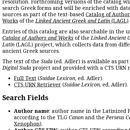
resolution. Forthcoming versions of the catalog wil
search Greek forms and will be enriched with dat
sources as part of the text-based
Catalog of Autho
Works
of the
Linked Ancient Greek and Latin
(LAGL)
Entries of this catalog are also searchable in the u
Catalog of Authors and Works
of the
Linked Ancient 
Latin
(LAGL) project, which collects data from diff
ancient Greek sources.
The text of the
Suda
(ed. Adler) is available as part
Digital Suda
project and provided with a CTS URN r
Full Text
(
Suidae Lexicon
, ed. Adler).
CTS URN Retriever
(
Suidae Lexicon
, ed. Adler).
Search Fields
Author name
: author name in the Latinized 
according to the TLG
Canon
and the
Perseus C
Xenophon
).