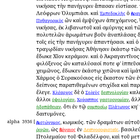
νικήσας τὴν πανήγυριν ἅπασαν εἱστίασε. τὸ
Λεόφρων Ὀλυμπιάσι. καὶ
ὁ
Ἐμπεδοκλῆς
Ἀκρα
ὢν καὶ ἐμψύχων ἀπεχόμενος,
Πυθαγορικὸς
νικήσας, ἐκ λιβανωτοῦ καὶ σμύρνης καὶ τ
πολυτελῶν ἀρωμάτων βοῦν ἀναπλάσας δ
τοῖς εἰς τὴν πανήγυριν ἀπαντήσασι. καὶ ὁ
τραγῳδίαν νικήσας Ἀθήνησιν ἑκάστῳ τῶ
ἔδωκε Χῖον κεράμιον. καὶ ὁ Ἀκραγαντῖνος
φιλόξενος ὢν καταλύσασί ποτε φʹ ἱππεῦσ
χειμῶνος, ἔδωκεν ἑκάστῳ χιτῶνα καὶ ἱμάτ
Χάρμος ὁ Συρακούσιος εἰς ἕκαστον τῶν ἐ
δείπνοις παρατιθεμένων στιχίδια καὶ παρ
ἔλεγε.
δὲ ὁ
καλε
Κλέαρχος
Σολεὺς
δειπνολογίαν
ἄλλοι
,
, ἄλ
ὀψολογίαν
Χρύσιππος
γαστρονομίαν
. ὅτι ἐν τῷ
κηʹ
ἡδυπάθειαν
συμποσίῳ
Πλάτωνος
δαιτυμόνες.
alpha
3936
[
, κωμικός. τῶν δραμάτων αὐτοῦ
Ἀριστώνυμος
, ὡς
ἐν
. βασιλε
ῥιγῶν
Ἀθήναιος
Δειπνοσοφισταῖς
Πτολεμαίου τοῦ Φιλαδέλφου, καὶ τοῦ μετ’