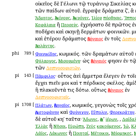
οἰκεῖος δὲ Γέλωνι τῷ τυράννῳ Σικελίας 
τῶν παίδων αὐτοῦ. ἔγραψε δράματα ζʹ, ἅ 
,
,
,
,
Ἄδμητος
Ἀλκίνους
Ἀλκυόνες
Ἰλίου
πόρθησις
Ἵππο
ἢ
. ἐχρήσατο δὲ πρῶτος ἐ
Κεφάλαια
Περσεύς
ποδήρει καὶ σκηνῇ δερμάτων φοινικῶν. μ
καὶ ἑτέρου δράματος
ἐν τοῖς
Ἀθήναιος
Δειπνο
.
Ἀταλάντης
phi
789
[
, κωμικός. τῶν δραμάτων αὐτοῦ 
Φοινικίδης
,
· ὡς
φησιν ἐν τῷ
Φύλαρχος
Μισουμένη
Ἀθήναιός
τῶν
.
Δειπνοσοφιστῶν
pi
143
[
· οὗτος ἀεὶ ἔμμετρα ἔλεγεν ἐν τοῖ
Πάμφιλος
ἔγχει πιεῖν μοι καὶ τὸ πέρδικος σκέλος. ἀμ
ἢ πλακοῦντά τις δότω. οὕτως
ἐν
Ἀθήναιος
.
Δειπνοσοφισταῖς
pi
1708
[
,
, κωμικός, γεγονὼς τοῖς χρ
Πλάτων
Ἀθηναῖος
καὶ
,
,
Ἀριστοφάνην
Φρύνιχον
Εὔπολιν
Φερεκράτην
δὲ αὐτοῦ κηʹ ταῦτα·
,
’
,
,
Ἄδωνις
Ἀφ
ἱέρων
Δαίδα
ἢ
,
,
,
,
Ἑλλὰς
Νῆσοι
Εὐρώπη
Ζεὺς
κακούμενος
Ἰώ
Κ
,
ἢ
,
,
,
Λάϊος
Λάκωνες
Ποιηταί
Μέτοικοι
Μύρμηκες