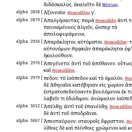
διδάσκαλος. ἐκαλεῖτο δὲ
.
Νέστωρ
alpha
2838
[
Ἀξυνεσία·
γʹ.
Θουκυδίδης
alpha
2879
[
Ἀπαλγήσαντας: παρὰ
ἀντὶ τ
Θουκυδίδῃ
παυσαμένους ἀλγεῖν, ὥσπερ τὸ
ἀπολοφυράμενοι.
alpha
2916
[
Ἀπαράκλητοι: αὐτόματοι.
· 
Θουκυδίδης
αὐτονόμων Θρᾳκῶν ἀπαράκλητοι ἐφ’
ἠκολούθουν.
alpha
2970
[
Ἀπεγένετο: ἀντὶ τοῦ ἀπέθανεν. οὕτω
καὶ
.
Θουκυδίδης
alpha
2979
[
Ἄπεδον: τὸ ἰσόπεδον καὶ τὸ ὁμαλόν.
Θου
δὲ Ἀθηναῖοι κατέβησαν εἰς χωρίον ἄπε
ἐστρατοπεδεύσαντο βουλόμενοι ἐκ τ
λαβεῖν τι ἐδώδιμον. ἀνώμαλον ἰσόπεδ
alpha
3012
[
Ἀπέλθῃ: ἀντὶ τοῦ ἐπανέλθῃ.
Θουκυδίδη
δὲ ἀντὶ τοῦ ἀποδρᾶναι.
alpha
3067
[
Ἀπεσταύρουν: σταυροῖς ἔφραττον.
Θο
λίθοις δὲ καὶ πλίνθοις χρώμενοι καὶ 