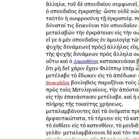
ἄλληλα, τοῦ δὲ σπουδαίου συμφωνεῖ, 
ὁ σπουδαῖος ἐγκρατής· ὥστε οὐδὲ σώ
ταὐτὸν ἡ σωφροσύνη τῇ ἐγκρατείᾳ. πά
δύναταί τις δεικνύναι τὸν σπουδαῖον
μεταλαβὼν τὴν ἐγκράτειαν εἰς τὴν 
εἴ γε ὁ μὲν σπουδαῖος ἐν ὁμολογίᾳ τῶ
ψυχῆς δυνάμεων[ πρὸς] ἀλλήλας εἴη,
τῆς ψυχῆς δυνάμεων πρὸς ἄλληλα σ
οὕτω καὶ ὁ
κατασκευάσαι β
Δημοσθένης
ὅτι μὴ δεῖ χάριν ἔχειν Φιλίππῳ ὑπὲρ 
μετέλαβε τὸ ἔδωκεν εἰς τὸ ἀπέδωκε· 
βουληθεὶς παροξῦναι τοὺς
Θουκυδίδης
πρὸς τοὺς Μιτυληναίους, τὴν ἀπόστα
εἰς τὴν ἐπανάστασιν μετέλαβε. καὶ ἡ 
πλήρης τῆς τοιαύτης χρήσεως,
μεταλαμβάνοντες ἀεὶ τὰ ὀνόματα πρ
ἐμφαντικώτατα, τὸ τέμνειν εἰς τὸ κατ
τὸ ἐσθίειν εἰς τὸ κατεσθίειν, τὸ μειδιᾶ
γελᾶν· μεταλαμβάνουσι δὲ καὶ τὸν π