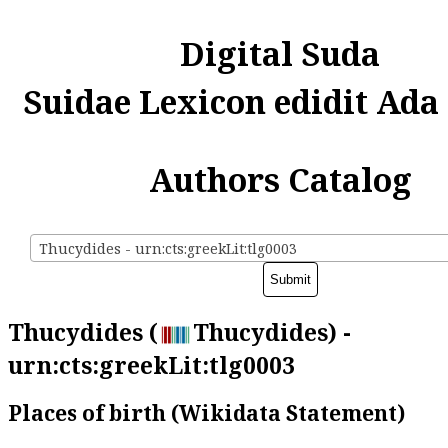
Digital Suda
Suidae Lexicon edidit Ada
Authors Catalog
Thucydides - urn:cts:greekLit:tlg0003
Thucydides (
Thucydides) -
urn:cts:greekLit:tlg0003
Places of birth (Wikidata Statement)