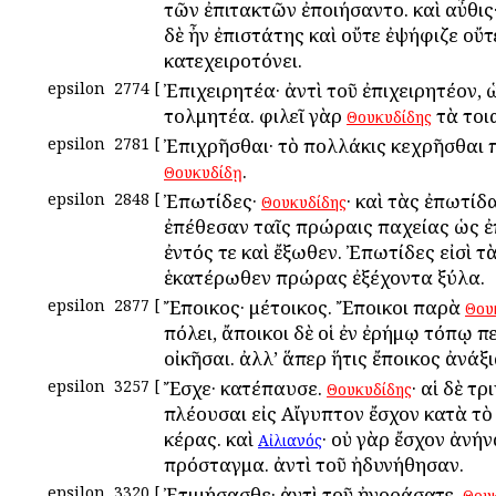
τῶν ἐπιτακτῶν ἐποιήσαντο. καὶ αὖθις
δὲ ἦν ἐπιστάτης καὶ οὔτε ἐψήφιζε οὔτ
κατεχειροτόνει.
epsilon
2774
[
Ἐπιχειρητέα· ἀντὶ τοῦ ἐπιχειρητέον, 
τολμητέα. φιλεῖ γὰρ
τὰ τοι
Θουκυδίδης
epsilon
2781
[
Ἐπιχρῆσθαι· τὸ πολλάκις κεχρῆσθαι
.
Θουκυδίδῃ
epsilon
2848
[
Ἐπωτίδες·
· καὶ τὰς ἐπωτίδ
Θουκυδίδης
ἐπέθεσαν ταῖς πρώραις παχείας ὡς ἐπὶ
ἐντός τε καὶ ἔξωθεν. Ἐπωτίδες εἰσὶ τ
ἑκατέρωθεν πρώρας ἐξέχοντα ξύλα.
epsilon
2877
[
Ἔποικος· μέτοικος. Ἔποικοι παρὰ
Θου
πόλει, ἄποικοι δὲ οἱ ἐν ἐρήμῳ τόπῳ 
οἰκῆσαι. ἀλλ’ ἅπερ ἥτις ἔποικος ἀνάξι
epsilon
3257
[
Ἔσχε· κατέπαυσε.
· αἱ δὲ τρ
Θουκυδίδης
πλέουσαι εἰς Αἴγυπτον ἔσχον κατὰ τ
κέρας. καὶ
· οὐ γὰρ ἔσχον ἀνή
Αἰλιανός
πρόσταγμα. ἀντὶ τοῦ ἠδυνήθησαν.
epsilon
3320
[
Ἐτιμήσασθε· ἀντὶ τοῦ ἠγοράσατε.
Θου