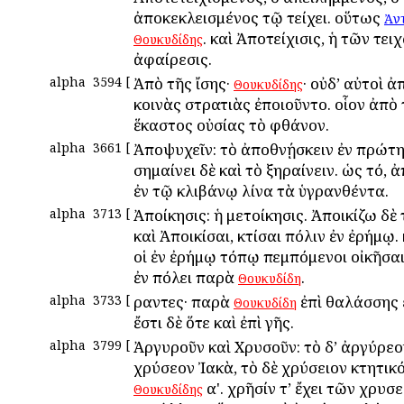
ἀποκεκλεισμένος τῷ τείχει. οὕτως
Ἀν
. καὶ Ἀποτείχισις, ἡ τῶν τει
Θουκυδίδης
ἀφαίρεσις.
alpha
3594
[
Ἀπὸ τῆς ἴσης·
· οὐδ’ αὐτοὶ ἀ
Θουκυδίδης
κοινὰς στρατιὰς ἐποιοῦντο. οἷον ἀπὸ 
ἕκαστος οὐσίας τὸ φθάνον.
alpha
3661
[
Ἀποψυχεῖν: τὸ ἀποθνῄσκειν ἐν πρώτ
σημαίνει δὲ καὶ τὸ ξηραίνειν. ὡς τό, 
ἐν τῷ κλιβάνῳ λίνα τὰ ὑγρανθέντα.
alpha
3713
[
Ἀποίκησις: ἡ μετοίκησις. Ἀποικίζω δὲ 
καὶ Ἀποικίσαι, κτίσαι πόλιν ἐν ἐρήμῳ. κ
οἱ ἐν ἐρήμῳ τόπῳ πεμπόμενοι οἰκῆσαι.
ἐν πόλει παρὰ
.
Θουκυδίδη
alpha
3733
[
Ἄραντες· παρὰ
ἐπὶ θαλάσσης 
Θουκυδίδη
ἔστι δὲ ὅτε καὶ ἐπὶ γῆς.
alpha
3799
[
Ἀργυροῦν καὶ Χρυσοῦν: τὸ δ’ ἀργύρεο
χρύσεον Ἰακὰ, τὸ δὲ χρύσειον κτητικό
α'. χρῆσίν τ’ ἔχει τῶν χρυσ
Θουκυδίδης