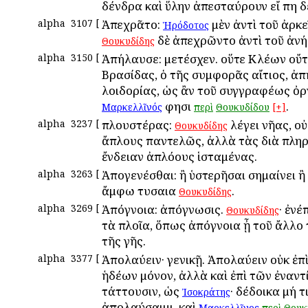
δένδρα καὶ ὕλην ἀπεσταύρουν εἴ πη δέ
alpha
3107
[
Ἀπεχρᾶτο:
μὲν ἀντὶ τοῦ ἀρκε
Ἡρόδοτος
δὲ ἀπεχρῶντο ἀντὶ τοῦ ἀνή
Θουκυδίδης
alpha
3150
[
Ἀπήλαυσε: μετέσχεν. οὕτε Κλέων οὔτ
Βρασίδας, ὁ τῆς συμφορᾶς αἴτιος, ἀ
λοιδορίας, ὡς ἂν τοῦ συγγραφέως ὀρ
φησι
.
Μαρκελλῖνός
περὶ
Θουκυδίδου
[+]
alpha
3237
[
Ἄπλουστέρας:
λέγει νῆας, οὐ
Θουκυδίδης
ἄπλους παντελῶς, ἀλλὰ τὰς διὰ πλη
ἔνδειαν ἀπλόους ἱσταμένας.
alpha
3263
[
Ἀπογενέσθαι: ἢ ὑστερῆσαι σημαίνει ἢ
ἄμφω τυσαια
.
Θουκυδίδης
alpha
3269
[
Ἀπόγνοια: ἀπόγνωσις.
· ἐνέ
Θουκυδίδης
τὰ πλοῖα, ὅπως ἀπόγνοια ᾖ τοῦ ἄλλο τ
τῆς γῆς.
alpha
3377
[
Ἀπολαύειν· γενικῇ. Ἀπολαύειν οὐκ ἐπ
ἡδέων μόνον, ἀλλὰ καὶ ἐπὶ τῶν ἐναντ
τάττουσιν, ὡς
· δέδοικα μή τ
Ἰσοκράτης
ἀπολαύσαιμι. καὶ
Μαρκελλῖνος
περὶ
Θουκ