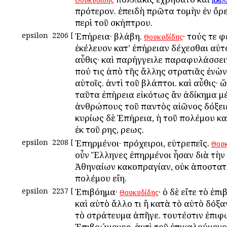
πρότερον. ἐπειδὴ πρῶτα τομὴν ἐν ὄρε
περὶ τοῦ σκήπτρου.
epsilon
2206
[
Ἐπήρεια· βλάβη.
· τούς τε 
Θουκυδίδης
ἐκέλευον κατ’ ἐπήρειαν δέχεσθαι αὐτο
αὖθις· καὶ παρήγγειλε παραφυλάσσει
πού τις ἀπὸ τῆς ἄλλης στρατιᾶς ἐνὼν
αὐτοῖς. ἀντὶ τοῦ βλάπτοι. καὶ αὖθις· ὥ
ταῦτα ἐπήρεια εἰκότως ἂν ἀδίκημα μέ
ἀνθρώπους τοῦ παντὸς αἰῶνος δόξειε
κυρίως δὲ Ἐπήρεια, ἡ τοῦ πολέμου κ
ἐκ τοῦ Ἄρης, Ἄρεως.
epsilon
2208
[
Ἐπηρμένοι· πρόχειροι, εὐτρεπεῖς.
Θουκ
οὖν Ἕλληνες ἐπηρμένοι ἦσαν διὰ τὴν
Ἀθηναίων κακοπραγίαν, οὐκ ἀποστατ
πολέμου εἴη.
epsilon
2237
[
Ἐπιβόημα·
· ὁ δὲ εἴτε τὸ ἐπ
Θουκυδίδης
καὶ αὐτὸ ἄλλο τι ἢ κατὰ τὸ αὐτὸ δόξα
τὸ στράτευμα ἀπῆγε. τουτέστιν ἐπιφ
Ἐπιβοώμενος, ἀντὶ τοῦ ἐπικαλούμενο