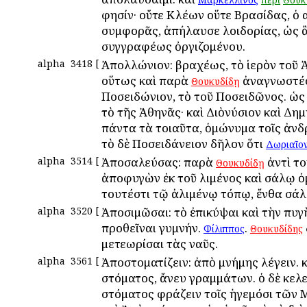
φησίν· οὔτε Κλέων οὕτε Βρασίδας, ὁ α
συμφορᾶς, ἀπήλαυσε λοιδορίας, ὡς ἂ
συγγραφέως ὀργιζομένου.
alpha
3418
[
Ἀπολλώνιον: βραχέως, τὸ ἱερὸν τοῦ
οὕτως καὶ παρὰ
ἀναγνωστέο
Θουκυδίδῃ
Ποσειδώνιον, τὸ τοῦ Ποσειδῶνος. ὡς
τὸ τῆς Ἀθηνᾶς· καὶ Διὸνύσιον καὶ Δημ
πάντα τὰ τοιαῦτα, ὁμώνυμα τοῖς ἀνδ
τὸ δὲ Ποσειδάνειον δῆλον ὅτι
Δωριαῖο
alpha
3514
[
Ἀποσαλεύσας: παρὰ
ἀντὶ το
Θουκυδίδῃ
ἀποφυγὼν ἐκ τοῦ λιμένος καὶ σάλῳ ὁ
τουτέστι τῷ ἀλιμένῳ τόπῳ, ἔνθα σάλο
alpha
3520
[
Ἀποσιμῶσαι: τὸ ἐπικύψαι καὶ τὴν πυγ
προθεῖναι γυμνήν.
.
Φίλιππος
Θουκυδίδης
μετεωρίσαι τὰς ναῦς.
alpha
3561
[
Ἀποστοματίζειν: ἀπὸ μνήμης λέγειν. 
στόματος, ἄνευ γραμμάτων. ὁ δὲ κελ
στόματος φράζειν τοῖς ἡγεμόσι τῶν