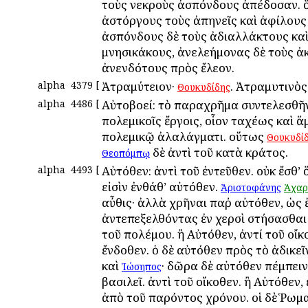
τοὺς νεκροὺς ἀσπόνδους ἀπέδοσαν. ὅ
ἀστόργους τοὺς ἀπηνεῖς καὶ ἀφίλους
ἀσπόνδους δὲ τοὺς ἀδιαλλάκτους κα
μνησικάκους, ἀνελεήμονας δὲ τοὺς ἀ
ἀνενδότους πρὸς ἔλεον.
alpha
4379
[
Ἀτραμύτειον·
. Ἀτραμυτινὸς
Θουκυδίδης
alpha
4486
[
Αὐτοβοεί: τὸ παραχρῆμα συντελεσθῆν
πολεμικοῖς ἔργοις, οἷον ταχέως καὶ 
πολεμικῷ ἀλαλάγματι. οὕτως
Θουκυδί
δὲ ἀντὶ τοῦ κατὰ κράτος.
Θεοπόμπῳ
alpha
4493
[
Αὐτόθεν: ἀντὶ τοῦ ἐντεῦθεν. οὐκ ἔσθ’
εἰσὶν ἐνθάθ’ αὐτόθεν.
Ἀριστοφάνης
Ἀχαρ
αὖθις· ἀλλὰ χρῆναι παῤ αὐτόθεν, ὡς 
ἀντεπεξελθόντας ἐν χερσὶ στήσασθαι
τοῦ πολέμου. ἢ Αὐτόθεν, ἀντί τοῦ οἴκ
ἔνδοθεν. ὁ δὲ αὐτόθεν πρὸς τὸ ἀδικεῖ
καὶ
· δῶρα δὲ αὐτόθεν πέμπει
Ἰώσηπος
βασιλεῖ. ἀντὶ τοῦ οἴκοθεν. ἢ Αὐτόθεν, 
ἀπὸ τοῦ παρόντος χρόνου. οἱ δὲ Ῥωμα