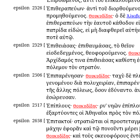
epsilon
2326
[
Ἐπιθεραπεύων· ἀντὶ τοῦ διορθούμενο
προμηθούμενος.
· ὁ δὲ
Θουκυδίδης
Ἀλκιβ
ἐπιθεραπεύων τὴν ἑαυτοῦ κάθοδον εἰ
πατρίδα εἰδώς, εἰ μὴ διαφθερεῖ αὐτήν,
ποτὲ αὐτῷ.
epsilon
2329
[
Ἐπιθειάσας· ἐπιθαυμάσας, τὸ θεῖον
εἰσδεδεγμένος, θεοφορούμενος.
Θουκ
Ἀρχίδαμός τινα ἐπιθειάσας καθίστη ἐ
πόλεμον τὸν στρατόν.
epsilon
2506
[
Ἐπιπαρένησαν·
· ταχὺ δὲ π
Θουκυδίδης
γενομένου διὰ πολυχειρίαν, ἐπιπαρέν
τῆς ἄλλης πόλεως, ὅσον ἐδύναντο. ἀν
ἐσώρευσαν.
epsilon
2517
[
Ἐπίπλους·
· ρνʹ νηῶν ἐπίπλο
Θουκυδίδης
ἐξαρτύοντες οἱ Ἀθηναῖοι πρὸς τὸν πό
epsilon
2658
[
Ἐπιτακτοί· στρατιῶται οἱ προστεταγμ
μάχην ἐφορᾶν καὶ τῷ πονοῦντι μέρει 
· καὶ τοὺς σκευοφόρους ἐν
Θουκυδίδης