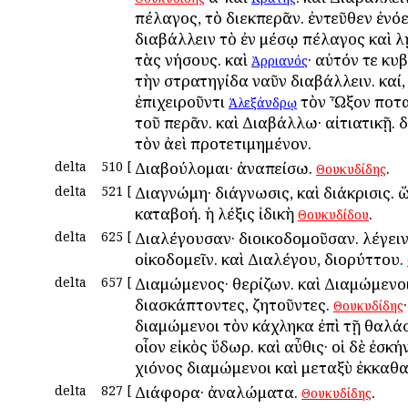
πέλαγος, τὸ διεκπερᾶν. ἐντεῦθεν ἐνόε
διαβάλλειν τὸ ἐν μέσῳ πέλαγος καὶ λ
τὰς νήσους. καὶ
· αὐτόν τε κ
Ἀρριανός
τὴν στρατηγίδα ναῦν διαβάλλειν. καί,
ἐπιχειροῦντι
τὸν Ὦξον ποτα
Ἀλεξάνδρῳ
τοῦ περᾶν. καὶ Διαβάλλω· αἰτιατικῇ. 
τὸν ἀεὶ προτετιμημένον.
delta
510
[
Διαβούλομαι· ἀναπείσω.
.
Θουκυδίδης
delta
521
[
Διαγνώμη· διάγνωσις, καὶ διάκρισις. 
καταβοή. ἡ λέξις ἰδικὴ
.
Θουκυδίδου
delta
625
[
Διαλέγουσαν· διοικοδομοῦσαν. λέγειν
οἰκοδομεῖν. καὶ Διαλέγου, διορύττου.
delta
657
[
Διαμώμενος· θερίζων. καὶ Διαμώμενοι
διασκάπτοντες, ζητοῦντες.
·
Θουκυδίδης
διαμώμενοι τὸν κάχληκα ἐπὶ τῇ θαλά
οἷον εἰκὸς ὕδωρ. καὶ αὖθις· οἱ δὲ ἐσκή
χιόνος διαμώμενοι καὶ μεταξὺ ἐκκαθα
delta
827
[
Διάφορα· ἀναλώματα.
.
Θουκυδίδης