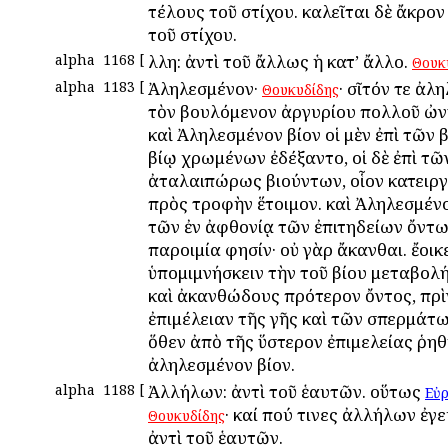
τέλους τοῦ στίχου. καλεῖται δὲ ἄκρον
τοῦ στίχου.
alpha
1168
[
Ἄλλη: ἀντὶ τοῦ ἄλλως ἡ κατ’ ἄλλο.
Θουκ
alpha
1183
[
Ἀληλεσμένον·
· σῖτόν τε ἀλ
Θουκυδίδης
τὸν βουλόμενον ἀργυρίου πολλοῦ ὠν
καὶ Ἀληλεσμένον βίον οἱ μὲν ἐπὶ τῶν 
βίῳ χρωμένων ἐδέξαντο, οἱ δὲ ἐπὶ τῶ
ἀταλαιπώρως βιούντων, οἷον κατειρ
πρὸς τροφὴν ἕτοιμον. καὶ Ἀληλεσμένος
τῶν ἐν ἀφθονίᾳ τῶν ἐπιτηδείων ὄντω
παροιμία φησίν· οὐ γὰρ ἄκανθαι. ἔοικ
ὑπομιμνήσκειν τὴν τοῦ βίου μεταβολή
καὶ ἀκανθώδους πρότερον ὄντος, πρὶ
ἐπιμέλειαν τῆς γῆς καὶ τῶν σπερμάτω
ὅθεν ἀπὸ τῆς ὕστερον ἐπιμελείας ῥηθ
ἀληλεσμένον βίον.
alpha
1188
[
Ἀλλήλων: ἀντὶ τοῦ ἑαυτῶν. οὕτως
Εὐρ
· καί πού τινες ἀλλήλων ἐγ
Θουκυδίδης
ἀντὶ τοῦ ἑαυτῶν.