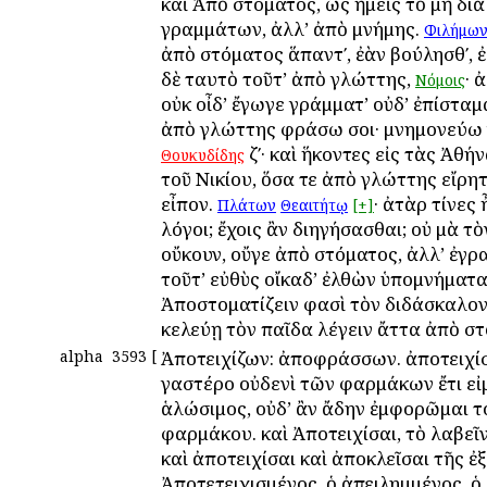
καὶ Ἀπὸ στόματος, ὡς ἡμεῖς τὸ μὴ διὰ
γραμμάτων, ἀλλ’ ἀπὸ μνήμης.
Φιλήμω
ἀπὸ στόματος ἅπαντʹ, ἐὰν βούλησθʹ, 
δὲ ταυτὸ τοῦτ’ ἀπὸ γλώττης,
· 
Νόμοις
οὐκ οἶδ’ ἔγωγε γράμματ’ οὐδ’ ἐπίσταμ
ἀπὸ γλώττης φράσω σοι· μνημονεύω
ζʹ· καὶ ἥκοντες εἰς τὰς Ἀθή
Θουκυδίδης
τοῦ Νικίου, ὅσα τε ἀπὸ γλώττης εἴρη
εἶπον.
· ἀτὰρ τίνες 
Πλάτων
Θεαιτήτῳ
[+]
λόγοι; ἔχοις ἂν διηγήσασθαι; οὐ μὰ τὸν
οὔκουν, οὔγε ἀπὸ στόματος, ἀλλ’ ἐγ
τοῦτ’ εὐθὺς οἴκαδ’ ἐλθὼν ὑπομνήματα
Ἀποστοματίζειν φασὶ τὸν διδάσκαλον
κελεύῃ τὸν παῖδα λέγειν ἄττα ἀπὸ στ
alpha
3593
[
Ἀποτειχίζων: ἀποφράσσων. ἀποτειχίσ
γαστέρο οὐδενὶ τῶν φαρμάκων ἔτι εἰ
ἁλώσιμος, οὐδ’ ἂν ἄδην ἐμφορῶμαι τ
φαρμάκου. καὶ Ἀποτειχίσαι, τὸ λαβεῖν
καὶ ἀποτειχίσαι καὶ ἀποκλεῖσαι τῆς ἐξ
Ἀποτετειχισμένος, ὁ ἀπειλημμένος, ὁ