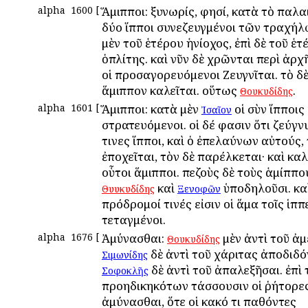
alpha
1600
[
Ἅμιπποι: ξυνωρίς, φησί, κατὰ τὸ παλα
δύο ἵπποι συνεζευγμένοι τῶν τραχήλων
μὲν τοῦ ἑτέρου ἡνίοχος, ἐπὶ δὲ τοῦ ἑτ
ὁπλίτης. καὶ νῦν δὲ χρῶνται περὶ ἀρχ
οἱ προσαγορευόμενοι Ζευγνῖται. τὸ δὲ
ἅμιππον καλεῖται. οὕτως
.
Θουκυδίδης
alpha
1601
[
Ἅμιπποι: κατὰ μὲν
οἱ σὺν ἵπποις
Ἰσαῖον
στρατευόμενοι. οἱ δέ φασιν ὅτι ζεύγν
τινες ἵπποι, καὶ ὁ ἐπελαύνων αὐτούς,
ἐποχεῖται, τὸν δὲ παρέλκεται· καὶ κα
οὗτοι ἅμιπποι. πεζοὺς δὲ τοὺς ἁμίππο
καὶ
ὑποδηλοῦσι. κα
Θυυκυδίδης
Ξενοφῶν
πρόδρομοί τινές εἰσιν οἱ ἅμα τοῖς ἱππ
τεταγμένοι.
alpha
1676
[
Ἀμύνασθαι:
μὲν ἀντὶ τοῦ ἀμ
Θουκυδίδης
δὲ ἀντὶ τοῦ χάριτας ἀποδιδό
Σιμωνίδης
δὲ ἀντὶ τοῦ ἀπαλεξῆσαι. ἐπὶ
Σοφοκλῆς
προηδικηκότων τάσσουσιν οἱ ῥήτορε
ἀμύνασθαι, ὅτε οἱ κακό τι παθόντες