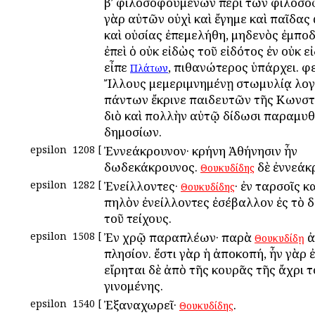
βʹ φιλοσοφουμένων περὶ τῶν φιλοσό
γὰρ αὐτῶν οὐχὶ καὶ ἔγημε καὶ παῖδας
καὶ οὐσίας ἐπεμελήθη, μηδενὸς ἐμπο
ἐπεὶ ὁ οὐκ εἰδὼς τοῦ εἰδότος ἐν οὐκ ε
εἶπε
, πιθανώτερος ὑπάρχει. φ
Πλάτων
Ἴλλους μεμεριμνημένῃ στωμυλίᾳ λο
πάντων ἔκρινε παιδευτῶν τῆς Κωνστ
διὸ καὶ πολλὴν αὐτῷ δίδωσι παραμυθ
δημοσίων.
epsilon
1208
[
Ἐννεάκρουνον· κρήνη Ἀθήνησιν ἦν
δωδεκάκρουνος.
δὲ ἐννεάκ
Θουκυδίδης
epsilon
1282
[
Ἐνείλλοντες·
· ἐν ταρσοῖς 
Θουκυδίδης
πηλὸν ἐνείλλοντες ἐσέβαλλον ἐς τὸ 
τοῦ τείχους.
epsilon
1508
[
Ἐν χρῷ παραπλέων· παρὰ
ἀ
Θουκυδίδῃ
πλησίον. ἔστι γὰρ ἡ ἀποκοπή, ἦν γὰρ 
εἴρηται δὲ ἀπὸ τῆς κουρᾶς τῆς ἄχρι 
γινομένης.
epsilon
1540
[
Ἐξαναχωρεῖ·
.
Θουκυδίδης