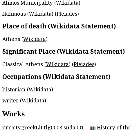
Alimos Municipality (
Wikidata
)
Halimous (
Wikidata
) (
Pleiades
)
Place of death (Wikidata Statement)
Athens (
Wikidata
)
Significant Place (Wikidata Statement)
Classical Athens (
Wikidata
) (
Pleiades
)
Occupations (Wikidata Statement)
historian (
Wikidata
)
writer (
Wikidata
)
Works
urn:cts:greekLit:tlg0003.suda001
-
History of th