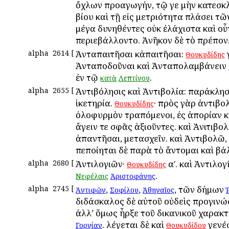
ὄχλων προαγωγήν, τῷ γε μὴν κατεσκλ
βίου καὶ τῇ εἰς μετριότητα πλάσει τ
μέγα δυνηθέντες οὐκ ἐλάχιστα καὶ οὗ
περιεβάλλοντο. Ἀνῆκον δὲ τὸ πρέπον
alpha
2614
[
Ἀνταπαιτῆσαι κἀπαιτῆσαι:
γ
Θουκυδίδης
Ἀνταποδοῦναι καὶ Ἀνταπολαμβάνειν
ἐν τῷ
.
κατὰ
Λεπτίνου
alpha
2655
[
Ἀντιβόλησις καὶ Ἀντιβολία: παράκλησ
ἱκετηρία.
· πρὸς γὰρ ἀντιβολ
Θουκυδίδης
ὀλοφυρμὸν τραπόμενοι, ἐς ἀπορίαν κ
ἄγειν τε σφᾶς ἀξιοῦντες. καὶ Ἀνιτιβολ
ἀπαντῆσαι, μετασχεῖν. καὶ Ἀντιβολῶ, 
πεποίηται δὲ παρὰ τὸ ἄντομαι καὶ βά
alpha
2680
[
Ἀντιλογιῶν·
αʹ. καὶ Ἀντιλογ
Θουκυδίδης
.
Νεφέλαις
Ἀριστοφάνης
alpha
2745
[
,
,
, τῶν δήμων
Ἀντιφῶν
Σοφίλου
Ἀθηναῖος
διδάσκαλος δὲ αὐτοῦ οὐδεὶς προγινώ
ἀλλ’ ὅμως ἦρξε τοῦ δικανικοῦ χαρακ
. λέγεται δὲ καὶ
γενέ
Γοργίαν
Θουκυδίδου