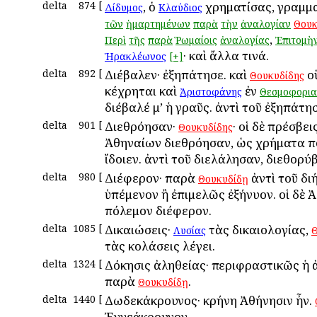
delta
874
[
, ὁ
χρηματίσας, γραμμα
Δίδυμος
Κλαύδιος
τῶν
ἡμαρτημένων
παρὰ
τὴν
ἀναλογίαν
Θουκ
,
Περὶ
τῆς
παρὰ
Ῥωμαίοις
ἀναλογίας
Ἐπιτομὴ
· καὶ ἄλλα τινά.
Ἡρακλέωνος
[+]
delta
892
[
Διέβαλεν· ἐξηπάτησε. καὶ
ο
Θουκυδίδης
κέχρηται καὶ
ἐν
Ἀριστοφάνης
Θεσμοφορια
διέβαλέ μ’ ἡ γραῦς. ἀντὶ τοῦ ἐξηπάτησ
delta
901
[
Διεθρόησαν·
· οἱ δὲ πρέσβει
Θουκυδίδης
Ἀθηναίων διεθρόησαν, ὡς χρήματα 
ἴδοιεν. ἀντὶ τοῦ διελάλησαν, διεθορύ
delta
980
[
Διέφερον· παρὰ
ἀντὶ τοῦ δι
Θουκυδίδῃ
ὑπέμενον ἢ ἐπιμελῶς ἐξήνυον. οἱ δὲ Ἀ
πόλεμον διέφερον.
delta
1085
[
Δικαιώσεις·
τὰς δικαιολογίας,
Λυσίας
Θ
τὰς κολάσεις λέγει.
delta
1324
[
Δόκησις ἀληθείας· περιφραστικῶς ἡ 
παρὰ
.
Θουκυδίδῃ
delta
1440
[
Δωδεκάκρουνος· κρήνη Ἀθήνησιν ἦν.
Ἐννεάκρουνον.