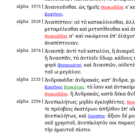
alpha
1973
[
Ἀνανεοῦσθαι. ὡς ἡμεῖς
εʹ κ
Θουκυδίδης
.
Κρατῖνος
alpha
2018
[
Ἀναπίπτειν: οὐ τὸ κατακλίνεσθαι, ἀλ
μεταμέλεσθαι καὶ μετατίθεσθαι καὶ ἀ
αʹ· καὶ νικώμενοι ἐπ’ ἐλάχι
Θουκυδίδης
ἀναπίπτουσιν.
alpha
2074
[
Ἀνασπᾷ: ἀντὶ τοῦ καταλύει, ἢ ἀναιρεῖ
ἢ Ἀνασπᾶν, τὸ ἀντλεῖν ὕδωρ. κάδους
φησὶ
. καὶ Ἀνασπῶν, οὐδετέ
Φερεκράτης
τοῦ ω μεγάλου.
alpha
2153
[
Ἀνδρακάδα: ἀνδρακάς. κατ’ ἄνδρα, χ
. τὸ ἴσον καὶ ἀντικεί
Κρατῖνος
Βουκόλοις
. ἢ Ἀνδρακάς, κατὰ δέκα ἄν
Θουκυδίδης
alpha
2294
[
Ἀνεπικλήτως: μηδὲν ἐγκληθέντες.
Θου
τε πρέσβεις ἑκατέρων ἀπῆλθον ἐπ’ οἴ
ἀνεπικλήτως. καὶ
· ἄξιον δέ μ
Ἰώσηπος
σοῦ χρηστοῦ, ἀνεπίκλητόν σοι παρα
τὴν ἐμαυτοῦ πίστιν.