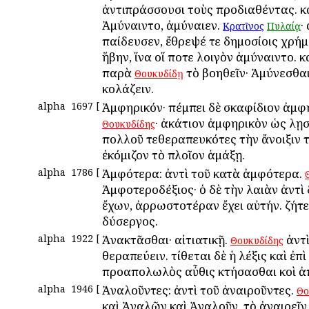
ἀντιπράσσουσι τοὺς προδιαθέντας. κ
Ἀμύναιντο, ἀμύναιεν.
·
Κρατῖνος
Πυλαίᾳ
παίδευσεν, ἔθρεψέ τε δημοσίοις χρήμ
ἥβην, ἵνα οἵ ποτε λοιγὸν ἀμύναιντο. κ
παρὰ
τὸ βοηθεῖν· Ἀμύνεσθαι
Θουκυδίδῃ
κολάζειν.
alpha
1697
[
Ἀμφηρικόν· πέμπει δὲ σκαφίδιον ἀμφη
· ἀκάτιον ἀμφηρικὸν ὡς λῃσ
Θουκυδίδης
πολλοῦ τεθεραπευκότες τὴν ἄνοιξιν
ἐκόμιζον τὸ πλοῖον ἁμάξῃ.
alpha
1786
[
Ἀμφότερα: ἀντὶ τοῦ κατὰ ἀμφότερα.
Ἀμφοτεροδέξιος· ὁ δὲ τὴν λαιὰν ἀντὶ 
ἔχων, ἀρρωστοτέραν ἔχει αὐτήν. ζήτε
δύσεργος.
alpha
1922
[
Ἀνακτᾶσθαι· αἰτιατικῇ.
ἀντὶ
Θουκυδίδης
θεραπεύειν. τίθεται δὲ ἡ λέξις καὶ ἐπὶ
προαπολωλὸς αὖθις κτήσασθαι κοὶ ἀ
alpha
1946
[
Ἀναλοῦντες: ἀντὶ τοῦ ἀναιροῦντες.
Θο
καὶ Ἀναλῶν καὶ Ἀναλοῦν, τὸ ἀναιρεῖν