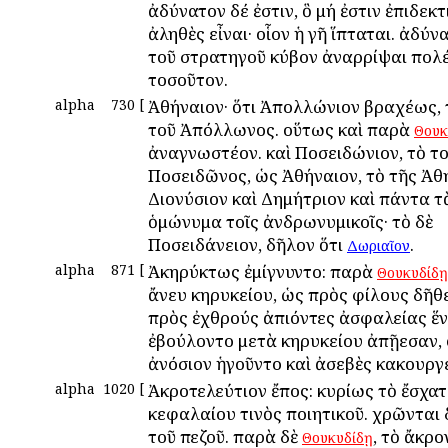
ἀδύνατον δέ ἐστιν, ὃ μή ἐστιν ἐπιδεκτ
ἀληθὲς εἶναι· οἷον ἡ γῆ ἵπταται. ἀδύν
τοῦ στρατηγοῦ κύβον ἀναρρίψαι πολ
τοσοῦτον.
alpha
730
[
Ἀθήναιον· ὅτι Ἀπολλώνιον βραχέως, 
τοῦ Ἀπόλλωνος. οὕτως καὶ παρὰ
Θουκ
ἀναγνωστέον. καὶ Ποσειδώνιον, τὸ τ
Ποσειδῶνος, ὡς Ἀθήναιον, τὸ τῆς Ἀθη
Διονύσιον καὶ Δημήτριον καὶ πάντα τ
ὁμώνυμα τοῖς ἀνδρωνυμικοῖς· τὸ δὲ
Ποσειδάνειον, δῆλον ὅτι
.
Δωριαῖον
alpha
871
[
Ἀκηρύκτως ἐμίγνυντο: παρὰ
Θουκυδίδῃ
ἄνευ κηρυκείου, ὡς πρὸς φίλους δῆθε
πρὸς ἐχθρούς ἀπιόντες ἀσφαλείας ἕν
ἐβούλοντο μετὰ κηρυκείου ἀπῇεσαν, 
ἀνόσιον ἡγοῦντο καὶ ἀσεβὲς κακουργε
alpha
1020
[
Ἀκροτελεύτιον ἔπος: κυρίως τὸ ἔσχα
κεφαλαίου τινὸς ποιητικοῦ. χρῶνται δ
τοῦ πεζοῦ. παρὰ δὲ
, τὸ ἄκρο
Θουκυδίδῃ