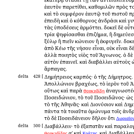
ἑαυτὸν παρετίθει, καθομιλῶν πρὸς τ
καὶ τὸ συμφέρον ἑαυτῷ τοῦ πιστοῦ 
ἐπειδὴ καὶ ὁ κόθορνος ἀνδράσι καὶ γυ
τὰς ὑποδέσεις ἁρμόττει. δοκεῖ δὲ οὗτ
τρία ψηφίσασθαι ἐπιζήμια, ἢ δημεύεσ
ξύλῳ ἢ πιεῖν κώνειον ἢ ἐκφυγεῖν. δοκε
ἀπὸ Κέω τῆς νήσου εἶναι, οὐκ εἶναι δὲ
ἀλλὰ ποιητὸς υἱὸς τοῦ Ἅγνωνος. ὁ δὲ
αὐτὸν ἐπαινεῖ. καὶ διαβάλλει αὐτοὺς 
ἅρπαγας.
delta
428
[
Δημήτρειος καρπός· ὁ τῆς Δήμητρος. 
Ἀπολλώνιον βραχέως, τὸ ἱερὸν τοῦ 
οὕτως καὶ παρὰ
ἀναγνωστέο
Θουκυδίδῃ
Ποσειδώνιον, τὸ τοῦ Ποσειδῶνος· ὡς
τὸ τῆς Ἀθηνᾶς· καὶ Διονύσιον καὶ Δημ
πάντα τὰ τοιαῦτα ὁμώνυμα τοῖς ἀνδρ
τὸ δὲ Ποσειδάνειον δῆλον ὅτι
Δωριαῖο
delta
500
[
Διαβάλλειν· τὸ ἐξαπατᾶν καὶ παραλογ
αʹ καὶ
. καὶ Διαβάλλει
Θουκυδίδης
Κράτης