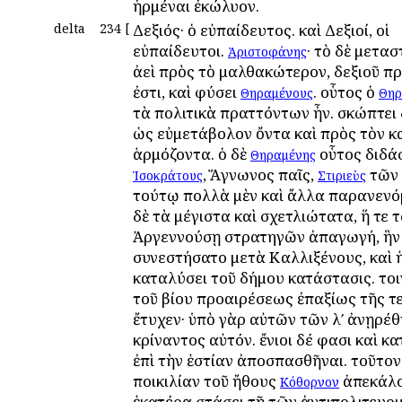
ἠρμέναι ἐκώλυον.
delta
234
[
Δεξιός· ὁ εὐπαίδευτος. καὶ Δεξιοί, οἱ
εὐπαίδευτοι.
· τὸ δὲ μετα
Ἀριστοφάνης
ἀεὶ πρὸς τὸ μαλθακώτερον, δεξιοῦ π
ἐστι, καὶ φύσει
. οὗτος ὁ
Θηραμένους
Θηρ
τὰ πολιτικὰ πραττόντων ἦν. σκώπτει 
ὡς εὐμετάβολον ὄντα καὶ πρὸς τὸν κ
ἁρμόζοντα. ὁ δὲ
οὗτος διδά
Θηραμένης
, Ἅγνωνος παῖς,
τῶν 
Ἰσοκράτους
Στιριεὺς
τούτῳ πολλὰ μὲν καὶ ἄλλα παρανενό
δὲ τὰ μέγιστα καὶ σχετλιώτατα, ἥ τε 
Ἀργεννούσῃ στρατηγῶν ἀπαγωγή, ἣν
συνεστήσατο μετὰ Καλλιξένους, καὶ ἡ
καταλύσει τοῦ δήμου κατάστασις. τοι
τοῦ βίου προαιρέσεως ἐπαξίως τῆς τ
ἔτυχεν· ὑπὸ γὰρ αὐτῶν τῶν λʹ ἀνῃρέθ
κρίναντος αὐτόν. ἔνιοι δέ φασι καὶ 
ἐπὶ τὴν ἑστίαν ἀποσπασθῆναι. τοῦτον
ποικιλίαν τοῦ ἤθους
ἀπεκάλο
Κόθορνον
ἑκατέρᾳ στάσει τῇ τῶν ἀντιπολιτευο