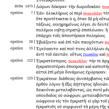
delta
1473
[
Δώρων δόκησιν· τὴν δωροδοκίαν.
Θου
epsilon
7
[
Ἐάν· ὁλοκλήρως οἱ περὶ
τότ
Θουκυδίδην
ὅτε προτέτακται ὁ η, ὅταν δὲ μὴ οὕτ
τάξεως, συνῃρημένως λέγει. ἐν δευτέρ
πολέμιοι νηΐτῃ στρατῷ ἐπιπλέωσιν. ἢ
ὑπάρχει τοῖς ἀποστήσασι πολεμίοις.
epsilon
28
[
Ἐβιάζοντο· καὶ ἐπὶ τῶν πασχόντων
Θο
epsilon
53
[
Ἐγεύσαντο· καί πού τινες ἀλλήλων ἐ
ἀντὶ τοῦ ἑαυτῶν. οὕτως
καὶ
Εὐριπίδης
Θ
epsilon
122
[
Ἐγκρατέστερος.
· τήν τε ἀρ
Θουκυδίδης
ἐγκρατεστέραν ἐποίησαν καὶ κατεστή
αὐτοὶ ἐπὶ μέγα δυνάμεως ἐχώρησαν.
epsilon
123
[
Ἐγκράτεια· διάθεσις ἀνυπέρβατος τῶ
ὀρθὸν λόγον ἢ ἕξις ἀήττητος ἡδονῶν. 
δεικνύναι μεταλαβόντας, ὡς ποτὲ μὲν
σπουδαῖος οὐ σώφρων, μεταλαβόντα
σώφρονα εἰς τὸν ἐγκρατῆ· εἰ γὰρ τοῦ 
ἐγκρατοῦς οὐ συμφωνεῖ τὰ μέρη τῆς