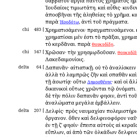
σάββατον ἀργία παντὸς χρήματος ἡμέ
Ἰουδαίοις τιμιωτάτη. καὶ αὖθις· κινδυ
ἀποσβῆναι τῆς ἀληθείας τὸ χρῆμα. κ
παρὰ
, ἀντὶ τοῦ πράγματα.
Ἡροδότῳ
chi
483
[
Χρηματισάμενοι· πραγματευσάμενοι. 
χρηματίσαι μέν ἐστι τὸ πρᾶξαι, χρημ
τὸ κερδᾶναι. παρὰ
.
Θουκυδίδῃ
chi
547
[
Χρῶσαν· τὴν χρησμῳδοῦσαν.
Θουκυδίδ
Λακεδαιμονίοις.
delta
64
[
Δαπανᾶν· αἰτιατικῇ. οὐ τὸ ἀναλίσκει
ἀλλὰ τὸ λαμπρῶς ζῆν καὶ σπαθᾶν κα
τῇ ἀσωτίᾳ· οὕτω
· καὶ οἱ ἄλ
Δημοσθένης
δικανικοὶ οὕτως χρῶνται τῷ ὀνόματι
δὲ τὴν πόλιν δαπανᾶν φησιν, ἀντὶ τοῦ
ἀναλώματα μεγάλα ἐμβάλλειν.
delta
207
[
Δελφίς· πρὸς ναυμαχίαν πολεμιστήρι
ὄργανον. ὅθεν καὶ δελφινοφόρον να
ἐν τῇ ζʹ φησίν· ἔπειτα αὐτοὺς αἱ κερα
εὔπλων, αἱ ἀπὸ τῶν ὁλκάδων δελφιν