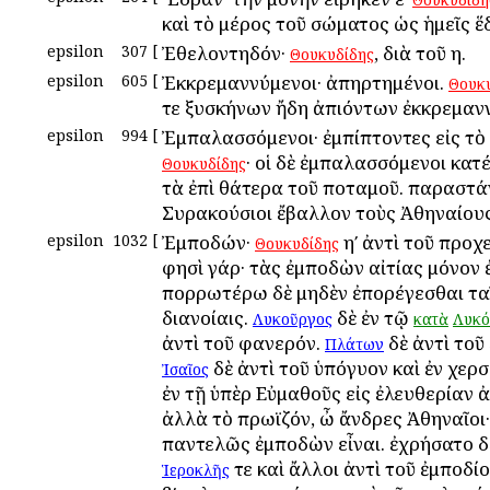
καὶ τὸ μέρος τοῦ σώματος ὡς ἡμεῖς ἕ
epsilon
307
[
Ἐθελοντηδόν·
, διὰ τοῦ η.
Θουκυδίδης
epsilon
605
[
Ἐκκρεμαννύμενοι· ἀπηρτημένοι.
Θουκ
τε ξυσκήνων ἤδη ἀπιόντων ἐκκρεμανν
epsilon
994
[
Ἐμπαλασσόμενοι· ἐμπίπτοντες εἰς τὸ
· οἱ δὲ ἐμπαλασσόμενοι κατ
Θουκυδίδης
τὰ ἐπὶ θάτερα τοῦ ποταμοῦ. παραστάν
Συρακούσιοι ἔβαλλον τοὺς Ἀθηναίους
epsilon
1032
[
Ἐμποδών·
ηʹ ἀντὶ τοῦ προχ
Θουκυδίδης
φησὶ γάρ· τὰς ἐμποδὼν αἰτίας μόνον 
πορρωτέρω δὲ μηδὲν ἐπορέγεσθαι τα
διανοίαις.
δὲ ἐν τῷ
Λυκοῦργος
κατὰ
Λυκό
ἀντὶ τοῦ φανερόν.
δὲ ἀντὶ τοῦ
Πλάτων
δὲ ἀντὶ τοῦ ὑπόγυον καὶ ἐν χερσ
Ἰσαῖος
ἐν τῇ ὑπὲρ Εὐμαθοῦς εἰς ἐλευθερίαν 
ἀλλὰ τὸ πρωϊζόν, ὦ ἄνδρες Ἀθηναῖοι·
παντελῶς ἐμποδὼν εἶναι. ἐχρήσατο δὲ
τε καὶ ἄλλοι ἀντὶ τοῦ ἐμποδίο
Ἱεροκλῆς