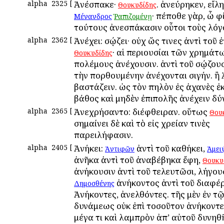
alpha
2325
[
Ἀνέσπακε·
. ἀνεύρηκεν, εἴλ
Θουκυδίδης
· πέποθε γὰρ, ὧ φί
Μένανδρος
Ῥαπιζομένῃ
τούτους ἀνεσπάκασιν οὗτοι τοὺς λόγ
alpha
2362
[
Ἀνέχει: σῴζει· οὐχ ὥς τινες ἀντὶ τοῦ ἐ
· αἱ περιουσίαι τῶν χρημάτ
Θουκυδίδης
πολέμους ἀνέχουσιν. ἀντὶ τοῦ σῴζουσι
τὴν πορθουμένην ἀνέχονται σιγήν. ἢ 
βαστάζειν. ὡς τὸν πηλὸν ἐς ἀχανὲς ἐ
βάθος καὶ μηδὲν ἐπιπολῆς ἀνέχειν δύ
alpha
2365
[
Ἀνεχρήσαντο: διέφθειραν. οὕτως
Θου
σημαίνει δὲ καὶ τὸ εἰς χρείαν τινὲς
παρειλήφασιν.
alpha
2405
[
Ἀνήκει:
ἀντὶ τοῦ καθήκει,
Ἀντιφῶν
Ἀμει
ἀνῆκα ἀντὶ τοῦ ἀναβέβηκα ἔφη,
Θουκυ
ἀνήκουσιν ἀντὶ τοῦ τελευτῶσι, λήγουσ
ἀνήκοντος ἀντὶ τοῦ διαφέρ
Δημοσθένης
Ἀνήκοντες, ἀνελθόντες. τῆς μὲν ἐν τῷ
δυνάμεως οὐκ ἐπὶ τοσοῦτον ἀνήκοντε
μέγα τι καὶ λαμπρὸν ἀπ’ αὐτοῦ δυνηθῆ