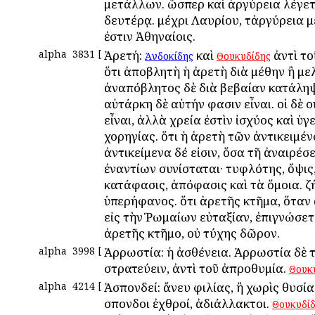
μετάλλων. ὥσπερ καὶ ἀργύρεια λέγετ
δευτέρᾳ. μέχρι Λαυρίου, τἀργύρεια 
ἐστιν Ἀθηναίοις.
alpha
3831
[
Ἀρετή:
καὶ
ἀντὶ το
Ἀνδοκίδης
Θουκυδίδης
ὅτι ἀποβλητὴ ἡ ἀρετὴ διὰ μέθην ἢ με
ἀναπόβλητος δὲ διὰ βεβαίαν κατάληψ
αὐτάρκη δὲ αὐτήν φασιν εἶναι. οἱ δὲ 
εἶναι, ἀλλὰ χρεία ἐστὶν ἰσχύος καὶ ὑγε
χορηγίας. ὅτι ἡ ἀρετὴ τῶν ἀντικειμέν
ἀντικείμενα δέ εἰσιν, ὅσα τῆ ἀναιρέσ
ἐναντίων συνίσταται· τυφλότης, ὄψις
κατάφασις, ἀπόφασις καὶ τὰ ὅμοια. ζή
ὑπερήφανος. ὅτι ἀρετῆς κτῆμα, ὅταν 
εἰς τὴν Ῥωμαίων εὐταξίαν, ἐπιγνώσετα
ἀρετῆς κτῆμο, οὐ τύχης δῶρον.
alpha
3998
[
Ἀρρωστία: ἡ ἀσθένεια. Ἀρρωστία δὲ 
στρατεύειν, ἀντὶ τοῦ ἀπροθυμία.
Θουκ
alpha
4214
[
Ἀσπονδεί: ἄνευ φιλίας, ἢ χωρὶς θυσία
Ἄσπονδοι ἐχθροί, ἀδιάλλακτοι.
Θουκυδί