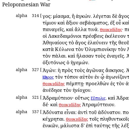
Peloponnesian War
alpha
314
[
Ἄγος: μίασμα, ἢ ἀγκών. λέγεται δὲ ἄγος
τίμιον καὶ ἄξιον σεβάσματος, ἐξ οὗ καὶ
παναγεῖς, καὶ ἄλλα τινά.
· 
Θουκυδίδης
οἱ Λακεδαιμόνιοι πρέσβεις ἐκέλευον 
Ἀθηναίους τὸ ἄγος ἐλαύνειν τῆς θεοῦ.
κατὰ Κύλωνα τὸν Ὀλυμπιονίκην τὸν 
τὸν πάλαι. καὶ ἤλασαν τοὺς ἐναγεῖς. 
ὀξυτόνως ὁ ἡγεμών.
alpha
327
[
Ἀγών: ἡ πρὸς τοὺς ἀγῶνας ἄσκησις. 
τὸν τόπον αὐτὸν ἐν ᾧ ἀγωνίζοντ
Ὅμηρος
πέμπτῃ· προελθὼν ἐς τὸν 
Θουκυδίδης
ἀνέδησε τὸν ἡνίοχον.
alpha
521
[
Ἀδραμύτειον· οὕτως
. καὶ Ἀδρ
Εὔπολις
δέ· καὶ
Ἀτραμύττειον.
Θουκυδίδης
alpha
537
[
Ἀδύνατα εἶναι: ἀντὶ τοῦ ἀδύνατον. π
κέχρηται.
τοῖς πληθυντικοῖς
Θουκυδίδης
ἑνικῶν, μάλιστα δ’ ἐπὶ ταύτης τῆς λέ