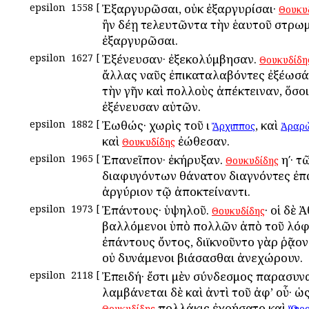
epsilon
1558
[
Ἐξαργυρῶσαι, οὐκ ἐξαργυρίσαι·
Θουκυ
ἢν δέῃ τελευτῶντα τὴν ἑαυτοῦ στρω
ἐξαργυρῶσαι.
epsilon
1627
[
Ἐξένευσαν· ἐξεκολύμβησαν.
Θουκυδίδη
ἄλλας ναῦς ἐπικαταλαβόντες ἐξέωσά
τὴν γῆν καὶ πολλοὺς ἀπέκτειναν, ὅσοι
ἐξένευσαν αὐτῶν.
epsilon
1882
[
Ἐωθώς· χωρὶς τοῦ ι
, καὶ
Ἄρχιππος
Ἀραρ
καὶ
ἐώθεσαν.
Θουκυδίδης
epsilon
1965
[
Ἐπανεῖπον· ἐκήρυξαν.
ηʹ· τ
Θουκυδίδης
διαφυγόντων θάνατον διαγνόντες ἐπ
ἀργύριον τῷ ἀποκτείναντι.
epsilon
1973
[
Ἐπάντους· ὑψηλοῦ.
· οἱ δὲ 
Θουκυδίδης
βαλλόμενοι ὑπὸ πολλῶν ἀπὸ τοῦ λό
ἐπάντους ὄντος, διϊκνοῦντο γὰρ ῥᾷον
οὐ δυνάμενοι βιάσασθαι ἀνεχώρουν.
epsilon
2118
[
Ἐπειδή· ἔστι μὲν σύνδεσμος παρασυν
λαμβάνεται δὲ καὶ ἀντὶ τοῦ ἀφ’ οὗ· ὡς
πολλάκις ἐχρήσατο καὶ
Θουκυδίδης
Ὅμηρ