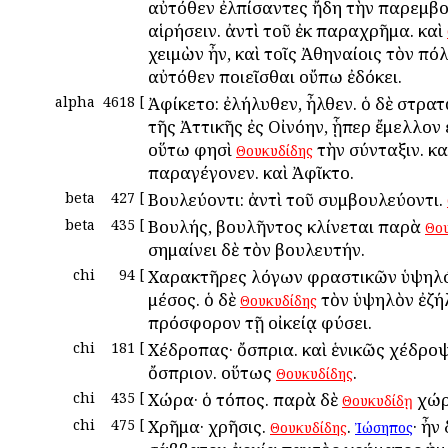
αὐτόθεν ἐλπίσαντες ἤδη τὴν παρεμβ
αἱρήσειν. ἀντὶ τοῦ ἐκ παραχρῆμα. καὶ
χειμὼν ἦν, καὶ τοῖς Ἀθηναίοις τὸν πό
αὐτόθεν ποιεῖσθαι οὔπω ἐδόκει.
alpha
4618
[
Ἀφίκετο: ἐλήλυθεν, ἦλθεν. ὁ δὲ στρα
τῆς Ἀττικῆς ἐς Οἰνόην, ᾗπερ ἔμελλον 
οὕτω φησὶ
τὴν σύνταξιν. κα
Θουκυδίδης
παραγέγονεν. καὶ Ἀφῖκτο.
beta
427
[
Βουλεύοντι: ἀντὶ τοῦ συμβουλεύοντι.
beta
435
[
Βουλής, βουλῆντος κλίνεται παρὰ
Θο
σημαίνει δὲ τὸν βουλευτήν.
chi
94
[
Χαρακτῆρες λόγων φραστικῶν ὑψηλός
μέσος. ὁ δὲ
τὸν ὑψηλὸν ἐζή
Θουκυδίδης
πρόσφορον τῇ οἰκείᾳ φύσει.
chi
181
[
Χέδροπας· ὄσπρια. καὶ ἑνικῶς χέδροψ
ὄσπριον. οὕτως
.
Θουκυδίδης
chi
435
[
Χώρα· ὁ τόπος. παρὰ δὲ
χώρα
Θουκυδίδῃ
chi
475
[
Χρῆμα· χρῆσις.
.
· ἦν 
Θουκυδίδης
Ἰώσηπος