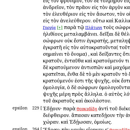
εἰς τὸν φρόνιμον, τὸν δὲ τολμηρὸν εἰ
ἀνδρεῖον, τὸν πρᾶον εἰς τὸν ἀργὸν κα
τὸν ἐλευθέριον εἰς τὸν ἄσωτον, τὸν ο
εἰς τὸν ἀνελεύθερον. οὕτω καὶ Καλλι
παρὰ τῷ
τοὺς σώφρ
Γοργίᾳ
[+]
Πλάτωνι
ἠλιθίους μεταλαμβάνει. δεῖξαι δὲ θέλ
σώφρων οὐκ ἔστιν ἐγκρατής, μεταλη
ἐγκρατῆ εἰς τὸν αὐτοκρατοῦντα( τοῦ
σημαίνει τὸ ὄνομα) , καὶ δείξαντες ὅτ
κρατοῦν, ἐνταῦθα καὶ κρατούμενόν τι 
δὲ κρατούμενον ἀντισπῶν καὶ μαχόμ
κρατεῖται, ἔνθα δὲ τὸ μὲν κρατοῦν τὸ 
κρατούμενόν ἐστι τῆς ψυχῆς, οὐκ ἔστ
ὁμολογία, ὁ δὲ σώφρων ὁμολογοῦντα 
ψυχῆς μέρη πρὸς ἄλληλα. ὁ αὐτὸς λόγ
τοῦ ἀκρατοῦς καὶ ἀκολάστου.
epsilon
229
[
Ἐδῄουν· παρὰ
ἀντὶ τοῦ διέκ
Θουκυδίδῃ
διέφθειρον. ἅπασαν κατεδῄουν τὴν ἀ
χώραν. καὶ Ἐδῄωσαν, ὁμοίως.
epsilon
264
[
Ἕδραν· τὴν μονὴν εἴρηκεν εʹ
Θουκυδίδη