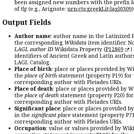
been assigned new numbers with the prefix
l
of
tlg
(e.g., Arignote:
urn:cts:greekLit:lagl0309
)
Output Fields
Author name
: author name in the Latinized 
the corresponding
Wikidata
item identifier. N
LAGL author ID
Wikidata Property (
P12869
)
identifiers of Ancient Greek and Latin author
LAGL Catalog.
Place of birth
: place or places provided by W
the
place of birth
statement (property P19) for
corresponding author with Pleiades URIs.
Place of death
: place or places provided by W
the
place of death
statement (property P20) for
corresponding author with Pleiades URIs.
Significant place
: place or places provided b
in the
significant place
statement (property P71
corresponding author with Pleiades URIs.
Occupation
: value or values provided by Wik