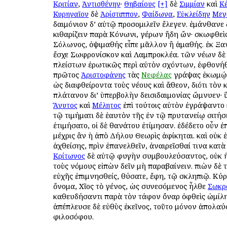
,
·
δὲ
καὶ
Κριτίαν
Ἀντισθένην
Θηβαίους
[+]
Σιμμίαν
Κ
δὲ
,
,
Κυρηναῖον
Ἀρίστιππον
Φαίδωνα
Εὐκλείδην
Μεγ
δαιμόνιον δ’ αὐτῷ προσομιλεῖν ἔλεγεν. ἐμάνθανε 
κιθαρίζειν παρὰ Κόνωνι, γέρων ἤδη ὤν· σκωφθεὶς
Σόλωνος, ὀψιμαθής εἶπε μᾶλλον ἢ ἀμαθής. ἐκ Ξα
ἔσχε Σωφρονίσκον καὶ Λαμπροκλέα. τῶν νέων δὲ
πλείστων ἐρωτικῶς περὶ αὐτὸν σχόντων, ἐφθονήθ
πρῶτος
τὰς
γράψας ἐκωμῴ
Ἀριστοφάνης
Νεφέλας
ὡς διαφθείροντα τοὺς νέους καὶ ἄθεον, διότι τὸν 
πλάτανον δι’ ὑπερβολὴν δεισιδαιμονίας ὤμνυεν· 
καὶ
ἐπὶ τούτοις αὐτὸν ἐγράψαντο κ
Ἄνυτος
Μέλητος
τῷ τιμήματι δὲ ἑαυτὸν τῆς ἐν τῷ πρυτανείῳ σιτή
ἐτιμήσατο, οἱ δὲ θανάτου ἐτίμησαν. ἐδέδετο οὖν ἐ
μέχρις ἂν ἡ ἀπὸ Δήλου Θεωρὶς ἀφίκηται. καὶ οὐκ 
ἀχθείσης, πρὶν ἐπανελθεῖν, ἀναιρεῖσθαί τινα κατὰ 
δὲ αὐτῷ φυγὴν συμβουλεύσαντος, οὐκ 
Κρίτωνος
τοὺς νόμους εἰπὼν δεῖν μὴ παραβαίνειν. πιὼν δὲ 
εὐχῆς ἐπιμνησθείς, θύσατε, ἔφη, τῷ Ἀσκληπιῷ. Κύρ
ὄνομα, Χῖος τὸ γένος, ὡς συνεσόμενος ἦλθε
Σωκρ
καθευδήσαντι παρὰ τὸν τάφον ὄναρ ὀφθεὶς ὡμίλ
ἀπέπλευσε δὲ εὐθὺς ἐκεῖνος, τοῦτο μόνον ἀπολαύ
φιλοσόφου.