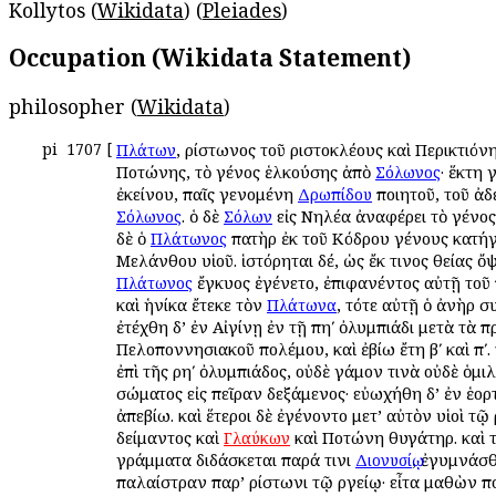
Kollytos (
Wikidata
) (
Pleiades
)
Occupation (Wikidata Statement)
philosopher (
Wikidata
)
pi
1707
[
, Ἀρίστωνος τοῦ Ἀριστοκλέους καὶ Περικτιόν
Πλάτων
Ποτώνης, τὸ γένος ἑλκούσης ἀπὸ
· ἕκτη 
Σόλωνος
ἐκείνου, παῖς γενομένη
ποιητοῦ, τοῦ ἀ
Δρωπίδου
. ὁ δὲ
εἰς Νηλέα ἀναφέρει τὸ γένος.
Σόλωνος
Σόλων
δὲ ὁ
πατὴρ ἐκ τοῦ Κόδρου γένους κατήγ
Πλάτωνος
Μελάνθου υἱοῦ. ἱστόρηται δέ, ὡς ἔκ τινος θείας 
ἔγκυος ἐγένετο, ἐπιφανέντος αὐτῇ τοῦ 
Πλάτωνος
καὶ ἡνίκα ἔτεκε τὸν
, τότε αὐτῇ ὁ ἀνὴρ σ
Πλάτωνα
ἐτέχθη δ’ ἐν Αἰγίνῃ ἐν τῇ πηʹ ὀλυμπιάδι μετὰ τὰ π
Πελοποννησιακοῦ πολέμου, καὶ ἐβίω ἔτη βʹ καὶ πʹ.
ἐπὶ τῆς ρηʹ ὀλυμπιάδος, οὐδὲ γάμον τινὰ οὐδὲ ὁμ
σώματος εἰς πεῖραν δεξάμενος· εὐωχήθη δ’ ἐν ἑο
ἀπεβίω. καὶ ἕτεροι δὲ ἐγένοντο μετ’ αὐτὸν υἱοὶ τῷ 
Ἀδείμαντος καὶ
καὶ Ποτώνη θυγάτηρ. καὶ 
Γλαύκων
γράμματα διδάσκεται παρά τινι
, ἐγυμνάσθ
Διονυσίῳ
παλαίστραν παρ’ Ἀρίστωνι τῷ Ἀργείῳ· εἶτα μαθὼν π