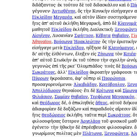
διδάξαντος· ἐκ τούτου δὲ τοῦ διδασκάλου καὶ ὁ
Πύ
γέγονεν·
, ὃς τὴν Κυνικὴν εἰσήγαγεν α
Ἀντισθένην
, καὶ αὐτὸν ἰδίαν συστησάμεν
Εὐκλείδην
Μεγαρέα
ἥτις ἀπ’ αὐτοῦ ἐκλήθη Μεγαρική, ἀπὸ δὲ
Κλεινομά
μαθητοῦ
ἐκλήθη Διαλεκτική·
Εὐκλείδου
Ξενοφῶντ
, Λυσανίαν
,
,
Αἰσχίνην
Σφήττιον
Κέβητα
Θηβαῖον
Γλ
,
· ὃς τὴν ἐριστικὴ
Ἀθηναῖον
Βρύσωνα
Ἡρακλεώτην
εἰσήγαγε μετὰ
, ηὔξησε δὲ
,
Εὐκλείδου
Κλεινόμαχος
δι’ αὐτῆς ἐλθόντων, ἔληξεν εἰς
τὸν
Ζήνωνα
Κιτιέα
ἀπ’ αὐτοῦ Στωϊκὴν ἐκ τοῦ τόπου τὴν σχολὴν ὠνό
γεγονὼς ἐπὶ τῆς ρκεʹ Ὀλυμπιάδος· τινὲς δὲ
Βρύσω
, ἀλλ’
ἀκροατὴν γράφουσι· το
Σωκράτους
Εὐκλείδου
ἠκροάσατο, ἀφ’ οὗπερ οἱ
Πύρρων
Πυρρώνειοι
προσαγορευόμενοι·
,
,
Ἀλκιβιάδην
Κριτόβουλον
Ξεν
Ἀθηναίους· ἔτι δὲ
καὶ
Ἀπολλόδωρον
Κρίτωνα
Σίμων
,
,
,
Φιλιάσιον
Σιμμίαν
Θηβαῖον
Τερψίωνα
Μεγαρικόν
καὶ
δέ, ὁ ἐπικληθεὶς
, αὐτοῦ διήκο
Θεόδωρος
ἄθεος
ἀδιαφορίαν δὲ δοξάζων καὶ παραδιδοὺς αἵρεσιν ἰδί
ἥτις
ἐκλήθη. ταῦτα περὶ
. ὅ
Θεοδώρειος
Σωκράτους
φιλοσοφήσας ὕστερον
τοῦ φυσικοῦ μαθ
Ἀρχελάου
ἐγένετο· τὴν ἠθικὴν δὲ ἐπρέσβευσε φιλοσοφίαν. ἔ
γνωρίμους πολίτας μὲν
,
,
Πλάτωνα
Ξενοφῶντα
Ἀλ