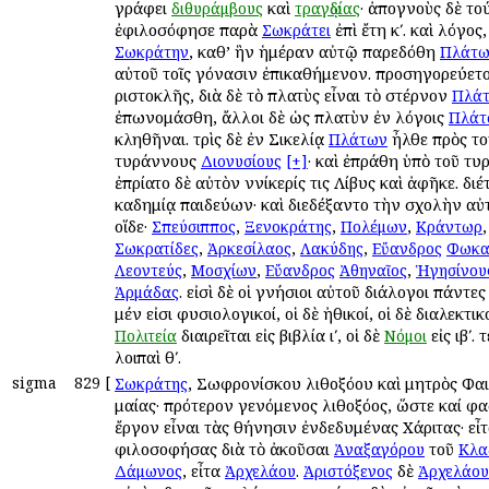
γράφει
καὶ
· ἀπογνοὺς δὲ τ
διθυράμβους
τραγῳδίας
ἐφιλοσόφησε παρὰ
ἐπὶ ἔτη κʹ. καὶ λόγος,
Σωκράτει
, καθ’ ἣν ἡμέραν αὐτῷ παρεδόθη
Σωκράτην
Πλάτω
αὐτοῦ τοῖς γόνασιν ἐπικαθήμενον. προσηγορεύετο
Ἀριστοκλῆς, διὰ δὲ τὸ πλατὺς εἶναι τὸ στέρνον
Πλά
ἐπωνομάσθη, ἄλλοι δὲ ὡς πλατὺν ἐν λόγοις
Πλάτ
κληθῆναι. τρὶς δὲ ἐν Σικελίᾳ
ἦλθε πρὸς το
Πλάτων
τυράννους
· καὶ ἐπράθη ὑπὸ τοῦ τυ
Διονυσίους
[+]
ἐπρίατο δὲ αὐτὸν Ἀννίκερίς τις Λίβυς καὶ ἀφῆκε. διέ
Ἀκαδημίᾳ παιδεύων· καὶ διεδέξαντο τὴν σχολὴν αὐ
οἵδε·
,
,
,
Σπεύσιππος
Ξενοκράτης
Πολέμων
Κράντωρ
,
,
,
Σωκρατίδες
Ἀρκεσίλαος
Λακύδης
Εὔανδρος
Φωκα
,
,
,
Λεοντεύς
Μοσχίων
Εὔανδρος
Ἀθηναῖος
Ἡγησίνου
. εἰσὶ δὲ οἱ γνήσιοι αὐτοῦ διάλογοι πάντες
Ἁρμάδας
μέν εἰσι φυσιολογικοί, οἱ δὲ ἠθικοί, οἱ δὲ διαλεκτικ
διαιρεῖται εἰς βιβλία ιʹ, οἱ δὲ
εἰς ιβʹ.
Πολιτεία
Νόμοι
λοιπαὶ θʹ.
sigma
829
[
, Σωφρονίσκου λιθοξόου καὶ μητρὸς Φα
Σωκράτης
μαίας· πρότερον γενόμενος λιθοξόος, ὥστε καί φα
ἔργον εἶναι τὰς Ἀθήνησιν ἐνδεδυμένας Χάριτας· εἶ
φιλοσοφήσας διὰ τὸ ἀκοῦσαι
τοῦ
Ἀναξαγόρου
Κλα
, εἶτα
.
δὲ
Δάμωνος
Ἀρχελάου
Ἀριστόξενος
Ἀρχελάου