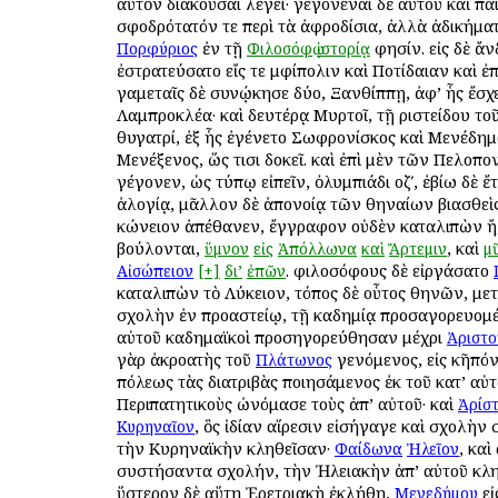
αὐτὸν διακοῦσαι λέγει· γεγονέναι δὲ αὐτοῦ καὶ παι
σφοδρότατόν τε περὶ τὰ ἀφροδίσια, ἀλλὰ ἀδικήματ
ἐν τῇ
φησίν. εἰς δὲ ἄ
Πορφύριος
Φιλοσόφῳ
ἱστορίᾳ
ἐστρατεύσατο εἴς τε Ἀμφίπολιν καὶ Ποτίδαιαν καὶ ἐπ
γαμεταῖς δὲ συνῴκησε δύο, Ξανθίππῃ, ἀφ’ ἧς ἔσχ
Λαμπροκλέα· καὶ δευτέρᾳ Μυρτοῖ, τῇ Ἀριστείδου τοῦ
θυγατρί, ἐξ ἧς ἐγένετο Σωφρονίσκος καὶ Μενέδημ
Μενέξενος, ὥς τισι δοκεῖ. καὶ ἐπὶ μὲν τῶν Πελοπ
γέγονεν, ὡς τύπῳ εἰπεῖν, ὀλυμπιάδι οζʹ, ἐβίω δὲ ἔτη
ἀλογίᾳ, μᾶλλον δὲ ἀπονοίᾳ τῶν Ἀθηναίων βιασθεὶς
κώνειον ἀπέθανεν, ἔγγραφον οὐδὲν καταλιπὼν ἤ,
βούλονται,
, καὶ
ὕμνον
εἰς
Ἀπόλλωνα
καὶ
Ἄρτεμιν
μ
. φιλοσόφους δὲ εἰργάσατο
Αἰσώπειον
[+]
δι’
ἐπῶν
καταλιπὼν τὸ Λύκειον, τόπος δὲ οὗτος Ἀθηνῶν, με
σχολὴν ἐν προαστείῳ, τῇ Ἀκαδημίᾳ προσαγορευομέν
αὐτοῦ Ἀκαδημαϊκοὶ προσηγορεύθησαν μέχρι
Ἀριστο
γὰρ ἀκροατὴς τοῦ
γενόμενος, εἰς κῆπόν
Πλάτωνος
πόλεως τὰς διατριβὰς ποιησάμενος ἐκ τοῦ κατ’ αὐ
Περιπατητικοὺς ὠνόμασε τοὺς ἀπ’ αὐτοῦ· καὶ
Ἀρίσ
, ὃς ἰδίαν αἵρεσιν εἰσήγαγε καὶ σχολὴν
Κυρηναῖον
τὴν Κυρηναϊκὴν κληθεῖσαν·
, καὶ
Φαίδωνα
Ἠλεῖον
συστήσαντα σχολήν, τὴν Ἠλειακὴν ἀπ’ αὐτοῦ κλη
ὕστερον δὲ αὕτη Ἐρετριακὴ ἐκλήθη,
εἰ
Μενεδήμου