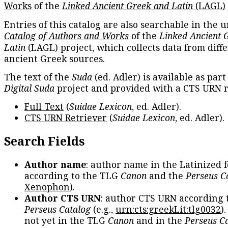
Works
of the
Linked Ancient Greek and Latin
(LAGL)
Entries of this catalog are also searchable in the u
Catalog of Authors and Works
of the
Linked Ancient 
Latin
(LAGL) project, which collects data from diff
ancient Greek sources.
The text of the
Suda
(ed. Adler) is available as part
Digital Suda
project and provided with a CTS URN r
Full Text
(
Suidae Lexicon
, ed. Adler).
CTS URN Retriever
(
Suidae Lexicon
, ed. Adler).
Search Fields
Author name
: author name in the Latinized 
according to the TLG
Canon
and the
Perseus C
Xenophon
).
Author CTS URN
: author CTS URN according 
Perseus Catalog
(e.g.,
urn:cts:greekLit:tlg0032
)
not yet in the TLG
Canon
and in the
Perseus C