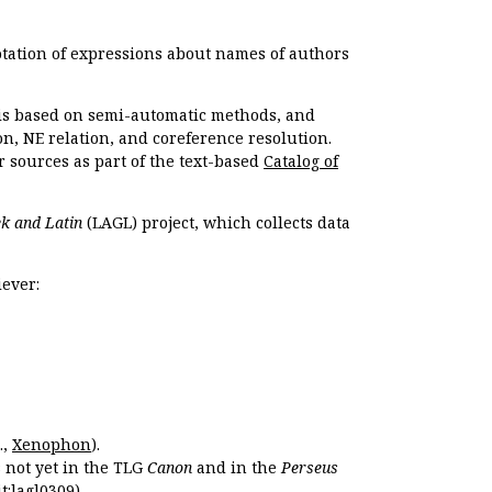
otation of expressions about names of authors
, is based on semi-automatic methods, and
n, NE relation, and coreference resolution.
r sources as part of the text-based
Catalog of
k and Latin
(LAGL) project, which collects data
ever:
.,
Xenophon
).
s not yet in the TLG
Canon
and in the
Perseus
t:lagl0309
).