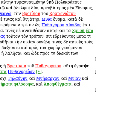
ρὼν αὐτὴν τυραννουμένην ὑπὸ Πολυκράτους
τῷ καὶ ἀδελφοὶ δύο, πρεσβύτερος μὲν Εὔνομος,
Θεανώ
, τὴν
Βροτίνου
τοῦ
Κροτωνιάτου
έ τινας καὶ θυγάτηρ,
Μυῖα
ὄνομα, κατὰ δὲ
 φερόμενον τρίτον ὡς
Πυθαγόρου
Λύσιδός
ἐστι
. τινὲς δὲ ἀνατιθέασιν αὐτῷ καὶ τὰ
Χρυσᾶ
ἔπη
ρας
τοῦτον τὸν τρόπον· συνεδρεύοντος μετὰ τῶν
ῆναι τὴν οἰκίαν συνέβη. τινὲς δὲ αὐτοὺς τοὺς
διεξιόντα καὶ πρός τινι χωρίῳ γενόμενον
ν ἢ λαλῆσαι· καὶ ὧδε πρὸς τῶν διωκόντων
]
ος ἢ
Βρωτίνου
τοῦ
Πυθαγορείου
. αὕτη ἔγραψε
ατα
Πυθαγορείων
[+]
.
]
ἔσχε
Τηλαύγην
καὶ
Μνήσαρχον
καὶ
Μυῖαν
καὶ
ήματα
φιλόσοφα
, καὶ
Ἀποφθέγματα
, καὶ
]