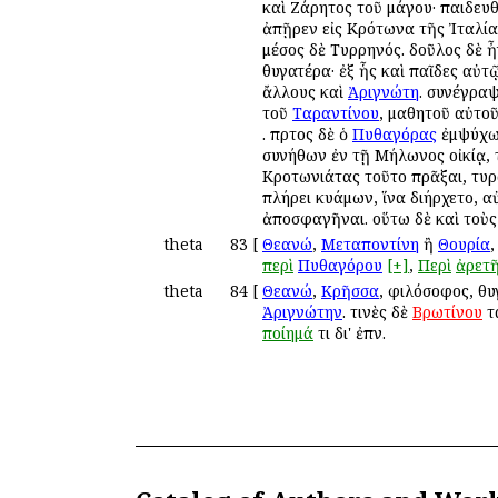
καὶ Ζάρητος τοῦ μάγου· παιδευ
ἀπῇρεν εἰς Κρότωνα τῆς Ἰταλία
μέσος δὲ Τυρρηνός. δοῦλος δὲ 
θυγατέρα· ἐξ ἧς καὶ παῖδες αὐτ
ἄλλους καὶ
Ἀριγνώτη
. συνέγρα
τοῦ
Ταραντίνου
, μαθητοῦ αὐτο
. πρῶτος δὲ ὁ
Πυθαγόρας
ἐμψύχων
συνήθων ἐν τῇ Μήλωνος οἰκίᾳ, 
Κροτωνιάτας τοῦτο πρᾶξαι, τυρ
πλήρει κυάμων, ἵνα διήρχετο, α
ἀποσφαγῆναι. οὕτω δὲ καὶ τοὺς 
theta
83
[
Θεανώ
,
Μεταποντίνη
ἢ
Θουρία
περὶ
Πυθαγόρου
[+]
,
Περὶ
ἀρετ
theta
84
[
Θεανώ
,
Κρῆσσα
, φιλόσοφος, θ
Ἀριγνώτην
. τινὲς δὲ
Βρωτίνου
τ
ποίημά
τι δι' ἐπῶν.