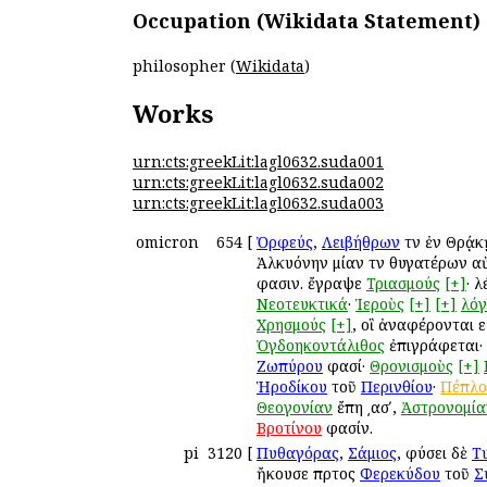
Occupation (Wikidata Statement)
philosopher (
Wikidata
)
Works
urn:cts:greekLit:lagl0632.suda001
urn:cts:greekLit:lagl0632.suda002
urn:cts:greekLit:lagl0632.suda003
omicron
654
[
Ὀρφεύς
,
Λειβήθρων
τῶν ἐν Θρᾴκ
Ἀλκυόνην μίαν τῶν θυγατέρων αὐτο
φασιν. ἔγραψε
Τριασμούς
[+]
· 
Νεοτευκτικά
·
Ἱεροὺς
[+]
[+]
λόγ
Χρησμούς
[+]
, οἳ ἀναφέρονται 
Ὀγδοηκοντάλιθος
ἐπιγράφεται·
Ζωπύρου
φασί·
Θρονισμοὺς
[+]
Ἡροδίκου
τοῦ
Περινθίου
·
Πέπλο
Θεογονίαν
ἔπη ͵ασʹ,
Ἀστρονομία
Βροτίνου
φασίν.
pi
3120
[
Πυθαγόρας
,
Σάμιος
, φύσει δὲ
Τ
ἤκουσε πρῶτος
Φερεκύδου
τοῦ
Σ