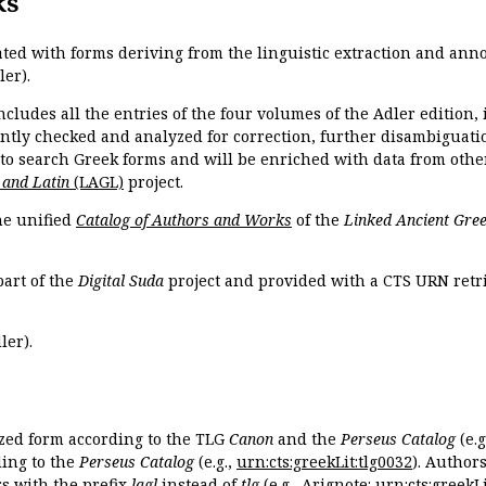
ks
ated with forms deriving from the linguistic extraction and ann
ler).
ncludes all the entries of the four volumes of the Adler edition
ently checked and analyzed for correction, further disambiguatio
 to search Greek forms and will be enriched with data from othe
 and Latin
(LAGL)
project.
the unified
Catalog of Authors and Works
of the
Linked Ancient Gree
part of the
Digital Suda
project and provided with a CTS URN retri
ler).
ized form according to the TLG
Canon
and the
Perseus Catalog
(e.g
ing to the
Perseus Catalog
(e.g.,
urn:cts:greekLit:tlg0032
). Author
 with the prefix
lagl
instead of
tlg
(e.g., Arignote:
urn:cts:greekLi