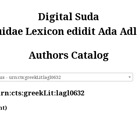
Digital Suda
uidae Lexicon edidit Ada Adl
Authors Catalog
s - urn:cts:greekLit:lagl0632
urn:cts:greekLit:lagl0632
nt)