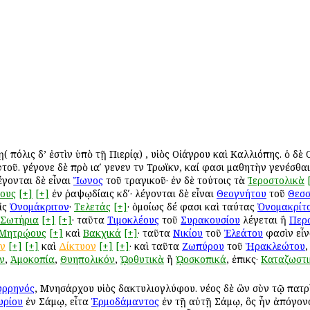
ῃ( πόλις δ’ ἐστὶν ὑπὸ τῇ Πιερίᾳ) , υἱὸς Οἰάγρου καὶ Καλλιόπης. ὁ δ
ῦ. γέγονε δὲ πρὸ ιαʹ γενεῶν τῶν Τρωϊκῶν, καί φασι μαθητὴν γενέσθαι α
λέγονται δὲ εἶναι
Ἴωνος
τοῦ τραγικοῦ· ἐν δὲ τούτοις τὰ
Ἱεροστολικὰ
ους
[+]
[+]
ἐν ῥαψῳδίαις κδʹ· λέγονται δὲ εἶναι
Θεογνήτου
τοῦ
Θεσ
εἰς
Ὀνομάκριτον
·
Τελετάς
[+]
· ὁμοίως δέ φασι καὶ ταύτας
Ὀνομακρίτ
Σωτήρια
[+]
[+]
· ταῦτα
Τιμοκλέους
τοῦ
Συρακουσίου
λέγεται ἢ
Περ
Μητρῴους
[+]
καὶ
Βακχικά
[+]
· ταῦτα
Νικίου
τοῦ
Ἐλεάτου
φασὶν εἶν
ν
[+]
[+]
καὶ
Δίκτυον
[+]
[+]
· καὶ ταῦτα
Ζωπύρου
τοῦ
Ἡρακλεώτου
,
ν
,
Ἀμοκοπία
,
Θυηπολικόν
,
ᾨοθυτικὰ
ἢ
ᾨοσκοπικά
, ἐπικῶς·
Καταζωστι
υρρηνός
, Μνησάρχου υἱὸς δακτυλιογλύφου. νέος δὲ ὢν σὺν τῷ πατρὶ
υρίου
ἐν Σάμῳ, εἶτα
Ἑρμοδάμαντος
ἐν τῇ αὐτῇ Σάμῳ, ὃς ἦν ἀπόγο