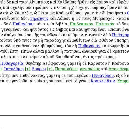
θεὶς δὲ καὶ παρ’ Αἰγυπτίοις καὶ Χαλδαίοις ἦλθεν εἰς Σάμον καὶ εὑ
ς καὶ σχολὴν συστησάμενος πλεῖον ἢ χʹ ἔσχε γνωρίμους. ἦσαν δὲ αὐ
ἦν αὐτῷ Ζάμολξις, ᾧ Γέται ὡς Κρόνῳ θύουσι. γαμετὴν δ’ ἐποιήσατο
ῷ ἐγένοντο δύο,
Τηλαύγης
καὶ Δάμων ἢ ὥς τινες Μνήσαρχος. κατὰ δ
ψε δὲ ὁ
Πυθαγόρας
μόνα τρία βιβλία,
Παιδευτικόν
,
Πολιτικόν
· τὸ δὲ
ῦ γενομένου καὶ φυγόντος εἰς Θήβας καὶ καθηγησαμένου Ἐπαμινώνδα
 ἀπέχεσθαι τροφῆς παρέδωκε καὶ κυάμων. ἐτελεύτα δὲ ὁ
Πυθαγό
τούτου ὑπό τινος τῶν μὴ παραδοχῆς ἀξιωθέντων διὰ φθόνον ὑποπρησθ
αννίδος ἐπίθεσιν εὐλαβουμένους, τὸν δὴ
Πυθαγόραν
καταληφθῆναι 
ὐτόθι ἔστη, εἰπὼν ἁλῶναι μᾶλλον ἢ πατῆσαι, ἀναιρεθῆναι δὲ κρεῖττο
πλείστους τῶν ἑταίρων αὐτοῦ διαφθαρῆναι, ὄντας πρὸς τοὺς μʹ.
,
Πυθαγορεία
, θυγάτηρ Λεώφρονος, γαμετὴ δὲ Καρύστου ἢ Κρότων
ῆς
Ἱπποδάμῳ
[+]
Θουρίῳ
[+]
,
Παραινέσεις
γυναικείας
καὶ
Ἀποφθέγμ
υγάτηρ μὲν Πυθώνακτος, γαμετὴ δὲ τοῦ μεγάλου
Πυθαγόρου
, ἐξ οὗ 
αύτην γενέσθαι γυναῖκα γράφουσι καὶ τὸ γένος
Κροτωνιᾶτιν
.
Ὑπομν