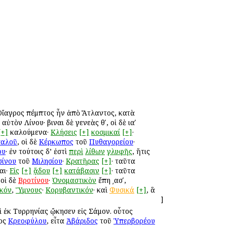
ὲ Οἴαγρος πέμπτος ἦν ἀπὸ Ἄτλαντος, κατὰ
ὐτὸν Λίνου· βιῶναι δὲ γενεὰς θʹ, οἱ δὲ ιαʹ
[+]
καλούμενα·
Κλήσεις
[+]
κοσμικαί
[+]
·
σαλοῦ
, οἱ δὲ
Κέρκωπος
τοῦ
Πυθαγορείου
·
ου
· ἐν τούτοις δ’ ἐστὶ
περὶ
λίθων
γλυφῆς
, ἥτις
σίνου
τοῦ
Μιλησίου
·
Κρατῆρας
[+]
· ταῦτα
αι·
Εἰς
[+]
ᾅδου
[+]
κατάβασιν
[+]
· ταῦτα
 οἱ δὲ
Βροτίνου
·
Ὀνομαστικὸν
ἔπη ͵ασʹ,
κόν
,
Ὕμνους
·
Κορυβαντικόν
· καὶ
Φυσικά
[+]
, ἃ
]
 ἐκ Τυρρηνίας ᾤκησεν εἰς Σάμον. οὗτος
νος
Κρεοφύλου
, εἶτα
Ἀβάριδος
τοῦ
Ὑπερβορέου