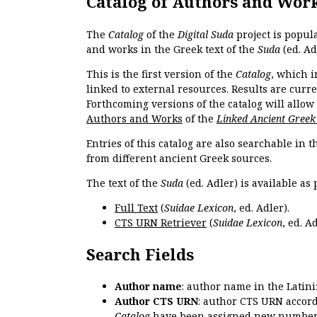
Catalog of Authors and Wor
The
Catalog
of the
Digital Suda
project is popul
and works in the Greek text of the
Suda
(ed. Ad
This is the first version of the
Catalog
, which i
linked to external resources. Results are curr
Forthcoming versions of the catalog will allow
Authors and Works
of the
Linked Ancient Greek
Entries of this catalog are also searchable in 
from different ancient Greek sources.
The text of the
Suda
(ed. Adler) is available as 
Full Text
(
Suidae Lexicon
, ed. Adler).
CTS URN Retriever
(
Suidae Lexicon
, ed. Ad
Search Fields
Author name
: author name in the Latin
Author CTS URN
: author CTS URN accord
Catalog
have been assigned new numbers