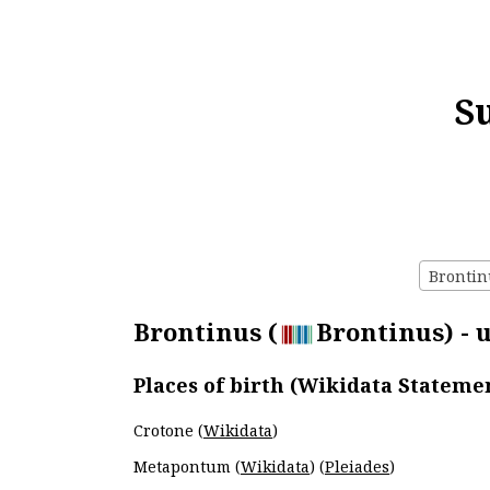
S
Brontinu
Brontinus (
Brontinus) - 
Places of birth (Wikidata Stateme
Crotone (
Wikidata
)
Metapontum (
Wikidata
) (
Pleiades
)