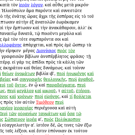
, κατὰ τὸν
ἱερὸν
λόγον
. καὶ αὖθις μετὰ μικρόν·
τὰ Ἡλιούπολιν ἅμα παρόντε καὶ συνεστῶτε
 τῆς ἐνάτης ὥρας ἄχρι τῆς ἑσπέρας εἰς τὸ τοῦ
 ἔμπτωσιν αὐτὴν ἐξ ἀνατολῶν ἑωράκαμεν
αὶ τὴν ἔμπτωσιν καὶ τὴν ἀνακάθαρσιν, ἀλλ’ ἐκ
παναιτίῳ δυνατά, τῷ ποιοῦντι μεγάλα καὶ
ὸς ἐμὲ τὸν τότε συμπαρόντα σοι καὶ
ολλοφάνης
ἀπάρχεται, καὶ πρὸς ἐμὲ ὥσπερ τὰ
ὴν εἴρηκεν ὁ μέγας
Διονύσιος
πρὸς
τὸν
οῦ γραφεισῶν βίβλων ἀνυπέρβλητος φράσις· τῇ
τέρᾳ. εἰ γάρ τις ἀπίδοι πρὸς τὰ κάλλη τῶν
 ἀκηράτου καὶ θείας δυνάμεως. καὶ τοίνυν
ὶ
θείων
ὀνομάτων
βιβλία ιβʹ,
περὶ
ἡνωμένης
καὶ
βείας
καὶ
συγγραφῆς
θεολογικῆς
,
περὶ
ἀγαθοῦ
,
ερὶ
τοῦ
ὄντος
, ἐν ᾧ καὶ
παραδείγματα
,
περὶ
ως
,
περὶ
μεγάλου
καὶ
μικροῦ
, τ
αὐτοῦ
,
ἑτέρου
,
ῶνος
καὶ
χρόνων
·
περὶ
εἰρήνης
, καὶ
τί
βούλεται
ος πρὸς τὸν αὐτὸν
Τιμόθεον
περὶ
ρανίου
ἱεραρχίας
περιέχουσα καὶ αὐτὴ
Περὶ
τῶν
οὐρανίων
ταγμάτων
καὶ
ὅσα
τῷ
ὸς
Σώπατρον
ἱερέα
αʹ,
πρὸς
Πολύκαρπον
 εὐαγγελιστὴν αʹ. ἰστέον δέ, ὥς τινες τῶν ἔξω
ς ταῖς λέξεσι. καὶ ἔστιν ὑπόνοιαν ἐκ τούτου