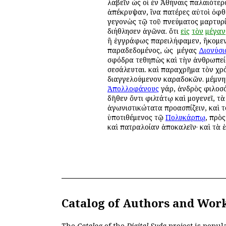
λαβεῖν ὡς οἱ ἐν Ἀθήναις παλαιότε
ἀπέκρυψαν, ἵνα πατέρες αὐτοὶ ὀφθ
γεγονὼς τῷ τοῦ πνεύματος μαρτυρίῳ
διήθλησεν ἀγῶνα. ὅτι
εἰς
τὸν
μέγαν
ἢ ἐγγράφως παρειλήφαμεν, ἥκομεν 
παραδεδομένος, ὡς ὁ μέγας
Διονύσι
σφόδρα τεθηπὼς καὶ τὴν ἀνθρωπεία
σεσάλευται. καὶ παραχρῆμα τὸν χρό
διαγγελούμενον καραδοκῶν. μέμνητ
Ἀπολλοφάνους
γάρ, ἀνδρὸς φιλοσό
δῆθεν ὄντι φιλτάτῳ καὶ ὁμογενεῖ, 
ἀγωνιστικώτατα προασπίζειν, καὶ 
ὑποτιθέμενος τῷ
Πολυκάρπῳ
, πρὸς
καὶ πατραλοίαν ἀποκαλεῖν· καὶ τὰ ἑ
Catalog of Authors and Wor
The
Catalog
of the
Digital Suda
project is popul