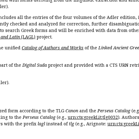
ler).
ncludes all the entries of the four volumes of the Adler edition
ently checked and analyzed for correction, further disambiguatio
 to search Greek forms and will be enriched with data from othe
 and Latin
(LAGL)
project.
the unified
Catalog of Authors and Works
of the
Linked Ancient Gree
part of the
Digital Suda
project and provided with a CTS URN retri
ler).
ized form according to the TLG
Canon
and the
Perseus Catalog
(e.g
ing to the
Perseus Catalog
(e.g.,
urn:cts:greekLit:tlg0032
). Author
 with the prefix
lagl
instead of
tlg
(e.g., Arignote:
urn:cts:greekLi