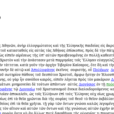
)
ς Ἀθηνῶν, ἀνὴρ ἐλλογιμώτατος καὶ τῆς Ἑλληνικῆς παιδείας εἰς ἄκ
αὐτοῦ κατασταθεὶς εἰς αὐτὰς τὰς Ἀθήνας ἐπίσκοπος. πρὸς δὲ τὴν π
ὡς εἰπεῖν αἱρέσεως τῆς ὑπ’ αὐτῶν πρεσβευομένης ἐν πολλῇ καθεστή
Χριστὸν καὶ τὴν ἀνάστασιν μετὰ παρρησίας τοῖς Ἕλλησιν εὐαγγελι
ῖν τάττεται. κατὰ γοῦν τὴν ἀρχὴν Τιβερίου Καίσαρος, ὅτε δὴ καὶ τὴ
 συνῆν δὲ αὐτῷ καὶ
Ἀπολλοφάνης
ἐκεῖνος ὁ σοφιστής, οὗ
Πολέμων
ὁ
Λ
τοῦ σωτηρίου πάθους τοῦ δεσπότου Χριστοῦ, ἄμφω ἤστην ἐν Ἡλιουπό
ης, οὐ γὰρ ἦν συνόδου καιρός, εἰπεῖν λέγεται πρὸς τὸν μακάριον
Δ
γμάτων. μνημονεύει δὲ τούτων ἁπάντων ὁ αὐτὸς
Διονύσιος
ἐν τῇ
πρὸ
οφάνης
τῷ
Διονυσίῳ
τοῦ Χριστιανισμοῦ ἕνεκα διαλοιδορούμενος· καί
οίαν ἀποκαλεῖν, ὡς τοῖς Ἑλλήνων ἐπὶ τοὺς Ἕλληνας οὐχ ὁσίως χρω
ὁσίως ἐπὶ τὰ θεῖα χρῶνται διὰ τῆς σοφίας τοῦ θεοῦ τὸ θεῖον ἐκβάλλε
 θείοις ἐπὶ τὰ θεῖα χρῆται. τῇ γὰρ τῶν ὄντων γνώσει καλῶς λεγομέ
 τὸν αἴτιον καὶ αὐτῶν τῶν ὄντων καὶ τῆς γνώσεως αὐτῶν ἐχρῆν ἀν
ν
σοφὸν ὄντα μὴ ἂν ἄλλως ποτὲ δυνηθῆναι τῆς οὐρανίας τι παρατρα