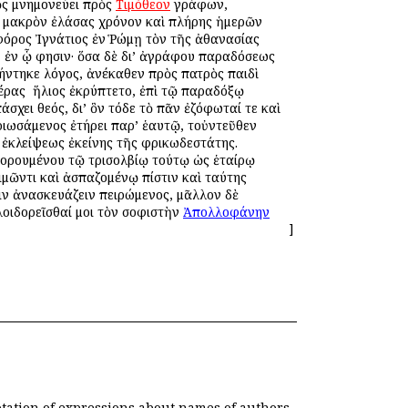
ὸς μνημονεύει πρὸς
Τιμόθεον
γράφων,
 μακρὸν ἐλάσας χρόνον καὶ πλήρης ἡμερῶν
οφόρος Ἰγνάτιος ἐν Ῥώμῃ τὸν τῆς ἀθανασίας
, ἐν ᾧ φησιν· ὅσα δὲ δι’ ἀγράφου παραδόσεως
ήντηκε λόγος, ἀνέκαθεν πρὸς πατρὸς παιδὶ
ρας ὁ ἥλιος ἐκρύπτετο, ἐπὶ τῷ παραδόξῳ
χει θεός, δι’ ὃν τόδε τὸ πᾶν ἐζόφωταί τε καὶ
ριωσάμενος ἐτήρει παρ’ ἑαυτῷ, τοὐντεῦθεν
ἐκλείψεως ἐκείνης τῆς φρικωδεστάτης.
δορουμένου τῷ τρισολβίῳ τούτῳ ὡς ἑταίρῳ
ιμῶντι καὶ ἀσπαζομένῳ πίστιν καὶ ταύτης
ιν ἀνασκευάζειν πειρώμενος, μᾶλλον δὲ
 λοιδορεῖσθαί μοι τὸν σοφιστὴν
Ἀπολλοφάνην
]
otation of expressions about names of authors