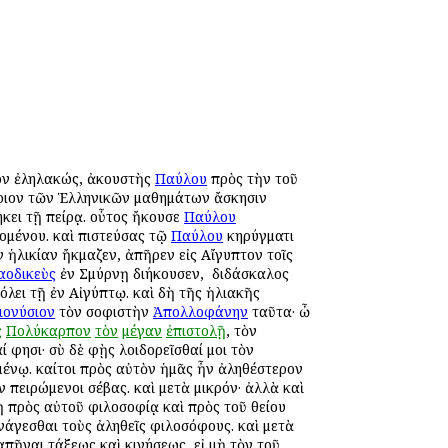
ρον ἐληλακώς, ἀκουστὴς
Παύλου
πρὸς τὴν τοῦ
άτριον τῶν Ἑλληνικῶν μαθημάτων ἄσκησιν
κει τῇ πείρᾳ. οὗτος ἤκουσε
Παύλου
ζομένου. καὶ πιστεύσας τῷ
Παύλου
κηρύγματι
ν ἡλικίαν ἤκμαζεν, ἀπῆρεν εἰς Αἴγυπτον τοῖς
αοδικεὺς
ἐν Σμύρνῃ διήκουσεν, ὁ διδάσκαλος
λει τῇ ἐν Αἰγύπτῳ. καὶ δὴ τῆς ἡλιακῆς
ιονύσιον
τὸν σοφιστὴν
Ἀπολλοφάνην
ταῦτα· ὦ
ς
Πολύκαρπον
τὸν
μέγαν
ἐπιστολῇ
, τὸν
 φησι· σὺ δὲ φῂς λοιδορεῖσθαί μοι τὸν
μένῳ. καίτοι πρὸς αὐτὸν ἡμᾶς ἦν ἀληθέστερον
ιν πειρώμενοι σέβας. καὶ μετὰ μικρόν· ἀλλὰ καὶ
νῃ πρὸς αὐτοῦ φιλοσοφίᾳ καὶ πρὸς τοῦ θείου
άγεσθαι τοὺς ἀληθεῖς φιλοσόφους. καὶ μετὰ
πῆναι τάξεως καὶ κινήσεως, εἰ μὴ τὸν τοῦ