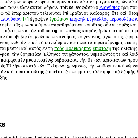
ροι τῶν φιλοσόφων σφετερισάμενοι τὰς αὐτοῦ πραγματείας, ὧν αὐτ
ῶσι τῶν θείων αὐτοῦ λόγων. ὁ τοίνυν θεοφάντωρ
Διονύσιος
ἤδη που
 τῷ ὑπὲρ Χριστοῦ τελειοῦται ἐπὶ Τραϊανοῦ Καίσαρος, ὅτε καὶ ὁ θε
Διονύσιον
[+]
ἔγραψεν
ἐγκώμιον
Μιχαὴλ
Σύγκελλος
Ἱεροσολύμων
ὑμῖν τοῖς φιλακροάμοσι παραθησόμενοι. τοιοῦτος οὖν εἰς ἡμᾶς κατ
ος
οὗτος κατὰ τὸν τοῦ σωτηρίου πάθους καιρόν, ἡνίκα μεσούσης ἡμέ
ν ὑπερβεβηκὼς γνῶσιν, κατανοήσας τὸ γεγονός, ἄγνωστος, ἔφη, πάσ
νον, καθ’ ὃν τουτὶ τὸ παγκόσμιον ἐτετέλεστο τερατούργημα, τεκμη
αι μέντοι καὶ αὐτὸς ἐν τῇ
πρὸς
Πολύκαρπον
ἐπιστολῇ
τῆς ἡλιακῆς 
φου, τὴν θρησκείαν Ἕλληνος τυγχάνοντος, νεμεσῶντός τε καὶ λοι
τὰ πατρῷα μὲν μυσαττομένῳ σεβάσματα, τὴν δὲ τῶν Χριστιανῶν προτ
τοῖς Ἑλλήνων κατὰ τῶν Ἑλλήνων χρωμένῳ, τὴν λοιδορίαν καὶ νέμεσ
 ὃν καὶ ὁ συστρατιώτης ἐποιεῖτο τὰ σκώμματα, τάδε φησί· σὺ δὲ φῂς
ξῆς.
ks
ated with forms deriving from the linguistic extraction and ann