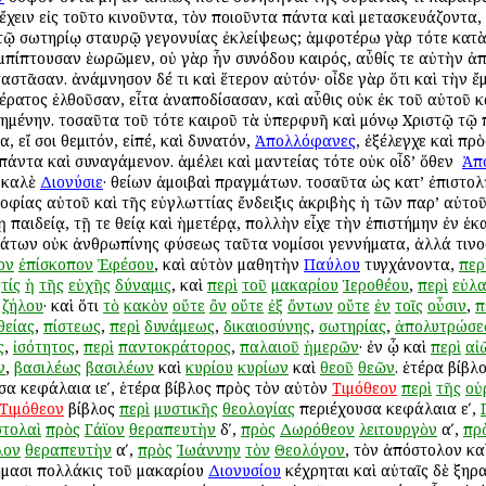
 ἔχειν εἰς τοῦτο κινοῦντα, τὸν ποιοῦντα πάντα καὶ μετασκευάζοντα
 ἐν τῷ σωτηρίῳ σταυρῷ γεγονυίας ἐκλείψεως; ἀμφοτέρω γὰρ τότε κα
πίπτουσαν ἑωρῶμεν, οὐ γὰρ ἦν συνόδου καιρός, αὖθίς τε αὐτὴν ἀπὸ
αστᾶσαν. ἀνάμνησον δέ τι καὶ ἕτερον αὐτόν· οἶδε γὰρ ὅτι καὶ τὴν
έρατος ἐλθοῦσαν, εἶτα ἀναποδίσασαν, καὶ αὖθις οὐκ ἐκ τοῦ αὐτοῦ κ
ημένην. τοσαῦτα τοῦ τότε καιροῦ τὰ ὑπερφυῆ καὶ μόνῳ Χριστῷ τῷ 
, εἴ σοι θεμιτόν, εἰπέ, καὶ δυνατόν,
Ἀπολλόφανες
, ἐξέλεγχε καὶ πρ
ντα καὶ συναγάμενον. ἀμέλει καὶ μαντείας τότε οὐκ οἶδ’ ὅθεν ὁ
Ἀπ
 καλὲ
Διονύσιε
· θείων ἀμοιβαὶ πραγμάτων. τοσαῦτα ὡς κατ’ ἐπιστολ
 σοφίας αὐτοῦ καὶ τῆς εὐγλωττίας ἔνδειξις ἀκριβὴς ἡ τῶν παρ’ αὐτ
παιδείᾳ, τῇ τε θείᾳ καὶ ἡμετέρᾳ, πολλὴν εἶχε τὴν ἐπιστήμην ἐν ἑκα
άτων οὐκ ἀνθρωπίνης φύσεως ταῦτα νομίσοι γεννήματα, ἀλλά τινος
ον
ἐπίσκοπον
Ἐφέσου
, καὶ αὐτὸν μαθητὴν
Παύλου
τυγχάνοντα,
περ
,
τίς
ἡ
τῆς
εὐχῆς
δύναμις
, καὶ
περὶ
τοῦ
μακαρίου
Ἱεροθέου
,
περὶ
εὐλα
,
ζήλου
· καὶ ὅτι
τὸ
κακὸν
οὔτε
ὂν
οὔτε
ἐξ
ὄντων
οὔτε
ἐν
τοῖς
οὖσιν
,
π
θείας
,
πίστεως
,
περὶ
δυνάμεως
,
δικαιοσύνης
,
σωτηρίας
,
ἀπολυτρώσε
ς
,
ἰσότητος
,
περὶ
παντοκράτορος
,
παλαιοῦ
ἡμερῶν
· ἐν ᾧ καὶ
περὶ
αἰ
ν
,
βασιλέως
βασιλέων
καὶ
κυρίου
κυρίων
καὶ
θεοῦ
θεῶν
. ἑτέρα βίβλ
α κεφάλαια ιεʹ, ἑτέρα βίβλος πρὸς τὸν αὐτὸν
Τιμόθεον
περὶ
τῆς
οὐ
Τιμόθεον
βίβλος
περὶ
μυστικῆς
θεολογίας
περιέχουσα κεφάλαια εʹ,
στολαὶ
πρὸς
Γάϊον
θεραπευτὴν
δʹ,
πρὸς
Δωρόθεον
λειτουργὸν
αʹ,
πρ
λον
θεραπευτὴν
αʹ,
πρὸς
Ἰωάννην
τὸν
Θεολόγον
, τὸν ἀπόστολον καὶ
μασι πολλάκις τοῦ μακαρίου
Διονυσίου
κέχρηται καὶ αὐταῖς δὲ ξηραῖ