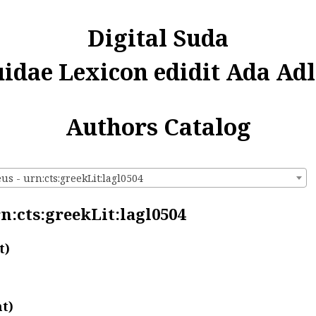
Digital Suda
uidae Lexicon edidit Ada Adl
Authors Catalog
s - urn:cts:greekLit:lagl0504
n:cts:greekLit:lagl0504
t)
t)