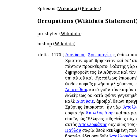
Ephesus (
Wikidata
) (
Pleiades
)
Occupations (Wikidata Statement
presbyter (
Wikidata
)
bishop (
Wikidata
)
delta
1170
[
Διονύσιος
ὁ
Ἀρεωπαγίτης
, ἐπίσκοπο
Χριστιανισμοῦ θρησκείαν καὶ ὑπ’ 
πάντων προὐκέκριτο· ἑκάστης γὰρ 
δημηγοροῦντος ἐν Ἀθήναις καὶ τὸν 
ὑπ’ αὐτοῦ καὶ τῆς πόλεως ἐπισκοπε
ἐκεῖσε σοφοῖς ὁμιλῆσαι γλιχόμενος.
Ἀριστείδου
. κατὰ γοῦν τὸν καιρὸν 
ἐκλείψεως οὐ κατὰ φύσιν γεγενημέν
καλὲ
Διονύσιε
, ἀμοιβαὶ θείων πρα
Σμύρνης ἐπίσκοπον· ἦν γὰρ ὁ
Ἀπολλ
σοφιστὴν
Ἀπολλοφάνην
καὶ πατραλ
εἰπεῖν, ὡς Ἕλληνες τοῖς θείοις οὐχ 
αὐτὸς
Ἀπολλοφάνης
οὐχ ὁσίως τοῖς
Παύλου
σοφίᾳ θεοῦ κεκλημένῃ πρὸς
βραχέα· ἔδει συνιδεῖν
Ἀπολλοφάνη