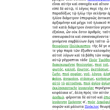
εἶναι αὐτὴν καὶ συνοχέα καὶ αἴτιον
εἰπὲ δὲ αὐτῷ, τί λέγεις περὶ τῆς
παραδόξως τῷ ἡλίῳ τὴν σελήνην ἐμ
ἡλίου διάμετρον ὑπερφυῶς ἀντικατ
ἀρξαμένην καὶ μέχρι τοῦ ἡλιακοῦ π
τοῦ κατὰ διάμετρον ἐναντίου γεγεν
ἐξαίσια, ὧν οὐκ ἔστιν ἀριθμός. ταῦτα
συνεωρακότα καὶ συνανακρίναντα πά
γινόμενα συμβάλλων ἔφη ταῦτα· ὦ
θεοφόρον
Πολύκαρπον
. τῆς δέ γε
τε γὰρ παρὰ τῶν ἔξωθεν καλουμένῃ 
αὐτοῦ λόγων καὶ τὰ βάθη τῶν νοημ
αὐτῷ γέγραπται τάδε·
Πρὸς
Τιμόθε
διακεκριμένης
θεολογίας
,
περὶ
τοῦ
φωτός
,
καλοῦ
,
ἔρωτος
,
ἐκστάσεως
ζωῆς
,
περὶ
σοφίας
,
νοῦ
,
λόγου
,
ἀλη
ὁμοίου
,
ἀνομοίου
,
στάσεως
,
κινήσεω
αὐτὸ
τὸ
αὐτοεῖναι
,
περὶ
ἁγίου
ἁγίω
ἐκκλησιαστικῆς
ἱεραρχίας
περιέχουσ
κεφάλαια ιεʹ, ἄλλη πρὸς τὸν αὐτὸν
ἀριθμῷ
. φέρονται δὲ αὐτοῦ καὶ
ἐπι
ἱεράρχην
Σμύρνης
αʹ,
πρὸς
Δημόφι
σοφῶν καὶ μάλιστα
Πρόκλος
θεωρή