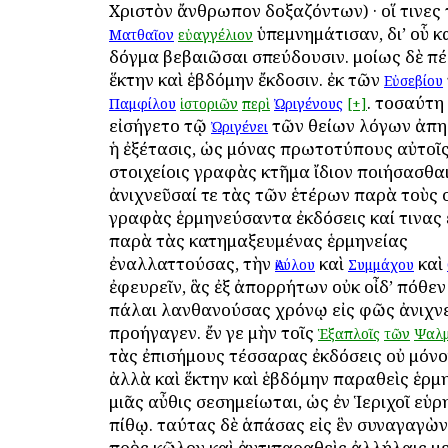
Χριστὸν ἄνθρωπον δοξαζόντων) · οἵ τινες 
ὑπεμνημάτισαν, δι’ οὗ κα
Ματθαῖον
εὐαγγέλιον
δόγμα βεβαιῶσαι σπεύδουσιν. ὁμοίως δὲ π
ἕκτην καὶ ἑβδόμην ἔκδοσιν. ἐκ τῶν
Εὐσεβίου
. τοσαύτη
Παμφίλου
ἱστοριῶν
περὶ
Ὠριγένους
[+]
εἰσήγετο τῷ
τῶν θείων λόγων ἀπη
Ὠριγένει
ἡ ἐξέτασις, ὡς μόνας πρωτοτύπους αὐτοῖ
στοιχείοις γραφὰς κτῆμα ἴδιον ποιήσασθα
ἀνιχνεῦσαί τε τὰς τῶν ἑτέρων παρὰ τοὺς ο
γραφὰς ἑρμηνεύσαντα ἐκδόσεις καί τινας
παρὰ τὰς κατημαξευμένας ἑρμηνείας
ἐναλλαττούσας, τὴν
καὶ
καὶ
Ἀκύλου
Συμμάχου
ἐφευρεῖν, ἃς ἐξ ἀπορρήτων οὐκ οἶδ’ ὁπόθε
πάλαι λανθανούσας χρόνῳ εἰς φῶς ἀνιχν
προήγαγεν. ἔν γε μὴν τοῖς
Ἑξαπλοῖς
τῶν
Ψαλ
τὰς ἐπισήμους τέσσαρας ἐκδόσεις οὐ μόνο
ἀλλὰ καὶ ἕκτην καὶ ἑβδόμην παραθεὶς ἑρμη
μιᾶς αὖθις σεσημείωται, ὡς ἐν Ἱεριχοῖ εὑρ
πίθῳ. ταύτας δὲ ἁπάσας εἰς ἓν συναγαγὼν
πρὸς κῶλον καὶ ἀντιπαραθεὶς ἀλλήλαις με