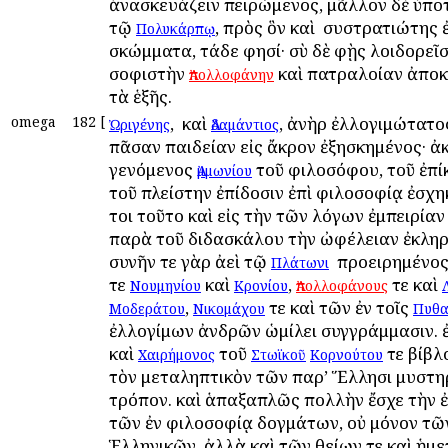
ἀνασκευάζειν πειρώμενος, μᾶλλον δὲ ὑπο
τῷ
, πρὸς ὃν καὶ ὁ συστρατιώτης 
Πολυκάρπῳ
σκώμματα, τάδε φησί· σὺ δὲ φῂς λοιδορεῖσ
σοφιστὴν
καὶ πατραλοίαν ἀποκα
Ἀπολλοφάνην
τὰ ἑξῆς.
omega
182
[
, ὁ καὶ
, ἀνὴρ ἐλλογιμώτατο
Ὠριγένης
Ἀδαμάντιος
πᾶσαν παιδείαν εἰς ἄκρον ἐξησκημένος· ἀ
γενόμενος
τοῦ φιλοσόφου, τοῦ ἐπ
Ἀμμωνίου
τοῦ πλείστην ἐπίδοσιν ἐπὶ φιλοσοφίᾳ ἐσχη
τοι τοῦτο καὶ εἰς τὴν τῶν λόγων ἐμπειρία
παρὰ τοῦ διδασκάλου τὴν ὠφέλειαν ἐκλη
συνῆν τε γὰρ ἀεὶ τῷ
ὁ προειρημένος
Πλάτωνι
τε
καὶ
,
τε καὶ
Νουμηνίου
Κρονίου
Ἀπολλοφάνους
,
τε καὶ τῶν ἐν τοῖς
Μοδεράτου
Νικομάχου
Πυθα
ἐλλογίμων ἀνδρῶν ὡμίλει συγγράμμασιν. 
καὶ
τοῦ
τε βίβλ
Χαιρήμονος
Στωϊκοῦ
Κορνούτου
τὸν μεταληπτικὸν τῶν παρ’ Ἕλλησι μυστη
τρόπον. καὶ ἁπαξαπλῶς πολλὴν ἔσχε τὴν 
τῶν ἐν φιλοσοφίᾳ δογμάτων, οὐ μόνον τῶ
Ἑλληνικῶν, ἀλλὰ καὶ τῶν θείων τε καὶ ἡμ