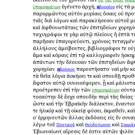
ἐγένετο ἀρχή,
εἰς τὰ 
ὑπομνημάτων
Ἀμβροσίου
παρορμῶντος αὐτὸν μυρίαις ὅσαις οὐ προ
ταῖς διὰ λόγων καὶ παρακλήσεσιν αὐτοῦ μ
καὶ ἀφθονωτάταις τῶν ἐπιτηδείων χορηγία
ταχυγράφοι τε γὰρ αὐτῷ πλείους ἢ ἑπτὰ τ
παρῆσαν ὑπαγορεύοντι, χρόνοις τεταγμέν
ἀλλήλους ἀμείβοντες, βιβλιογράφοι τε οὐ
ἅμα καὶ κόραις ἐπὶ τῷ καλλιγραφεῖν ἠσκη
ἁπάντων τὴν δέουσαν τῶν ἐπιτηδείων ἄφ
χορηγίαν ὁ
παρεστήσατο· ναὶ μὴν καὶ
Ἀμβρόσιος
τὰ θεῖα λόγια ἀσκήσει τε καὶ σπουδῇ προθ
ἄφατον αὐτῷ συνεισέφερεν, ᾗ καὶ μάλιστ
προέτρεπεν ἐπὶ τὴν τῶν
σύντα
ὑπομνημάτων
τοσαύτην δὲ ἔσχε σπουδὴν περὶ τὰς θείας
ὥστε καὶ τὴν Ἑβραϊκὴν διάλεκτον, ἐναντι
τε ἡλικίᾳ καὶ τῇ οἰκείᾳ φύσει, ἐκμαθεῖν, κα
οʹ ἑρμηνευτῶν ἄλλας ἐκδόσεις εἰς ἓν συνα
λέγω τοῦ
καὶ
καὶ
Ποντικοῦ
Θεοδοτίωνος
Συμμά
Ἐβιωναίων( αἵρεσις δέ ἐστιν αὐτῶν ψιλὸν