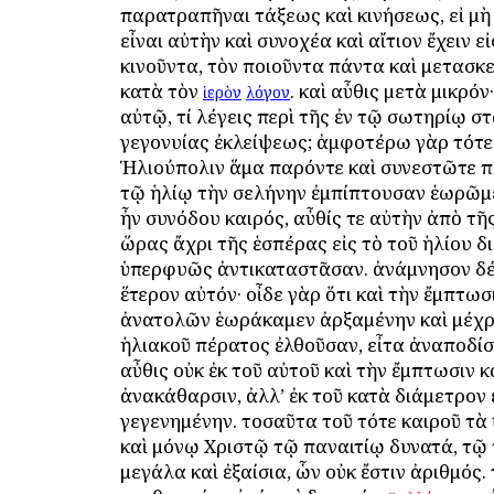
παρατραπῆναι τάξεως καὶ κινήσεως, εἰ μὴ
εἶναι αὐτὴν καὶ συνοχέα καὶ αἴτιον ἔχειν ε
κινοῦντα, τὸν ποιοῦντα πάντα καὶ μετασκ
κατὰ τὸν
. καὶ αὖθις μετὰ μικρόν·
ἱερὸν
λόγον
αὐτῷ, τί λέγεις περὶ τῆς ἐν τῷ σωτηρίῳ 
γεγονυίας ἐκλείψεως; ἀμφοτέρω γὰρ τότε
Ἡλιούπολιν ἅμα παρόντε καὶ συνεστῶτε 
τῷ ἡλίῳ τὴν σελήνην ἐμπίπτουσαν ἑωρῶμε
ἦν συνόδου καιρός, αὖθίς τε αὐτὴν ἀπὸ τῆ
ὥρας ἄχρι τῆς ἑσπέρας εἰς τὸ τοῦ ἡλίου δ
ὑπερφυῶς ἀντικαταστᾶσαν. ἀνάμνησον δέ 
ἕτερον αὐτόν· οἶδε γὰρ ὅτι καὶ τὴν ἔμπτωσ
ἀνατολῶν ἑωράκαμεν ἀρξαμένην καὶ μέχρ
ἡλιακοῦ πέρατος ἐλθοῦσαν, εἶτα ἀναποδίσ
αὖθις οὐκ ἐκ τοῦ αὐτοῦ καὶ τὴν ἔμπτωσιν κ
ἀνακάθαρσιν, ἀλλ’ ἐκ τοῦ κατὰ διάμετρον
γεγενημένην. τοσαῦτα τοῦ τότε καιροῦ τὰ
καὶ μόνῳ Χριστῷ τῷ παναιτίῳ δυνατά, τῷ 
μεγάλα καὶ ἐξαίσια, ὧν οὐκ ἔστιν ἀριθμός. 