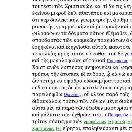
τουτέστι τῶν Χριστιανῶν. καὶ τί ἄν τις λέγ
ἐκείνου μικροῦ δεῖν ἀθανάτου καὶ μακαρί
ὅτι περ διαλεκτικήν, γεωμετρικήν, ἀριθμητ
μουσικήν, γραμματικὴν καὶ ῥητορικὴν καὶ
φιλοσόφων τὰ δόγματα οὕτως ἐξέμαθεν, 
σπουδαστὰς τῶν κοσμικῶν πραγμάτων ἀ
ἐσχηκέναι καὶ ἐξηγεῖσθαι αὐτοῖς ἑκάστοτ
τε πολλὰς πρὸς αὐτὸν γίνεσθαι. τοῦ δέ γε
καὶ τῆς μεγαλοφυΐας αὐτοῦ καὶ
ὁ
Πορφύριος
Χριστιανῶν λυττήσας μνημονεύει καί φησιν·
τρόπος τῆς ἀτοπίας ἐξ ἀνδρός, ᾧ κἀ γὼ κ
ὢν τετύχηκα σφόδρα εὐδοκιμήσαντος καὶ 
εὐδοκιμοῦντος δι’ ὧν καταλέλοιπε συγγρ
παρειλήφθω
, οὗ κλέος παρὰ τοῖς
Ὠριγένης
διδασκάλοις τούτῳ τῶν λόγων μέγα διαδέ
αὗται μὲν αἱ παρὰ τῶν ἔξωθεν μαρτυρίαι 
καὶ μάλιστα τῶν ἐχθρῶν. ταῦτα
κ
Πορφυρίῳ
τρίτον σύνταγμα τῶν
γραφέντων
[+]
αὐτῷ
[+]
εἴρηται, ἐπαληθεύσαντι μὲν π
Χριστιανῶν
[+]