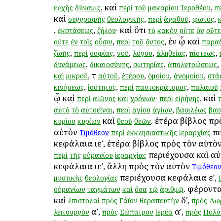
, καὶ
,
εὐχῆς
δύναμις
περὶ
τοῦ
μακαρίου
Ἱεροθέου
π
καὶ
,
,
,
συγγραφῆς
θεολογικῆς
περὶ
ἀγαθοῦ
φωτός
,
,
· καὶ ὅτι
ἐκστάσεως
ζήλου
τὸ
κακὸν
οὔτε
ὂν
οὔτε
,
, ἐν ᾧ καὶ
οὔτε
ἐν
τοῖς
οὖσιν
περὶ
τοῦ
ὄντος
παρα
,
,
,
,
,
,
ζωῆς
περὶ
σοφίας
νοῦ
λόγου
ἀληθείας
πίστεως
,
,
,
,
δυνάμεως
δικαιοσύνης
σωτηρίας
ἀπολυτρώσεως
, τ
,
,
,
,
καὶ
μικροῦ
αὐτοῦ
ἑτέρου
ὁμοίου
ἀνομοίου
στά
,
,
,
κινήσεως
ἰσότητος
περὶ
παντοκράτορος
παλαιοῦ
ᾧ καὶ
·
, καὶ
περὶ
αἰῶνος
καὶ
χρόνων
περὶ
εἰρήνης
τ
,
,
αὐτὸ
τὸ
αὐτοεῖναι
περὶ
ἁγίου
ἁγίων
βασιλέως
βασ
καὶ
. ἑτέρα βίβλος πρ
κυρίου
κυρίων
θεοῦ
θεῶν
αὐτὸν
πε
Τιμόθεον
περὶ
ἐκκλησιαστικῆς
ἱεραρχίας
κεφάλαια ιεʹ, ἑτέρα βίβλος πρὸς τὸν αὐτὸ
περιέχουσα καὶ α
περὶ
τῆς
οὐρανίου
ἱεραρχίας
κεφάλαια ιεʹ, ἄλλη πρὸς τὸν αὐτὸν
Τιμόθεο
περιέχουσα κεφάλαια εʹ,
μυστικῆς
θεολογίας
. φέροντα
οὐρανίων
ταγμάτων
καὶ
ὅσα
τῷ
ἀριθμῷ
καὶ
δʹ,
ἐπιστολαὶ
πρὸς
Γάϊον
θεραπευτὴν
πρὸς
Δω
αʹ,
αʹ,
λειτουργὸν
πρὸς
Σώπατρον
ἱερέα
πρὸς
Πολύ