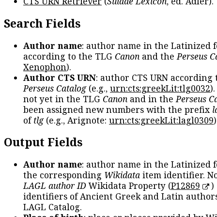
CTS URN Retriever
(
Suidae Lexicon
, ed. Adler).
Search Fields
Author name
: author name in the Latinized 
according to the TLG
Canon
and the
Perseus C
Xenophon
).
Author CTS URN
: author CTS URN according 
Perseus Catalog
(e.g.,
urn:cts:greekLit:tlg0032
)
not yet in the TLG
Canon
and in the
Perseus C
been assigned new numbers with the prefix
l
of
tlg
(e.g., Arignote:
urn:cts:greekLit:lagl0309
)
Output Fields
Author name
: author name in the Latinized 
the corresponding
Wikidata
item identifier. N
LAGL author ID
Wikidata Property (
P12869
)
identifiers of Ancient Greek and Latin author
LAGL Catalog.