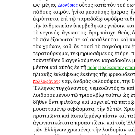
ὡς ὁ μέγας
οὗτος κατὰ τὸν τοῦ σω
Διονύσιος
πάθους καιρόν, ἡνίκα μεσούσης ἡμέρας ὁ ἥ
ἐκρύπτετο, ἐπὶ τῷ παραδόξῳ σφόδρα τεθ
τὴν ἀνθρωπείαν ὑπερβεβηκὼς γνῶσιν, κα
τὸ γεγονός, ἄγνωστος, ἔφη, πάσχει θεός, δ
τὸ πᾶν ἐζόφωταί τε καὶ σεσάλευται. καὶ 
τὸν χρόνον, καθ’ ὃν τουτὶ τὸ παγκόσμιον 
τερατούργημα, τεκμηριωσάμενος ἐτήρει π
τοὐντεῦθεν διαγγελούμενον καραδοκῶν. 
μέντοι καὶ αὐτὸς ἐν τῇ
πρὸς
Πολύκαρπον
ἐπισ
ἡλιακῆς ἐκλείψεως ἐκείνης τῆς φρικωδεσ
γάρ, ἀνδρὸς φιλοσόφου, τὴν 
Ἀπολλοφάνους
Ἕλληνος τυγχάνοντος, νεμεσῶντός τε καὶ
λοιδορουμένου τῷ τρισολβίῳ τούτῳ ὡς ἑ
δῆθεν ὄντι φιλτάτῳ καὶ ὁμογενεῖ, τὰ πατρῷ
μυσαττομένῳ σεβάσματα, τὴν δὲ τῶν Χρι
προτιμῶντι καὶ ἀσπαζομένῳ πίστιν καὶ τα
ἀγωνιστικώτατα προασπίζειν, καὶ τοῖς Ἑ
τῶν Ἑλλήνων χρωμένῳ, τὴν λοιδορίαν καὶ