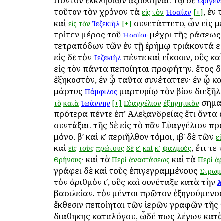
Πόντον ἐκκλησιῶν ἀξιωθῆναι. τῷ δὲ
Ὠριγέν
τοῦτον τὸν χρόνον τὰ
, ἐν
εἰς
τὸν
Ἠσαΐαν
[+]
καὶ
συνετάττετο, ὧν εἰς μ
εἰς
τὸν
Ἰεζεκιὴλ
[+]
τρίτον μέρος τοῦ
μέχρι τῆς ὁράσεω
Ἠσαΐου
τετραπόδων τῶν ἐν τῇ ἐρήμῳ τριάκοντά εἰ
εἰς δὲ τὸν
πέντε καὶ εἴκοσιν, οὓς κ
Ἰεζεκιὴλ
εἰς τὸν πάντα πεποίηται προφήτην. ἔτος δ
ἑξηκοστὸν, ἐν ᾧ ταῦτα συνέταττεν· ἐν ᾧ κα
μάρτυς
μαρτυρίῳ τὸν βίον διεξῆλ
Πάμφιλος
σημαί
τὸ
κατὰ
Ἰωάννην
[+]
Εὐαγγέλιον
ἐξηγητικὸν
πρότερα πέντε ἐπ’ Ἀλεξανδρείας ἔτι ὄντα
συντάξαι. τῆς δὲ εἰς τὸ πᾶν Εὐαγγέλιον π
μόνοι βʹ καὶ κʹ περιῆλθον τόμοι, ιβʹ δὲ τῶν
ε
καὶ
, ἔτι τε
εἰς
τοὺς
πρώτους
δὲ
εʹ
καὶ
κʹ
ψαλμοὺς
· καὶ τὰ
καὶ τὰ
Θρήνους
Περὶ
ἀναστάσεως
Περὶ
ἀ
γράφει δὲ καὶ τοὺς ἐπιγεγραμμένους
Στρωμ
τὸν ἀριθμὸν ιʹ, οὓς καὶ συνέταξε κατὰ τὴν
Ἀ
βασιλείαν. τὸν μέντοι πρῶτον ἐξηγούμεν
ἔκθεσιν πεποίηται τῶν ἱερῶν γραφῶν τῆς
διαθήκης καταλόγου, ὧδέ πως λέγων κατὰ 