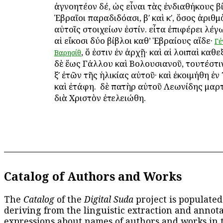
ἀγνοητέον δέ, ὡς εἶναι τὰς ἐνδιαθήκους β
Ἑβραῖοι παραδιδόασι, βʹ καὶ κʹ, ὅσος ἀριθ
αὐτοῖς στοιχείων ἐστίν. εἶτα ἐπιφέρει λέγω
αἱ εἴκοσι δύο βίβλοι καθ’ Ἑβραίους αἵδε·
Γέ
, ὅ ἐστιν ἐν ἀρχῇ· καὶ αἱ λοιπαὶ καθε
Βαρησίθ
δὲ ἕως Γάλλου καὶ Βολουσιανοῦ, τουτέστιν
ξʹ ἐτῶν τῆς ἡλικίας αὐτοῦ· καὶ ἐκοιμήθη ἐν
καὶ ἐτάφη. ὁ δὲ πατὴρ αὐτοῦ Λεωνίδης μα
διὰ Χριστὸν ἐτελειώθη.
Catalog of Authors and Works
The
Catalog
of the
Digital Suda
project is populated
deriving from the linguistic extraction and annota
expressions about names of authors and works in 