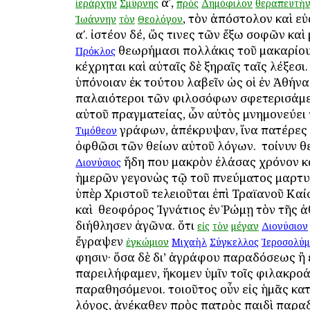
αʹ,
ἱεράρχην
Σμύρνης
πρὸς
Δημόφιλον
θεραπευτὴ
, τὸν ἀπόστολον καὶ ε
Ἰωάννην
τὸν
Θεολόγον
αʹ. ἰστέον δέ, ὥς τινες τῶν ἔξω σοφῶν καὶ
θεωρήμασι πολλάκις τοῦ μακαρίο
Πρόκλος
κέχρηται καὶ αὐταῖς δὲ ξηραῖς ταῖς λέξεσι.
ὑπόνοιαν ἐκ τούτου λαβεῖν ὡς οἱ ἐν Ἀθήνα
παλαιότεροι τῶν φιλοσόφων σφετερισάμε
αὐτοῦ πραγματείας, ὧν αὐτὸς μνημονεύει
γράφων, ἀπέκρυψαν, ἵνα πατέρες 
Τιμόθεον
ὀφθῶσι τῶν θείων αὐτοῦ λόγων. ὁ τοίνυν
ἤδη που μακρὸν ἐλάσας χρόνον κ
Διονύσιος
ἡμερῶν γεγονὼς τῷ τοῦ πνεύματος μαρτ
ὑπὲρ Χριστοῦ τελειοῦται ἐπὶ Τραϊανοῦ Καί
καὶ ὁ θεοφόρος Ἰγνάτιος ἐν Ῥώμῃ τὸν τῆς 
διήθλησεν ἀγῶνα. ὅτι
εἰς
τὸν
μέγαν
Διονύσιον
ἔγραψεν
ἐγκώμιον
Μιχαὴλ
Σύγκελλος
Ἱεροσολύ
φησιν· ὅσα δὲ δι’ ἀγράφου παραδόσεως ἢ
παρειλήφαμεν, ἥκομεν ὑμῖν τοῖς φιλακρο
παραθησόμενοι. τοιοῦτος οὖν εἰς ἡμᾶς κα
λόγος, ἀνέκαθεν πρὸς πατρὸς παιδὶ παρα