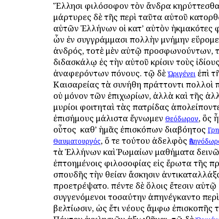
Ἕλλησι φιλόσοφον τὸν ἄνδρα κηρύττεσθα
μάρτυρες δὲ τῆς περὶ ταῦτα αὐτοῦ κατο
αὐτῶν Ἑλλήνων οἱ κατ’ αὐτὸν ἠκμακότες 
ὧν ἐν συγγράμμασι πολλὴν μνήμην εὕρομε
ἀνδρός, τοτὲ μὲν αὐτῷ προσφωνούντων, τ
διδασκάλῳ ἐς τὴν αὐτοῦ κρίσιν τοὺς ἰδίου
ἀναφερόντων πόνους. τῷ δὲ
ἐπὶ τ
Ὠριγένει
Καισαρείας τὰ συνήθη πράττοντι πολλοὶ
οὐ μόνον τῶν ἐπιχωρίων, ἀλλὰ καὶ τῆς ἀ
μυρίοι φοιτηταὶ τὰς πατρίδας ἀπολείποντ
ἐπισήμους μάλιστα ἔγνωμεν
, ὃς 
Θεόδωρον
οὗτος ὁ καθ’ ἡμᾶς ἐπισκόπων διαβόητος
Γρη
, ὅ τε τούτου ἀδελφὸς
Θαυματουργός
Ἀθηνόδωρ
τὰ Ἑλλήνων καὶ Ῥωμαίων μαθήματα δειν
ἐπτοημένοις φιλοσοφίας εἰς ἔρωτα τῆς π
σπουδῆς τὴν θείαν ἄσκησιν ἀντικαταλλάξ
προετρέψατο. πέντε δὲ ὅλοις ἔτεσιν αὐτῷ
συγγενόμενοι τοσαύτην ἀπηνέγκαντο περὶ
βελτίωσιν, ὡς ἔτι νέους ἄμφω ἐπισκοπῆς 