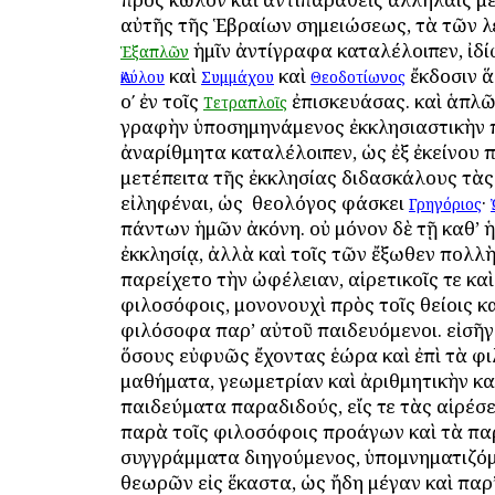
αὐτῆς τῆς Ἑβραίων σημειώσεως, τὰ τῶν 
ἡμῖν ἀντίγραφα καταλέλοιπεν, ἰδί
Ἑξαπλῶν
καὶ
καὶ
ἔκδοσιν ἅ
Ἀκύλου
Συμμάχου
Θεοδοτίωνος
οʹ ἐν τοῖς
ἐπισκευάσας. καὶ ἁπλ
Τετραπλοῖς
γραφὴν ὑποσημηνάμενος ἐκκλησιαστικὴν π
ἀναρίθμητα καταλέλοιπεν, ὡς ἐξ ἐκείνου 
μετέπειτα τῆς ἐκκλησίας διδασκάλους τὰ
εἰληφέναι, ὡς ὁ θεολόγος φάσκει
·
Γρηγόριος
πάντων ἡμῶν ἀκόνη. οὐ μόνον δὲ τῇ καθ’ 
ἐκκλησίᾳ, ἀλλὰ καὶ τοῖς τῶν ἔξωθεν πολλ
παρείχετο τὴν ὠφέλειαν, αἱρετικοῖς τε καὶ
φιλοσόφοις, μονονουχὶ πρὸς τοῖς θείοις κα
φιλόσοφα παρ’ αὐτοῦ παιδευόμενοι. εἰσῆγ
ὅσους εὐφυῶς ἔχοντας ἑώρα καὶ ἐπὶ τὰ φ
μαθήματα, γεωμετρίαν καὶ ἀριθμητικὴν κα
παιδεύματα παραδιδούς, εἴς τε τὰς αἱρέσε
παρὰ τοῖς φιλοσόφοις προάγων καὶ τὰ πα
συγγράμματα διηγούμενος, ὑπομνηματιζόμ
θεωρῶν εἰς ἕκαστα, ὡς ἤδη μέγαν καὶ παρ’