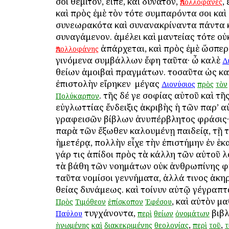
σοι θεμιτόν, εἰπέ, καὶ δυνατόν,
,
Ἀπολλόφανες
καὶ πρὸς ἐμὲ τὸν τότε συμπαρόντα σοι καὶ
συνεωρακότα καὶ συνανακρίναντα πάντα 
συναγάμενον. ἀμέλει καὶ μαντείας τότε οὐκ 
ἀπάρχεται, καὶ πρὸς ἐμὲ ὥσπερ
Ἀπολλοφάνης
γινόμενα συμβάλλων ἔφη ταῦτα· ὦ καλὲ
Δ
θείων ἀμοιβαὶ πραγμάτων. τοσαῦτα ὡς κα
ἐπιστολὴν εἴρηκεν ὁ μέγας
Διονύσιος
πρὸς
τὸν
. τῆς δέ γε σοφίας αὐτοῦ καὶ τῆ
Πολύκαρπον
εὐγλωττίας ἔνδειξις ἀκριβὴς ἡ τῶν παρ’ α
γραφεισῶν βίβλων ἀνυπέρβλητος φράσις· 
παρὰ τῶν ἔξωθεν καλουμένῃ παιδείᾳ, τῇ τε
ἡμετέρᾳ, πολλὴν εἶχε τὴν ἐπιστήμην ἐν ἑκα
γάρ τις ἀπίδοι πρὸς τὰ κάλλη τῶν αὐτοῦ 
τὰ βάθη τῶν νοημάτων οὐκ ἀνθρωπίνης 
ταῦτα νομίσοι γεννήματα, ἀλλά τινος ἀκη
θείας δυνάμεως. καὶ τοίνυν αὐτῷ γέγραπτ
, καὶ αὐτὸν μ
Πρὸς
Τιμόθεον
ἐπίσκοπον
Ἐφέσου
τυγχάνοντα,
βιβλ
Παύλου
περὶ
θείων
ὀνομάτων
,
,
ἡνωμένης
καὶ
διακεκριμένης
θεολογίας
περὶ
τοῦ
τ