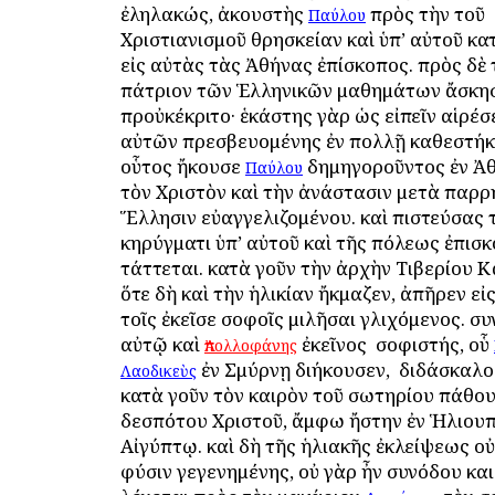
ἐληλακώς, ἀκουστὴς
πρὸς τὴν τοῦ
Παύλου
Χριστιανισμοῦ θρησκείαν καὶ ὑπ’ αὐτοῦ κ
εἰς αὐτὰς τὰς Ἀθήνας ἐπίσκοπος. πρὸς δὲ 
πάτριον τῶν Ἑλληνικῶν μαθημάτων ἄσκη
προὐκέκριτο· ἑκάστης γὰρ ὡς εἰπεῖν αἱρέσ
αὐτῶν πρεσβευομένης ἐν πολλῇ καθεστήκε
οὗτος ἤκουσε
δημηγοροῦντος ἐν Ἀθ
Παύλου
τὸν Χριστὸν καὶ τὴν ἀνάστασιν μετὰ παρρ
Ἕλλησιν εὐαγγελιζομένου. καὶ πιστεύσας
κηρύγματι ὑπ’ αὐτοῦ καὶ τῆς πόλεως ἐπισκ
τάττεται. κατὰ γοῦν τὴν ἀρχὴν Τιβερίου Κ
ὅτε δὴ καὶ τὴν ἡλικίαν ἤκμαζεν, ἀπῆρεν εἰ
τοῖς ἐκεῖσε σοφοῖς ὁμιλῆσαι γλιχόμενος. συ
αὐτῷ καὶ
ἐκεῖνος ὁ σοφιστής, οὗ
Ἀπολλοφάνης
ἐν Σμύρνῃ διήκουσεν, ὁ διδάσκαλ
Λαοδικεὺς
κατὰ γοῦν τὸν καιρὸν τοῦ σωτηρίου πάθου
δεσπότου Χριστοῦ, ἄμφω ἤστην ἐν Ἡλιουπ
Αἰγύπτῳ. καὶ δὴ τῆς ἡλιακῆς ἐκλείψεως ο
φύσιν γεγενημένης, οὐ γὰρ ἦν συνόδου και