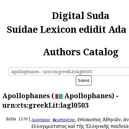
Digital Suda
Suidae Lexicon edidit Ada
Authors Catalog
Apollophanes - urn:cts:greekLit:lagl0503
Apollophanes (
Apollophanes) -
urn:cts:greekLit:lagl0503
delta
1170
[
ὁ
, ἐπίσκοπος Ἀθηνῶν, ἀ
Διονύσιος
Ἀρεωπαγίτης
ἐλλογιμώτατος καὶ τῆς Ἑλληνικῆς παιδεία