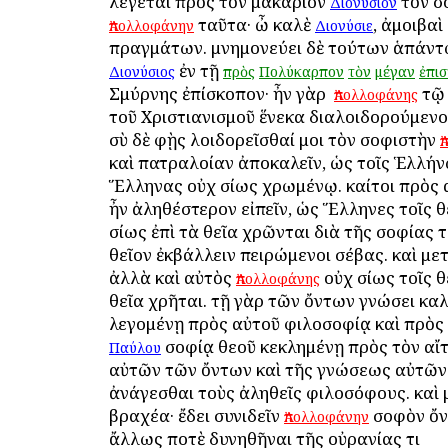
λέγεται πρὸς τὸν μακάριον
τὸν σ
Διονύσιον
ταῦτα· ὦ καλὲ
, ἀμοιβαὶ
Ἀπολλοφάνην
Διονύσιε
πραγμάτων. μνημονεύει δὲ τούτων ἁπάντω
ἐν τῇ
Διονύσιος
πρὸς
Πολύκαρπον
τὸν
μέγαν
ἐπι
Σμύρνης ἐπίσκοπον· ἦν γὰρ ὁ
τ
Ἀπολλοφάνης
τοῦ Χριστιανισμοῦ ἕνεκα διαλοιδορούμενος
σὺ δὲ φῂς λοιδορεῖσθαί μοι τὸν σοφιστὴν
Ἀ
καὶ πατραλοίαν ἀποκαλεῖν, ὡς τοῖς Ἑλλήν
Ἕλληνας οὐχ ὁσίως χρωμένῳ. καίτοι πρὸς
ἦν ἀληθέστερον εἰπεῖν, ὡς Ἕλληνες τοῖς θ
ὁσίως ἐπὶ τὰ θεῖα χρῶνται διὰ τῆς σοφίας 
θεῖον ἐκβάλλειν πειρώμενοι σέβας. καὶ μετ
ἀλλὰ καὶ αὐτὸς
οὐχ ὁσίως τοῖς θ
Ἀπολλοφάνης
θεῖα χρῆται. τῇ γὰρ τῶν ὄντων γνώσει κα
λεγομένῃ πρὸς αὐτοῦ φιλοσοφίᾳ καὶ πρὸς 
σοφίᾳ θεοῦ κεκλημένῃ πρὸς τὸν αἴτ
Παύλου
αὐτῶν τῶν ὄντων καὶ τῆς γνώσεως αὐτῶν
ἀνάγεσθαι τοὺς ἀληθεῖς φιλοσόφους. καὶ 
βραχέα· ἔδει συνιδεῖν
σοφὸν ὄν
Ἀπολλοφάνην
ἄλλως ποτὲ δυνηθῆναι τῆς οὐρανίας τι