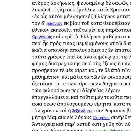
ἀνδρὸς ἀσκήσεως, ψευσαμένῳ δὲ σαφῶς 
λοιπῶν( τί γὰρ οὐκ ἔμελλεν ὁ κατὰ Χριστιαν
· ἐν οἷς αὐτὸν μέν φησιν ἐξ Ἑλλήνων μετατ
τὸν δ’
ἐκ βίου τοῦ κατὰ θεοσέβειαν 
Ἀμμώνιον
ἐθνικὸν ἐκπεσεῖν. ταῦτα μὲν εἰς παράστασ
καὶ περὶ τὰ Ἑλλήνων μαθήματα π
Ὠριγένους
περὶ ἧς πρός τινας μεμψαμένους αὐτῷ διὰ
ἐκεῖνα σπουδὴν ἀπολογούμενος ἐν ἐπιστολ
ταῦτα γράφει· ἐπεὶ δὲ ἀνακειμένῳ μοι τῷ 
φήμης διατρεχούσης περὶ τῆς ἕξεως ἡμῶν
προσῄεσαν ὁτὲ μὲν αἱρετικοί, ὁτὲ δὲ ἀπὸ τ
μαθημάτων, καὶ μάλιστα τῶν ἐν φιλοσοφίᾳ
ἐξετάσαι τά τε τῶν αἱρετικῶν δόγματα, κα
τῶν φιλοσόφων περὶ ἀληθείας λέγειν
ἐπαγγελλόμενα. καὶ ταῦτα μὲν τοιαῦτα περ
ἀσκήσεως ἀπολογουμένῳ εἴρηται. κατὰ τ
τὸν χρόνον καὶ ἡ
τῶν Ῥωμαίων β
Ἀλεξάνδρου
μήτηρ Μαμαία εἰς λόγους
συνῆλθεν
Ὠριγένει
Ἀντιοχείᾳ καὶ παρ’ αὐτοῦ κατηχήθη τὸν λό
ἐκείνου δὲ τοῦ χρόνου τῶν
εἰς
τὰς
θείας
γρα