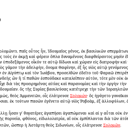
)
 Σολομῶντι. παῖς οὗτος ἦν, Ἰδουμαῖος γένος, ἐκ βασιλικῶν σπερμά
ς τοὺς ἐν ἀκμῇ καὶ φέρειν ὅπλα δυναμένους διαφθείραντος μησὶν 
 ὑποδεξάμενος οἶκόν τε αὐτῷ δίδωσι καὶ χώραν εἰς διατροφήν καὶ 
ὸς γάμον τὴν ἀδελφὴν, ὄνομα Θαφίνην, ἐξ ἧς υἱὸς αὐτῷ γενόμενος 
 ἐν Αἰγύπτῳ καὶ τὸν Ἰωάβου, προσελθὼν ἐδεῖτο τοῦ Φαραῶ ἐπιτρέπει
νδεὴς ὢν ἢ τί παθῶν ἐσπούδακε καταλείπειν αὐτὸν, τότε μὲν οὐκ ἀ
χε διὰ τὰς προειρημένας αἰτίας καὶ παρανομίας καὶ τὴν ὀργὴν τὴν
Ἰδουμαίαν. ὃς τῆς Συρίας βασιλεύσας κατέτρεχε τὴν τῶν Ἰσραηλιτῶν
αμὼς, θεὸς Ἀμμανιτῶν, οἷς ἐλάτρευσε
Σολομών
· ὃς ἠγάγετο γυναῖκας
όσιαι. ἐκ τούτων πασῶν ἐγένετο αὐτῷ υἱὸς Ῥοβοὰμ, ἐξ ἀλλοφύλων, 
λλῃ ἦσαν γʹ θυγατέρες ἀγαπήσει ἀγαπώμεναι· καὶ αἱ γ αὗται οὐκ ἐνε
ς πορνεία, φθόνος, εἰδωλολατρία, αἳ οὐκ ἐμπίπλανται διὰ τῶν ἀτό
ιτῶν, ὥσπερ ἡ Ἀστάρτη θεὸς Σιδωνίων, οἷς ἐλάτρευσε
Σολομῶν
.