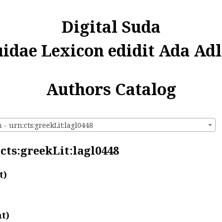
Digital Suda
uidae Lexicon edidit Ada Adl
Authors Catalog
- urn:cts:greekLit:lagl0448
cts:greekLit:lagl0448
t)
t)