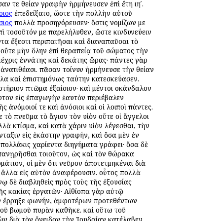
αν τε θείαν γραφὴν ἡρμήνευσεν ἐπὶ ἔτη ιηʹ.
σιος
ἐπεδείξατο, ὥστε τὴν πολλὴν αὐτοῦ
σιος
πολλὰ προσηγόρευσεν· ὅστις νομίζων με
ἐπὶ τοσοῦτόν με παρελήλυθεν, ὥστε κινδυνεύειν
τα ἔξεστι περιπατῆσαι καὶ διαναπαῦσαι τὸ
 οὔτε μὴν ὅλην ἐπὶ θεραπείᾳ τοῦ σώματος τὴν
 μέχρις ἐννάτης καὶ δεκάτης ὥρας· πάντες γὰρ
 ἀνατιθέασι. πᾶσαν τοίνυν ἡρμήνευσε τὴν θείαν
α καὶ ἐπιστημόνως ταύτην κατεσκεύασεν.
αστήριον πτῶμα ἐξαίσιον· καὶ μέντοι σκάνδαλον
υτον εἰς ἐπαγωγὴν ἑαυτὸν περιέβαλεν
 ἀνόμοιοί τε καὶ ἀνόσιοι καὶ οἱ λοιποὶ πάντες.
 τὸ πνεῦμα τὸ ἅγιον τὸν υἱὸν οὔτε οἱ ἄγγελοι
λλὰ κτίσμα, καὶ κατὰ χάριν υἱὸν λέγεσθαι, τὴν
ταξιν εἰς ἑκάστην γραφήν, καὶ ὅσα μὲν ἐν
 πολλάκις χαρίεντα διηγήματα γράφει· ὅσα δὲ
ἐπανῃρῆσθαι τοιοῦτον, ὡς καὶ τὸν θώρακα
μάτιον, οἱ μὲν ὅτι νεῦρον ἀποτετμηκέναι διὰ
δὲ ἄλλα εἰς αὐτὸν ἀναφέρουσιν. οὗτος πολλὰ
ῳ δὲ διαβληθεὶς πρὸς τοὺς τῆς ἐξουσίας
ῆς κακίας ἐργατῶν· Αἰθίοπα γὰρ αὐτῷ
αν ἔρρηξε φωνήν, ἀμφοτέρων προτεθέντων
τοῦ βωμοῦ πυρὰν καθῆκε. καὶ οὕτω τοῦ
ν διὰ τὸν ὄνειδον τὴν Ἰουδαίαν κατέλαβεν.