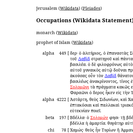
Jerusalem (
Wikidata
) (
Pleiades
)
Occupations (Wikidata Statement
monarch (
Wikidata
)
prophet of Islam (
Wikidata
)
alpha
449
[
Ἄδερ· ὁ ἀλιτήριος, ὁ ἐπαναστὰς
τοῦ
Δαβὶδ
στρατηγοῦ καὶ πάντα
βασιλέα. ὁ δὲ φιλοφρόνως αὐτὸν
αὐτοῦ γυναικὸς αὐτῷ δοῦναι πρ
ἀκούσας οὖν τὸν
Δαβὶδ
θάνατον
βασιλέως ἀνακρίνοντος, τίνος ἐ
Σολομῶνι
τὰ πράγματα κακῶς εἶ
Φαραῶνι ὁ Ἄδερος ἧκεν εἰς τὴν 
alpha
4222
[
Ἀστάρτη, θεὸς Σιδωνίων, καὶ Χ
ἑπτακόσιαι καὶ παλλακαὶ τριακ
εὐτεκνίαν ποιεῖ.
beta
197
[
Βδέλλα· ὁ
Σολομών
φησι· τῇ βδέ
βδέλλα ἡ ἁμαρτία. θυγάτηρ αὐτῆ
chi
78
[
Χαμώς· θεὸς ἦν Τυρίων ἢ Ἀμμαν