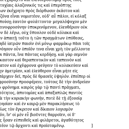
τυχίαις ἀλαζονικός τις καὶ ὑπερόπτης
κόων ἐκέχρητο πρὸς διόρθωσιν ἑκάστου καὶ
ζόνα εἶναι νομιστέον, οὐδ’ αὖ πάλιν, εἰ κόλαξ
πρεπούσῃ ἑαυτὸν φυλάττοντα· μεγαλόψυχον μὲν
πεινοφροσύνην ὑποκρινόμενον, ἐλευθέριον οὐκ
λον δὲ λέγω, οὐχ ὕπουλον οὐδὲ κόλακα καὶ
ταν ἀπαιτῇ τοῦτο ἡ τῶν πραγμάτων ὑπόθεσις,
μηδὲ ἰατρῶν παισὶν ἑνὶ μόνῳ φαρμάκῳ πᾶσι τοῖς
όησον οὖν ὁποῖόν τινα εἶναι χρὴ τὸν μέλλοντα
σι πάντα, ἵνα πάντας κερδήσῃ. καὶ γὰρ σεμνὸν
έκαστον καὶ θεραπευτικὸν καὶ ταπεινὸν καὶ
τατον καὶ ἐχέφρονα φεύγειν τὸ κολακεύειν καὶ
 ἀμετρίαν, καὶ ἐλεύθερον εἶναι μήτε εἰς
ρχειν δεῖ, πρὸς δὲ θρασεῖς ὑψηλόν. ἐπείπερ οἱ
νοφροσύνην προσφέρειν, τούτοις δὲ τὴν ἀνδρείαν
 φρόνημα. καιρὸς γὰρ τῷ παντὶ πράγματι,
ηστότητος, ἀποτομίας καὶ ἁπαξαπλῶς παντὸς
ατὰ τὴν κυριακὴν φωνήν, ποτὲ δὲ τῇ ἐξουσίᾳ
ρρησίαν· καὶ ἐν καιρῷ μὲν παρακλήσεως τὸ
ίως τὸν ἔγκριτον καὶ δίκαιον λογισμὸν
ν, ἵν’ οἱ μὲν εὖ βιοῦντες θαρροῖεν, οἱ δ’
ς ἦσαν εὐπειθεῖς καὶ φιλάρετοι, ἀγαθότητος
στέον τῷ ἄρχοντι καὶ προϊσταμένῳ.
]