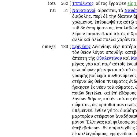
iota
562
[
Ἱππόλυτος
· οὗτος ἔγραψεν
εἰς
τ
nu
51
[
Ναυατιανοί
· αἱρεσῖται, τὰ
Ναυά
διαβολῆς, περὶ δὲ τὴν δίαιταν ἁ
χρώμενος, ἐπέσκωψέ τις αὐτῷ τ
τοῦ δὲ ἀπορήσαντος, ὑπολαβὼν ἔ
λέγων παραινεῖ. καὶ αὐτὸς ὁ Χρ
ἀλλὰ καὶ ἄλλα πολλὰ χαρίεντα 
omega
183
[
Ὠριγένης
Λεωνίδην εἶχε πατέρα,
τὸν θεῖον λόγον σπουδὴν κατεβά
ἀπέστη τῆς
Οὐαλεντίνου
καὶ
Μα
μέγας γὰρ καὶ παρ’ αὐτοῖς ἐνομ
φιλοσόφων μέμνηνται αὐτοῦ ὡς δ
γραφῆς βούλημα πυνθανόμενος β
στέρνα ὡς θείου πνεύματος ἔνδ
ἤσκησεν ἐκ νέου τοῦ σώματος, ὡ
ποιῶν διετέλει, καὶ ἐπ’ ἐδάφου
λογίων διήνυε, καὶ ἐν τούτοις 
σώματος, ὡς ὁρᾶσθαι παντελῶς 
ὑπέμεινεν. ἔνθεν γέ τοι διαβό
μαρτυρίου στέφανον ἀναδήσασθ
μόνον Ἕλληνας καὶ φιλοσόφους 
ἐπεβεβαίωσεν. ὃν ὁ προλεχθεὶς
δὲ καλλιγράφους, ἑρμηνεῦσαι τὰ