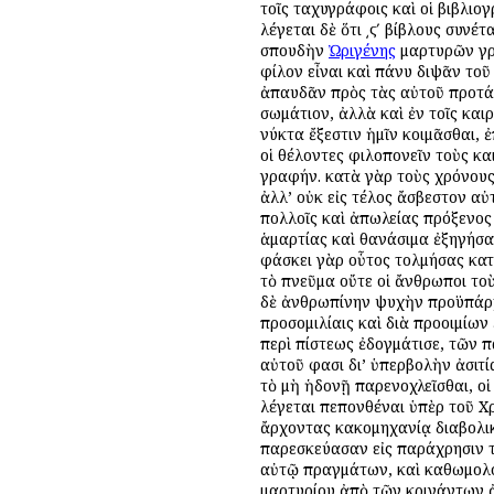
τοῖς ταχυγράφοις καὶ οἱ βιβλιο
λέγεται δὲ ὅτι ͵ϛʹ βίβλους συν
σπουδὴν
Ὠριγένης
μαρτυρῶν γρά
φίλον εἶναι καὶ πάνυ διψᾶν τοῦ
ἀπαυδᾶν πρὸς τὰς αὐτοῦ προτάσε
σωμάτιον, ἀλλὰ καὶ ἐν τοῖς και
νύκτα ἔξεστιν ἡμῖν κοιμᾶσθαι, 
οἱ θέλοντες φιλοπονεῖν τοὺς κα
γραφήν. κατὰ γὰρ τοὺς χρόνους
ἀλλ’ οὐκ εἰς τέλος ἄσβεστον αὐ
πολλοῖς καὶ ἀπωλείας πρόξενος
ἁμαρτίας καὶ θανάσιμα ἐξηγήσα
φάσκει γὰρ οὗτος τολμήσας κατὰ
τὸ πνεῦμα οὔτε οἱ ἄνθρωποι τοὺς
δὲ ἀνθρωπίνην ψυχὴν προϋπάρχε
προσομιλίαις καὶ διὰ προοιμίων
περὶ πίστεως ἐδογμάτισε, τῶν 
αὐτοῦ φασι δι’ ὑπερβολὴν ἀσιτί
τὸ μὴ ἡδονῇ παρενοχλεῖσθαι, οἱ
λέγεται πεπονθέναι ὑπὲρ τοῦ Χ
ἄρχοντας κακομηχανίᾳ διαβολικ
παρεσκεύασαν εἰς παράχρησιν 
αὐτῷ πραγμάτων, καὶ καθωμολόγ
μαρτυρίου ἀπὸ τῶν κρινάντων ἀ