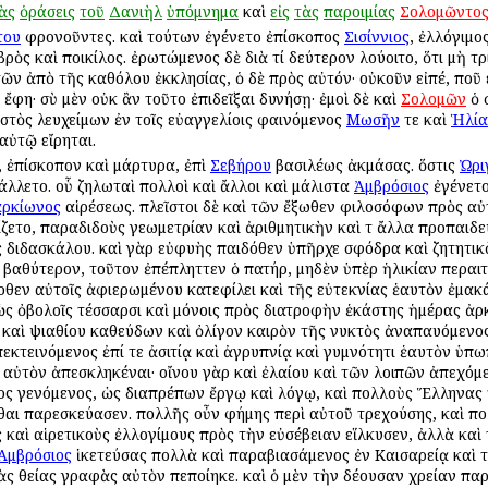
ὰς
ὁράσεις
τοῦ
Δανιὴλ
ὑπόμνημα
καὶ
εἰς
τὰς
παροιμίας
Σολομῶντο
του
φρονοῦντες. καὶ τούτων ἐγένετο ἐπίσκοπος
Σισίννιος
, ἐλλόγιμο
βρὸς καὶ ποικίλος. ἐρωτώμενος δὲ διὰ τί δεύτερον λούοιτο, ὅτι μὴ τρ
ῶν ἀπὸ τῆς καθόλου ἐκκλησίας, ὁ δὲ πρὸς αὐτόν· οὐκοῦν εἰπέ, ποῦ 
φη· σὺ μὲν οὐκ ἂν τοῦτο ἐπιδεῖξαι δυνήσῃ· ἐμοὶ δὲ καὶ
Σολομῶν
ὁ 
ιστὸς λευχείμων ἐν τοῖς εὐαγγελίοις φαινόμενος
Μωσῆν
τε καὶ
Ἡλία
αὐτῷ εἴρηται.
 ἐπίσκοπον καὶ μάρτυρα, ἐπὶ
Σεβήρου
βασιλέως ἀκμάσας. ὅστις
Ὠρι
λλετο. οὗ ζηλωταὶ πολλοὶ καὶ ἄλλοι καὶ μάλιστα
Ἀμβρόσιος
ἐγένετο
ρκίωνος
αἱρέσεως. πλεῖστοι δὲ καὶ τῶν ἔξωθεν φιλοσόφων πρὸς αὐ
ίζετο, παραδιδοὺς γεωμετρίαν καὶ ἀριθμητικὴν καὶ τ ἄλλα προπαιδε
ιδασκάλου. καὶ γὰρ εὐφυὴς παιδόθεν ὑπῆρχε σφόδρα καὶ ζητητικὸς 
αθύτερον, τοῦτον ἐπέπληττεν ὁ πατήρ, μηδὲν ὑπὲρ ἡλικίαν περαιτέ
οθεν αὐτοῖς ἀφιερωμένου κατεφίλει καὶ τῆς εὐτεκνίας ἑαυτὸν ἐμακά
ς ὀβολοῖς τέσσαρσι καὶ μόνοις πρὸς διατροφὴν ἑκάστης ἡμέρας ἀρκο
ς καὶ ψιαθίου καθεύδων καὶ ὀλίγον καιρὸν τῆς νυκτὸς ἀναπαυόμενος
ἐπεκτεινόμενος ἐπί τε ἀσιτίᾳ καὶ ἀγρυπνίᾳ καὶ γυμνότητι ἑαυτὸν 
αὐτὸν ἀπεσκληκέναι· οἴνου γὰρ καὶ ἐλαίου καὶ τῶν λοιπῶν ἀπεχό
ητος γενόμενος, ὡς διαπρέπων ἔργῳ καὶ λόγῳ, καὶ πολλοὺς Ἕλληνας
αι παρεσκεύασεν. πολλῆς οὖν φήμης περὶ αὐτοῦ τρεχούσης, καὶ π
καὶ αἱρετικοὺς ἐλλογίμους πρὸς τὴν εὐσέβειαν εἵλκυσεν, ἀλλὰ καὶ
Ἀμβρόσιος
ἱκετεύσας πολλὰ καὶ παραβιασάμενος ἐν Καισαρείᾳ καὶ
ς θείας γραφὰς αὐτὸν πεποίηκε. καὶ ὁ μὲν τὴν δέουσαν χρείαν παρ