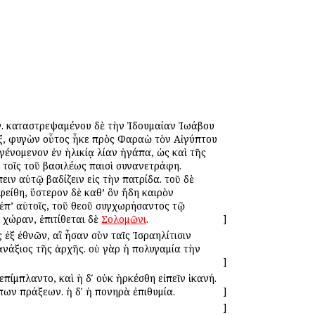
των. καταστρεψαμένου δὲ τὴν Ἰδουμαίαν Ἰωάβου
ἓξ, φυγὼν οὗτος ἧκε πρὸς Φαραὼ τὸν Αἰγύπτου
γένομενον ἐν ἡλικίᾳ λίαν ἠγάπα, ὡς καὶ τῆς
τοῖς τοῦ βασιλέως παισὶ συνανετράφη.
ν αὐτῷ βαδίζειν εἰς τὴν πατρίδα. τοῦ δὲ
φείθη, ὕστερον δὲ καθ’ ὃν ἤδη καιρὸν
 ἐπ’ αὐτοῖς, τοῦ θεοῦ συγχωρήσαντος τῷ
 χώραν, ἐπιτίθεται δὲ
Σολομῶνι
.
]
 ἐξ ἐθνῶν, αἳ ἦσαν σὺν ταῖς Ἰσραηλίτισιν
ἀνάξιος τῆς ἀρχῆς. οὐ γὰρ ἡ πολυγαμία τὴν
]
πίμπλαντο, καὶ ἡ δʹ οὐκ ἠρκέσθη εἰπεῖν ἱκανή.
πων πράξεων. ἡ δʹ ἡ πονηρὰ ἐπιθυμία.
]
]