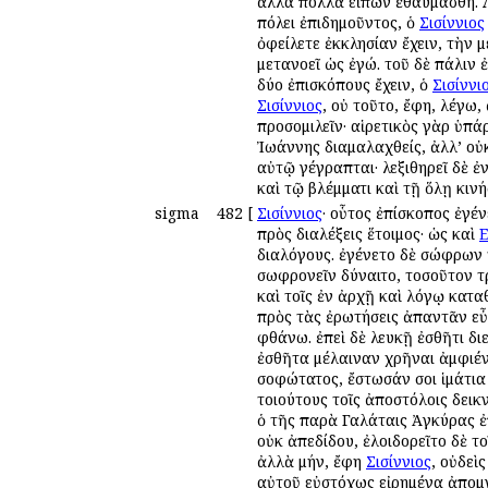
ἄλλα πολλὰ εἰπὼν ἐθαυμάσθη. 
πόλει ἐπιδημοῦντος, ὁ
Σισίννιος
ὀφείλετε ἐκκλησίαν ἔχειν, τὴν 
μετανοεῖ ὡς ἐγώ. τοῦ δὲ πάλιν 
δύο ἐπισκόπους ἔχειν, ὁ
Σισίννι
Σισίννιος
, οὐ τοῦτο, ἔφη, λέγω,
προσομιλεῖν· αἱρετικὸς γὰρ ὑπάρ
Ἰωάννης διαμαλαχθείς, ἀλλ’ οὐκ
αὐτῷ γέγραπται· λεξιθηρεῖ δὲ 
καὶ τῷ βλέμματι καὶ τῇ ὅλῃ κινή
sigma
482
[
Σισίννιος
· οὗτος ἐπίσκοπος ἐγέ
πρὸς διαλέξεις ἕτοιμος· ὡς καὶ
Ε
διαλόγους. ἐγένετο δὲ σώφρων τὸ
σωφρονεῖν δύναιτο, τοσοῦτον τρ
καὶ τοῖς ἐν ἀρχῇ καὶ λόγῳ κατα
πρὸς τὰς ἐρωτήσεις ἀπαντᾶν εὖ 
φθάνω. ἐπεὶ δὲ λευκῇ ἐσθῆτι δι
ἐσθῆτα μέλαιναν χρῆναι ἀμφιένν
σοφώτατος, ἔστωσάν σοι ἱμάτια 
τοιούτους τοῖς ἀποστόλοις δει
ὁ τῆς παρὰ Γαλάταις Ἀγκύρας ἐ
οὐκ ἀπεδίδου, ἐλοιδορεῖτο δὲ τ
ἀλλὰ μήν, ἔφη
Σισίννιος
, οὐδεὶ
αὐτοῦ εὐστόχως εἰρημένα ἀπομν