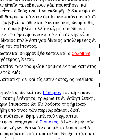
ας εἰπεῖν· πρεσβύτερος γὰρ προϋπῆρχε, καὶ
ἶπεν ὁ θεός· ἵνα τί σὺ ἐκδιηγῇ τὰ δικαιώματά
θμοῦ δακρύων, πάντων ὁμοῦ συγκλαιόντων αὐτῷ.
τῶν βιβλίων. ὅθεν καὶ Συντακτικὸς ὠνομάσθη,
 ποιῆσαι βιβλία πολλά· καί, μὴ σπεῦδε ἐπὶ
ς ἐν τῷ οὐρανῷ ἄνω καὶ σὺ ἐπὶ τῆς γῆς κάτω.
 δίκαιος πολύ· ἔστι γὰρ δίκαιος ἀπολλύμενος ἐν
λη τοῦ πρέποντος.
]
θωσαν καὶ σωφρονιζέσθωσαν. καὶ ὁ
Σολομῶν
γότερος γίνεται.
]
αετίαν τῶν τοῦ ἡλίου δρόμων ἐκ τῶν κατ’ ἔτος
ν τοῦ Διός.
]
αἰτιατικῇ δέ· καὶ τίς ἐστιν οὗτος, ὃς ὠνείδισε
]
εμελεῖτο, ὡς καὶ τὸν
Εὐνόμιον
τὸν αἱρετικὸν
εῖ ταύτῃ ἐκέχρητο, τρυφῶν τε ἐν ἐσθῆτι λευκῇ,
άριν ἐπίσκοπος ὢν δὶς λούοιτο τῆς ἡμέρας·
θη ὑπό τινος τῶν περὶ Ἀρσάκιον, διατὶ
ὺ πρότερον, ἔφη, εἰπέ, ποῦ γέγραπται,
ώτησιν, ἐπήγαγεν ὁ
Σισίννιος
· ἀλλὰ σὺ μὲν οὐκ
σε, λέγων· ἔστωσάν σοι ἱμάτια λευκά. καὶ ὁ
οφοροῦντας τοῖς ἀποστόλοις ἔδειξε. ταῦτα καὶ