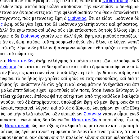
Λεοντίου δὲ τοῦ Ἀγκύρας τῆς Γαλατίας ἐπισκόπου
Ναυατιανῶν
ἐκκλ
ἐλθὼν παρ’ αὐτὸν παρεκάλει ἀποδοῦναι τὴν ἐκκλησίαν. ὁ δὲ θερμῶς
μετάνοιαν ἀναιροῦντες καὶ τὴν φιλανθρωπίαν τοῦ θεοῦ ἀποκλείοντε
ἐπάγοντος, πῶς μετανοεῖς; ἔφη ὁ
Σισίννιος
, ὅτι σε εἶδον. Ἰωάννου δ
ος
ἔφη, οὐδὲ γὰρ ἔχει. τοῦ δὲ Ἰωάννου χαλεπήναντος καὶ φήσαντος, ὁ
 ἀλλ’ ὅτι ἐγὼ παρὰ σοὶ μόνῳ οὔκ εἰμι ἐπίσκοπος, ὃς τοῖς ἄλλοις εἰμί
χεις. ὁ δὲ
Σισίννιος
χαριέντως· ἀλλ’ ἐγώ, ἔφη, καὶ μισθοὺς παρέξω, 
 ἄν σε, ἔφη, παύσω τοῦ προσομιλεῖν ἐγώ, εἴγε ὅλως τὸ λέγειν λυπεῖ
ἐν αὐτοῖς. λέγων δὲ μᾶλλον ἢ ἀναγινωσκόμενος ἐθαυμάζετο· προσῆ
σει τοῦ σώματος.
νετο
Ναυατιανῶν
, ἀνὴρ ἐλλόγιμος ὅτι μάλιστα καὶ τῶν φιλοσόφων 
ὐνόμιον
ἐπὶ ταύταις εὐδοκιμοῦντα καὶ τοῦτο ἔργον ποιούμενον πολ
ν βίον, ὡς κρείττων εἶναι διαβολῆς· περὶ δὲ τὴν δίαιταν ἁβρὸς καὶ
υφῶν. τὸ δὲ ἦθος ἦν χαρίεις καὶ ἡδὺς ἐν ταῖς συνουσίαις, καὶ διὰ 
θύμιος ἦν. σκώπτειν δὲ σὺν χάριτι καὶ σκωμμάτων ἀνέχεσθαι καὶ ἀπ
μάλα ἐπιτηδείως εἶχεν. ἐρωτηθεὶς οὖν ποτε, ὅτου ἕνεκα δεύτερον λο
ετέλει χρώμενος, ἐπέσκωψέ τις αὐτῷ τῶν ἀπὸ τῆς καθόλου ἐκκλησίας
υσθαι. τοῦ δὲ ἀπορήσαντος, ὑπολαβὼν ἔφη· σὺ μέν, ἔφη, οὐκ ἂν τοῦ
λευκά, παραινεῖ, λέγων· καὶ αὐτὸς ὁ Χριστὸς λευχείμων ἐν τοῖς Εὐ
κνύς. οὐ μὴν ἀλλὰ κἀκεῖνο τῶν εἰρημένων
Σισιννίῳ
χάριεν οἶμαι. ἐνε
πίσκοπος. ἐκκλησίας δὲ τῶν ἐκεῖσε
Ναυατιανῶν
ἀφῃρημένης, ἧκε πρ
οῖς
Ναυατιανοῖς
ὡς οὐκ ἀξίως ἐκκλησιάζειν, μετάνοιαν καὶ τὴν παρ
ς οὕτως ὡς ἐγὼ μετανοεῖ. ἐρομένου δὲ Λεοντίου τίνα τρόπον, ὅτι σε 
ημονεύουσιν. οὐκ ἀκόμψους τε πολλοὺς λόγους αὐτοῦ φέρεσθαί φα