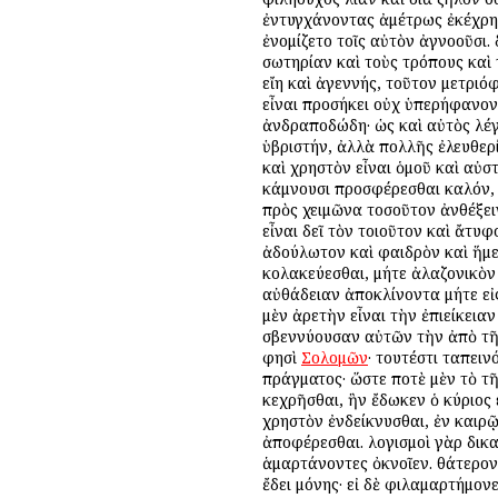
ἐντυγχάνοντας ἀμέτρως ἐκέχρητο
ἐνομίζετο τοῖς αὐτὸν ἀγνοοῦσι.
σωτηρίαν καὶ τοὺς τρόπους καὶ τ
εἴη καὶ ἀγεννής, τοῦτον μετρι
εἶναι προσήκει οὐχ ὑπερήφανον
ἀνδραποδώδη· ὡς καὶ αὐτὸς λέγε
ὑβριστήν, ἀλλὰ πολλῆς ἐλευθερ
καὶ χρηστὸν εἶναι ὁμοῦ καὶ αὐσ
κάμνουσι προσφέρεσθαι καλόν, 
πρὸς χειμῶνα τοσοῦτον ἀνθέξειν
εἶναι δεῖ τὸν τοιοῦτον καὶ ἄτυ
ἀδούλωτον καὶ φαιδρὸν καὶ ἥμε
κολακεύεσθαι, μήτε ἀλαζονικὸν 
αὐθάδειαν ἀποκλίνοντα μήτε εἰς
μὲν ἀρετὴν εἶναι τὴν ἐπιείκεια
σβεννύουσαν αὐτῶν τὴν ἀπὸ τῆς
φησὶ
Σολομῶν
· τουτέστι ταπει
πράγματος· ὥστε ποτὲ μὲν τὸ τῆ
κεχρῆσθαι, ἣν ἔδωκεν ὁ κύριος 
χρηστὸν ἐνδείκνυσθαι, ἐν καιρῷ
ἀποφέρεσθαι. λογισμοὶ γὰρ δικα
ἁμαρτάνοντες ὀκνοῖεν. θάτερον 
ἔδει μόνης· εἰ δὲ φιλαμαρτήμον