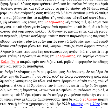
ξηγητὴς καὶ λόγιος προετρέπετο ἀπὸ τοῦ ἱερατείου ἐπὶ τῆς ἐκκλησί
ερέων, ἀναστὰς καὶ τοῦτο μόνον τὸ ῥητὸν εἰπών· τῷ δὲ ἁμαρτωλῷ ε
ήκην μου διὰ στόματός σου; πτύξας τὸ βιβλίον ἐκάθισε μετὰ κλαυ
νά τε καὶ ᾀδόμενα διὰ τὸ πλῆθος τῆς γνώσεως αὐτοῦ καὶ συντάξεως 
α, μὴ ἀκούων, ὡς ἔοικε, τοῦ
Σολομῶντος
λέγοντος· υἱέ, φύλαξαι τοῦ
 ταχυνάτω τοῦ ἐξενεγκεῖν λόγον ἀπὸ προσώπου τοῦ θεοῦ, ὅτι ὁ θεὸ
ὀλίγοι· εἰσὶ γὰρ λόγοι πολλοὶ πληθύνοντες ματαιότητα. καὶ μὴ γίνου
ίζου περισσά, μήποτε ἀσεβήσῃς. ταῦτα πάντα παρωσάμενος παρεσφά
κέδρος· τουτέστι τῶν ἰσχυρῶν πιπτόντων τὰ ἀσθενέστερα παιδευέσ
ίκαιοι κατάφοβοι γίνονται. καί, λοιμοῦ μαστιζομένου ἄφρων πανουρ
Ἕλλησιν ὁ κατὰ τέσσαρα ἔτη συντελούμενος ἀγών, διὰ τὴν κατὰ τετρ
ραν. ἐτέθη δὲ πρώτη Ὀλυμπιὰς ἐπὶ
Σολομῶντος
, εἰς ἑορτὴν κοσμικὴ
ν
Σολομῶντα
πικρῶς ὑμῖν ὀνειδίζειν. καί, μηδενὶ συμφορὰν ὀνειδίσῃς. 
οιτο καὶ τοῦτο ὀνειδισθῆναι.
ς, ἀνὴρ ἐλλόγιμος καὶ ἄκρος φιλόσοφος. διαλεκτικῆς δὲ σφόδρα ἐπ
εξιν. τὴν δὲ δίαιταν ἦν οὐ λιτός, ἀλλ’ ἐν ἄκρᾳ σωφροσύνῃ πολυτελ
δημοσίοις λουόμενος διετέλει. καί ποτε ἐρομένου αὐτόν τινος, τοῦ χ
εκρίνατο. ἄλλοτε δὲ Ἀρσάκιον τὸν ἐπίσκοπον κατὰ τιμὴν ὁρῶν ἠρωτή
ίη, καὶ ποῦ γέγραπται, λευκὰ τὸν ἱερωμένον ἀμφιέννυσθαι; ὁ δέ, σ
ίσκοπον; τοῦ δὲ ἐρωτήσαντος ἐν ἀπόρῳ γενομένου πρὸς τὴν ἀντερ
 τὸν ἱερωμένον μέλαιναν ἀμφιέννυσθαι· ἐμοὶ δὲ καὶ ὁ
Σολομὼν
παρῄνε
νεται λευκῇ ἐσθῆτι χρησάμενος. οὐ μὴν ἀλλὰ
Μωσῆν
καὶ
Ἠλίαν
λευκ