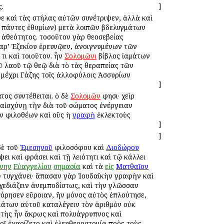
ς.
]
ψε καὶ τὰς στήλας αὐτῶν συνέτριψεν, ἀλλὰ καὶ
ῷ πάντες ἐθυμίων) μετὰ λοιπῶν βδελυγμάτων
 ἀθεότητος. τοσοῦτον γὰρ θεοσεβείας
παρ’ Ἐζεκίου ἐρευνῷεν, ἀνοιγνυμένων τῶν
τι καὶ τοιοῦτον. ἦν
Σολομῶνι
βίβλος ἰαμάτων
ῦ λαοῦ τῷ θεῷ διὰ τὸ τὰς θεραπείας τῶν
 μέχρι Γάζης τοῖς ἀλλοφύλοις Ἀσσυρίων
]
τος συντέθειται. ὁ δὲ
Σολομῶν
φησι· χεὶρ
 αἰσχύνῃ τὴν διὰ τοῦ σώματος ἐνέργειαν
ν φιλοθέων καὶ οὓς ἡ
γραφὴ
ἐκλεκτοὺς
]
]
ὲ τοῦ
Ἐμεσηνοῦ
φιλοσόφου καὶ
Διοδώρου
ει καὶ φράσει καὶ τῇ λειότητι καὶ τῷ κάλλει
νην
Εὐαγγελίου
σημασία
καὶ τὰ
εἰς
Ματθαῖον
ῦ τυγχάνει· ἅπασαν γὰρ Ἰουδαϊκὴν γραφὴν καὶ
χεδιάζειν ἀνεμποδίστως, καὶ τὴν γλῶσσαν
όρησεν εὔροιαν, ἣν μόνος αὐτὸς ἐπλούτησε,
μάτων αὐτοῦ καταλέγειν τὸν ἀριθμὸν οὐκ
τὴς ἦν ἄκρως καὶ πολυάγρυπνος καὶ
ῖ ἐχαρίζετο καὶ ἐλευθεροστομίᾳ πρὸς τοὺς