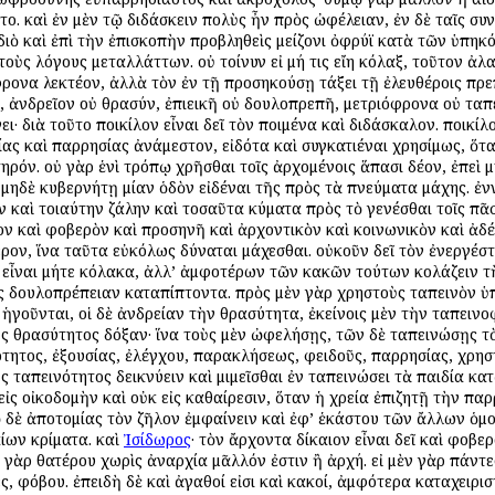
. καὶ ἐν μὲν τῷ διδάσκειν πολὺς ἦν πρὸς ὠφέλειαν, ἐν δὲ ταῖς συν
 διὸ καὶ ἐπὶ τὴν ἐπισκοπὴν προβληθεὶς μείζονι ὀφρύϊ κατὰ τῶν ὑπη
οὺς λόγους μεταλλάττων. οὐ τοίνυν εἰ μή τις εἴη κόλαξ, τοῦτον ἀλα
όφρονα λεκτέον, ἀλλὰ τὸν ἐν τῇ προσηκούσῃ τάξει τῇ ἐλευθέροις 
, ἀνδρεῖον οὐ θρασύν, ἐπιεικῆ οὐ δουλοπρεπῆ, μετριόφρονα οὐ τα
ι· διὰ τοῦτο ποικίλον εἶναι δεῖ τὸν ποιμένα καὶ διδάσκαλον. ποικί
ίας καὶ παρρησίας ἀνάμεστον, εἰδότα καὶ συγκατιέναι χρησίμως, ὅ
τηρόν. οὐ γὰρ ἑνὶ τρόπῳ χρῆσθαι τοῖς ἀρχομένοις ἅπασι δέον, ἐπεὶ 
μηδὲ κυβερνήτῃ μίαν ὁδὸν εἰδέναι τῆς πρὸς τὰ πνεύματα μάχης. ἐνν
 καὶ τοιαύτην ζάλην καὶ τοσαῦτα κύματα πρὸς τὸ γενέσθαι τοῖς πᾶ
φον καὶ φοβερὸν καὶ προσηνῆ καὶ ἀρχοντικὸν καὶ κοινωνικὸν καὶ ἀδ
ρον, ἵνα ταῦτα εὐκόλως δύναται μάχεσθαι. οὐκοῦν δεῖ τὸν ἐνεργέσ
εἶναι μήτε κόλακα, ἀλλ’ ἀμφοτέρων τῶν κακῶν τούτων κολάζειν τὴν
 δουλοπρέπειαν καταπίπτοντα. πρὸς μὲν γὰρ χρηστοὺς ταπεινὸν ὑπά
ν ἡγοῦνται, οἱ δὲ ἀνδρείαν τὴν θρασύτητα, ἐκείνοις μὲν τὴν ταπει
 θρασύτητος δόξαν· ἵνα τοὺς μὲν ὠφελήσῃς, τῶν δὲ ταπεινώσῃς τὸ
νότητος, ἐξουσίας, ἐλέγχου, παρακλήσεως, φειδοῦς, παρρησίας, χρ
ς ταπεινότητος δεικνύειν καὶ μιμεῖσθαι ἐν ταπεινώσει τὰ παιδία κ
εἰς οἰκοδομὴν καὶ οὐκ εἰς καθαίρεσιν, ὅταν ἡ χρεία ἐπιζητῇ τὴν πα
 δὲ ἀποτομίας τὸν ζῆλον ἐμφαίνειν καὶ ἐφ’ ἑκάστου τῶν ἄλλων ὁμο
ίων κρίματα. καὶ
Ἰσίδωρος
· τὸν ἄρχοντα δίκαιον εἶναι δεῖ καὶ φοβερό
γὰρ θατέρου χωρὶς ἀναρχία μᾶλλόν ἐστιν ἢ ἀρχή. εἰ μὲν γὰρ πάντε
ες, φόβου. ἐπειδὴ δὲ καὶ ἀγαθοί εἰσι καὶ κακοί, ἀμφότερα καταχειρι