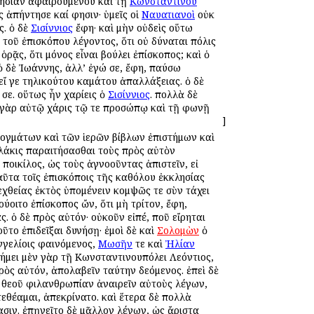
ησίαν ἀφαιρουμένου καὶ τῇ
Κωνσταντίνου
 ἀπήντησε καί φησιν· ὑμεῖς οἱ
Ναυατιανοὶ
οὐκ
ς. ὁ δὲ
Σισίννιος
ἔφη· καὶ μὴν οὐδεὶς οὕτω
ὲ τοῦ ἐπισκόπου λέγοντος, ὅτι οὐ δύναται πόλις
ρᾷς, ὅτι μόνος εἶναι βούλει ἐπίσκοπος; καὶ ὁ
. ὁ δὲ Ἰωάννης, ἀλλ’ ἐγώ σε, ἔφη, παύσω
εἴ γε τηλικούτου καμάτου ἀπαλλάξειας. ὁ δὲ
 σε. οὕτως ἦν χαρίεις ὁ
Σισίννιος
. πολλὰ δὲ
ν γὰρ αὐτῷ χάρις τῷ τε προσώπῳ καὶ τῇ φωνῇ
]
δογμάτων καὶ τῶν ἱερῶν βίβλων ἐπιστήμων καὶ
λάκις παραιτήσασθαι τοὺς πρὸς αὐτὸν
 ποικίλος, ὡς τοὺς ἀγνοοῦντας ἀπιστεῖν, εἰ
ταῦτα τοῖς ἐπισκόποις τῆς καθόλου ἐκκλησίας
εχθείας ἐκτὸς ὑπομένειν κομψῶς τε σὺν τάχει
ύοιτο ἐπίσκοπος ὤν, ὅτι μὴ τρίτον, ἔφη,
. ὁ δὲ πρὸς αὐτόν· οὐκοῦν εἰπέ, ποῦ εἴρηται
το ἐπιδεῖξαι δυνήσῃ· ἐμοὶ δὲ καὶ
Σολομὼν
ὁ
αγγελίοις φαινόμενος,
Μωσῆν
τε καὶ
Ἠλίαν
δήμει μὲν γὰρ τῇ Κωνσταντινουπόλει Λεόντιος,
ὸς αὐτόν, ἀπολαβεῖν ταύτην δεόμενος. ἐπεὶ δὲ
ὰ θεοῦ φιλανθρωπίαν ἀναιρεῖν αὐτοὺς λέγων,
τεθέαμαι, ἀπεκρίνατο. καὶ ἕτερα δὲ πολλὰ
σιν. ἐπῃνεῖτο δὲ μᾶλλον λέγων, ὡς ἄριστα