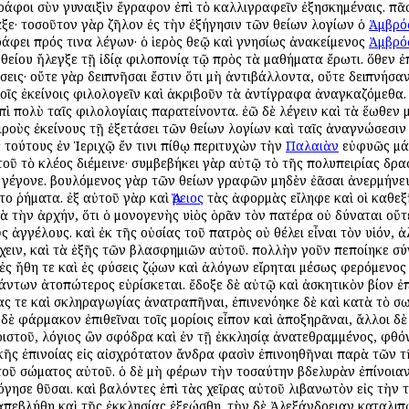
γράφοι σὺν γυναιξὶν ἔγραφον ἐπὶ τὸ καλλιγραφεῖν ἐξησκημέναις. πᾶσ
έταξε· τοσοῦτον γὰρ ζῆλον ἐς τὴν ἐξήγησιν τῶν θείων λογίων ὁ
Ἀμβρό
φει πρός τινα λέγων· ὁ ἱερὸς θεῷ καὶ γνησίως ἀνακείμενος
Ἀμβρό
 θείου ἤλεγξε τῇ ἰδίᾳ φιλοπονίᾳ τῷ πρὸς τὰ μαθήματα ἔρωτι. ὅθεν 
ις· οὔτε γὰρ δειπνῆσαι ἔστιν ὅτι μὴ ἀντιβάλλοντα, οὔτε δειπνήσαν
ροῖς ἐκείνοις φιλολογεῖν καὶ ἀκριβοῦν τὰ ἀντίγραφα ἀναγκαζόμεθα.
ἐπὶ πολὺ ταῖς φιλολογίαις παρατείνοντα. ἐῶ δὲ λέγειν καὶ τὰ ἕωθεν
ιροὺς ἐκείνους τῇ ἐξετάσει τῶν θείων λογίων καὶ ταῖς ἀναγνώσεσιν
 τούτους ἐν Ἱεριχῷ ἔν τινι πίθῳ περιτυχὼν τὴν
Παλαιὰν
εὐφυῶς μάλ
τοῦ τὸ κλέος διέμεινε· συμβεβήκει γὰρ αὐτῷ τὸ τῆς πολυπειρίας δρ
 γέγονε. βουλόμενος γὰρ τῶν θείων γραφῶν μηδὲν ἐᾶσαι ἀνερμήνε
το ῥήματα. ἐξ αὐτοῦ γὰρ καὶ
Ἄρειος
τὰς ἀφορμὰς εἴληφε καὶ οἱ καθεξῆς
 τὴν ἀρχήν, ὅτι ὁ μονογενὴς υἱὸς ὁρᾶν τὸν πατέρα οὐ δύναται οὔτε
 ἀγγέλους. καὶ ἐκ τῆς οὐσίας τοῦ πατρὸς οὐ θέλει εἶναι τὸν υἱόν, ἀ
ιν, καὶ τὰ ἑξῆς τῶν βλασφημιῶν αὐτοῦ. πολλὴν γοῦν πεποίηκε σύν
 ἐς ἤθη τε καὶ ἐς φύσεις ζῴων καὶ ἀλόγων εἴρηται μέσως φερόμενος
πάντων ἀτοπώτερος εὑρίσκεται. ἔδοξε δὲ αὐτῷ καὶ ἀσκητικὸν βίον 
ας τε καὶ σκληραγωγίας ἀνατραπῆναι, ἐπινενόηκε δὲ καὶ κατὰ τὸ σω
 δὲ φάρμακον ἐπιθεῖναι τοῖς μορίοις εἶπον καὶ ἀποξηρᾶναι, ἄλλοι 
ριστοῦ, λόγιος ὢν σφόδρα καὶ ἐν τῇ ἐκκλησίᾳ ἀνατεθραμμένος, φθόν
ῆς ἐπινοίας εἰς αἰσχρότατον ἄνδρα φασὶν ἐπινοηθῆναι παρὰ τῶν τ
τοῦ σώματος αὐτοῦ. ὁ δὲ μὴ φέρων τὴν τοσαύτην βδελυρὰν ἐπίνοι
ησε θῦσαι. καὶ βαλόντες ἐπὶ τὰς χεῖρας αὐτοῦ λιβανωτὸν εἰς τὴν 
πεβλήθη καὶ τῆς ἐκκλησίας ἐξεώσθη. τὴν δὲ Ἀλεξάνδρειαν καταλιπὼ