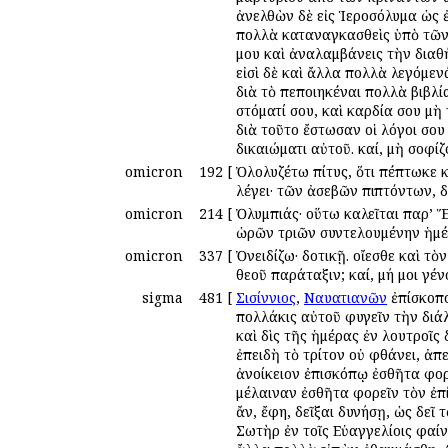
ἀνελθὼν δὲ εἰς Ἱεροσόλυμα ὡς ἐ
πολλὰ καταναγκασθεὶς ὑπὸ τῶν ἱ
μου καὶ ἀναλαμβάνεις τὴν διαθ
εἰσὶ δὲ καὶ ἄλλα πολλὰ λεγόμε
διὰ τὸ πεποιηκέναι πολλὰ βιβλί
στόματί σου, καὶ καρδία σου μὴ
διὰ τοῦτο ἔστωσαν οἱ λόγοι σου 
δικαιώματι αὐτοῦ. καί, μὴ σοφ
omicron
192
[
Ὀλολυζέτω πίτυς, ὅτι πέπτωκε 
λέγει· τῶν ἀσεβῶν πιπτόντων, δ
omicron
214
[
Ὀλυμπιάς· οὕτω καλεῖται παρ’ 
ὡρῶν τριῶν συντελουμένην ἡμέ
omicron
337
[
Ὀνειδίζω· δοτικῇ. οἴεσθε καὶ τὸ
θεοῦ παράταξιν; καί, μή μοι γέν
sigma
481
[
Σισίννιος
,
Ναυατιανῶν
ἐπίσκοπο
πολλάκις αὐτοῦ φυγεῖν τὴν διάλ
καὶ δὶς τῆς ἡμέρας ἐν λουτροῖς 
ἐπειδὴ τὸ τρίτον οὐ φθάνει, ἀπ
ἀνοίκειον ἐπισκόπῳ ἐσθῆτα φορο
μέλαιναν ἐσθῆτα φορεῖν τὸν ἐπ
ἄν, ἔφη, δεῖξαι δυνήσῃ, ὡς δεῖ
Σωτὴρ ἐν τοῖς Εὐαγγελίοις φαί