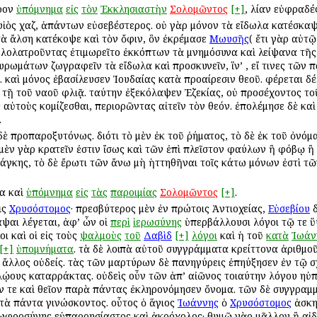
ὗρον
ὑπόμνημα
εἰς
τὸν
Ἐκκλησιαστὴν
Σολομῶντος
[+]
, λίαν εὐφραδέ
υἱὸς Ἄχαζ, ἁπάντων εὐσεβέστερος. οὐ γὰρ μόνον τὰ εἴδωλα κατέσκα
 τὰ ἄλση κατέκοψε καὶ τὸν ὄφιν, ὃν ἐκρέμασε
Μωυσῆς
( ἔτι γὰρ αὐτ
ωλολατροῦντας ἐτιμωρεῖτο ἐκκόπτων τὰ μνημόσυνα καὶ λείψανα τῆς
ρωμάτων ζωγραφεῖν τὰ εἴδωλα καὶ προσκυνεῖν, ἵν’ , εἴ τινες τῶν 
 καὶ μόνος ἐβασίλευσεν Ἰουδαίας κατὰ προαίρεσιν θεοῦ. φέρεται δέ 
τῇ τοῦ ναοῦ φλιᾷ. ταύτην ἐξεκόλαψεν Ἐζεκίας, οὐ προσέχοντος το
αὐτοὺς κομίζεσθαι, περιορῶντας αἰτεῖν τὸν θεόν. ἐπολέμησε δὲ καὶ
.
δὲ προπαροξυτόνως. διότι τὸ μὲν ἐκ τοῦ ῥήματος, τὸ δὲ ἐκ τοῦ ὀνόμα
μὲν γὰρ κρατεῖν ἐστιν ἴσως καὶ τῶν ἐπὶ πλεῖστον φαύλων ἢ φόβῳ ἢ
γκης, τὸ δὲ ἔρωτι τῶν ἄνω μὴ ἡττηθῆναι τοῖς κάτω μόνων ἐστὶ τῶ
ρα καὶ
ὑπόμνημα
εἰς
τὰς
παροιμίας
Σολομῶντος
[+]
.
ὶς
Χρυσόστομος
· πρεσβύτερος μὲν ἐν πρώτοις Ἀντιοχείας,
Εὐσεβίου
δ
ψαι λέγεται, ἀφ’ ὧν οἱ
περὶ
ἱερωσύνης
ὑπερβάλλουσι λόγοι τῷ τε ὕψ
ι καὶ οἱ εἰς τοὺς
ψαλμοὺς
τοῦ
Δαβὶδ
[+]
λόγοι
καὶ ἡ τοῦ
κατὰ
Ἰωάν
[+]
ὑπομνήματα
. τὰ δὲ λοιπὰ αὐτοῦ συγγράμματα κρείττονα ἀριθμο
 ἄλλος οὐδείς. τὰς τῶν μαρτύρων δὲ πανηγύρεις ἐπηύξησεν ἐν τῷ σ
λῴους καταρράκτας. οὐδεὶς οὖν τῶν ἀπ’ αἰῶνος τοιαύτην λόγου ηὐπ
ν τε καὶ θεῖον παρὰ πάντας ἐκληρονόμησεν ὄνομα. τῶν δὲ συγγραμ
τὰ πάντα γινώσκοντος. οὗτος ὁ ἅγιος
Ἰωάννης
ὁ
Χρυσόστομος
ἀσκη
σωφροσύνης εὐπαρρησίαστος καὶ ἀκρόχολος· θυμῷ γὰρ μᾶλλον ἢ αἰδο