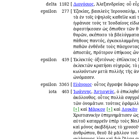
delta
1182
[
Διονύσιος
, Ἀλεξανδρείας· οὗ ε
epsilon
277
[
Ἐζεκίας, βασιλεὺς Ἱερουσαλήμ, 
τὰ ἐν τοῖς ὑψηλοῖς καθεῖλε καὶ
ἠφάνισε τούς τε Ἰουδαίους εἰδ
ἀφεστήκεσαν ὡς ὄπισθεν τῶν θυ
θυρῶν, σκέποιτο τὰ βδελύγματα.
πάθους παντός, ἐγκεκολαμμένη 
παθῶν ἐνθένδε τοὺς πάσχοντας 
ἀποστάς, πρότερον ὑπήκοος ὤν
epsilon
459
[
Ἐκλεκτός· ὀξυτόνως· ἐπίλεκτος 
ἐκλεκτῶν κρατήσει εὐχερῶς. τὸ 
κωλυόντων μετὰ πολλῆς τῆς ἀνά
ὠνόμασεν.
epsilon
3365
[
Εὐάγριος
· οὗτος ἔγραψε διάφο
iota
463
[
Ἰωάννης
,
Ἀντιοχεύς
, ὁ ἐπικληθε
ἀκόλουθος. οὗτος πολλὰ συγγρά
τῶν ὀνομάτων. τούτοις ἐφάμιλλο
[+]
καὶ
Μάρκον
[+]
καὶ
Λουκᾶν
Χριστιανικὴν ὑπεμνημάτισεν ὡς
αὐτοῦ καταρρεῖν ὑπὲρ τοὺς Νει
καὶ μόνος ἀκιβδήλως τὸ χρυσοῦ
ἀνθρώπου, θεοῦ δὲ μᾶλλον τοῦ 
φιλήσυχος λίαν καὶ διὰ ζῆλον 