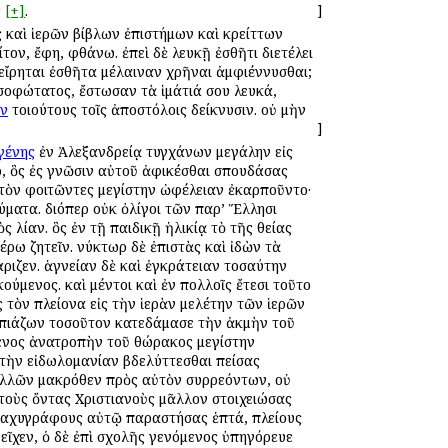
ς
[+]
.
]
ς καὶ ἱερῶν βίβλων ἐπιστήμων καὶ κρείττων
ίτον, ἔφη, φθάνω. ἐπεὶ δὲ λευκῇ ἐσθῆτι διετέλει
εἴρηται ἐσθῆτα μέλαιναν χρῆναι ἀμφιέννυσθαι;
σοφώτατος, ἔστωσαν τὰ ἱμάτιά σου λευκά,
ν
τοιούτους τοῖς ἀποστόλοις δείκνυσιν. οὐ μὴν
]
γένης
ἐν Ἀλεξανδρείᾳ τυγχάνων μεγάλην εἰς
, ὃς ἐς γνῶσιν αὐτοῦ ἀφικέσθαι σπουδάσας
τὸν φοιτῶντες μεγίστην ὠφέλειαν ἐκαρποῦντο·
ύματα. διόπερ οὐκ ὀλίγοι τῶν παρ’ Ἕλλησι
λίαν. ὃς ἐν τῇ παιδικῇ ἡλικίᾳ τὸ τῆς θείας
ρω ζητεῖν. νύκτωρ δὲ ἐπιστὰς καὶ ἰδὼν τὰ
ριζεν. ἁγνείαν δὲ καὶ ἐγκράτειαν τοσαύτην
ύμενος. καὶ μέντοι καὶ ἐν πολλοῖς ἔτεσι τοῦτο
 τὸν πλείονα εἰς τὴν ἱερὰν μελέτην τῶν ἱερῶν
ὑπωπιάζων τοσοῦτον κατεδάμασε τὴν ἀκμὴν τοῦ
μενος ἀνατροπὴν τοῦ θώρακος μεγίστην
 τὴν εἰδωλομανίαν βδελύττεσθαι πείσας
ολλῶν μακρόθεν πρὸς αὐτὸν συρρεόντων, οὐ
 τοὺς ὄντας Χριστιανοὺς μᾶλλον στοιχειώσας
 ταχυγράφους αὐτῷ παραστήσας ἑπτά, πλείους
εῖχεν, ὁ δὲ ἐπὶ σχολῆς γενόμενος ὑπηγόρευε