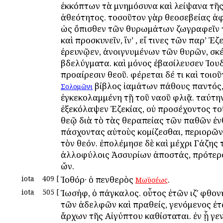
ἐκκόπτων τὰ μνημόσυνα καὶ λείψανα τῆ
ἀθεότητος. τοσοῦτον γὰρ θεοσεβείας ἀ
ὡς ὄπισθεν τῶν θυρωμάτων ζωγραφεῖν 
καὶ προσκυνεῖν, ἵν’ , εἴ τινες τῶν παρ’ Ἐζ
ἐρευνῷεν, ἀνοιγνυμένων τῶν θυρῶν, σκέ
βδελύγματα. καὶ μόνος ἐβασίλευσεν Ἰου
προαίρεσιν θεοῦ. φέρεται δέ τι καὶ τοιοῦ
βίβλος ἰαμάτων πάθους παντός
Σολομῶνι
ἐγκεκολαμμένη τῇ τοῦ ναοῦ φλιᾷ. ταύτη
ἐξεκόλαψεν Ἐζεκίας, οὐ προσέχοντος το
θεῷ διὰ τὸ τὰς θεραπείας τῶν παθῶν ἐν
πάσχοντας αὐτοὺς κομίζεσθαι, περιορῶν
τὸν θεόν. ἐπολέμησε δὲ καὶ μέχρι Γάζης 
ἀλλοφύλοις Ἀσσυρίων ἀποστάς, πρότερ
ὤν.
iota
409
[
Ἰοθόρ· ὁ πενθερὸς
.
Μωϋσέως
iota
505
[
Ἰωσήφ, ὁ πάγκαλος. οὗτος ἐτῶν ιζʹ φθον
τῶν ἀδελφῶν καὶ πραθείς, γενόμενος ἐτ
ἄρχων τῆς Αἰγύπτου καθίσταται. ἐν ᾗ γε