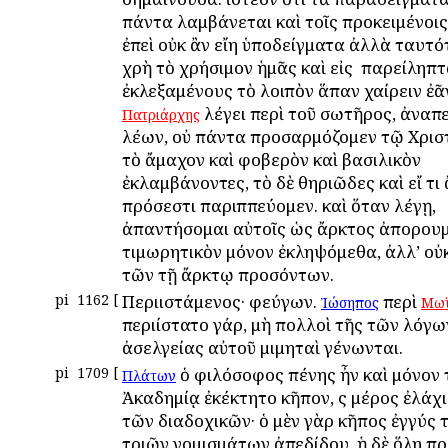
πάντα λαμβάνεται καὶ τοῖς προκειμένοις
ἐπεὶ οὐκ ἂν εἴη ὑποδείγματα ἀλλὰ ταυτό
χρὴ τὸ χρήσιμον ἡμᾶς καὶ εἰς ὃ παρείληπτ
ἐκλεξαμένους τὸ λοιπὸν ἅπαν χαίρειν ἐᾶν
λέγει περὶ τοῦ σωτῆρος, ἀναπ
Πατριάρχης
λέων, οὐ πάντα προσαρμόζομεν τῷ Χρισ
τὸ ἄμαχον καὶ φοβερὸν καὶ βασιλικὸν
ἐκλαμβάνοντες, τὸ δὲ θηριῶδες καὶ εἴ τι
πρόσεστι παριππεύομεν. καὶ ὅταν λέγῃ,
ἀπαντήσομαι αὐτοῖς ὡς ἄρκτος ἀπορουμ
τιμωρητικὸν μόνον ἐκληψόμεθα, ἀλλ’ οὐκ
τῶν τῇ ἄρκτῳ προσόντων.
pi
1162
[
Περιιστάμενος· φεύγων.
περὶ
Ἰώσηπος
Μω
περιίστατο γάρ, μὴ πολλοὶ τῆς τῶν λόγω
ἀσελγείας αὐτοῦ μιμηταὶ γένωνται.
pi
1709
[
ὁ φιλόσοφος πένης ἦν καὶ μόνον 
Πλάτων
Ἀκαδημίᾳ ἐκέκτητο κῆπον, ὃς μέρος ἐλάχ
τῶν διαδοχικῶν· ὁ μὲν γὰρ κῆπος ἐγγύς 
τριῶν νομισμάτων ἀπεδίδου, ἡ δὲ ὅλη π