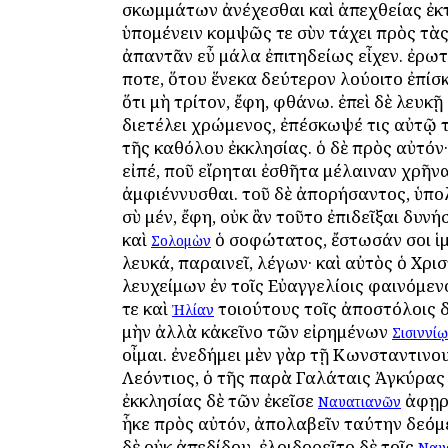
σκωμμάτων ἀνέχεσθαι καὶ ἀπεχθείας ἐκ
ὑπομένειν κομψῶς τε σὺν τάχει πρὸς τὰ
ἀπαντᾶν εὖ μάλα ἐπιτηδείως εἶχεν. ἐρωτ
ποτε, ὅτου ἕνεκα δεύτερον λούοιτο ἐπίσ
ὅτι μὴ τρίτον, ἔφη, φθάνω. ἐπεὶ δὲ λευκῇ
διετέλει χρώμενος, ἐπέσκωψέ τις αὐτῷ 
τῆς καθόλου ἐκκλησίας. ὁ δὲ πρὸς αὐτόν
εἰπέ, ποῦ εἴρηται ἐσθῆτα μέλαιναν χρῆνα
ἀμφιέννυσθαι. τοῦ δὲ ἀπορήσαντος, ὑπ
σὺ μέν, ἔφη, οὐκ ἂν τοῦτο ἐπιδεῖξαι δυνήσ
καὶ
ὁ σοφώτατος, ἔστωσάν σοι ἱ
Σολομὼν
λευκά, παραινεῖ, λέγων· καὶ αὐτὸς ὁ Χρι
λευχείμων ἐν τοῖς Εὐαγγελίοις φαινόμεν
τε καὶ
τοιούτους τοῖς ἀποστόλοις δ
Ἠλίαν
μὴν ἀλλὰ κἀκεῖνο τῶν εἰρημένων
Σισιννίῳ
οἶμαι. ἐνεδήμει μὲν γὰρ τῇ Κωνσταντινο
Λεόντιος, ὁ τῆς παρὰ Γαλάταις Ἀγκύρας
ἐκκλησίας δὲ τῶν ἐκεῖσε
ἀφῃρ
Ναυατιανῶν
ἧκε πρὸς αὐτόν, ἀπολαβεῖν ταύτην δεόμε
δὲ οὐκ ἀπεδίδου, ἐλοιδορεῖτο δὲ τοῖς
Ναυ