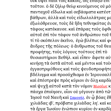
οὐκ ὄψει πᾶσι τοῖς κακοῖς, οἷς ἐπάξω ἐπὶ
τοῦτον. ὁ δὲ ζήλῳ θείῳ κινούμενος οὐ μ
πανταχοῦ εἴδωλα καὶ σεβάσματα κατέστ
βάθρων, ἀλλὰ καὶ τοὺς εἰδωλολάτρας μ
ἐξωλόθρευσε, τοὺς δὲ ἤδη τεθνηκότας ἐν
τάφοις κατέκαυσε. καὶ ἐπάρας τοὺς ὀφ
αὐτοῦ ἐπὶ τὸν τάφον τοῦ ἀνθρώπου τοῦ θ
τί τὸ σκόπελον ἐκεῖνο, ὃ ἐγὼ βλέπω; καί φ
ἄνδρες τῆς πόλεως· ὁ ἄνθρωπος τοῦ θεοῦ
προφήτης, τοὺς λόγους τούτους ἐπὶ τὸ
θυσιαστήριον Βεθήλ. καὶ εἶπεν· ἄφετε αὐ
κινήσῃ τὰ ὀστᾶ αὐτοῦ. καὶ μέντοι καὶ τοὺ
ἐγγαστριμύθους καὶ τοὺς ψευδοπροφήτα
βδέλυγμα καὶ προσόχθισμα ἐν Ἱερουσαλ
καὶ ἐπέστρεψε πρὸς κύριον ἐν ὅλῃ καρδίᾳ
καὶ ψυχῇ αὐτοῦ κατὰ τὸν νόμον
κ
Μωσέως
πάσχα ἐποίησεν, οἷον οὐ γέγονεν ἀπὸ τ
Ἰησοῦ τοῦ Ναυῆ καὶ
. ἐν ᾧ βόας ἔ
Σαμουήλ
χιλιάδας ιβʹ, πρόβατα χιλιάδας ληʹ. καὶ
τὰ ἔργα Ἰωσίου ἐνώπιον κυρίου ἐν καρδί