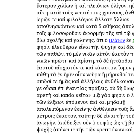
ὕστερον χιλίων ἢ καὶ πλειόνων ὀλίγον. η
αὕτη κατὰ τοὺς νεωτέρους χρόνους, ἀ
ἱερῶν τε καὶ φιλολόγων ἄλλοτε ἄλλων
ἀποθνησκόντων καὶ κατὰ διαθήκας ἀπο
τοῖς φιλοσοφοῦσιν ἀφορμὴν τῆς ἐπὶ τῷ
βίῳ σχολῆς καὶ γαλήνης. ὅτι ὁ
ἐν
Πλάτων
φησὶν ἐλευθέραν εἶναι τὴν ψυχὴν καὶ δέ
τῶν παθῶν. τὸ μὲν νικᾶν αὐτὸν ἑαυτὸν 
νικῶν πρώτη καὶ ἀρίστη, τὸ δὲ ἡττᾶσθαι
ἑαυτοῦ αἴσχιστόν τε καὶ κάκιστον. ἴσμεν 
πάθη τὰ ἐν ἡμῖν οἷον νεῦρα ἢ μήρινθοί τι
σπῶσί τε ἡμᾶς καὶ ἀλλήλαις ἀνθέλκουσιν
γε οὖσαι ἐπ’ ἐναντίας πράξεις. οὐ δὴ διω
ἀρετὴ καὶ κακία κεῖται· μιᾷ γάρ φησιν ὁ 
τῶν ἕλξεων ἑπόμενον ἀεὶ καὶ μηδαμῇ
ἀπολειπόμενον ἐκείνης ἀνθέλκειν τοῖς ἄ
μέτροις ἕκαστον, ταύτην δὲ εἶναι τὴν το
ἀγωγήν. ἀπέδειξεν οὖν ὁ σοφὸς ὡς τῇ β
ψυχῆς ἀπένειμε τὴν τῶν κρειττόνων καὶ