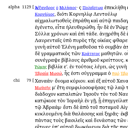
alpha
1129
[
· ὃς
ἐπεκλήθη 
Ἀλέξανδρος
ὁ
Μιλήσιος
Πολυΐστωρ
, διότι Κορνηλίῳ Λεντούλῳ
Κορνήλιος
αἰχμαλωτισθεὶς ἐπράθη καὶ αὐτῷ παιδα
ἐγένετο, εἶτα ἠλευθερώθη. ἦν δὲ ἐν Ῥώμῃ
Σύλλα χρόνων καὶ ἐπὶ τάδε. ἀνῃρέθη δὲ 
Λαυρενταῖς ὑπὸ πυρὸς τῆς οἰκίας φθαρεί
γυνὴ αὐτοῦ Ἑλένη μαθοῦσα τὸ συμβὰν ἀπ
δὲ γραμματικὸς τῶν
μαθητῶν. ο
Κράτητος
συνέγραψε βίβλους ἀριθμοῦ κρείττους. 
βιβλία εʹ. ἐν τούτοις λέγει, ὡς γυν
Ῥώμης
, ἧς ἐστι σύγγραμμα ὁ
Ἐβραία
Μωσώ
παῤ
Ἐβρ
chi
79
[
Χαναάν· ὄνομα κύριον. καὶ ἐξ αὐτοῦ Χανα
μʹ ἔτη συμφιλοσοφήσας τῷ λαῷ τ
Μωϋσῆς
διάδοχον καταλιπὼν Ἰησοῦν τὸν τοῦ Ναυ
κατῴκισε τὸν Ἰσραὴλ ἐν γῇ, ᾗ ἐπηγγείλα
τῷ Ἀβραάμ· ἔστι δὲ ἀπὸ τοῦ ποταμοῦ Αἰ
κυκλουμένη διὰ θαλάσσης καὶ ξηρᾶς· ἐ
πάντας τοὺς βασιλεῖς καὶ δυνάστας τῶν
οἵτινες ὑπ’ αὐτοῦ διωκόμενοι διὰ τῆς πα