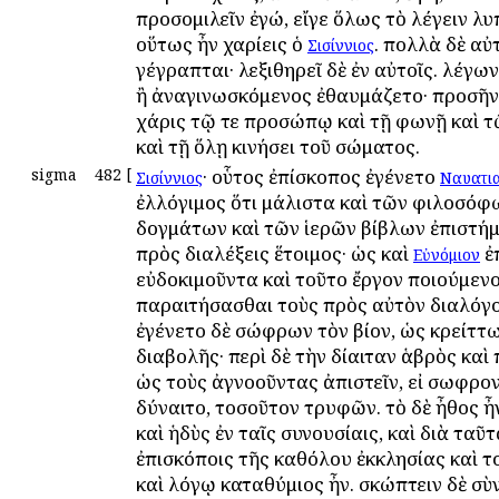
προσομιλεῖν ἐγώ, εἴγε ὅλως τὸ λέγειν λυπ
οὕτως ἦν χαρίεις ὁ
. πολλὰ δὲ αὐ
Σισίννιος
γέγραπται· λεξιθηρεῖ δὲ ἐν αὐτοῖς. λέγω
ἢ ἀναγινωσκόμενος ἐθαυμάζετο· προσῆν
χάρις τῷ τε προσώπῳ καὶ τῇ φωνῇ καὶ τ
καὶ τῇ ὅλῃ κινήσει τοῦ σώματος.
sigma
482
[
· οὗτος ἐπίσκοπος ἐγένετο
Σισίννιος
Ναυατι
ἐλλόγιμος ὅτι μάλιστα καὶ τῶν φιλοσόφ
δογμάτων καὶ τῶν ἱερῶν βίβλων ἐπιστή
πρὸς διαλέξεις ἕτοιμος· ὡς καὶ
ἐ
Εὐνόμιον
εὐδοκιμοῦντα καὶ τοῦτο ἔργον ποιούμεν
παραιτήσασθαι τοὺς πρὸς αὐτὸν διαλόγο
ἐγένετο δὲ σώφρων τὸν βίον, ὡς κρείττω
διαβολῆς· περὶ δὲ τὴν δίαιταν ἁβρὸς καὶ 
ὡς τοὺς ἀγνοοῦντας ἀπιστεῖν, εἰ σωφρον
δύναιτο, τοσοῦτον τρυφῶν. τὸ δὲ ἦθος ἦ
καὶ ἡδὺς ἐν ταῖς συνουσίαις, καὶ διὰ ταῦτ
ἐπισκόποις τῆς καθόλου ἐκκλησίας καὶ τ
καὶ λόγῳ καταθύμιος ἦν. σκώπτειν δὲ σὺν