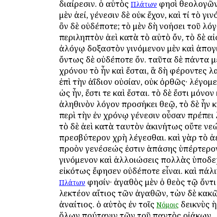
διαίρεσιν. ὁ αὐτὸς
φησὶ θεολογῶν·
Πλάτων
μὲν ἀεί, γένεσιν δὲ οὐκ ἔχον, καὶ τί τὸ γιν
ὂν δὲ οὐδέποτε; τὸ μὲν δὴ νοήσει τοῦ λό
περιληπτὸν ἀεὶ κατὰ τὸ αὐτὸ ὄν, τὸ δὲ α
ἀλόγῳ δοξαστὸν γινόμενον μὲν καὶ ἀπογ
ὄντως δὲ οὐδέποτε ὄν. ταῦτα δὲ πάντα 
χρόνου τὸ ἦν καὶ ἔσται, ἃ δὴ φέροντες 
ἐπὶ τὴν ἀΐδιον οὐσίαν, οὐκ ὀρθῶς· λέγομε
ὡς ἦν, ἔστι τε καὶ ἔσται. τὸ δὲ ἔστι μόνον
ἀληθινὸν λόγον προσήκει θεῷ, τὸ δὲ ἦν κ
περὶ τὴν ἐν χρόνῳ γένεσιν οὖσαν πρέπει 
τὸ δὲ ἀεὶ κατὰ ταυτὸν ἀκινήτως οὔτε νε
πρεσβύτερον χρὴ λέγεσθαι. καὶ γὰρ τὸ ἀε
προὸν γενέσεώς ἐστιν ἁπάσης ὑπέρτερον
γινόμενον καὶ ἀλλοιώσεις πολλὰς ὑποδ
εἰκότως ἔφησεν οὐδέποτε εἶναι. καὶ πάλι
φησίν· ἀγαθὸς μὲν ὁ θεὸς τῷ ὄντι 
Πλάτων
λεκτέον αἴτιος τῶν ἀγαθῶν, τὼν δὲ κα
ἀναίτιος. ὁ αὐτὸς ἐν τοῖς
δεικνὺς ἡ
Νόμοις
ὅλων πρύτανιν τῶν τοῦ παντὸς οἰάκων