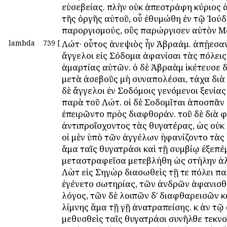
εὐσεβείας. πλὴν οὐκ ἀπεστράφη κύριος 
τῆς ὀργῆς αὐτοῦ, οὗ ἐθυμώθη ἐν τῷ Ἰούδ
παροργισμούς, οὓς παρώργισεν αὐτὸν Μ
lambda
739
[
Λώτ· οὗτος ἀνεψιὸς ἦν Ἀβραάμ. ἀπῄεσαν
ἄγγελοι εἰς Σόδομα ἀφανίσαι τὰς πόλεις
ἁμαρτίας αὐτῶν. ὁ δὲ Ἀβραὰμ ἱκέτευσε δ
μετὰ ἀσεβοῦς μὴ συναπολέσαι, τάχα διὰ 
δὲ ἄγγελοι ἐν Σοδόμοις γενόμενοι ξενίας
παρὰ τοῦ Λώτ. οἱ δὲ Σοδομῖται ἀποσπᾶν
ἐπειρῶντο πρὸς διαφθοράν. τοῦ δὲ διὰ φ
ἀντιπροΐσχοντος τὰς θυγατέρας, ὡς οὐκ 
οἱ μὲν ὑπὸ τῶν ἀγγέλων ἠφανίζοντο τὰς 
ἅμα ταῖς θυγατράσι καὶ τῇ συμβίῳ ἐξεπέ
μεταστραφεῖσα μετεβλήθη ὡς στήλην ἁλ
Λὼτ εἰς Σηγὼρ διασωθεὶς τῇ τε πόλει πα
ἐγένετο σωτηρίας, τῶν ἀνδρῶν ἀφανισθ
λόγος, τῶν δὲ λοιπῶν δʹ διαφθαρεισῶν κ
λίμνης ἅμα τῇ γῇ ἀνατραπείσης. κ ἀν τῷ 
μεθυσθεὶς ταῖς θυγατράσι συνῆλθε τεκνοῖ