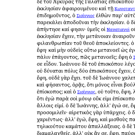
δὲ τοῦ Ἀγκύρας τῆς Γαλατίας ἐπισκόπου
ἐκκλησίαν ἀφαιρουμένου καὶ τῇ
Κωνσταντ
ἐπιδημοῦντος, ὁ
ἐλθὼν παρ’ αὐτ
Σισίννιος
παρεκάλει ἀποδοῦναι τὴν ἐκκλησίαν. ὁ 
ἀπήντησε καί φησιν· ὑμεῖς οἱ
οὐ
Ναυατιανοὶ
ἐκκλησίαν ἔχειν, τὴν μετάνοιαν ἀναιροῦν
φιλανθρωπίαν τοῦ θεοῦ ἀποκλείοντες. ὁ
ἔφη· καὶ μὴν οὐδεὶς οὕτω μετανοεῖ ὡς ἐγ
πάλιν ἐπάγοντος, πῶς μετανοεῖς; ἔφη ὁ
σε εἶδον. Ἰωάννου δὲ τοῦ ἐπισκόπου λέγο
οὐ δύναται πόλις δύο ἐπισκόπους ἔχειν, 
ἔφη, οὐδὲ γὰρ ἔχει. τοῦ δὲ Ἰωάννου χαλ
καὶ φήσαντος, ὁρᾷς, ὅτι μόνος εἶναι βούλ
ἐπίσκοπος; καὶ ὁ
, οὐ τοῦτο, ἔφη,
Σισίννιος
ὅτι ἐγὼ παρὰ σοὶ μόνῳ οὔκ εἰμι ἐπίσκοπος,
ἄλλοις εἰμί. ὁ δὲ Ἰωάννης, ἀλλ’ ἐγώ σε, 
προσομιλεῖν· αἱρετικὸς γὰρ ὑπάρχεις. ὁ 
χαριέντως· ἀλλ’ ἐγώ, ἔφη, καὶ μισθοὺς πα
τηλικούτου καμάτου ἀπαλλάξειας. ὁ δὲ
διαμαλαχθείς, ἀλλ’ οὐκ ἄν σε, ἔφη, παύ