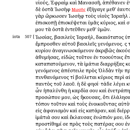
υἱούς, Ἐφραὶμ καὶ Μανασσῆ, ἀπέθανεν ἐτ
δὲ ὀστᾶ Ἰωσὴφ
ἐξήγαγε μεθ’ ἑαυτ
Μωσῆς
γὰρ ὥρκωσεν Ἰωσὴφ τοὺς υἱοὺς Ἰσραὴλ 
ἐπισκοπῇ ἐπισκέψεται ὑμᾶς κύριος, καὶ 
μου τὰ ὀστᾶ ἐντεῦθεν μεθ’ ὑμῶν.
iota
507
[
Ἰωσίας, βασιλεὺς Ἰσραήλ, δικαιότατος ὑ
ἔμπροσθεν αὐτοῦ βασιλεῖς γενόμενος. ὃς 
κυρίου ἀναγινωσκόμενον ἀκριβῶς ἀκούσ
ἀθυμήσας, εἰδὼς τοῦτον ἐν τοσούτοις ἔτ
καταπατούμενον, τὰ ἱμάτια διαρρήξας κ
γενόμενος ἀπέστειλε πρὸς Ὀλδὰν τὴν π
πυνθανόμενος τί βούλεται κύριος περὶ α
παντὸς τοῦ λαοῦ. ἡ δὲ φησί· τάδε λέγει κ
ὧν ἡπαλύνθη ἡ καρδία σου καὶ ἐνετράπ
προσώπου μου, ὡς ἤκουσας, ὅτι ἐλάλησα
τόπον τοῦτον καὶ τοὺς ἐνοικοῦντας αὐτὸν
εἰς ἀφανισμὸν καὶ εἰς κατάραν, καὶ διέρ
ἱμάτιά σου καὶ ἔκλαυσας ἐνώπιόν μου, ἰδ
προστίθημί σε πρὸς τοὺς πατέρας σου ἐν 