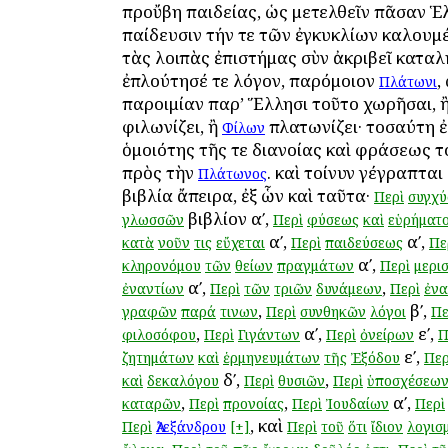
προὔβη παιδείας, ὡς μετελθεῖν πᾶσαν Ἑ
παίδευσιν τήν τε τῶν ἐγκυκλίων καλουμ
τὰς λοιπὰς ἐπιστήμας σὺν ἀκριβεῖ καταλ
ἐπλούτησέ τε λόγον, παρόμοιον
,
Πλάτωνι
παροιμίαν παρ’ Ἕλλησι τοῦτο χωρῆσαι, 
φιλωνίζει, ἢ
πλατωνίζει· τοσαύτη ἐ
Φίλων
ὁμοιότης τῆς τε διανοίας καὶ φράσεως 
πρὸς τὴν
. καὶ τοίνυν γέγραπτα
Πλάτωνος
βιβλία ἄπειρα, ἐξ ὧν καὶ ταῦτα·
Περὶ
συγχύ
βιβλίον αʹ,
γλωσσῶν
Περὶ
φύσεως
καὶ
εὑρήματ
αʹ,
αʹ,
κατὰ
νοῦν
τις
εὔχεται
Περὶ
παιδεύσεως
Πε
αʹ,
κληρονόμου
τῶν
θείων
πραγμάτων
Περὶ
μερι
αʹ,
,
ἐναντίων
Περὶ
τῶν
τριῶν
δυνάμεων
Περὶ
ἐνα
,
βʹ,
γραφῶν
παρά
τινων
Περὶ
συνθηκῶν
λόγοι
Πε
,
αʹ,
εʹ,
φιλοσόφου
Περὶ
Γιγάντων
Περὶ
ὀνείρων
Π
εʹ,
ζητημάτων
καὶ
ἑρμηνευμάτων
τῆς
Ἐξόδου
Περ
δʹ,
,
καὶ
δεκαλόγου
Περὶ
θυσιῶν
Περὶ
ὑποσχέσεω
,
,
αʹ,
καταρῶν
Περὶ
προνοίας
Περὶ
Ἰουδαίων
Περὶ
, καὶ
Περὶ
Ἀλεξάνδρου
[+]
Περὶ
τοῦ
ὅτι
ἴδιον
λογισ