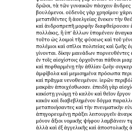
δρῶσι, τὰ τῶν γυναικῶν πάσχειν ἄνδρες
βουλόμενοι. οὐδενὸς γὰρ χρησίμου χάρι
μετατιθέντες ἢ ἀσελγείας ἕνεκεν τὴν θ
καὶ ἀνδροπρεπῆ μορφὴν διαφθείρουσιν 
πολλάκις, ἢ ὑπ’ ἄλλων ὑπομένειν ἀναγκ
τοῦτο ὡς λοιμοὶ τῆς φύσεως καὶ τοῦ γέν
πολέμιοι καὶ σπῖλοι πολιτείας καὶ ζωῆς 
γίνονται. δίκην μαινάδων πορνευθέντες
ἐν τοῖς αἰσχίστοις ὀρχοῦνται πάθεσι μια
καὶ πεφθαρμένῃ τὴν ἀθλίαν ζωὴν συγκε
ἀμφίβολα καὶ μεμισημένα πρόσωπα περ
καὶ πρᾶγμα νενοθευμένον. ἱερῶν περιβ
μακρὰν ἀποιχέσθωσαν. ἐπειδὴ γὰρ αἰσχί
κακίστῃ γνώμῃ τὸ καλὸν καὶ θεῖον ἔργον 
κακὸν καὶ διαβεβλημένον δόγμα παραλλ
μεταποιήσαντες καὶ τὴν πνευματικὴν εὐ
ἀπηγορευμένῃ πράξει λειτουργεῖν ἀναγ
μόνον ἄξιοι νομικῆς ψήφου λαμβάνειν τι
ἀλλὰ καὶ ἐξ ἀγγελικῆς καὶ ἀποστολικῆ