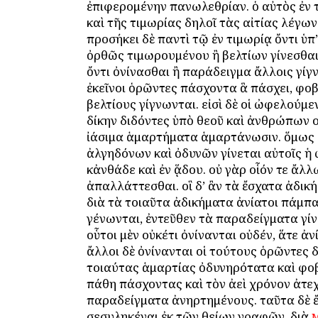
ἐπιφερομένην πανωλεθρίαν. ὁ αὐτὸς ἐν
καὶ τῆς τιμωρίας δηλοῖ τὰς αἰτίας λέγων
προσήκει δὲ παντὶ τῷ ἐν τιμωρίᾳ ὄντι ὑπ
ὀρθῶς τιμωρουμένου ἢ βελτίων γίνεσθαι 
ὄντι ὀνίνασθαι ἢ παράδειγμα ἄλλοις γίγνε
ἐκεῖνοι ὁρῶντες πάσχοντα ἃ πάσχει, φο
βελτίους γίγνωνται. εἰσὶ δὲ οἱ ὠφελούμεν
δίκην διδόντες ὑπὸ θεοῦ καὶ ἀνθρώπων οὗ
ἰάσιμα ἁμαρτήματα ἁμαρτάνωσιν. ὅμως δ
ἀλγηδόνων καὶ ὀδυνῶν γίνεται αὐτοῖς ἡ
κἀνθάδε καὶ ἐν ᾅδου. οὐ γὰρ οἷόν τε ἄλλ
ἀπαλλάττεσθαι. οἳ δ’ ἂν τὰ ἔσχατα ἀδικ
διὰ τὰ τοιαῦτα ἀδικήματα ἀνίατοι πάμπ
γένωνται, ἐντεῦθεν τὰ παραδείγματα γίν
οὗτοι μὲν οὐκέτι ὀνίνανται οὐδέν, ἅτε ἀν
ἄλλοι δὲ ὀνίνανται οἱ τούτους ὁρῶντες δ
τοιαύτας ἁμαρτίας ὀδυνηρότατα καὶ φ
πάθη πάσχοντας καὶ τὸν ἀεὶ χρόνον ἀτε
παραδείγματα ἀνηρτημένους. ταῦτα δὲ ἔ
σεσυληκέναι ἐκ τῶν θείων γραφῶν, διὰ