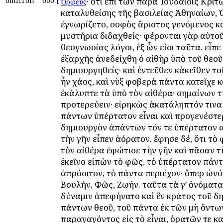
omicron
660
[
· ὅτι ἐπὶ τῶν παρὰ Ἰουδαίοις Κριτ
Ὀρφεύς
καταλυθείσης τῆς βασιλείας Ἀθηναίων,
ἐγνωρίζετο, σοφὸς ἄριστος γενόμενος κ
μυστήρια διδαχθείς· φέρονται γὰρ αὐτοῦ
θεογνωσίας λόγοι, ἐξ ὧν εἰσι ταῦτα. εἶπε 
ἐξαρχῆς ἀνεδείχθη ὁ αἰθὴρ ὑπὸ τοῦ θεοῦ
δημιουργηθείς· καὶ ἐντεῦθεν κἀκεῖθεν το
ἦν χάος, καὶ νὺξ φοβερὰ πάντα κατεῖχε κ
ἐκάλυπτε τὰ ὑπὸ τὸν αἰθέρα· σημαίνων 
προτερεύειν· εἰρηκὼς ἀκατάληπτόν τινα
πάντων ὑπέρτατον εἶναι καὶ προγενέστε
δημιουργὸν ἁπάντων τόν τε ὑπέρτατον α
τὴν γῆν εἶπεν ἀόρατον. ἔφησε δέ, ὅτι τὸ
τὸν αἰθέρα ἐφώτισε τὴν γῆν καὶ πᾶσαν τὴ
ἐκεῖνο εἰπὼν τὸ φῶς, τὸ ὑπέρτατον πάντ
ἀπρόσιτον, τὸ πάντα περιέχον· ὅπερ ὠν
Βουλήν, Φῶς, Ζωήν. ταῦτα τὰ γʹ ὀνόματα
δύναμιν ἀπεφήνατο καὶ ἓν κράτος τοῦ δ
πάντων θεοῦ, τοῦ πάντα ἐκ τῶν μὴ ὄντω
παραγαγόντος εἰς τὸ εἶναι, ὁρατῶν τε κ