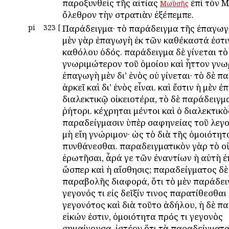
παροξυνθεὶς τῆς αἰτίας
ἐπὶ τὸν 
Μωϋσῆς
ὄλεθρον τὴν στρατιὰν ἐξέπεμπε.
pi
323
[
Παράδειγμα· τὸ παράδειγμα τῆς ἐπαγωγ
μὲν γὰρ ἐπαγωγὴ ἐκ τῶν καθέκαστά ἐστιν
καθόλου ὁδός. παράδειγμα δὲ γίνεται τὸ
γνωριμώτερον τοῦ ὁμοίου καὶ ἧττον γνωρ
ἐπαγωγὴ μὲν δι’ ἑνὸς οὐ γίνεται· τὸ δὲ 
ἀρκεῖ καὶ δι’ ἑνὸς εἶναι. καὶ ἔστιν ἡ μὲν
διαλεκτικῷ οἰκειοτέρα, τὸ δὲ παράδειγμ
ῥήτορι. κέχρηται μέντοι καὶ ὁ διαλεκτικὸ
παραδείγμασιν ὑπὲρ σαφηνείας τοῦ λεγο
μὴ εἴη γνώριμον· ὡς τὸ διὰ τῆς ὁμοιότητ
πυνθάνεσθαι. παραδειγματικὸν γὰρ τὸ 
ἐρωτῆσαι, ἆρά γε τῶν ἐναντίων ἡ αὐτὴ 
ὥσπερ καὶ ἡ αἴσθησις; παραδείγματος δὲ
παραβολῆς διαφορά, ὅτι τὸ μὲν παράδει
γεγονός τι εἰς δεῖξίν τινος παρατίθεσθα
γεγονότος καὶ διὰ τοῦτο ἀδήλου, ἡ δὲ π
εἰκών ἐστιν, ὁμοιότητα πρός τι γεγονὸς
σημαίνουσα. ἰστέον ὅτι τὰ παραδείγματα