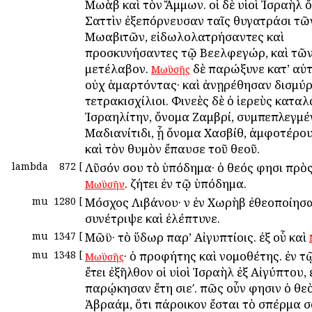
Μωὰβ καὶ τὸν Ἄμμων. οἱ δὲ υἱοὶ Ἰσραὴλ ὄ
Σαττὶν ἐξεπόρνευσαν ταῖς θυγατράσι τῶ
Μωαβιτῶν, εἰδωλολατρήσαντες καὶ
προσκυνήσαντες τῷ Βεελφεγώρ, καὶ τῶ
μετέλαβον.
δὲ παρώξυνε κατ’ αὐ
Μωϋσῆς
οὐχ ἁμαρτόντας· καὶ ἀνῃρέθησαν δισμύρι
τετρακισχίλιοι. Φινεὲς δὲ ὁ ἱερεὺς κατα
Ἰσραηλίτην, ὄνομα Ζαμβρί, συμπεπλεγμέ
Μαδιανίτιδι, ᾗ ὄνομα Χασβίθ, ἀμφοτέρου
καὶ τὸν θυμὸν ἔπαυσε τοῦ θεοῦ.
lambda
872
[
Λῦσόν σου τὸ ὑπόδημα· ὁ θεός φησι πρὸς
. ζήτει ἐν τῷ ὑπόδημα.
Μωϋσῆν
mu
1280
[
Μόσχος Λιβάνου· ὃν ἐν Χωρὴβ ἐθεοποίησαν
συνέτριψε καὶ ἐλέπτυνε.
mu
1347
[
Μῶϋ· τὸ ὕδωρ παρ’ Αἰγυπτίοις. ἐξ οὗ καὶ
mu
1348
[
· ὁ προφήτης καὶ νομοθέτης. ἐν τ
Μωϋσῆς
ἔτει ἐξῆλθον οἱ υἱοὶ Ἰσραὴλ ἐξ Αἰγύπτου, 
παρῴκησαν ἔτη σιεʹ. πῶς οὖν φησιν ὁ θε
Ἀβραάμ, ὅτι πάροικον ἔσται τὸ σπέρμα σο