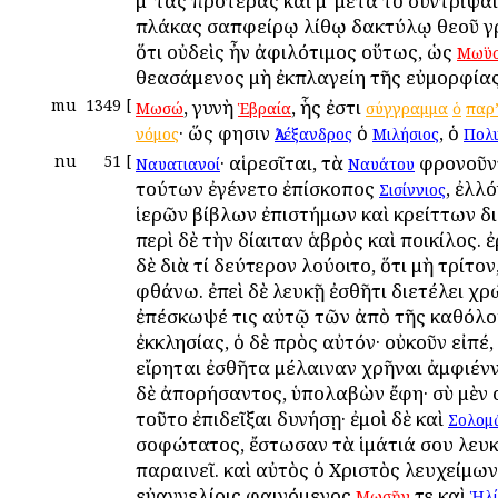
μʹ τὰς προτέρας καὶ μʹ μετὰ τὸ συντρῖψα
πλάκας σαπφείρῳ λίθῳ δακτύλῳ θεοῦ γ
ὅτι οὐδεὶς ἦν ἀφιλότιμος οὕτως, ὡς
Μωϋ
θεασάμενος μὴ ἐκπλαγείη τῆς εὐμορφίας
mu
1349
[
, γυνὴ
, ἧς ἐστι
Μωσώ
Ἑβραία
σύγγραμμα
ὁ
παρ
· ὥς φησιν
ὁ
, ὁ
νόμος
Ἀλέξανδρος
Μιλήσιος
Πολ
nu
51
[
· αἱρεσῖται, τὰ
φρονοῦντ
Ναυατιανοί
Ναυάτου
τούτων ἐγένετο ἐπίσκοπος
, ἐλλ
Σισίννιος
ἱερῶν βίβλων ἐπιστήμων καὶ κρείττων δ
περὶ δὲ τὴν δίαιταν ἁβρὸς καὶ ποικίλος.
δὲ διὰ τί δεύτερον λούοιτο, ὅτι μὴ τρίτον
φθάνω. ἐπεὶ δὲ λευκῇ ἐσθῆτι διετέλει χρ
ἐπέσκωψέ τις αὐτῷ τῶν ἀπὸ τῆς καθόλο
ἐκκλησίας, ὁ δὲ πρὸς αὐτόν· οὐκοῦν εἰπέ,
εἴρηται ἐσθῆτα μέλαιναν χρῆναι ἀμφιένν
δὲ ἀπορήσαντος, ὑπολαβὼν ἔφη· σὺ μὲν 
τοῦτο ἐπιδεῖξαι δυνήσῃ· ἐμοὶ δὲ καὶ
Σολομ
σοφώτατος, ἔστωσαν τὰ ἱμάτιά σου λευ
παραινεῖ. καὶ αὐτὸς ὁ Χριστὸς λευχείμων
εὐαγγελίοις φαινόμενος
τε καὶ
Μωσῆν
Ἡλ