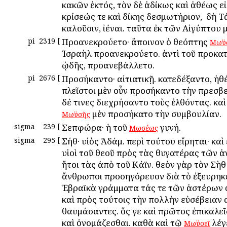
κακῶν ἐκτός, τὸν δὲ ἀδίκως καὶ ἀθέως εἰ
κρίσεώς τε καὶ δίκης δεσμωτήριον, ὃ δὴ 
καλοῦσιν, ἰέναι. ταῦτα ἐκ τῶν Αἰγύπτου 
pi
2319
[
Προανεκρούετο· ἄποινον ὁ θεόπτης
Μωϋ
Ἰσραὴλ προανεκρούετο. ἀντὶ τοῦ προκα
ᾠδῆς, προανεβάλλετο.
pi
2676
[
Προσήκαντο· αἰτιατικῇ. κατεδέξαντο, ἠθέ
πλεῖστοι μὲν οὖν προσήκαντο τὴν πρεσβε
δέ τινες διεχρήσαντο τοὺς ἐλθόντας. καὶ
μὲν προσήκατο τὴν συμβουλίαν.
Μωϋσῆς
sigma
239
[
Σεπφώρα· ἡ τοῦ
γυνή.
Μωσέως
sigma
295
[
Σήθ· υἱὸς Ἀδάμ. περὶ τούτου εἴρηται· καὶ
υἱοὶ τοῦ θεοῦ πρὸς τὰς θυγατέρας τῶν 
ἤτοι τὰς ἀπὸ τοῦ Κάϊν. θεὸν γὰρ τὸν Σὴθ 
ἄνθρωποι προσηγόρευον διὰ τὸ ἐξευρηκέ
Ἑβραϊκὰ γράμματα τάς τε τῶν ἀστέρων 
καὶ πρὸς τούτοις τὴν πολλὴν εὐσέβειαν 
θαυμάσαντες. ὅς γε καὶ πρῶτος ἐπικαλεῖ
καὶ ὀνομάζεσθαι. καθὰ καὶ τῷ
λέγε
Μωϋσεῖ