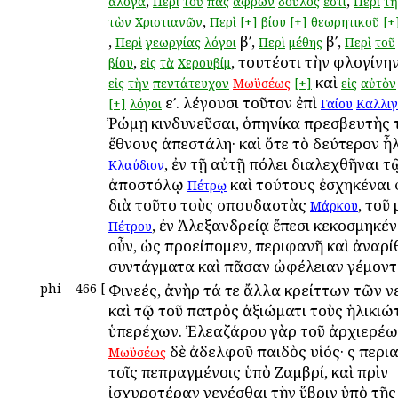
,
,
ἄλογα
Περὶ
τοῦ
πᾶς
ἄφρων
δοῦλός
ἐστι
Περὶ
τῆ
,
τὼν
Χριστιανῶν
Περὶ
[+]
βίου
[+]
θεωρητικοῦ
[+
,
βʹ,
βʹ,
Περὶ
γεωργίας
λόγοι
Περὶ
μέθης
Περὶ
τοῦ
,
, τουτέστι τὴν φλογίνη
βίου
εἰς
τὰ
Χερουβίμ
καὶ
εἰς
τὴν
πεντάτευχον
Μωϋσέως
[+]
εἰς
αὐτὸν
εʹ. λέγουσι τοῦτον ἐπὶ
[+]
λόγοι
Γαίου
Καλλι
Ῥώμῃ κινδυνεῦσαι, ὁπηνίκα πρεσβευτὴς τ
ἔθνους ἀπεστάλη· καὶ ὅτε τὸ δεύτερον ἦ
, ἐν τῇ αὐτῇ πόλει διαλεχθῆναι τ
Κλαύδιον
ἀποστόλῳ
καὶ τούτους ἐσχηκέναι 
Πέτρῳ
διὰ τοῦτο τοὺς σπουδαστὰς
, τοῦ
Μάρκου
, ἐν Ἀλεξανδρείᾳ ἔπεσι κεκοσμηκένα
Πέτρου
οὖν, ὡς προείπομεν, περιφανῆ καὶ ἀναρ
συντάγματα καὶ πᾶσαν ὠφέλειαν γέμοντ
phi
466
[
Φινεές, ἀνὴρ τά τε ἄλλα κρείττων τῶν 
καὶ τῷ τοῦ πατρὸς ἀξιώματι τοὺς ἡλικιώ
ὑπερέχων. Ἐλεαζάρου γὰρ τοῦ ἀρχιερέως
δὲ ἀδελφοῦ παιδὸς υἱός· ὃς περ
Μωϋσέως
τοῖς πεπραγμένοις ὑπὸ Ζαμβρί, καὶ πρὶν
ἰσχυροτέραν γενέσθαι τὴν ὕβριν ὑπὸ τῆς