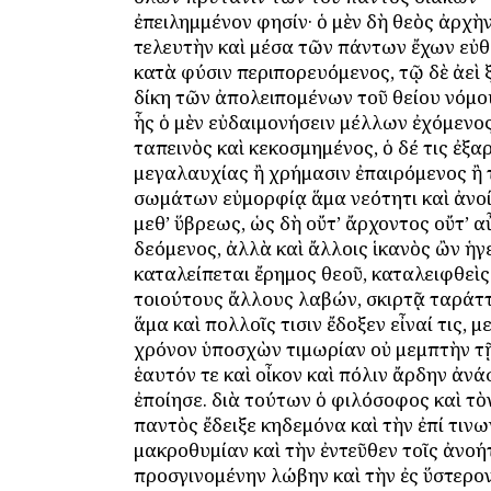
ἐπειλημμένον φησίν· ὁ μὲν δὴ θεὸς ἀρχὴν
τελευτὴν καὶ μέσα τῶν πάντων ἔχων εὐθ
κατὰ φύσιν περιπορευόμενος, τῷ δὲ ἀεὶ 
δίκη τῶν ἀπολειπομένων τοῦ θείου νόμο
ἧς ὁ μὲν εὐδαιμονήσειν μέλλων ἐχόμενο
ταπεινὸς καὶ κεκοσμημένος, ὁ δέ τις ἐξα
μεγαλαυχίας ἢ χρήμασιν ἐπαιρόμενος ἢ τ
σωμάτων εὐμορφίᾳ ἅμα νεότητι καὶ ἀνο
μεθ’ ὕβρεως, ὡς δὴ οὔτ’ ἄρχοντος οὔτ’ 
δεόμενος, ἀλλὰ καὶ ἄλλοις ἱκανὸς ὢν ἡγε
καταλείπεται ἔρημος θεοῦ, καταλειφθεὶς 
τοιούτους ἄλλους λαβών, σκιρτᾷ ταράτ
ἅμα καὶ πολλοῖς τισιν ἔδοξεν εἶναί τις, μ
χρόνον ὑποσχὼν τιμωρίαν οὐ μεμπτὴν τῇ
ἑαυτόν τε καὶ οἶκον καὶ πόλιν ἄρδην ἀν
ἐποίησε. διὰ τούτων ὁ φιλόσοφος καὶ τὸ
παντὸς ἔδειξε κηδεμόνα καὶ τὴν ἐπί τινω
μακροθυμίαν καὶ τὴν ἐντεῦθεν τοῖς ἀνοή
προσγινομένην λώβην καὶ τὴν ἐς ὕστερον