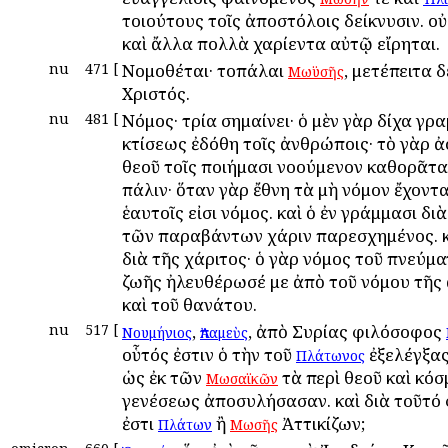
τοιούτους τοῖς ἀποστόλοις δείκνυσιν. ο
καὶ ἄλλα πολλὰ χαρίεντα αὐτῷ εἴρηται.
nu
471
[
Νομοθέται· τοπάλαι
, μετέπειτα δ
Μωϋσῆς
Χριστός.
nu
481
[
Νόμος· τρία σημαίνει· ὁ μὲν γὰρ δίχα γρ
κτίσεως ἐδόθη τοῖς ἀνθρώποις· τὸ γὰρ 
θεοῦ τοῖς ποιήμασι νοούμενον καθορᾶται
πάλιν· ὅταν γὰρ ἔθνη τὰ μὴ νόμον ἔχοντα
ἑαυτοῖς εἰσι νόμος. καὶ ὁ ἐν γράμμασι δι
τῶν παραβάντων χάριν παρεσχημένος. κ
διὰ τῆς χάριτος· ὁ γὰρ νόμος τοῦ πνεύμα
ζωῆς ἠλευθέρωσέ με ἀπὸ τοῦ νόμου τῆς
καὶ τοῦ θανάτου.
nu
517
[
,
, ἀπὸ Συρίας φιλόσοφος
Νουμήνιος
Ἀπαμεὺς
οὗτός ἐστιν ὁ τὴν τοῦ
ἐξελέγξας
Πλάτωνος
ὡς ἐκ τῶν
τὰ περὶ θεοῦ καὶ κό
Μωσαϊκῶν
γενέσεως ἀποσυλήσασαν. καὶ διὰ τοῦτό φ
ἐστι
ἢ
Ἀττικίζων;
Πλάτων
Μωσῆς