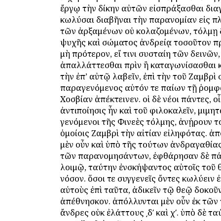
ἔργῳ τὴν δίκην αὐτῶν εἰσπράξασθαι δια
κωλύσαι διαβῆναι τὴν παρανομίαν εἰς πλ
τῶν ἀρξαμένων οὐ κολαζομένων, τόλμῃ δ
ψυχῆς καὶ σώματος ἀνδρείᾳ τοσοῦτον 
μὴ πρότερον, εἴ τινι συσταίη τῶν δεινῶν,
ἀπαλλάττεσθαι πρὶν ἢ καταγωνίσασθαι κ
τὴν ἐπ’ αὐτῷ λαβεῖν, ἐπὶ τὴν τοῦ Ζαμβρὶ
παραγενόμενος αὐτόν τε παίων τῇ ῥομφα
Χοσβίαν ἀπέκτεινεν. οἱ δὲ νέοι πάντες, ο
ἀντιποίησις ἦν καὶ τοῦ φιλοκαλεῖν, μιμητ
γενόμενοι τῆς Φινεὲς τόλμης, ἀνῄρουν το
ὁμοίοις Ζαμβρὶ τὴν αἰτίαν εἰληφότας. ἀ
μὲν οὖν καὶ ὑπὸ τῆς τούτων ἀνδραγαθία
τῶν παρανομησάντων, ἐφθάρησαν δὲ πά
λοιμῷ, ταύτην ἐνσκήψαντος αὐτοῖς τοῦ 
νόσον. ὅσοι τε συγγενεῖς ὄντες κωλύειν
αὐτοὺς ἐπὶ ταῦτα, ἀδικεῖν τῷ θεῷ δοκοῦ
ἀπέθνησκον. ἀπόλλυνται μὲν οὖν ἐκ τῶν
ἄνδρες οὐκ ἐλάττους ͵δʹ καὶ χʹ. ὑπὸ δὲ τ