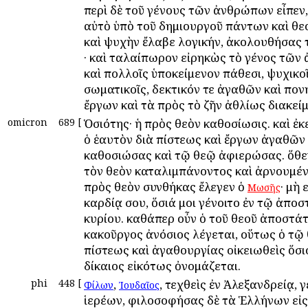
περὶ δὲ τοῦ γένους τῶν ἀνθρώπων εἶπεν, 
αὐτὸ ὑπὸ τοῦ δημιουργοῦ πάντων καὶ θε
καὶ ψυχὴν ἔλαβε λογικήν, ἀκολουθήσας 
· καὶ ταλαίπωρον εἰρηκὼς τὸ γένος τῶ
καὶ πολλοῖς ὑποκείμενον πάθεσι, ψυχικοῖ
σωματικοῖς, δεκτικόν τε ἀγαθῶν καὶ πο
ἔργων καὶ τὰ πρὸς τὸ ζῆν ἀθλίως διακεί
omicron
689
[
Ὁσιότης· ἡ πρὸς θεὸν καθοσίωσις. καὶ ἐκ
ὁ ἑαυτὸν διὰ πίστεως καὶ ἔργων ἀγαθῶν
καθοσιώσας καὶ τῷ θεῷ ἀφιερώσας. ὅθεν
τὸν θεὸν καταλιμπάνοντος καὶ ἀρνουμέ
πρὸς θεὸν συνθήκας ἔλεγεν ὁ
· μὴ 
Μωσῆς
καρδίᾳ σου, ὅσιά μοι γένοιτο ἐν τῷ ἀποσ
κυρίου. καθάπερ οὖν ὁ τοῦ θεοῦ ἀποστάτ
κακοῦργος ἀνόσιος λέγεται, οὕτως ὁ τῷ
πίστεως καὶ ἀγαθουργίας οἰκειωθεὶς ὅσι
δίκαιος εἰκότως ὀνομάζεται.
phi
448
[
,
, τεχθεὶς ἐν Ἀλεξανδρείᾳ, 
Φίλων
Ἰουδαῖος
ἱερέων, φιλοσοφήσας δὲ τὰ Ἑλλήνων εἰς