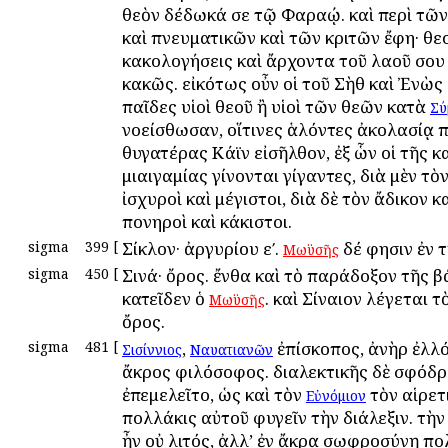
θεὸν δέδωκά σε τῷ Φαραῴ. καὶ περὶ τῶ
καὶ πνευματικῶν καὶ τῶν κριτῶν ἔφη· θε
κακολογήσεις καὶ ἄρχοντα τοῦ λαοῦ σου 
κακῶς. εἰκότως οὖν οἱ τοῦ Σὴθ καὶ Ἐνὼς
παῖδες υἱοὶ θεοῦ ἢ υἱοὶ τῶν θεῶν κατὰ
Σύ
νοείσθωσαν, οἵτινες ἁλόντες ἀκολασίᾳ 
θυγατέρας Κάϊν εἰσῆλθον, ἐξ ὧν οἱ τῆς 
μιαιγαμίας γίνονται γίγαντες, διὰ μὲν τὸ
ἰσχυροὶ καὶ μέγιστοι, διὰ δὲ τὸν ἄδικον 
πονηροὶ καὶ κάκιστοι.
sigma
399
[
Σίκλον· ἀργυρίου εʹ.
δέ φησιν ἐν 
Μωϋσῆς
sigma
450
[
Σινά· ὄρος. ἔνθα καὶ τὸ παράδοξον τῆς 
κατεῖδεν ὁ
. καὶ Σίναιον λέγεται τ
Μωϋσῆς
ὄρος.
sigma
481
[
,
ἐπίσκοπος, ἀνὴρ ἐλλό
Σισίννιος
Ναυατιανῶν
ἄκρος φιλόσοφος. διαλεκτικῆς δὲ σφόδ
ἐπεμελεῖτο, ὡς καὶ τὸν
τὸν αἱρετ
Εὐνόμιον
πολλάκις αὐτοῦ φυγεῖν τὴν διάλεξιν. τὴν
ἦν οὐ λιτός, ἀλλ’ ἐν ἄκρᾳ σωφροσύνῃ πο