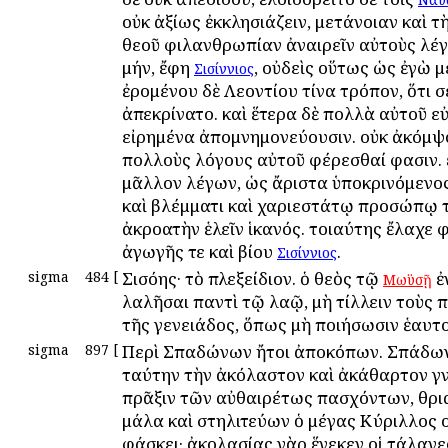
οὐκ ἀξίως ἐκκλησιάζειν, μετάνοιαν καὶ τ
θεοῦ φιλανθρωπίαν ἀναιρεῖν αὐτοὺς λέ
μήν, ἔφη
, οὐδεὶς οὕτως ὡς ἐγὼ μ
Σισίννιος
ἐρομένου δὲ Λεοντίου τίνα τρόπον, ὅτι σ
ἀπεκρίνατο. καὶ ἕτερα δὲ πολλὰ αὐτοῦ 
εἰρημένα ἀπομνημονεύουσιν. οὐκ ἀκόμψ
πολλοὺς λόγους αὐτοῦ φέρεσθαί φασιν. 
μᾶλλον λέγων, ὡς ἄριστα ὑποκρινόμενος
καὶ βλέμματι καὶ χαριεστάτῳ προσώπῳ 
ἀκροατὴν ἑλεῖν ἱκανός. τοιαύτης ἔλαχε
ἀγωγῆς τε καὶ βίου
.
Σισίννιος
sigma
484
[
Σισόης· τὸ πλεξείδιον. ὁ θεὸς τῷ
ἐ
Μωϋσῇ
λαλῆσαι παντὶ τῷ λαῷ, μὴ τίλλειν τοὺς
τῆς γενειάδος, ὅπως μὴ ποιήσωσιν ἑαυτο
sigma
897
[
Περὶ Σπαδώνων ἤτοι ἀποκόπων. Σπάδων
ταύτην τὴν ἀκόλαστον καὶ ἀκάθαρτον γ
πρᾶξιν τῶν αὐθαιρέτως πασχόντων, θρι
μάλα καὶ στηλιτεύων ὁ μέγας Κύριλλος 
φάσκει· ἀκολασίας γὰρ ἕνεκεν οἱ τάλανε