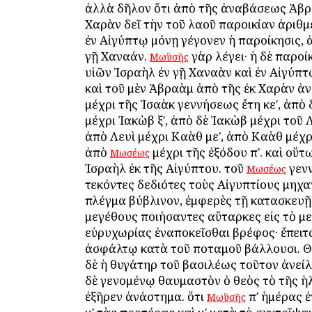
ἀλλὰ δῆλον ὅτι ἀπὸ τῆς ἀναβάσεως Ἀβρ
Χαρὰν δεῖ τὴν τοῦ λαοῦ παροικίαν ἀριθμε
ἐν Αἰγύπτῳ μόνῃ γέγονεν ἡ παροίκησις, 
γῇ Χαναάν.
γὰρ λέγει· ἡ δὲ παροί
Μωϋσῆς
υἱῶν Ἰσραὴλ ἐν γῇ Χαναὰν καὶ ἐν Αἰγύπτῳ
καὶ τοῦ μὲν Ἀβραὰμ ἀπὸ τῆς ἐκ Χαρὰν 
μέχρι τῆς Ἰσαὰκ γεννήσεως ἔτη κεʹ, ἀπὸ 
μέχρι Ἰακὼβ ξʹ, ἀπὸ δὲ Ἰακὼβ μέχρι τοῦ Λ
ἀπὸ Λευὶ μέχρι Καὰθ μεʹ, ἀπὸ Καὰθ μέχρι
ἀπὸ
μέχρι τῆς ἐξόδου πʹ. καὶ οὕτ
Μωσέως
Ἰσραὴλ ἐκ τῆς Αἰγύπτου. τοῦ
γενν
Μωσέως
τεκόντες δεδιότες τοὺς Αἰγυπτίους μηχ
πλέγμα βύβλινον, ἐμφερὲς τῇ κατασκευῇ 
μεγέθους ποιήσαντες αὔταρκες εἰς τὸ με
εὐρυχωρίας ἐναποκεῖσθαι βρέφος· ἔπειτ
ἀσφάλτῳ κατὰ τοῦ ποταμοῦ βάλλουσι. Θ
δὲ ἡ θυγάτηρ τοῦ βασιλέως τοῦτον ἀνείλε
δὲ γενομένῳ θαυμαστὸν ὁ θεὸς τὸ τῆς ἡ
ἐξῆρεν ἀνάστημα. ὅτι
πʹ ἡμέρας ἐ
Μωϋσῆς