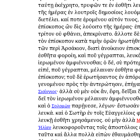
ταύτῃ ἐκέχρητο, τρυφῶν τε ἐν ἐσθῆτι λευ
τῆς ἡμέρας ἐν λουτροῖς δημοσίοις λουό
διετέλει. καί ποτε ἐρομένου αὐτόν τινος,
ἐπίσκοπος ὢν δὶς λούοιτο τῆς ἡμέρας· ἐπ
τρίτον οὐ φθάνει, ἀπεκρίνατο. ἄλλοτε δ
τὸν ἐπίσκοπον κατὰ τιμὴν ὁρῶν ἠρωτήθη
τῶν περὶ Ἀρσάκιον, διατὶ ἀνοίκειον ἐπι
ἐσθῆτα φοροίη, καὶ ποῦ γέγραπται, λευκ
ἱερωμένον ἀμφιέννυσθαι; ὁ δέ, σὺ πρότε
εἰπέ, ποῦ γέγραπται, μέλαιναν ἐσθῆτα φ
ἐπίσκοπον; τοῦ δὲ ἐρωτήσαντος ἐν ἀπό
γενομένου πρὸς τὴν ἀντερώτησιν, ἐπήγα
· ἀλλὰ σὺ μὲν οὐκ ἄν, ἔφη, δεῖξαι
Σισίννιος
δεῖ τὸν ἱερωμένον μέλαιναν ἀμφιέννυσθα
καὶ ὁ
παρῄνεσε, λέγων· ἔστωσάν 
Σολομὼν
λευκά. καὶ ὁ Σωτὴρ ἐν τοῖς Εὐαγγελίοις 
λευκῇ ἐσθῆτι χρησάμενος. οὐ μὴν ἀλλὰ
Μ
λευκοφοροῦντας τοῖς ἀποστόλοις ἔ
Ἠλίαν
ταῦτα καὶ ἄλλα πολλὰ εἰπὼν ἐθαυμάσθη