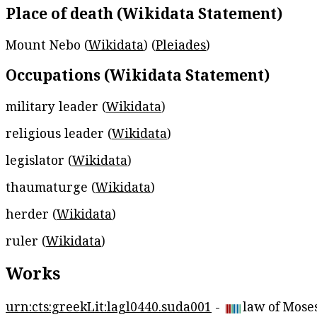
Place of death (Wikidata Statement)
Mount Nebo (
Wikidata
) (
Pleiades
)
Occupations (Wikidata Statement)
military leader (
Wikidata
)
religious leader (
Wikidata
)
legislator (
Wikidata
)
thaumaturge (
Wikidata
)
herder (
Wikidata
)
ruler (
Wikidata
)
Works
urn:cts:greekLit:lagl0440.suda001
-
law of Mose