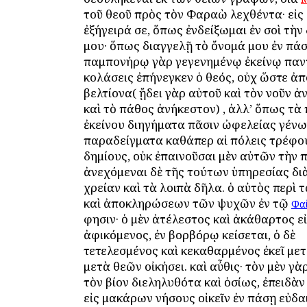
τοῦ θεοῦ πρὸς τὸν Φαραὼ λεχθέντα· εἰς
ἐξήγειρά σε, ὅπως ἐνδείξωμαι ἐν σοὶ τὴν
μου· ὅπως διαγγελῇ τὸ ὄνομά μου ἐν πάσ
παμπονήρῳ γὰρ γεγενημένῳ ἐκείνῳ πα
κολάσεις ἐπήνεγκεν ὁ θεός, οὐχ ὥστε ἀ
βελτίονα( ᾔδει γὰρ αὐτοῦ καὶ τὸν νοῦν ἀ
καὶ τὸ πάθος ἀνήκεστον) , ἀλλ’ ὅπως τὰ 
ἐκείνου διηγήματα πᾶσιν ὠφελείας γένω
παραδείγματα καθάπερ αἱ πόλεις τρέφο
δημίους, οὐκ ἐπαινοῦσαι μὲν αὐτῶν τὴν 
ἀνεχόμεναι δὲ τῆς τούτων ὑπηρεσίας δι
χρείαν καὶ τὰ λοιπὰ δῆλα. ὁ αὐτὸς περὶ
καὶ ἀποκληρώσεων τῶν ψυχῶν ἐν τῷ
Φα
φησιν· ὁ μὲν ἀτέλεστος καὶ ἀκάθαρτος ε
ἀφικόμενος, ἐν βορβόρῳ κείσεται, ὁ δὲ
τετελεσμένος καὶ κεκαθαρμένος ἐκεῖ μ
μετὰ θεῶν οἰκήσει. καὶ αὖθις· τὸν μὲν γὰ
τὸν βίον διεληλυθότα καὶ ὁσίως, ἐπειδὰν
εἰς μακάρων νήσους οἰκεῖν ἐν πάσῃ εὐδα