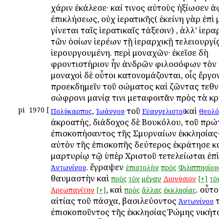
χάριν ἐκάλεσε· καί τινος αὐτοὺς ἠξίωσεν 
ἐπικλήσεως, οὐχ ἱερατικῆς( ἐκείνη γὰρ ἐπὶ 
γίνεται ταῖς ἱερατικαῖς τάξεσιν) , ἀλλ’ ἱερ
τῶν ὁσίων ἱερέων τῇ ἱεραρχικῇ τελειουργ
ἱερουργουμένη. περὶ μοναχῶν· ἐκεῖσε δὴ
φροντιστήριον ἦν ἀνδρῶν φιλοσόφων τὸν 
μοναχοὶ δὲ οὗτοι κατονομάζονται, οἷς ἔργο
προεκδημεῖν τοῦ σώματος καὶ ζῶντας τεθν
σώφρονι μανίᾳ τινι μεταφοιτᾶν πρὸς τὰ κρ
pi
1970
[
,
τοῦ
καὶ
Πολύκαρπος
Ἰωάννου
Εὐαγγελιστοῦ
Θεολό
ἀκροατής, διάδοχος δὲ Βουκόλου, τοῦ πρώ
ἐπισκοπήσαντος τῆς Σμυρναίων ἐκκλησίας· 
αὐτὸν τῆς ἐπισκοπῆς δεύτερος ἐκράτησε κ
μαρτυρίῳ τῷ ὑπὲρ Χριστοῦ τετελείωται ἐπ
. ἔγραψεν
Ἀντωνίνου
ἐπιστολὴν
πρὸς
Φιλιππησίου
θαυμαστὴν καὶ
πρὸς
τὸν
μέγαν
Διονύσιον
[+]
τὸ
, καὶ
. οὗτο
Ἀρεωπαγίτην
[+]
πρὸς
ἄλλας
ἐκκλησίας
αἰτίας τοῦ πάσχα, βασιλεύοντος
Ἀντωνίνου
ἐπισκοποῦντος τῆς ἐκκλησίας Ῥώμης Ἀνικήτ