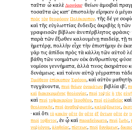
ταῦτα· ὦ καλὲ
· θείων ἀμοιβαὶ πρα
Διονύσιε
τοσαῦτα ὡς κατ’ ἐπιστολὴν εἴρηκεν ὁ μέγ
. τῆς δέ γε σοφ
πρὸς
τὸν
θεοφόρον
Πολύκαρπον
καὶ τῆς εὐγλωττίας ἔνδειξις ἀκριβὴς ἡ τῶν
γραφεισῶν βίβλων ἀνυπέρβλητος φράσις· 
παρὰ τῶν ἔξωθεν καλουμένῃ παιδείᾳ, τῇ τε
ἡμετέρᾳ, πολλὴν εἶχε τὴν ἐπιστήμην ἐν ἑκα
γάρ τις ἀπίδοι πρὸς τὰ κάλλη τῶν αὐτοῦ λ
βάθη τῶν νοημάτων οὐκ ἀνθρωπίνης φύσ
νομίσοι γεννήματα, ἀλλά τινος ἀκηράτου κ
δυνάμεως. καὶ τοίνυν αὐτῷ γέγραπται τάδ
, καὶ αὐτὸν μαθητὴ
Τιμόθεον
ἐπίσκοπον
Ἐφέσου
τυγχάνοντα,
βιβλία ιβʹ,
περὶ
θείων
ὀνομάτων
πε
,
,
καὶ
διακεκριμένης
θεολογίας
περὶ
τοῦ
τίς
ἡ
τῆς
εὐχ
καὶ
,
κα
περὶ
τοῦ
μακαρίου
Ἱεροθέου
περὶ
εὐλαβείας
,
,
,
,
,
θεολογικῆς
περὶ
ἀγαθοῦ
φωτός
καλοῦ
ἔρωτος
ἐκσ
· καὶ ὅτι
τὸ
κακὸν
οὔτε
ὂν
οὔτε
ἐξ
ὄντων
οὔτε
ἐν
τ
, ἐν ᾧ καὶ
,
,
περὶ
τοῦ
ὄντος
παραδείγματα
περὶ
ζωῆς
,
,
,
,
,
νοῦ
λόγου
ἀληθείας
πίστεως
περὶ
δυνάμεως
δικαι