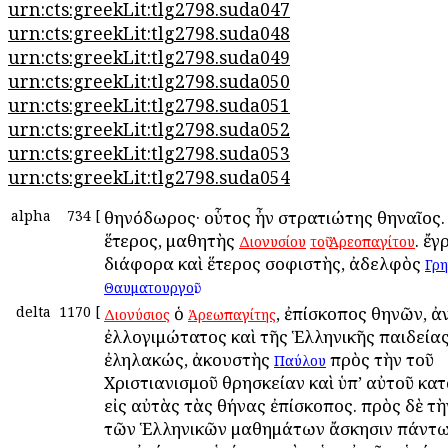
urn:cts:greekLit:tlg2798.suda047
urn:cts:greekLit:tlg2798.suda048
urn:cts:greekLit:tlg2798.suda049
urn:cts:greekLit:tlg2798.suda050
urn:cts:greekLit:tlg2798.suda051
urn:cts:greekLit:tlg2798.suda052
urn:cts:greekLit:tlg2798.suda053
urn:cts:greekLit:tlg2798.suda054
alpha
734
[
Ἀθηνόδωρος· οὗτος ἦν στρατιώτης Ἀθηναῖος. 
ἕτερος, μαθητὴς
. ἔγ
Διονυσίου
τοῦ
Ἀρεοπαγίτου
διάφορα καὶ ἕτερος σοφιστὴς, ἀδελφὸς
Γρη
.
Θαυματουργοῦ
delta
1170
[
ὁ
, ἐπίσκοπος Ἀθηνῶν, ἀ
Διονύσιος
Ἀρεωπαγίτης
ἐλλογιμώτατος καὶ τῆς Ἑλληνικῆς παιδείας
ἐληλακώς, ἀκουστὴς
πρὸς τὴν τοῦ
Παύλου
Χριστιανισμοῦ θρησκείαν καὶ ὑπ’ αὐτοῦ κα
εἰς αὐτὰς τὰς Ἀθήνας ἐπίσκοπος. πρὸς δὲ τ
τῶν Ἑλληνικῶν μαθημάτων ἄσκησιν πάντ