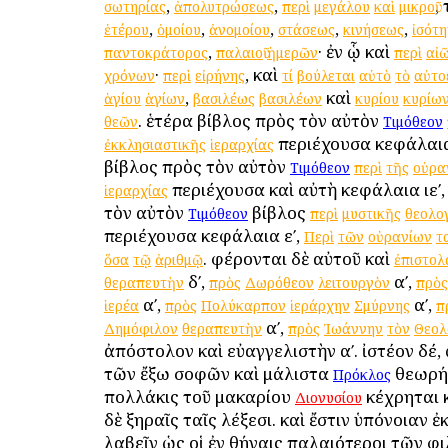
,
,
,
σωτηρίας
ἀπολυτρώσεως
περὶ
μεγάλου
καὶ
μικροῦ
,
,
,
,
,
ἑτέρου
ὁμοίου
ἀνομοίου
στάσεως
κινήσεως
ἰσότη
,
· ἐν ᾧ καὶ
παντοκράτορος
παλαιοῦ
ἡμερῶν
περὶ
αἰ
·
, καὶ
χρόνων
περὶ
εἰρήνης
τί
βούλεται
αὐτὸ
τὸ
αὐτο
,
καὶ
ἁγίου
ἁγίων
βασιλέως
βασιλέων
κυρίου
κυρίω
. ἑτέρα βίβλος πρὸς τὸν αὐτὸν
θεῶν
Τιμόθεον
περιέχουσα κεφάλαια 
ἐκκλησιαστικῆς
ἱεραρχίας
βίβλος πρὸς τὸν αὐτὸν
Τιμόθεον
περὶ
τῆς
οὐρα
περιέχουσα καὶ αὐτὴ κεφάλαια ιεʹ
ἱεραρχίας
τὸν αὐτὸν
βίβλος
Τιμόθεον
περὶ
μυστικῆς
θεολο
περιέχουσα κεφάλαια εʹ,
Περὶ
τῶν
οὐρανίων
τ
. φέρονται δὲ αὐτοῦ καὶ
ὅσα
τῷ
ἀριθμῷ
ἐπιστολ
δʹ,
αʹ,
θεραπευτὴν
πρὸς
Δωρόθεον
λειτουργὸν
πρὸς
αʹ,
αʹ,
ἱερέα
πρὸς
Πολύκαρπον
ἱεράρχην
Σμύρνης
π
αʹ,
Δημόφιλον
θεραπευτὴν
πρὸς
Ἰωάννην
τὸν
Θεολ
ἀπόστολον καὶ εὐαγγελιστὴν αʹ. ἰστέον δέ, 
τῶν ἔξω σοφῶν καὶ μάλιστα
θεωρή
Πρόκλος
πολλάκις τοῦ μακαρίου
κέχρηται 
Διονυσίου
δὲ ξηραῖς ταῖς λέξεσι. καὶ ἔστιν ὑπόνοιαν ἐ
λαβεῖν ὡς οἱ ἐν Ἀθήναις παλαιότεροι τῶν 