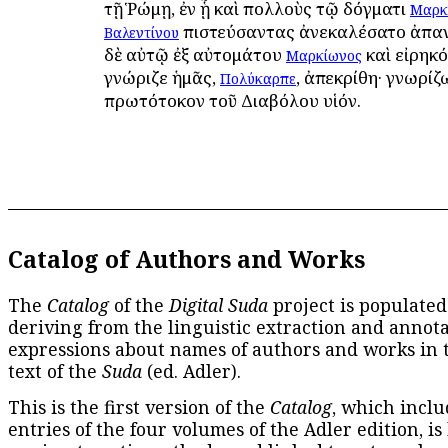
τῇ Ῥώμῃ, ἐν ᾗ καὶ πολλοὺς τῷ δόγματι
Μαρκ
πιστεύσαντας ἀνεκαλέσατο ἀπα
Βαλεντίνου
δὲ αὐτῷ ἐξ αὐτομάτου
καὶ εἰρηκό
Μαρκίωνος
γνώριζε ἡμᾶς,
, ἀπεκρίθη· γνωρίζ
Πολύκαρπε
πρωτότοκον τοῦ Διαβόλου υἱόν.
Catalog of Authors and Works
The
Catalog
of the
Digital Suda
project is populated
deriving from the linguistic extraction and annota
expressions about names of authors and works in 
text of the
Suda
(ed. Adler).
This is the first version of the
Catalog
, which inclu
entries of the four volumes of the Adler edition, is