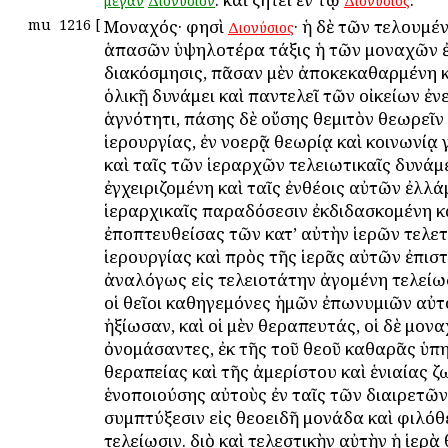
μέγαν
Διονύσιον
Διονύσιος
mu
1216
[
Μοναχός· φησὶ
· ἡ δὲ τῶν τελουμέ
Διονύσιος
ἁπασῶν ὑψηλοτέρα τάξις ἡ τῶν μοναχῶν ἐ
διακόσμησις, πᾶσαν μὲν ἀποκεκαθαρμένη 
ὁλικῇ δυνάμει καὶ παντελεῖ τῶν οἰκείων ἐν
ἁγνότητι, πάσης δὲ οὔσης θεμιτὸν θεωρεῖν
ἱερουργίας, ἐν νοερᾷ θεωρίᾳ καὶ κοινωνίᾳ
καὶ ταῖς τῶν ἱεραρχῶν τελειωτικαῖς δυνάμ
ἐγχειριζομένη καὶ ταῖς ἐνθέοις αὐτῶν ἐλλά
ἱεραρχικαῖς παραδόσεσιν ἐκδιδασκομένη κ
ἐποπτευθείσας τῶν κατ’ αὐτὴν ἱερῶν τελε
ἱερουργίας καὶ πρὸς τῆς ἱερᾶς αὐτῶν ἐπισ
ἀναλόγως εἰς τελειοτάτην ἀγομένη τελείωσ
οἱ θεῖοι καθηγεμόνες ἡμῶν ἐπωνυμιῶν αὐτ
ἠξίωσαν, καὶ οἱ μὲν θεραπευτάς, οἱ δὲ μον
ὀνομάσαντες, ἐκ τῆς τοῦ θεοῦ καθαρᾶς ὑπη
θεραπείας καὶ τῆς ἀμερίστου καὶ ἑνιαίας 
ἑνοποιούσης αὐτοὺς ἐν ταῖς τῶν διαιρετῶν
συμπτύξεσιν εἰς θεοειδῆ μονάδα καὶ φιλόθ
τελείωσιν. διὸ καὶ τελεστικὴν αὐτὴν ἡ ἱερὰ