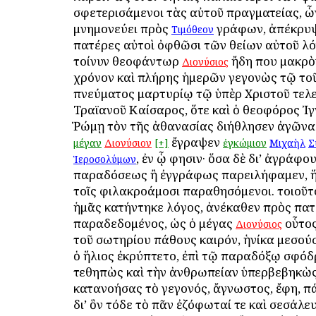
σφετερισάμενοι τὰς αὐτοῦ πραγματείας, ὧ
μνημονεύει πρὸς
γράφων, ἀπέκρυψ
Τιμόθεον
πατέρες αὐτοὶ ὀφθῶσι τῶν θείων αὐτοῦ λό
τοίνυν θεοφάντωρ
ἤδη που μακρὸ
Διονύσιος
χρόνον καὶ πλήρης ἡμερῶν γεγονὼς τῷ το
πνεύματος μαρτυρίῳ τῷ ὑπὲρ Χριστοῦ τελε
Τραϊανοῦ Καίσαρος, ὅτε καὶ ὁ θεοφόρος Ἰγ
Ῥώμῃ τὸν τῆς ἀθανασίας διήθλησεν ἀγῶνα.
ἔγραψεν
μέγαν
Διονύσιον
[+]
ἐγκώμιον
Μιχαὴλ
Σ
, ἐν ᾧ φησιν· ὅσα δὲ δι’ ἀγράφο
Ἱεροσολύμων
παραδόσεως ἢ ἐγγράφως παρειλήφαμεν, ἥ
τοῖς φιλακροάμοσι παραθησόμενοι. τοιοῦτο
ἡμᾶς κατήντηκε λόγος, ἀνέκαθεν πρὸς πατ
παραδεδομένος, ὡς ὁ μέγας
οὗτος
Διονύσιος
τοῦ σωτηρίου πάθους καιρόν, ἡνίκα μεσού
ὁ ἥλιος ἐκρύπτετο, ἐπὶ τῷ παραδόξῳ σφό
τεθηπὼς καὶ τὴν ἀνθρωπείαν ὑπερβεβηκὼς
κατανοήσας τὸ γεγονός, ἄγνωστος, ἔφη, πά
δι’ ὃν τόδε τὸ πᾶν ἐζόφωταί τε καὶ σεσάλευ