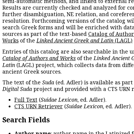
semi-automatic methods, and linked to external re
Results are currently checked and analyzed for co
further disambiguation, NE relation, and corefere
resolution. Forthcoming versions of the catalog wil
search Greek forms and will be enriched with dat
sources as part of the text-based
Catalog of Autho
Works
of the
Linked Ancient Greek and Latin
(LAGL)
Entries of this catalog are also searchable in the u
Catalog of Authors and Works
of the
Linked Ancient 
Latin
(LAGL) project, which collects data from diff
ancient Greek sources.
The text of the
Suda
(ed. Adler) is available as part
Digital Suda
project and provided with a CTS URN r
Full Text
(
Suidae Lexicon
, ed. Adler).
CTS URN Retriever
(
Suidae Lexicon
, ed. Adler).
Search Fields
Author name
: author name in the Latinized 