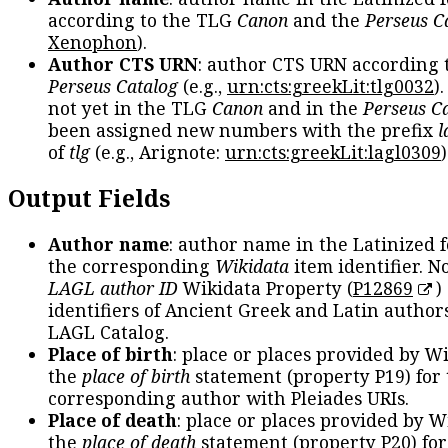
according to the TLG
Canon
and the
Perseus C
Xenophon
).
Author CTS URN
: author CTS URN according 
Perseus Catalog
(e.g.,
urn:cts:greekLit:tlg0032
)
not yet in the TLG
Canon
and in the
Perseus C
been assigned new numbers with the prefix
l
of
tlg
(e.g., Arignote:
urn:cts:greekLit:lagl0309
)
Output Fields
Author name
: author name in the Latinized 
the corresponding
Wikidata
item identifier. N
LAGL author ID
Wikidata Property (
P12869
)
identifiers of Ancient Greek and Latin author
LAGL Catalog.
Place of birth
: place or places provided by W
the
place of birth
statement (property P19) for
corresponding author with Pleiades URIs.
Place of death
: place or places provided by W
the
place of death
statement (property P20) for