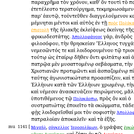
παραχρῆμα τὸν χρόνον, καθ’ ὃν τουτὶ τὸ π
ἐτετέλεστο τερατούργημα, τεκμηριωσάμεν
παρ’ ἑαυτῷ, τοὐντεῦθεν διαγγελούμενον 
μέμνηται μέντοι καὶ αὐτὸς ἐν τῇ
πρὸς
Πολύκ
τῆς ἡλιακῆς ἐκλείψεως ἐκείνης τῆς
ἐπιστολῇ
φρικωδεστάτης.
γάρ, ἀνδρὸς
Ἀπολλοφάνους
φιλοσόφου, τὴν θρησκείαν Ἕλληνος τυγχά
νεμεσῶντός τε καὶ λοιδορουμένου τῷ τρι
τούτῳ ὡς ἑταίρῳ δῆθεν ὄντι φιλτάτῳ καὶ ὁ
πατρῷα μὲν μυσαττομένῳ σεβάσματα, τὴν 
Χριστιανῶν προτιμῶντι καὶ ἀσπαζομένῳ πί
ταύτης ἀγωνιστικώτατα προασπίζειν, καὶ τ
Ἑλλήνων κατὰ τῶν Ἑλλήνων χρωμένῳ, τὴν
καὶ νέμεσιν ἀνασκευάζειν πειρώμενος, μᾶλ
ὑποτιθέμενος τῷ
, πρὸς ὃν καὶ ὁ
Πολυκάρπῳ
συστρατιώτης ἐποιεῖτο τὰ σκώμματα, τάδε 
φῂς λοιδορεῖσθαί μοι τὸν σοφιστὴν
Ἀπολλο
πατραλοίαν ἀποκαλεῖν· καὶ τὰ ἑξῆς.
mu
1141
[
,
, ὁ γράψας
Μιχαήλ
σύγκελλος
Ἱεροσολύμων
ἐγκώ
. καὶ ζήτει ἐν τῷ
.