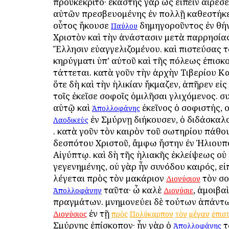
προὐκέκριτο· ἑκάστης γὰρ ὡς εἰπεῖν αἱρέσε
αὐτῶν πρεσβευομένης ἐν πολλῇ καθεστήκει
οὗτος ἤκουσε
δημηγοροῦντος ἐν Ἀθήν
Παύλου
Χριστὸν καὶ τὴν ἀνάστασιν μετὰ παρρησίας
Ἕλλησιν εὐαγγελιζομένου. καὶ πιστεύσας 
κηρύγματι ὑπ’ αὐτοῦ καὶ τῆς πόλεως ἐπισκ
τάττεται. κατὰ γοῦν τὴν ἀρχὴν Τιβερίου Κ
ὅτε δὴ καὶ τὴν ἡλικίαν ἤκμαζεν, ἀπῆρεν εἰ
τοῖς ἐκεῖσε σοφοῖς ὁμιλῆσαι γλιχόμενος. σ
αὐτῷ καὶ
ἐκεῖνος ὁ σοφιστής, 
Ἀπολλοφάνης
ἐν Σμύρνῃ διήκουσεν, ὁ διδάσκαλ
Λαοδικεὺς
. κατὰ γοῦν τὸν καιρὸν τοῦ σωτηρίου πάθο
δεσπότου Χριστοῦ, ἄμφω ἤστην ἐν Ἡλιουπό
Αἰγύπτῳ. καὶ δὴ τῆς ἡλιακῆς ἐκλείψεως οὐ
γεγενημένης, οὐ γὰρ ἦν συνόδου καιρός, εἰ
λέγεται πρὸς τὸν μακάριον
τὸν σο
Διονύσιον
ταῦτα· ὦ καλὲ
, ἀμοιβα
Ἀπολλοφάνην
Διονύσιε
πραγμάτων. μνημονεύει δὲ τούτων ἁπάντω
ἐν τῇ
Διονύσιος
πρὸς
Πολύκαρπον
τὸν
μέγαν
ἐπισ
Σμύρνης ἐπίσκοπον· ἦν γὰρ ὁ
Ἀπολλοφάνης