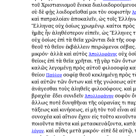
τοῦ Χριστιανισμοῦ ἕνεκα διαλοιδορούμενος·
σὺ δὲ φῂς λοιδορεῖσθαί μοι τὸν σοφιστὴν
Ἀ
καὶ πατραλοίαν ἀποκαλεῖν, ὡς τοῖς Ἑλλήνω
Ἕλληνας οὐχ ὁσίως χρωμένῳ. καίτοι πρὸς
ἡμᾶς ἦν ἀληθέστερον εἰπεῖν, ὡς Ἕλληνες το
οὐχ ὁσίως ἐπὶ τὰ θεῖα χρῶνται διὰ τῆς σοφ
θεοῦ τὸ θεῖον ἐκβάλλειν πειρώμενοι σέβας.
μικρόν· ἀλλὰ καὶ αὐτὸς
οὐχ ὁσί
Ἀπολλοφάνης
θείοις ἐπὶ τὰ θεῖα χρῆται. τῇ γὰρ τῶν ὄντ
καλῶς λεγομένῃ πρὸς αὐτοῦ φιλοσοφίᾳ κα
θείου
σοφίᾳ θεοῦ κεκλημένῃ πρὸς τὸ
Παύλου
καὶ αὐτῶν τῶν ὄντων καὶ τῆς γνώσεως αὐ
ἀνάγεσθαι τοὺς ἀληθεῖς φιλοσόφους. καὶ 
βραχέα· ἔδει συνιδεῖν
σοφὸν ὄν
Ἀπολλοφάνην
ἄλλως ποτὲ δυνηθῆναι τῆς οὐρανίας τι π
τάξεως καὶ κινήσεως, εἰ μὴ τὸν τοῦ εἶναι α
συνοχέα καὶ αἴτιον ἔχειν εἰς τοῦτο κινοῦντα
ποιοῦντα πάντα καὶ μετασκευάζοντα, κατὰ
. καὶ αὖθις μετὰ μικρόν· εἰπὲ δὲ αὐτῷ, 
λόγον