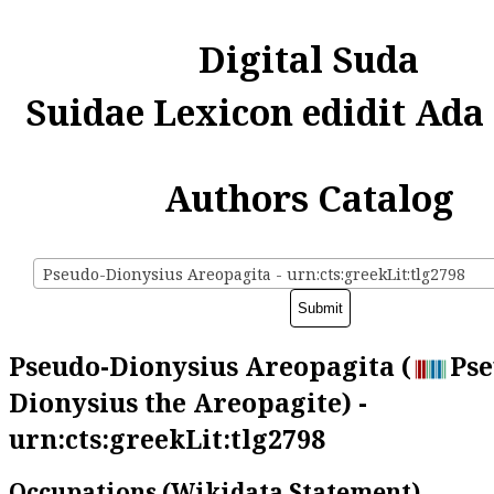
Digital Suda
Suidae Lexicon edidit Ada
Authors Catalog
Pseudo-Dionysius Areopagita - urn:cts:greekLit:tlg2798
Pseudo-Dionysius Areopagita (
Pse
Dionysius the Areopagite) -
urn:cts:greekLit:tlg2798
Occupations (Wikidata Statement)