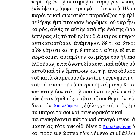
περὶ τῆς ἐν τῷ σωτηρίῳ σταυρῷ γεγονυίας
ἐκλείψεως; ἀμφοτέρω γὰρ τότε κατὰ Ἡλιο
παρόντε καὶ συνεστῶτε παραδόξως τῷ ἡλί
σελήνην ἐμπίπτουσαν ἑωρῶμεν, οὐ γὰρ ἦν
καιρός, αὖθίς τε αὐτὴν ἀπὸ τῆς ἐνάτης ὥρα
ἑσπέρας εἰς τὸ τοῦ ἡλίου διάμετρον ὑπερ
ἀντικαταστᾶσαν. ἀνάμνησον δέ τι καὶ ἕτερ
οἶδε γὰρ ὅτι καὶ τὴν ἔμπτωσιν αὐτὴν ἐξ ἀ
ἑωράκαμεν ἀρξαμένην καὶ μέχρι τοῦ ἡλιακ
ἐλθοῦσαν, εἶτα ἀναποδίσασαν, καὶ αὖθις οὐ
αὐτοῦ καὶ τὴν ἔμπτωσιν καὶ τὴν ἀνακάθαρσι
τοῦ κατὰ διάμετρον ἐναντίου γεγενημένην
τοῦ τότε καιροῦ τὰ ὑπερφυῆ καὶ μόνῳ Χρι
παναιτίῳ δυνατά, τῷ ποιοῦντι μεγάλα καὶ ἐ
οὐκ ἔστιν ἀριθμός. ταῦτα, εἴ σοι θεμιτόν, εἰ
δυνατόν,
, ἐξέλεγχε καὶ πρὸς ἐμ
Ἀπολλόφανες
συμπαρόντα σοι καὶ συνεωρακότα καὶ
συνανακρίναντα πάντα καὶ συναγάμενον. ἀ
μαντείας τότε οὐκ οἶδ’ ὅθεν ὁ
ἀ
Ἀπολλοφάνης
καὶ πρὸς ἐμὲ ὥσπερ τὰ γινόμενα συμβάλλ