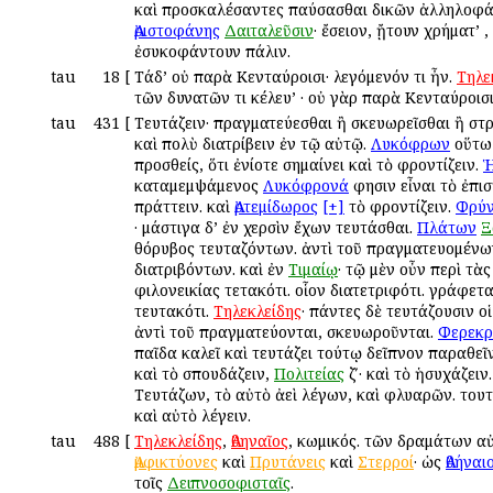
καὶ προσκαλέσαντες παύσασθαι δικῶν ἀλληλοφ
Ἀριστοφάνης
Δαιταλεῦσιν
· ἔσειον, ᾔτουν χρήματ’ ,
ἐσυκοφάντουν πάλιν.
tau
18
[
Τάδ’ οὐ παρὰ Κενταύροισι· λεγόμενόν τι ἦν.
Τηλε
τῶν δυνατῶν τι κέλευ’ · οὐ γὰρ παρὰ Κενταύροισι
tau
431
[
Τευτάζειν· πραγματεύεσθαι ἢ σκευωρεῖσθαι ἢ στ
καὶ πολὺ διατρίβειν ἐν τῷ αὐτῷ.
Λυκόφρων
οὕτω
προσθείς, ὅτι ἐνίοτε σημαίνει καὶ τὸ φροντίζειν.
Ἡ
καταμεμψάμενος
Λυκόφρονά
φησιν εἶναι τὸ ἐπι
πράττειν. καὶ
Ἀρτεμίδωρος
[+]
τὸ φροντίζειν.
Φρύν
· μάστιγα δ’ ἐν χερσὶν ἔχων τευτάσθαι.
Πλάτων
Ξ
θόρυβος τευταζόντων. ἀντὶ τοῦ πραγματευομένω
διατριβόντων. καὶ ἐν
Τιμαίῳ
· τῷ μὲν οὖν περὶ τὰς
φιλονεικίας τετακότι. οἷον διατετριφότι. γράφετα
τευτακότι.
Τηλεκλείδης
· πάντες δὲ τευτάζουσιν οἱ
ἀντὶ τοῦ πραγματεύονται, σκευωροῦνται.
Φερεκρ
παῖδα καλεῖ καὶ τευτάζει τούτῳ δεῖπνον παραθεῖν
καὶ τὸ σπουδάζειν,
Πολιτείας
ζʹ· καὶ τὸ ἡσυχάζειν.
Τευτάζων, τὸ αὐτὸ ἀεὶ λέγων, καὶ φλυαρῶν. τουτ
καὶ αὐτὸ λέγειν.
tau
488
[
Τηλεκλείδης
,
Ἀθηναῖος
, κωμικός. τῶν δραμάτων αὐ
Ἀμφικτύονες
καὶ
Πρυτάνεις
καὶ
Στερροί
· ὡς
Ἀθήναι
τοῖς
Δειπνοσοφισταῖς
.