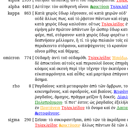
alpha
4481
[
Αὐτίτην: τὸν αὐθιγενῆ οἶνον.
Ἀμφικτύοσι
Τηλεκλεί
kappa
863
[
Κατὰ χειρὸς ὕδωρ λέγουσιν, οὐ κατὰ χειρῶν οὐδ’ 
οὐδὲ ἄλλως πως. καὶ τὸ ῥᾷστον πάντων καὶ εὐχε
κατὰ χειρὸς ὕδωρ καλοῦσιν. οὕτως
Τηλεκλείδης
ἐ
εἰρήνη μὲν πρῶτον ἁπάντων ἦν ὥσπερ ὕδωρ κατὰ
φέρε, παῖ, στέφανον· κατὰ χειρὸς ὕδωρ φερέτω τίς
δειπνήσειν μέλλομεν, ἢ τί. τὸ γὰρ παλαιὸν τοῖς 
περιέκειντο στέφανοι, καταψύχοντες τὸ κρανίον
οἴνου μέθης καὶ θέρμης.
omicron
774
[
Οὐδαμῆ· ἀντὶ τοῦ οὐδαμόθι.
Τηλεκλείδης
Ἡσιόδῳ
δὲ ἀποκτείνει αὐτοὺς καὶ περισυλοῖ ὅσους ἐπηγά
κόσμος καὶ σκευὴ περὶ τὴν τέχνην τὴν ἑκατέρου
εὐκαταφρόνητα. καὶ αὖθις· καὶ μαρτύρια ἐπάγον
ἄσημα.
rho
8
[
Ῥαγδαίους· κατὰ μεταφορὰν ἀπὸ τῶν ὄμβρων, το
κεκινημένους, καὶ σφοδρούς, καὶ βιαίους.
Ἀντιφάν
ῥαγδαῖος, ἄμαχος, πρᾶγμα μεῖζον ἢ δοκεῖς.
Δίφιλ
Πολυπράγμονι
· τί ποτ’ ἐστιν; ὡς ῥαγδαῖος ἐξελήλ
ἐν
Πρυτάνεσι
Τηλεκλείδου
τὸ ὄνομα καὶ ἐν
Δαιτα
Ἀριστοφάνους
.
sigma
290
[
Σεῖσαι· τὸ συκοφαντῆσαι, ἀπὸ τῶν τὰ ἀκρόδρυα 
Τηλεκλείδης
Ἀμφικτύοσιν
· ἄλλως πάντων δὲ τῶν λ