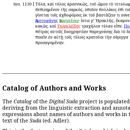
tau
1150
[
Τύλα, καὶ τύλος ἀρσενικῶς, τοῦ ὤμου τὸ τετυλω
πεπιλημένον τῆς σαρκός, ὁποῖον πολλάκις ἐπὶ τ
γίνεται τοῖς ἀχθοφόροις ἐκ τοῦ βαστάζειν τι συν
Ἀριστοφάνης
Ἀχαρνεῦσιν
· ἴστω γ’ Ἡρακλῆς, ἔκαμο
κακῶς. καὶ
Τηλεκλείδης
τραχήλου τύλαν εἶπε.
Πο
πέτρας αὐτοῖς δυσχρηστίαν παρεχούσης διὰ τὸ δ
ποιεῖν ἐν αὐτῇ τοῖς τύλοις κρατοῦσι τὴν σύριγγα
προσαγομένην.
Catalog of Authors and Works
The
Catalog
of the
Digital Suda
project is populated
deriving from the linguistic extraction and annota
expressions about names of authors and works in 
text of the
Suda
(ed. Adler).