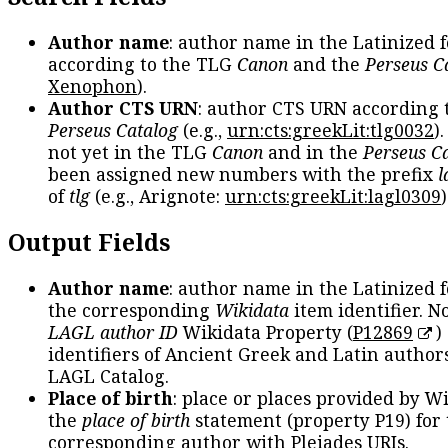
Author name
: author name in the Latinized 
according to the TLG
Canon
and the
Perseus C
Xenophon
).
Author CTS URN
: author CTS URN according 
Perseus Catalog
(e.g.,
urn:cts:greekLit:tlg0032
)
not yet in the TLG
Canon
and in the
Perseus C
been assigned new numbers with the prefix
l
of
tlg
(e.g., Arignote:
urn:cts:greekLit:lagl0309
)
Output Fields
Author name
: author name in the Latinized 
the corresponding
Wikidata
item identifier. N
LAGL author ID
Wikidata Property (
P12869
)
identifiers of Ancient Greek and Latin author
LAGL Catalog.
Place of birth
: place or places provided by W
the
place of birth
statement (property P19) for
corresponding author with Pleiades URIs.