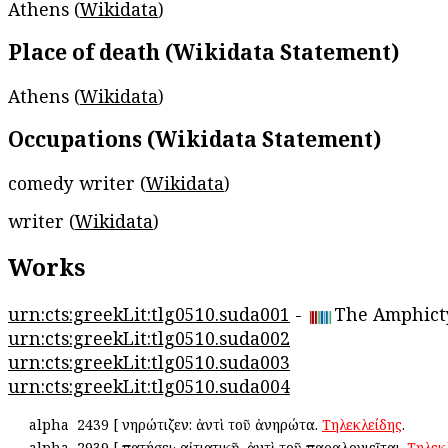
Athens (
Wikidata
)
Place of death (Wikidata Statement)
Athens (
Wikidata
)
Occupations (Wikidata Statement)
comedy writer (
Wikidata
)
writer (
Wikidata
)
Works
urn:cts:greekLit:tlg0510.suda001
-
The Amphict
urn:cts:greekLit:tlg0510.suda002
urn:cts:greekLit:tlg0510.suda003
urn:cts:greekLit:tlg0510.suda004
alpha
2439
[
Ἀνηρώτιζεν: ἀντὶ τοῦ ἀνηρώτα.
Τηλεκλείδης
.
alpha
2939
[
Ἀπατήσει· αἰτιατικῇ. ἀντὶ τοῦ παραλογιεῖται.
Τηλεκ