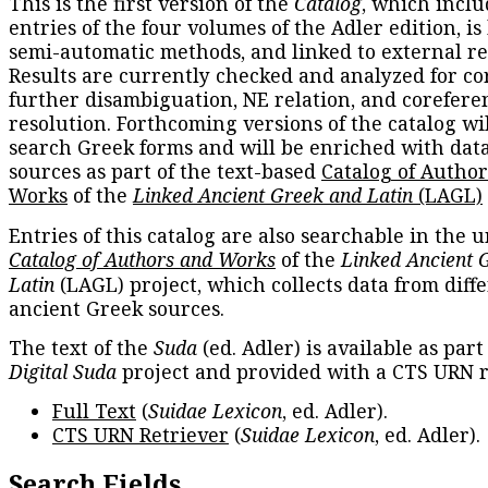
This is the first version of the
Catalog
, which inclu
entries of the four volumes of the Adler edition, is
semi-automatic methods, and linked to external re
Results are currently checked and analyzed for co
further disambiguation, NE relation, and corefere
resolution. Forthcoming versions of the catalog wil
search Greek forms and will be enriched with dat
sources as part of the text-based
Catalog of Autho
Works
of the
Linked Ancient Greek and Latin
(LAGL)
Entries of this catalog are also searchable in the u
Catalog of Authors and Works
of the
Linked Ancient 
Latin
(LAGL) project, which collects data from diff
ancient Greek sources.
The text of the
Suda
(ed. Adler) is available as part
Digital Suda
project and provided with a CTS URN r
Full Text
(
Suidae Lexicon
, ed. Adler).
CTS URN Retriever
(
Suidae Lexicon
, ed. Adler).
Search Fields