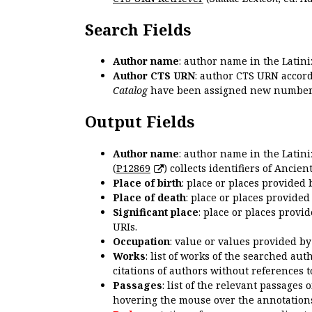
Search Fields
Author name
: author name in the Latin
Author CTS URN
: author CTS URN accord
Catalog
have been assigned new numbers
Output Fields
Author name
: author name in the Latin
(
P12869
) collects identifiers of Anci
Place of birth
: place or places provided
Place of death
: place or places provide
Significant place
: place or places provi
URIs.
Occupation
: value or values provided b
Works
: list of works of the searched a
citations of authors without references t
Passages
: list of the relevant passages 
hovering the mouse over the annotations