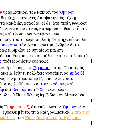
ου
γραμματικοῦ, τοῦ κακίζοντος
Ὅμηρον
,
ον, θυμῷ χρώμενον ἐς Λαμψακηνοὺς τέχνῃ
α κακὰ ἐργάσασθαι. οἱ δὲ, ἅτε περὶ γυναικῶν
’ ἥντινα αἰτίαν ἥκοι, κατωμόσατο θεοὺς, ἦ μὴν
αῖκας καὶ τέκνα τῶν Λαμψακηνῶν
τι πρὸς τοῦτο σοφίσασθαι ἢ ἀντιμηχανήσασθαι
εόπομπον
, τὸν Δαμοστράτου, ἐχθρὸν ὄντα
φει βιβλίον ἐς Ἀθηναίους καὶ ἐπὶ
ὄνομα ἔπεμπεν ἐς τὰς πόλεις. καὶ ἐκ τούτου τὸ
ς
πρότερός ἐστιν εὑρηκώς.
]
λλον ἢ εὐφυής, ὡς
Ἕρμιππος
ἱστορεῖ· καὶ πρὸς
ναικείᾳ ἐσθῆτι πολλάκις χρησάμενος·
Ἀργὰς
δὲ
ος τὸν ῥήτορα ὑπὲρ Ὠρωπίων λέγοντα.
ύοντος ἐν Ἀθήναις, καὶ
Πολυκράτους
καὶ
αίῳ
καὶ
Θεοπόμπῳ
τῷ
Χίῳ
φιλοσόφῳ.
ἐν τῷ τοῦ Ποσειδῶνος ἱερῷ διὰ τὸν Μακεδόνα
]
ήθη
Ὁμηρομάστιξ
, ὅτι ἐπέσκωπτεν
Ὅμηρον
. διὸ
. ἔγραψε μέντοι τινὰ καὶ γραμματικά·
Κατὰ
τῆς
φιπόλεως
, καὶ
Κατὰ
Ἰσοκράτους
τοῦ
ῥήτορος
,
]