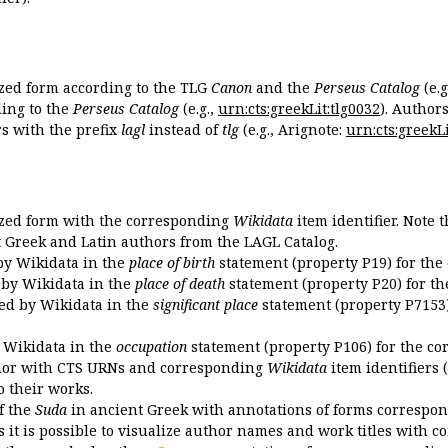
ized form according to the TLG
Canon
and the
Perseus Catalog
(e.g
ing to the
Perseus Catalog
(e.g.,
urn:cts:greekLit:tlg0032
). Author
 with the prefix
lagl
instead of
tlg
(e.g., Arignote:
urn:cts:greekLi
ized form with the corresponding
Wikidata
item identifier. Note 
ent Greek and Latin authors from the LAGL Catalog.
 by Wikidata in the
place of birth
statement (property P19) for the
d by Wikidata in the
place of death
statement (property P20) for th
ded by Wikidata in the
significant place
statement (property P7153)
y Wikidata in the
occupation
statement (property P106) for the co
uthor with CTS URNs and corresponding
Wikidata
item identifiers (
o their works.
of the
Suda
in ancient Greek with annotations of forms correspon
 it is possible to visualize author names and work titles with 