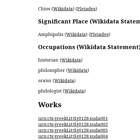
Chios (
Wikidata
) (
Pleiades
)
Significant Place (Wikidata State
Amphipolis (
Wikidata
) (
Pleiades
)
Occupations (Wikidata Statement
historian (
Wikidata
)
philosopher (
Wikidata
)
orator (
Wikidata
)
philologist (
Wikidata
)
Works
urn:cts:greekLit:tlg0128.suda001
urn:cts:greekLit:tlg0128.suda002
urn:cts:greekLit:tlg0128.suda003
urn:cts:greekLit:tlg0128.suda004