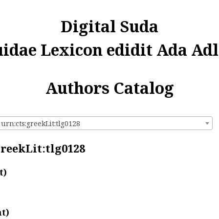
Digital Suda
uidae Lexicon edidit Ada Adl
Authors Catalog
 urn:cts:greekLit:tlg0128
greekLit:tlg0128
t)
t)