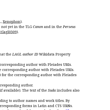
.,
Xenophon
).
s not yet in the TLG
Canon
and in the
Perseus
t:lagl0309
).
that the
LAGL author ID
Wikidata Property
 corresponding author with Pleiades URIs.
e corresponding author with Pleiades URIs.
 for the corresponding author with Pleiades
rresponding author.
if available). The text of the
Suda
includes also
ding to author names and work titles. By
corresponding forms in Latin and CTS URNs.