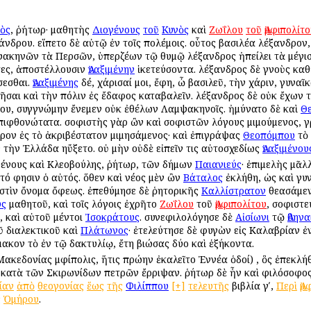
ὸς
, ῥήτωρ· μαθητὴς
Διογένους
τοῦ
Κυνὸς
καὶ
Ζωΐλου
τοῦ
Ἀμφιπολίτ
άνδρου. εἵπετο δὲ αὐτῷ ἐν τοῖς πολέμοις. οὗτος βασιλέα Ἀλέξανδρ
ακηνῶν τὰ Περσῶν, ὑπερζέων τῷ θυμῷ Ἀλέξανδρος ἠπείλει τὰ μέγιστ
τες, ἀποστέλλουσιν
Ἀναξιμένην
ἱκετεύσοντα. Ἀλέξανδρος δὲ γνοὺς καθ
σεσθαι.
Ἀναξιμένης
δέ, χάρισαί μοι, ἔφη, ὧ βασιλεῦ, τὴν χάριν, γυν
ῆσαι καὶ τὴν πόλιν ἐς ἔδαφος καταβαλεῖν. Ἀλέξανδρος δὲ οὐκ ἔχων 
κου, συγγνώμην ἔνεμεν οὐκ ἐθέλων Λαμψακηνοῖς. ἠμύνατο δὲ καὶ
Θ
ιφθονώτατα. σοφιστὴς γὰρ ὢν καὶ σοφιστῶν λόγους μιμούμενος, γρά
ρον ἐς τὸ ἀκριβέστατον μιμησάμενος· καὶ ἐπιγράψας
Θεοπόμπου
τὸ 
τὴν Ἐλλάδα ηὔξετο. οὐ μὴν οὐδὲ εἰπεῖν τις αὐτοσχεδίως
Ἀναξιμένου
θένους καὶ Κλεοβούλης, ῥήτωρ, τῶν δήμων
Παιανιεύς
· ἐπιμελὴς μᾶ
τό φησιν ὁ αὐτός. ὅθεν καὶ νέος μὲν ὢν
Βάταλος
ἐκλήθη, ὡς καὶ γυ
 ἐστὶν ὄνομα ὄφεως. ἐπεθύμησε δὲ ῥητορικῆς
Καλλίστρατον
θεασάμεν
υς
μαθητοῦ, καὶ τοῖς λόγοις ἐχρῆτο
Ζωΐλου
τοῦ
Ἀμφιπολίτου
, σοφιστε
 καὶ αὐτοῦ μέντοι
Ἰσοκράτους
. συνεφιλολόγησε δὲ
Αἰσίωνι
τῷ
Ἀθην
 διαλεκτικοῦ καὶ
Πλάτωνος
· ἐτελεύτησε δὲ φυγὼν εἰς Καλαβρίαν 
ακον τὸ ἐν τῷ δακτυλίῳ, ἔτη βιώσας δύο καὶ ἑξήκοντα.
ὶ Μακεδονίας Ἀμφίπολις, ἥτις πρώην ἐκαλεῖτο Ἐννέα ὁδοί) , ὃς ἐπεκλ
 κατὰ τῶν Σκιρωνίδων πετρῶν ἔρριψαν. ῥήτωρ δὲ ἦν καὶ φιλόσοφος
ίαν
ἀπὸ
θεογονίας
ἕως
τῆς
Φιλίππου
[+]
τελευτῆς
βιβλία γʹ,
Περὶ
Ἀμ
ς
Ὁμήρου
.