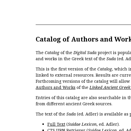
Catalog of Authors and Wor
The
Catalog
of the
Digital Suda
project is popul
and works in the Greek text of the
Suda
(ed. Ad
This is the first version of the
Catalog
, which i
linked to external resources. Results are curr
Forthcoming versions of the catalog will allow
Authors and Works
of the
Linked Ancient Greek
Entries of this catalog are also searchable in 
from different ancient Greek sources.
The text of the
Suda
(ed. Adler) is available as 
Full Text
(
Suidae Lexicon
, ed. Adler).
CTS URN Retriever
(
Suidae Lexicon
, ed. Ad