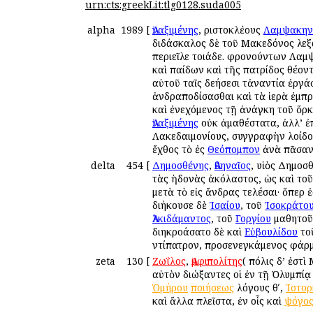
urn:cts:greekLit:tlg0128.suda005
alpha
1989
[
Ἀναξιμένης
, Ἀριστοκλέους
Λαμψακην
διδάσκαλος δὲ τοῦ Μακεδόνος Ἀλεξ
περιεῖλε τοιάδε. φρονούντων Λαμψ
καὶ παίδων καὶ τῆς πατρίδος θέον
αὐτοῦ ταῖς δεήσεσι τἀναντία ἐργά
ἀνδραποδίσασθαι καὶ τὰ ἱερὰ ἐμπρ
καὶ ἐνεχόμενος τῇ ἀνάγκη τοῦ ὅρ
Ἀναξιμένης
οὐκ ἀμαθέστατα, ἀλλ’ ἐπ
Λακεδαιμονίους, συγγραφὴν λοίδο
ἔχθος τὸ ἐς
Θεόπομπον
ἀνὰ πᾶσαν 
delta
454
[
Δημοσθένης
,
Ἀθηναῖος
, υἱὸς Δημοσ
τὰς ἡδονὰς ἀκόλαστος, ὡς καὶ τοῦ
μετὰ τὸ εἰς ἄνδρας τελέσαι· ὅπερ
διήκουσε δὲ
Ἰσαίου
, τοῦ
Ἰσοκράτο
Ἀλκιδάμαντος
, τοῦ
Γοργίου
μαθητοῦ,
διηκροάσατο δὲ καὶ
Εὐβουλίδου
τοῦ
Ἀντίπατρον, προσενεγκάμενος φάρμ
zeta
130
[
Ζωΐλος
,
Ἀμφιπολίτης
( πόλις δ’ ἐστ
αὐτὸν διώξαντες οἱ ἐν τῇ Ὀλυμπίᾳ
Ὁμήρου
ποιήσεως
λόγους θʹ,
Ἱστορ
καὶ ἄλλα πλεῖστα, ἐν οἷς καὶ
ψόγο