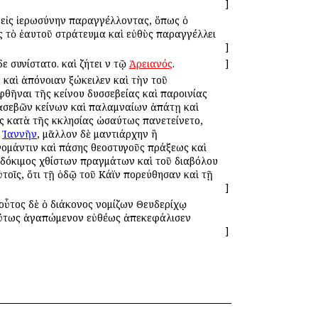
]
ς εἰς ἱερωσύνην παραγγέλλοντας, ὅπως ὁ
 ἐς τὸ ἑαυτοῦ στράτευμα καὶ εὐθὺς παραγγέλλει
]
 συνίστατο. καὶ ζήτει ἐν τῷ
Ἀρειανός
.
]
καὶ ἀπόνοιαν ἐξώκειλεν καὶ τὴν τοῦ
ῆναι τῆς ἐκείνου δυσσεβείας καὶ παροινίας
 ἀσεβῶν ἐκείνων καὶ παλαμναίων ἀπάτῃ καὶ
 κατὰ τῆς ἐκκλησίας ὡσαύτως ἐπανετείνετο,
ν
Ἰαννῆν
, μᾶλλον δὲ μαντιάρχην ἢ
νομάντιν καὶ πάσης θεοστυγοῦς πράξεως καὶ
ς δόκιμος ἐχθίστων πραγμάτων καὶ τοῦ διαβόλου
ὐτοῖς, ὅτι τῇ ὁδῷ τοῦ Κάϊν ἐπορεύθησαν καὶ τῇ
]
 οὗτος δὲ ὁ διάκονος νομίζων Θευδερίχῳ
 οὕτως ἀγαπώμενον εὐθέως ἀπεκεφάλισεν
]