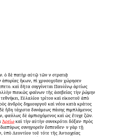
. ὁ δὲ πατὴρ αὐτῷ τῶν ἐν στρατιᾷ
ν ἀπορίας ἥκων, ἐπὶ χρυσοχοΐαν ἐχώρησεν
ράπετο. καὶ δῆτα συγγίνεται Παυλίνῳ ἀρτίως
ολλὴν ἐπιεικῶς φαίνων τῆς ἀσεβείας τὴν ῥώμην
 ἐτεθνήκει, Εὐλαλίου τρίτου καὶ εἰκοστοῦ ἀπὸ
ρὸς ἀνδρὸς δημιουργοῦ καὶ νέου κατὰ κράτος
 ὁ δὲ ἤδη τάχιστα δυνάμεως πάσης πιμπλάμενος
ν, φαύλως δὲ ἀμπισχόμενος καὶ ὡς ἔτυχε ζῶν.
ει
Ἀρείῳ
καὶ τὴν αὐτὴν συνεκρότει δόξαν· πρὸς
διαπύρως συνηγορεῖν ἔσπευδεν· ἐν γὰρ τῇ
ν, ὑπὸ Λεοντίου τοῦ τότε τῆς Ἀντιοχείας