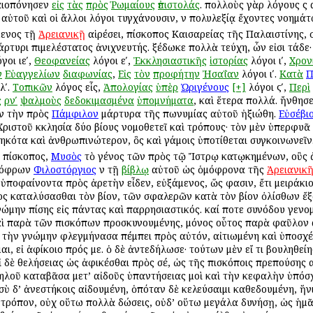
αταιοπόνησεν
εἰς
τὰς
πρὸς
Ῥωμαίους
ἐπιστολάς
. πολλοὺς γὰρ λόγους ἐ
ὲ αὐτοῦ καὶ οἱ ἄλλοι λόγοι τυγχάνουσιν, ἐν πολυλεξίᾳ ἔχοντες νοημάτ
μενος τῇ
Ἀρειανικῇ
αἱρέσει, ἐπίσκοπος Καισαρείας τῆς Παλαιστίνης, σ
ρτυρι ἐπιμελέστατος ἀνιχνευτής. ἐξέδωκε πολλὰ τεύχη, ὧν εἰσι τάδε
γοι ιεʹ,
Θεοφανείας
λόγοι εʹ,
Ἐκκλησιαστικῆς
ἱστορίας
λόγοι ιʹ,
Χρον
ν
Εὐαγγελίων
διαφωνίας
,
Εἰς
τὸν
προφήτην
Ἠσαΐαν
λόγοι ιʹ.
Κατὰ
Π
λʹ.
Τοπικῶν
λόγος εἷς,
Ἀπολογίας
ὑπὲρ
Ὠριγένους
[+]
λόγοι ϛʹ,
Περὶ
ς
ρνʹ
ψαλμοὺς
δεδοκιμασμένα
ὑπομνήματα
, καὶ ἕτερα πολλά. ἤνθησε
αν τὴν πρὸς
Πάμφιλον
μάρτυρα τῆς ἐπωνυμίας αὐτοῦ ἠξιώθη.
Εὐσέβι
 ἡ Χριστοῦ ἐκκλησία δύο βίους νομοθετεῖ καὶ τρόπους· τὸν μὲν ὑπερφυᾶ
εβηκότα καὶ ἀνθρωπινώτερον, ὃς καὶ γάμοις ὑποτίθεται συγκοινωνεῖν
 ἐπίσκοπος,
Μυσὸς
τὸ γένος τῶν πρὸς τῷ Ἴστρῳ κατῳκημένων, οὓς
ακόφρων
Φιλοστόργιος
ἐν τῇ
βίβλῳ
αὐτοῦ ὡς ὁμόφρονα τῆς
Ἀρειανικ
ν ὑποφαίνοντα πρὸς ἀρετὴν εἶδεν, εὐξάμενος, ὥς φασιν, ἔτι μειράκι
ος καταλύσασθαι τὸν βίον, τῶν σφαλερῶν κατὰ τὸν βίον ὀλίσθων ἔξ
γνώμην ἐπίσης εἰς πάντας καὶ παρρησιαστικός. καί ποτε συνόδου γεν
ὶ παρὰ τῶν ἐπισκόπων προσκυνουμένης, μόνος οὗτος παρὰ φαῦλον αὐ
ὶ τὴν γνώμην φλεγμήνασα πέμπει πρὸς αὐτόν, αἰτιωμένη καὶ ὑποσχέσ
αι, εἰ ἀφίκοιο πρός με. ὁ δὲ ἀντεδήλωσε· τούτων μὲν εἴ τι βουληθείη
 δὲ θελήσειας ὡς ἀφικέσθαι πρὸς σέ, ὡς τῆς ἐπισκόποις πρεπούσης α
ηλοῦ καταβᾶσα μετ’ αἰδοῦς ὑπαντήσειας ἐμοὶ καὶ τὴν κεφαλὴν ὑπόσχο
 σὺ δ’ ἀνεστήκοις αἰδουμένη, ὁπόταν δὲ κελεύσαιμι καθεδουμένη, ἥν
ν τρόπον, οὐχ οὕτω πολλὰ δώσεις, οὐδ’ οὕτω μεγάλα δυνήσῃ, ὡς ἡμᾶς