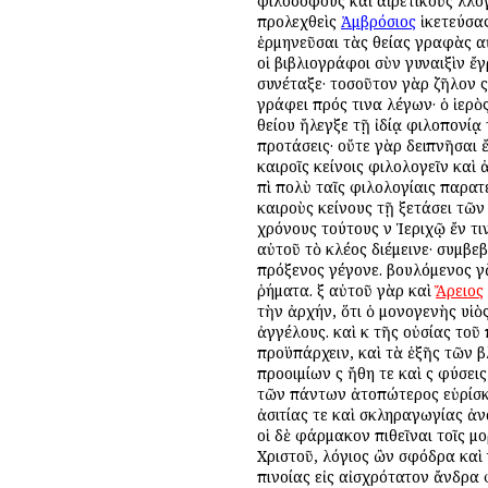
φιλοσόφους καὶ αἱρετικοὺς ἐλλο
προλεχθεὶς
Ἀμβρόσιος
ἱκετεύσας
ἑρμηνεῦσαι τὰς θείας γραφὰς αὐ
οἱ βιβλιογράφοι σὺν γυναιξὶν ἔγ
συνέταξε· τοσοῦτον γὰρ ζῆλον ἐ
γράφει πρός τινα λέγων· ὁ ἱερ
θείου ἤλεγξε τῇ ἰδίᾳ φιλοπονίᾳ
προτάσεις· οὔτε γὰρ δειπνῆσαι 
καιροῖς ἐκείνοις φιλολογεῖν κα
ἐπὶ πολὺ ταῖς φιλολογίαις παρατ
καιροὺς ἐκείνους τῇ ἐξετάσει τ
χρόνους τούτους ἐν Ἱεριχῷ ἔν τ
αὐτοῦ τὸ κλέος διέμεινε· συμβε
πρόξενος γέγονε. βουλόμενος γ
ῥήματα. ἐξ αὐτοῦ γὰρ καὶ
Ἄρειος
τὴν ἀρχήν, ὅτι ὁ μονογενὴς υἱὸ
ἀγγέλους. καὶ ἐκ τῆς οὐσίας τοῦ
προϋπάρχειν, καὶ τὰ ἑξῆς τῶν β
προοιμίων ἐς ἤθη τε καὶ ἐς φύσ
τῶν πάντων ἀτοπώτερος εὑρίσκε
ἀσιτίας τε καὶ σκληραγωγίας ἀν
οἱ δὲ φάρμακον ἐπιθεῖναι τοῖς 
Χριστοῦ, λόγιος ὢν σφόδρα καὶ 
ἐπινοίας εἰς αἰσχρότατον ἄνδρ