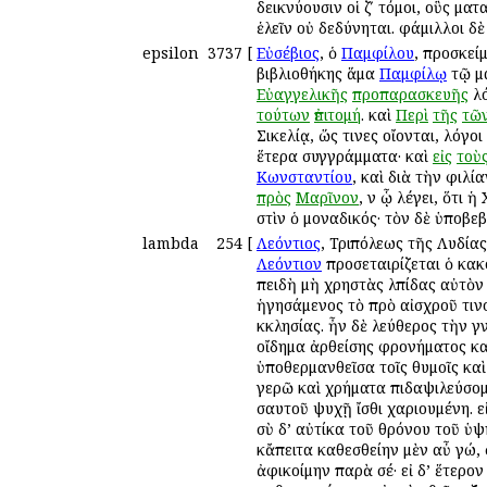
δεικνύουσιν οἱ ζʹ τόμοι, οὓς ἐμ
ἑλεῖν οὐ δεδύνηται. ἐφάμιλλοι δ
epsilon
3737
[
Εὐσέβιος
, ὁ
Παμφίλου
, προσκεί
βιβλιοθήκης ἅμα
Παμφίλῳ
τῷ μά
Εὐαγγελικῆς
προπαρασκευῆς
λό
τούτων
ἐπιτομή
. καὶ
Περὶ
τῆς
τῶ
Σικελίᾳ, ὥς τινες οἴονται, λόγοι 
ἕτερα συγγράμματα· καὶ
εἰς
τοὺ
Κωνσταντίου
, καὶ διὰ τὴν φιλί
πρὸς
Μαρῖνον
, ἐν ᾧ λέγει, ὅτι
ἐστὶν ὁ μοναδικός· τὸν δὲ ὑποβ
lambda
254
[
Λεόντιος
, Τριπόλεως τῆς Λυδίας
Λεόντιον
προσεταιρίζεται ὁ κ
ἐπειδὴ μὴ χρηστὰς ἐλπίδας αὐτὸ
ἡγησάμενος τὸ πρὸ αἰσχροῦ τιν
ἐκκλησίας. ἦν δὲ ἐλεύθερος τὴν 
οἴδημα ἀρθείσης φρονήματος κα
ὑποθερμανθεῖσα τοῖς θυμοῖς κα
ἐγερῶ καὶ χρήματα ἐπιδαψιλεύσομ
σαυτοῦ ψυχῇ ἴσθι χαριουμένη. εἰ
σὺ δ’ αὐτίκα τοῦ θρόνου τοῦ ὑψ
κἄπειτα καθεσθείην μὲν αὖ ἐγώ,
ἀφικοίμην παρὰ σέ· εἰ δ’ ἕτερο