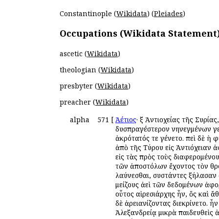
Constantinople (
Wikidata
) (
Pleiades
)
Occupations (Wikidata Statement
ascetic (
Wikidata
)
theologian (
Wikidata
)
presbyter (
Wikidata
)
preacher (
Wikidata
)
alpha
571
[
Ἀέτιος
· ἐξ Ἀντιοχείας τῆς Συρία
δυσπραγέστερον ἐνηνεγμένων γεν
ἀκρότατός τε ἐγένετο. ἐπεὶ δὲ 
ἀπὸ τῆς Τύρου εἰς Ἀντιόχειαν 
εἰς τὰς πρὸς τοὺς διαφερομένους
τῶν ἀποστόλων ἔχοντος τὸν θρ
ἐλαύνεσθαι, συστάντες ἐξήλασαν
μείζους ἀεὶ τῶν δεδομένων ἀφο
οὗτος αἱρεσιάρχης ἦν, ὃς καὶ ἄ
δὲ ἀρειανίζοντας διεκρίνετο. ἦ
Ἀλεξανδρείᾳ μικρὰ παιδευθεὶς ἀ