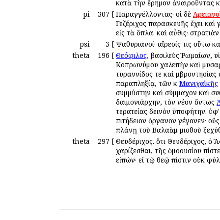
κατὰ τὴν ἔρημον ἀναιροῦντας κ
pi
307
[
Παραγγέλλοντας· οἱ δὲ
Ἀρειανο
Γεζέριχος παρασκευῆς ἔχει καὶ 
εἰς τὰ ὅπλα. καὶ αὖθις· στρατι
psi
3
[
Ψαθυριανοί· αἵρεσίς τις οὕτω κ
theta
196
[
Θεόφιλος
, βασιλεὺς Ῥωμαίων, υ
Κοπρωνύμου χαλεπὴν καὶ μυσαρω
τυραννίδος τε καὶ ἐμβροντησίας
παραπληξίᾳ, τῶν ἐκ
Μανιχαϊκῆς
συμμύστην καὶ σύμμαχον καὶ σ
δαιμονιάρχην, τὸν νέον ὄντως
τερατείας δεινὸν ὑποφήτην. ὑφ'
ἐπιτήδειον ὄργανον γέγονεν· οὓς
πλάνῃ τοῦ Βαλαὰμ μισθοῦ ἐξεχύθ
theta
297
[
Θευδέριχος. ὅτι Θευδέριχος, ὁ 
χαρίζεσθαι, τῆς ὁμοουσίου πίσ
εἰπών· εἰ τῷ θεῷ πίστιν οὐκ ἐφ