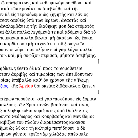
τῷ πραγμάτων, καὶ καθωμολόγησε θῦσαι. καὶ
υ ἀπὸ τῶν κρινάντων ἀπεβλήθη καὶ τῆς
ν δὲ εἰς Ἱεροσόλυμα ὡς ἐξηγητὴς καὶ λόγιος
αταναγκασθεὶς ὑπὸ τῶν ἱερέων, ἀναστὰς καὶ
ὶ ἀναλαμβάνεις τὴν διαθήκην μου διὰ στόματός
καὶ ἄλλα πολλὰ λεγόμενά τε καὶ ᾀδόμενα διὰ τὸ
οιηκέναι πολλὰ βιβλία, μὴ ἀκούων, ὡς ἔοικε,
καὶ καρδία σου μὴ ταχυνάτω τοῦ ἐξενεγκεῖν
αν οἱ λόγοι σου ὀλίγοι· εἰσὶ γὰρ λόγοι πολλοὶ
τοῦ. καί, μὴ σοφίζου περισσά, μήποτε ἀσεβήσῃς.
]
ίκει. ἐγένετο δὲ καὶ πρὸς τὸ νομοθετεῖν
σεσιν ἀκριβὴς καὶ τιμωρίαις τῶν ἀπειθούντων
ρίαις ὑπέβαλλε· καθ’ ὃν χρόνον τῆς ἐν Ῥώμῃ
ξιος
, τῆς
Ἀρείου
θρησκείας διδάσκαλος. ζήτει ἐν
]
έρων ἐπορεύετο. καὶ γὰρ ἐπισκόπους εἰς ἐξορίαν
πολλοὺς τῶν Χριστιανῶν ἐβασάνισε καί τινας
οξοι ἐλεηθήσεσθαι νομίζοντες ὑπὸ Οὐάλεντος
γοῦντο Θεόδωρος καὶ Κουρβασὸς καὶ Μενέδιμος·
κιβίζων τοῦ πλοίου διαρκέσαντος κἀκεῖσε
α ὡς λύκος τῇ ἐκκλησίᾳ ἐπεπήδησεν· ὁ δὲ
ήνων ἐγένετο· τρεῖς γὰρ χιλιάδας ἀπέστειλε