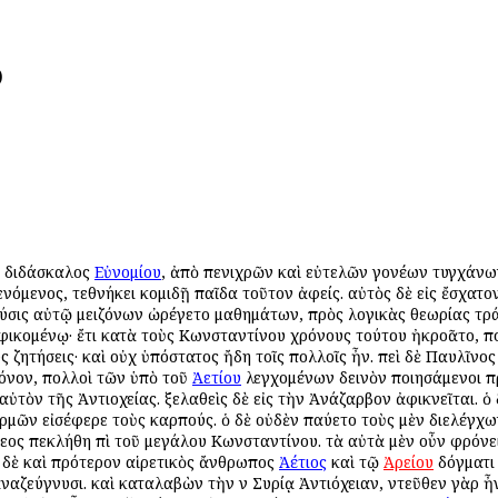
)
ς, διδάσκαλος
Εὐνομίου
, ἀπὸ πενιχρῶν καὶ εὐτελῶν γονέων τυγχάνων
όμενος, ἐτεθνήκει κομιδῇ παῖδα τοῦτον ἀφείς. αὐτὸς δὲ εἰς ἔσχατο
ἡ φύσις αὐτῷ μειζόνων ὠρέγετο μαθημάτων, πρὸς λογικὰς θεωρίας ἐτ
ἀφικομένῳ· ἔτι κατὰ τοὺς Κωνσταντίνου χρόνους τούτου ἠκροᾶτο, π
 ζητήσεις· καὶ οὐχ ὑπόστατος ἤδη τοῖς πολλοῖς ἦν. ἐπεὶ δὲ Παυλῖνος
όνον, πολλοὶ τῶν ὑπὸ τοῦ
Ἀετίου
ἐλεγχομένων δεινὸν ποιησάμενοι π
 αὐτὸν τῆς Ἀντιοχείας. ἐξελαθεὶς δὲ εἰς τὴν Ἀνάζαρβον ἀφικνεῖται.
ρμῶν εἰσέφερε τοὺς καρπούς. ὁ δὲ οὐδὲν ἐπαύετο τοὺς μὲν διελέγχω
θεος ἐπεκλήθη ἐπὶ τοῦ μεγάλου Κωνσταντίνου. τὰ αὐτὰ μὲν οὖν ἐφρόν
ν δὲ καὶ πρότερον αἱρετικὸς ἄνθρωπος
Ἀέτιος
καὶ τῷ
Ἀρείου
δόγματι 
ναζεύγνυσι. καὶ καταλαβὼν τὴν ἐν Συρίᾳ Ἀντιόχειαν, ἐντεῦθεν γὰρ ἦ