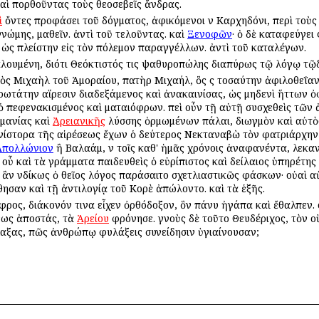
αὶ πορθοῦντας τοὺς θεοσεβεῖς ἄνδρας.
ὶ
ὄντες προφάσει τοῦ δόγματος, ἀφικόμενοι ἐν Καρχηδόνι, περὶ τοὺ
γνώμης, μαθεῖν. ἀντὶ τοῦ τελοῦντας. καὶ
Ξενοφῶν
· ὁ δὲ καταφεύγει
ὰν ὡς πλείστην εἰς τὸν πόλεμον παραγγέλλων. ἀντὶ τοῦ καταλέγων.
αλουμένη, διότι Θεόκτιστός τις ψαθυροπώλης διαπύρως τῷ λόγῳ τῷδε
ἱὸς Μιχαὴλ τοῦ Ἀμοραίου, πατὴρ Μιχαήλ, ὃς ἐς τοσαύτην ἀφιλοθεΐαν 
τάτην αἵρεσιν διαδεξάμενος καὶ ἀνακαινίσας, ὡς μηδενὶ ἥττων ὀφθ
 ὁ πεφενακισμένος καὶ ματαιόφρων. ἐπεὶ οὖν τῇ αὐτῇ συσχεθεὶς τῶν
μανίας καὶ
Ἀρειανικῆς
λύσσης ὁρμωμένων πάλαι, διωγμὸν καὶ αὐτὸς
υνίστορα τῆς αἱρέσεως ἔχων ὁ δεύτερος Νεκταναβὼ τὸν φατριάρχη
Ἀπολλώνιον
ἢ Βαλαάμ, ἐν τοῖς καθ' ἡμᾶς χρόνοις ἀναφανέντα, λεκα
 οὗ καὶ τὰ γράμματα παιδευθεὶς ὁ εὐρίπιστος καὶ δείλαιος ὑπηρέτη
 ἂν ἐνδίκως ὁ θεῖος λόγος ἐπαράσαιτο σχετλιαστικῶς φάσκων· οὐαὶ α
ησαν καὶ τῇ ἀντιλογίᾳ τοῦ Κορὲ ἀπώλοντο. καὶ τὰ ἑξῆς.
Ἄφρος, διάκονόν τινα εἶχεν ὀρθόδοξον, ὃν πάνυ ἠγάπα καὶ ἔθαλπεν.
τεως ἀποστάς, τὰ
Ἀρείου
ἐφρόνησε. γνοὺς δὲ τοῦτο Θευδέριχος, τὸν
ύλαξας, πῶς ἀνθρώπῳ φυλάξεις συνείδησιν ὑγιαίνουσαν;