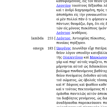
καθυφιεμένους, εἰς τὸν θεῖον ἐ
Λεοντίου
τοιούτους δέξασθαι λό
καὶ τ ἀνδρὶ διηγησαμένη, πρὸς 
ἀποπέμπει εἰς τὴν γυναικωνῖτι
οἱ μὲν πολλοὶ πᾶν ὅ τι φήσειεν 
πάντων; θαυμάζω, ἔφη, ὅτι εἰς ἕ
τῶν εἰς μόνους ἐπισκόπους ἡκόν
Λεόντιος
ἐλευθέριος.
lambda
255
[
Λεόντιος
, Ἀντιοχείας ἐπίσκοπος,
ἐπινοίαις ἐπηύξησεν.
omega
183
[
Ὠριγένης
Λεωνίδην εἶχε πατέρα,
θεῖον λόγον σπουδὴν κατεβάλλε
τῆς
Οὐαλεντίνου
καὶ
Μαρκίωνο
γὰρ καὶ παρ’ αὐτοῖς ἐνομίζετο,
μέμνηνται αὐτοῦ ὡς διδασκάλου.
βούλημα πυνθανόμενος βαθύτερον
θείου πνεύματος ἔνδοθεν αὐτοῖς
τοῦ σώματος, ὡς ὀβολοῖς τέσσαρ
καὶ ἐπ’ ἐδάφους καὶ ψιαθίου κα
καὶ ἐν τούτοις ἐπεκτεινόμενος 
ὁρᾶσθαι παντελῶς αὐτὸν ἀπεσκλ
τοι διαβόητος γενόμενος, ὡς δ
ἀναδήσασθαι παρεσκεύασεν. πο