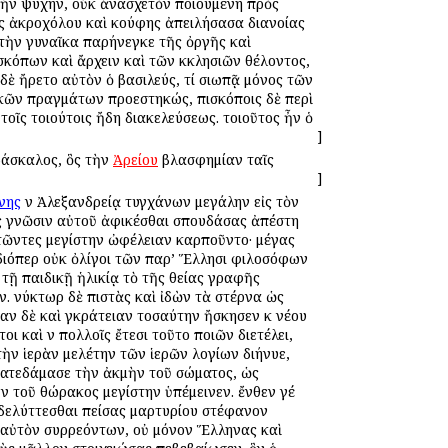
 τὴν ψυχήν, οὐκ ἀνασχετὸν ποιουμένη πρὸς
ας ἀκροχόλου καὶ κούφης ἀπειλήσασα διανοίας
ὶ τὴν γυναῖκα παρήνεγκε τῆς ὀργῆς καὶ
σκόπων καὶ ἄρχειν καὶ τῶν ἐκκλησιῶν ἐθέλοντος,
ς δὲ ἤρετο αὐτὸν ὁ βασιλεύς, τί σιωπᾷ μόνος τῶν
ιτικῶν πραγμάτων προεστηκώς, ἐπισκόποις δὲ περὶ
τοῖς τοιούτοις ἤδη διακελεύσεως. τοιοῦτος ἦν ὁ
]
άσκαλος, ὃς τὴν
Ἀρείου
βλασφημίαν ταῖς
]
νης
ἐν Ἀλεξανδρείᾳ τυγχάνων μεγάλην εἰς τὸν
 ἐς γνῶσιν αὐτοῦ ἀφικέσθαι σπουδάσας ἀπέστη
τῶντες μεγίστην ὠφέλειαν ἐκαρποῦντο· μέγας
 διόπερ οὐκ ὀλίγοι τῶν παρ’ Ἕλλησι φιλοσόφων
 τῇ παιδικῇ ἡλικίᾳ τὸ τῆς θείας γραφῆς
. νύκτωρ δὲ ἐπιστὰς καὶ ἰδὼν τὰ στέρνα ὡς
αν δὲ καὶ ἐγκράτειαν τοσαύτην ἤσκησεν ἐκ νέου
 καὶ ἐν πολλοῖς ἔτεσι τοῦτο ποιῶν διετέλει,
τὴν ἱερὰν μελέτην τῶν ἱερῶν λογίων διήνυε,
ν κατεδάμασε τὴν ἀκμὴν τοῦ σώματος, ὡς
ν τοῦ θώρακος μεγίστην ὑπέμεινεν. ἔνθεν γέ
δελύττεσθαι πείσας μαρτυρίου στέφανον
 αὐτὸν συρρεόντων, οὐ μόνον Ἕλληνας καὶ