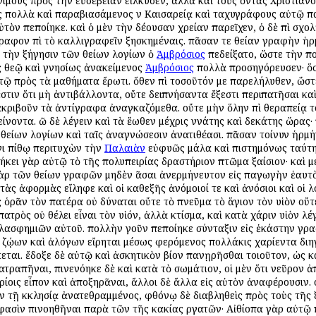
γίμους πρὸς τὴν εὐσέβειαν εἵλκυσεν, ἀλλὰ καὶ τοὺς ὄντας Χριστιανο
 πολλὰ καὶ παραβιασάμενος ἐν Καισαρείᾳ καὶ ταχυγράφους αὐτῷ π
τὸν πεποίηκε. καὶ ὁ μὲν τὴν δέουσαν χρείαν παρεῖχεν, ὁ δὲ ἐπὶ σχ
ραφον ἐπὶ τὸ καλλιγραφεῖν ἐξησκημέναις. πᾶσαν τε θείαν γραφὴν ἡρμήνε
ς τὴν ἐξήγησιν τῶν θείων λογίων ὁ
Ἀμβρόσιος
ἐπεδείξατο, ὥστε τὴν 
ὸς θεῷ καὶ γνησίως ἀνακείμενος
Ἀμβρόσιος
πολλὰ προσηγόρευσεν· ὅστ
 τῷ πρὸς τὰ μαθήματα ἔρωτι. ὅθεν ἐπὶ τοσοῦτόν με παρελήλυθεν, ὥσ
ἔστιν ὅτι μὴ ἀντιβάλλοντα, οὔτε δειπνήσαντα ἔξεστι περιπατῆσαι καὶ
ὶ ἀκριβοῦν τὰ ἀντίγραφα ἀναγκαζόμεθα. οὔτε μὴν ὅλην ἐπὶ θεραπείᾳ 
είνοντα. ἐῶ δὲ λέγειν καὶ τὰ ἕωθεν μέχρις ἐννάτης καὶ δεκάτης ὥρας
ῶν θείων λογίων καὶ ταῖς ἀναγνώσεσιν ἀνατιθέασι. πᾶσαν τοίνυν ἡρμ
ινι πίθῳ περιτυχὼν τὴν
Παλαιὰν
εὐφυῶς μάλα καὶ ἐπιστημόνως ταύτη
βήκει γὰρ αὐτῷ τὸ τῆς πολυπειρίας δραστήριον πτῶμα ἐξαίσιον· καὶ 
ὰρ τῶν θείων γραφῶν μηδὲν ἐᾶσαι ἀνερμήνευτον εἰς ἐπαγωγὴν ἑαυτὸ
τὰς ἀφορμὰς εἴληφε καὶ οἱ καθεξῆς ἀνόμοιοί τε καὶ ἀνόσιοι καὶ οἱ 
ς ὁρᾶν τὸν πατέρα οὐ δύναται οὔτε τὸ πνεῦμα τὸ ἅγιον τὸν υἱὸν οὔτ
 πατρὸς οὐ θέλει εἶναι τὸν υἱόν, ἀλλὰ κτίσμα, καὶ κατὰ χάριν υἱὸν 
λασφημιῶν αὐτοῦ. πολλὴν γοῦν πεποίηκε σύνταξιν εἰς ἑκάστην γραφή
εις ζῴων καὶ ἀλόγων εἴρηται μέσως φερόμενος πολλάκις χαρίεντα διη
ται. ἔδοξε δὲ αὐτῷ καὶ ἀσκητικὸν βίον ἐπανῃρῆσθαι τοιοῦτον, ὡς 
ατραπῆναι, ἐπινενόηκε δὲ καὶ κατὰ τὸ σωμάτιον, οἱ μὲν ὅτι νεῦρον 
μορίοις εἶπον καὶ ἀποξηρᾶναι, ἄλλοι δὲ ἄλλα εἰς αὐτὸν ἀναφέρουσιν
ἐν τῇ ἐκκλησίᾳ ἀνατεθραμμένος, φθόνῳ δὲ διαβληθεὶς πρὸς τοὺς τῆς
α φασὶν ἐπινοηθῆναι παρὰ τῶν τῆς κακίας ἐργατῶν· Αἰθίοπα γὰρ αὐτ