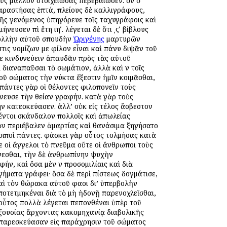
ὺς μᾶλλον στοιχειώσας ἐπεβεβαίωσεν. ὃν ὁ
αραστήσας ἑπτά, πλείους δὲ καλλιγράφους,
ολῆς γενόμενος ὑπηγόρευε τοῖς ταχυγράφοις καὶ
υσεν ἐπὶ ἔτη ιηʹ. λέγεται δὲ ὅτι ͵ϛʹ βίβλους
πολλὴν αὐτοῦ σπουδὴν
Ὠριγένης
μαρτυρῶν
ις νομίζων με φίλον εἶναι καὶ πάνυ διψᾶν τοῦ
τε κινδυνεύειν ἀπαυδᾶν πρὸς τὰς αὐτοῦ
 διαναπαῦσαι τὸ σωμάτιον, ἀλλὰ καὶ ἐν τοῖς
τοῦ σώματος τὴν νύκτα ἔξεστιν ἡμῖν κοιμᾶσθαι,
· πάντες γὰρ οἱ θέλοντες φιλοπονεῖν τοὺς
ήνευσε τὴν θείαν γραφήν. κατὰ γὰρ τοὺς
ν κατεσκεύασεν. ἀλλ’ οὐκ εἰς τέλος ἄσβεστον
μέντοι σκάνδαλον πολλοῖς καὶ ἀπωλείας
ν περιέβαλεν ἁμαρτίας καὶ θανάσιμα ἐξηγήσατο
λοιποὶ πάντες. φάσκει γὰρ οὗτος τολμήσας κατὰ
ε οἱ ἄγγελοι τὸ πνεῦμα οὔτε οἱ ἄνθρωποι τοὺς
λέγεσθαι, τὴν δὲ ἀνθρωπίνην ψυχὴν
ν, καὶ ὅσα μὲν ἐν προσομιλίαις καὶ διὰ
γήματα γράφει· ὅσα δὲ περὶ πίστεως ἐδογμάτισε,
καὶ τὸν θώρακα αὐτοῦ φασι δι’ ὑπερβολὴν
ἀποτετμηκέναι διὰ τὸ μὴ ἡδονῇ παρενοχλεῖσθαι,
. οὗτος πολλὰ λέγεται πεπονθέναι ὑπὲρ τοῦ
 ἐξουσίας ἄρχοντας κακομηχανίᾳ διαβολικῆς
ῷ παρεσκεύασαν εἰς παράχρησιν τοῦ σώματος