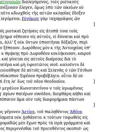
ατηγοριῶν
διαλεγόμενος, τοὺς ἐριστικοὺς
ειανίζουσιν ἔλεγεν, ὅμως ὑπὸ τῶν οἰκείων οὐ
τοῦτο ἐκδιωχθεὶς τῆς αὐτῶν ἐκκλησίας ἔδοξεν
λεγόμενοι.
Εὐνόμιος
γὰρ ταχυγράφος ὢν
]
ῖς ἐριστικαὶ ζητήσεις εἰς ἄτοπά τινα τούς
ζήτημα ἐνέπεσεν εἰς αὐτοὺς, εἰ δύναται καὶ πρὸ
ι, ἀλλ’ ἐξ οὐκ ὄντων ὑποστῆναι ἐδόξαζον, περὶ
ἐξέπεσον. Δωρόθεος μὲν ἐκ τῆς Ἀντιοχείας ὑπ’
ν ἐκ Θρᾴκης πρὸ Δωροθέου κεκλήκεισαν, καιροῦ
αὶ γίνεται εἰς αὐτοὺς διαίρεσις διὰ τὸ
πατέρα καὶ μὴ ὑφεστῶτος υἱοῦ. ἐκαλοῦντο δὲ
ηκολούθησε δὲ αὐτοῖς καὶ Σελενᾶς ὁ τῶν Γότθων
 ἐπίσκοπον Ἐφέσου προβέβλητο. οὗτοι δὲ οὐ
ὶ ἔτη λεʹ ἕως τοῦ νέου Θεοδοσίου.
]
τοῦ μεγάλου Κωνσταντίνου ἐν τοῖς ἱερωμένοις
ιηʹ ἁγίων πατέρων συνόδου, διεφθάρη ἀήθει καὶ
 ἀπόπατον ἅμα σὺν τοῖς διαφορήμασι πάντων
]
τος γέγονεν
Ἀετίου
, τοῦ ἐπικληθέντος
Ἀθέου
.
ίσματα οὐκ ᾐσθάνετο. ἐκ τούτων τυφωθεὶς εἰς
ιγομαθῶς μὲν ἔχων πρὸς τὰ ἱερὰ γράμματα καὶ
νος περιγενέσθαι τοῦ προτεθέντος σκοποῦ· ὡς