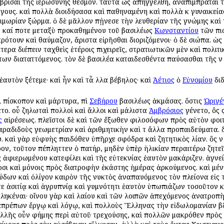
ξυβρίσαι τῆς ἱερωσύνης θεσμόν. ταῦτα ὡς ἀπηγγέλθη, ἀναπίμπραται
γους. καὶ πολλὰ διοιδήσασα καὶ παθηναμένη καὶ πολλὰ ἐκ γυναικεί
τιμωρίαν ἐξώρμα. ὁ δὲ μᾶλλον ἐπῄνεσε τὴν ἐλευθερίαν τῆς γνώμης κα
ν. καί ποτε μεταξὺ προκαθημένου τοῦ βασιλέως
Κωνσταντίου
τῶν ἐπι
ἐκρότουν καὶ ἐθαύμαζον, ἄριστα εἰρῆσθαι διοριζόμενοι· ὁ δὲ ἐσιώπα. ὡ
τερα διέπειν ταχθεὶς ἑτέροις ἐπιχειρεῖς, στρατιωτικῶν μὲν καὶ πολ
των διαταττόμενος. τὸν δὲ βασιλέα καταιδεσθέντα παύσασθαι τῆς ἐν 
 ἑαυτὸν ἐξέτεμε· καὶ ἦν καὶ τἆ λλα βέβηλος· καὶ
Ἀέτιος
ὁ
Εὐνομίου
διδ
 ἐπίσκοπον καὶ μάρτυρα, ἐπὶ
Σεβήρου
βασιλέως ἀκμάσας. ὅστις
Ὠριγέ
το. οὗ ζηλωταὶ πολλοὶ καὶ ἄλλοι καὶ μάλιστα
Ἀμβρόσιος
ἐγένετο, ὃς
ς
αἱρέσεως. πλεῖστοι δὲ καὶ τῶν ἔξωθεν φιλοσόφων πρὸς αὐτὸν φοι
 παραδιδοὺς γεωμετρίαν καὶ ἀριθμητικὴν καὶ τ ἄλλα προπαιδεύματα.
 καὶ γὰρ εὐφυὴς παιδόθεν ὑπῆρχε σφόδρα καὶ ζητητικὸς λίαν. ὃς ἐν
, τοῦτον ἐπέπληττεν ὁ πατήρ, μηδὲν ὑπὲρ ἡλικίαν περαιτέρω ζητεῖν
 ἀφιερωμένου κατεφίλει καὶ τῆς εὐτεκνίας ἑαυτὸν ἐμακάριζεν. ἁγνεί
σι καὶ μόνοις πρὸς διατροφὴν ἑκάστης ἡμέρας ἀρκούμενος. καὶ μέντοι
θεύδων καὶ ὀλίγον καιρὸν τῆς νυκτὸς ἀναπαυόμενος τὸν πλείονα εἰς 
ἐπί τε ἀσιτίᾳ καὶ ἀγρυπνίᾳ καὶ γυμνότητι ἑαυτὸν ὑπωπιάζων τοσοῦτο
ηκέναι· οἴνου γὰρ καὶ ἐλαίου καὶ τῶν λοιπῶν ἀπεχόμενος ἀνατροπὴ
ιαπρέπων ἔργῳ καὶ λόγῳ, καὶ πολλοὺς Ἕλληνας τὴν εἰδωλομανίαν β
λλῆς οὖν φήμης περὶ αὐτοῦ τρεχούσης, καὶ πολλῶν μακρόθεν πρὸς