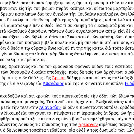
ύτην βδελυρὰν ἐπίνοιαν ἔρρηξε φωνήν, ἀμφοτέρων προτεθέντων αὐ
 λιβανωτὸν εἰς τὴν τοῦ βωμοῦ πυρὰν καθῆκε. καὶ οὕτω τοῦ μαρτυρίο
άνδρειαν καταλιπὼν διὰ τὸν ὄνειδον τὴν Ἰουδαίαν κατέλαβεν. ἀνελθὼ
ἐπὶ τῆς ἐκκλησίας εἰπεῖν· πρεσβύτερος γὰρ προϋπῆρχε, καὶ πολλὰ κ
 δὲ ἁμαρτωλῷ εἶπεν ὁ θεός· ἵνα τί σὺ ἐκδιηγῇ τὰ δικαιώματά μου κα
 μετὰ κλαυθμοῦ δακρύων, πάντων ὁμοῦ συγκλαιόντων αὐτῷ. εἰσὶ δὲ 
συντάξεως τῶν βιβλίων. ὅθεν καὶ Συντακτικὸς ὠνομάσθη, διὰ τὸ πεπ
φύλαξαι τοῦ ποιῆσαι βιβλία πολλά· καί, μὴ σπεῦδε ἐπὶ στόματί σου, 
ι ὁ θεὸς ἐν τῷ οὐρανῷ ἄνω καὶ σὺ ἐπὶ τῆς γῆς κάτω. διὰ τοῦτο ἔστωσ
 γίνου δίκαιος πολύ· ἔστι γὰρ δίκαιος ἀπολλύμενος ἐν δικαιώματι αὐ
εσφάλη τοῦ πρέποντος.
ύς, Χριστιανὸς καὶ τὰ τοῦ ὁμοουσίου φρονῶν οὐδὲν τοὺς ἐναντίους ἠδ
ς τῶν θησαυρῶν δικαίας ὑποδοχῆς, πρὸς δὲ ταῖς τῶν ἀρχόντων αἱρέ
ς ἄριστος. ὁ δὲ Οὐάλης τῆς
Ἀρείου
δόξης μεταποιούμενος πολλοὺς ἐξο
τῆς δὲ ἐν Ἀλεξανδρείᾳ
Ἀθανάσιος
καὶ τῆς ἐν Κωνσταντινουπόλει
Εὐδό
ακοδοξῶν καὶ συγκροτῶν τοὺς αἱρετικοὺς εἰς τὴν ὁδὸν τῶν ἰδίων πατ
ακόνους καὶ μοναχούς, Τατιανοῦ τότε ἄρχοντος Ἀλεξανδρείας· καὶ 
 μετὰ τὴν τελευτὴν
Ἀθανασίου
. οἱ οὖν ἐν Κωνσταντινουπόλει ὀρθόδ
 ἐν Νικομηδείᾳ τυγχάνοντα, πέμψαντες πʹ ἱερατικοὺς ἄνδρας, ὧν ἡ
θῆναι προσέταξε. καὶ πάντες σὺν τῇ νηῒ κατεφλέχθησαν, μέχρι Δα
Οὐάλεντος Λούκιός τις ἐπίσκοπος τῆς τῶν
Ἀρειανῶν
αἱρέσεως παραχρῆμ
ὁ δὲ Λούκιος τοσαῦτα ἐνεδείξατο, οἷα οὐδὲ ἐν τοῖς διωγμοῖς τῶν Ἑλλ