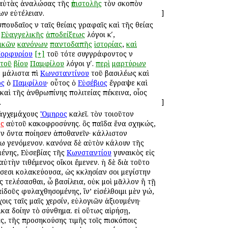
ς αὐτὰς ἀναλώσας τῆς
ἐπιστολῆς
τὸν σκοπὸν
ων εὐτέλειαν.
]
πουδαῖος ἐν ταῖς θείαις γραφαῖς καὶ τῆς θείας
·
Εὐαγγελικῆς
ἀποδείξεως
λόγοι κʹ,
ικῶν
κανόνων
παντοδαπῆς
ἱστορίας
,
καὶ
ορφυρίου
[+]
τοῦ τότε συγγράφοντος ἐν
τοῦ
βίου
Παμφίλου
λόγοι γʹ.
περὶ
μαρτύρων
 μάλιστα ἐπὶ
Κωνσταντίνου
τοῦ βασιλέως καὶ
ος
ὁ
Παμφίλου
· οὗτος ὁ
Εὐσέβιος
ἔγραψε καὶ
 καὶ τῆς ἀνθρωπίνης πολιτείας ἐπέκεινα, οἷος
.
]
 ἀγχεμάχους
Ὅμηρος
καλεῖ. τὸν τοιοῦτον
ῆς
αὐτοῦ κακοφροσύνης. ὃς παῖδα ἕνα ἐσχηκώς,
ον ὄντα ἐποίησεν ἀποθανεῖν· κάλλιστον
ω γενόμενον. κανόνα δὲ αὐτὸν ἐκάλουν τῆς
ομένης, Εὐσεβίας τῆς
Κωνσταντίου
γυναικὸς εἰς
τὴν τιθέμενος οἴκοι ἔμενεν. ἡ δὲ διὰ τοῦτο
εσι κολακεύουσα, ὡς ἐκκλησίαν σοι μεγίστην
ς τελέσασθαι, ὦ βασίλεια, οὐκ ἐμοὶ μᾶλλον ἢ τῇ
ἰδοῦς φυλαχθησομένης, ἵν’ εἰσέλθοιμι μὲν ἐγώ,
ις ταῖς ἐμαῖς χερσίν, εὐλογιῶν ἀξιουμένη·
ικα δοίην τὸ σύνθημα. εἰ οὕτως αἱρήσῃ,
, τῆς προσηκούσης τιμῆς τοῖς ἐπισκόποις