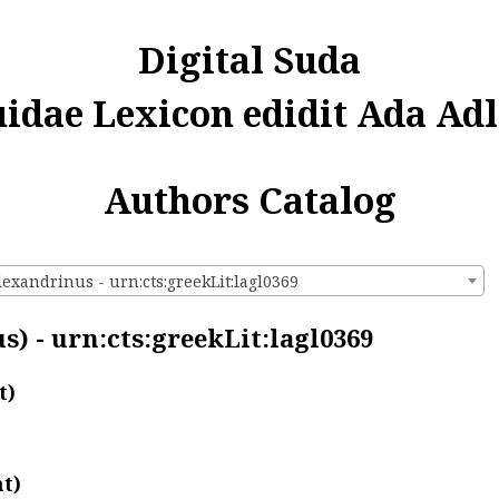
Digital Suda
uidae Lexicon edidit Ada Adl
Authors Catalog
exandrinus - urn:cts:greekLit:lagl0369
s) - urn:cts:greekLit:lagl0369
t)
t)