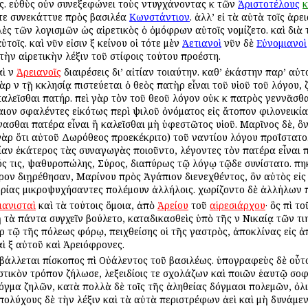
ος. εὐθὺς οὖν συνεξεφώνει τοὺς ἐντυγχάνοντας ἐκ τῶν
Ἀριστοτέλους
κ
τε συνεκάττυε πρὸς βασιλέα
Κωνστάντιον
. ἀλλ’ εἰ τὰ αὐτὰ τοῖς ἀρ
ὲς τῶν λογισμῶν ὡς αἱρετικὸς ὁ ὁμόφρων αὐτοῖς ἐνομίζετο. καὶ διὰ 
οῖς. καὶ νῦν εἰσιν ἐξ ἐκείνου οἱ τότε μὲν
Ἀετιανοὶ
νῦν δὲ
Εὐνομιανοὶ
 τὴν αἱρετικὴν λέξιν τοῦ στίφοις τούτου προέστη.
ὶ ἐν
Ἀρειανοῖς
διαιρέσεις δι’ αἰτίαν τοιαύτην. καθ’ ἑκάστην παρ’ αὐτο
ρ ἐν τῇ ἐκκλησίᾳ πιστεύεται ὁ θεὸς πατὴρ εἶναι τοῦ υἱοῦ τοῦ λόγου, 
αλεῖσθαι πατήρ. ἐπεὶ γὰρ τὸν τοῦ θεοῦ λόγον οὐκ ἐκ πατρὸς γεννᾶσθα
ν σφαλέντες εἰκότως περὶ ψιλοῦ ὀνόματος εἰς ἄτοπον φιλονεικίαν 
νασθαι πατέρα εἶναι ἢ καλεῖσθαι μὴ ὑφεστῶτος υἱοῦ. Μαρῖνος δὲ, ὃ
ὰρ ὅτι αὐτοῦ Δωρόθεος προεκέκριτο) τοῦ ἐναντίου λόγου προΐστατο. κ
ἰδίαν ἑκάτερος τὰς συναγωγὰς ἐποιοῦντο, λέγοντες τὸν πατέρα εἶναι 
ός τις, ψαθυροπώλης, Σύρος, διαπύρως τῷ λόγῳ τῷδε συνίστατο. ἐπ
τερον διῃρέθησαν, Μαρίνου πρὸς Ἀγάπιον διενεχθέντος, ὃν αὐτὸς εἰς
ρίας μικροψυχήσαντες ἐπολέμουν ἀλλήλοις. ἐχωρίζοντο δὲ ἀλλήλων ἐπ
ιανισταὶ
καὶ τὰ τούτοις ὅμοια, ἀπὸ
Ἀρείου
τοῦ
αἱρεσιάρχου
· ὃς ἐπὶ 
ὴ τὰ πάντα συγχεῖν ἐβούλετο, καταδικασθεὶς ὑπὸ τῆς ἐν Νικαίᾳ τῶν τ
ρ τῷ τῆς πόλεως φόρῳ, ἐπειχθείσης οἱ τῆς γαστρὸς, ἀποκλίνας εἰς
ὶ ἐξ αὐτοῦ καὶ Ἀρειόφρονες.
οβάλλεται ἐπίσκοπος ἐπὶ Οὐάλεντος τοῦ βασιλέως. ὑπογραφεὺς δὲ οὗ
στικὸν τρόπον ἐζήλωσε, λεξειδίοις τε σχολάζων καὶ ποιῶν ἑαυτῷ σοφ
όγμα ζηλῶν, κατὰ πολλὰ δὲ τοῖς τῆς ἀληθείας δόγμασι πολεμῶν, ὀλ
πολύχους δὲ τὴν λέξιν καὶ τὰ αὐτὰ περιστρέφων ἀεὶ καὶ μὴ δυνάμε