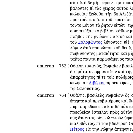
αὐτοῦ. ὁ δὲ μὴ φέρων τὴν τοσα
βαλόντες ἐπὶ τὰς χεῖρας αὐτοῦ
ἐκκλησίας ἐξεώσθη. τὴν δὲ Ἀλεξ
προετρέπετο ἀπὸ τοῦ ἱερατείου 
τοῦτο μόνον τὸ ῥητὸν εἰπών· τῷ
σου; πτύξας τὸ βιβλίον ἐκάθισε
πλῆθος τῆς γνώσεως αὐτοῦ καὶ 
τοῦ
Σολομῶντος
λέγοντος· υἱέ, 
λόγον ἀπὸ προσώπου τοῦ θεοῦ, ὅτ
πληθύνοντες ματαιότητα. καὶ μὴ
ταῦτα πάντα παρωσάμενος παρ
omicron
762
[
Οὐαλεντινιανός, Ῥωμαίων βασιλε
ἑτοιμότατος, φροντίζων καὶ τῆ
ἀπαραίτητος ἐπί τε τοῖς πολέμοι
ἐκκλησίας
Λιβέριος
προειστήκει, 
τῷ Σαλούστιος.
omicron
764
[
Οὐάλης, βασιλεὺς Ῥωμαίων· ὃς κ
ἔπεμπε καὶ πρεσβυτέρους καὶ δι
πυρὶ παρέδωκε. ταῦτα δὲ πάντα
πρεσβείαν ἔστειλαν πρὸς αὐτὸν
οὓς ἅπαντας σὺν τῷ πλοίῳ ὑφαφ
διαλυθέντος. ἐπὶ τοῦ βδελυροῦ 
Πέτρος
εἰς τὴν Ῥώμην ἀπέφυγεν. 