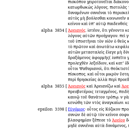
ἐπισκόπου χειροτονεῖται διάκον
κατωρθωκὼς λόγους. ἐπιστολάς 
δυναμένων συνιέναι τὸ περισκελ
αὐτὸς μὴ βούλεσθαι κοινωνεῖν αὐτ
ἐκείνου καὶ ὑπ’ αὐτῷ παιδευθεὶς
alpha
3834
[
Ἀρειανός
. ἰστέον, ὅτι ἐγένοντο κα
λόγους αὐτῶν προήγαγον. ἐπεὶ γὰ
τοῦ ὑποστῆναι τὸν υἱὸν ὁ θεὸς κ
τὸ πρῶτον καὶ ἀνωτάτω κεφάλαιο
αὐτῶν μετασταλεὶς ἔλεγε μὴ δύ
δραξάμενος ἀφορμῆς( ἐλυπεῖτο γ
προλεχθὲν λεξείδιον, καὶ κατ’ 
οὗτοι Ψαθυριανοὶ, ὅτι Θεόκτιστ
ἐπίσκοπος. καὶ οὗτοι μικρὸν ὕσ
περὶ θρησκείας ἀλλὰ περὶ προεδ
alpha
3835
[
Ἀρειανὸς
καὶ Ἀρειανίζω καὶ
Ἀρε
πρεσβυτέροις τεταγμένος, ἐπειδ
καινῷ τοῦ θανάτου τρόπῳ. ἐν γὰ
ἐκενώθη τῶν ἐντὸς ἀναγκαίων. κα
epsilon
3598
[
Εὐνόμιος
· οὗτος εἰς Κύζικον πρ
συνὼν δὲ αὐτῷ τὸν ἐκείνου σοφι
βλασφημίαν ἐξέπεσε τὸ
Ἀρείου
δ
μηδὲ συνιέναι αὐτὰ δυνάμενος, 