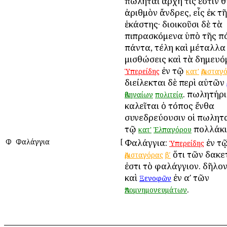
πωληταὶ ἀρχή τίς ἐστιν Ἀθή
ἀριθμὸν ἄνδρες, εἷς ἐκ τ
ἑκάστης· διοικοῦσι δὲ τὰ
πιπρασκόμενα ὑπὸ τῆς π
πάντα, τέλη καὶ μέταλλα
μισθώσεις καὶ τὰ δημευό
ἐν τῷ
Ὑπερείδης
κατ'
Ἀρισταγ
διείλεκται δὲ περὶ αὐτῶν
. πωλητήρι
Ἀθηναίων
πολιτείᾳ
καλεῖται ὁ τόπος ἔνθα
συνεδρεύουσιν οἱ πωλητ
τῷ
πολλάκι
κατ'
Ἐλπαγόρου
Φ
Φαλάγγια
[
Φαλάγγια:
ἐν τ
Ὑπερείδης
ὅτι τῶν δακε
Ἀρισταγόρας
βʹ
ἐστι τὸ φαλάγγιον. δῆλον
καὶ
ἐν αʹ τῶν
Ξενοφῶν
.
Ἀπομνημονευμάτων