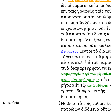
ὡς οἱ νόμοι κελεύουσι δ
ἐπὶ ταῖς γραφαῖς ταῖς το
ἀπροστασίου τὸν βουλό
ὁμοίως τῶν ξένων καὶ τ
ἐπιχωρίων. μήποτ' οὖν ἐν
τοῦ ἀποστασίου δίκαις κ
διαμαρτυρεῖν οἱ ξένοι, ἐν
ἀπροστασίου οὐ κεκώλυν
μέντοι τὸ διαμ
Δείναρχος
τέθεικεν οὐκ ἐπὶ τοῦ μα
αὐτοῦ, ἀλλ' ἐπὶ τοῦ παρ
τινὰ διαμαρτυρήσαντα ἐν
διαμαρτυρίᾳ
περὶ
τοῦ
μὴ
ἐπίδι
. οὗτο
Ἀριστοφῶντος
θυγατέρα
ῥήτωρ ἐν τῷ
κ
κατὰ
Ἡδύλης
τρόπον διαγράφει τῆς
διαμαρτυρίας.
Ν
Νοθεῖα
[
Νοθεῖα: τὰ τοῖς νόθοις ἐ
πατρῴων διδόμενα οὕτω 