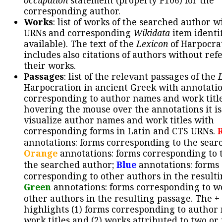
occupation
statement (property P106) for the
corresponding author.
Works
: list of works of the searched author 
URNs and corresponding
Wikidata
item identif
available). The text of the
Lexicon
of Harpocra
includes also citations of authors without ref
their works.
Passages
: list of the relevant passages of the
Harpocration in ancient Greek with annotatio
corresponding to author names and work title
hovering the mouse over the annotations it is
visualize author names and work titles with
corresponding forms in Latin and CTS URNs.
annotations: forms corresponding to the sear
Orange
annotations: forms corresponding to 
the searched author;
Blue
annotations: forms
corresponding to other authors in the resulti
Green
annotations: forms corresponding to w
other authors in the resulting passage. The +
highlights (1) forms corresponding to author
work titles and (2) works attributed to two or