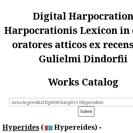
Digital Harpocratio
Harpocrationis Lexicon in
oratores atticos ex recen
Gulielmi Dindorfii
Works Catalog
urn:cts:greekLit:tlg0030.harp015 (Hyperides)
Hyperides
(
Hypereides) -