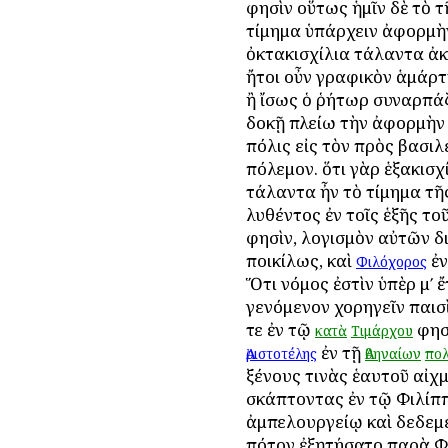
φησὶν οὕτως ἡμῖν δὲ τὸ 
τίμημα ὑπάρχειν ἀφορμὴ
ὀκτακισχίλια τάλαντα ἀκ
ἤτοι οὖν γραφικὸν ἁμάρτ
ἢ ἴσως ὁ ῥήτωρ συναρπάζ
δοκῇ πλείω τὴν ἀφορμὴν 
πόλις εἰς τὸν πρὸς βασιλ
πόλεμον. ὅτι γὰρ ἑξακισχ
τάλαντα ἦν τὸ τίμημα τῆς
λυθέντος ἐν τοῖς ἑξῆς το
φησὶν, λογισμὸν αὐτῶν δ
ποικίλως, καὶ
ἐν
Φιλόχορος
Ὅτι νόμος ἐστὶν ὑπὲρ μʹ ἔ
γενόμενον χορηγεῖν παισ
τε ἐν τῷ
φησ
κατὰ
Τιμάρχου
ἐν τῇ
Ἀριστοτέλης
Ἀθηναίων
πολ
ξένους τινὰς ἑαυτοῦ αἰ
σκάπτοντας ἐν τῷ Φιλίπ
ἀμπελουργείῳ καὶ δεδεμ
πότον ἐξῃτήσατο παρὰ Φ