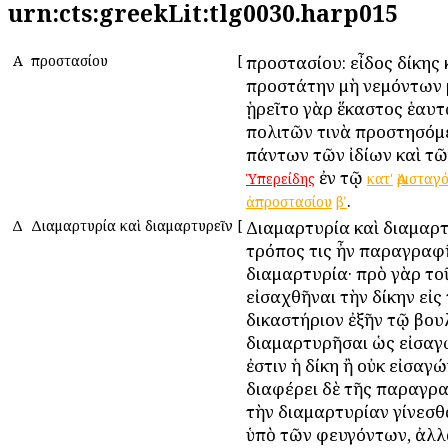
urn:cts:greekLit:tlg0030.harp015
Α
Ἀπροστασίου
[
Ἀπροστασίου: εἶδος δίκης
προστάτην μὴ νεμόντων 
ᾑρεῖτο γὰρ ἕκαστος ἑαυ
πολιτῶν τινὰ προστησόμ
πάντων τῶν ἰδίων καὶ τῶ
ἐν τῷ
Ὑπερείδης
κατ'
Ἀρισταγ
.
ἀπροστασίου
βʹ
Δ
Διαμαρτυρία καὶ διαμαρτυρεῖν
[
Διαμαρτυρία καὶ διαμαρτ
τρόπος τις ἦν παραγραφ
διαμαρτυρία· πρὸ γὰρ το
εἰσαχθῆναι τὴν δίκην εἰς
δικαστήριον ἐξῆν τῷ βο
διαμαρτυρῆσαι ὡς εἰσαγ
ἐστιν ἡ δίκη ἢ οὐκ εἰσαγώ
διαφέρει δὲ τῆς παραγρ
τὴν διαμαρτυρίαν γίνεσθ
ὑπὸ τῶν φευγόντων, ἀλλ