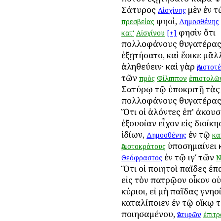
Σάτυρος
μὲν ἐν 
Αἰσχίνης
φησὶ,
πρεσβείας
Δημοσθένης
φησὶν ὅτι
κατ'
Αἰσχίνου
[+]
Ἀπολλοφάνους θυγατέρα
ἐξῃτήσατο, καὶ ἔοικε μᾶλ
ἀληθεύειν· καὶ γὰρ
Ἀριστοτ
τῶν
πρὸς
Φίλιππον
ἐπιστολῶ
Σατύρῳ τῷ ὑποκριτῇ τὰς
Ἀπολλοφάνους θυγατέρας
Ὅτι οἱ ἁλόντες ἐπ' ἀκου
ἐξουσίαν εἶχον εἰς διοίκη
ἰδίων,
ἐν τῷ
Δημοσθένης
κα
ὑποσημαίνει 
Ἀριστοκράτους
ἐν τῷ ιγʹ τῶν
Θεόφραστος
Ν
Ὅτι οἱ ποιητοὶ παῖδες ἐπ
εἰς τὸν πατρῷον οἶκον ο
κύριοι, εἰ μὴ παῖδας γνησ
καταλίποιεν ἐν τῷ οἴκῳ 
ποιησαμένου,
Ἀντιφῶν
ἐπιτ