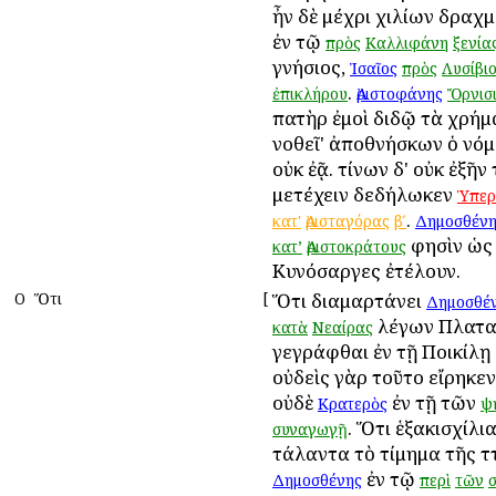
ἦν δὲ μέχρι χιλίων δραχ
ἐν τῷ
πρὸς
Καλλιφάνη
ξενία
γνήσιος,
Ἰσαῖος
πρὸς
Λυσίβι
.
ἐπικλήρου
Ἀριστοφάνης
Ὄρνισ
πατὴρ ἐμοὶ διδῷ τὰ χρήμ
νοθεῖ' ἀποθνήσκων ὁ νόμ
οὐκ ἐᾷ. τίνων δ' οὐκ ἐξῆν
μετέχειν δεδήλωκεν
Ὑπερ
.
κατ'
Ἀρισταγόρας
βʹ
Δημοσθένη
φησὶν ὡς 
κατ’
Ἀριστοκράτους
Κυνόσαργες ἐτέλουν.
Ο
Ὅτι
[
Ὅτι διαμαρτάνει
Δημοσθέ
λέγων Πλατα
κατὰ
Νεαίρας
γεγράφθαι ἐν τῇ Ποικίλῃ
οὐδεὶς γὰρ τοῦτο εἴρηκε
οὐδὲ
ἐν τῇ τῶν
Κρατερὸς
ψ
. Ὅτι ἑξακισχίλι
συναγωγῇ
τάλαντα τὸ τίμημα τῆς Ἀτ
ἐν τῷ
Δημοσθένης
περὶ
τῶν