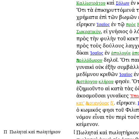
καὶ
ἐν 
Καλλιστράτου
Σόλων
Ὅτι τὰ ἐπικηρυττόμενά τ
χρήματα ἐπὶ τῶν βωμῶν 
εἴρηκεν
ἐν τῷ
Ἰσαῖος
πρὸς
, εἰ γνήσιος ὁ 
Σωκρατικὸν
πρὸς τὴν φυλὴν τοῦ κεκτ
πρὸς τοὺς δούλους λαγχ
δίκαι
ἐν
Ἰσαῖος
ἀπολογίᾳ
ἀπ
δηλοῖ. Ὅτι παι
Ἀπολλόδωρον
γυναικὶ οὐκ ἐξῆν συμβάλ
μεδίμνου κριθῶν
ἐν
Ἰσαῖος
φησίν. Ὅτ
Ἀριστάρχου
κλήρου
ἐζημιοῦντο αἱ κατὰ τὰς 
ἀκοσμοῦσαι γυναῖκες
Ὑπε
. εἴρηκεν.
κατ'
Ἀρισταγόρας
βʹ
ὁ κωμικός φησι τοῦ Φιλι
νόμον εἶναι τὸν περὶ τού
κείμενον.
Π
Πωληταὶ καὶ πωλητήριον
[
Πωληταὶ καὶ πωλητήριον: