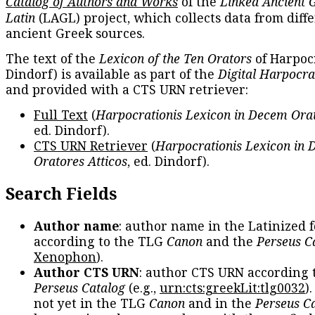
Catalog of Authors and Works
of the
Linked Ancient 
Latin
(LAGL) project, which collects data from diff
ancient Greek sources.
The text of the
Lexicon of the Ten Orators
of Harpocr
Dindorf) is available as part of the
Digital Harpocra
and provided with a CTS URN retriever:
Full Text
(
Harpocrationis Lexicon in Decem Orat
ed. Dindorf).
CTS URN Retriever
(
Harpocrationis Lexicon in
Oratores Atticos
, ed. Dindorf).
Search Fields
Author name
: author name in the Latinized 
according to the TLG
Canon
and the
Perseus C
Xenophon
).
Author CTS URN
: author CTS URN according 
Perseus Catalog
(e.g.,
urn:cts:greekLit:tlg0032
)
not yet in the TLG
Canon
and in the
Perseus C