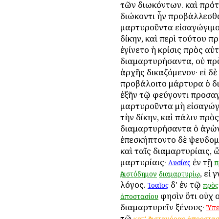
τῶν διωκόντων. καὶ πρότ
διώκοντι ἦν προβάλλεσθα
μαρτυροῦντα εἰσαγώγιμον
δίκην, καὶ περὶ τούτου π
ἐγίνετο ἡ κρίσις πρὸς αὐ
διαμαρτυρήσαντα, οὐ πρὸ
ἀρχῆς δικαζόμενον· εἰ δὲ
προβάλοιτο μάρτυρα ὁ δ
ἐξῆν τῷ φεύγοντι προσαγ
μαρτυροῦντα μὴ εἰσαγώγι
τὴν δίκην, καὶ πάλιν πρὸς
διαμαρτυρήσαντα ὁ ἀγὼν
ἐπεσκήπτοντο δὲ ψευδο
καὶ ταῖς διαμαρτυρίαις, 
μαρτυρίαις·
ἐν τῇ
Λυσίας
π
, εἰ 
Ἀριστόδημον
διαμαρτυρίῳ
λόγος.
δ' ἐν τῷ
Ἰσαῖος
πρὸς
φησὶν ὅτι οὐχ ο
ἀποστασίου
διαμαρτυρεῖν ξένους·
Ὑπε
τῷ
κατ'
Ἀρισταγόρας
ἀπροστασ