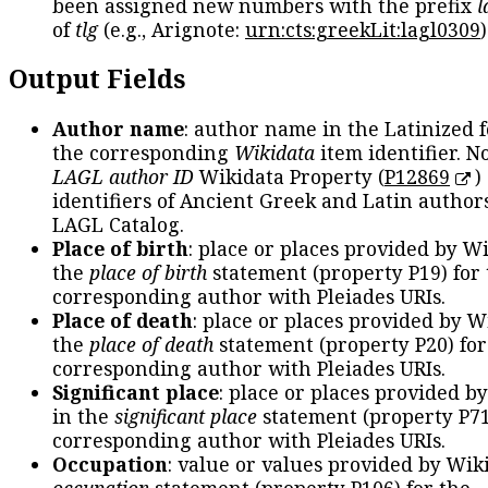
been assigned new numbers with the prefix
l
of
tlg
(e.g., Arignote:
urn:cts:greekLit:lagl0309
)
Output Fields
Author name
: author name in the Latinized 
the corresponding
Wikidata
item identifier. N
LAGL author ID
Wikidata Property (
P12869
)
identifiers of Ancient Greek and Latin author
LAGL Catalog.
Place of birth
: place or places provided by W
the
place of birth
statement (property P19) for
corresponding author with Pleiades URIs.
Place of death
: place or places provided by W
the
place of death
statement (property P20) for
corresponding author with Pleiades URIs.
Significant place
: place or places provided b
in the
significant place
statement (property P71
corresponding author with Pleiades URIs.
Occupation
: value or values provided by Wik